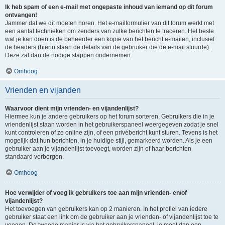
Ik heb spam of een e-mail met ongepaste inhoud van iemand op dit forum
ontvangen!
Jammer dat we dit moeten horen. Het e-mailformulier van dit forum werkt met
een aantal technieken om zenders van zulke berichten te traceren. Het beste
wat je kan doen is de beheerder een kopie van het bericht e-mailen, inclusief
de headers (hierin staan de details van de gebruiker die de e-mail stuurde).
Deze zal dan de nodige stappen ondernemen.
Omhoog
Vrienden en vijanden
Waarvoor dient mijn vrienden- en vijandenlijst?
Hiermee kun je andere gebruikers op het forum sorteren. Gebruikers die in je
vriendenlijst staan worden in het gebruikerspaneel weergegeven zodat je snel
kunt controleren of ze online zijn, of een privébericht kunt sturen. Tevens is het
mogelijk dat hun berichten, in je huidige stijl, gemarkeerd worden. Als je een
gebruiker aan je vijandenlijst toevoegt, worden zijn of haar berichten
standaard verborgen.
Omhoog
Hoe verwijder of voeg ik gebruikers toe aan mijn vrienden- en/of
vijandenlijst?
Het toevoegen van gebruikers kan op 2 manieren. In het profiel van iedere
gebruiker staat een link om de gebruiker aan je vrienden- of vijandenlijst toe te