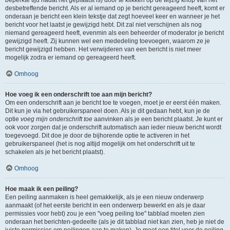
beperkte tijd nadat het geplaatst is) door te klikken op de
wijzig
knop van het
desbetreffende bericht. Als er al iemand op je bericht gereageerd heeft, komt er
onderaan je bericht een klein tekstje dat zegt hoeveel keer en wanneer je het
bericht voor het laatst je gewijzigd hebt. Dit zal niet verschijnen als nog
niemand gereageerd heeft, evenmin als een beheerder of moderator je bericht
gewijzigd heeft. Zij kunnen wel een mededeling toevoegen, waarom ze je
bericht gewijzigd hebben. Het verwijderen van een bericht is niet meer
mogelijk zodra er iemand op gereageerd heeft.
Omhoog
Hoe voeg ik een onderschrift toe aan mijn bericht?
Om een onderschrift aan je bericht toe te voegen, moet je er eerst één maken.
Dit kun je via het gebruikerspaneel doen. Als je dit gedaan hebt, kun je de
optie
voeg mijn onderschrift toe
aanvinken als je een bericht plaatst. Je kunt er
ook voor zorgen dat je onderschrift automatisch aan ieder nieuw bericht wordt
toegevoegd. Dit doe je door de bijhorende optie te activeren in het
gebruikerspaneel (het is nog altijd mogelijk om het onderschrift uit te
schakelen als je het bericht plaatst).
Omhoog
Hoe maak ik een peiling?
Een peiling aanmaken is heel gemakkelijk, als je een nieuw onderwerp
aanmaakt (of het eerste bericht in een onderwerp bewerkt en als je daar
permissies voor hebt) zou je een "voeg peiling toe" tabblad moeten zien
onderaan het berichten-gedeelte (als je dit tabblad niet kan zien, heb je niet de