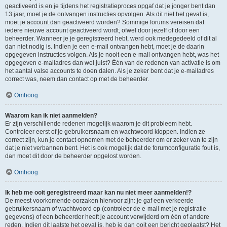
geactiveerd is en je tijdens het registratieproces opgaf dat je jonger bent dan
13 jaar, moet je de ontvangen instructies opvolgen. Als dit niet het geval is,
moet je account dan geactiveerd worden? Sommige forums vereisen dat
iedere nieuwe account geactiveerd wordt, ofwel door jezelf of door een
beheerder. Wanneer je je geregistreerd hebt, werd ook medegedeeld of dit al
dan niet nodig is. Indien je een e-mail ontvangen hebt, moet je de daarin
opgegeven instructies volgen. Als je nooit een e-mail ontvangen hebt, was het
opgegeven e-mailadres dan wel juist? Één van de redenen van activatie is om
het aantal valse accounts te doen dalen. Als je zeker bent dat je e-mailadres
correct was, neem dan contact op met de beheerder.
Omhoog
Waarom kan ik niet aanmelden?
Er zijn verschillende redenen mogelijk waarom je dit probleem hebt.
Controleer eerst of je gebruikersnaam en wachtwoord kloppen. Indien ze
correct zijn, kun je contact opnemen met de beheerder om er zeker van te zijn
dat je niet verbannen bent. Het is ook mogelijk dat de forumconfiguratie fout is,
dan moet dit door de beheerder opgelost worden.
Omhoog
Ik heb me ooit geregistreerd maar kan nu niet meer aanmelden!?
De meest voorkomende oorzaken hiervoor zijn: je gaf een verkeerde
gebruikersnaam of wachtwoord op (controleer de e-mail met je registratie
gegevens) of een beheerder heeft je account verwijderd om één of andere
reden. Indien dit laatste het geval is, heb je dan ooit een bericht geplaatst? Het