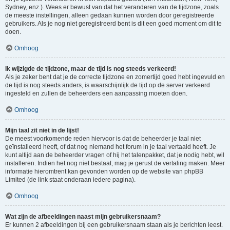
Sydney, enz.). Wees er bewust van dat het veranderen van de tijdzone, zoals
de meeste instellingen, alleen gedaan kunnen worden door geregistreerde
gebruikers. Als je nog niet geregistreerd bent is dit een goed moment om dit te
doen.
Omhoog
Ik wijzigde de tijdzone, maar de tijd is nog steeds verkeerd!
Als je zeker bent dat je de correcte tijdzone en zomertijd goed hebt ingevuld en
de tijd is nog steeds anders, is waarschijnlijk de tijd op de server verkeerd
ingesteld en zullen de beheerders een aanpassing moeten doen.
Omhoog
Mijn taal zit niet in de lijst!
De meest voorkomende reden hiervoor is dat de beheerder je taal niet
geïnstalleerd heeft, of dat nog niemand het forum in je taal vertaald heeft. Je
kunt altijd aan de beheerder vragen of hij het talenpakket, dat je nodig hebt, wil
installeren. Indien het nog niet bestaat, mag je gerust de vertaling maken. Meer
informatie hieromtrent kan gevonden worden op de website van phpBB
Limited (de link staat onderaan iedere pagina).
Omhoog
Wat zijn de afbeeldingen naast mijn gebruikersnaam?
Er kunnen 2 afbeeldingen bij een gebruikersnaam staan als je berichten leest.