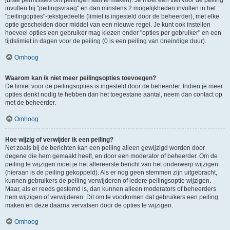
juiste permissies om peilingen aan te maken). Je moet een titel voor de peiling
invullen bij "peilingsvraag" en dan minstens 2 mogelijkheden invullen in het
"peilingopties"-tekstgedeelte (limiet is ingesteld door de beheerder), met elke
optie gescheiden door middel van een nieuwe regel. Je kunt ook instellen
hoeveel opties een gebruiker mag kiezen onder "opties per gebruiker" en een
tijdslimiet in dagen voor de peiling (0 is een peiling van oneindige duur).
Omhoog
Waarom kan ik niet meer peilingsopties toevoegen?
De limiet voor de peilingsopties is ingesteld door de beheerder. Indien je meer
opties denkt nodig te hebben dan het toegestane aantal, neem dan contact op
met de beheerder.
Omhoog
Hoe wijzig of verwijder ik een peiling?
Net zoals bij de berichten kan een peiling alleen gewijzigd worden door
degene die hem gemaakt heeft, en door een moderator of beheerder. Om de
peiling te wijzigen moet je het allereerste bericht van het onderwerp wijzigen
(hieraan is de peiling gekoppeld). Als er nog geen stemmen zijn uitgebracht,
kunnen gebruikers de peiling verwijderen of iedere peilingsoptie wijzigen.
Maar, als er reeds gestemd is, dan kunnen alleen moderators of beheerders
hem wijzigen of verwijderen. Dit om te voorkomen dat gebruikers een peiling
maken en deze daarna vervalsen door de opties te wijzigen.
Omhoog