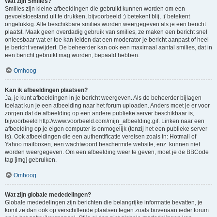
Wat zijn Smilies?
Smilies zijn kleine afbeeldingen die gebruikt kunnen worden om een
gevoelstoestand uit te drukken, bijvoorbeeld :) betekent blij, :( betekent
ongelukkig. Alle beschikbare smilies worden weergegeven als je een bericht
plaatst. Maak geen overdadig gebruik van smilies, ze maken een bericht snel
onleesbaar wat er toe kan leiden dat een moderator je bericht aanpast of heel
je bericht verwijdert. De beheerder kan ook een maximaal aantal smilies, dat in
een bericht gebruikt mag worden, bepaald hebben.
Omhoog
Kan ik afbeeldingen plaatsen?
Ja, je kunt afbeeldingen in je bericht weergeven. Als de beheerder bijlagen
toelaat kun je een afbeelding naar het forum uploaden. Anders moet je er voor
zorgen dat de afbeelding op een andere publieke server beschikbaar is,
bijvoorbeeld http://www.voorbeeld.com/mijn_afbeelding.gif. Linken naar een
afbeelding op je eigen computer is onmogelijk (tenzij het een publieke server
is). Ook afbeeldingen die een authentificatie vereisen zoals in: Hotmail of
Yahoo mailboxen, een wachtwoord beschermde website, enz. kunnen niet
worden weergegeven. Om een afbeelding weer te geven, moet je de BBCode
tag [img] gebruiken.
Omhoog
Wat zijn globale mededelingen?
Globale mededelingen zijn berichten die belangrijke informatie bevatten, je
komt ze dan ook op verschillende plaatsen tegen zoals bovenaan ieder forum