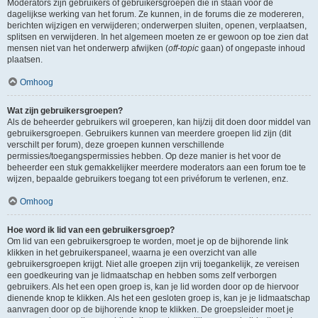
Moderators zijn gebruikers of gebruikersgroepen die in staan voor de
dagelijkse werking van het forum. Ze kunnen, in de forums die ze modereren,
berichten wijzigen en verwijderen; onderwerpen sluiten, openen, verplaatsen,
splitsen en verwijderen. In het algemeen moeten ze er gewoon op toe zien dat
mensen niet van het onderwerp afwijken (
off-topic
gaan) of ongepaste inhoud
plaatsen.
Omhoog
Wat zijn gebruikersgroepen?
Als de beheerder gebruikers wil groeperen, kan hij/zij dit doen door middel van
gebruikersgroepen. Gebruikers kunnen van meerdere groepen lid zijn (dit
verschilt per forum), deze groepen kunnen verschillende
permissies/toegangspermissies hebben. Op deze manier is het voor de
beheerder een stuk gemakkelijker meerdere moderators aan een forum toe te
wijzen, bepaalde gebruikers toegang tot een privéforum te verlenen, enz.
Omhoog
Hoe word ik lid van een gebruikersgroep?
Om lid van een gebruikersgroep te worden, moet je op de bijhorende link
klikken in het gebruikerspaneel, waarna je een overzicht van alle
gebruikersgroepen krijgt. Niet alle groepen zijn vrij toegankelijk, ze vereisen
een goedkeuring van je lidmaatschap en hebben soms zelf verborgen
gebruikers. Als het een open groep is, kan je lid worden door op de hiervoor
dienende knop te klikken. Als het een gesloten groep is, kan je je lidmaatschap
aanvragen door op de bijhorende knop te klikken. De groepsleider moet je