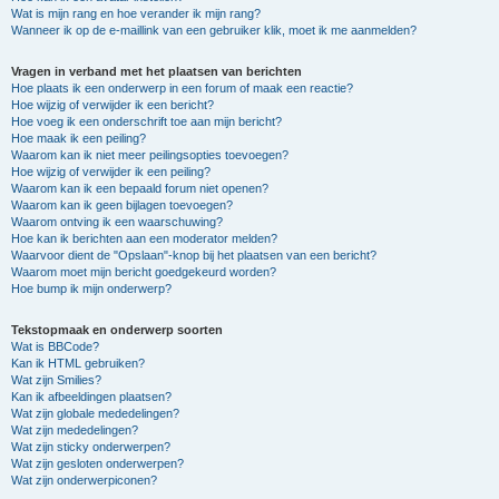
Wat is mijn rang en hoe verander ik mijn rang?
Wanneer ik op de e-maillink van een gebruiker klik, moet ik me aanmelden?
Vragen in verband met het plaatsen van berichten
Hoe plaats ik een onderwerp in een forum of maak een reactie?
Hoe wijzig of verwijder ik een bericht?
Hoe voeg ik een onderschrift toe aan mijn bericht?
Hoe maak ik een peiling?
Waarom kan ik niet meer peilingsopties toevoegen?
Hoe wijzig of verwijder ik een peiling?
Waarom kan ik een bepaald forum niet openen?
Waarom kan ik geen bijlagen toevoegen?
Waarom ontving ik een waarschuwing?
Hoe kan ik berichten aan een moderator melden?
Waarvoor dient de "Opslaan"-knop bij het plaatsen van een bericht?
Waarom moet mijn bericht goedgekeurd worden?
Hoe bump ik mijn onderwerp?
Tekstopmaak en onderwerp soorten
Wat is BBCode?
Kan ik HTML gebruiken?
Wat zijn Smilies?
Kan ik afbeeldingen plaatsen?
Wat zijn globale mededelingen?
Wat zijn mededelingen?
Wat zijn sticky onderwerpen?
Wat zijn gesloten onderwerpen?
Wat zijn onderwerpiconen?