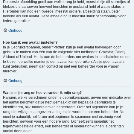
De eerste afbeelding geeft aan welke rang je hebt, meestal zijn dit sterretjes of
blokjes die aangeven hoeveel berichten je geplaatst hebt of wat je status is.
Hieronder kan nog een tweede, meestal grotere, afbeelding staan, beter
bekend als een avatar. Deze afbeelding is meestal uniek of persoonlijk voor
iedere gebruiker.
Omhoog
Hoe kan ik een avatar instellen?
In je Gebruikerspaneel, onder “Profiel” kun je een avatar toevoegen door
gebruik te maken van één van de volgende vier methodes: Gravatar, Galerij,
Afstand of Upload. Het is aan de beheerders om avatars in te schakelen en om
te kiezen op welke manier je een avatar kan gebruiken. Als je geen avatars
kunt gebruiken, neem dan contact op met een beheerder voor je vragen
hierover.
Omhoog
Wat is mijn rang en hoe verander ik mijn rang?
Rangen, welke verschijnen onder je gebruikersnaam, geven een indicatie over
het aantal berchten dat je hebt gemaakt of om bepaalde gebruikers te
identificeren, bijv. moderators en beheerders. Over het algemeen kun je je
rang niet wijzigen, aangezien ze ingesteld worden door een beheerder. Nu
moet je natuurlijk het forum niet beginnen te spammen met onzinnig veel
berichten, gewoon voor een hogere rang. Dit heeft zelfs mogelijk het
tegenovergestelde effect, een beheerder of moderator kunnen je berichten
aantal doen dalen.