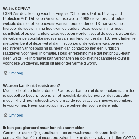
Wat is COPPA?
COPPA is de afkorting voor het Engelse "Children’s Online Privacy and
Protection Act". Dit is een Amerikaanse wet uit 1998 die vereist dat iedere
website die mogelijk gegevens van jongeren onder de 13 jaar verzamelt,
hiervoor de toestemming heeft van de ouders. Deze toestemming moet
schriftelijk of op een andere wijze gegeven worden, zodat de ouders weten dat
de website persoonlijke gegevens van hun kind, jonger dan 13, heeft. Indien je
niet zeker bent of deze wet al dan niet op jou of de website waarop je wil
registreren van toepassing is, neem dan contact op met een juridisch
raadgever voor meer informatie. Houd er rekening mee dat het phpBB-team
geen wettelijke informatie kan verschaffen en ook niet het aanspreekpunt is
voor deze wetgeving, tenzij dit hieronder vermeld wordt.
Omhoog
Waarom kan ik niet registreren?
Mogelijk heeft de beheerder je IP-adres verbannen, of de gebruikersnaam die
je opgeeft verboden. Tevens is het mogelijk dat de beheerder de registratie
mogelijkheid heeft uitgeschakeld om zo de registratie van nieuwe gebruikers
te voorkomen. Neem contact op met de beheerder voor verdere hulp.
Omhoog
Ik ben geregistreerd maar kan niet aanmelden!
Controleer eerst of je gebruikersnaam en wachtwoord kloppen. Indien ze
correct zijn, kan één of meerdere zaken hiervan de oorzaak zijn. Indien COPPA