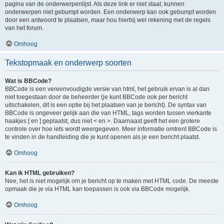
pagina van de onderwerpenlijst. Als deze link er niet staat, kunnen
onderwerpen niet gebumpt worden. Een onderwerp kan ook gebumpt worden
door een antwoord te plaatsen, maar hou hierbij wel rekening met de regels
van het forum.
Omhoog
Tekstopmaak en onderwerp soorten
Wat is BBCode?
BBCode is een vereenvoudigde versie van html, het gebruik ervan is al dan
niet toegestaan door de beheerder (je kunt BBCode ook per bericht
uitschakelen, dit is een optie bij het plaatsen van je bericht). De syntax van
BBCode is ongeveer gelijk aan die van HTML, tags worden tussen vierkante
haakjes [ en ] geplaatst, dus niet < en >. Daarnaast geeft het een grotere
controle over hoe iets wordt weergegeven. Meer informatie omtrent BBCode is
te vinden in de handleiding die je kunt openen als je een bericht plaatst.
Omhoog
Kan ik HTML gebruiken?
Nee, het is niet mogelijk om je bericht op te maken met HTML code. De meeste
opmaak die je via HTML kan toepassen is ook via BBCode mogelijk.
Omhoog