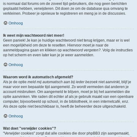
is normaal dat forums om de zoveel tijd gebruikers, die nog geen berichten
geplaatst hebben, verwijderen. Dit doen ze om de database qua omvang te
verkleinen. Probeer je opnieuw te registreren en meng je in de discussies.
Omhoog
Ik weet mijn wachtwoord niet meer!
Geen paniek! Je kan je huidige wachtwoord niet terug krijgen, maar er is wel
een mogelijkheid om deze te resetten. Hiervoor moet je naar de
aanmeldpagina gaan en klikken op
wachtwoord vergeten?
. Volg de instructies
op het scherm en even later kan je je weer aanmelden.
Omhoog
Waarom word ik automatisch afgemeld?
Als je de optie
meld mij automatisch aan bij ieder bezoek
niet aanvinkt, blijf je
maar voor een bepaalde tijd aangemeld. Zo wordt vermeden dat anderen je
account misbruiken. Om aangemeld te blijven, moet je bij het aanmelden die
optie aanvinken. We raden dit echter af als je gebruik maakt van een openbare
computer, bijvoorbeeld op school, in de bibliotheek, in een internetcafé, enz.
Als deze optie niet beschikbaar is, heeft de beheerder deze uitgeschakeld.
Omhoog
Wat doet "verwijder cookies"?
"Verwijder cookies" zorgt dat alle cookies die door phpBB3 zijn aangemaakt,