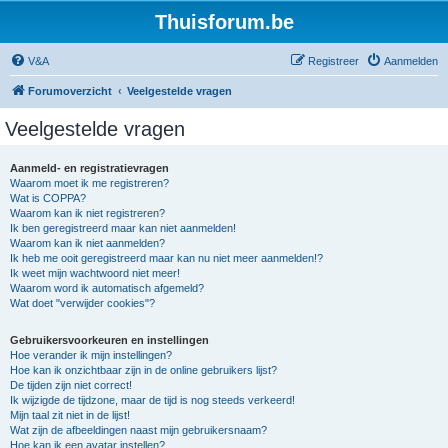
Thuisforum.be
V&A
Registreer
Aanmelden
Forumoverzicht
Veelgestelde vragen
Veelgestelde vragen
Aanmeld- en registratievragen
Waarom moet ik me registreren?
Wat is COPPA?
Waarom kan ik niet registreren?
Ik ben geregistreerd maar kan niet aanmelden!
Waarom kan ik niet aanmelden?
Ik heb me ooit geregistreerd maar kan nu niet meer aanmelden!?
Ik weet mijn wachtwoord niet meer!
Waarom word ik automatisch afgemeld?
Wat doet "verwijder cookies"?
Gebruikersvoorkeuren en instellingen
Hoe verander ik mijn instellingen?
Hoe kan ik onzichtbaar zijn in de online gebruikers lijst?
De tijden zijn niet correct!
Ik wijzigde de tijdzone, maar de tijd is nog steeds verkeerd!
Mijn taal zit niet in de lijst!
Wat zijn de afbeeldingen naast mijn gebruikersnaam?
Hoe kan ik een avatar instellen?