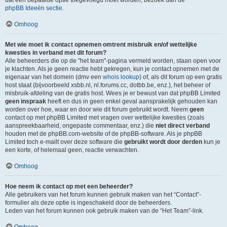
dat een bepaalde optie toegevoegd moet worden, bezoek dan de
phpBB Ideeën sectie
.
Omhoog
Met wie moet ik contact opnemen omtrent misbruik en/of wettelijke
kwesties in verband met dit forum?
Alle beheerders die op de "het team"-pagina vermeld worden, staan open voor
je klachten. Als je geen reactie hebt gekregen, kun je contact opnemen met de
eigenaar van het domein (dmv een
whois lookup
) of, als dit forum op een gratis
host staat (bijvoorbeeld xsbb.nl, nl.forums.cc, dotbb.be, enz.), het beheer of
misbruik-afdeling van de gratis host. Wees je er bewust van dat phpBB Limited
geen inspraak
heeft en dus in geen enkel geval aansprakelijk gehouden kan
worden over hoe, waar en door wie dit forum gebruikt wordt. Neem
geen
contact op met phpBB Limited met vragen over wettelijke kwesties (zoals
aanspreekbaarheid, ongepaste commentaar, enz.) die
niet direct verband
houden met de phpBB.com-website of de phpBB-software. Als je phpBB
Limited toch e-mailt over deze software die
gebruikt wordt door derden
kun je
een korte, of helemaal geen, reactie verwachten.
Omhoog
Hoe neem ik contact op met een beheerder?
Alle gebruikers van het forum kunnen gebruik maken van het “Contact”-
formulier als deze optie is ingeschakeld door de beheerders.
Leden van het forum kunnen ook gebruik maken van de “Het Team”-link.