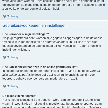
weer verwijderd worden. Deze cookies zorgen ervoor dat je aangemeld wordt
en geven ook de mogelijkheid, indien de beheerder dit heeft inschakeld, om te
zien welke onderwerpen je al gelezen hebt.
Omhoog
Gebruikersvoorkeuren en instellingen
Hoe verander ik mijn instellingen?
Als je geregistreerd bent, worden al je gegevens opgeslagen in de database.
Om ze te wijzigen moet je op de
gebruikerspaneel
link klikken (deze staat
meestal bovenaan op de pagina, maar dit kan verschillen), daarna kun je je
instellingen wijzigen.
Omhoog
Hoe kan ik onzichtbaar zijn in de online gebruikers lijst?
In het gebruikerspaneel onder "foruminstellingen", vind je de optie
Verberg
mijn online status
. Als je deze optie activeert zul je onzichtbaar zijn voor
iedereen, behalve voor beheerders, moderators en jezelf.
Omhoog
De tijden zijn niet correct!
Het is mogelijk dat de tijd die gegeven wordt van een andere tijdzone is dan
waarin jij woont. Als dit het geval is, moet je naar het gebruikerspaneel gaan
en je tijdzone veranderen in een bepaald gebied (vb: Amsterdam, New York,