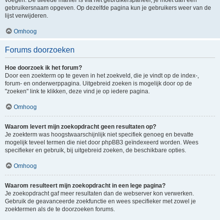
voegen. De tweede manier is via het gebruikerspaneel, je moet dan een
gebruikersnaam opgeven. Op dezelfde pagina kun je gebruikers weer van de
lijst verwijderen.
Omhoog
Forums doorzoeken
Hoe doorzoek ik het forum?
Door een zoekterm op te geven in het zoekveld, die je vindt op de index-,
forum- en onderwerppagina. Uitgebreid zoeken is mogelijk door op de
"zoeken" link te klikken, deze vind je op iedere pagina.
Omhoog
Waarom levert mijn zoekopdracht geen resultaten op?
Je zoekterm was hoogstwaarschijnlijk niet specifiek genoeg en bevatte
mogelijk teveel termen die niet door phpBB3 geïndexeerd worden. Wees
specifieker en gebruik, bij uitgebreid zoeken, de beschikbare opties.
Omhoog
Waarom resulteert mijn zoekopdracht in een lege pagina?
Je zoekopdracht gaf meer resultaten dan de webserver kon verwerken.
Gebruik de geavanceerde zoekfunctie en wees specifieker met zowel je
zoektermen als de te doorzoeken forums.