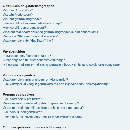
Gebruikers en gebruikersgroepen
Wat zijn Beheerders?
Wat zijn Moderators?
Wat zijn gebruikersgroepen?
Hoe word ik lid van een gebruikersgroep?
Hoe word ik een groepsleider?
Waarom staan verschillende gebruikersgroepen in een andere kleur?
Wat is de "Standaard gebruikersgroep"?
Waarvoor dient de "Het Team"-link?
Privéberichten
Ik kan geen privéberichten sturen!
Ik blijf ongewenste privéberichten ontvangen!
Ik heb spam of een e-mail met ongepaste inhoud van iemand op dit forum ontvangen!
Vrienden en vijanden
Waarvoor dient mijn vrienden- en vijandenlijst?
Hoe verwijder of voeg ik gebruikers toe aan mijn vrienden- en/of vijandenlijst?
Forums doorzoeken
Hoe doorzoek ik het forum?
Waarom levert mijn zoekopdracht geen resultaten op?
Waarom resulteert mijn zoekopdracht in een lege pagina?
Hoe zoek ik een gebruiker?
Hoe kan ik mijn eigen berichten en onderwerpen vinden?
Onderwerpabonnementen en bladwijzers