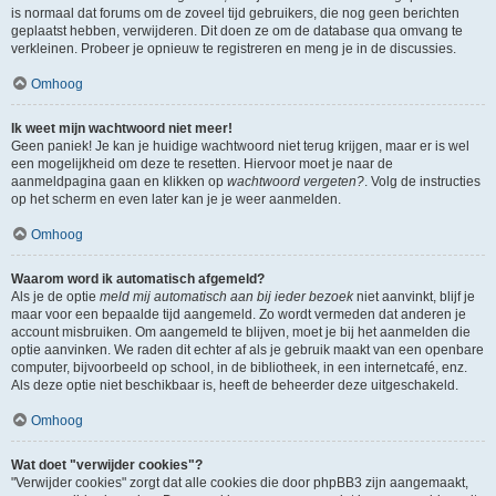
is normaal dat forums om de zoveel tijd gebruikers, die nog geen berichten
geplaatst hebben, verwijderen. Dit doen ze om de database qua omvang te
verkleinen. Probeer je opnieuw te registreren en meng je in de discussies.
Omhoog
Ik weet mijn wachtwoord niet meer!
Geen paniek! Je kan je huidige wachtwoord niet terug krijgen, maar er is wel
een mogelijkheid om deze te resetten. Hiervoor moet je naar de
aanmeldpagina gaan en klikken op
wachtwoord vergeten?
. Volg de instructies
op het scherm en even later kan je je weer aanmelden.
Omhoog
Waarom word ik automatisch afgemeld?
Als je de optie
meld mij automatisch aan bij ieder bezoek
niet aanvinkt, blijf je
maar voor een bepaalde tijd aangemeld. Zo wordt vermeden dat anderen je
account misbruiken. Om aangemeld te blijven, moet je bij het aanmelden die
optie aanvinken. We raden dit echter af als je gebruik maakt van een openbare
computer, bijvoorbeeld op school, in de bibliotheek, in een internetcafé, enz.
Als deze optie niet beschikbaar is, heeft de beheerder deze uitgeschakeld.
Omhoog
Wat doet "verwijder cookies"?
"Verwijder cookies" zorgt dat alle cookies die door phpBB3 zijn aangemaakt,