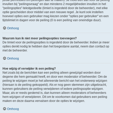
juiste permissies om peilingen aan te maken). Je moet een titel voor de peiling
invullen bij "peilingsvraag" en dan minstens 2 mogelijkheden invullen in het
"peilingopties"-tekstgedeelte (limiet is ingesteld door de beheerder), met elke
optie gescheiden door middel van een nieuwe regel. Je kunt ook instellen
hoeveel opties een gebruiker mag kiezen onder "opties per gebruiker" en een
tijdslimiet in dagen voor de peiling (0 is een peiling van oneindige duur).
Omhoog
Waarom kan ik niet meer peilingsopties toevoegen?
De limiet voor de peilingsopties is ingesteld door de beheerder. Indien je meer
opties denkt nodig te hebben dan het toegestane aantal, neem dan contact op
met de beheerder.
Omhoog
Hoe wijzig of verwijder ik een peiling?
Net zoals bij de berichten kan een peiling alleen gewijzigd worden door
degene die hem gemaakt heeft, en door een moderator of beheerder. Om de
peiling te wijzigen moet je het allereerste bericht van het onderwerp wijzigen
(hieraan is de peiling gekoppeld). Als er nog geen stemmen zijn uitgebracht,
kunnen gebruikers de peiling verwijderen of iedere peilingsoptie wijzigen.
Maar, als er reeds gestemd is, dan kunnen alleen moderators of beheerders
hem wijzigen of verwijderen. Dit om te voorkomen dat gebruikers een peiling
maken en deze daarna vervalsen door de opties te wijzigen.
Omhoog