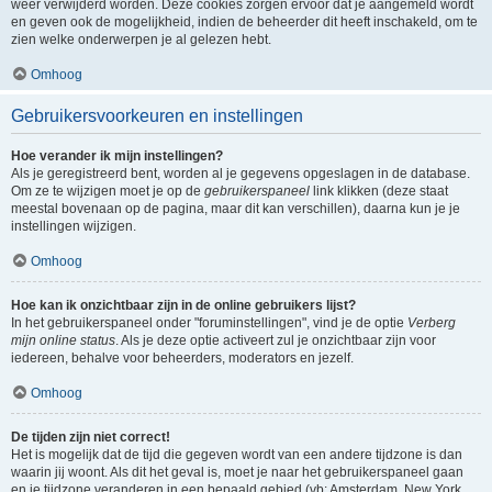
weer verwijderd worden. Deze cookies zorgen ervoor dat je aangemeld wordt
en geven ook de mogelijkheid, indien de beheerder dit heeft inschakeld, om te
zien welke onderwerpen je al gelezen hebt.
Omhoog
Gebruikersvoorkeuren en instellingen
Hoe verander ik mijn instellingen?
Als je geregistreerd bent, worden al je gegevens opgeslagen in de database.
Om ze te wijzigen moet je op de
gebruikerspaneel
link klikken (deze staat
meestal bovenaan op de pagina, maar dit kan verschillen), daarna kun je je
instellingen wijzigen.
Omhoog
Hoe kan ik onzichtbaar zijn in de online gebruikers lijst?
In het gebruikerspaneel onder "foruminstellingen", vind je de optie
Verberg
mijn online status
. Als je deze optie activeert zul je onzichtbaar zijn voor
iedereen, behalve voor beheerders, moderators en jezelf.
Omhoog
De tijden zijn niet correct!
Het is mogelijk dat de tijd die gegeven wordt van een andere tijdzone is dan
waarin jij woont. Als dit het geval is, moet je naar het gebruikerspaneel gaan
en je tijdzone veranderen in een bepaald gebied (vb: Amsterdam, New York,