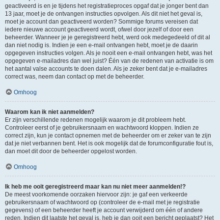
geactiveerd is en je tijdens het registratieproces opgaf dat je jonger bent dan
13 jaar, moet je de ontvangen instructies opvolgen. Als dit niet het geval is,
moet je account dan geactiveerd worden? Sommige forums vereisen dat
iedere nieuwe account geactiveerd wordt, ofwel door jezelf of door een
beheerder. Wanneer je je geregistreerd hebt, werd ook medegedeeld of dit al
dan niet nodig is. Indien je een e-mail ontvangen hebt, moet je de daarin
opgegeven instructies volgen. Als je nooit een e-mail ontvangen hebt, was het
opgegeven e-mailadres dan wel juist? Één van de redenen van activatie is om
het aantal valse accounts te doen dalen. Als je zeker bent dat je e-mailadres
correct was, neem dan contact op met de beheerder.
Omhoog
Waarom kan ik niet aanmelden?
Er zijn verschillende redenen mogelijk waarom je dit probleem hebt.
Controleer eerst of je gebruikersnaam en wachtwoord kloppen. Indien ze
correct zijn, kun je contact opnemen met de beheerder om er zeker van te zijn
dat je niet verbannen bent. Het is ook mogelijk dat de forumconfiguratie fout is,
dan moet dit door de beheerder opgelost worden.
Omhoog
Ik heb me ooit geregistreerd maar kan nu niet meer aanmelden!?
De meest voorkomende oorzaken hiervoor zijn: je gaf een verkeerde
gebruikersnaam of wachtwoord op (controleer de e-mail met je registratie
gegevens) of een beheerder heeft je account verwijderd om één of andere
reden. Indien dit laatste het geval is, heb je dan ooit een bericht geplaatst? Het