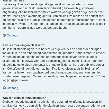
Wat zijn Smilies?
Smilies zijn kleine afbeeldingen die gebruikt kunnen worden om een
gevoelstoestand uit te drukken, bijvoorbeeld :) betekent blij, :( betekent
ongelukkig. Alle beschikbare smilies worden weergegeven als je een bericht
plaatst. Maak geen overdadig gebruik van smilies, ze maken een bericht snel
onleesbaar wat er toe kan leiden dat een moderator je bericht aanpast of heel
je bericht verwijdert. De beheerder kan ook een maximaal aantal smilies, dat in
een bericht gebruikt mag worden, bepaald hebben.
Omhoog
Kan ik afbeeldingen plaatsen?
Ja, je kunt afbeeldingen in je bericht weergeven. Als de beheerder bijlagen
toelaat kun je een afbeelding naar het forum uploaden. Anders moet je er voor
zorgen dat de afbeelding op een andere publieke server beschikbaar is,
bijvoorbeeld http://www.voorbeeld.com/mijn_afbeelding.gif. Linken naar een
afbeelding op je eigen computer is onmogelijk (tenzij het een publieke server
is). Ook afbeeldingen die een authentificatie vereisen zoals in: Hotmail of
Yahoo mailboxen, een wachtwoord beschermde website, enz. kunnen niet
worden weergegeven. Om een afbeelding weer te geven, moet je de BBCode
tag [img] gebruiken.
Omhoog
Wat zijn globale mededelingen?
Globale mededelingen zijn berichten die belangrijke informatie bevatten, je
komt ze dan ook op verschillende plaatsen tegen zoals bovenaan ieder forum