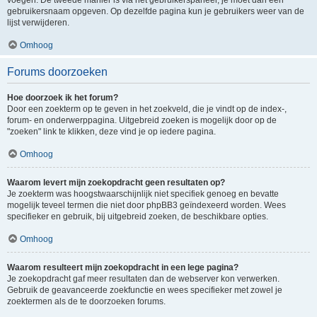
voegen. De tweede manier is via het gebruikerspaneel, je moet dan een
gebruikersnaam opgeven. Op dezelfde pagina kun je gebruikers weer van de
lijst verwijderen.
Omhoog
Forums doorzoeken
Hoe doorzoek ik het forum?
Door een zoekterm op te geven in het zoekveld, die je vindt op de index-,
forum- en onderwerppagina. Uitgebreid zoeken is mogelijk door op de
"zoeken" link te klikken, deze vind je op iedere pagina.
Omhoog
Waarom levert mijn zoekopdracht geen resultaten op?
Je zoekterm was hoogstwaarschijnlijk niet specifiek genoeg en bevatte
mogelijk teveel termen die niet door phpBB3 geïndexeerd worden. Wees
specifieker en gebruik, bij uitgebreid zoeken, de beschikbare opties.
Omhoog
Waarom resulteert mijn zoekopdracht in een lege pagina?
Je zoekopdracht gaf meer resultaten dan de webserver kon verwerken.
Gebruik de geavanceerde zoekfunctie en wees specifieker met zowel je
zoektermen als de te doorzoeken forums.