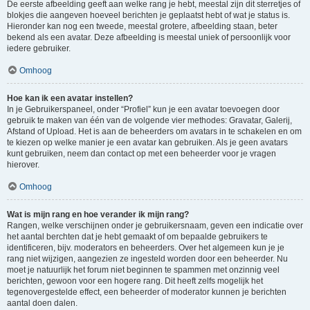
De eerste afbeelding geeft aan welke rang je hebt, meestal zijn dit sterretjes of
blokjes die aangeven hoeveel berichten je geplaatst hebt of wat je status is.
Hieronder kan nog een tweede, meestal grotere, afbeelding staan, beter
bekend als een avatar. Deze afbeelding is meestal uniek of persoonlijk voor
iedere gebruiker.
Omhoog
Hoe kan ik een avatar instellen?
In je Gebruikerspaneel, onder “Profiel” kun je een avatar toevoegen door
gebruik te maken van één van de volgende vier methodes: Gravatar, Galerij,
Afstand of Upload. Het is aan de beheerders om avatars in te schakelen en om
te kiezen op welke manier je een avatar kan gebruiken. Als je geen avatars
kunt gebruiken, neem dan contact op met een beheerder voor je vragen
hierover.
Omhoog
Wat is mijn rang en hoe verander ik mijn rang?
Rangen, welke verschijnen onder je gebruikersnaam, geven een indicatie over
het aantal berchten dat je hebt gemaakt of om bepaalde gebruikers te
identificeren, bijv. moderators en beheerders. Over het algemeen kun je je
rang niet wijzigen, aangezien ze ingesteld worden door een beheerder. Nu
moet je natuurlijk het forum niet beginnen te spammen met onzinnig veel
berichten, gewoon voor een hogere rang. Dit heeft zelfs mogelijk het
tegenovergestelde effect, een beheerder of moderator kunnen je berichten
aantal doen dalen.