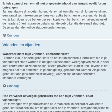
Ik heb spam of een e-mail met ongepaste inhoud van iemand op dit forum
ontvangen!
Jammer dat we dit moeten horen. Het e-mailformulier van dit forum werkt met
een aantal technieken om zenders van zulke berichten te traceren. Het beste
wat je kan doen is de beheerder een kopie van het bericht e-mailen, inclusief
de headers (hierin staan de details van de gebruiker die de e-mail stuurde).
Deze zal dan de nodige stappen ondernemen.
Omhoog
Vrienden en vijanden
Waarvoor dient mijn vrienden- en vijandenlijst?
Hiermee kun je andere gebruikers op het forum sorteren. Gebruikers die in je
vriendenlijst staan worden in het gebruikerspaneel weergegeven zodat je snel
kunt controleren of ze online zijn, of een privébericht kunt sturen. Tevens is het
mogelijk dat hun berichten, in je huidige stijl, gemarkeerd worden. Als je een
gebruiker aan je vijandenlijst toevoegt, worden zijn of haar berichten
standaard verborgen.
Omhoog
Hoe verwijder of voeg ik gebruikers toe aan mijn vrienden- en/of
vijandenlijst?
Het toevoegen van gebruikers kan op 2 manieren. In het profiel van iedere
gebruiker staat een link om de gebruiker aan je vrienden- of vijandenlijst toe te