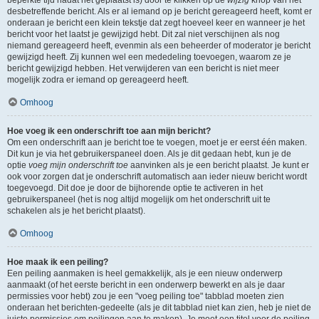
beperkte tijd nadat het geplaatst is) door te klikken op de
wijzig
knop van het
desbetreffende bericht. Als er al iemand op je bericht gereageerd heeft, komt er
onderaan je bericht een klein tekstje dat zegt hoeveel keer en wanneer je het
bericht voor het laatst je gewijzigd hebt. Dit zal niet verschijnen als nog
niemand gereageerd heeft, evenmin als een beheerder of moderator je bericht
gewijzigd heeft. Zij kunnen wel een mededeling toevoegen, waarom ze je
bericht gewijzigd hebben. Het verwijderen van een bericht is niet meer
mogelijk zodra er iemand op gereageerd heeft.
Omhoog
Hoe voeg ik een onderschrift toe aan mijn bericht?
Om een onderschrift aan je bericht toe te voegen, moet je er eerst één maken.
Dit kun je via het gebruikerspaneel doen. Als je dit gedaan hebt, kun je de
optie
voeg mijn onderschrift toe
aanvinken als je een bericht plaatst. Je kunt er
ook voor zorgen dat je onderschrift automatisch aan ieder nieuw bericht wordt
toegevoegd. Dit doe je door de bijhorende optie te activeren in het
gebruikerspaneel (het is nog altijd mogelijk om het onderschrift uit te
schakelen als je het bericht plaatst).
Omhoog
Hoe maak ik een peiling?
Een peiling aanmaken is heel gemakkelijk, als je een nieuw onderwerp
aanmaakt (of het eerste bericht in een onderwerp bewerkt en als je daar
permissies voor hebt) zou je een "voeg peiling toe" tabblad moeten zien
onderaan het berichten-gedeelte (als je dit tabblad niet kan zien, heb je niet de