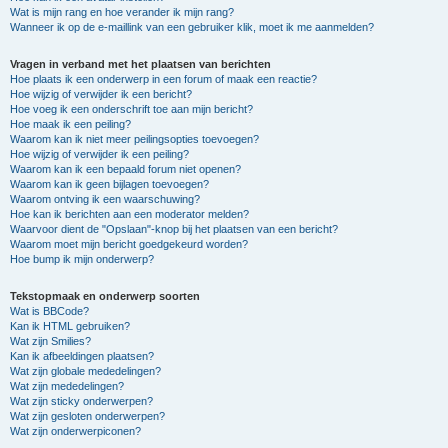
Wat is mijn rang en hoe verander ik mijn rang?
Wanneer ik op de e-maillink van een gebruiker klik, moet ik me aanmelden?
Vragen in verband met het plaatsen van berichten
Hoe plaats ik een onderwerp in een forum of maak een reactie?
Hoe wijzig of verwijder ik een bericht?
Hoe voeg ik een onderschrift toe aan mijn bericht?
Hoe maak ik een peiling?
Waarom kan ik niet meer peilingsopties toevoegen?
Hoe wijzig of verwijder ik een peiling?
Waarom kan ik een bepaald forum niet openen?
Waarom kan ik geen bijlagen toevoegen?
Waarom ontving ik een waarschuwing?
Hoe kan ik berichten aan een moderator melden?
Waarvoor dient de "Opslaan"-knop bij het plaatsen van een bericht?
Waarom moet mijn bericht goedgekeurd worden?
Hoe bump ik mijn onderwerp?
Tekstopmaak en onderwerp soorten
Wat is BBCode?
Kan ik HTML gebruiken?
Wat zijn Smilies?
Kan ik afbeeldingen plaatsen?
Wat zijn globale mededelingen?
Wat zijn mededelingen?
Wat zijn sticky onderwerpen?
Wat zijn gesloten onderwerpen?
Wat zijn onderwerpiconen?