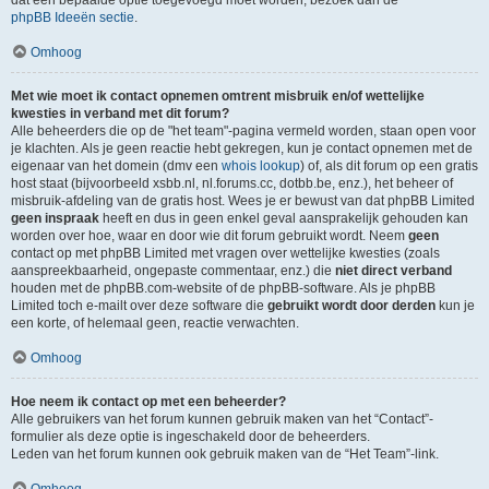
dat een bepaalde optie toegevoegd moet worden, bezoek dan de
phpBB Ideeën sectie
.
Omhoog
Met wie moet ik contact opnemen omtrent misbruik en/of wettelijke
kwesties in verband met dit forum?
Alle beheerders die op de "het team"-pagina vermeld worden, staan open voor
je klachten. Als je geen reactie hebt gekregen, kun je contact opnemen met de
eigenaar van het domein (dmv een
whois lookup
) of, als dit forum op een gratis
host staat (bijvoorbeeld xsbb.nl, nl.forums.cc, dotbb.be, enz.), het beheer of
misbruik-afdeling van de gratis host. Wees je er bewust van dat phpBB Limited
geen inspraak
heeft en dus in geen enkel geval aansprakelijk gehouden kan
worden over hoe, waar en door wie dit forum gebruikt wordt. Neem
geen
contact op met phpBB Limited met vragen over wettelijke kwesties (zoals
aanspreekbaarheid, ongepaste commentaar, enz.) die
niet direct verband
houden met de phpBB.com-website of de phpBB-software. Als je phpBB
Limited toch e-mailt over deze software die
gebruikt wordt door derden
kun je
een korte, of helemaal geen, reactie verwachten.
Omhoog
Hoe neem ik contact op met een beheerder?
Alle gebruikers van het forum kunnen gebruik maken van het “Contact”-
formulier als deze optie is ingeschakeld door de beheerders.
Leden van het forum kunnen ook gebruik maken van de “Het Team”-link.