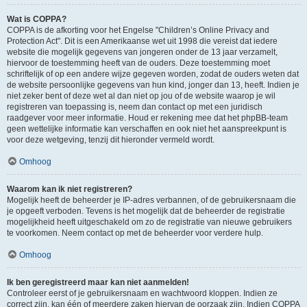
Wat is COPPA?
COPPA is de afkorting voor het Engelse "Children’s Online Privacy and
Protection Act". Dit is een Amerikaanse wet uit 1998 die vereist dat iedere
website die mogelijk gegevens van jongeren onder de 13 jaar verzamelt,
hiervoor de toestemming heeft van de ouders. Deze toestemming moet
schriftelijk of op een andere wijze gegeven worden, zodat de ouders weten dat
de website persoonlijke gegevens van hun kind, jonger dan 13, heeft. Indien je
niet zeker bent of deze wet al dan niet op jou of de website waarop je wil
registreren van toepassing is, neem dan contact op met een juridisch
raadgever voor meer informatie. Houd er rekening mee dat het phpBB-team
geen wettelijke informatie kan verschaffen en ook niet het aanspreekpunt is
voor deze wetgeving, tenzij dit hieronder vermeld wordt.
Omhoog
Waarom kan ik niet registreren?
Mogelijk heeft de beheerder je IP-adres verbannen, of de gebruikersnaam die
je opgeeft verboden. Tevens is het mogelijk dat de beheerder de registratie
mogelijkheid heeft uitgeschakeld om zo de registratie van nieuwe gebruikers
te voorkomen. Neem contact op met de beheerder voor verdere hulp.
Omhoog
Ik ben geregistreerd maar kan niet aanmelden!
Controleer eerst of je gebruikersnaam en wachtwoord kloppen. Indien ze
correct zijn, kan één of meerdere zaken hiervan de oorzaak zijn. Indien COPPA