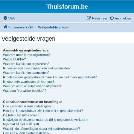
Thuisforum.be
V&A
Registreer
Aanmelden
Forumoverzicht
Veelgestelde vragen
Veelgestelde vragen
Aanmeld- en registratievragen
Waarom moet ik me registreren?
Wat is COPPA?
Waarom kan ik niet registreren?
Ik ben geregistreerd maar kan niet aanmelden!
Waarom kan ik niet aanmelden?
Ik heb me ooit geregistreerd maar kan nu niet meer aanmelden!?
Ik weet mijn wachtwoord niet meer!
Waarom word ik automatisch afgemeld?
Wat doet "verwijder cookies"?
Gebruikersvoorkeuren en instellingen
Hoe verander ik mijn instellingen?
Hoe kan ik onzichtbaar zijn in de online gebruikers lijst?
De tijden zijn niet correct!
Ik wijzigde de tijdzone, maar de tijd is nog steeds verkeerd!
Mijn taal zit niet in de lijst!
Wat zijn de afbeeldingen naast mijn gebruikersnaam?
Hoe kan ik een avatar instellen?