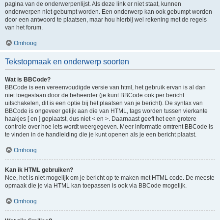
pagina van de onderwerpenlijst. Als deze link er niet staat, kunnen
onderwerpen niet gebumpt worden. Een onderwerp kan ook gebumpt worden
door een antwoord te plaatsen, maar hou hierbij wel rekening met de regels
van het forum.
Omhoog
Tekstopmaak en onderwerp soorten
Wat is BBCode?
BBCode is een vereenvoudigde versie van html, het gebruik ervan is al dan
niet toegestaan door de beheerder (je kunt BBCode ook per bericht
uitschakelen, dit is een optie bij het plaatsen van je bericht). De syntax van
BBCode is ongeveer gelijk aan die van HTML, tags worden tussen vierkante
haakjes [ en ] geplaatst, dus niet < en >. Daarnaast geeft het een grotere
controle over hoe iets wordt weergegeven. Meer informatie omtrent BBCode is
te vinden in de handleiding die je kunt openen als je een bericht plaatst.
Omhoog
Kan ik HTML gebruiken?
Nee, het is niet mogelijk om je bericht op te maken met HTML code. De meeste
opmaak die je via HTML kan toepassen is ook via BBCode mogelijk.
Omhoog