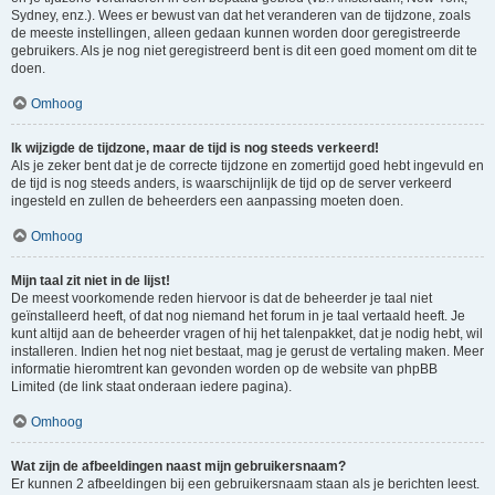
Sydney, enz.). Wees er bewust van dat het veranderen van de tijdzone, zoals
de meeste instellingen, alleen gedaan kunnen worden door geregistreerde
gebruikers. Als je nog niet geregistreerd bent is dit een goed moment om dit te
doen.
Omhoog
Ik wijzigde de tijdzone, maar de tijd is nog steeds verkeerd!
Als je zeker bent dat je de correcte tijdzone en zomertijd goed hebt ingevuld en
de tijd is nog steeds anders, is waarschijnlijk de tijd op de server verkeerd
ingesteld en zullen de beheerders een aanpassing moeten doen.
Omhoog
Mijn taal zit niet in de lijst!
De meest voorkomende reden hiervoor is dat de beheerder je taal niet
geïnstalleerd heeft, of dat nog niemand het forum in je taal vertaald heeft. Je
kunt altijd aan de beheerder vragen of hij het talenpakket, dat je nodig hebt, wil
installeren. Indien het nog niet bestaat, mag je gerust de vertaling maken. Meer
informatie hieromtrent kan gevonden worden op de website van phpBB
Limited (de link staat onderaan iedere pagina).
Omhoog
Wat zijn de afbeeldingen naast mijn gebruikersnaam?
Er kunnen 2 afbeeldingen bij een gebruikersnaam staan als je berichten leest.