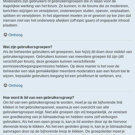
Moderators zijn gebruikers of gebruikersgroepen die in staan voor de
dagelijkse werking van het forum. Ze kunnen, in de forums die ze modereren,
berichten wijzigen en verwijderen; onderwerpen sluiten, openen, verplaatsen,
splitsen en verwijderen. In het algemeen moeten ze er gewoon op toe zien dat
mensen niet van het onderwerp afwijken (
off-topic
gaan) of ongepaste inhoud
plaatsen.
Omhoog
Wat zijn gebruikersgroepen?
Als de beheerder gebruikers wil groeperen, kan hij/zij dit doen door middel van
gebruikersgroepen. Gebruikers kunnen van meerdere groepen lid zijn (dit
verschilt per forum), deze groepen kunnen verschillende
permissies/toegangspermissies hebben. Op deze manier is het voor de
beheerder een stuk gemakkelijker meerdere moderators aan een forum toe te
wijzen, bepaalde gebruikers toegang tot een privéforum te verlenen, enz.
Omhoog
Hoe word ik lid van een gebruikersgroep?
Om lid van een gebruikersgroep te worden, moet je op de bijhorende link
klikken in het gebruikerspaneel, waarna je een overzicht van alle
gebruikersgroepen krijgt. Niet alle groepen zijn vrij toegankelijk, ze vereisen
een goedkeuring van je lidmaatschap en hebben soms zelf verborgen
gebruikers. Als het een open groep is, kan je lid worden door op de hiervoor
dienende knop te klikken. Als het een gesloten groep is, kan je je lidmaatschap
aanvragen door op de bijhorende knop te klikken. De groepsleider moet je