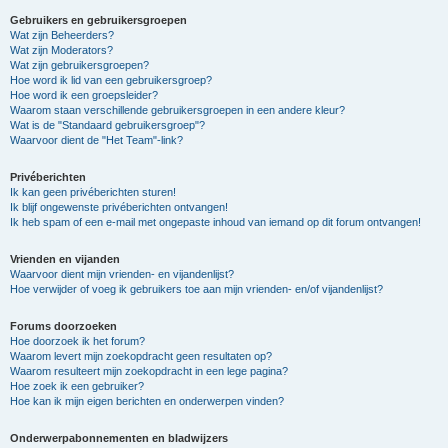
Gebruikers en gebruikersgroepen
Wat zijn Beheerders?
Wat zijn Moderators?
Wat zijn gebruikersgroepen?
Hoe word ik lid van een gebruikersgroep?
Hoe word ik een groepsleider?
Waarom staan verschillende gebruikersgroepen in een andere kleur?
Wat is de "Standaard gebruikersgroep"?
Waarvoor dient de "Het Team"-link?
Privéberichten
Ik kan geen privéberichten sturen!
Ik blijf ongewenste privéberichten ontvangen!
Ik heb spam of een e-mail met ongepaste inhoud van iemand op dit forum ontvangen!
Vrienden en vijanden
Waarvoor dient mijn vrienden- en vijandenlijst?
Hoe verwijder of voeg ik gebruikers toe aan mijn vrienden- en/of vijandenlijst?
Forums doorzoeken
Hoe doorzoek ik het forum?
Waarom levert mijn zoekopdracht geen resultaten op?
Waarom resulteert mijn zoekopdracht in een lege pagina?
Hoe zoek ik een gebruiker?
Hoe kan ik mijn eigen berichten en onderwerpen vinden?
Onderwerpabonnementen en bladwijzers