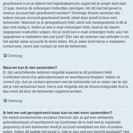
geactiveerd is en je tijdens het registratieproces opgaf dat je jonger bent dan
13 jaar, moet je de ontvangen instructies opvolgen. Als dit niet het geval is,
moet je account dan geactiveerd worden? Sommige forums vereisen dat
iedere nieuwe account geactiveerd wordt, ofwel door jezelf of door een
beheerder. Wanneer je je geregistreerd hebt, werd ook medegedeeld of dit al
dan niet nodig is. Indien je een e-mail ontvangen hebt, moet je de daarin
opgegeven instructies volgen. Als je nooit een e-mail ontvangen hebt, was het
opgegeven e-mailadres dan wel juist? Één van de redenen van activatie is om
het aantal valse accounts te doen dalen. Als je zeker bent dat je e-mailadres
correct was, neem dan contact op met de beheerder.
Omhoog
Waarom kan ik niet aanmelden?
Er zijn verschillende redenen mogelijk waarom je dit probleem hebt.
Controleer eerst of je gebruikersnaam en wachtwoord kloppen. Indien ze
correct zijn, kun je contact opnemen met de beheerder om er zeker van te zijn
dat je niet verbannen bent. Het is ook mogelijk dat de forumconfiguratie fout is,
dan moet dit door de beheerder opgelost worden.
Omhoog
Ik heb me ooit geregistreerd maar kan nu niet meer aanmelden!?
De meest voorkomende oorzaken hiervoor zijn: je gaf een verkeerde
gebruikersnaam of wachtwoord op (controleer de e-mail met je registratie
gegevens) of een beheerder heeft je account verwijderd om één of andere
reden. Indien dit laatste het geval is, heb je dan ooit een bericht geplaatst? Het