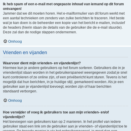
Ik heb spam of een e-mail met ongepaste inhoud van iemand op dit forum
ontvangen!
Jammer dat we dit moeten horen. Het e-mailformulier van dit forum werkt met
een aantal technieken om zenders van zulke berichten te traceren. Het beste
wat je kan doen is de beheerder een kopie van het bericht e-mailen, inclusief
de headers (hierin staan de details van de gebruiker die de e-mail stuurde).
Deze zal dan de nodige stappen ondernemen.
Omhoog
Vrienden en vijanden
Waarvoor dient mijn vrienden- en vijandenlijst?
Hiermee kun je andere gebruikers op het forum sorteren. Gebruikers die in je
vriendenlijst staan worden in het gebruikerspaneel weergegeven zodat je snel
kunt controleren of ze online zijn, of een privébericht kunt sturen. Tevens is het
mogelijk dat hun berichten, in je huidige stijl, gemarkeerd worden. Als je een
gebruiker aan je vijandenlijst toevoegt, worden zijn of haar berichten
standaard verborgen.
Omhoog
Hoe verwijder of voeg ik gebruikers toe aan mijn vrienden- en/of
vijandenlijst?
Het toevoegen van gebruikers kan op 2 manieren. In het profiel van iedere
gebruiker staat een link om de gebruiker aan je vrienden- of vijandenlijst toe te