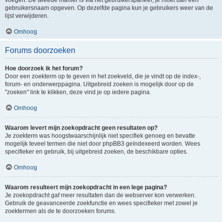
voegen. De tweede manier is via het gebruikerspaneel, je moet dan een
gebruikersnaam opgeven. Op dezelfde pagina kun je gebruikers weer van de
lijst verwijderen.
Omhoog
Forums doorzoeken
Hoe doorzoek ik het forum?
Door een zoekterm op te geven in het zoekveld, die je vindt op de index-,
forum- en onderwerppagina. Uitgebreid zoeken is mogelijk door op de
"zoeken" link te klikken, deze vind je op iedere pagina.
Omhoog
Waarom levert mijn zoekopdracht geen resultaten op?
Je zoekterm was hoogstwaarschijnlijk niet specifiek genoeg en bevatte
mogelijk teveel termen die niet door phpBB3 geïndexeerd worden. Wees
specifieker en gebruik, bij uitgebreid zoeken, de beschikbare opties.
Omhoog
Waarom resulteert mijn zoekopdracht in een lege pagina?
Je zoekopdracht gaf meer resultaten dan de webserver kon verwerken.
Gebruik de geavanceerde zoekfunctie en wees specifieker met zowel je
zoektermen als de te doorzoeken forums.