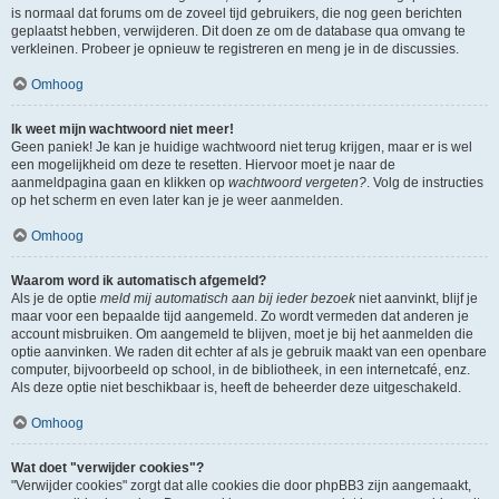
is normaal dat forums om de zoveel tijd gebruikers, die nog geen berichten
geplaatst hebben, verwijderen. Dit doen ze om de database qua omvang te
verkleinen. Probeer je opnieuw te registreren en meng je in de discussies.
Omhoog
Ik weet mijn wachtwoord niet meer!
Geen paniek! Je kan je huidige wachtwoord niet terug krijgen, maar er is wel
een mogelijkheid om deze te resetten. Hiervoor moet je naar de
aanmeldpagina gaan en klikken op
wachtwoord vergeten?
. Volg de instructies
op het scherm en even later kan je je weer aanmelden.
Omhoog
Waarom word ik automatisch afgemeld?
Als je de optie
meld mij automatisch aan bij ieder bezoek
niet aanvinkt, blijf je
maar voor een bepaalde tijd aangemeld. Zo wordt vermeden dat anderen je
account misbruiken. Om aangemeld te blijven, moet je bij het aanmelden die
optie aanvinken. We raden dit echter af als je gebruik maakt van een openbare
computer, bijvoorbeeld op school, in de bibliotheek, in een internetcafé, enz.
Als deze optie niet beschikbaar is, heeft de beheerder deze uitgeschakeld.
Omhoog
Wat doet "verwijder cookies"?
"Verwijder cookies" zorgt dat alle cookies die door phpBB3 zijn aangemaakt,