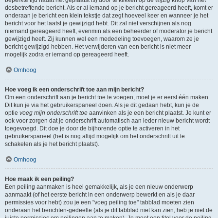
beperkte tijd nadat het geplaatst is) door te klikken op de
wijzig
knop van het
desbetreffende bericht. Als er al iemand op je bericht gereageerd heeft, komt er
onderaan je bericht een klein tekstje dat zegt hoeveel keer en wanneer je het
bericht voor het laatst je gewijzigd hebt. Dit zal niet verschijnen als nog
niemand gereageerd heeft, evenmin als een beheerder of moderator je bericht
gewijzigd heeft. Zij kunnen wel een mededeling toevoegen, waarom ze je
bericht gewijzigd hebben. Het verwijderen van een bericht is niet meer
mogelijk zodra er iemand op gereageerd heeft.
Omhoog
Hoe voeg ik een onderschrift toe aan mijn bericht?
Om een onderschrift aan je bericht toe te voegen, moet je er eerst één maken.
Dit kun je via het gebruikerspaneel doen. Als je dit gedaan hebt, kun je de
optie
voeg mijn onderschrift toe
aanvinken als je een bericht plaatst. Je kunt er
ook voor zorgen dat je onderschrift automatisch aan ieder nieuw bericht wordt
toegevoegd. Dit doe je door de bijhorende optie te activeren in het
gebruikerspaneel (het is nog altijd mogelijk om het onderschrift uit te
schakelen als je het bericht plaatst).
Omhoog
Hoe maak ik een peiling?
Een peiling aanmaken is heel gemakkelijk, als je een nieuw onderwerp
aanmaakt (of het eerste bericht in een onderwerp bewerkt en als je daar
permissies voor hebt) zou je een "voeg peiling toe" tabblad moeten zien
onderaan het berichten-gedeelte (als je dit tabblad niet kan zien, heb je niet de