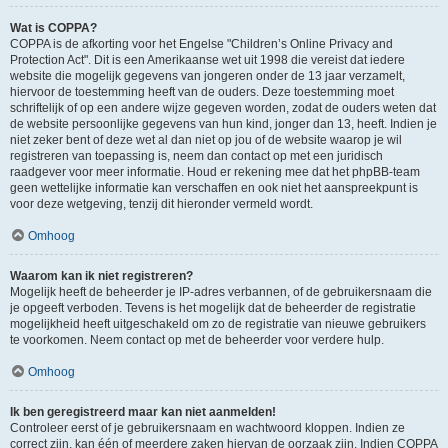
Wat is COPPA?
COPPA is de afkorting voor het Engelse "Children’s Online Privacy and
Protection Act". Dit is een Amerikaanse wet uit 1998 die vereist dat iedere
website die mogelijk gegevens van jongeren onder de 13 jaar verzamelt,
hiervoor de toestemming heeft van de ouders. Deze toestemming moet
schriftelijk of op een andere wijze gegeven worden, zodat de ouders weten dat
de website persoonlijke gegevens van hun kind, jonger dan 13, heeft. Indien je
niet zeker bent of deze wet al dan niet op jou of de website waarop je wil
registreren van toepassing is, neem dan contact op met een juridisch
raadgever voor meer informatie. Houd er rekening mee dat het phpBB-team
geen wettelijke informatie kan verschaffen en ook niet het aanspreekpunt is
voor deze wetgeving, tenzij dit hieronder vermeld wordt.
Omhoog
Waarom kan ik niet registreren?
Mogelijk heeft de beheerder je IP-adres verbannen, of de gebruikersnaam die
je opgeeft verboden. Tevens is het mogelijk dat de beheerder de registratie
mogelijkheid heeft uitgeschakeld om zo de registratie van nieuwe gebruikers
te voorkomen. Neem contact op met de beheerder voor verdere hulp.
Omhoog
Ik ben geregistreerd maar kan niet aanmelden!
Controleer eerst of je gebruikersnaam en wachtwoord kloppen. Indien ze
correct zijn, kan één of meerdere zaken hiervan de oorzaak zijn. Indien COPPA