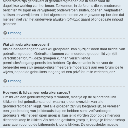
Moderators zijn gebruikers of gebruikersgroepen die in staan voor de
dagelijkse werking van het forum. Ze kunnen, in de forums die ze modereren,
berichten wijzigen en verwijderen; onderwerpen sluiten, openen, verplaatsen,
splitsen en verwijderen. In het algemeen moeten ze er gewoon op toe zien dat
mensen niet van het onderwerp afwijken (
off-topic
gaan) of ongepaste inhoud
plaatsen.
Omhoog
Wat zijn gebruikersgroepen?
Als de beheerder gebruikers wil groeperen, kan hij/zij dit doen door middel van
gebruikersgroepen. Gebruikers kunnen van meerdere groepen lid zijn (dit
verschilt per forum), deze groepen kunnen verschillende
permissies/toegangspermissies hebben. Op deze manier is het voor de
beheerder een stuk gemakkelijker meerdere moderators aan een forum toe te
wijzen, bepaalde gebruikers toegang tot een privéforum te verlenen, enz.
Omhoog
Hoe word ik lid van een gebruikersgroep?
Om lid van een gebruikersgroep te worden, moet je op de bijhorende link
klikken in het gebruikerspaneel, waarna je een overzicht van alle
gebruikersgroepen krijgt. Niet alle groepen zijn vrij toegankelijk, ze vereisen
een goedkeuring van je lidmaatschap en hebben soms zelf verborgen
gebruikers. Als het een open groep is, kan je lid worden door op de hiervoor
dienende knop te klikken. Als het een gesloten groep is, kan je je lidmaatschap
aanvragen door op de bijhorende knop te klikken. De groepsleider moet je