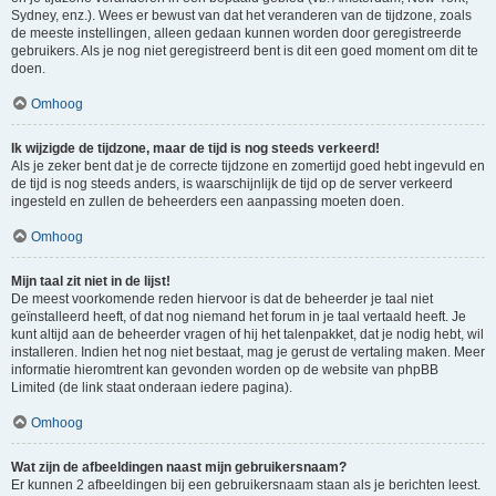
Sydney, enz.). Wees er bewust van dat het veranderen van de tijdzone, zoals
de meeste instellingen, alleen gedaan kunnen worden door geregistreerde
gebruikers. Als je nog niet geregistreerd bent is dit een goed moment om dit te
doen.
Omhoog
Ik wijzigde de tijdzone, maar de tijd is nog steeds verkeerd!
Als je zeker bent dat je de correcte tijdzone en zomertijd goed hebt ingevuld en
de tijd is nog steeds anders, is waarschijnlijk de tijd op de server verkeerd
ingesteld en zullen de beheerders een aanpassing moeten doen.
Omhoog
Mijn taal zit niet in de lijst!
De meest voorkomende reden hiervoor is dat de beheerder je taal niet
geïnstalleerd heeft, of dat nog niemand het forum in je taal vertaald heeft. Je
kunt altijd aan de beheerder vragen of hij het talenpakket, dat je nodig hebt, wil
installeren. Indien het nog niet bestaat, mag je gerust de vertaling maken. Meer
informatie hieromtrent kan gevonden worden op de website van phpBB
Limited (de link staat onderaan iedere pagina).
Omhoog
Wat zijn de afbeeldingen naast mijn gebruikersnaam?
Er kunnen 2 afbeeldingen bij een gebruikersnaam staan als je berichten leest.