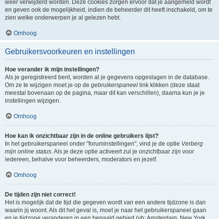
weer verwijderd worden. Deze cookies zorgen ervoor dat je aangemeld wordt
en geven ook de mogelijkheid, indien de beheerder dit heeft inschakeld, om te
zien welke onderwerpen je al gelezen hebt.
Omhoog
Gebruikersvoorkeuren en instellingen
Hoe verander ik mijn instellingen?
Als je geregistreerd bent, worden al je gegevens opgeslagen in de database.
Om ze te wijzigen moet je op de
gebruikerspaneel
link klikken (deze staat
meestal bovenaan op de pagina, maar dit kan verschillen), daarna kun je je
instellingen wijzigen.
Omhoog
Hoe kan ik onzichtbaar zijn in de online gebruikers lijst?
In het gebruikerspaneel onder "foruminstellingen", vind je de optie
Verberg
mijn online status
. Als je deze optie activeert zul je onzichtbaar zijn voor
iedereen, behalve voor beheerders, moderators en jezelf.
Omhoog
De tijden zijn niet correct!
Het is mogelijk dat de tijd die gegeven wordt van een andere tijdzone is dan
waarin jij woont. Als dit het geval is, moet je naar het gebruikerspaneel gaan
en je tijdzone veranderen in een bepaald gebied (vb: Amsterdam, New York,