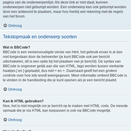
pagina van de onderwerpenlijst. Als deze link er niet staat, kunnen
onderwerpen niet gebumpt worden. Een onderwerp kan ook gebumpt worden
door een antwoord te plaatsen, maar hou hierbij wel rekening met de regels
van het forum.
Omhoog
Tekstopmaak en onderwerp soorten
Wat is BBCode?
BBCode is een vereenvoudigde versie van html, het gebruik ervan is al dan
niet toegestaan door de beheerder (je kunt BBCode ook per bericht
uitschakelen, dit is een optie bij het plaatsen van je bericht). De syntax van
BBCode is ongeveer gelijk aan die van HTML, tags worden tussen vierkante
haakjes [ en ] geplaatst, dus niet < en >. Daarnaast geeft het een grotere
controle over hoe iets wordt weergegeven. Meer informatie omtrent BBCode is
te vinden in de handleiding die je kunt openen als je een bericht plaatst.
Omhoog
Kan ik HTML gebruiken?
Nee, het is niet mogelijk om je bericht op te maken met HTML code. De meeste
opmaak die je via HTML kan toepassen is ook via BBCode mogelijk.
Omhoog