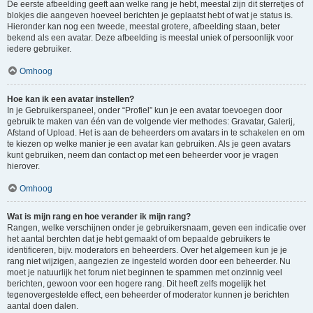
De eerste afbeelding geeft aan welke rang je hebt, meestal zijn dit sterretjes of
blokjes die aangeven hoeveel berichten je geplaatst hebt of wat je status is.
Hieronder kan nog een tweede, meestal grotere, afbeelding staan, beter
bekend als een avatar. Deze afbeelding is meestal uniek of persoonlijk voor
iedere gebruiker.
Omhoog
Hoe kan ik een avatar instellen?
In je Gebruikerspaneel, onder “Profiel” kun je een avatar toevoegen door
gebruik te maken van één van de volgende vier methodes: Gravatar, Galerij,
Afstand of Upload. Het is aan de beheerders om avatars in te schakelen en om
te kiezen op welke manier je een avatar kan gebruiken. Als je geen avatars
kunt gebruiken, neem dan contact op met een beheerder voor je vragen
hierover.
Omhoog
Wat is mijn rang en hoe verander ik mijn rang?
Rangen, welke verschijnen onder je gebruikersnaam, geven een indicatie over
het aantal berchten dat je hebt gemaakt of om bepaalde gebruikers te
identificeren, bijv. moderators en beheerders. Over het algemeen kun je je
rang niet wijzigen, aangezien ze ingesteld worden door een beheerder. Nu
moet je natuurlijk het forum niet beginnen te spammen met onzinnig veel
berichten, gewoon voor een hogere rang. Dit heeft zelfs mogelijk het
tegenovergestelde effect, een beheerder of moderator kunnen je berichten
aantal doen dalen.