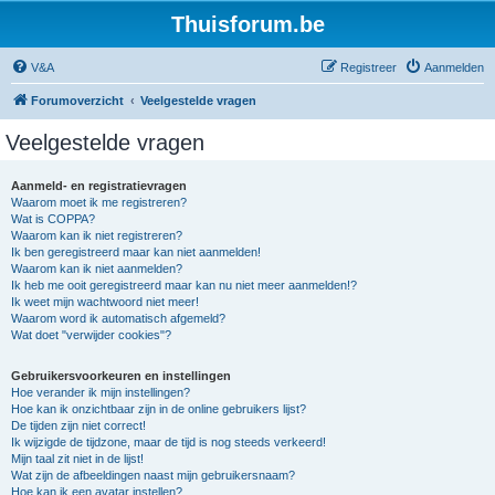
Thuisforum.be
V&A
Registreer
Aanmelden
Forumoverzicht
Veelgestelde vragen
Veelgestelde vragen
Aanmeld- en registratievragen
Waarom moet ik me registreren?
Wat is COPPA?
Waarom kan ik niet registreren?
Ik ben geregistreerd maar kan niet aanmelden!
Waarom kan ik niet aanmelden?
Ik heb me ooit geregistreerd maar kan nu niet meer aanmelden!?
Ik weet mijn wachtwoord niet meer!
Waarom word ik automatisch afgemeld?
Wat doet "verwijder cookies"?
Gebruikersvoorkeuren en instellingen
Hoe verander ik mijn instellingen?
Hoe kan ik onzichtbaar zijn in de online gebruikers lijst?
De tijden zijn niet correct!
Ik wijzigde de tijdzone, maar de tijd is nog steeds verkeerd!
Mijn taal zit niet in de lijst!
Wat zijn de afbeeldingen naast mijn gebruikersnaam?
Hoe kan ik een avatar instellen?