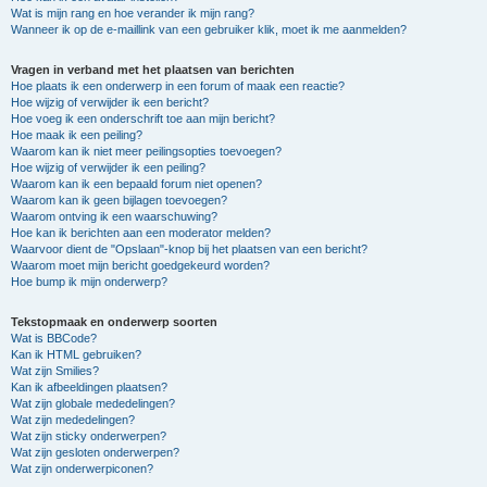
Wat is mijn rang en hoe verander ik mijn rang?
Wanneer ik op de e-maillink van een gebruiker klik, moet ik me aanmelden?
Vragen in verband met het plaatsen van berichten
Hoe plaats ik een onderwerp in een forum of maak een reactie?
Hoe wijzig of verwijder ik een bericht?
Hoe voeg ik een onderschrift toe aan mijn bericht?
Hoe maak ik een peiling?
Waarom kan ik niet meer peilingsopties toevoegen?
Hoe wijzig of verwijder ik een peiling?
Waarom kan ik een bepaald forum niet openen?
Waarom kan ik geen bijlagen toevoegen?
Waarom ontving ik een waarschuwing?
Hoe kan ik berichten aan een moderator melden?
Waarvoor dient de "Opslaan"-knop bij het plaatsen van een bericht?
Waarom moet mijn bericht goedgekeurd worden?
Hoe bump ik mijn onderwerp?
Tekstopmaak en onderwerp soorten
Wat is BBCode?
Kan ik HTML gebruiken?
Wat zijn Smilies?
Kan ik afbeeldingen plaatsen?
Wat zijn globale mededelingen?
Wat zijn mededelingen?
Wat zijn sticky onderwerpen?
Wat zijn gesloten onderwerpen?
Wat zijn onderwerpiconen?