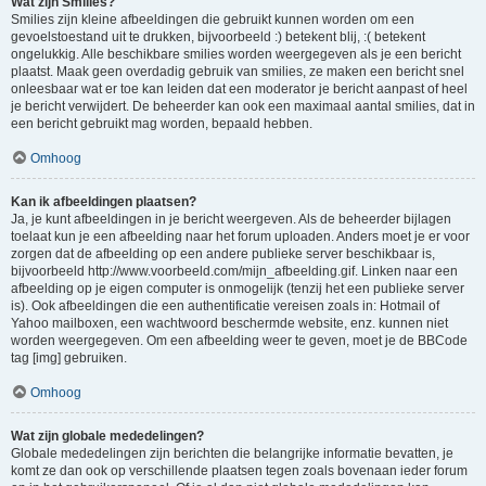
Wat zijn Smilies?
Smilies zijn kleine afbeeldingen die gebruikt kunnen worden om een
gevoelstoestand uit te drukken, bijvoorbeeld :) betekent blij, :( betekent
ongelukkig. Alle beschikbare smilies worden weergegeven als je een bericht
plaatst. Maak geen overdadig gebruik van smilies, ze maken een bericht snel
onleesbaar wat er toe kan leiden dat een moderator je bericht aanpast of heel
je bericht verwijdert. De beheerder kan ook een maximaal aantal smilies, dat in
een bericht gebruikt mag worden, bepaald hebben.
Omhoog
Kan ik afbeeldingen plaatsen?
Ja, je kunt afbeeldingen in je bericht weergeven. Als de beheerder bijlagen
toelaat kun je een afbeelding naar het forum uploaden. Anders moet je er voor
zorgen dat de afbeelding op een andere publieke server beschikbaar is,
bijvoorbeeld http://www.voorbeeld.com/mijn_afbeelding.gif. Linken naar een
afbeelding op je eigen computer is onmogelijk (tenzij het een publieke server
is). Ook afbeeldingen die een authentificatie vereisen zoals in: Hotmail of
Yahoo mailboxen, een wachtwoord beschermde website, enz. kunnen niet
worden weergegeven. Om een afbeelding weer te geven, moet je de BBCode
tag [img] gebruiken.
Omhoog
Wat zijn globale mededelingen?
Globale mededelingen zijn berichten die belangrijke informatie bevatten, je
komt ze dan ook op verschillende plaatsen tegen zoals bovenaan ieder forum