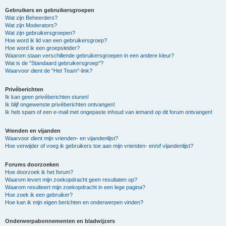
Gebruikers en gebruikersgroepen
Wat zijn Beheerders?
Wat zijn Moderators?
Wat zijn gebruikersgroepen?
Hoe word ik lid van een gebruikersgroep?
Hoe word ik een groepsleider?
Waarom staan verschillende gebruikersgroepen in een andere kleur?
Wat is de "Standaard gebruikersgroep"?
Waarvoor dient de "Het Team"-link?
Privéberichten
Ik kan geen privéberichten sturen!
Ik blijf ongewenste privéberichten ontvangen!
Ik heb spam of een e-mail met ongepaste inhoud van iemand op dit forum ontvangen!
Vrienden en vijanden
Waarvoor dient mijn vrienden- en vijandenlijst?
Hoe verwijder of voeg ik gebruikers toe aan mijn vrienden- en/of vijandenlijst?
Forums doorzoeken
Hoe doorzoek ik het forum?
Waarom levert mijn zoekopdracht geen resultaten op?
Waarom resulteert mijn zoekopdracht in een lege pagina?
Hoe zoek ik een gebruiker?
Hoe kan ik mijn eigen berichten en onderwerpen vinden?
Onderwerpabonnementen en bladwijzers