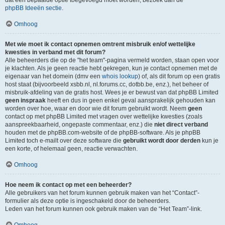
dat een bepaalde optie toegevoegd moet worden, bezoek dan de
phpBB Ideeën sectie
.
Omhoog
Met wie moet ik contact opnemen omtrent misbruik en/of wettelijke
kwesties in verband met dit forum?
Alle beheerders die op de "het team"-pagina vermeld worden, staan open voor
je klachten. Als je geen reactie hebt gekregen, kun je contact opnemen met de
eigenaar van het domein (dmv een
whois lookup
) of, als dit forum op een gratis
host staat (bijvoorbeeld xsbb.nl, nl.forums.cc, dotbb.be, enz.), het beheer of
misbruik-afdeling van de gratis host. Wees je er bewust van dat phpBB Limited
geen inspraak
heeft en dus in geen enkel geval aansprakelijk gehouden kan
worden over hoe, waar en door wie dit forum gebruikt wordt. Neem
geen
contact op met phpBB Limited met vragen over wettelijke kwesties (zoals
aanspreekbaarheid, ongepaste commentaar, enz.) die
niet direct verband
houden met de phpBB.com-website of de phpBB-software. Als je phpBB
Limited toch e-mailt over deze software die
gebruikt wordt door derden
kun je
een korte, of helemaal geen, reactie verwachten.
Omhoog
Hoe neem ik contact op met een beheerder?
Alle gebruikers van het forum kunnen gebruik maken van het “Contact”-
formulier als deze optie is ingeschakeld door de beheerders.
Leden van het forum kunnen ook gebruik maken van de “Het Team”-link.