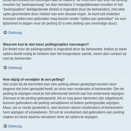
juiste permissies om peilingen aan te maken). Je moet een titel voor de peiling
invullen bij "peilingsvraag" en dan minstens 2 mogelijkheden invullen in het
"peilingopties"-tekstgedeelte (limiet is ingesteld door de beheerder), met elke
optie gescheiden door middel van een nieuwe regel. Je kunt ook instellen
hoeveel opties een gebruiker mag kiezen onder "opties per gebruiker" en een
tijdslimiet in dagen voor de peiling (0 is een peiling van oneindige duur).
Omhoog
Waarom kan ik niet meer peilingsopties toevoegen?
De limiet voor de peilingsopties is ingesteld door de beheerder. Indien je meer
opties denkt nodig te hebben dan het toegestane aantal, neem dan contact op
met de beheerder.
Omhoog
Hoe wijzig of verwijder ik een peiling?
Net zoals bij de berichten kan een peiling alleen gewijzigd worden door
degene die hem gemaakt heeft, en door een moderator of beheerder. Om de
peiling te wijzigen moet je het allereerste bericht van het onderwerp wijzigen
(hieraan is de peiling gekoppeld). Als er nog geen stemmen zijn uitgebracht,
kunnen gebruikers de peiling verwijderen of iedere peilingsoptie wijzigen.
Maar, als er reeds gestemd is, dan kunnen alleen moderators of beheerders
hem wijzigen of verwijderen. Dit om te voorkomen dat gebruikers een peiling
maken en deze daarna vervalsen door de opties te wijzigen.
Omhoog