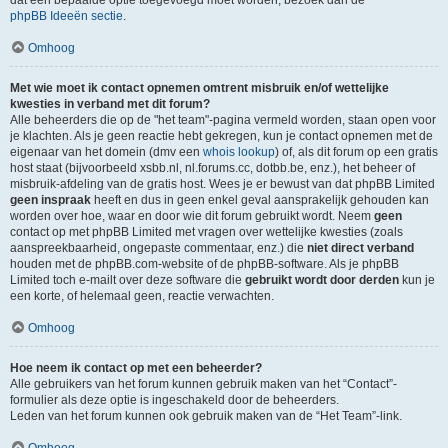
dat een bepaalde optie toegevoegd moet worden, bezoek dan de
phpBB Ideeën sectie
.
Omhoog
Met wie moet ik contact opnemen omtrent misbruik en/of wettelijke
kwesties in verband met dit forum?
Alle beheerders die op de "het team"-pagina vermeld worden, staan open voor
je klachten. Als je geen reactie hebt gekregen, kun je contact opnemen met de
eigenaar van het domein (dmv een
whois lookup
) of, als dit forum op een gratis
host staat (bijvoorbeeld xsbb.nl, nl.forums.cc, dotbb.be, enz.), het beheer of
misbruik-afdeling van de gratis host. Wees je er bewust van dat phpBB Limited
geen inspraak
heeft en dus in geen enkel geval aansprakelijk gehouden kan
worden over hoe, waar en door wie dit forum gebruikt wordt. Neem
geen
contact op met phpBB Limited met vragen over wettelijke kwesties (zoals
aanspreekbaarheid, ongepaste commentaar, enz.) die
niet direct verband
houden met de phpBB.com-website of de phpBB-software. Als je phpBB
Limited toch e-mailt over deze software die
gebruikt wordt door derden
kun je
een korte, of helemaal geen, reactie verwachten.
Omhoog
Hoe neem ik contact op met een beheerder?
Alle gebruikers van het forum kunnen gebruik maken van het “Contact”-
formulier als deze optie is ingeschakeld door de beheerders.
Leden van het forum kunnen ook gebruik maken van de “Het Team”-link.