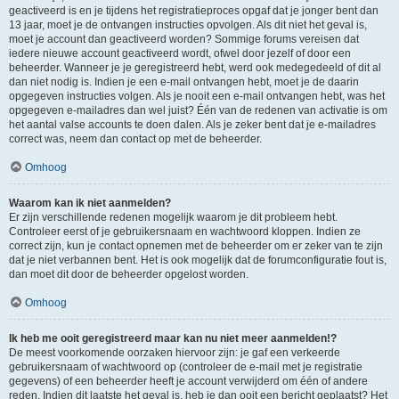
geactiveerd is en je tijdens het registratieproces opgaf dat je jonger bent dan
13 jaar, moet je de ontvangen instructies opvolgen. Als dit niet het geval is,
moet je account dan geactiveerd worden? Sommige forums vereisen dat
iedere nieuwe account geactiveerd wordt, ofwel door jezelf of door een
beheerder. Wanneer je je geregistreerd hebt, werd ook medegedeeld of dit al
dan niet nodig is. Indien je een e-mail ontvangen hebt, moet je de daarin
opgegeven instructies volgen. Als je nooit een e-mail ontvangen hebt, was het
opgegeven e-mailadres dan wel juist? Één van de redenen van activatie is om
het aantal valse accounts te doen dalen. Als je zeker bent dat je e-mailadres
correct was, neem dan contact op met de beheerder.
Omhoog
Waarom kan ik niet aanmelden?
Er zijn verschillende redenen mogelijk waarom je dit probleem hebt.
Controleer eerst of je gebruikersnaam en wachtwoord kloppen. Indien ze
correct zijn, kun je contact opnemen met de beheerder om er zeker van te zijn
dat je niet verbannen bent. Het is ook mogelijk dat de forumconfiguratie fout is,
dan moet dit door de beheerder opgelost worden.
Omhoog
Ik heb me ooit geregistreerd maar kan nu niet meer aanmelden!?
De meest voorkomende oorzaken hiervoor zijn: je gaf een verkeerde
gebruikersnaam of wachtwoord op (controleer de e-mail met je registratie
gegevens) of een beheerder heeft je account verwijderd om één of andere
reden. Indien dit laatste het geval is, heb je dan ooit een bericht geplaatst? Het