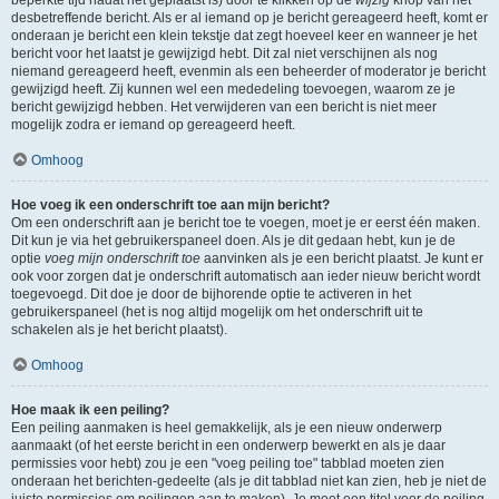
beperkte tijd nadat het geplaatst is) door te klikken op de
wijzig
knop van het
desbetreffende bericht. Als er al iemand op je bericht gereageerd heeft, komt er
onderaan je bericht een klein tekstje dat zegt hoeveel keer en wanneer je het
bericht voor het laatst je gewijzigd hebt. Dit zal niet verschijnen als nog
niemand gereageerd heeft, evenmin als een beheerder of moderator je bericht
gewijzigd heeft. Zij kunnen wel een mededeling toevoegen, waarom ze je
bericht gewijzigd hebben. Het verwijderen van een bericht is niet meer
mogelijk zodra er iemand op gereageerd heeft.
Omhoog
Hoe voeg ik een onderschrift toe aan mijn bericht?
Om een onderschrift aan je bericht toe te voegen, moet je er eerst één maken.
Dit kun je via het gebruikerspaneel doen. Als je dit gedaan hebt, kun je de
optie
voeg mijn onderschrift toe
aanvinken als je een bericht plaatst. Je kunt er
ook voor zorgen dat je onderschrift automatisch aan ieder nieuw bericht wordt
toegevoegd. Dit doe je door de bijhorende optie te activeren in het
gebruikerspaneel (het is nog altijd mogelijk om het onderschrift uit te
schakelen als je het bericht plaatst).
Omhoog
Hoe maak ik een peiling?
Een peiling aanmaken is heel gemakkelijk, als je een nieuw onderwerp
aanmaakt (of het eerste bericht in een onderwerp bewerkt en als je daar
permissies voor hebt) zou je een "voeg peiling toe" tabblad moeten zien
onderaan het berichten-gedeelte (als je dit tabblad niet kan zien, heb je niet de