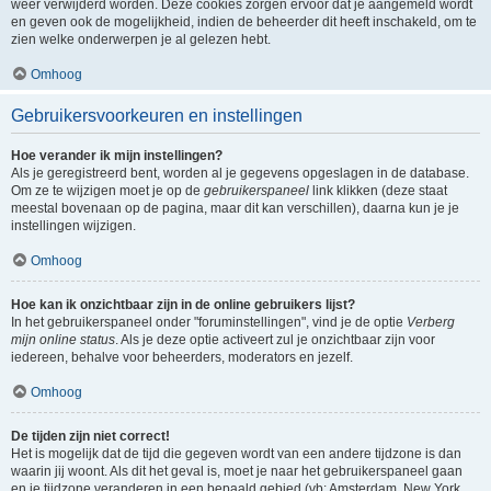
weer verwijderd worden. Deze cookies zorgen ervoor dat je aangemeld wordt
en geven ook de mogelijkheid, indien de beheerder dit heeft inschakeld, om te
zien welke onderwerpen je al gelezen hebt.
Omhoog
Gebruikersvoorkeuren en instellingen
Hoe verander ik mijn instellingen?
Als je geregistreerd bent, worden al je gegevens opgeslagen in de database.
Om ze te wijzigen moet je op de
gebruikerspaneel
link klikken (deze staat
meestal bovenaan op de pagina, maar dit kan verschillen), daarna kun je je
instellingen wijzigen.
Omhoog
Hoe kan ik onzichtbaar zijn in de online gebruikers lijst?
In het gebruikerspaneel onder "foruminstellingen", vind je de optie
Verberg
mijn online status
. Als je deze optie activeert zul je onzichtbaar zijn voor
iedereen, behalve voor beheerders, moderators en jezelf.
Omhoog
De tijden zijn niet correct!
Het is mogelijk dat de tijd die gegeven wordt van een andere tijdzone is dan
waarin jij woont. Als dit het geval is, moet je naar het gebruikerspaneel gaan
en je tijdzone veranderen in een bepaald gebied (vb: Amsterdam, New York,