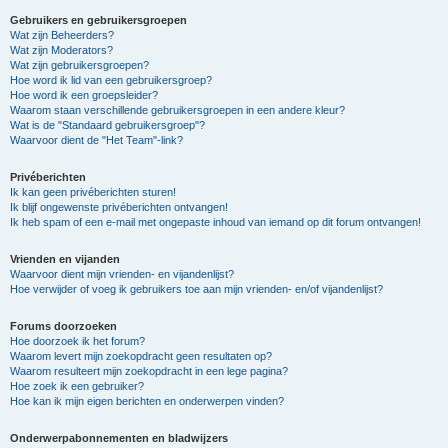
Gebruikers en gebruikersgroepen
Wat zijn Beheerders?
Wat zijn Moderators?
Wat zijn gebruikersgroepen?
Hoe word ik lid van een gebruikersgroep?
Hoe word ik een groepsleider?
Waarom staan verschillende gebruikersgroepen in een andere kleur?
Wat is de "Standaard gebruikersgroep"?
Waarvoor dient de "Het Team"-link?
Privéberichten
Ik kan geen privéberichten sturen!
Ik blijf ongewenste privéberichten ontvangen!
Ik heb spam of een e-mail met ongepaste inhoud van iemand op dit forum ontvangen!
Vrienden en vijanden
Waarvoor dient mijn vrienden- en vijandenlijst?
Hoe verwijder of voeg ik gebruikers toe aan mijn vrienden- en/of vijandenlijst?
Forums doorzoeken
Hoe doorzoek ik het forum?
Waarom levert mijn zoekopdracht geen resultaten op?
Waarom resulteert mijn zoekopdracht in een lege pagina?
Hoe zoek ik een gebruiker?
Hoe kan ik mijn eigen berichten en onderwerpen vinden?
Onderwerpabonnementen en bladwijzers