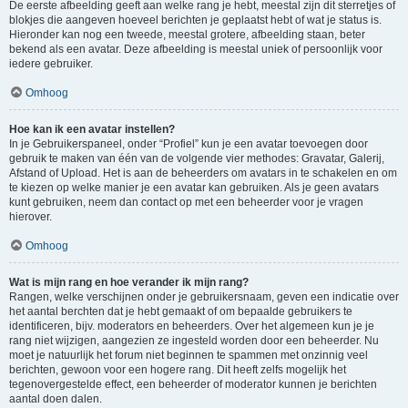
De eerste afbeelding geeft aan welke rang je hebt, meestal zijn dit sterretjes of
blokjes die aangeven hoeveel berichten je geplaatst hebt of wat je status is.
Hieronder kan nog een tweede, meestal grotere, afbeelding staan, beter
bekend als een avatar. Deze afbeelding is meestal uniek of persoonlijk voor
iedere gebruiker.
Omhoog
Hoe kan ik een avatar instellen?
In je Gebruikerspaneel, onder “Profiel” kun je een avatar toevoegen door
gebruik te maken van één van de volgende vier methodes: Gravatar, Galerij,
Afstand of Upload. Het is aan de beheerders om avatars in te schakelen en om
te kiezen op welke manier je een avatar kan gebruiken. Als je geen avatars
kunt gebruiken, neem dan contact op met een beheerder voor je vragen
hierover.
Omhoog
Wat is mijn rang en hoe verander ik mijn rang?
Rangen, welke verschijnen onder je gebruikersnaam, geven een indicatie over
het aantal berchten dat je hebt gemaakt of om bepaalde gebruikers te
identificeren, bijv. moderators en beheerders. Over het algemeen kun je je
rang niet wijzigen, aangezien ze ingesteld worden door een beheerder. Nu
moet je natuurlijk het forum niet beginnen te spammen met onzinnig veel
berichten, gewoon voor een hogere rang. Dit heeft zelfs mogelijk het
tegenovergestelde effect, een beheerder of moderator kunnen je berichten
aantal doen dalen.