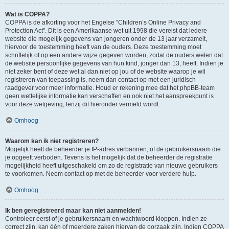
Wat is COPPA?
COPPA is de afkorting voor het Engelse "Children’s Online Privacy and
Protection Act". Dit is een Amerikaanse wet uit 1998 die vereist dat iedere
website die mogelijk gegevens van jongeren onder de 13 jaar verzamelt,
hiervoor de toestemming heeft van de ouders. Deze toestemming moet
schriftelijk of op een andere wijze gegeven worden, zodat de ouders weten dat
de website persoonlijke gegevens van hun kind, jonger dan 13, heeft. Indien je
niet zeker bent of deze wet al dan niet op jou of de website waarop je wil
registreren van toepassing is, neem dan contact op met een juridisch
raadgever voor meer informatie. Houd er rekening mee dat het phpBB-team
geen wettelijke informatie kan verschaffen en ook niet het aanspreekpunt is
voor deze wetgeving, tenzij dit hieronder vermeld wordt.
Omhoog
Waarom kan ik niet registreren?
Mogelijk heeft de beheerder je IP-adres verbannen, of de gebruikersnaam die
je opgeeft verboden. Tevens is het mogelijk dat de beheerder de registratie
mogelijkheid heeft uitgeschakeld om zo de registratie van nieuwe gebruikers
te voorkomen. Neem contact op met de beheerder voor verdere hulp.
Omhoog
Ik ben geregistreerd maar kan niet aanmelden!
Controleer eerst of je gebruikersnaam en wachtwoord kloppen. Indien ze
correct zijn, kan één of meerdere zaken hiervan de oorzaak zijn. Indien COPPA