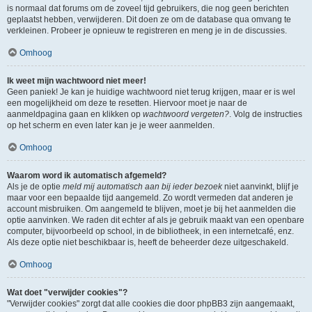
is normaal dat forums om de zoveel tijd gebruikers, die nog geen berichten
geplaatst hebben, verwijderen. Dit doen ze om de database qua omvang te
verkleinen. Probeer je opnieuw te registreren en meng je in de discussies.
Omhoog
Ik weet mijn wachtwoord niet meer!
Geen paniek! Je kan je huidige wachtwoord niet terug krijgen, maar er is wel
een mogelijkheid om deze te resetten. Hiervoor moet je naar de
aanmeldpagina gaan en klikken op
wachtwoord vergeten?
. Volg de instructies
op het scherm en even later kan je je weer aanmelden.
Omhoog
Waarom word ik automatisch afgemeld?
Als je de optie
meld mij automatisch aan bij ieder bezoek
niet aanvinkt, blijf je
maar voor een bepaalde tijd aangemeld. Zo wordt vermeden dat anderen je
account misbruiken. Om aangemeld te blijven, moet je bij het aanmelden die
optie aanvinken. We raden dit echter af als je gebruik maakt van een openbare
computer, bijvoorbeeld op school, in de bibliotheek, in een internetcafé, enz.
Als deze optie niet beschikbaar is, heeft de beheerder deze uitgeschakeld.
Omhoog
Wat doet "verwijder cookies"?
"Verwijder cookies" zorgt dat alle cookies die door phpBB3 zijn aangemaakt,