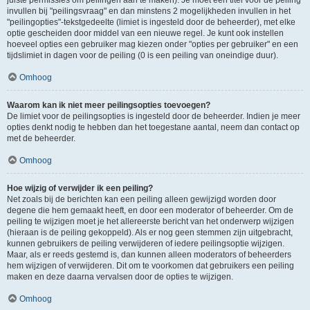
juiste permissies om peilingen aan te maken). Je moet een titel voor de peiling
invullen bij "peilingsvraag" en dan minstens 2 mogelijkheden invullen in het
"peilingopties"-tekstgedeelte (limiet is ingesteld door de beheerder), met elke
optie gescheiden door middel van een nieuwe regel. Je kunt ook instellen
hoeveel opties een gebruiker mag kiezen onder "opties per gebruiker" en een
tijdslimiet in dagen voor de peiling (0 is een peiling van oneindige duur).
Omhoog
Waarom kan ik niet meer peilingsopties toevoegen?
De limiet voor de peilingsopties is ingesteld door de beheerder. Indien je meer
opties denkt nodig te hebben dan het toegestane aantal, neem dan contact op
met de beheerder.
Omhoog
Hoe wijzig of verwijder ik een peiling?
Net zoals bij de berichten kan een peiling alleen gewijzigd worden door
degene die hem gemaakt heeft, en door een moderator of beheerder. Om de
peiling te wijzigen moet je het allereerste bericht van het onderwerp wijzigen
(hieraan is de peiling gekoppeld). Als er nog geen stemmen zijn uitgebracht,
kunnen gebruikers de peiling verwijderen of iedere peilingsoptie wijzigen.
Maar, als er reeds gestemd is, dan kunnen alleen moderators of beheerders
hem wijzigen of verwijderen. Dit om te voorkomen dat gebruikers een peiling
maken en deze daarna vervalsen door de opties te wijzigen.
Omhoog