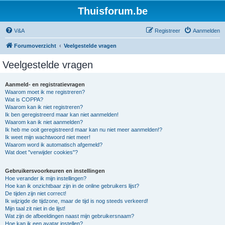
Thuisforum.be
V&A
Registreer
Aanmelden
Forumoverzicht
Veelgestelde vragen
Veelgestelde vragen
Aanmeld- en registratievragen
Waarom moet ik me registreren?
Wat is COPPA?
Waarom kan ik niet registreren?
Ik ben geregistreerd maar kan niet aanmelden!
Waarom kan ik niet aanmelden?
Ik heb me ooit geregistreerd maar kan nu niet meer aanmelden!?
Ik weet mijn wachtwoord niet meer!
Waarom word ik automatisch afgemeld?
Wat doet "verwijder cookies"?
Gebruikersvoorkeuren en instellingen
Hoe verander ik mijn instellingen?
Hoe kan ik onzichtbaar zijn in de online gebruikers lijst?
De tijden zijn niet correct!
Ik wijzigde de tijdzone, maar de tijd is nog steeds verkeerd!
Mijn taal zit niet in de lijst!
Wat zijn de afbeeldingen naast mijn gebruikersnaam?
Hoe kan ik een avatar instellen?