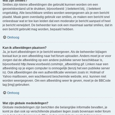
Wat zijn Smilies?
Smilies zijn kleine afbeeldingen die gebruikt kunnen worden om een
gevoelstoestand uit te drukken, bijvoorbeeld :) betekent blij, :( betekent
ongelukkig. Alle beschikbare smilies worden weergegeven als je een bericht
plaatst. Maak geen overdadig gebruik van smilies, ze maken een bericht snel
onleesbaar wat er toe kan leiden dat een moderator je bericht aanpast of heel
je bericht verwijdert. De beheerder kan ook een maximaal aantal smilies, dat in
een bericht gebruikt mag worden, bepaald hebben.
Omhoog
Kan ik afbeeldingen plaatsen?
Ja, je kunt afbeeldingen in je bericht weergeven. Als de beheerder bijlagen
toelaat kun je een afbeelding naar het forum uploaden. Anders moet je er voor
zorgen dat de afbeelding op een andere publieke server beschikbaar is,
bijvoorbeeld http://www.voorbeeld.com/mijn_afbeelding.gif. Linken naar een
afbeelding op je eigen computer is onmogelijk (tenzij het een publieke server
is). Ook afbeeldingen die een authentificatie vereisen zoals in: Hotmail of
Yahoo mailboxen, een wachtwoord beschermde website, enz. kunnen niet
worden weergegeven. Om een afbeelding weer te geven, moet je de BBCode
tag [img] gebruiken.
Omhoog
Wat zijn globale mededelingen?
Globale mededelingen zijn berichten die belangrijke informatie bevatten, je
komt ze dan ook op verschillende plaatsen tegen zoals bovenaan ieder forum