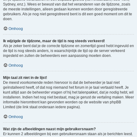
Sydney, enz.). Wees er bewust van dat het veranderen van de tijdzone, zoals
de meeste instellingen, alleen gedaan kunnen worden door geregistreerde
gebruikers. Als je nog niet geregistreerd bent is dit een goed moment om dit te
doen.
Omhoog
Ik wijzigde de tijdzone, maar de tijd is nog steeds verkeerd!
Als je zeker bent dat je de correcte tijdzone en zomertijd goed hebt ingevuld en
de tijd is nog steeds anders, is waarschijnlijk de tijd op de server verkeerd
ingesteld en zullen de beheerders een aanpassing moeten doen.
Omhoog
Mijn taal zit niet in de lijst!
De meest voorkomende reden hiervoor is dat de beheerder je taal niet
geïnstalleerd heeft, of dat nog niemand het forum in je taal vertaald heeft. Je
kunt altijd aan de beheerder vragen of hij het talenpakket, dat je nodig hebt, wil
installeren. Indien het nog niet bestaat, mag je gerust de vertaling maken. Meer
informatie hieromtrent kan gevonden worden op de website van phpBB
Limited (de link staat onderaan iedere pagina).
Omhoog
Wat zijn de afbeeldingen naast mijn gebruikersnaam?
Er kunnen 2 afbeeldingen bij een gebruikersnaam staan als je berichten leest.