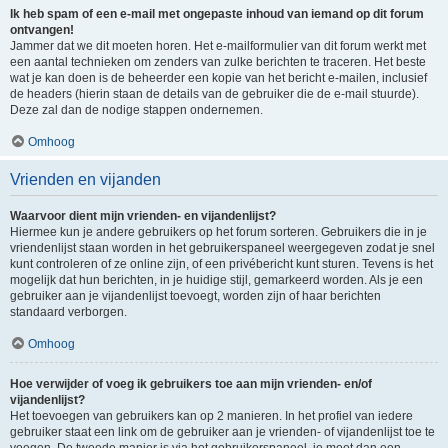
Ik heb spam of een e-mail met ongepaste inhoud van iemand op dit forum
ontvangen!
Jammer dat we dit moeten horen. Het e-mailformulier van dit forum werkt met
een aantal technieken om zenders van zulke berichten te traceren. Het beste
wat je kan doen is de beheerder een kopie van het bericht e-mailen, inclusief
de headers (hierin staan de details van de gebruiker die de e-mail stuurde).
Deze zal dan de nodige stappen ondernemen.
Omhoog
Vrienden en vijanden
Waarvoor dient mijn vrienden- en vijandenlijst?
Hiermee kun je andere gebruikers op het forum sorteren. Gebruikers die in je
vriendenlijst staan worden in het gebruikerspaneel weergegeven zodat je snel
kunt controleren of ze online zijn, of een privébericht kunt sturen. Tevens is het
mogelijk dat hun berichten, in je huidige stijl, gemarkeerd worden. Als je een
gebruiker aan je vijandenlijst toevoegt, worden zijn of haar berichten
standaard verborgen.
Omhoog
Hoe verwijder of voeg ik gebruikers toe aan mijn vrienden- en/of
vijandenlijst?
Het toevoegen van gebruikers kan op 2 manieren. In het profiel van iedere
gebruiker staat een link om de gebruiker aan je vrienden- of vijandenlijst toe te