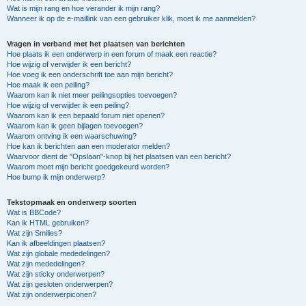
Wat is mijn rang en hoe verander ik mijn rang?
Wanneer ik op de e-maillink van een gebruiker klik, moet ik me aanmelden?
Vragen in verband met het plaatsen van berichten
Hoe plaats ik een onderwerp in een forum of maak een reactie?
Hoe wijzig of verwijder ik een bericht?
Hoe voeg ik een onderschrift toe aan mijn bericht?
Hoe maak ik een peiling?
Waarom kan ik niet meer peilingsopties toevoegen?
Hoe wijzig of verwijder ik een peiling?
Waarom kan ik een bepaald forum niet openen?
Waarom kan ik geen bijlagen toevoegen?
Waarom ontving ik een waarschuwing?
Hoe kan ik berichten aan een moderator melden?
Waarvoor dient de "Opslaan"-knop bij het plaatsen van een bericht?
Waarom moet mijn bericht goedgekeurd worden?
Hoe bump ik mijn onderwerp?
Tekstopmaak en onderwerp soorten
Wat is BBCode?
Kan ik HTML gebruiken?
Wat zijn Smilies?
Kan ik afbeeldingen plaatsen?
Wat zijn globale mededelingen?
Wat zijn mededelingen?
Wat zijn sticky onderwerpen?
Wat zijn gesloten onderwerpen?
Wat zijn onderwerpiconen?