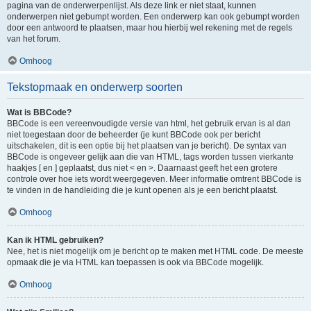
pagina van de onderwerpenlijst. Als deze link er niet staat, kunnen
onderwerpen niet gebumpt worden. Een onderwerp kan ook gebumpt worden
door een antwoord te plaatsen, maar hou hierbij wel rekening met de regels
van het forum.
Omhoog
Tekstopmaak en onderwerp soorten
Wat is BBCode?
BBCode is een vereenvoudigde versie van html, het gebruik ervan is al dan
niet toegestaan door de beheerder (je kunt BBCode ook per bericht
uitschakelen, dit is een optie bij het plaatsen van je bericht). De syntax van
BBCode is ongeveer gelijk aan die van HTML, tags worden tussen vierkante
haakjes [ en ] geplaatst, dus niet < en >. Daarnaast geeft het een grotere
controle over hoe iets wordt weergegeven. Meer informatie omtrent BBCode is
te vinden in de handleiding die je kunt openen als je een bericht plaatst.
Omhoog
Kan ik HTML gebruiken?
Nee, het is niet mogelijk om je bericht op te maken met HTML code. De meeste
opmaak die je via HTML kan toepassen is ook via BBCode mogelijk.
Omhoog