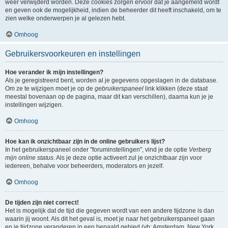
weer verwijderd worden. Deze cookies zorgen ervoor dat je aangemeld wordt
en geven ook de mogelijkheid, indien de beheerder dit heeft inschakeld, om te
zien welke onderwerpen je al gelezen hebt.
Omhoog
Gebruikersvoorkeuren en instellingen
Hoe verander ik mijn instellingen?
Als je geregistreerd bent, worden al je gegevens opgeslagen in de database.
Om ze te wijzigen moet je op de
gebruikerspaneel
link klikken (deze staat
meestal bovenaan op de pagina, maar dit kan verschillen), daarna kun je je
instellingen wijzigen.
Omhoog
Hoe kan ik onzichtbaar zijn in de online gebruikers lijst?
In het gebruikerspaneel onder "foruminstellingen", vind je de optie
Verberg
mijn online status
. Als je deze optie activeert zul je onzichtbaar zijn voor
iedereen, behalve voor beheerders, moderators en jezelf.
Omhoog
De tijden zijn niet correct!
Het is mogelijk dat de tijd die gegeven wordt van een andere tijdzone is dan
waarin jij woont. Als dit het geval is, moet je naar het gebruikerspaneel gaan
en je tijdzone veranderen in een bepaald gebied (vb: Amsterdam, New York,