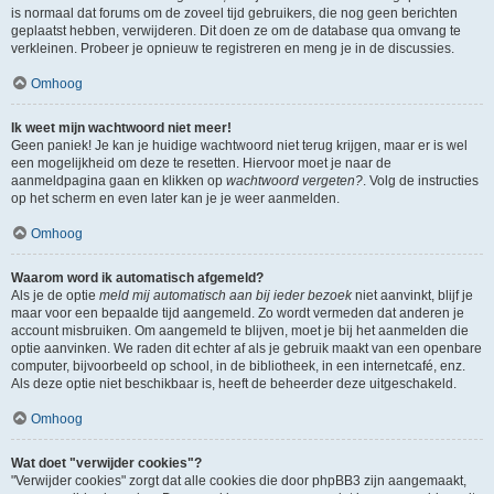
is normaal dat forums om de zoveel tijd gebruikers, die nog geen berichten
geplaatst hebben, verwijderen. Dit doen ze om de database qua omvang te
verkleinen. Probeer je opnieuw te registreren en meng je in de discussies.
Omhoog
Ik weet mijn wachtwoord niet meer!
Geen paniek! Je kan je huidige wachtwoord niet terug krijgen, maar er is wel
een mogelijkheid om deze te resetten. Hiervoor moet je naar de
aanmeldpagina gaan en klikken op
wachtwoord vergeten?
. Volg de instructies
op het scherm en even later kan je je weer aanmelden.
Omhoog
Waarom word ik automatisch afgemeld?
Als je de optie
meld mij automatisch aan bij ieder bezoek
niet aanvinkt, blijf je
maar voor een bepaalde tijd aangemeld. Zo wordt vermeden dat anderen je
account misbruiken. Om aangemeld te blijven, moet je bij het aanmelden die
optie aanvinken. We raden dit echter af als je gebruik maakt van een openbare
computer, bijvoorbeeld op school, in de bibliotheek, in een internetcafé, enz.
Als deze optie niet beschikbaar is, heeft de beheerder deze uitgeschakeld.
Omhoog
Wat doet "verwijder cookies"?
"Verwijder cookies" zorgt dat alle cookies die door phpBB3 zijn aangemaakt,