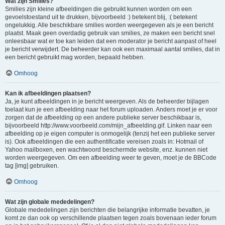
Wat zijn Smilies?
Smilies zijn kleine afbeeldingen die gebruikt kunnen worden om een
gevoelstoestand uit te drukken, bijvoorbeeld :) betekent blij, :( betekent
ongelukkig. Alle beschikbare smilies worden weergegeven als je een bericht
plaatst. Maak geen overdadig gebruik van smilies, ze maken een bericht snel
onleesbaar wat er toe kan leiden dat een moderator je bericht aanpast of heel
je bericht verwijdert. De beheerder kan ook een maximaal aantal smilies, dat in
een bericht gebruikt mag worden, bepaald hebben.
Omhoog
Kan ik afbeeldingen plaatsen?
Ja, je kunt afbeeldingen in je bericht weergeven. Als de beheerder bijlagen
toelaat kun je een afbeelding naar het forum uploaden. Anders moet je er voor
zorgen dat de afbeelding op een andere publieke server beschikbaar is,
bijvoorbeeld http://www.voorbeeld.com/mijn_afbeelding.gif. Linken naar een
afbeelding op je eigen computer is onmogelijk (tenzij het een publieke server
is). Ook afbeeldingen die een authentificatie vereisen zoals in: Hotmail of
Yahoo mailboxen, een wachtwoord beschermde website, enz. kunnen niet
worden weergegeven. Om een afbeelding weer te geven, moet je de BBCode
tag [img] gebruiken.
Omhoog
Wat zijn globale mededelingen?
Globale mededelingen zijn berichten die belangrijke informatie bevatten, je
komt ze dan ook op verschillende plaatsen tegen zoals bovenaan ieder forum