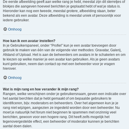
De eerste afbeelding geeft aan welke rang je hebt, meestal zijn dit sterretjes of
blokjes die aangeven hoeveel berichten je geplaatst hebt of wat je status is.
Hieronder kan nog een tweede, meestal grotere, afbeelding staan, beter
bekend als een avatar. Deze afbeelding is meestal uniek of persoonlijk voor
iedere gebruiker.
Omhoog
Hoe kan ik een avatar instellen?
In je Gebruikerspaneel, onder “Profiel” kun je een avatar toevoegen door
gebruik te maken van één van de volgende vier methodes: Gravatar, Galerij,
Afstand of Upload. Het is aan de beheerders om avatars in te schakelen en om
te kiezen op welke manier je een avatar kan gebruiken. Als je geen avatars
kunt gebruiken, neem dan contact op met een beheerder voor je vragen
hierover.
Omhoog
Wat is mijn rang en hoe verander ik mijn rang?
Rangen, welke verschijnen onder je gebruikersnaam, geven een indicatie over
het aantal berchten dat je hebt gemaakt of om bepaalde gebruikers te
identificeren, bijv. moderators en beheerders. Over het algemeen kun je je
rang niet wijzigen, aangezien ze ingesteld worden door een beheerder. Nu
moet je natuurlijk het forum niet beginnen te spammen met onzinnig veel
berichten, gewoon voor een hogere rang. Dit heeft zelfs mogelijk het
tegenovergestelde effect, een beheerder of moderator kunnen je berichten
aantal doen dalen.