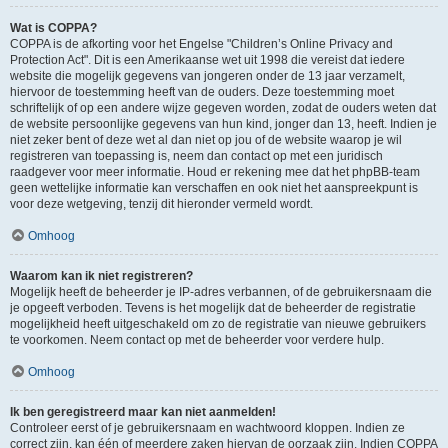
Wat is COPPA?
COPPA is de afkorting voor het Engelse "Children’s Online Privacy and
Protection Act". Dit is een Amerikaanse wet uit 1998 die vereist dat iedere
website die mogelijk gegevens van jongeren onder de 13 jaar verzamelt,
hiervoor de toestemming heeft van de ouders. Deze toestemming moet
schriftelijk of op een andere wijze gegeven worden, zodat de ouders weten dat
de website persoonlijke gegevens van hun kind, jonger dan 13, heeft. Indien je
niet zeker bent of deze wet al dan niet op jou of de website waarop je wil
registreren van toepassing is, neem dan contact op met een juridisch
raadgever voor meer informatie. Houd er rekening mee dat het phpBB-team
geen wettelijke informatie kan verschaffen en ook niet het aanspreekpunt is
voor deze wetgeving, tenzij dit hieronder vermeld wordt.
Omhoog
Waarom kan ik niet registreren?
Mogelijk heeft de beheerder je IP-adres verbannen, of de gebruikersnaam die
je opgeeft verboden. Tevens is het mogelijk dat de beheerder de registratie
mogelijkheid heeft uitgeschakeld om zo de registratie van nieuwe gebruikers
te voorkomen. Neem contact op met de beheerder voor verdere hulp.
Omhoog
Ik ben geregistreerd maar kan niet aanmelden!
Controleer eerst of je gebruikersnaam en wachtwoord kloppen. Indien ze
correct zijn, kan één of meerdere zaken hiervan de oorzaak zijn. Indien COPPA