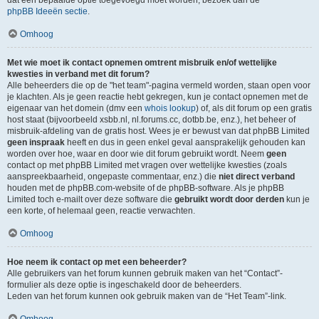
dat een bepaalde optie toegevoegd moet worden, bezoek dan de
phpBB Ideeën sectie
.
Omhoog
Met wie moet ik contact opnemen omtrent misbruik en/of wettelijke
kwesties in verband met dit forum?
Alle beheerders die op de "het team"-pagina vermeld worden, staan open voor
je klachten. Als je geen reactie hebt gekregen, kun je contact opnemen met de
eigenaar van het domein (dmv een
whois lookup
) of, als dit forum op een gratis
host staat (bijvoorbeeld xsbb.nl, nl.forums.cc, dotbb.be, enz.), het beheer of
misbruik-afdeling van de gratis host. Wees je er bewust van dat phpBB Limited
geen inspraak
heeft en dus in geen enkel geval aansprakelijk gehouden kan
worden over hoe, waar en door wie dit forum gebruikt wordt. Neem
geen
contact op met phpBB Limited met vragen over wettelijke kwesties (zoals
aanspreekbaarheid, ongepaste commentaar, enz.) die
niet direct verband
houden met de phpBB.com-website of de phpBB-software. Als je phpBB
Limited toch e-mailt over deze software die
gebruikt wordt door derden
kun je
een korte, of helemaal geen, reactie verwachten.
Omhoog
Hoe neem ik contact op met een beheerder?
Alle gebruikers van het forum kunnen gebruik maken van het “Contact”-
formulier als deze optie is ingeschakeld door de beheerders.
Leden van het forum kunnen ook gebruik maken van de “Het Team”-link.