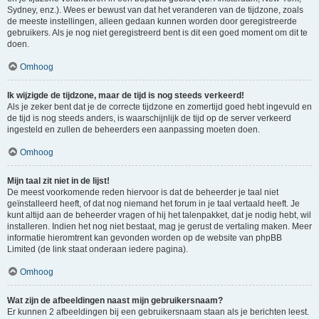
Sydney, enz.). Wees er bewust van dat het veranderen van de tijdzone, zoals
de meeste instellingen, alleen gedaan kunnen worden door geregistreerde
gebruikers. Als je nog niet geregistreerd bent is dit een goed moment om dit te
doen.
Omhoog
Ik wijzigde de tijdzone, maar de tijd is nog steeds verkeerd!
Als je zeker bent dat je de correcte tijdzone en zomertijd goed hebt ingevuld en
de tijd is nog steeds anders, is waarschijnlijk de tijd op de server verkeerd
ingesteld en zullen de beheerders een aanpassing moeten doen.
Omhoog
Mijn taal zit niet in de lijst!
De meest voorkomende reden hiervoor is dat de beheerder je taal niet
geïnstalleerd heeft, of dat nog niemand het forum in je taal vertaald heeft. Je
kunt altijd aan de beheerder vragen of hij het talenpakket, dat je nodig hebt, wil
installeren. Indien het nog niet bestaat, mag je gerust de vertaling maken. Meer
informatie hieromtrent kan gevonden worden op de website van phpBB
Limited (de link staat onderaan iedere pagina).
Omhoog
Wat zijn de afbeeldingen naast mijn gebruikersnaam?
Er kunnen 2 afbeeldingen bij een gebruikersnaam staan als je berichten leest.