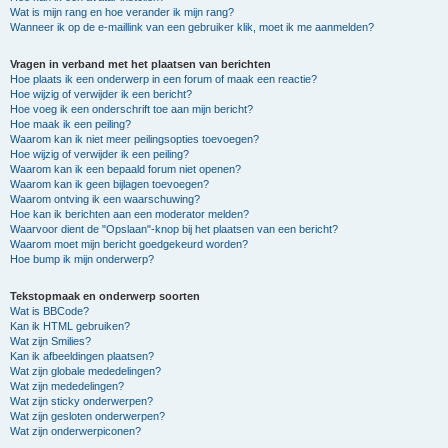
Wat is mijn rang en hoe verander ik mijn rang?
Wanneer ik op de e-maillink van een gebruiker klik, moet ik me aanmelden?
Vragen in verband met het plaatsen van berichten
Hoe plaats ik een onderwerp in een forum of maak een reactie?
Hoe wijzig of verwijder ik een bericht?
Hoe voeg ik een onderschrift toe aan mijn bericht?
Hoe maak ik een peiling?
Waarom kan ik niet meer peilingsopties toevoegen?
Hoe wijzig of verwijder ik een peiling?
Waarom kan ik een bepaald forum niet openen?
Waarom kan ik geen bijlagen toevoegen?
Waarom ontving ik een waarschuwing?
Hoe kan ik berichten aan een moderator melden?
Waarvoor dient de "Opslaan"-knop bij het plaatsen van een bericht?
Waarom moet mijn bericht goedgekeurd worden?
Hoe bump ik mijn onderwerp?
Tekstopmaak en onderwerp soorten
Wat is BBCode?
Kan ik HTML gebruiken?
Wat zijn Smilies?
Kan ik afbeeldingen plaatsen?
Wat zijn globale mededelingen?
Wat zijn mededelingen?
Wat zijn sticky onderwerpen?
Wat zijn gesloten onderwerpen?
Wat zijn onderwerpiconen?