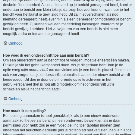
beperkte tijd nadat het geplaatst is) door te klikken op de
wijzig
knop van het
desbetreffende bericht. Als er al iemand op je bericht gereageerd heeft, komt er
onderaan je bericht een klein tekstje dat zegt hoeveel keer en wanneer je het
bericht voor het laatst je gewijzigd hebt. Dit zal niet verschijnen als nog
niemand gereageerd heeft, evenmin als een beheerder of moderator je bericht
gewijzigd heeft. Zij kunnen wel een mededeling toevoegen, waarom ze je
bericht gewijzigd hebben. Het verwijderen van een bericht is niet meer
mogelijk zodra er iemand op gereageerd heeft.
Omhoog
Hoe voeg ik een onderschrift toe aan mijn bericht?
Om een onderschrift aan je bericht toe te voegen, moet je er eerst één maken.
Dit kun je via het gebruikerspaneel doen. Als je dit gedaan hebt, kun je de
optie
voeg mijn onderschrift toe
aanvinken als je een bericht plaatst. Je kunt er
ook voor zorgen dat je onderschrift automatisch aan ieder nieuw bericht wordt
toegevoegd. Dit doe je door de bijhorende optie te activeren in het
gebruikerspaneel (het is nog altijd mogelijk om het onderschrift uit te
schakelen als je het bericht plaatst).
Omhoog
Hoe maak ik een peiling?
Een peiling aanmaken is heel gemakkelijk, als je een nieuw onderwerp
aanmaakt (of het eerste bericht in een onderwerp bewerkt en als je daar
permissies voor hebt) zou je een "voeg peiling toe" tabblad moeten zien
onderaan het berichten-gedeelte (als je dit tabblad niet kan zien, heb je niet de