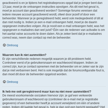
geactiveerd is en je tijdens het registratieproces opgaf dat je jonger bent dan
13 jaar, moet je de ontvangen instructies opvolgen. Als dit niet het geval is,
moet je account dan geactiveerd worden? Sommige forums vereisen dat
iedere nieuwe account geactiveerd wordt, ofwel door jezelf of door een
beheerder. Wanneer je je geregistreerd hebt, werd ook medegedeeld of dit al
dan niet nodig is. Indien je een e-mail ontvangen hebt, moet je de daarin
opgegeven instructies volgen. Als je nooit een e-mail ontvangen hebt, was het
opgegeven e-mailadres dan wel juist? Één van de redenen van activatie is om
het aantal valse accounts te doen dalen. Als je zeker bent dat je e-mailadres
correct was, neem dan contact op met de beheerder.
Omhoog
Waarom kan ik niet aanmelden?
Er zijn verschillende redenen mogelijk waarom je dit probleem hebt.
Controleer eerst of je gebruikersnaam en wachtwoord kloppen. Indien ze
correct zijn, kun je contact opnemen met de beheerder om er zeker van te zijn
dat je niet verbannen bent. Het is ook mogelijk dat de forumconfiguratie fout is,
dan moet dit door de beheerder opgelost worden.
Omhoog
Ik heb me ooit geregistreerd maar kan nu niet meer aanmelden!?
De meest voorkomende oorzaken hiervoor zijn: je gaf een verkeerde
gebruikersnaam of wachtwoord op (controleer de e-mail met je registratie
gegevens) of een beheerder heeft je account verwijderd om één of andere
reden. Indien dit laatste het geval is, heb je dan ooit een bericht geplaatst? Het