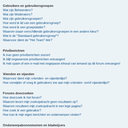
Gebruikers en gebruikersgroepen
Wat zijn Beheerders?
Wat zijn Moderators?
Wat zijn gebruikersgroepen?
Hoe word ik lid van een gebruikersgroep?
Hoe word ik een groepsleider?
Waarom staan verschillende gebruikersgroepen in een andere kleur?
Wat is de "Standaard gebruikersgroep"?
Waarvoor dient de "Het Team"-link?
Privéberichten
Ik kan geen privéberichten sturen!
Ik blijf ongewenste privéberichten ontvangen!
Ik heb spam of een e-mail met ongepaste inhoud van iemand op dit forum ontvangen!
Vrienden en vijanden
Waarvoor dient mijn vrienden- en vijandenlijst?
Hoe verwijder of voeg ik gebruikers toe aan mijn vrienden- en/of vijandenlijst?
Forums doorzoeken
Hoe doorzoek ik het forum?
Waarom levert mijn zoekopdracht geen resultaten op?
Waarom resulteert mijn zoekopdracht in een lege pagina?
Hoe zoek ik een gebruiker?
Hoe kan ik mijn eigen berichten en onderwerpen vinden?
Onderwerpabonnementen en bladwijzers