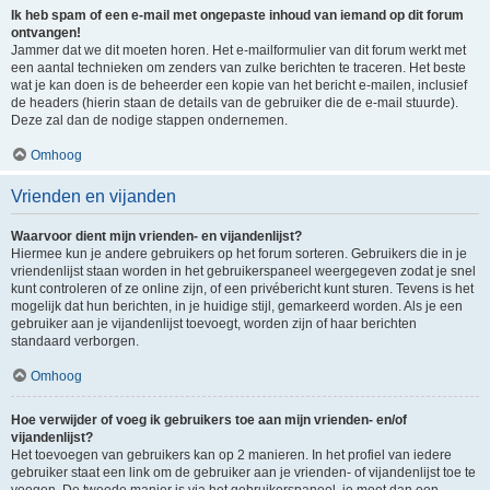
Ik heb spam of een e-mail met ongepaste inhoud van iemand op dit forum
ontvangen!
Jammer dat we dit moeten horen. Het e-mailformulier van dit forum werkt met
een aantal technieken om zenders van zulke berichten te traceren. Het beste
wat je kan doen is de beheerder een kopie van het bericht e-mailen, inclusief
de headers (hierin staan de details van de gebruiker die de e-mail stuurde).
Deze zal dan de nodige stappen ondernemen.
Omhoog
Vrienden en vijanden
Waarvoor dient mijn vrienden- en vijandenlijst?
Hiermee kun je andere gebruikers op het forum sorteren. Gebruikers die in je
vriendenlijst staan worden in het gebruikerspaneel weergegeven zodat je snel
kunt controleren of ze online zijn, of een privébericht kunt sturen. Tevens is het
mogelijk dat hun berichten, in je huidige stijl, gemarkeerd worden. Als je een
gebruiker aan je vijandenlijst toevoegt, worden zijn of haar berichten
standaard verborgen.
Omhoog
Hoe verwijder of voeg ik gebruikers toe aan mijn vrienden- en/of
vijandenlijst?
Het toevoegen van gebruikers kan op 2 manieren. In het profiel van iedere
gebruiker staat een link om de gebruiker aan je vrienden- of vijandenlijst toe te