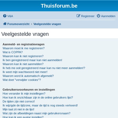
Thuisforum.be
V&A
Registreer
Aanmelden
Forumoverzicht
Veelgestelde vragen
Veelgestelde vragen
Aanmeld- en registratievragen
Waarom moet ik me registreren?
Wat is COPPA?
Waarom kan ik niet registreren?
Ik ben geregistreerd maar kan niet aanmelden!
Waarom kan ik niet aanmelden?
Ik heb me ooit geregistreerd maar kan nu niet meer aanmelden!?
Ik weet mijn wachtwoord niet meer!
Waarom word ik automatisch afgemeld?
Wat doet "verwijder cookies"?
Gebruikersvoorkeuren en instellingen
Hoe verander ik mijn instellingen?
Hoe kan ik onzichtbaar zijn in de online gebruikers lijst?
De tijden zijn niet correct!
Ik wijzigde de tijdzone, maar de tijd is nog steeds verkeerd!
Mijn taal zit niet in de lijst!
Wat zijn de afbeeldingen naast mijn gebruikersnaam?
Hoe kan ik een avatar instellen?