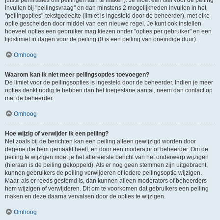
juiste permissies om peilingen aan te maken). Je moet een titel voor de peiling
invullen bij "peilingsvraag" en dan minstens 2 mogelijkheden invullen in het
"peilingopties"-tekstgedeelte (limiet is ingesteld door de beheerder), met elke
optie gescheiden door middel van een nieuwe regel. Je kunt ook instellen
hoeveel opties een gebruiker mag kiezen onder "opties per gebruiker" en een
tijdslimiet in dagen voor de peiling (0 is een peiling van oneindige duur).
Omhoog
Waarom kan ik niet meer peilingsopties toevoegen?
De limiet voor de peilingsopties is ingesteld door de beheerder. Indien je meer
opties denkt nodig te hebben dan het toegestane aantal, neem dan contact op
met de beheerder.
Omhoog
Hoe wijzig of verwijder ik een peiling?
Net zoals bij de berichten kan een peiling alleen gewijzigd worden door
degene die hem gemaakt heeft, en door een moderator of beheerder. Om de
peiling te wijzigen moet je het allereerste bericht van het onderwerp wijzigen
(hieraan is de peiling gekoppeld). Als er nog geen stemmen zijn uitgebracht,
kunnen gebruikers de peiling verwijderen of iedere peilingsoptie wijzigen.
Maar, als er reeds gestemd is, dan kunnen alleen moderators of beheerders
hem wijzigen of verwijderen. Dit om te voorkomen dat gebruikers een peiling
maken en deze daarna vervalsen door de opties te wijzigen.
Omhoog