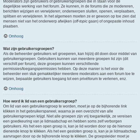
Moderators zijn gebruikers of gebruikersgroepen die in staan voor de
dagelijkse werking van het forum. Ze kunnen, in de forums die ze modereren,
berichten wijzigen en verwijderen; onderwerpen sluiten, openen, verplaatsen,
splitsen en verwijderen. In het algemeen moeten ze er gewoon op toe zien dat
mensen niet van het onderwerp afwijken (
off-topic
gaan) of ongepaste inhoud
plaatsen.
Omhoog
Wat zijn gebruikersgroepen?
Als de beheerder gebruikers wil groeperen, kan hij/zij dit doen door middel van
gebruikersgroepen. Gebruikers kunnen van meerdere groepen lid zijn (dit
verschilt per forum), deze groepen kunnen verschillende
permissies/toegangspermissies hebben. Op deze manier is het voor de
beheerder een stuk gemakkelijker meerdere moderators aan een forum toe te
wijzen, bepaalde gebruikers toegang tot een privéforum te verlenen, enz.
Omhoog
Hoe word ik lid van een gebruikersgroep?
Om lid van een gebruikersgroep te worden, moet je op de bijhorende link
klikken in het gebruikerspaneel, waarna je een overzicht van alle
gebruikersgroepen krijgt. Niet alle groepen zijn vrij toegankelijk, ze vereisen
een goedkeuring van je lidmaatschap en hebben soms zelf verborgen
gebruikers. Als het een open groep is, kan je lid worden door op de hiervoor
dienende knop te klikken. Als het een gesloten groep is, kan je je lidmaatschap
aanvragen door op de bijhorende knop te klikken. De groepsleider moet je