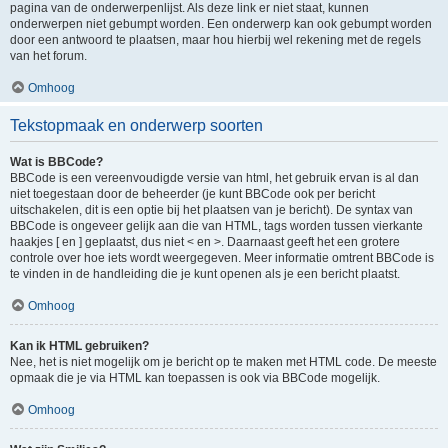
pagina van de onderwerpenlijst. Als deze link er niet staat, kunnen
onderwerpen niet gebumpt worden. Een onderwerp kan ook gebumpt worden
door een antwoord te plaatsen, maar hou hierbij wel rekening met de regels
van het forum.
Omhoog
Tekstopmaak en onderwerp soorten
Wat is BBCode?
BBCode is een vereenvoudigde versie van html, het gebruik ervan is al dan
niet toegestaan door de beheerder (je kunt BBCode ook per bericht
uitschakelen, dit is een optie bij het plaatsen van je bericht). De syntax van
BBCode is ongeveer gelijk aan die van HTML, tags worden tussen vierkante
haakjes [ en ] geplaatst, dus niet < en >. Daarnaast geeft het een grotere
controle over hoe iets wordt weergegeven. Meer informatie omtrent BBCode is
te vinden in de handleiding die je kunt openen als je een bericht plaatst.
Omhoog
Kan ik HTML gebruiken?
Nee, het is niet mogelijk om je bericht op te maken met HTML code. De meeste
opmaak die je via HTML kan toepassen is ook via BBCode mogelijk.
Omhoog