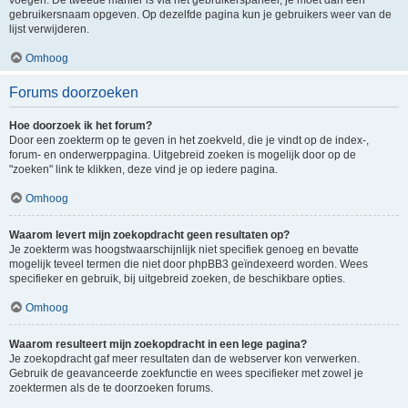
voegen. De tweede manier is via het gebruikerspaneel, je moet dan een
gebruikersnaam opgeven. Op dezelfde pagina kun je gebruikers weer van de
lijst verwijderen.
Omhoog
Forums doorzoeken
Hoe doorzoek ik het forum?
Door een zoekterm op te geven in het zoekveld, die je vindt op de index-,
forum- en onderwerppagina. Uitgebreid zoeken is mogelijk door op de
"zoeken" link te klikken, deze vind je op iedere pagina.
Omhoog
Waarom levert mijn zoekopdracht geen resultaten op?
Je zoekterm was hoogstwaarschijnlijk niet specifiek genoeg en bevatte
mogelijk teveel termen die niet door phpBB3 geïndexeerd worden. Wees
specifieker en gebruik, bij uitgebreid zoeken, de beschikbare opties.
Omhoog
Waarom resulteert mijn zoekopdracht in een lege pagina?
Je zoekopdracht gaf meer resultaten dan de webserver kon verwerken.
Gebruik de geavanceerde zoekfunctie en wees specifieker met zowel je
zoektermen als de te doorzoeken forums.