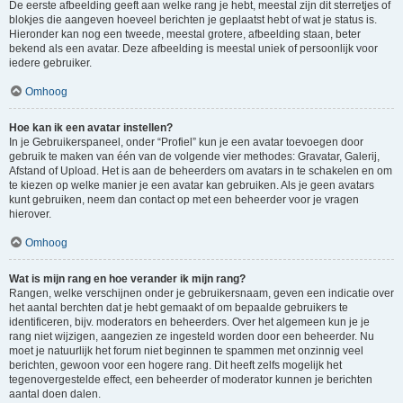
De eerste afbeelding geeft aan welke rang je hebt, meestal zijn dit sterretjes of
blokjes die aangeven hoeveel berichten je geplaatst hebt of wat je status is.
Hieronder kan nog een tweede, meestal grotere, afbeelding staan, beter
bekend als een avatar. Deze afbeelding is meestal uniek of persoonlijk voor
iedere gebruiker.
Omhoog
Hoe kan ik een avatar instellen?
In je Gebruikerspaneel, onder “Profiel” kun je een avatar toevoegen door
gebruik te maken van één van de volgende vier methodes: Gravatar, Galerij,
Afstand of Upload. Het is aan de beheerders om avatars in te schakelen en om
te kiezen op welke manier je een avatar kan gebruiken. Als je geen avatars
kunt gebruiken, neem dan contact op met een beheerder voor je vragen
hierover.
Omhoog
Wat is mijn rang en hoe verander ik mijn rang?
Rangen, welke verschijnen onder je gebruikersnaam, geven een indicatie over
het aantal berchten dat je hebt gemaakt of om bepaalde gebruikers te
identificeren, bijv. moderators en beheerders. Over het algemeen kun je je
rang niet wijzigen, aangezien ze ingesteld worden door een beheerder. Nu
moet je natuurlijk het forum niet beginnen te spammen met onzinnig veel
berichten, gewoon voor een hogere rang. Dit heeft zelfs mogelijk het
tegenovergestelde effect, een beheerder of moderator kunnen je berichten
aantal doen dalen.