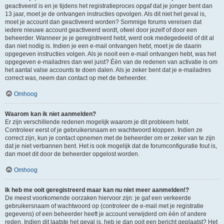
geactiveerd is en je tijdens het registratieproces opgaf dat je jonger bent dan
13 jaar, moet je de ontvangen instructies opvolgen. Als dit niet het geval is,
moet je account dan geactiveerd worden? Sommige forums vereisen dat
iedere nieuwe account geactiveerd wordt, ofwel door jezelf of door een
beheerder. Wanneer je je geregistreerd hebt, werd ook medegedeeld of dit al
dan niet nodig is. Indien je een e-mail ontvangen hebt, moet je de daarin
opgegeven instructies volgen. Als je nooit een e-mail ontvangen hebt, was het
opgegeven e-mailadres dan wel juist? Één van de redenen van activatie is om
het aantal valse accounts te doen dalen. Als je zeker bent dat je e-mailadres
correct was, neem dan contact op met de beheerder.
Omhoog
Waarom kan ik niet aanmelden?
Er zijn verschillende redenen mogelijk waarom je dit probleem hebt.
Controleer eerst of je gebruikersnaam en wachtwoord kloppen. Indien ze
correct zijn, kun je contact opnemen met de beheerder om er zeker van te zijn
dat je niet verbannen bent. Het is ook mogelijk dat de forumconfiguratie fout is,
dan moet dit door de beheerder opgelost worden.
Omhoog
Ik heb me ooit geregistreerd maar kan nu niet meer aanmelden!?
De meest voorkomende oorzaken hiervoor zijn: je gaf een verkeerde
gebruikersnaam of wachtwoord op (controleer de e-mail met je registratie
gegevens) of een beheerder heeft je account verwijderd om één of andere
reden. Indien dit laatste het geval is, heb je dan ooit een bericht geplaatst? Het