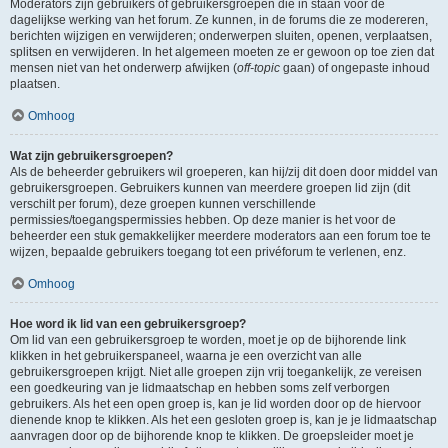
Moderators zijn gebruikers of gebruikersgroepen die in staan voor de
dagelijkse werking van het forum. Ze kunnen, in de forums die ze modereren,
berichten wijzigen en verwijderen; onderwerpen sluiten, openen, verplaatsen,
splitsen en verwijderen. In het algemeen moeten ze er gewoon op toe zien dat
mensen niet van het onderwerp afwijken (
off-topic
gaan) of ongepaste inhoud
plaatsen.
Omhoog
Wat zijn gebruikersgroepen?
Als de beheerder gebruikers wil groeperen, kan hij/zij dit doen door middel van
gebruikersgroepen. Gebruikers kunnen van meerdere groepen lid zijn (dit
verschilt per forum), deze groepen kunnen verschillende
permissies/toegangspermissies hebben. Op deze manier is het voor de
beheerder een stuk gemakkelijker meerdere moderators aan een forum toe te
wijzen, bepaalde gebruikers toegang tot een privéforum te verlenen, enz.
Omhoog
Hoe word ik lid van een gebruikersgroep?
Om lid van een gebruikersgroep te worden, moet je op de bijhorende link
klikken in het gebruikerspaneel, waarna je een overzicht van alle
gebruikersgroepen krijgt. Niet alle groepen zijn vrij toegankelijk, ze vereisen
een goedkeuring van je lidmaatschap en hebben soms zelf verborgen
gebruikers. Als het een open groep is, kan je lid worden door op de hiervoor
dienende knop te klikken. Als het een gesloten groep is, kan je je lidmaatschap
aanvragen door op de bijhorende knop te klikken. De groepsleider moet je