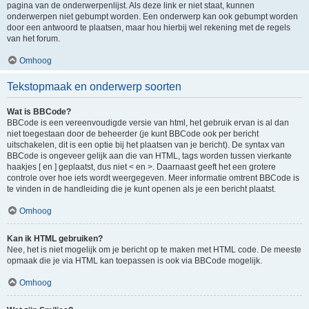
pagina van de onderwerpenlijst. Als deze link er niet staat, kunnen
onderwerpen niet gebumpt worden. Een onderwerp kan ook gebumpt worden
door een antwoord te plaatsen, maar hou hierbij wel rekening met de regels
van het forum.
Omhoog
Tekstopmaak en onderwerp soorten
Wat is BBCode?
BBCode is een vereenvoudigde versie van html, het gebruik ervan is al dan
niet toegestaan door de beheerder (je kunt BBCode ook per bericht
uitschakelen, dit is een optie bij het plaatsen van je bericht). De syntax van
BBCode is ongeveer gelijk aan die van HTML, tags worden tussen vierkante
haakjes [ en ] geplaatst, dus niet < en >. Daarnaast geeft het een grotere
controle over hoe iets wordt weergegeven. Meer informatie omtrent BBCode is
te vinden in de handleiding die je kunt openen als je een bericht plaatst.
Omhoog
Kan ik HTML gebruiken?
Nee, het is niet mogelijk om je bericht op te maken met HTML code. De meeste
opmaak die je via HTML kan toepassen is ook via BBCode mogelijk.
Omhoog