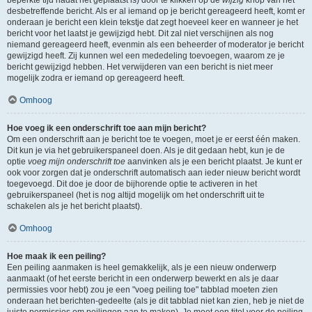
beperkte tijd nadat het geplaatst is) door te klikken op de
wijzig
knop van het
desbetreffende bericht. Als er al iemand op je bericht gereageerd heeft, komt er
onderaan je bericht een klein tekstje dat zegt hoeveel keer en wanneer je het
bericht voor het laatst je gewijzigd hebt. Dit zal niet verschijnen als nog
niemand gereageerd heeft, evenmin als een beheerder of moderator je bericht
gewijzigd heeft. Zij kunnen wel een mededeling toevoegen, waarom ze je
bericht gewijzigd hebben. Het verwijderen van een bericht is niet meer
mogelijk zodra er iemand op gereageerd heeft.
Omhoog
Hoe voeg ik een onderschrift toe aan mijn bericht?
Om een onderschrift aan je bericht toe te voegen, moet je er eerst één maken.
Dit kun je via het gebruikerspaneel doen. Als je dit gedaan hebt, kun je de
optie
voeg mijn onderschrift toe
aanvinken als je een bericht plaatst. Je kunt er
ook voor zorgen dat je onderschrift automatisch aan ieder nieuw bericht wordt
toegevoegd. Dit doe je door de bijhorende optie te activeren in het
gebruikerspaneel (het is nog altijd mogelijk om het onderschrift uit te
schakelen als je het bericht plaatst).
Omhoog
Hoe maak ik een peiling?
Een peiling aanmaken is heel gemakkelijk, als je een nieuw onderwerp
aanmaakt (of het eerste bericht in een onderwerp bewerkt en als je daar
permissies voor hebt) zou je een "voeg peiling toe" tabblad moeten zien
onderaan het berichten-gedeelte (als je dit tabblad niet kan zien, heb je niet de