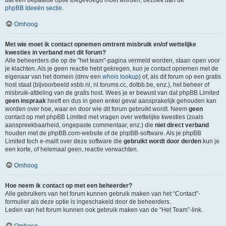
dat een bepaalde optie toegevoegd moet worden, bezoek dan de
phpBB Ideeën sectie
.
Omhoog
Met wie moet ik contact opnemen omtrent misbruik en/of wettelijke
kwesties in verband met dit forum?
Alle beheerders die op de "het team"-pagina vermeld worden, staan open voor
je klachten. Als je geen reactie hebt gekregen, kun je contact opnemen met de
eigenaar van het domein (dmv een
whois lookup
) of, als dit forum op een gratis
host staat (bijvoorbeeld xsbb.nl, nl.forums.cc, dotbb.be, enz.), het beheer of
misbruik-afdeling van de gratis host. Wees je er bewust van dat phpBB Limited
geen inspraak
heeft en dus in geen enkel geval aansprakelijk gehouden kan
worden over hoe, waar en door wie dit forum gebruikt wordt. Neem
geen
contact op met phpBB Limited met vragen over wettelijke kwesties (zoals
aanspreekbaarheid, ongepaste commentaar, enz.) die
niet direct verband
houden met de phpBB.com-website of de phpBB-software. Als je phpBB
Limited toch e-mailt over deze software die
gebruikt wordt door derden
kun je
een korte, of helemaal geen, reactie verwachten.
Omhoog
Hoe neem ik contact op met een beheerder?
Alle gebruikers van het forum kunnen gebruik maken van het “Contact”-
formulier als deze optie is ingeschakeld door de beheerders.
Leden van het forum kunnen ook gebruik maken van de “Het Team”-link.