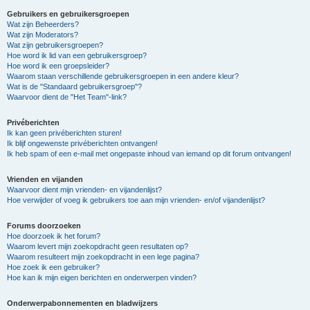
Gebruikers en gebruikersgroepen
Wat zijn Beheerders?
Wat zijn Moderators?
Wat zijn gebruikersgroepen?
Hoe word ik lid van een gebruikersgroep?
Hoe word ik een groepsleider?
Waarom staan verschillende gebruikersgroepen in een andere kleur?
Wat is de "Standaard gebruikersgroep"?
Waarvoor dient de "Het Team"-link?
Privéberichten
Ik kan geen privéberichten sturen!
Ik blijf ongewenste privéberichten ontvangen!
Ik heb spam of een e-mail met ongepaste inhoud van iemand op dit forum ontvangen!
Vrienden en vijanden
Waarvoor dient mijn vrienden- en vijandenlijst?
Hoe verwijder of voeg ik gebruikers toe aan mijn vrienden- en/of vijandenlijst?
Forums doorzoeken
Hoe doorzoek ik het forum?
Waarom levert mijn zoekopdracht geen resultaten op?
Waarom resulteert mijn zoekopdracht in een lege pagina?
Hoe zoek ik een gebruiker?
Hoe kan ik mijn eigen berichten en onderwerpen vinden?
Onderwerpabonnementen en bladwijzers