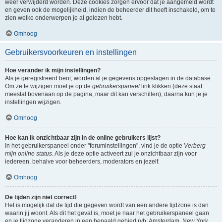
weer verwijderd worden. Deze cookies zorgen ervoor dat je aangemeld wordt
en geven ook de mogelijkheid, indien de beheerder dit heeft inschakeld, om te
zien welke onderwerpen je al gelezen hebt.
Omhoog
Gebruikersvoorkeuren en instellingen
Hoe verander ik mijn instellingen?
Als je geregistreerd bent, worden al je gegevens opgeslagen in de database.
Om ze te wijzigen moet je op de
gebruikerspaneel
link klikken (deze staat
meestal bovenaan op de pagina, maar dit kan verschillen), daarna kun je je
instellingen wijzigen.
Omhoog
Hoe kan ik onzichtbaar zijn in de online gebruikers lijst?
In het gebruikerspaneel onder "foruminstellingen", vind je de optie
Verberg
mijn online status
. Als je deze optie activeert zul je onzichtbaar zijn voor
iedereen, behalve voor beheerders, moderators en jezelf.
Omhoog
De tijden zijn niet correct!
Het is mogelijk dat de tijd die gegeven wordt van een andere tijdzone is dan
waarin jij woont. Als dit het geval is, moet je naar het gebruikerspaneel gaan
en je tijdzone veranderen in een bepaald gebied (vb: Amsterdam, New York,