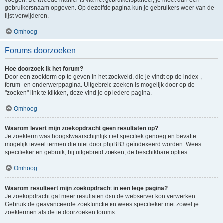
voegen. De tweede manier is via het gebruikerspaneel, je moet dan een
gebruikersnaam opgeven. Op dezelfde pagina kun je gebruikers weer van de
lijst verwijderen.
Omhoog
Forums doorzoeken
Hoe doorzoek ik het forum?
Door een zoekterm op te geven in het zoekveld, die je vindt op de index-,
forum- en onderwerppagina. Uitgebreid zoeken is mogelijk door op de
"zoeken" link te klikken, deze vind je op iedere pagina.
Omhoog
Waarom levert mijn zoekopdracht geen resultaten op?
Je zoekterm was hoogstwaarschijnlijk niet specifiek genoeg en bevatte
mogelijk teveel termen die niet door phpBB3 geïndexeerd worden. Wees
specifieker en gebruik, bij uitgebreid zoeken, de beschikbare opties.
Omhoog
Waarom resulteert mijn zoekopdracht in een lege pagina?
Je zoekopdracht gaf meer resultaten dan de webserver kon verwerken.
Gebruik de geavanceerde zoekfunctie en wees specifieker met zowel je
zoektermen als de te doorzoeken forums.