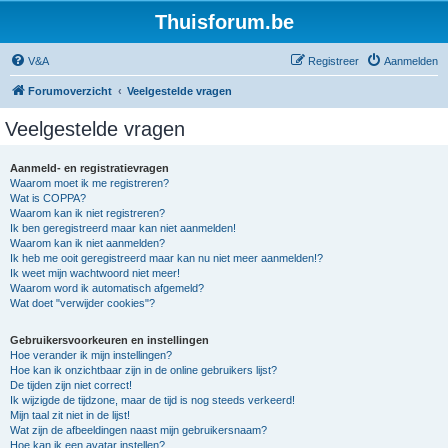
Thuisforum.be
V&A
Registreer
Aanmelden
Forumoverzicht
Veelgestelde vragen
Veelgestelde vragen
Aanmeld- en registratievragen
Waarom moet ik me registreren?
Wat is COPPA?
Waarom kan ik niet registreren?
Ik ben geregistreerd maar kan niet aanmelden!
Waarom kan ik niet aanmelden?
Ik heb me ooit geregistreerd maar kan nu niet meer aanmelden!?
Ik weet mijn wachtwoord niet meer!
Waarom word ik automatisch afgemeld?
Wat doet "verwijder cookies"?
Gebruikersvoorkeuren en instellingen
Hoe verander ik mijn instellingen?
Hoe kan ik onzichtbaar zijn in de online gebruikers lijst?
De tijden zijn niet correct!
Ik wijzigde de tijdzone, maar de tijd is nog steeds verkeerd!
Mijn taal zit niet in de lijst!
Wat zijn de afbeeldingen naast mijn gebruikersnaam?
Hoe kan ik een avatar instellen?