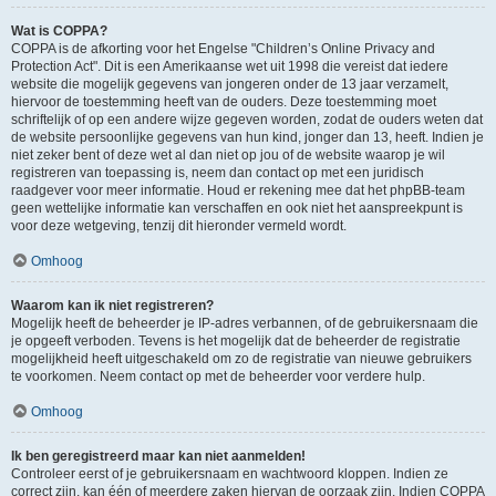
Wat is COPPA?
COPPA is de afkorting voor het Engelse "Children’s Online Privacy and
Protection Act". Dit is een Amerikaanse wet uit 1998 die vereist dat iedere
website die mogelijk gegevens van jongeren onder de 13 jaar verzamelt,
hiervoor de toestemming heeft van de ouders. Deze toestemming moet
schriftelijk of op een andere wijze gegeven worden, zodat de ouders weten dat
de website persoonlijke gegevens van hun kind, jonger dan 13, heeft. Indien je
niet zeker bent of deze wet al dan niet op jou of de website waarop je wil
registreren van toepassing is, neem dan contact op met een juridisch
raadgever voor meer informatie. Houd er rekening mee dat het phpBB-team
geen wettelijke informatie kan verschaffen en ook niet het aanspreekpunt is
voor deze wetgeving, tenzij dit hieronder vermeld wordt.
Omhoog
Waarom kan ik niet registreren?
Mogelijk heeft de beheerder je IP-adres verbannen, of de gebruikersnaam die
je opgeeft verboden. Tevens is het mogelijk dat de beheerder de registratie
mogelijkheid heeft uitgeschakeld om zo de registratie van nieuwe gebruikers
te voorkomen. Neem contact op met de beheerder voor verdere hulp.
Omhoog
Ik ben geregistreerd maar kan niet aanmelden!
Controleer eerst of je gebruikersnaam en wachtwoord kloppen. Indien ze
correct zijn, kan één of meerdere zaken hiervan de oorzaak zijn. Indien COPPA