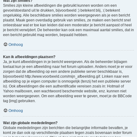
Wat zijn Smilies?
Smilies zijn kleine afbeeldingen die gebruikt kunnen worden om een
gevoelstoestand uit te drukken, bijvoorbeeld :) betekent blij, :( betekent
ongelukkig. Alle beschikbare smilies worden weergegeven als je een bericht
plaatst. Maak geen overdadig gebruik van smilies, ze maken een bericht snel
onleesbaar wat er toe kan leiden dat een moderator je bericht aanpast of heel
je bericht verwijdert. De beheerder kan ook een maximaal aantal smilies, dat in
een bericht gebruikt mag worden, bepaald hebben.
Omhoog
Kan ik afbeeldingen plaatsen?
Ja, je kunt afbeeldingen in je bericht weergeven. Als de beheerder bijlagen
toelaat kun je een afbeelding naar het forum uploaden. Anders moet je er voor
zorgen dat de afbeelding op een andere publieke server beschikbaar is,
bijvoorbeeld http://www.voorbeeld.com/mijn_afbeelding.gif. Linken naar een
afbeelding op je eigen computer is onmogelijk (tenzij het een publieke server
is). Ook afbeeldingen die een authentificatie vereisen zoals in: Hotmail of
Yahoo mailboxen, een wachtwoord beschermde website, enz. kunnen niet
worden weergegeven. Om een afbeelding weer te geven, moet je de BBCode
tag [img] gebruiken.
Omhoog
Wat zijn globale mededelingen?
Globale mededelingen zijn berichten die belangrijke informatie bevatten, je
komt ze dan ook op verschillende plaatsen tegen zoals bovenaan ieder forum