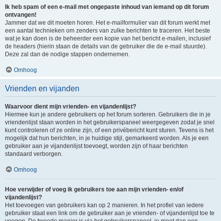
Ik heb spam of een e-mail met ongepaste inhoud van iemand op dit forum
ontvangen!
Jammer dat we dit moeten horen. Het e-mailformulier van dit forum werkt met
een aantal technieken om zenders van zulke berichten te traceren. Het beste
wat je kan doen is de beheerder een kopie van het bericht e-mailen, inclusief
de headers (hierin staan de details van de gebruiker die de e-mail stuurde).
Deze zal dan de nodige stappen ondernemen.
Omhoog
Vrienden en vijanden
Waarvoor dient mijn vrienden- en vijandenlijst?
Hiermee kun je andere gebruikers op het forum sorteren. Gebruikers die in je
vriendenlijst staan worden in het gebruikerspaneel weergegeven zodat je snel
kunt controleren of ze online zijn, of een privébericht kunt sturen. Tevens is het
mogelijk dat hun berichten, in je huidige stijl, gemarkeerd worden. Als je een
gebruiker aan je vijandenlijst toevoegt, worden zijn of haar berichten
standaard verborgen.
Omhoog
Hoe verwijder of voeg ik gebruikers toe aan mijn vrienden- en/of
vijandenlijst?
Het toevoegen van gebruikers kan op 2 manieren. In het profiel van iedere
gebruiker staat een link om de gebruiker aan je vrienden- of vijandenlijst toe te