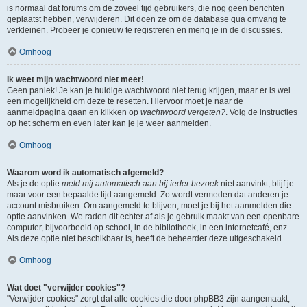
is normaal dat forums om de zoveel tijd gebruikers, die nog geen berichten
geplaatst hebben, verwijderen. Dit doen ze om de database qua omvang te
verkleinen. Probeer je opnieuw te registreren en meng je in de discussies.
Omhoog
Ik weet mijn wachtwoord niet meer!
Geen paniek! Je kan je huidige wachtwoord niet terug krijgen, maar er is wel
een mogelijkheid om deze te resetten. Hiervoor moet je naar de
aanmeldpagina gaan en klikken op
wachtwoord vergeten?
. Volg de instructies
op het scherm en even later kan je je weer aanmelden.
Omhoog
Waarom word ik automatisch afgemeld?
Als je de optie
meld mij automatisch aan bij ieder bezoek
niet aanvinkt, blijf je
maar voor een bepaalde tijd aangemeld. Zo wordt vermeden dat anderen je
account misbruiken. Om aangemeld te blijven, moet je bij het aanmelden die
optie aanvinken. We raden dit echter af als je gebruik maakt van een openbare
computer, bijvoorbeeld op school, in de bibliotheek, in een internetcafé, enz.
Als deze optie niet beschikbaar is, heeft de beheerder deze uitgeschakeld.
Omhoog
Wat doet "verwijder cookies"?
"Verwijder cookies" zorgt dat alle cookies die door phpBB3 zijn aangemaakt,