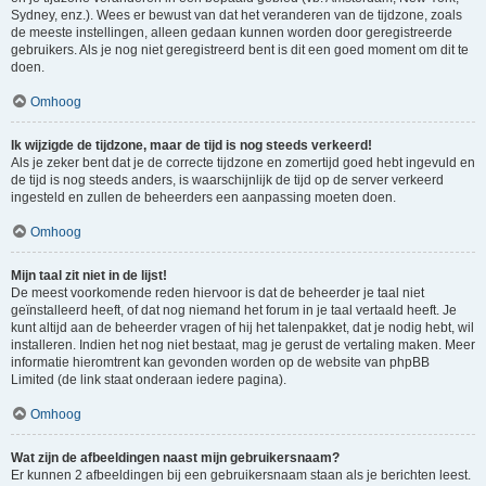
Sydney, enz.). Wees er bewust van dat het veranderen van de tijdzone, zoals
de meeste instellingen, alleen gedaan kunnen worden door geregistreerde
gebruikers. Als je nog niet geregistreerd bent is dit een goed moment om dit te
doen.
Omhoog
Ik wijzigde de tijdzone, maar de tijd is nog steeds verkeerd!
Als je zeker bent dat je de correcte tijdzone en zomertijd goed hebt ingevuld en
de tijd is nog steeds anders, is waarschijnlijk de tijd op de server verkeerd
ingesteld en zullen de beheerders een aanpassing moeten doen.
Omhoog
Mijn taal zit niet in de lijst!
De meest voorkomende reden hiervoor is dat de beheerder je taal niet
geïnstalleerd heeft, of dat nog niemand het forum in je taal vertaald heeft. Je
kunt altijd aan de beheerder vragen of hij het talenpakket, dat je nodig hebt, wil
installeren. Indien het nog niet bestaat, mag je gerust de vertaling maken. Meer
informatie hieromtrent kan gevonden worden op de website van phpBB
Limited (de link staat onderaan iedere pagina).
Omhoog
Wat zijn de afbeeldingen naast mijn gebruikersnaam?
Er kunnen 2 afbeeldingen bij een gebruikersnaam staan als je berichten leest.