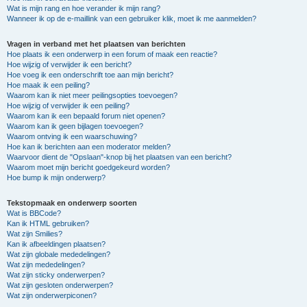
Wat is mijn rang en hoe verander ik mijn rang?
Wanneer ik op de e-maillink van een gebruiker klik, moet ik me aanmelden?
Vragen in verband met het plaatsen van berichten
Hoe plaats ik een onderwerp in een forum of maak een reactie?
Hoe wijzig of verwijder ik een bericht?
Hoe voeg ik een onderschrift toe aan mijn bericht?
Hoe maak ik een peiling?
Waarom kan ik niet meer peilingsopties toevoegen?
Hoe wijzig of verwijder ik een peiling?
Waarom kan ik een bepaald forum niet openen?
Waarom kan ik geen bijlagen toevoegen?
Waarom ontving ik een waarschuwing?
Hoe kan ik berichten aan een moderator melden?
Waarvoor dient de "Opslaan"-knop bij het plaatsen van een bericht?
Waarom moet mijn bericht goedgekeurd worden?
Hoe bump ik mijn onderwerp?
Tekstopmaak en onderwerp soorten
Wat is BBCode?
Kan ik HTML gebruiken?
Wat zijn Smilies?
Kan ik afbeeldingen plaatsen?
Wat zijn globale mededelingen?
Wat zijn mededelingen?
Wat zijn sticky onderwerpen?
Wat zijn gesloten onderwerpen?
Wat zijn onderwerpiconen?