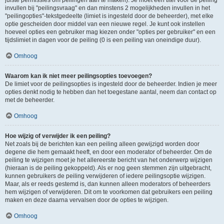
juiste permissies om peilingen aan te maken). Je moet een titel voor de peiling
invullen bij "peilingsvraag" en dan minstens 2 mogelijkheden invullen in het
"peilingopties"-tekstgedeelte (limiet is ingesteld door de beheerder), met elke
optie gescheiden door middel van een nieuwe regel. Je kunt ook instellen
hoeveel opties een gebruiker mag kiezen onder "opties per gebruiker" en een
tijdslimiet in dagen voor de peiling (0 is een peiling van oneindige duur).
Omhoog
Waarom kan ik niet meer peilingsopties toevoegen?
De limiet voor de peilingsopties is ingesteld door de beheerder. Indien je meer
opties denkt nodig te hebben dan het toegestane aantal, neem dan contact op
met de beheerder.
Omhoog
Hoe wijzig of verwijder ik een peiling?
Net zoals bij de berichten kan een peiling alleen gewijzigd worden door
degene die hem gemaakt heeft, en door een moderator of beheerder. Om de
peiling te wijzigen moet je het allereerste bericht van het onderwerp wijzigen
(hieraan is de peiling gekoppeld). Als er nog geen stemmen zijn uitgebracht,
kunnen gebruikers de peiling verwijderen of iedere peilingsoptie wijzigen.
Maar, als er reeds gestemd is, dan kunnen alleen moderators of beheerders
hem wijzigen of verwijderen. Dit om te voorkomen dat gebruikers een peiling
maken en deze daarna vervalsen door de opties te wijzigen.
Omhoog