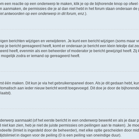
om een reactie op een onderwerp te maken, klik je op de bijhorende knop op ofwe
an aanmaken, de permissies die je al dan niet hebt in het forum staan onderaan de
et antwoorden op een onderwerp in dit forum, enz.
).
eigen berichten wijzigen en verwijderen. Je kunt een bericht wijzigen (soms maar voo
p je bericht gereageerd heeft, komt er onderaan je bericht een klein tekstje dat ze
ageerd heeft, evenmin als een beheerder of moderator je bericht gewijzigd heeft. 
r mogelijk zodra er iemand op gereageerd heeft.
rst één maken. Dit kun je via het gebruikerspaneel doen. Als je dit gedaan hebt, ku
automatisch aan ieder nieuw bericht wordt toegevoegd. Dit doe je door de bijhorende 
laatst).
erwerp aanmaakt (of het eerste bericht in een onderwerp bewerkt en als je daar pe
niet kan zien, heb je niet de juiste permissies om peilingen aan te maken). Je moet 
edeelte (limiet is ingesteld door de beheerder), met elke optie gescheiden door mi
jdslimiet in dagen voor de peiling (0 is een peiling van oneindige duur).