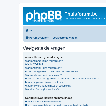
Thuisforum.be
Het forum voor fans en door fans, s
V&A
Forumoverzicht
Veelgestelde vragen
Veelgestelde vragen
Aanmeld- en registratievragen
Waarom moet ik me registreren?
Wat is COPPA?
Waarom kan ik niet registreren?
Ik ben geregistreerd maar kan niet aanmelden!
Waarom kan ik niet aanmelden?
Ik heb me ooit geregistreerd maar kan nu niet meer aanmelden!?
Ik weet mijn wachtwoord niet meer!
Waarom word ik automatisch afgemeld?
Wat doet "verwijder cookies"?
Gebruikersvoorkeuren en instellingen
Hoe verander ik mijn instellingen?
Hoe kan ik onzichtbaar zijn in de online gebruikers lijst?