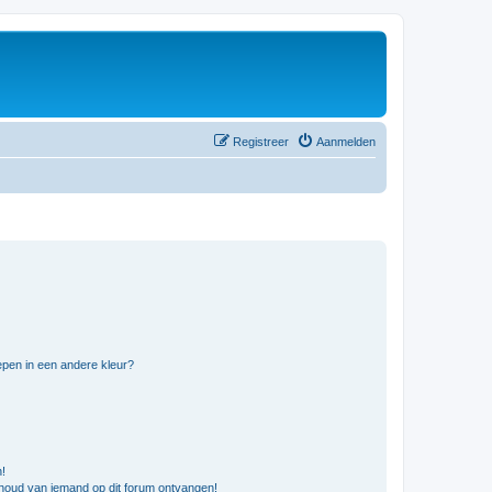
Registreer
Aanmelden
pen in een andere kleur?
n!
nhoud van iemand op dit forum ontvangen!