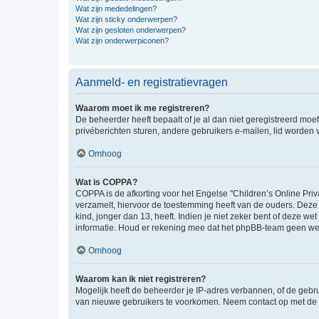
Wat zijn mededelingen?
Wat zijn sticky onderwerpen?
Wat zijn gesloten onderwerpen?
Wat zijn onderwerpiconen?
Aanmeld- en registratievragen
Waarom moet ik me registreren?
De beheerder heeft bepaalt of je al dan niet geregistreerd moet
privéberichten sturen, andere gebruikers e-mailen, lid worden
Omhoog
Wat is COPPA?
COPPA is de afkorting voor het Engelse "Children’s Online Priv
verzamelt, hiervoor de toestemming heeft van de ouders. Deze
kind, jonger dan 13, heeft. Indien je niet zeker bent of deze w
informatie. Houd er rekening mee dat het phpBB-team geen wette
Omhoog
Waarom kan ik niet registreren?
Mogelijk heeft de beheerder je IP-adres verbannen, of de gebru
van nieuwe gebruikers te voorkomen. Neem contact op met de 