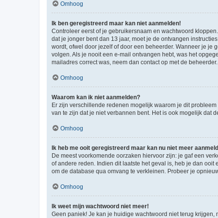
Omhoog
Ik ben geregistreerd maar kan niet aanmelden!
Controleer eerst of je gebruikersnaam en wachtwoord kloppen. I
dat je jonger bent dan 13 jaar, moet je de ontvangen instructi
wordt, ofwel door jezelf of door een beheerder. Wanneer je je 
volgen. Als je nooit een e-mail ontvangen hebt, was het opgege
mailadres correct was, neem dan contact op met de beheerder.
Omhoog
Waarom kan ik niet aanmelden?
Er zijn verschillende redenen mogelijk waarom je dit probleem
van te zijn dat je niet verbannen bent. Het is ook mogelijk dat
Omhoog
Ik heb me ooit geregistreerd maar kan nu niet meer aanmel
De meest voorkomende oorzaken hiervoor zijn: je gaf een verk
of andere reden. Indien dit laatste het geval is, heb je dan oo
om de database qua omvang te verkleinen. Probeer je opnieuw t
Omhoog
Ik weet mijn wachtwoord niet meer!
Geen paniek! Je kan je huidige wachtwoord niet terug krijgen,