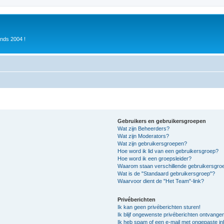
inds 2004 !
Gebruikers en gebruikersgroepen
Wat zijn Beheerders?
Wat zijn Moderators?
Wat zijn gebruikersgroepen?
Hoe word ik lid van een gebruikersgroep?
Hoe word ik een groepsleider?
Waarom staan verschillende gebruikersgroe
Wat is de "Standaard gebruikersgroep"?
Waarvoor dient de "Het Team"-link?
Privéberichten
Ik kan geen privéberichten sturen!
Ik blijf ongewenste privéberichten ontvange
Ik heb spam of een e-mail met ongepaste i