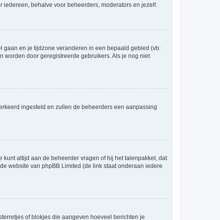
voor iedereen, behalve voor beheerders, moderators en jezelf.
eel gaan en je tijdzone veranderen in een bepaald gebied (vb:
 worden door geregistreerde gebruikers. Als je nog niet
er verkeerd ingesteld en zullen de beheerders een aanpassing
 kunt altijd aan de beheerder vragen of hij het talenpakket, dat
p de website van phpBB Limited (de link staat onderaan iedere
sterretjes of blokjes die aangeven hoeveel berichten je