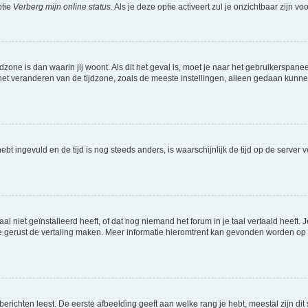
ptie
Verberg mijn online status
. Als je deze optie activeert zul je onzichtbaar zijn 
jdzone is dan waarin jij woont. Als dit het geval is, moet je naar het gebruikerspan
t veranderen van de tijdzone, zoals de meeste instellingen, alleen gedaan kunnen
 hebt ingevuld en de tijd is nog steeds anders, is waarschijnlijk de tijd op de serv
niet geïnstalleerd heeft, of dat nog niemand het forum in je taal vertaald heeft. Je
ag je gerust de vertaling maken. Meer informatie hieromtrent kan gevonden worden o
richten leest. De eerste afbeelding geeft aan welke rang je hebt, meestal zijn dit 