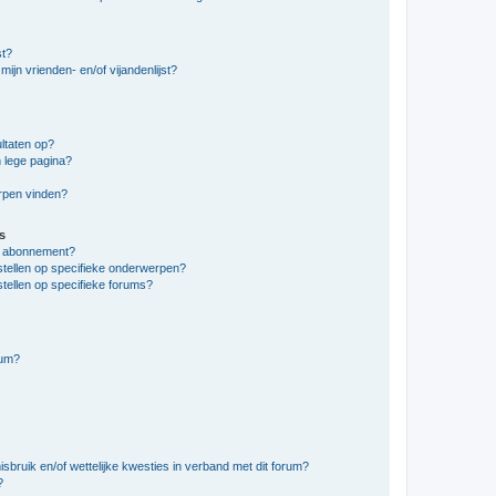
st?
ijn vrienden- en/of vijandenlijst?
ltaten op?
 lege pagina?
erpen vinden?
s
en abonnement?
stellen op specifieke onderwerpen?
tellen op specifieke forums?
rum?
bruik en/of wettelijke kwesties in verband met dit forum?
?