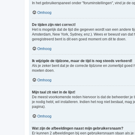
In het gebruikerspaneel onder "foruminstellingen", vind je de o
Omhoog
De tijden zijn niet correct!
Het is mogelijk dat de tijd die gegeven wordt van een andere ti
Amsterdam, New York, Sydney, enz.). Wees er bewust van dat he
geregistreerd bent is dit een goed moment om dit te doen.
Omhoog
Ik wijzigde de tijdzone, maar de tijd is nog steeds verkeerd!
Als je zeker bent dat je de correcte tijdzone en zomertijd goed
moeten doen.
Omhoog
Mijn taal zit niet in de lijst!
De meest voorkomende reden hiervoor is dat de beheerder je taal 
je nodig hebt, wil installeren. Indien het nog niet bestaat, m
pagina).
Omhoog
Wat zijn de afbeeldingen naast mijn gebruikersnaam?
Er kunnen 2 afbeeldingen bij een gebruikersnaam staan als je be