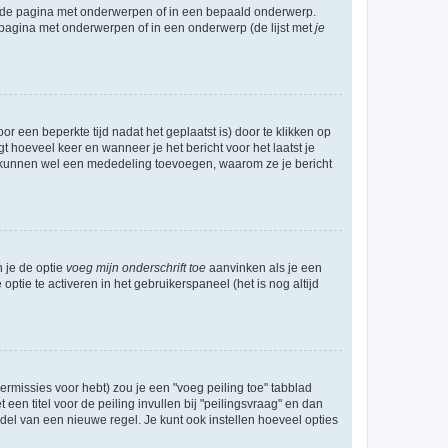
l de pagina met onderwerpen of in een bepaald onderwerp.
 pagina met onderwerpen of in een onderwerp (de lijst met
je
r een beperkte tijd nadat het geplaatst is) door te klikken op
gt hoeveel keer en wanneer je het bericht voor het laatst je
Zij kunnen wel een mededeling toevoegen, waarom ze je bericht
n je de optie
voeg mijn onderschrift toe
aanvinken als je een
optie te activeren in het gebruikerspaneel (het is nog altijd
rmissies voor hebt) zou je een "voeg peiling toe" tabblad
een titel voor de peiling invullen bij "peilingsvraag" en dan
ddel van een nieuwe regel. Je kunt ook instellen hoeveel opties