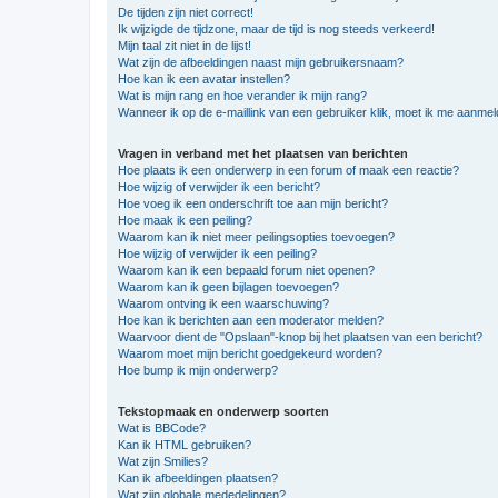
De tijden zijn niet correct!
Ik wijzigde de tijdzone, maar de tijd is nog steeds verkeerd!
Mijn taal zit niet in de lijst!
Wat zijn de afbeeldingen naast mijn gebruikersnaam?
Hoe kan ik een avatar instellen?
Wat is mijn rang en hoe verander ik mijn rang?
Wanneer ik op de e-maillink van een gebruiker klik, moet ik me aanme
Vragen in verband met het plaatsen van berichten
Hoe plaats ik een onderwerp in een forum of maak een reactie?
Hoe wijzig of verwijder ik een bericht?
Hoe voeg ik een onderschrift toe aan mijn bericht?
Hoe maak ik een peiling?
Waarom kan ik niet meer peilingsopties toevoegen?
Hoe wijzig of verwijder ik een peiling?
Waarom kan ik een bepaald forum niet openen?
Waarom kan ik geen bijlagen toevoegen?
Waarom ontving ik een waarschuwing?
Hoe kan ik berichten aan een moderator melden?
Waarvoor dient de "Opslaan"-knop bij het plaatsen van een bericht?
Waarom moet mijn bericht goedgekeurd worden?
Hoe bump ik mijn onderwerp?
Tekstopmaak en onderwerp soorten
Wat is BBCode?
Kan ik HTML gebruiken?
Wat zijn Smilies?
Kan ik afbeeldingen plaatsen?
Wat zijn globale mededelingen?