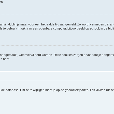
en.
aanvinkt, blijf je maar voor een bepaalde tijd aangemeld. Zo wordt vermeden dat a
ls je gebruik maakt van een openbare computer, bijvoorbeeld op school, in de biblio
ijn aangemaakt, weer verwijderd worden. Deze cookies zorgen ervoor dat je aangem
en hebt.
n de database. Om ze te wijzigen moet je op de
gebruikerspaneel
link klikken (dez