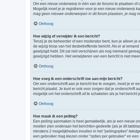
Om een nieuw onderwerp in één van de forums te plaatsen of 
Mogelijk moet je je registreren voor je een nieuw onderwerp k
mag geen nieuwe onderwerpen in dit forum plaatsen, je mag ni
Omhoog
Hoe wijzig of verwijder ik een bericht?
Tenzij je de beheerder of een moderator bent, kun je alleen je 
de
wijzig
knop van het desbetreffende bericht. Als er al iemand o
gewijzigd hebt. Dit zal niet verschijnen als nog niemand gere
gewijzigd hebben. Het verwijderen van een bericht is niet mee
Omhoog
Hoe voeg ik een onderschrift toe aan mijn bericht?
Om een onderschrift aan je bericht toe te voegen, moet je er ee
bericht plaatst. Je kunt er ook voor zorgen dat je onderschrift 
mogelijk om het onderschrift uit te schakelen als je het bericht p
Omhoog
Hoe maak ik een peiling?
Een peiling aanmaken is heel gemakkelijk, als je een nieuw ond
moeten zien onderaan het berichten-gedeelte (als je dit tabblad 
minstens 2 mogelijkheden invullen in het "peilingopties"-tekstg
een gebruiker mag kiezen onder "opties per gebruiker" en een ti