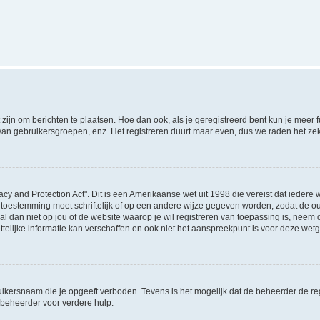
 zijn om berichten te plaatsen. Hoe dan ook, als je geregistreerd bent kun je meer
 van gebruikersgroepen, enz. Het registreren duurt maar even, dus we raden het ze
acy and Protection Act". Dit is een Amerikaanse wet uit 1998 die vereist dat ieder
 toestemming moet schriftelijk of op een andere wijze gegeven worden, zodat de 
et al dan niet op jou of de website waarop je wil registreren van toepassing is, nee
lijke informatie kan verschaffen en ook niet het aanspreekpunt is voor deze wetge
ikersnaam die je opgeeft verboden. Tevens is het mogelijk dat de beheerder de regi
beheerder voor verdere hulp.