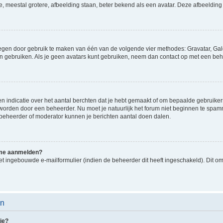
e, meestal grotere, afbeelding staan, beter bekend als een avatar. Deze afbeelding 
oegen door gebruik te maken van één van de volgende vier methodes: Gravatar, Gale
n gebruiken. Als je geen avatars kunt gebruiken, neem dan contact op met een beh
indicatie over het aantal berchten dat je hebt gemaakt of om bepaalde gebruikers 
d worden door een beheerder. Nu moet je natuurlijk het forum niet beginnen te sp
en beheerder of moderator kunnen je berichten aantal doen dalen.
k me aanmelden?
t ingebouwde e-mailformulier (indien de beheerder dit heeft ingeschakeld). Dit o
en
ie?