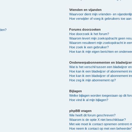
Vrienden en vijanden
Waarvoor dient mijn vrienden- en vijandenlij
Hoe verwijder of voeg ik gebruikers toe aan m
Forums doorzoeken
lden?
Hoe doorzoek ik het forum?
Waarom levert mijn zoekopdracht geen resu
Waarom resulteert mijn zoekopdracht in een
Hoe zoek ik een gebruiker?
Hoe kan ik mijn eigen berichten en onderw
Onderwerpabonnementen en bladwijzer
Wat is het verschil tussen een bladwijzer 
Hoe kan ik een bladwijzer of abonnement in
Hoe kan ik een bladwijzer of abonnement ins
Hoe zeg ik mijn abonnement op?
Bijlagen
Welke bijlagen worden toegestaan op dit fo
Hoe vind ik al mijn bijlagen?
phpBB vragen
Wie heeft dit forum geschreven?
Waarom is de optie X niet beschikbaar?
Met wie moet ik contact opnemen omtrent mis
Hoe neem ik contact op met een beheerder