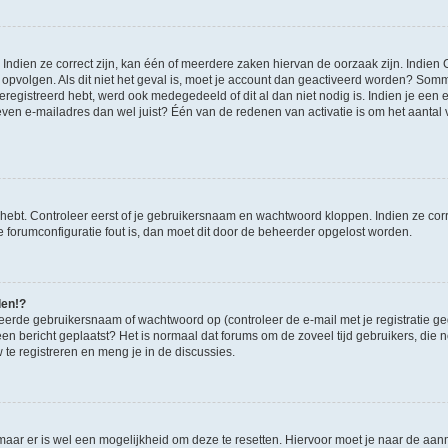
ndien ze correct zijn, kan één of meerdere zaken hiervan de oorzaak zijn. Indien C
es opvolgen. Als dit niet het geval is, moet je account dan geactiveerd worden? S
geregistreerd hebt, werd ook medegedeeld of dit al dan niet nodig is. Indien je een
ven e-mailadres dan wel juist? Één van de redenen van activatie is om het aantal va
 hebt. Controleer eerst of je gebruikersnaam en wachtwoord kloppen. Indien ze cor
 de forumconfiguratie fout is, dan moet dit door de beheerder opgelost worden.
den!?
eerde gebruikersnaam of wachtwoord op (controleer de e-mail met je registratie g
it een bericht geplaatst? Het is normaal dat forums om de zoveel tijd gebruikers, di
e registreren en meng je in de discussies.
 maar er is wel een mogelijkheid om deze te resetten. Hiervoor moet je naar de a