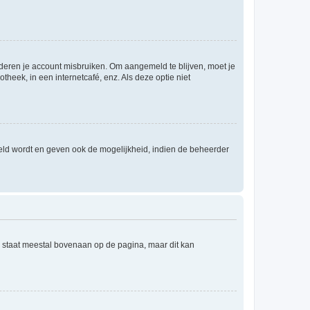
nderen je account misbruiken. Om aangemeld te blijven, moet je
theek, in een internetcafé, enz. Als deze optie niet
eld wordt en geven ook de mogelijkheid, indien de beheerder
e staat meestal bovenaan op de pagina, maar dit kan