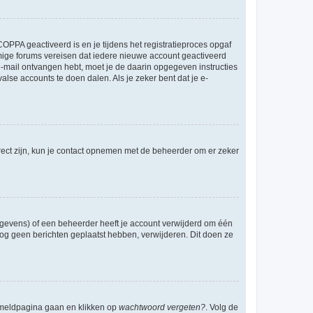
OPPA geactiveerd is en je tijdens het registratieproces opgaf
ommige forums vereisen dat iedere nieuwe account geactiveerd
 e-mail ontvangen hebt, moet je de daarin opgegeven instructies
lse accounts te doen dalen. Als je zeker bent dat je e-
rect zijn, kun je contact opnemen met de beheerder om er zeker
egevens) of een beheerder heeft je account verwijderd om één
e nog geen berichten geplaatst hebben, verwijderen. Dit doen ze
anmeldpagina gaan en klikken op
wachtwoord vergeten?
. Volg de