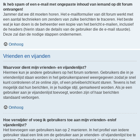
Ik heb spam of een e-mail met ongepaste inhoud van iemand op dit forum
ontvangen!
Jammer dat we dit moeten horen. Het e-mailformulier van dit forum werkt met
een aantal technieken om zenders van zulke berichten te traceren. Het beste
wat je kan doen is de beheerder een kopie van het bericht e-mailen, inclusief
de headers (hierin staan de details van de gebruiker die de e-mail stuurde).
Deze zal dan de nodige stappen ondernemen.
Omhoog
Vrienden en vijanden
Waarvoor dient mijn vrienden- en vijandenlijst?
Hiermee kun je andere gebruikers op het forum sorteren. Gebruikers die in je
vriendenlijst staan worden in het gebruikerspaneel weergegeven zodat je snel
kunt controleren of ze online zijn, of een privébericht kunt sturen. Tevens is het
mogelijk dat hun berichten, in je huidige stijl, gemarkeerd worden. Als je een
gebruiker aan je vijandenlijst toevoegt, worden zijn of haar berichten
standaard verborgen.
Omhoog
Hoe verwijder of voeg ik gebruikers toe aan mijn vrienden- en/of
vijandenlijst?
Het toevoegen van gebruikers kan op 2 manieren. In het profiel van iedere
gebruiker staat een link om de gebruiker aan je vrienden- of vijandenlijst toe te