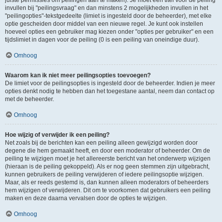
juiste permissies om peilingen aan te maken). Je moet een titel voor de peiling
invullen bij "peilingsvraag" en dan minstens 2 mogelijkheden invullen in het
"peilingopties"-tekstgedeelte (limiet is ingesteld door de beheerder), met elke
optie gescheiden door middel van een nieuwe regel. Je kunt ook instellen
hoeveel opties een gebruiker mag kiezen onder "opties per gebruiker" en een
tijdslimiet in dagen voor de peiling (0 is een peiling van oneindige duur).
Omhoog
Waarom kan ik niet meer peilingsopties toevoegen?
De limiet voor de peilingsopties is ingesteld door de beheerder. Indien je meer
opties denkt nodig te hebben dan het toegestane aantal, neem dan contact op
met de beheerder.
Omhoog
Hoe wijzig of verwijder ik een peiling?
Net zoals bij de berichten kan een peiling alleen gewijzigd worden door
degene die hem gemaakt heeft, en door een moderator of beheerder. Om de
peiling te wijzigen moet je het allereerste bericht van het onderwerp wijzigen
(hieraan is de peiling gekoppeld). Als er nog geen stemmen zijn uitgebracht,
kunnen gebruikers de peiling verwijderen of iedere peilingsoptie wijzigen.
Maar, als er reeds gestemd is, dan kunnen alleen moderators of beheerders
hem wijzigen of verwijderen. Dit om te voorkomen dat gebruikers een peiling
maken en deze daarna vervalsen door de opties te wijzigen.
Omhoog