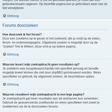
voegen. De tweede manier is via het gebruikerspaneel, je moet dan een
gebruikersnaam opgeven. Op dezelfde pagina kun je gebruikers weer van de
lijst verwijderen.
Omhoog
Forums doorzoeken
Hoe doorzoek ik het forum?
Door een zoekterm op te geven in het zoekveld, die je vindt op de index-,
forum- en onderwerppagina. Uitgebreid zoeken is mogelijk door op de
"zoeken" link te klikken, deze vind je op iedere pagina.
Omhoog
Waarom levert mijn zoekopdracht geen resultaten op?
Je zoekterm was hoogstwaarschijnlijk niet specifiek genoeg en bevatte
mogelijk teveel termen die niet door phpBB3 geïndexeerd worden. Wees
specifieker en gebruik, bij uitgebreid zoeken, de beschikbare opties.
Omhoog
Waarom resulteert mijn zoekopdracht in een lege pagina?
Je zoekopdracht gaf meer resultaten dan de webserver kon verwerken.
Gebruik de geavanceerde zoekfunctie en wees specifieker met zowel je
zoektermen als de te doorzoeken forums.