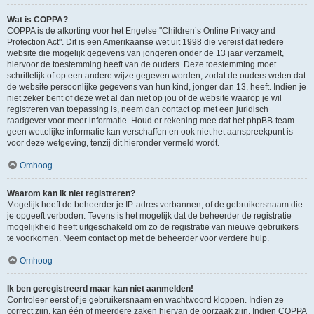
Wat is COPPA?
COPPA is de afkorting voor het Engelse "Children’s Online Privacy and
Protection Act". Dit is een Amerikaanse wet uit 1998 die vereist dat iedere
website die mogelijk gegevens van jongeren onder de 13 jaar verzamelt,
hiervoor de toestemming heeft van de ouders. Deze toestemming moet
schriftelijk of op een andere wijze gegeven worden, zodat de ouders weten dat
de website persoonlijke gegevens van hun kind, jonger dan 13, heeft. Indien je
niet zeker bent of deze wet al dan niet op jou of de website waarop je wil
registreren van toepassing is, neem dan contact op met een juridisch
raadgever voor meer informatie. Houd er rekening mee dat het phpBB-team
geen wettelijke informatie kan verschaffen en ook niet het aanspreekpunt is
voor deze wetgeving, tenzij dit hieronder vermeld wordt.
Omhoog
Waarom kan ik niet registreren?
Mogelijk heeft de beheerder je IP-adres verbannen, of de gebruikersnaam die
je opgeeft verboden. Tevens is het mogelijk dat de beheerder de registratie
mogelijkheid heeft uitgeschakeld om zo de registratie van nieuwe gebruikers
te voorkomen. Neem contact op met de beheerder voor verdere hulp.
Omhoog
Ik ben geregistreerd maar kan niet aanmelden!
Controleer eerst of je gebruikersnaam en wachtwoord kloppen. Indien ze
correct zijn, kan één of meerdere zaken hiervan de oorzaak zijn. Indien COPPA