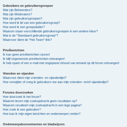
Gebruikers en gebruikersgroepen
Wat zijn Beheerders?
Wat zijn Moderators?
Wat zijn gebruikersgroepen?
Hoe word ik lid van een gebruikersgroep?
Hoe word ik een groepsleider?
Waarom staan verschillende gebruikersgroepen in een andere kleur?
Wat is de "Standaard gebruikersgroep"?
Waarvoor dient de "Het Team"-link?
Privéberichten
Ik kan geen privéberichten sturen!
Ik blijf ongewenste privéberichten ontvangen!
Ik heb spam of een e-mail met ongepaste inhoud van iemand op dit forum ontvangen!
Vrienden en vijanden
Waarvoor dient mijn vrienden- en vijandenlijst?
Hoe verwijder of voeg ik gebruikers toe aan mijn vrienden- en/of vijandenlijst?
Forums doorzoeken
Hoe doorzoek ik het forum?
Waarom levert mijn zoekopdracht geen resultaten op?
Waarom resulteert mijn zoekopdracht in een lege pagina?
Hoe zoek ik een gebruiker?
Hoe kan ik mijn eigen berichten en onderwerpen vinden?
Onderwerpabonnementen en bladwijzers