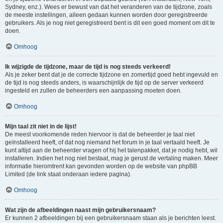
Sydney, enz.). Wees er bewust van dat het veranderen van de tijdzone, zoals
de meeste instellingen, alleen gedaan kunnen worden door geregistreerde
gebruikers. Als je nog niet geregistreerd bent is dit een goed moment om dit te
doen.
Omhoog
Ik wijzigde de tijdzone, maar de tijd is nog steeds verkeerd!
Als je zeker bent dat je de correcte tijdzone en zomertijd goed hebt ingevuld en
de tijd is nog steeds anders, is waarschijnlijk de tijd op de server verkeerd
ingesteld en zullen de beheerders een aanpassing moeten doen.
Omhoog
Mijn taal zit niet in de lijst!
De meest voorkomende reden hiervoor is dat de beheerder je taal niet
geïnstalleerd heeft, of dat nog niemand het forum in je taal vertaald heeft. Je
kunt altijd aan de beheerder vragen of hij het talenpakket, dat je nodig hebt, wil
installeren. Indien het nog niet bestaat, mag je gerust de vertaling maken. Meer
informatie hieromtrent kan gevonden worden op de website van phpBB
Limited (de link staat onderaan iedere pagina).
Omhoog
Wat zijn de afbeeldingen naast mijn gebruikersnaam?
Er kunnen 2 afbeeldingen bij een gebruikersnaam staan als je berichten leest.