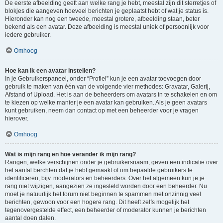
De eerste afbeelding geeft aan welke rang je hebt, meestal zijn dit sterretjes of
blokjes die aangeven hoeveel berichten je geplaatst hebt of wat je status is.
Hieronder kan nog een tweede, meestal grotere, afbeelding staan, beter
bekend als een avatar. Deze afbeelding is meestal uniek of persoonlijk voor
iedere gebruiker.
Omhoog
Hoe kan ik een avatar instellen?
In je Gebruikerspaneel, onder “Profiel” kun je een avatar toevoegen door
gebruik te maken van één van de volgende vier methodes: Gravatar, Galerij,
Afstand of Upload. Het is aan de beheerders om avatars in te schakelen en om
te kiezen op welke manier je een avatar kan gebruiken. Als je geen avatars
kunt gebruiken, neem dan contact op met een beheerder voor je vragen
hierover.
Omhoog
Wat is mijn rang en hoe verander ik mijn rang?
Rangen, welke verschijnen onder je gebruikersnaam, geven een indicatie over
het aantal berchten dat je hebt gemaakt of om bepaalde gebruikers te
identificeren, bijv. moderators en beheerders. Over het algemeen kun je je
rang niet wijzigen, aangezien ze ingesteld worden door een beheerder. Nu
moet je natuurlijk het forum niet beginnen te spammen met onzinnig veel
berichten, gewoon voor een hogere rang. Dit heeft zelfs mogelijk het
tegenovergestelde effect, een beheerder of moderator kunnen je berichten
aantal doen dalen.