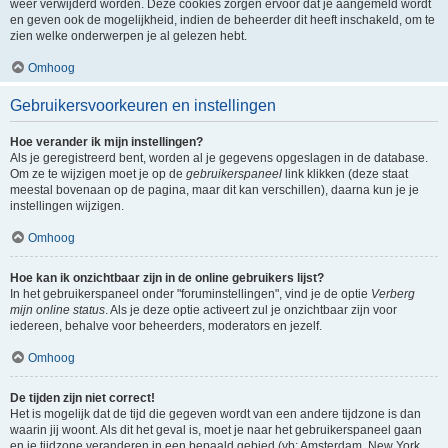
weer verwijderd worden. Deze cookies zorgen ervoor dat je aangemeld wordt
en geven ook de mogelijkheid, indien de beheerder dit heeft inschakeld, om te
zien welke onderwerpen je al gelezen hebt.
Omhoog
Gebruikersvoorkeuren en instellingen
Hoe verander ik mijn instellingen?
Als je geregistreerd bent, worden al je gegevens opgeslagen in de database.
Om ze te wijzigen moet je op de
gebruikerspaneel
link klikken (deze staat
meestal bovenaan op de pagina, maar dit kan verschillen), daarna kun je je
instellingen wijzigen.
Omhoog
Hoe kan ik onzichtbaar zijn in de online gebruikers lijst?
In het gebruikerspaneel onder "foruminstellingen", vind je de optie
Verberg
mijn online status
. Als je deze optie activeert zul je onzichtbaar zijn voor
iedereen, behalve voor beheerders, moderators en jezelf.
Omhoog
De tijden zijn niet correct!
Het is mogelijk dat de tijd die gegeven wordt van een andere tijdzone is dan
waarin jij woont. Als dit het geval is, moet je naar het gebruikerspaneel gaan
en je tijdzone veranderen in een bepaald gebied (vb: Amsterdam, New York,