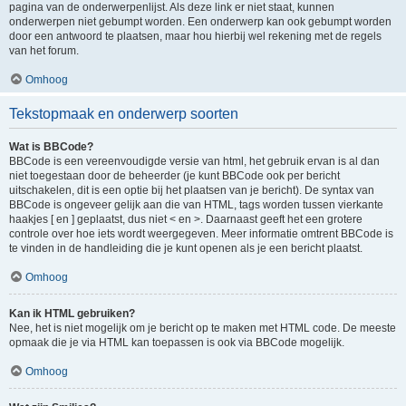
pagina van de onderwerpenlijst. Als deze link er niet staat, kunnen
onderwerpen niet gebumpt worden. Een onderwerp kan ook gebumpt worden
door een antwoord te plaatsen, maar hou hierbij wel rekening met de regels
van het forum.
Omhoog
Tekstopmaak en onderwerp soorten
Wat is BBCode?
BBCode is een vereenvoudigde versie van html, het gebruik ervan is al dan
niet toegestaan door de beheerder (je kunt BBCode ook per bericht
uitschakelen, dit is een optie bij het plaatsen van je bericht). De syntax van
BBCode is ongeveer gelijk aan die van HTML, tags worden tussen vierkante
haakjes [ en ] geplaatst, dus niet < en >. Daarnaast geeft het een grotere
controle over hoe iets wordt weergegeven. Meer informatie omtrent BBCode is
te vinden in de handleiding die je kunt openen als je een bericht plaatst.
Omhoog
Kan ik HTML gebruiken?
Nee, het is niet mogelijk om je bericht op te maken met HTML code. De meeste
opmaak die je via HTML kan toepassen is ook via BBCode mogelijk.
Omhoog