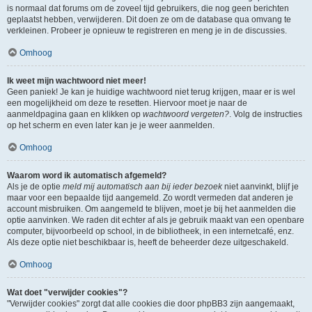
is normaal dat forums om de zoveel tijd gebruikers, die nog geen berichten
geplaatst hebben, verwijderen. Dit doen ze om de database qua omvang te
verkleinen. Probeer je opnieuw te registreren en meng je in de discussies.
Omhoog
Ik weet mijn wachtwoord niet meer!
Geen paniek! Je kan je huidige wachtwoord niet terug krijgen, maar er is wel
een mogelijkheid om deze te resetten. Hiervoor moet je naar de
aanmeldpagina gaan en klikken op
wachtwoord vergeten?
. Volg de instructies
op het scherm en even later kan je je weer aanmelden.
Omhoog
Waarom word ik automatisch afgemeld?
Als je de optie
meld mij automatisch aan bij ieder bezoek
niet aanvinkt, blijf je
maar voor een bepaalde tijd aangemeld. Zo wordt vermeden dat anderen je
account misbruiken. Om aangemeld te blijven, moet je bij het aanmelden die
optie aanvinken. We raden dit echter af als je gebruik maakt van een openbare
computer, bijvoorbeeld op school, in de bibliotheek, in een internetcafé, enz.
Als deze optie niet beschikbaar is, heeft de beheerder deze uitgeschakeld.
Omhoog
Wat doet "verwijder cookies"?
"Verwijder cookies" zorgt dat alle cookies die door phpBB3 zijn aangemaakt,