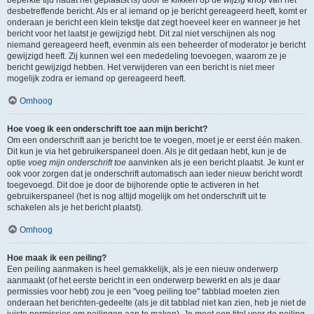
beperkte tijd nadat het geplaatst is) door te klikken op de
wijzig
knop van het
desbetreffende bericht. Als er al iemand op je bericht gereageerd heeft, komt er
onderaan je bericht een klein tekstje dat zegt hoeveel keer en wanneer je het
bericht voor het laatst je gewijzigd hebt. Dit zal niet verschijnen als nog
niemand gereageerd heeft, evenmin als een beheerder of moderator je bericht
gewijzigd heeft. Zij kunnen wel een mededeling toevoegen, waarom ze je
bericht gewijzigd hebben. Het verwijderen van een bericht is niet meer
mogelijk zodra er iemand op gereageerd heeft.
Omhoog
Hoe voeg ik een onderschrift toe aan mijn bericht?
Om een onderschrift aan je bericht toe te voegen, moet je er eerst één maken.
Dit kun je via het gebruikerspaneel doen. Als je dit gedaan hebt, kun je de
optie
voeg mijn onderschrift toe
aanvinken als je een bericht plaatst. Je kunt er
ook voor zorgen dat je onderschrift automatisch aan ieder nieuw bericht wordt
toegevoegd. Dit doe je door de bijhorende optie te activeren in het
gebruikerspaneel (het is nog altijd mogelijk om het onderschrift uit te
schakelen als je het bericht plaatst).
Omhoog
Hoe maak ik een peiling?
Een peiling aanmaken is heel gemakkelijk, als je een nieuw onderwerp
aanmaakt (of het eerste bericht in een onderwerp bewerkt en als je daar
permissies voor hebt) zou je een "voeg peiling toe" tabblad moeten zien
onderaan het berichten-gedeelte (als je dit tabblad niet kan zien, heb je niet de