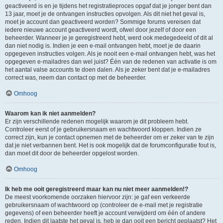
geactiveerd is en je tijdens het registratieproces opgaf dat je jonger bent dan
13 jaar, moet je de ontvangen instructies opvolgen. Als dit niet het geval is,
moet je account dan geactiveerd worden? Sommige forums vereisen dat
iedere nieuwe account geactiveerd wordt, ofwel door jezelf of door een
beheerder. Wanneer je je geregistreerd hebt, werd ook medegedeeld of dit al
dan niet nodig is. Indien je een e-mail ontvangen hebt, moet je de daarin
opgegeven instructies volgen. Als je nooit een e-mail ontvangen hebt, was het
opgegeven e-mailadres dan wel juist? Één van de redenen van activatie is om
het aantal valse accounts te doen dalen. Als je zeker bent dat je e-mailadres
correct was, neem dan contact op met de beheerder.
Omhoog
Waarom kan ik niet aanmelden?
Er zijn verschillende redenen mogelijk waarom je dit probleem hebt.
Controleer eerst of je gebruikersnaam en wachtwoord kloppen. Indien ze
correct zijn, kun je contact opnemen met de beheerder om er zeker van te zijn
dat je niet verbannen bent. Het is ook mogelijk dat de forumconfiguratie fout is,
dan moet dit door de beheerder opgelost worden.
Omhoog
Ik heb me ooit geregistreerd maar kan nu niet meer aanmelden!?
De meest voorkomende oorzaken hiervoor zijn: je gaf een verkeerde
gebruikersnaam of wachtwoord op (controleer de e-mail met je registratie
gegevens) of een beheerder heeft je account verwijderd om één of andere
reden. Indien dit laatste het geval is, heb je dan ooit een bericht geplaatst? Het