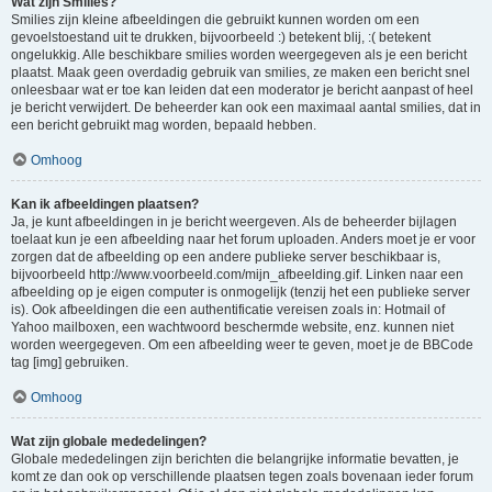
Wat zijn Smilies?
Smilies zijn kleine afbeeldingen die gebruikt kunnen worden om een
gevoelstoestand uit te drukken, bijvoorbeeld :) betekent blij, :( betekent
ongelukkig. Alle beschikbare smilies worden weergegeven als je een bericht
plaatst. Maak geen overdadig gebruik van smilies, ze maken een bericht snel
onleesbaar wat er toe kan leiden dat een moderator je bericht aanpast of heel
je bericht verwijdert. De beheerder kan ook een maximaal aantal smilies, dat in
een bericht gebruikt mag worden, bepaald hebben.
Omhoog
Kan ik afbeeldingen plaatsen?
Ja, je kunt afbeeldingen in je bericht weergeven. Als de beheerder bijlagen
toelaat kun je een afbeelding naar het forum uploaden. Anders moet je er voor
zorgen dat de afbeelding op een andere publieke server beschikbaar is,
bijvoorbeeld http://www.voorbeeld.com/mijn_afbeelding.gif. Linken naar een
afbeelding op je eigen computer is onmogelijk (tenzij het een publieke server
is). Ook afbeeldingen die een authentificatie vereisen zoals in: Hotmail of
Yahoo mailboxen, een wachtwoord beschermde website, enz. kunnen niet
worden weergegeven. Om een afbeelding weer te geven, moet je de BBCode
tag [img] gebruiken.
Omhoog
Wat zijn globale mededelingen?
Globale mededelingen zijn berichten die belangrijke informatie bevatten, je
komt ze dan ook op verschillende plaatsen tegen zoals bovenaan ieder forum