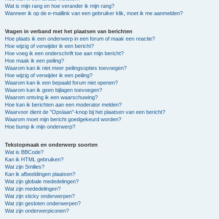
Wat is mijn rang en hoe verander ik mijn rang?
Wanneer ik op de e-maillink van een gebruiker klik, moet ik me aanmelden?
Vragen in verband met het plaatsen van berichten
Hoe plaats ik een onderwerp in een forum of maak een reactie?
Hoe wijzig of verwijder ik een bericht?
Hoe voeg ik een onderschrift toe aan mijn bericht?
Hoe maak ik een peiling?
Waarom kan ik niet meer peilingsopties toevoegen?
Hoe wijzig of verwijder ik een peiling?
Waarom kan ik een bepaald forum niet openen?
Waarom kan ik geen bijlagen toevoegen?
Waarom ontving ik een waarschuwing?
Hoe kan ik berichten aan een moderator melden?
Waarvoor dient de "Opslaan"-knop bij het plaatsen van een bericht?
Waarom moet mijn bericht goedgekeurd worden?
Hoe bump ik mijn onderwerp?
Tekstopmaak en onderwerp soorten
Wat is BBCode?
Kan ik HTML gebruiken?
Wat zijn Smilies?
Kan ik afbeeldingen plaatsen?
Wat zijn globale mededelingen?
Wat zijn mededelingen?
Wat zijn sticky onderwerpen?
Wat zijn gesloten onderwerpen?
Wat zijn onderwerpiconen?