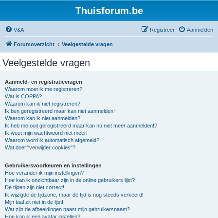
Thuisforum.be
V&A
Registreer
Aanmelden
Forumoverzicht
Veelgestelde vragen
Veelgestelde vragen
Aanmeld- en registratievragen
Waarom moet ik me registreren?
Wat is COPPA?
Waarom kan ik niet registreren?
Ik ben geregistreerd maar kan niet aanmelden!
Waarom kan ik niet aanmelden?
Ik heb me ooit geregistreerd maar kan nu niet meer aanmelden!?
Ik weet mijn wachtwoord niet meer!
Waarom word ik automatisch afgemeld?
Wat doet "verwijder cookies"?
Gebruikersvoorkeuren en instellingen
Hoe verander ik mijn instellingen?
Hoe kan ik onzichtbaar zijn in de online gebruikers lijst?
De tijden zijn niet correct!
Ik wijzigde de tijdzone, maar de tijd is nog steeds verkeerd!
Mijn taal zit niet in de lijst!
Wat zijn de afbeeldingen naast mijn gebruikersnaam?
Hoe kan ik een avatar instellen?