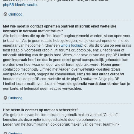
dat een bepaalde optie toegevoegd moet worden, bezoek dan de
phpBB Ideeën sectie
.
Omhoog
Met wie moet ik contact opnemen omtrent misbruik en/of wettelijke
kwesties in verband met dit forum?
Alle beheerders die op de "het team"-pagina vermeld worden, staan open voor
je klachten. Als je geen reactie hebt gekregen, kun je contact opnemen met de
eigenaar van het domein (dmv een
whois lookup
) of, als dit forum op een gratis
host staat (bijvoorbeeld xsbb.nl, nl.forums.cc, dotbb.be, enz.), het beheer of
misbruik-afdeling van de gratis host. Wees je er bewust van dat phpBB Limited
geen inspraak
heeft en dus in geen enkel geval aansprakelijk gehouden kan
worden over hoe, waar en door wie dit forum gebruikt wordt. Neem
geen
contact op met phpBB Limited met vragen over wettelijke kwesties (zoals
aanspreekbaarheid, ongepaste commentaar, enz.) die
niet direct verband
houden met de phpBB.com-website of de phpBB-software. Als je phpBB
Limited toch e-mailt over deze software die
gebruikt wordt door derden
kun je
een korte, of helemaal geen, reactie verwachten.
Omhoog
Hoe neem ik contact op met een beheerder?
Alle gebruikers van het forum kunnen gebruik maken van het “Contact”-
formulier als deze optie is ingeschakeld door de beheerders.
Leden van het forum kunnen ook gebruik maken van de “Het Team”-link.