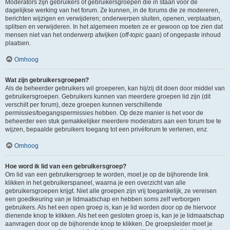
Moderators zijn gebruikers of gebruikersgroepen die in staan voor de
dagelijkse werking van het forum. Ze kunnen, in de forums die ze modereren,
berichten wijzigen en verwijderen; onderwerpen sluiten, openen, verplaatsen,
splitsen en verwijderen. In het algemeen moeten ze er gewoon op toe zien dat
mensen niet van het onderwerp afwijken (
off-topic
gaan) of ongepaste inhoud
plaatsen.
Omhoog
Wat zijn gebruikersgroepen?
Als de beheerder gebruikers wil groeperen, kan hij/zij dit doen door middel van
gebruikersgroepen. Gebruikers kunnen van meerdere groepen lid zijn (dit
verschilt per forum), deze groepen kunnen verschillende
permissies/toegangspermissies hebben. Op deze manier is het voor de
beheerder een stuk gemakkelijker meerdere moderators aan een forum toe te
wijzen, bepaalde gebruikers toegang tot een privéforum te verlenen, enz.
Omhoog
Hoe word ik lid van een gebruikersgroep?
Om lid van een gebruikersgroep te worden, moet je op de bijhorende link
klikken in het gebruikerspaneel, waarna je een overzicht van alle
gebruikersgroepen krijgt. Niet alle groepen zijn vrij toegankelijk, ze vereisen
een goedkeuring van je lidmaatschap en hebben soms zelf verborgen
gebruikers. Als het een open groep is, kan je lid worden door op de hiervoor
dienende knop te klikken. Als het een gesloten groep is, kan je je lidmaatschap
aanvragen door op de bijhorende knop te klikken. De groepsleider moet je