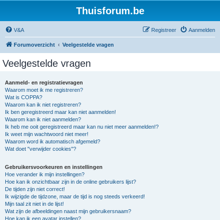
Thuisforum.be
V&A
Registreer
Aanmelden
Forumoverzicht
Veelgestelde vragen
Veelgestelde vragen
Aanmeld- en registratievragen
Waarom moet ik me registreren?
Wat is COPPA?
Waarom kan ik niet registreren?
Ik ben geregistreerd maar kan niet aanmelden!
Waarom kan ik niet aanmelden?
Ik heb me ooit geregistreerd maar kan nu niet meer aanmelden!?
Ik weet mijn wachtwoord niet meer!
Waarom word ik automatisch afgemeld?
Wat doet "verwijder cookies"?
Gebruikersvoorkeuren en instellingen
Hoe verander ik mijn instellingen?
Hoe kan ik onzichtbaar zijn in de online gebruikers lijst?
De tijden zijn niet correct!
Ik wijzigde de tijdzone, maar de tijd is nog steeds verkeerd!
Mijn taal zit niet in de lijst!
Wat zijn de afbeeldingen naast mijn gebruikersnaam?
Hoe kan ik een avatar instellen?