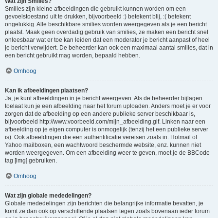
Wat zijn Smilies?
Smilies zijn kleine afbeeldingen die gebruikt kunnen worden om een
gevoelstoestand uit te drukken, bijvoorbeeld :) betekent blij, :( betekent
ongelukkig. Alle beschikbare smilies worden weergegeven als je een bericht
plaatst. Maak geen overdadig gebruik van smilies, ze maken een bericht snel
onleesbaar wat er toe kan leiden dat een moderator je bericht aanpast of heel
je bericht verwijdert. De beheerder kan ook een maximaal aantal smilies, dat in
een bericht gebruikt mag worden, bepaald hebben.
Omhoog
Kan ik afbeeldingen plaatsen?
Ja, je kunt afbeeldingen in je bericht weergeven. Als de beheerder bijlagen
toelaat kun je een afbeelding naar het forum uploaden. Anders moet je er voor
zorgen dat de afbeelding op een andere publieke server beschikbaar is,
bijvoorbeeld http://www.voorbeeld.com/mijn_afbeelding.gif. Linken naar een
afbeelding op je eigen computer is onmogelijk (tenzij het een publieke server
is). Ook afbeeldingen die een authentificatie vereisen zoals in: Hotmail of
Yahoo mailboxen, een wachtwoord beschermde website, enz. kunnen niet
worden weergegeven. Om een afbeelding weer te geven, moet je de BBCode
tag [img] gebruiken.
Omhoog
Wat zijn globale mededelingen?
Globale mededelingen zijn berichten die belangrijke informatie bevatten, je
komt ze dan ook op verschillende plaatsen tegen zoals bovenaan ieder forum