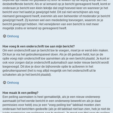
beperkte tijd nadat het geplaatst is) door te klikken op de
wijzig
knop van het
desbetreffende bericht. Als er al iemand op je bericht gereageerd heeft, komt er
onderaan je bericht een klein tekstje dat zegt hoeveel keer en wanneer je het
bericht voor het laatst je gewijzigd hebt. Dit zal niet verschijnen als nog
niemand gereageerd heeft, evenmin als een beheerder of moderator je bericht
gewijzigd heeft. Zij kunnen wel een mededeling toevoegen, waarom ze je
bericht gewijzigd hebben. Het verwijderen van een bericht is niet meer
mogelijk zodra er iemand op gereageerd heeft.
Omhoog
Hoe voeg ik een onderschrift toe aan mijn bericht?
Om een onderschrift aan je bericht toe te voegen, moet je er eerst één maken.
Dit kun je via het gebruikerspaneel doen. Als je dit gedaan hebt, kun je de
optie
voeg mijn onderschrift toe
aanvinken als je een bericht plaatst. Je kunt er
ook voor zorgen dat je onderschrift automatisch aan ieder nieuw bericht wordt
toegevoegd. Dit doe je door de bijhorende optie te activeren in het
gebruikerspaneel (het is nog altijd mogelijk om het onderschrift uit te
schakelen als je het bericht plaatst).
Omhoog
Hoe maak ik een peiling?
Een peiling aanmaken is heel gemakkelijk, als je een nieuw onderwerp
aanmaakt (of het eerste bericht in een onderwerp bewerkt en als je daar
permissies voor hebt) zou je een "voeg peiling toe" tabblad moeten zien
onderaan het berichten-gedeelte (als je dit tabblad niet kan zien, heb je niet de