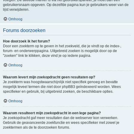
voegen. De tweede manier is via het gebruikerspaneel, je moet dan een
gebruikersnaam opgeven. Op dezelfde pagina kun je gebruikers weer van de
lijst verwijderen.
Omhoog
Forums doorzoeken
Hoe doorzoek ik het forum?
Door een zoekterm op te geven in het zoekveld, die je vindt op de index-,
forum- en onderwerppagina. Uitgebreid zoeken is mogelijk door op de
"zoeken" link te klikken, deze vind je op iedere pagina.
Omhoog
Waarom levert mijn zoekopdracht geen resultaten op?
Je zoekterm was hoogstwaarschijnlijk niet specifiek genoeg en bevatte
mogelijk teveel termen die niet door phpBB3 geïndexeerd worden. Wees
specifieker en gebruik, bij uitgebreid zoeken, de beschikbare opties.
Omhoog
Waarom resulteert mijn zoekopdracht in een lege pagina?
Je zoekopdracht gaf meer resultaten dan de webserver kon verwerken.
Gebruik de geavanceerde zoekfunctie en wees specifieker met zowel je
zoektermen als de te doorzoeken forums.