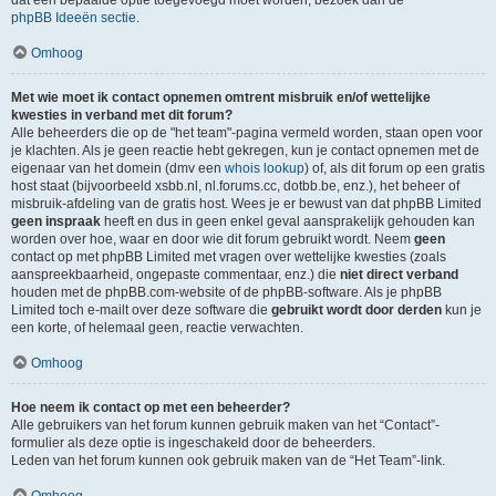
dat een bepaalde optie toegevoegd moet worden, bezoek dan de
phpBB Ideeën sectie
.
Omhoog
Met wie moet ik contact opnemen omtrent misbruik en/of wettelijke
kwesties in verband met dit forum?
Alle beheerders die op de "het team"-pagina vermeld worden, staan open voor
je klachten. Als je geen reactie hebt gekregen, kun je contact opnemen met de
eigenaar van het domein (dmv een
whois lookup
) of, als dit forum op een gratis
host staat (bijvoorbeeld xsbb.nl, nl.forums.cc, dotbb.be, enz.), het beheer of
misbruik-afdeling van de gratis host. Wees je er bewust van dat phpBB Limited
geen inspraak
heeft en dus in geen enkel geval aansprakelijk gehouden kan
worden over hoe, waar en door wie dit forum gebruikt wordt. Neem
geen
contact op met phpBB Limited met vragen over wettelijke kwesties (zoals
aanspreekbaarheid, ongepaste commentaar, enz.) die
niet direct verband
houden met de phpBB.com-website of de phpBB-software. Als je phpBB
Limited toch e-mailt over deze software die
gebruikt wordt door derden
kun je
een korte, of helemaal geen, reactie verwachten.
Omhoog
Hoe neem ik contact op met een beheerder?
Alle gebruikers van het forum kunnen gebruik maken van het “Contact”-
formulier als deze optie is ingeschakeld door de beheerders.
Leden van het forum kunnen ook gebruik maken van de “Het Team”-link.