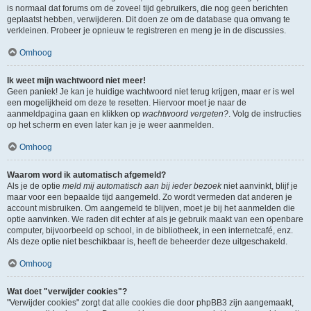
is normaal dat forums om de zoveel tijd gebruikers, die nog geen berichten
geplaatst hebben, verwijderen. Dit doen ze om de database qua omvang te
verkleinen. Probeer je opnieuw te registreren en meng je in de discussies.
Omhoog
Ik weet mijn wachtwoord niet meer!
Geen paniek! Je kan je huidige wachtwoord niet terug krijgen, maar er is wel
een mogelijkheid om deze te resetten. Hiervoor moet je naar de
aanmeldpagina gaan en klikken op
wachtwoord vergeten?
. Volg de instructies
op het scherm en even later kan je je weer aanmelden.
Omhoog
Waarom word ik automatisch afgemeld?
Als je de optie
meld mij automatisch aan bij ieder bezoek
niet aanvinkt, blijf je
maar voor een bepaalde tijd aangemeld. Zo wordt vermeden dat anderen je
account misbruiken. Om aangemeld te blijven, moet je bij het aanmelden die
optie aanvinken. We raden dit echter af als je gebruik maakt van een openbare
computer, bijvoorbeeld op school, in de bibliotheek, in een internetcafé, enz.
Als deze optie niet beschikbaar is, heeft de beheerder deze uitgeschakeld.
Omhoog
Wat doet "verwijder cookies"?
"Verwijder cookies" zorgt dat alle cookies die door phpBB3 zijn aangemaakt,