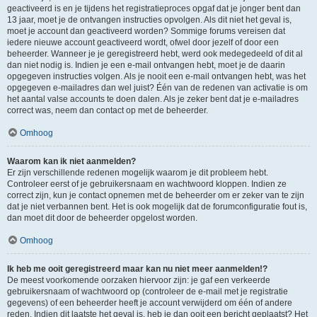
geactiveerd is en je tijdens het registratieproces opgaf dat je jonger bent dan
13 jaar, moet je de ontvangen instructies opvolgen. Als dit niet het geval is,
moet je account dan geactiveerd worden? Sommige forums vereisen dat
iedere nieuwe account geactiveerd wordt, ofwel door jezelf of door een
beheerder. Wanneer je je geregistreerd hebt, werd ook medegedeeld of dit al
dan niet nodig is. Indien je een e-mail ontvangen hebt, moet je de daarin
opgegeven instructies volgen. Als je nooit een e-mail ontvangen hebt, was het
opgegeven e-mailadres dan wel juist? Één van de redenen van activatie is om
het aantal valse accounts te doen dalen. Als je zeker bent dat je e-mailadres
correct was, neem dan contact op met de beheerder.
Omhoog
Waarom kan ik niet aanmelden?
Er zijn verschillende redenen mogelijk waarom je dit probleem hebt.
Controleer eerst of je gebruikersnaam en wachtwoord kloppen. Indien ze
correct zijn, kun je contact opnemen met de beheerder om er zeker van te zijn
dat je niet verbannen bent. Het is ook mogelijk dat de forumconfiguratie fout is,
dan moet dit door de beheerder opgelost worden.
Omhoog
Ik heb me ooit geregistreerd maar kan nu niet meer aanmelden!?
De meest voorkomende oorzaken hiervoor zijn: je gaf een verkeerde
gebruikersnaam of wachtwoord op (controleer de e-mail met je registratie
gegevens) of een beheerder heeft je account verwijderd om één of andere
reden. Indien dit laatste het geval is, heb je dan ooit een bericht geplaatst? Het