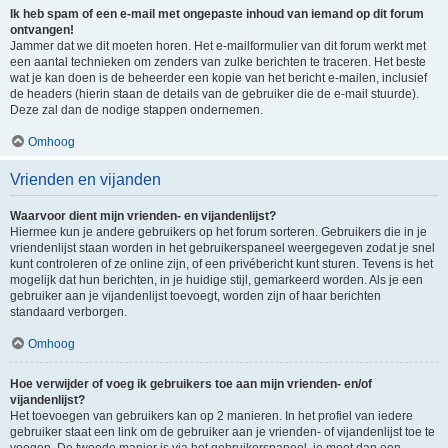
Ik heb spam of een e-mail met ongepaste inhoud van iemand op dit forum
ontvangen!
Jammer dat we dit moeten horen. Het e-mailformulier van dit forum werkt met
een aantal technieken om zenders van zulke berichten te traceren. Het beste
wat je kan doen is de beheerder een kopie van het bericht e-mailen, inclusief
de headers (hierin staan de details van de gebruiker die de e-mail stuurde).
Deze zal dan de nodige stappen ondernemen.
Omhoog
Vrienden en vijanden
Waarvoor dient mijn vrienden- en vijandenlijst?
Hiermee kun je andere gebruikers op het forum sorteren. Gebruikers die in je
vriendenlijst staan worden in het gebruikerspaneel weergegeven zodat je snel
kunt controleren of ze online zijn, of een privébericht kunt sturen. Tevens is het
mogelijk dat hun berichten, in je huidige stijl, gemarkeerd worden. Als je een
gebruiker aan je vijandenlijst toevoegt, worden zijn of haar berichten
standaard verborgen.
Omhoog
Hoe verwijder of voeg ik gebruikers toe aan mijn vrienden- en/of
vijandenlijst?
Het toevoegen van gebruikers kan op 2 manieren. In het profiel van iedere
gebruiker staat een link om de gebruiker aan je vrienden- of vijandenlijst toe te