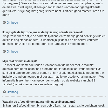
Sydney, enz.). Wees er bewust van dat het veranderen van de tijdzone, zoals
de meeste instellingen, alleen gedaan kunnen worden door geregistreerde
gebruikers. Als je nog niet geregistreerd bent is dit een goed moment om dit te
doen.
Omhoog
Ik wijzigde de tijdzone, maar de tijd is nog steeds verkeerd!
Als je zeker bent dat je de correcte tijdzone en zomertijd goed hebt ingevuld en
de tijd is nog steeds anders, is waarschijnlijk de tijd op de server verkeerd
ingesteld en zullen de beheerders een aanpassing moeten doen.
Omhoog
Mijn taal zit niet in de lijst!
De meest voorkomende reden hiervoor is dat de beheerder je taal niet
geïnstalleerd heeft, of dat nog niemand het forum in je taal vertaald heeft. Je
kunt altijd aan de beheerder vragen of hij het talenpakket, dat je nodig hebt, wil
installeren. Indien het nog niet bestaat, mag je gerust de vertaling maken. Meer
informatie hieromtrent kan gevonden worden op de website van phpBB
Limited (de link staat onderaan iedere pagina).
Omhoog
Wat zijn de afbeeldingen naast mijn gebruikersnaam?
Er kunnen 2 afbeeldingen bij een gebruikersnaam staan als je berichten leest.