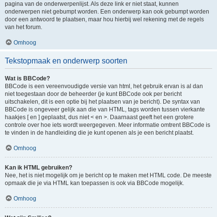
pagina van de onderwerpenlijst. Als deze link er niet staat, kunnen
onderwerpen niet gebumpt worden. Een onderwerp kan ook gebumpt worden
door een antwoord te plaatsen, maar hou hierbij wel rekening met de regels
van het forum.
Omhoog
Tekstopmaak en onderwerp soorten
Wat is BBCode?
BBCode is een vereenvoudigde versie van html, het gebruik ervan is al dan
niet toegestaan door de beheerder (je kunt BBCode ook per bericht
uitschakelen, dit is een optie bij het plaatsen van je bericht). De syntax van
BBCode is ongeveer gelijk aan die van HTML, tags worden tussen vierkante
haakjes [ en ] geplaatst, dus niet < en >. Daarnaast geeft het een grotere
controle over hoe iets wordt weergegeven. Meer informatie omtrent BBCode is
te vinden in de handleiding die je kunt openen als je een bericht plaatst.
Omhoog
Kan ik HTML gebruiken?
Nee, het is niet mogelijk om je bericht op te maken met HTML code. De meeste
opmaak die je via HTML kan toepassen is ook via BBCode mogelijk.
Omhoog