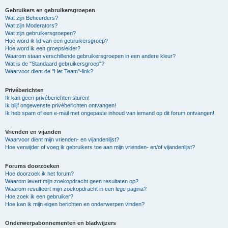
Gebruikers en gebruikersgroepen
Wat zijn Beheerders?
Wat zijn Moderators?
Wat zijn gebruikersgroepen?
Hoe word ik lid van een gebruikersgroep?
Hoe word ik een groepsleider?
Waarom staan verschillende gebruikersgroepen in een andere kleur?
Wat is de "Standaard gebruikersgroep"?
Waarvoor dient de "Het Team"-link?
Privéberichten
Ik kan geen privéberichten sturen!
Ik blijf ongewenste privéberichten ontvangen!
Ik heb spam of een e-mail met ongepaste inhoud van iemand op dit forum ontvangen!
Vrienden en vijanden
Waarvoor dient mijn vrienden- en vijandenlijst?
Hoe verwijder of voeg ik gebruikers toe aan mijn vrienden- en/of vijandenlijst?
Forums doorzoeken
Hoe doorzoek ik het forum?
Waarom levert mijn zoekopdracht geen resultaten op?
Waarom resulteert mijn zoekopdracht in een lege pagina?
Hoe zoek ik een gebruiker?
Hoe kan ik mijn eigen berichten en onderwerpen vinden?
Onderwerpabonnementen en bladwijzers