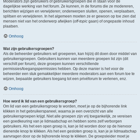
Moderators zijn gebruikers of gebruikersgroepen die in staan voor de
dagelijkse werking van het forum. Ze kunnen, in de forums die ze modereren,
berichten wijzigen en verwijderen; onderwerpen sluiten, openen, verplaatsen,
splitsen en verwijderen. In het algemeen moeten ze er gewoon op toe zien dat
mensen niet van het onderwerp afwijken (
off-topic
gaan) of ongepaste inhoud
plaatsen.
Omhoog
Wat zijn gebruikersgroepen?
Als de beheerder gebruikers wil groeperen, kan hij/zij dit doen door middel van
gebruikersgroepen. Gebruikers kunnen van meerdere groepen lid zijn (dit
verschilt per forum), deze groepen kunnen verschillende
permissies/toegangspermissies hebben. Op deze manier is het voor de
beheerder een stuk gemakkelijker meerdere moderators aan een forum toe te
wijzen, bepaalde gebruikers toegang tot een privéforum te verlenen, enz.
Omhoog
Hoe word ik lid van een gebruikersgroep?
Om lid van een gebruikersgroep te worden, moet je op de bijhorende link
klikken in het gebruikerspaneel, waarna je een overzicht van alle
gebruikersgroepen krijgt. Niet alle groepen zijn vrij toegankelijk, ze vereisen
een goedkeuring van je lidmaatschap en hebben soms zelf verborgen
gebruikers. Als het een open groep is, kan je lid worden door op de hiervoor
dienende knop te klikken. Als het een gesloten groep is, kan je je lidmaatschap
aanvragen door op de bijhorende knop te klikken. De groepsleider moet je