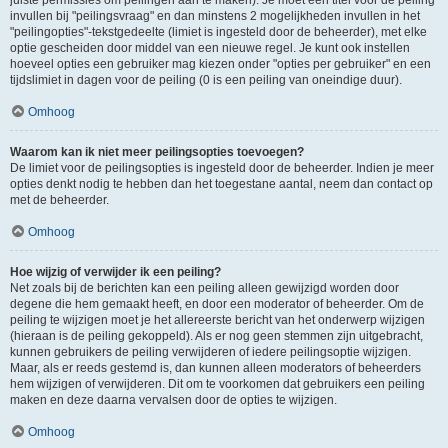
juiste permissies om peilingen aan te maken). Je moet een titel voor de peiling
invullen bij "peilingsvraag" en dan minstens 2 mogelijkheden invullen in het
"peilingopties"-tekstgedeelte (limiet is ingesteld door de beheerder), met elke
optie gescheiden door middel van een nieuwe regel. Je kunt ook instellen
hoeveel opties een gebruiker mag kiezen onder "opties per gebruiker" en een
tijdslimiet in dagen voor de peiling (0 is een peiling van oneindige duur).
Omhoog
Waarom kan ik niet meer peilingsopties toevoegen?
De limiet voor de peilingsopties is ingesteld door de beheerder. Indien je meer
opties denkt nodig te hebben dan het toegestane aantal, neem dan contact op
met de beheerder.
Omhoog
Hoe wijzig of verwijder ik een peiling?
Net zoals bij de berichten kan een peiling alleen gewijzigd worden door
degene die hem gemaakt heeft, en door een moderator of beheerder. Om de
peiling te wijzigen moet je het allereerste bericht van het onderwerp wijzigen
(hieraan is de peiling gekoppeld). Als er nog geen stemmen zijn uitgebracht,
kunnen gebruikers de peiling verwijderen of iedere peilingsoptie wijzigen.
Maar, als er reeds gestemd is, dan kunnen alleen moderators of beheerders
hem wijzigen of verwijderen. Dit om te voorkomen dat gebruikers een peiling
maken en deze daarna vervalsen door de opties te wijzigen.
Omhoog