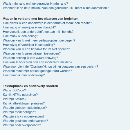
Wat is mijn rang en hoe verander ik mijn rang?
Wanneer ik op de e-maillink van een gebruiker klik, moet ik me aanmelden?
Vragen in verband met het plaatsen van berichten
Hoe plaats ik een onderwerp in een forum of maak een reactie?
Hoe wijzig of verwijder ik een bericht?
Hoe voeg ik een onderschrift toe aan mijn bericht?
Hoe maak ik een peiling?
Waarom kan ik niet meer peilingsopties toevoegen?
Hoe wijzig of verwijder ik een peiling?
Waarom kan ik een bepaald forum niet openen?
Waarom kan ik geen bijlagen toevoegen?
Waarom ontving ik een waarschuwing?
Hoe kan ik berichten aan een moderator melden?
Waarvoor dient de "Opslaan"-knop bij het plaatsen van een bericht?
Waarom moet mijn bericht goedgekeurd worden?
Hoe bump ik mijn onderwerp?
Tekstopmaak en onderwerp soorten
Wat is BBCode?
Kan ik HTML gebruiken?
Wat zijn Smilies?
Kan ik afbeeldingen plaatsen?
Wat zijn globale mededelingen?
Wat zijn mededelingen?
Wat zijn sticky onderwerpen?
Wat zijn gesloten onderwerpen?
Wat zijn onderwerpiconen?