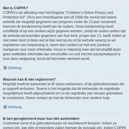
Wat is COPPA?
COPPA is de afkorting voor het Engelse "Children’s Online Privacy and
Protection Act". Dit is een Amerikaanse wet uit 1998 die vereist dat iedere
website die mogelijk gegevens van jongeren onder de 13 jaar verzamelt,
hiervoor de toestemming heeft van de ouders. Deze toestemming moet
schriftelijk of op een andere wijze gegeven worden, zodat de ouders weten dat
de website persoonlijke gegevens van hun kind, jonger dan 13, heeft. Indien je
niet zeker bent of deze wet al dan niet op jou of de website waarop je wil
registreren van toepassing is, neem dan contact op met een juridisch
raadgever voor meer informatie. Houd er rekening mee dat het phpBB-team
geen wettelijke informatie kan verschaffen en ook niet het aanspreekpunt is
voor deze wetgeving, tenzij dit hieronder vermeld wordt.
Omhoog
Waarom kan ik niet registreren?
Mogelijk heeft de beheerder je IP-adres verbannen, of de gebruikersnaam die
je opgeeft verboden. Tevens is het mogelijk dat de beheerder de registratie
mogelijkheid heeft uitgeschakeld om zo de registratie van nieuwe gebruikers
te voorkomen. Neem contact op met de beheerder voor verdere hulp.
Omhoog
Ik ben geregistreerd maar kan niet aanmelden!
Controleer eerst of je gebruikersnaam en wachtwoord kloppen. Indien ze
correct zijn, kan één of meerdere zaken hiervan de oorzaak zijn. Indien COPPA