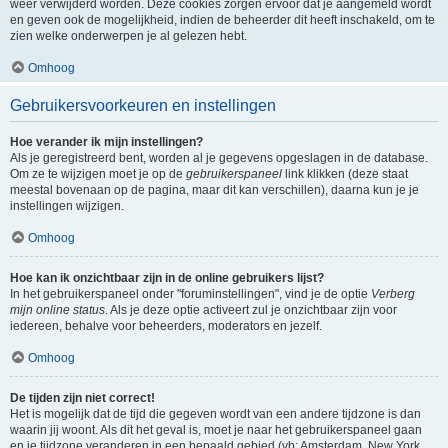
weer verwijderd worden. Deze cookies zorgen ervoor dat je aangemeld wordt
en geven ook de mogelijkheid, indien de beheerder dit heeft inschakeld, om te
zien welke onderwerpen je al gelezen hebt.
Omhoog
Gebruikersvoorkeuren en instellingen
Hoe verander ik mijn instellingen?
Als je geregistreerd bent, worden al je gegevens opgeslagen in de database.
Om ze te wijzigen moet je op de
gebruikerspaneel
link klikken (deze staat
meestal bovenaan op de pagina, maar dit kan verschillen), daarna kun je je
instellingen wijzigen.
Omhoog
Hoe kan ik onzichtbaar zijn in de online gebruikers lijst?
In het gebruikerspaneel onder "foruminstellingen", vind je de optie
Verberg
mijn online status
. Als je deze optie activeert zul je onzichtbaar zijn voor
iedereen, behalve voor beheerders, moderators en jezelf.
Omhoog
De tijden zijn niet correct!
Het is mogelijk dat de tijd die gegeven wordt van een andere tijdzone is dan
waarin jij woont. Als dit het geval is, moet je naar het gebruikerspaneel gaan
en je tijdzone veranderen in een bepaald gebied (vb: Amsterdam, New York,