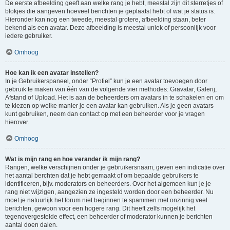
De eerste afbeelding geeft aan welke rang je hebt, meestal zijn dit sterretjes of
blokjes die aangeven hoeveel berichten je geplaatst hebt of wat je status is.
Hieronder kan nog een tweede, meestal grotere, afbeelding staan, beter
bekend als een avatar. Deze afbeelding is meestal uniek of persoonlijk voor
iedere gebruiker.
Omhoog
Hoe kan ik een avatar instellen?
In je Gebruikerspaneel, onder “Profiel” kun je een avatar toevoegen door
gebruik te maken van één van de volgende vier methodes: Gravatar, Galerij,
Afstand of Upload. Het is aan de beheerders om avatars in te schakelen en om
te kiezen op welke manier je een avatar kan gebruiken. Als je geen avatars
kunt gebruiken, neem dan contact op met een beheerder voor je vragen
hierover.
Omhoog
Wat is mijn rang en hoe verander ik mijn rang?
Rangen, welke verschijnen onder je gebruikersnaam, geven een indicatie over
het aantal berchten dat je hebt gemaakt of om bepaalde gebruikers te
identificeren, bijv. moderators en beheerders. Over het algemeen kun je je
rang niet wijzigen, aangezien ze ingesteld worden door een beheerder. Nu
moet je natuurlijk het forum niet beginnen te spammen met onzinnig veel
berichten, gewoon voor een hogere rang. Dit heeft zelfs mogelijk het
tegenovergestelde effect, een beheerder of moderator kunnen je berichten
aantal doen dalen.