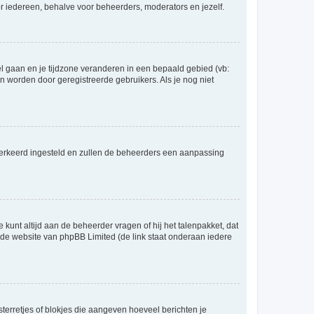
voor iedereen, behalve voor beheerders, moderators en jezelf.
eel gaan en je tijdzone veranderen in een bepaald gebied (vb:
 worden door geregistreerde gebruikers. Als je nog niet
er verkeerd ingesteld en zullen de beheerders een aanpassing
 kunt altijd aan de beheerder vragen of hij het talenpakket, dat
p de website van phpBB Limited (de link staat onderaan iedere
sterretjes of blokjes die aangeven hoeveel berichten je