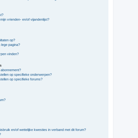
st?
ijn vrienden- en/of vijandenlijst?
ltaten op?
 lege pagina?
erpen vinden?
s
en abonnement?
stellen op specifieke onderwerpen?
tellen op specifieke forums?
rum?
bruik en/of wettelijke kwesties in verband met dit forum?
?