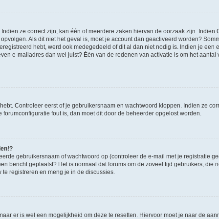
ndien ze correct zijn, kan één of meerdere zaken hiervan de oorzaak zijn. Indien C
es opvolgen. Als dit niet het geval is, moet je account dan geactiveerd worden? S
geregistreerd hebt, werd ook medegedeeld of dit al dan niet nodig is. Indien je een
ven e-mailadres dan wel juist? Één van de redenen van activatie is om het aantal va
 hebt. Controleer eerst of je gebruikersnaam en wachtwoord kloppen. Indien ze cor
 de forumconfiguratie fout is, dan moet dit door de beheerder opgelost worden.
den!?
eerde gebruikersnaam of wachtwoord op (controleer de e-mail met je registratie g
it een bericht geplaatst? Het is normaal dat forums om de zoveel tijd gebruikers, di
e registreren en meng je in de discussies.
 maar er is wel een mogelijkheid om deze te resetten. Hiervoor moet je naar de a