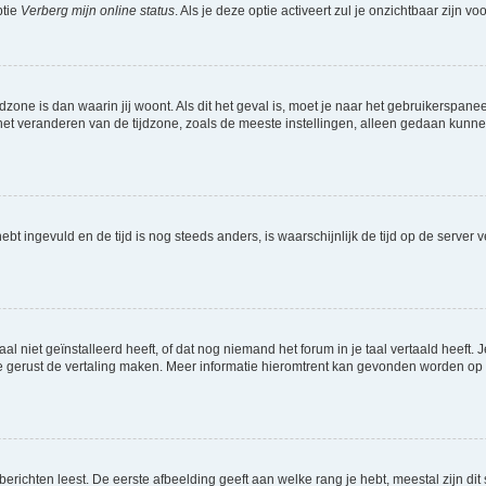
ptie
Verberg mijn online status
. Als je deze optie activeert zul je onzichtbaar zijn 
jdzone is dan waarin jij woont. Als dit het geval is, moet je naar het gebruikerspan
t veranderen van de tijdzone, zoals de meeste instellingen, alleen gedaan kunnen
 hebt ingevuld en de tijd is nog steeds anders, is waarschijnlijk de tijd op de serv
niet geïnstalleerd heeft, of dat nog niemand het forum in je taal vertaald heeft. Je
ag je gerust de vertaling maken. Meer informatie hieromtrent kan gevonden worden o
richten leest. De eerste afbeelding geeft aan welke rang je hebt, meestal zijn dit 