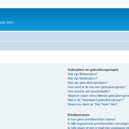
inds 2004 !
Gebruikers en gebruikersgroepen
Wat zijn Beheerders?
Wat zijn Moderators?
Wat zijn gebruikersgroepen?
Hoe word ik lid van een gebruikersgroep?
Hoe word ik een groepsleider?
Waarom staan verschillende gebruikersgroe
Wat is de "Standaard gebruikersgroep"?
Waarvoor dient de "Het Team"-link?
Privéberichten
Ik kan geen privéberichten sturen!
Ik blijf ongewenste privéberichten ontvange
Ik heb spam of een e-mail met ongepaste i