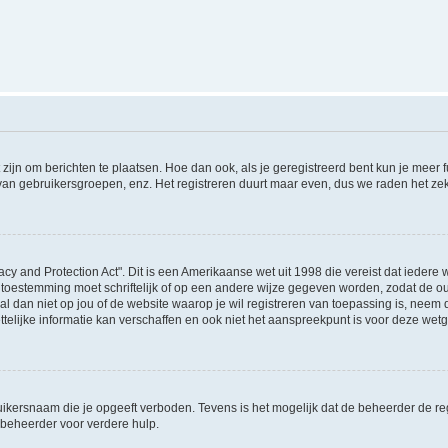
 zijn om berichten te plaatsen. Hoe dan ook, als je geregistreerd bent kun je meer
 van gebruikersgroepen, enz. Het registreren duurt maar even, dus we raden het ze
acy and Protection Act". Dit is een Amerikaanse wet uit 1998 die vereist dat ieder
 toestemming moet schriftelijk of op een andere wijze gegeven worden, zodat de 
et al dan niet op jou of de website waarop je wil registreren van toepassing is, nee
lijke informatie kan verschaffen en ook niet het aanspreekpunt is voor deze wetge
ikersnaam die je opgeeft verboden. Tevens is het mogelijk dat de beheerder de regi
beheerder voor verdere hulp.