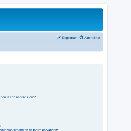
Registreer
Aanmelden
pen in een andere kleur?
n!
nhoud van iemand op dit forum ontvangen!