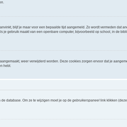
en.
aanvinkt, blijf je maar voor een bepaalde tijd aangemeld. Zo wordt vermeden dat a
ls je gebruik maakt van een openbare computer, bijvoorbeeld op school, in de biblio
ijn aangemaakt, weer verwijderd worden. Deze cookies zorgen ervoor dat je aangem
en hebt.
n de database. Om ze te wijzigen moet je op de
gebruikerspaneel
link klikken (dez