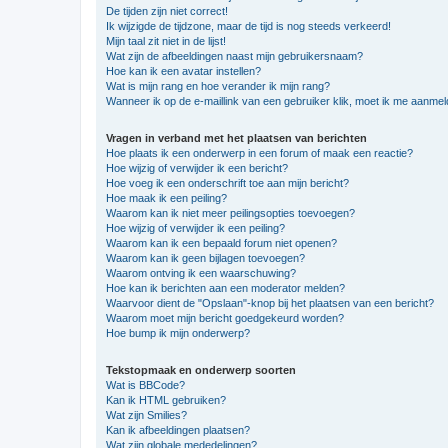
De tijden zijn niet correct!
Ik wijzigde de tijdzone, maar de tijd is nog steeds verkeerd!
Mijn taal zit niet in de lijst!
Wat zijn de afbeeldingen naast mijn gebruikersnaam?
Hoe kan ik een avatar instellen?
Wat is mijn rang en hoe verander ik mijn rang?
Wanneer ik op de e-maillink van een gebruiker klik, moet ik me aanme
Vragen in verband met het plaatsen van berichten
Hoe plaats ik een onderwerp in een forum of maak een reactie?
Hoe wijzig of verwijder ik een bericht?
Hoe voeg ik een onderschrift toe aan mijn bericht?
Hoe maak ik een peiling?
Waarom kan ik niet meer peilingsopties toevoegen?
Hoe wijzig of verwijder ik een peiling?
Waarom kan ik een bepaald forum niet openen?
Waarom kan ik geen bijlagen toevoegen?
Waarom ontving ik een waarschuwing?
Hoe kan ik berichten aan een moderator melden?
Waarvoor dient de "Opslaan"-knop bij het plaatsen van een bericht?
Waarom moet mijn bericht goedgekeurd worden?
Hoe bump ik mijn onderwerp?
Tekstopmaak en onderwerp soorten
Wat is BBCode?
Kan ik HTML gebruiken?
Wat zijn Smilies?
Kan ik afbeeldingen plaatsen?
Wat zijn globale mededelingen?