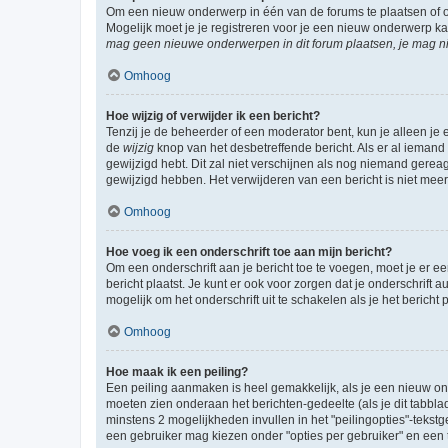
Om een nieuw onderwerp in één van de forums te plaatsen of 
Mogelijk moet je je registreren voor je een nieuw onderwerp k
mag geen nieuwe onderwerpen in dit forum plaatsen, je mag ni
Omhoog
Hoe wijzig of verwijder ik een bericht?
Tenzij je de beheerder of een moderator bent, kun je alleen je 
de
wijzig
knop van het desbetreffende bericht. Als er al iemand o
gewijzigd hebt. Dit zal niet verschijnen als nog niemand gere
gewijzigd hebben. Het verwijderen van een bericht is niet mee
Omhoog
Hoe voeg ik een onderschrift toe aan mijn bericht?
Om een onderschrift aan je bericht toe te voegen, moet je er ee
bericht plaatst. Je kunt er ook voor zorgen dat je onderschrift 
mogelijk om het onderschrift uit te schakelen als je het bericht p
Omhoog
Hoe maak ik een peiling?
Een peiling aanmaken is heel gemakkelijk, als je een nieuw ond
moeten zien onderaan het berichten-gedeelte (als je dit tabblad 
minstens 2 mogelijkheden invullen in het "peilingopties"-tekstg
een gebruiker mag kiezen onder "opties per gebruiker" en een ti