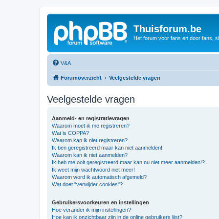
Thuisforum.be
Het forum voor fans en door fans, s
V&A
Forumoverzicht
Veelgestelde vragen
Veelgestelde vragen
Aanmeld- en registratievragen
Waarom moet ik me registreren?
Wat is COPPA?
Waarom kan ik niet registreren?
Ik ben geregistreerd maar kan niet aanmelden!
Waarom kan ik niet aanmelden?
Ik heb me ooit geregistreerd maar kan nu niet meer aanmelden!?
Ik weet mijn wachtwoord niet meer!
Waarom word ik automatisch afgemeld?
Wat doet "verwijder cookies"?
Gebruikersvoorkeuren en instellingen
Hoe verander ik mijn instellingen?
Hoe kan ik onzichtbaar zijn in de online gebruikers lijst?