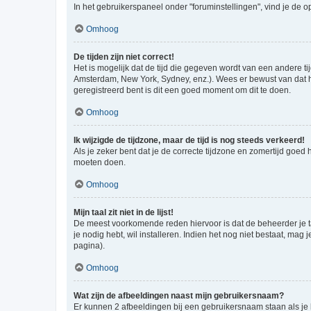
In het gebruikerspaneel onder "foruminstellingen", vind je de o
Omhoog
De tijden zijn niet correct!
Het is mogelijk dat de tijd die gegeven wordt van een andere ti
Amsterdam, New York, Sydney, enz.). Wees er bewust van dat he
geregistreerd bent is dit een goed moment om dit te doen.
Omhoog
Ik wijzigde de tijdzone, maar de tijd is nog steeds verkeerd!
Als je zeker bent dat je de correcte tijdzone en zomertijd goed
moeten doen.
Omhoog
Mijn taal zit niet in de lijst!
De meest voorkomende reden hiervoor is dat de beheerder je taal 
je nodig hebt, wil installeren. Indien het nog niet bestaat, m
pagina).
Omhoog
Wat zijn de afbeeldingen naast mijn gebruikersnaam?
Er kunnen 2 afbeeldingen bij een gebruikersnaam staan als je be