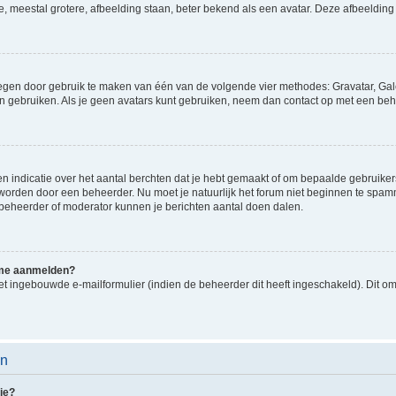
e, meestal grotere, afbeelding staan, beter bekend als een avatar. Deze afbeelding 
oegen door gebruik te maken van één van de volgende vier methodes: Gravatar, Gale
n gebruiken. Als je geen avatars kunt gebruiken, neem dan contact op met een beh
indicatie over het aantal berchten dat je hebt gemaakt of om bepaalde gebruikers 
d worden door een beheerder. Nu moet je natuurlijk het forum niet beginnen te sp
en beheerder of moderator kunnen je berichten aantal doen dalen.
k me aanmelden?
t ingebouwde e-mailformulier (indien de beheerder dit heeft ingeschakeld). Dit o
en
ie?