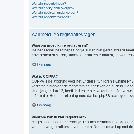
Wat zijn mededelingen?
Wat zijn sticky onderwerpen?
Wat zijn gesloten onderwerpen?
Wat zijn onderwerpiconen?
Aanmeld- en registratievragen
Waarom moet ik me registreren?
De beheerder heeft bepaalt of je al dan niet geregistreerd moet
privéberichten sturen, andere gebruikers e-mailen, lid worden
Omhoog
Wat is COPPA?
COPPA is de afkorting voor het Engelse "Children’s Online Priv
verzamelt, hiervoor de toestemming heeft van de ouders. Deze
kind, jonger dan 13, heeft. Indien je niet zeker bent of deze w
informatie. Houd er rekening mee dat het phpBB-team geen wette
Omhoog
Waarom kan ik niet registreren?
Mogelijk heeft de beheerder je IP-adres verbannen, of de gebru
van nieuwe gebruikers te voorkomen. Neem contact op met de 