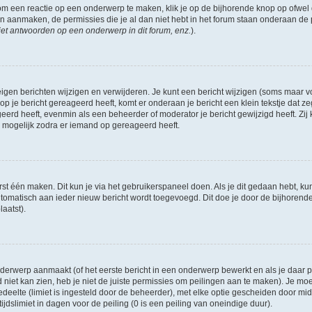
om een reactie op een onderwerp te maken, klik je op de bijhorende knop op ofwe
an aanmaken, de permissies die je al dan niet hebt in het forum staan onderaan de
et antwoorden op een onderwerp in dit forum, enz.
).
eigen berichten wijzigen en verwijderen. Je kunt een bericht wijzigen (soms maar voo
p je bericht gereageerd heeft, komt er onderaan je bericht een klein tekstje dat ze
ageerd heeft, evenmin als een beheerder of moderator je bericht gewijzigd heeft. 
r mogelijk zodra er iemand op gereageerd heeft.
rst één maken. Dit kun je via het gebruikerspaneel doen. Als je dit gedaan hebt, ku
automatisch aan ieder nieuw bericht wordt toegevoegd. Dit doe je door de bijhorende 
laatst).
erwerp aanmaakt (of het eerste bericht in een onderwerp bewerkt en als je daar pe
niet kan zien, heb je niet de juiste permissies om peilingen aan te maken). Je moet 
edeelte (limiet is ingesteld door de beheerder), met elke optie gescheiden door mi
jdslimiet in dagen voor de peiling (0 is een peiling van oneindige duur).