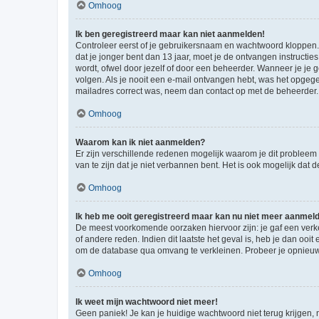
Omhoog
Ik ben geregistreerd maar kan niet aanmelden!
Controleer eerst of je gebruikersnaam en wachtwoord kloppen. I
dat je jonger bent dan 13 jaar, moet je de ontvangen instructi
wordt, ofwel door jezelf of door een beheerder. Wanneer je je 
volgen. Als je nooit een e-mail ontvangen hebt, was het opgege
mailadres correct was, neem dan contact op met de beheerder.
Omhoog
Waarom kan ik niet aanmelden?
Er zijn verschillende redenen mogelijk waarom je dit probleem
van te zijn dat je niet verbannen bent. Het is ook mogelijk dat
Omhoog
Ik heb me ooit geregistreerd maar kan nu niet meer aanmel
De meest voorkomende oorzaken hiervoor zijn: je gaf een verk
of andere reden. Indien dit laatste het geval is, heb je dan oo
om de database qua omvang te verkleinen. Probeer je opnieuw t
Omhoog
Ik weet mijn wachtwoord niet meer!
Geen paniek! Je kan je huidige wachtwoord niet terug krijgen,