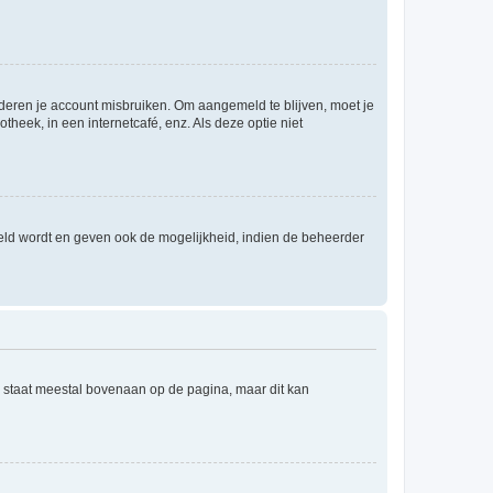
nderen je account misbruiken. Om aangemeld te blijven, moet je
theek, in een internetcafé, enz. Als deze optie niet
eld wordt en geven ook de mogelijkheid, indien de beheerder
e staat meestal bovenaan op de pagina, maar dit kan