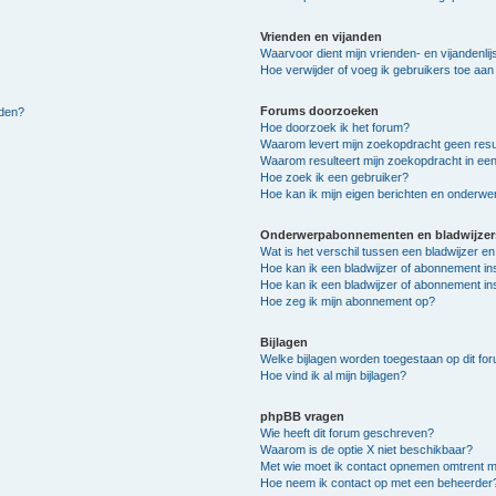
Vrienden en vijanden
Waarvoor dient mijn vrienden- en vijandenlij
Hoe verwijder of voeg ik gebruikers toe aan m
Forums doorzoeken
lden?
Hoe doorzoek ik het forum?
Waarom levert mijn zoekopdracht geen resu
Waarom resulteert mijn zoekopdracht in een
Hoe zoek ik een gebruiker?
Hoe kan ik mijn eigen berichten en onderw
Onderwerpabonnementen en bladwijzer
Wat is het verschil tussen een bladwijzer 
Hoe kan ik een bladwijzer of abonnement in
Hoe kan ik een bladwijzer of abonnement ins
Hoe zeg ik mijn abonnement op?
Bijlagen
Welke bijlagen worden toegestaan op dit fo
Hoe vind ik al mijn bijlagen?
phpBB vragen
Wie heeft dit forum geschreven?
Waarom is de optie X niet beschikbaar?
Met wie moet ik contact opnemen omtrent mis
Hoe neem ik contact op met een beheerder