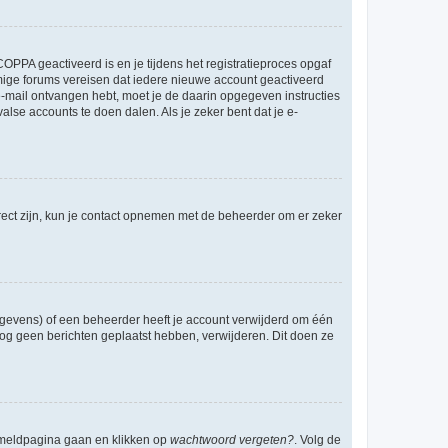
OPPA geactiveerd is en je tijdens het registratieproces opgaf
ommige forums vereisen dat iedere nieuwe account geactiveerd
 e-mail ontvangen hebt, moet je de daarin opgegeven instructies
lse accounts te doen dalen. Als je zeker bent dat je e-
rect zijn, kun je contact opnemen met de beheerder om er zeker
egevens) of een beheerder heeft je account verwijderd om één
e nog geen berichten geplaatst hebben, verwijderen. Dit doen ze
anmeldpagina gaan en klikken op
wachtwoord vergeten?
. Volg de