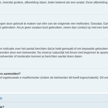
e, meestal grotere, afbeelding staan, beter bekend als een avatar. Deze afbeelding 
oegen door gebruik te maken van één van de volgende vier methodes: Gravatar, Gale
n gebruiken. Als je geen avatars kunt gebruiken, neem dan contact op met een beh
indicatie over het aantal berchten dat je hebt gemaakt of om bepaalde gebruikers 
d worden door een beheerder. Nu moet je natuurlijk het forum niet beginnen te sp
en beheerder of moderator kunnen je berichten aantal doen dalen.
k me aanmelden?
t ingebouwde e-mailformulier (indien de beheerder dit heeft ingeschakeld). Dit o
en
ie?