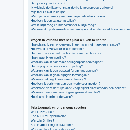
De tijden zijn niet correct!
Ik wijzigde de tijdzone, maar de tijd is nog steeds verkeerd!
Mijn taal zit niet in de lijst!
Wat zijn de afbeeldingen naast mijn gebruikersnaam?
Hoe kan ik een avatar instellen?
Wat is mijn rang en hoe verander ik mijn rang?
Wanneer ik op de e-maillink van een gebruiker klik, moet ik me aanme
Vragen in verband met het plaatsen van berichten
Hoe plaats ik een onderwerp in een forum of maak een reactie?
Hoe wijzig of verwijder ik een bericht?
Hoe voeg ik een onderschrift toe aan mijn bericht?
Hoe maak ik een peiling?
Waarom kan ik niet meer peilingsopties toevoegen?
Hoe wijzig of verwijder ik een peiling?
Waarom kan ik een bepaald forum niet openen?
Waarom kan ik geen bijlagen toevoegen?
Waarom ontving ik een waarschuwing?
Hoe kan ik berichten aan een moderator melden?
Waarvoor dient de "Opslaan"-knop bij het plaatsen van een bericht?
Waarom moet mijn bericht goedgekeurd worden?
Hoe bump ik mijn onderwerp?
Tekstopmaak en onderwerp soorten
Wat is BBCode?
Kan ik HTML gebruiken?
Wat zijn Smilies?
Kan ik afbeeldingen plaatsen?
Wat zijn globale mededelingen?