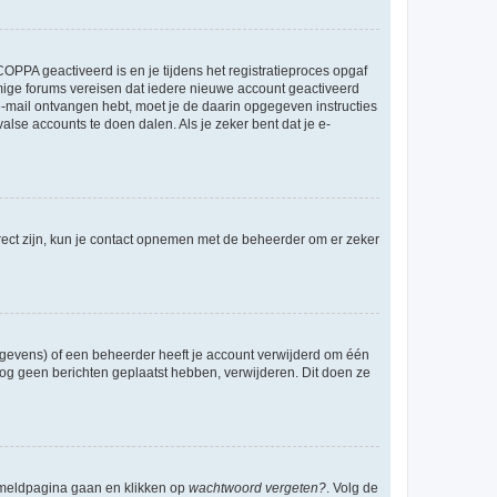
OPPA geactiveerd is en je tijdens het registratieproces opgaf
ommige forums vereisen dat iedere nieuwe account geactiveerd
 e-mail ontvangen hebt, moet je de daarin opgegeven instructies
lse accounts te doen dalen. Als je zeker bent dat je e-
rect zijn, kun je contact opnemen met de beheerder om er zeker
egevens) of een beheerder heeft je account verwijderd om één
e nog geen berichten geplaatst hebben, verwijderen. Dit doen ze
anmeldpagina gaan en klikken op
wachtwoord vergeten?
. Volg de