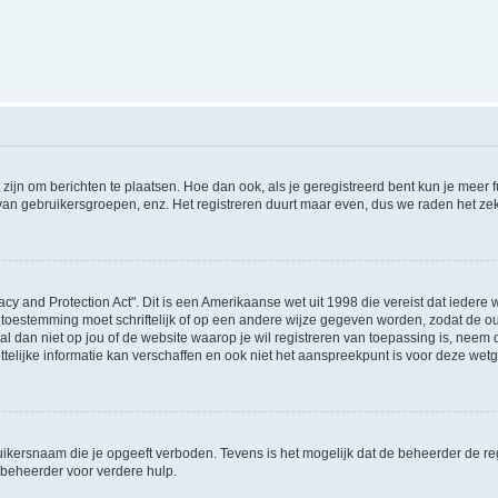
 zijn om berichten te plaatsen. Hoe dan ook, als je geregistreerd bent kun je meer
 van gebruikersgroepen, enz. Het registreren duurt maar even, dus we raden het ze
acy and Protection Act". Dit is een Amerikaanse wet uit 1998 die vereist dat ieder
 toestemming moet schriftelijk of op een andere wijze gegeven worden, zodat de 
et al dan niet op jou of de website waarop je wil registreren van toepassing is, nee
lijke informatie kan verschaffen en ook niet het aanspreekpunt is voor deze wetge
ikersnaam die je opgeeft verboden. Tevens is het mogelijk dat de beheerder de regi
beheerder voor verdere hulp.