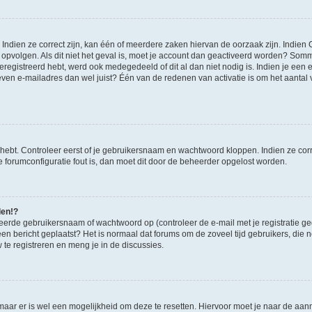
ndien ze correct zijn, kan één of meerdere zaken hiervan de oorzaak zijn. Indien C
es opvolgen. Als dit niet het geval is, moet je account dan geactiveerd worden? S
geregistreerd hebt, werd ook medegedeeld of dit al dan niet nodig is. Indien je een
ven e-mailadres dan wel juist? Één van de redenen van activatie is om het aantal va
 hebt. Controleer eerst of je gebruikersnaam en wachtwoord kloppen. Indien ze cor
 de forumconfiguratie fout is, dan moet dit door de beheerder opgelost worden.
den!?
eerde gebruikersnaam of wachtwoord op (controleer de e-mail met je registratie g
it een bericht geplaatst? Het is normaal dat forums om de zoveel tijd gebruikers, di
e registreren en meng je in de discussies.
 maar er is wel een mogelijkheid om deze te resetten. Hiervoor moet je naar de a