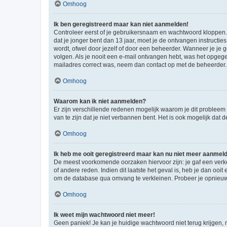
Omhoog
Ik ben geregistreerd maar kan niet aanmelden!
Controleer eerst of je gebruikersnaam en wachtwoord kloppen. I
dat je jonger bent dan 13 jaar, moet je de ontvangen instructi
wordt, ofwel door jezelf of door een beheerder. Wanneer je je 
volgen. Als je nooit een e-mail ontvangen hebt, was het opgege
mailadres correct was, neem dan contact op met de beheerder.
Omhoog
Waarom kan ik niet aanmelden?
Er zijn verschillende redenen mogelijk waarom je dit probleem
van te zijn dat je niet verbannen bent. Het is ook mogelijk dat
Omhoog
Ik heb me ooit geregistreerd maar kan nu niet meer aanmel
De meest voorkomende oorzaken hiervoor zijn: je gaf een verk
of andere reden. Indien dit laatste het geval is, heb je dan oo
om de database qua omvang te verkleinen. Probeer je opnieuw t
Omhoog
Ik weet mijn wachtwoord niet meer!
Geen paniek! Je kan je huidige wachtwoord niet terug krijgen,