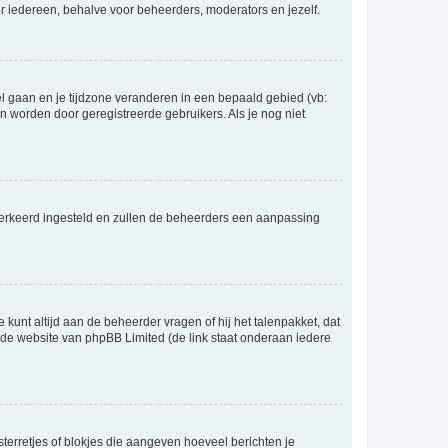
voor iedereen, behalve voor beheerders, moderators en jezelf.
eel gaan en je tijdzone veranderen in een bepaald gebied (vb:
 worden door geregistreerde gebruikers. Als je nog niet
er verkeerd ingesteld en zullen de beheerders een aanpassing
 kunt altijd aan de beheerder vragen of hij het talenpakket, dat
p de website van phpBB Limited (de link staat onderaan iedere
sterretjes of blokjes die aangeven hoeveel berichten je