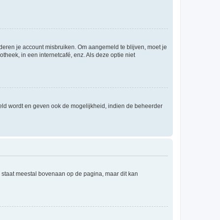
nderen je account misbruiken. Om aangemeld te blijven, moet je
theek, in een internetcafé, enz. Als deze optie niet
eld wordt en geven ook de mogelijkheid, indien de beheerder
e staat meestal bovenaan op de pagina, maar dit kan