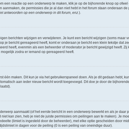
om een reactie op een onderwerp te maken, klik je op de bijhorende knop op ofwe
an aanmaken, de permissies die je al dan niet hebt in het forum staan onderaan de
et antwoorden op een onderwerp in dit forum, enz.
).
eigen berichten wijzigen en verwijderen. Je kunt een bericht wijzigen (soms maar voo
p je bericht gereageerd heeft, komt er onderaan je bericht een klein tekstje dat ze
ageerd heeft, evenmin als een beheerder of moderator je bericht gewijzigd heeft. 
r mogelijk zodra er iemand op gereageerd heeft.
rst één maken. Dit kun je via het gebruikerspaneel doen. Als je dit gedaan hebt, ku
automatisch aan ieder nieuw bericht wordt toegevoegd. Dit doe je door de bijhorende 
laatst).
erwerp aanmaakt (of het eerste bericht in een onderwerp bewerkt en als je daar pe
niet kan zien, heb je niet de juiste permissies om peilingen aan te maken). Je moet 
edeelte (limiet is ingesteld door de beheerder), met elke optie gescheiden door mi
jdslimiet in dagen voor de peiling (0 is een peiling van oneindige duur).