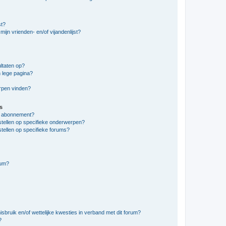
st?
ijn vrienden- en/of vijandenlijst?
ltaten op?
 lege pagina?
erpen vinden?
s
en abonnement?
stellen op specifieke onderwerpen?
tellen op specifieke forums?
rum?
bruik en/of wettelijke kwesties in verband met dit forum?
?