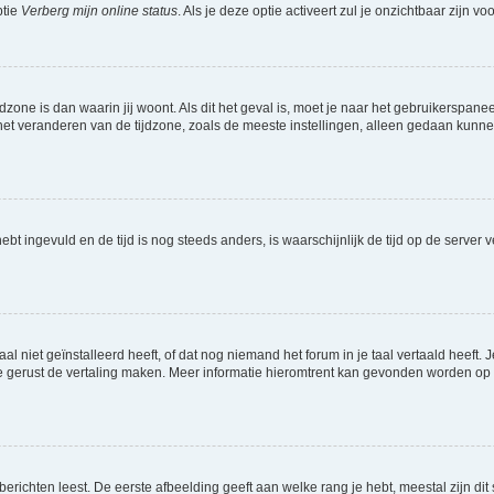
ptie
Verberg mijn online status
. Als je deze optie activeert zul je onzichtbaar zijn 
jdzone is dan waarin jij woont. Als dit het geval is, moet je naar het gebruikerspan
t veranderen van de tijdzone, zoals de meeste instellingen, alleen gedaan kunnen
 hebt ingevuld en de tijd is nog steeds anders, is waarschijnlijk de tijd op de serv
niet geïnstalleerd heeft, of dat nog niemand het forum in je taal vertaald heeft. Je
ag je gerust de vertaling maken. Meer informatie hieromtrent kan gevonden worden o
richten leest. De eerste afbeelding geeft aan welke rang je hebt, meestal zijn dit 