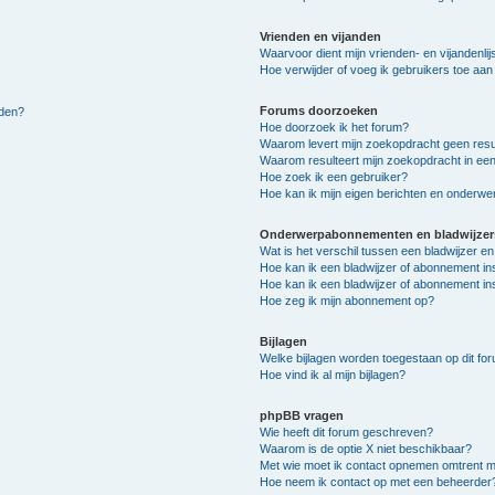
Vrienden en vijanden
Waarvoor dient mijn vrienden- en vijandenlij
Hoe verwijder of voeg ik gebruikers toe aan m
Forums doorzoeken
lden?
Hoe doorzoek ik het forum?
Waarom levert mijn zoekopdracht geen resu
Waarom resulteert mijn zoekopdracht in een
Hoe zoek ik een gebruiker?
Hoe kan ik mijn eigen berichten en onderw
Onderwerpabonnementen en bladwijzer
Wat is het verschil tussen een bladwijzer 
Hoe kan ik een bladwijzer of abonnement in
Hoe kan ik een bladwijzer of abonnement ins
Hoe zeg ik mijn abonnement op?
Bijlagen
Welke bijlagen worden toegestaan op dit fo
Hoe vind ik al mijn bijlagen?
phpBB vragen
Wie heeft dit forum geschreven?
Waarom is de optie X niet beschikbaar?
Met wie moet ik contact opnemen omtrent mis
Hoe neem ik contact op met een beheerder