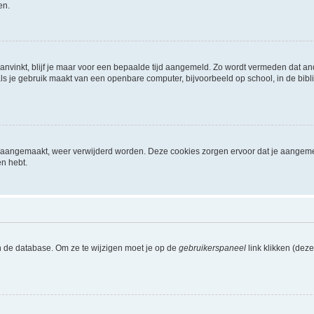
en.
aanvinkt, blijf je maar voor een bepaalde tijd aangemeld. Zo wordt vermeden dat a
ls je gebruik maakt van een openbare computer, bijvoorbeeld op school, in de biblio
ijn aangemaakt, weer verwijderd worden. Deze cookies zorgen ervoor dat je aangem
en hebt.
n de database. Om ze te wijzigen moet je op de
gebruikerspaneel
link klikken (dez