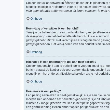
Om een nieuw onderwerp in één van de forums te plaatsen of 
Mogelijk moet je je registreren voor je een nieuw onderwerp k
mag geen nieuwe onderwerpen in dit forum plaatsen, je mag ni
Omhoog
Hoe wijzig of verwijder ik een bericht?
Tenzij je de beheerder of een moderator bent, kun je alleen je 
de
wijzig
knop van het desbetreffende bericht. Als er al iemand o
gewijzigd hebt. Dit zal niet verschijnen als nog niemand gere
gewijzigd hebben. Het verwijderen van een bericht is niet mee
Omhoog
Hoe voeg ik een onderschrift toe aan mijn bericht?
Om een onderschrift aan je bericht toe te voegen, moet je er ee
bericht plaatst. Je kunt er ook voor zorgen dat je onderschrift 
mogelijk om het onderschrift uit te schakelen als je het bericht p
Omhoog
Hoe maak ik een peiling?
Een peiling aanmaken is heel gemakkelijk, als je een nieuw ond
moeten zien onderaan het berichten-gedeelte (als je dit tabblad 
minstens 2 mogelijkheden invullen in het "peilingopties"-tekstg
een gebruiker mag kiezen onder "opties per gebruiker" en een ti