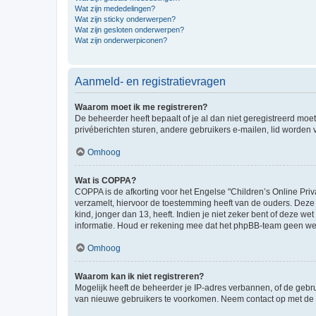
Wat zijn mededelingen?
Wat zijn sticky onderwerpen?
Wat zijn gesloten onderwerpen?
Wat zijn onderwerpiconen?
Aanmeld- en registratievragen
Waarom moet ik me registreren?
De beheerder heeft bepaalt of je al dan niet geregistreerd moet
privéberichten sturen, andere gebruikers e-mailen, lid worden
Omhoog
Wat is COPPA?
COPPA is de afkorting voor het Engelse "Children’s Online Priv
verzamelt, hiervoor de toestemming heeft van de ouders. Deze
kind, jonger dan 13, heeft. Indien je niet zeker bent of deze w
informatie. Houd er rekening mee dat het phpBB-team geen wette
Omhoog
Waarom kan ik niet registreren?
Mogelijk heeft de beheerder je IP-adres verbannen, of de gebru
van nieuwe gebruikers te voorkomen. Neem contact op met de 