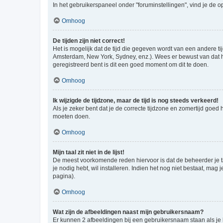
In het gebruikerspaneel onder "foruminstellingen", vind je de o
Omhoog
De tijden zijn niet correct!
Het is mogelijk dat de tijd die gegeven wordt van een andere ti
Amsterdam, New York, Sydney, enz.). Wees er bewust van dat he
geregistreerd bent is dit een goed moment om dit te doen.
Omhoog
Ik wijzigde de tijdzone, maar de tijd is nog steeds verkeerd!
Als je zeker bent dat je de correcte tijdzone en zomertijd goed
moeten doen.
Omhoog
Mijn taal zit niet in de lijst!
De meest voorkomende reden hiervoor is dat de beheerder je taal 
je nodig hebt, wil installeren. Indien het nog niet bestaat, m
pagina).
Omhoog
Wat zijn de afbeeldingen naast mijn gebruikersnaam?
Er kunnen 2 afbeeldingen bij een gebruikersnaam staan als je be