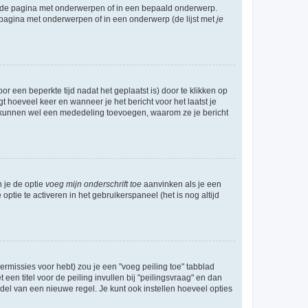
l de pagina met onderwerpen of in een bepaald onderwerp.
 pagina met onderwerpen of in een onderwerp (de lijst met
je
r een beperkte tijd nadat het geplaatst is) door te klikken op
gt hoeveel keer en wanneer je het bericht voor het laatst je
Zij kunnen wel een mededeling toevoegen, waarom ze je bericht
n je de optie
voeg mijn onderschrift toe
aanvinken als je een
optie te activeren in het gebruikerspaneel (het is nog altijd
rmissies voor hebt) zou je een "voeg peiling toe" tabblad
een titel voor de peiling invullen bij "peilingsvraag" en dan
ddel van een nieuwe regel. Je kunt ook instellen hoeveel opties