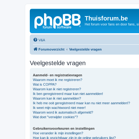
Thuisforum.be
Het forum voor fans en door fans, s
V&A
Forumoverzicht
Veelgestelde vragen
Veelgestelde vragen
Aanmeld- en registratievragen
Waarom moet ik me registreren?
Wat is COPPA?
Waarom kan ik niet registreren?
Ik ben geregistreerd maar kan niet aanmelden!
Waarom kan ik niet aanmelden?
Ik heb me ooit geregistreerd maar kan nu niet meer aanmelden!?
Ik weet mijn wachtwoord niet meer!
Waarom word ik automatisch afgemeld?
Wat doet "verwijder cookies"?
Gebruikersvoorkeuren en instellingen
Hoe verander ik mijn instellingen?
Hoe kan ik onzichtbaar zijn in de online gebruikers lijst?