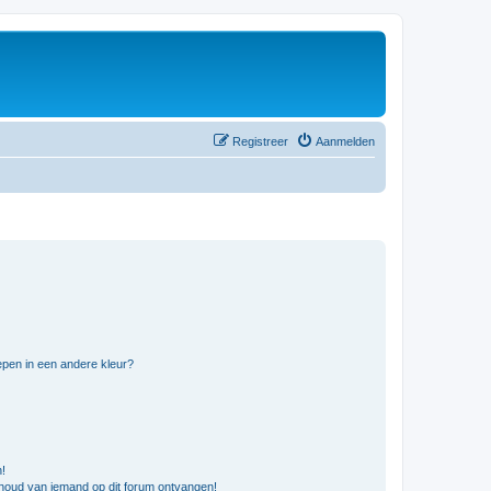
Registreer
Aanmelden
pen in een andere kleur?
n!
nhoud van iemand op dit forum ontvangen!