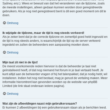
Sydney, enz.). Wees er bewust van dat het veranderen van de tijdzone, zoals
de meeste instellingen, alleen gedaan kunnen worden door geregistreerde
gebruikers. Als je nog niet geregistreerd bent is dit een goed moment om dit te
doen.
Omhoog
Ik wijzigde de tijdzone, maar de tijd is nog steeds verkeerd!
Als je zeker bent dat je de correcte tijdzone en zomertijd goed hebt ingevuld en
de tijd is nog steeds anders, is waarschijnlijk de tijd op de server verkeerd
ingesteld en zullen de beheerders een aanpassing moeten doen.
Omhoog
Mijn taal zit niet in de lijst!
De meest voorkomende reden hiervoor is dat de beheerder je taal niet
geïnstalleerd heeft, of dat nog niemand het forum in je taal vertaald heeft. Je
kunt altijd aan de beheerder vragen of hij het talenpakket, dat je nodig hebt, wil
installeren. Indien het nog niet bestaat, mag je gerust de vertaling maken. Meer
informatie hieromtrent kan gevonden worden op de website van phpBB
Limited (de link staat onderaan iedere pagina).
Omhoog
Wat zijn de afbeeldingen naast mijn gebruikersnaam?
Er kunnen 2 afbeeldingen bij een gebruikersnaam staan als je berichten leest.