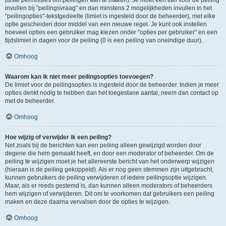
juiste permissies om peilingen aan te maken). Je moet een titel voor de peiling
invullen bij "peilingsvraag" en dan minstens 2 mogelijkheden invullen in het
"peilingopties"-tekstgedeelte (limiet is ingesteld door de beheerder), met elke
optie gescheiden door middel van een nieuwe regel. Je kunt ook instellen
hoeveel opties een gebruiker mag kiezen onder "opties per gebruiker" en een
tijdslimiet in dagen voor de peiling (0 is een peiling van oneindige duur).
Omhoog
Waarom kan ik niet meer peilingsopties toevoegen?
De limiet voor de peilingsopties is ingesteld door de beheerder. Indien je meer
opties denkt nodig te hebben dan het toegestane aantal, neem dan contact op
met de beheerder.
Omhoog
Hoe wijzig of verwijder ik een peiling?
Net zoals bij de berichten kan een peiling alleen gewijzigd worden door
degene die hem gemaakt heeft, en door een moderator of beheerder. Om de
peiling te wijzigen moet je het allereerste bericht van het onderwerp wijzigen
(hieraan is de peiling gekoppeld). Als er nog geen stemmen zijn uitgebracht,
kunnen gebruikers de peiling verwijderen of iedere peilingsoptie wijzigen.
Maar, als er reeds gestemd is, dan kunnen alleen moderators of beheerders
hem wijzigen of verwijderen. Dit om te voorkomen dat gebruikers een peiling
maken en deze daarna vervalsen door de opties te wijzigen.
Omhoog