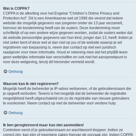
Wat is COPPA?
COPPA is de afkorting voor het Engelse "Children’s Online Privacy and
Protection Act". Dit is een Amerikaanse wet uit 1998 die vereist dat iedere
website die mogelijk gegevens van jongeren onder de 13 jaar verzamelt,
hiervoor de toestemming heeft van de ouders. Deze toestemming moet
schriftelijk of op een andere wijze gegeven worden, zodat de ouders weten dat
de website persoonlijke gegevens van hun kind, jonger dan 13, heeft. Indien je
niet zeker bent of deze wet al dan niet op jou of de website waarop je wil
registreren van toepassing is, neem dan contact op met een juridisch
raadgever voor meer informatie. Houd er rekening mee dat het phpBB-team
geen wettelijke informatie kan verschaffen en ook niet het aanspreekpunt is
voor deze wetgeving, tenzij dit hieronder vermeld wordt.
Omhoog
Waarom kan ik niet registreren?
Mogelijk heeft de beheerder je IP-adres verbannen, of de gebruikersnaam die
je opgeeft verboden. Tevens is het mogelijk dat de beheerder de registratie
mogelijkheid heeft uitgeschakeld om zo de registratie van nieuwe gebruikers
te voorkomen. Neem contact op met de beheerder voor verdere hulp.
Omhoog
Ik ben geregistreerd maar kan niet aanmelden!
Controleer eerst of je gebruikersnaam en wachtwoord kloppen. Indien ze
correct zijn, kan één of meerdere zaken hiervan de oorzaak zijn. Indien COPPA