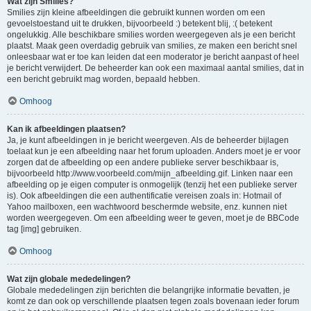
Wat zijn Smilies?
Smilies zijn kleine afbeeldingen die gebruikt kunnen worden om een
gevoelstoestand uit te drukken, bijvoorbeeld :) betekent blij, :( betekent
ongelukkig. Alle beschikbare smilies worden weergegeven als je een bericht
plaatst. Maak geen overdadig gebruik van smilies, ze maken een bericht snel
onleesbaar wat er toe kan leiden dat een moderator je bericht aanpast of heel
je bericht verwijdert. De beheerder kan ook een maximaal aantal smilies, dat in
een bericht gebruikt mag worden, bepaald hebben.
Omhoog
Kan ik afbeeldingen plaatsen?
Ja, je kunt afbeeldingen in je bericht weergeven. Als de beheerder bijlagen
toelaat kun je een afbeelding naar het forum uploaden. Anders moet je er voor
zorgen dat de afbeelding op een andere publieke server beschikbaar is,
bijvoorbeeld http://www.voorbeeld.com/mijn_afbeelding.gif. Linken naar een
afbeelding op je eigen computer is onmogelijk (tenzij het een publieke server
is). Ook afbeeldingen die een authentificatie vereisen zoals in: Hotmail of
Yahoo mailboxen, een wachtwoord beschermde website, enz. kunnen niet
worden weergegeven. Om een afbeelding weer te geven, moet je de BBCode
tag [img] gebruiken.
Omhoog
Wat zijn globale mededelingen?
Globale mededelingen zijn berichten die belangrijke informatie bevatten, je
komt ze dan ook op verschillende plaatsen tegen zoals bovenaan ieder forum