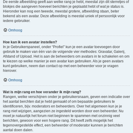
De eerste afbeelding geeft aan welke rang je hebt, meestal zijn dit sterretjes of
blokjes die aangeven hoeveel berichten je geplaatst hebt of wat je status is.
Hieronder kan nog een tweede, meestal grotere, afbeelding staan, beter
bekend als een avatar. Deze afbeelding is meestal uniek of persoonlijk voor
iedere gebruiker.
Omhoog
Hoe kan ik een avatar instellen?
In je Gebruikerspaneel, onder “Profiel” kun je een avatar toevoegen door
gebruik te maken van één van de volgende vier methodes: Gravatar, Galerij,
Afstand of Upload. Het is aan de beheerders om avatars in te schakelen en om
te kiezen op welke manier je een avatar kan gebruiken. Als je geen avatars
kunt gebruiken, neem dan contact op met een beheerder voor je vragen
hierover.
Omhoog
Wat is mijn rang en hoe verander ik mijn rang?
Rangen, welke verschijnen onder je gebruikersnaam, geven een indicatie over
het aantal berchten dat je hebt gemaakt of om bepaalde gebruikers te
identificeren, bijv. moderators en beheerders. Over het algemeen kun je je
rang niet wijzigen, aangezien ze ingesteld worden door een beheerder. Nu
moet je natuurlijk het forum niet beginnen te spammen met onzinnig veel
berichten, gewoon voor een hogere rang. Dit heeft zelfs mogelijk het
tegenovergestelde effect, een beheerder of moderator kunnen je berichten
aantal doen dalen.