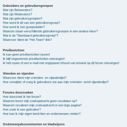
Gebruikers en gebruikersgroepen
Wat zijn Beheerders?
Wat zijn Moderators?
Wat zijn gebruikersgroepen?
Hoe word ik lid van een gebruikersgroep?
Hoe word ik een groepsleider?
Waarom staan verschillende gebruikersgroepen in een andere kleur?
Wat is de "Standaard gebruikersgroep"?
Waarvoor dient de "Het Team"-link?
Privéberichten
Ik kan geen privéberichten sturen!
Ik blijf ongewenste privéberichten ontvangen!
Ik heb spam of een e-mail met ongepaste inhoud van iemand op dit forum ontvangen!
Vrienden en vijanden
Waarvoor dient mijn vrienden- en vijandenlijst?
Hoe verwijder of voeg ik gebruikers toe aan mijn vrienden- en/of vijandenlijst?
Forums doorzoeken
Hoe doorzoek ik het forum?
Waarom levert mijn zoekopdracht geen resultaten op?
Waarom resulteert mijn zoekopdracht in een lege pagina?
Hoe zoek ik een gebruiker?
Hoe kan ik mijn eigen berichten en onderwerpen vinden?
Onderwerpabonnementen en bladwijzers