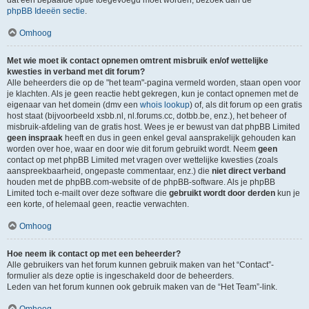
dat een bepaalde optie toegevoegd moet worden, bezoek dan de
phpBB Ideeën sectie
.
Omhoog
Met wie moet ik contact opnemen omtrent misbruik en/of wettelijke
kwesties in verband met dit forum?
Alle beheerders die op de "het team"-pagina vermeld worden, staan open voor
je klachten. Als je geen reactie hebt gekregen, kun je contact opnemen met de
eigenaar van het domein (dmv een
whois lookup
) of, als dit forum op een gratis
host staat (bijvoorbeeld xsbb.nl, nl.forums.cc, dotbb.be, enz.), het beheer of
misbruik-afdeling van de gratis host. Wees je er bewust van dat phpBB Limited
geen inspraak
heeft en dus in geen enkel geval aansprakelijk gehouden kan
worden over hoe, waar en door wie dit forum gebruikt wordt. Neem
geen
contact op met phpBB Limited met vragen over wettelijke kwesties (zoals
aanspreekbaarheid, ongepaste commentaar, enz.) die
niet direct verband
houden met de phpBB.com-website of de phpBB-software. Als je phpBB
Limited toch e-mailt over deze software die
gebruikt wordt door derden
kun je
een korte, of helemaal geen, reactie verwachten.
Omhoog
Hoe neem ik contact op met een beheerder?
Alle gebruikers van het forum kunnen gebruik maken van het “Contact”-
formulier als deze optie is ingeschakeld door de beheerders.
Leden van het forum kunnen ook gebruik maken van de “Het Team”-link.