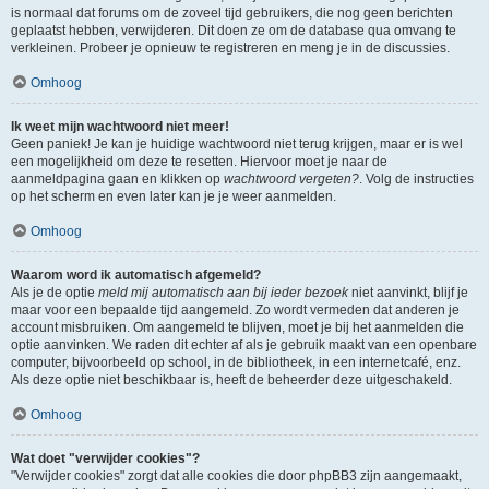
is normaal dat forums om de zoveel tijd gebruikers, die nog geen berichten
geplaatst hebben, verwijderen. Dit doen ze om de database qua omvang te
verkleinen. Probeer je opnieuw te registreren en meng je in de discussies.
Omhoog
Ik weet mijn wachtwoord niet meer!
Geen paniek! Je kan je huidige wachtwoord niet terug krijgen, maar er is wel
een mogelijkheid om deze te resetten. Hiervoor moet je naar de
aanmeldpagina gaan en klikken op
wachtwoord vergeten?
. Volg de instructies
op het scherm en even later kan je je weer aanmelden.
Omhoog
Waarom word ik automatisch afgemeld?
Als je de optie
meld mij automatisch aan bij ieder bezoek
niet aanvinkt, blijf je
maar voor een bepaalde tijd aangemeld. Zo wordt vermeden dat anderen je
account misbruiken. Om aangemeld te blijven, moet je bij het aanmelden die
optie aanvinken. We raden dit echter af als je gebruik maakt van een openbare
computer, bijvoorbeeld op school, in de bibliotheek, in een internetcafé, enz.
Als deze optie niet beschikbaar is, heeft de beheerder deze uitgeschakeld.
Omhoog
Wat doet "verwijder cookies"?
"Verwijder cookies" zorgt dat alle cookies die door phpBB3 zijn aangemaakt,