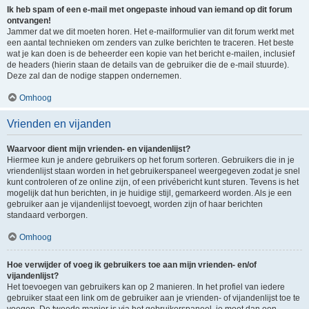
Ik heb spam of een e-mail met ongepaste inhoud van iemand op dit forum
ontvangen!
Jammer dat we dit moeten horen. Het e-mailformulier van dit forum werkt met
een aantal technieken om zenders van zulke berichten te traceren. Het beste
wat je kan doen is de beheerder een kopie van het bericht e-mailen, inclusief
de headers (hierin staan de details van de gebruiker die de e-mail stuurde).
Deze zal dan de nodige stappen ondernemen.
Omhoog
Vrienden en vijanden
Waarvoor dient mijn vrienden- en vijandenlijst?
Hiermee kun je andere gebruikers op het forum sorteren. Gebruikers die in je
vriendenlijst staan worden in het gebruikerspaneel weergegeven zodat je snel
kunt controleren of ze online zijn, of een privébericht kunt sturen. Tevens is het
mogelijk dat hun berichten, in je huidige stijl, gemarkeerd worden. Als je een
gebruiker aan je vijandenlijst toevoegt, worden zijn of haar berichten
standaard verborgen.
Omhoog
Hoe verwijder of voeg ik gebruikers toe aan mijn vrienden- en/of
vijandenlijst?
Het toevoegen van gebruikers kan op 2 manieren. In het profiel van iedere
gebruiker staat een link om de gebruiker aan je vrienden- of vijandenlijst toe te