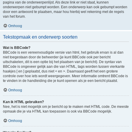
pagina van de onderwerpenlijst. Als deze link er niet staat, kunnen
onderwerpen niet gebumpt worden. Een onderwerp kan ook gebumpt worden
door een antwoord te plaatsen, maar hou hierbij wel rekening met de regels
van het forum.
Omhoog
Tekstopmaak en onderwerp soorten
Wat is BBCode?
BBCode is een vereenvoudigde versie van html, het gebruik ervan is al dan
niet toegestaan door de beheerder (je kunt BBCode ook per bericht
uitschakelen, dit is een optie bij het plaatsen van je bericht). De syntax van
BBCode is ongeveer gelijk aan die van HTML, tags worden tussen vierkante
haakjes [ en ] geplaatst, dus niet < en >. Daarnaast geeft het een grotere
controle over hoe iets wordt weergegeven. Meer informatie omtrent BBCode is
te vinden in de handleiding die je kunt openen als je een bericht plaatst.
Omhoog
Kan ik HTML gebruiken?
Nee, het is niet mogelijk om je bericht op te maken met HTML code. De meeste
opmaak die je via HTML kan toepassen is ook via BBCode mogelijk.
Omhoog