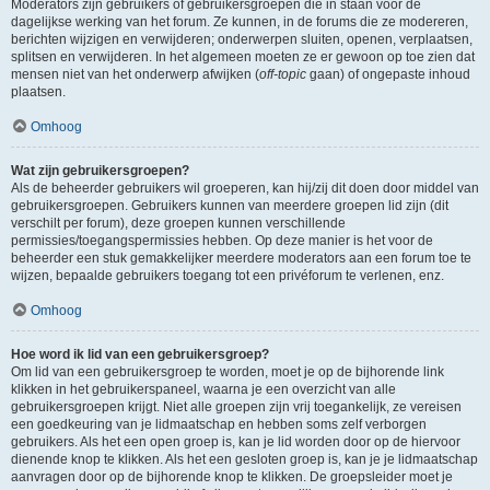
Moderators zijn gebruikers of gebruikersgroepen die in staan voor de
dagelijkse werking van het forum. Ze kunnen, in de forums die ze modereren,
berichten wijzigen en verwijderen; onderwerpen sluiten, openen, verplaatsen,
splitsen en verwijderen. In het algemeen moeten ze er gewoon op toe zien dat
mensen niet van het onderwerp afwijken (
off-topic
gaan) of ongepaste inhoud
plaatsen.
Omhoog
Wat zijn gebruikersgroepen?
Als de beheerder gebruikers wil groeperen, kan hij/zij dit doen door middel van
gebruikersgroepen. Gebruikers kunnen van meerdere groepen lid zijn (dit
verschilt per forum), deze groepen kunnen verschillende
permissies/toegangspermissies hebben. Op deze manier is het voor de
beheerder een stuk gemakkelijker meerdere moderators aan een forum toe te
wijzen, bepaalde gebruikers toegang tot een privéforum te verlenen, enz.
Omhoog
Hoe word ik lid van een gebruikersgroep?
Om lid van een gebruikersgroep te worden, moet je op de bijhorende link
klikken in het gebruikerspaneel, waarna je een overzicht van alle
gebruikersgroepen krijgt. Niet alle groepen zijn vrij toegankelijk, ze vereisen
een goedkeuring van je lidmaatschap en hebben soms zelf verborgen
gebruikers. Als het een open groep is, kan je lid worden door op de hiervoor
dienende knop te klikken. Als het een gesloten groep is, kan je je lidmaatschap
aanvragen door op de bijhorende knop te klikken. De groepsleider moet je