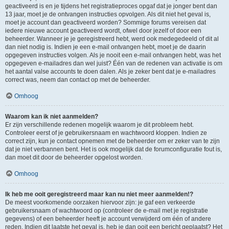
geactiveerd is en je tijdens het registratieproces opgaf dat je jonger bent dan
13 jaar, moet je de ontvangen instructies opvolgen. Als dit niet het geval is,
moet je account dan geactiveerd worden? Sommige forums vereisen dat
iedere nieuwe account geactiveerd wordt, ofwel door jezelf of door een
beheerder. Wanneer je je geregistreerd hebt, werd ook medegedeeld of dit al
dan niet nodig is. Indien je een e-mail ontvangen hebt, moet je de daarin
opgegeven instructies volgen. Als je nooit een e-mail ontvangen hebt, was het
opgegeven e-mailadres dan wel juist? Één van de redenen van activatie is om
het aantal valse accounts te doen dalen. Als je zeker bent dat je e-mailadres
correct was, neem dan contact op met de beheerder.
Omhoog
Waarom kan ik niet aanmelden?
Er zijn verschillende redenen mogelijk waarom je dit probleem hebt.
Controleer eerst of je gebruikersnaam en wachtwoord kloppen. Indien ze
correct zijn, kun je contact opnemen met de beheerder om er zeker van te zijn
dat je niet verbannen bent. Het is ook mogelijk dat de forumconfiguratie fout is,
dan moet dit door de beheerder opgelost worden.
Omhoog
Ik heb me ooit geregistreerd maar kan nu niet meer aanmelden!?
De meest voorkomende oorzaken hiervoor zijn: je gaf een verkeerde
gebruikersnaam of wachtwoord op (controleer de e-mail met je registratie
gegevens) of een beheerder heeft je account verwijderd om één of andere
reden. Indien dit laatste het geval is, heb je dan ooit een bericht geplaatst? Het