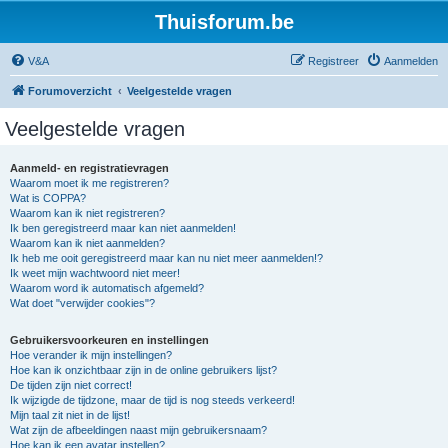
Thuisforum.be
V&A
Registreer
Aanmelden
Forumoverzicht
Veelgestelde vragen
Veelgestelde vragen
Aanmeld- en registratievragen
Waarom moet ik me registreren?
Wat is COPPA?
Waarom kan ik niet registreren?
Ik ben geregistreerd maar kan niet aanmelden!
Waarom kan ik niet aanmelden?
Ik heb me ooit geregistreerd maar kan nu niet meer aanmelden!?
Ik weet mijn wachtwoord niet meer!
Waarom word ik automatisch afgemeld?
Wat doet "verwijder cookies"?
Gebruikersvoorkeuren en instellingen
Hoe verander ik mijn instellingen?
Hoe kan ik onzichtbaar zijn in de online gebruikers lijst?
De tijden zijn niet correct!
Ik wijzigde de tijdzone, maar de tijd is nog steeds verkeerd!
Mijn taal zit niet in de lijst!
Wat zijn de afbeeldingen naast mijn gebruikersnaam?
Hoe kan ik een avatar instellen?