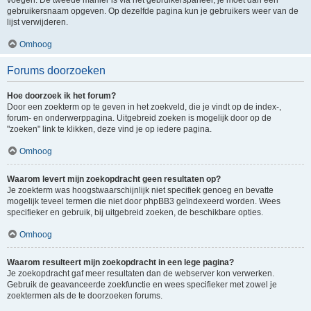
voegen. De tweede manier is via het gebruikerspaneel, je moet dan een
gebruikersnaam opgeven. Op dezelfde pagina kun je gebruikers weer van de
lijst verwijderen.
Omhoog
Forums doorzoeken
Hoe doorzoek ik het forum?
Door een zoekterm op te geven in het zoekveld, die je vindt op de index-,
forum- en onderwerppagina. Uitgebreid zoeken is mogelijk door op de
"zoeken" link te klikken, deze vind je op iedere pagina.
Omhoog
Waarom levert mijn zoekopdracht geen resultaten op?
Je zoekterm was hoogstwaarschijnlijk niet specifiek genoeg en bevatte
mogelijk teveel termen die niet door phpBB3 geïndexeerd worden. Wees
specifieker en gebruik, bij uitgebreid zoeken, de beschikbare opties.
Omhoog
Waarom resulteert mijn zoekopdracht in een lege pagina?
Je zoekopdracht gaf meer resultaten dan de webserver kon verwerken.
Gebruik de geavanceerde zoekfunctie en wees specifieker met zowel je
zoektermen als de te doorzoeken forums.