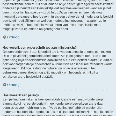
beperkte tijd nadat het geplaatst is) door te klikken op de
wijzig
knop van het
desbetreffende bericht. Als er al iemand op je bericht gereageerd heeft, komt er
onderaan je bericht een klein tekstje dat zegt hoeveel keer en wanneer je het
bericht voor het laatst je gewijzigd hebt. Dit zal niet verschijnen als nog
niemand gereageerd heeft, evenmin als een beheerder of moderator je bericht
gewijzigd heeft. Zij kunnen wel een mededeling toevoegen, waarom ze je
bericht gewijzigd hebben. Het verwijderen van een bericht is niet meer
mogelijk zodra er iemand op gereageerd heeft.
Omhoog
Hoe voeg ik een onderschrift toe aan mijn bericht?
Om een onderschrift aan je bericht toe te voegen, moet je er eerst één maken.
Dit kun je via het gebruikerspaneel doen. Als je dit gedaan hebt, kun je de
optie
voeg mijn onderschrift toe
aanvinken als je een bericht plaatst. Je kunt er
ook voor zorgen dat je onderschrift automatisch aan ieder nieuw bericht wordt
toegevoegd. Dit doe je door de bijhorende optie te activeren in het
gebruikerspaneel (het is nog altijd mogelijk om het onderschrift uit te
schakelen als je het bericht plaatst).
Omhoog
Hoe maak ik een peiling?
Een peiling aanmaken is heel gemakkelijk, als je een nieuw onderwerp
aanmaakt (of het eerste bericht in een onderwerp bewerkt en als je daar
permissies voor hebt) zou je een "voeg peiling toe" tabblad moeten zien
onderaan het berichten-gedeelte (als je dit tabblad niet kan zien, heb je niet de