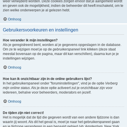
weer verwijderd worden. Deze cookies zorgen ervoor dat je aangemeld wordt
en geven ook de mogelijkheid, indien de beheerder dit heeft inschakeld, om te
zien welke onderwerpen je al gelezen hebt.
Omhoog
Gebruikersvoorkeuren en instellingen
Hoe verander ik mijn instellingen?
Als je geregistreerd bent, worden al je gegevens opgeslagen in de database.
Om ze te wijzigen moet je op de
gebruikerspaneel
link klikken (deze staat
meestal bovenaan op de pagina, maar dit kan verschillen), daarna kun je je
instellingen wijzigen.
Omhoog
Hoe kan ik onzichtbaar zijn in de online gebruikers lijst?
In het gebruikerspaneel onder "foruminstellingen", vind je de optie
Verberg
mijn online status
. Als je deze optie activeert zul je onzichtbaar zijn voor
iedereen, behalve voor beheerders, moderators en jezelf.
Omhoog
De tijden zijn niet correct!
Het is mogelijk dat de tijd die gegeven wordt van een andere tijdzone is dan
waarin jij woont. Als dit het geval is, moet je naar het gebruikerspaneel gaan
en je tijdzone veranderen in een bepaald gebied (vb: Amsterdam, New York,