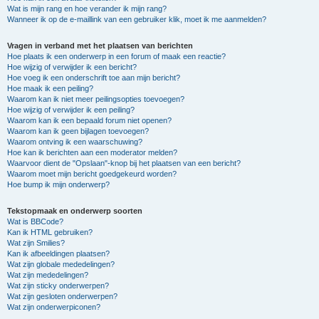
Wat is mijn rang en hoe verander ik mijn rang?
Wanneer ik op de e-maillink van een gebruiker klik, moet ik me aanmelden?
Vragen in verband met het plaatsen van berichten
Hoe plaats ik een onderwerp in een forum of maak een reactie?
Hoe wijzig of verwijder ik een bericht?
Hoe voeg ik een onderschrift toe aan mijn bericht?
Hoe maak ik een peiling?
Waarom kan ik niet meer peilingsopties toevoegen?
Hoe wijzig of verwijder ik een peiling?
Waarom kan ik een bepaald forum niet openen?
Waarom kan ik geen bijlagen toevoegen?
Waarom ontving ik een waarschuwing?
Hoe kan ik berichten aan een moderator melden?
Waarvoor dient de "Opslaan"-knop bij het plaatsen van een bericht?
Waarom moet mijn bericht goedgekeurd worden?
Hoe bump ik mijn onderwerp?
Tekstopmaak en onderwerp soorten
Wat is BBCode?
Kan ik HTML gebruiken?
Wat zijn Smilies?
Kan ik afbeeldingen plaatsen?
Wat zijn globale mededelingen?
Wat zijn mededelingen?
Wat zijn sticky onderwerpen?
Wat zijn gesloten onderwerpen?
Wat zijn onderwerpiconen?