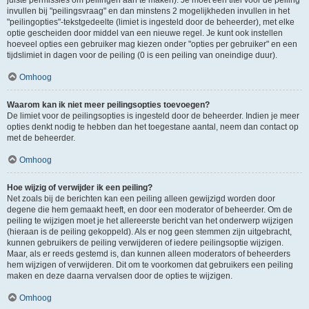
juiste permissies om peilingen aan te maken). Je moet een titel voor de peiling
invullen bij "peilingsvraag" en dan minstens 2 mogelijkheden invullen in het
"peilingopties"-tekstgedeelte (limiet is ingesteld door de beheerder), met elke
optie gescheiden door middel van een nieuwe regel. Je kunt ook instellen
hoeveel opties een gebruiker mag kiezen onder "opties per gebruiker" en een
tijdslimiet in dagen voor de peiling (0 is een peiling van oneindige duur).
Omhoog
Waarom kan ik niet meer peilingsopties toevoegen?
De limiet voor de peilingsopties is ingesteld door de beheerder. Indien je meer
opties denkt nodig te hebben dan het toegestane aantal, neem dan contact op
met de beheerder.
Omhoog
Hoe wijzig of verwijder ik een peiling?
Net zoals bij de berichten kan een peiling alleen gewijzigd worden door
degene die hem gemaakt heeft, en door een moderator of beheerder. Om de
peiling te wijzigen moet je het allereerste bericht van het onderwerp wijzigen
(hieraan is de peiling gekoppeld). Als er nog geen stemmen zijn uitgebracht,
kunnen gebruikers de peiling verwijderen of iedere peilingsoptie wijzigen.
Maar, als er reeds gestemd is, dan kunnen alleen moderators of beheerders
hem wijzigen of verwijderen. Dit om te voorkomen dat gebruikers een peiling
maken en deze daarna vervalsen door de opties te wijzigen.
Omhoog