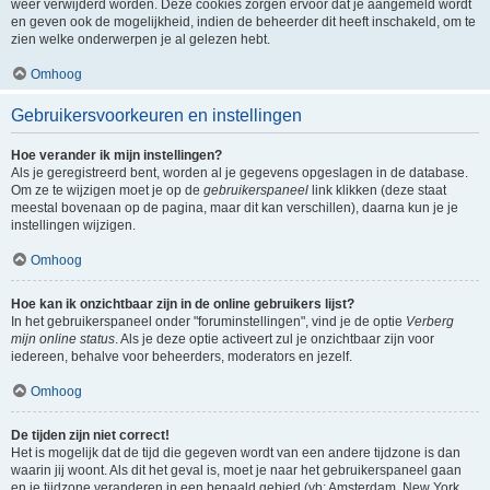
weer verwijderd worden. Deze cookies zorgen ervoor dat je aangemeld wordt
en geven ook de mogelijkheid, indien de beheerder dit heeft inschakeld, om te
zien welke onderwerpen je al gelezen hebt.
Omhoog
Gebruikersvoorkeuren en instellingen
Hoe verander ik mijn instellingen?
Als je geregistreerd bent, worden al je gegevens opgeslagen in de database.
Om ze te wijzigen moet je op de
gebruikerspaneel
link klikken (deze staat
meestal bovenaan op de pagina, maar dit kan verschillen), daarna kun je je
instellingen wijzigen.
Omhoog
Hoe kan ik onzichtbaar zijn in de online gebruikers lijst?
In het gebruikerspaneel onder "foruminstellingen", vind je de optie
Verberg
mijn online status
. Als je deze optie activeert zul je onzichtbaar zijn voor
iedereen, behalve voor beheerders, moderators en jezelf.
Omhoog
De tijden zijn niet correct!
Het is mogelijk dat de tijd die gegeven wordt van een andere tijdzone is dan
waarin jij woont. Als dit het geval is, moet je naar het gebruikerspaneel gaan
en je tijdzone veranderen in een bepaald gebied (vb: Amsterdam, New York,