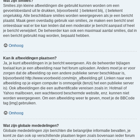
Wat zijn Smilies?
Smilies zijn kleine afbeeldingen die gebruikt kunnen worden om een
gevoelstoestand uit te drukken, bijvoorbeeld :) betekent blij, :( betekent
ongelukkig. Alle beschikbare smilies worden weergegeven als je een bericht
plaatst. Maak geen overdadig gebruik van smilies, ze maken een bericht snel
onleesbaar wat er toe kan leiden dat een moderator je bericht aanpast of heel
je bericht verwijdert. De beheerder kan ook een maximaal aantal smilies, dat in
een bericht gebruikt mag worden, bepaald hebben.
Omhoog
Kan ik afbeeldingen plaatsen?
Ja, je kunt afbeeldingen in je bericht weergeven. Als de beheerder bijlagen
toelaat kun je een afbeelding naar het forum uploaden. Anders moet je er voor
zorgen dat de afbeelding op een andere publieke server beschikbaar is,
bijvoorbeeld http://www.voorbeeld.com/mijn_afbeelding.gif. Linken naar een
afbeelding op je eigen computer is onmogelijk (tenzij het een publieke server
is). Ook afbeeldingen die een authentificatie vereisen zoals in: Hotmail of
Yahoo mailboxen, een wachtwoord beschermde website, enz. kunnen niet
worden weergegeven. Om een afbeelding weer te geven, moet je de BBCode
tag [img] gebruiken.
Omhoog
Wat zijn globale mededelingen?
Globale mededelingen zijn berichten die belangrijke informatie bevatten, je
komt ze dan ook op verschillende plaatsen tegen zoals bovenaan ieder forum