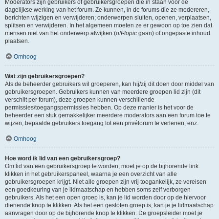
Moderators zijn gebruikers of gebruikersgroepen die in staan voor de
dagelijkse werking van het forum. Ze kunnen, in de forums die ze modereren,
berichten wijzigen en verwijderen; onderwerpen sluiten, openen, verplaatsen,
splitsen en verwijderen. In het algemeen moeten ze er gewoon op toe zien dat
mensen niet van het onderwerp afwijken (
off-topic
gaan) of ongepaste inhoud
plaatsen.
Omhoog
Wat zijn gebruikersgroepen?
Als de beheerder gebruikers wil groeperen, kan hij/zij dit doen door middel van
gebruikersgroepen. Gebruikers kunnen van meerdere groepen lid zijn (dit
verschilt per forum), deze groepen kunnen verschillende
permissies/toegangspermissies hebben. Op deze manier is het voor de
beheerder een stuk gemakkelijker meerdere moderators aan een forum toe te
wijzen, bepaalde gebruikers toegang tot een privéforum te verlenen, enz.
Omhoog
Hoe word ik lid van een gebruikersgroep?
Om lid van een gebruikersgroep te worden, moet je op de bijhorende link
klikken in het gebruikerspaneel, waarna je een overzicht van alle
gebruikersgroepen krijgt. Niet alle groepen zijn vrij toegankelijk, ze vereisen
een goedkeuring van je lidmaatschap en hebben soms zelf verborgen
gebruikers. Als het een open groep is, kan je lid worden door op de hiervoor
dienende knop te klikken. Als het een gesloten groep is, kan je je lidmaatschap
aanvragen door op de bijhorende knop te klikken. De groepsleider moet je