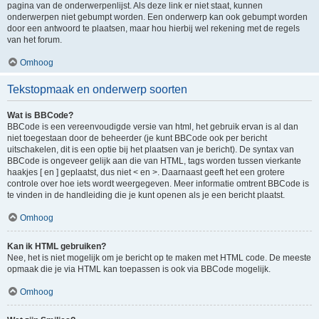
pagina van de onderwerpenlijst. Als deze link er niet staat, kunnen
onderwerpen niet gebumpt worden. Een onderwerp kan ook gebumpt worden
door een antwoord te plaatsen, maar hou hierbij wel rekening met de regels
van het forum.
Omhoog
Tekstopmaak en onderwerp soorten
Wat is BBCode?
BBCode is een vereenvoudigde versie van html, het gebruik ervan is al dan
niet toegestaan door de beheerder (je kunt BBCode ook per bericht
uitschakelen, dit is een optie bij het plaatsen van je bericht). De syntax van
BBCode is ongeveer gelijk aan die van HTML, tags worden tussen vierkante
haakjes [ en ] geplaatst, dus niet < en >. Daarnaast geeft het een grotere
controle over hoe iets wordt weergegeven. Meer informatie omtrent BBCode is
te vinden in de handleiding die je kunt openen als je een bericht plaatst.
Omhoog
Kan ik HTML gebruiken?
Nee, het is niet mogelijk om je bericht op te maken met HTML code. De meeste
opmaak die je via HTML kan toepassen is ook via BBCode mogelijk.
Omhoog