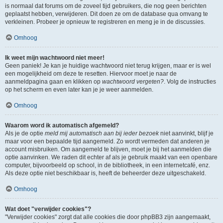
is normaal dat forums om de zoveel tijd gebruikers, die nog geen berichten
geplaatst hebben, verwijderen. Dit doen ze om de database qua omvang te
verkleinen. Probeer je opnieuw te registreren en meng je in de discussies.
Omhoog
Ik weet mijn wachtwoord niet meer!
Geen paniek! Je kan je huidige wachtwoord niet terug krijgen, maar er is wel
een mogelijkheid om deze te resetten. Hiervoor moet je naar de
aanmeldpagina gaan en klikken op
wachtwoord vergeten?
. Volg de instructies
op het scherm en even later kan je je weer aanmelden.
Omhoog
Waarom word ik automatisch afgemeld?
Als je de optie
meld mij automatisch aan bij ieder bezoek
niet aanvinkt, blijf je
maar voor een bepaalde tijd aangemeld. Zo wordt vermeden dat anderen je
account misbruiken. Om aangemeld te blijven, moet je bij het aanmelden die
optie aanvinken. We raden dit echter af als je gebruik maakt van een openbare
computer, bijvoorbeeld op school, in de bibliotheek, in een internetcafé, enz.
Als deze optie niet beschikbaar is, heeft de beheerder deze uitgeschakeld.
Omhoog
Wat doet "verwijder cookies"?
"Verwijder cookies" zorgt dat alle cookies die door phpBB3 zijn aangemaakt,