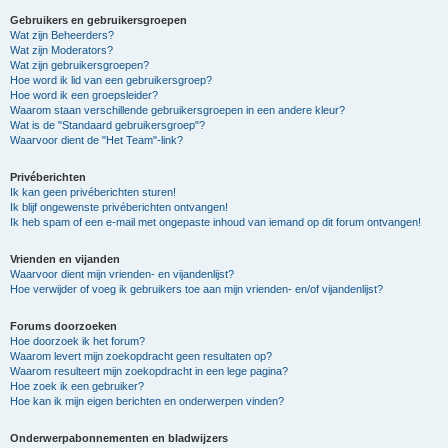
Gebruikers en gebruikersgroepen
Wat zijn Beheerders?
Wat zijn Moderators?
Wat zijn gebruikersgroepen?
Hoe word ik lid van een gebruikersgroep?
Hoe word ik een groepsleider?
Waarom staan verschillende gebruikersgroepen in een andere kleur?
Wat is de "Standaard gebruikersgroep"?
Waarvoor dient de "Het Team"-link?
Privéberichten
Ik kan geen privéberichten sturen!
Ik blijf ongewenste privéberichten ontvangen!
Ik heb spam of een e-mail met ongepaste inhoud van iemand op dit forum ontvangen!
Vrienden en vijanden
Waarvoor dient mijn vrienden- en vijandenlijst?
Hoe verwijder of voeg ik gebruikers toe aan mijn vrienden- en/of vijandenlijst?
Forums doorzoeken
Hoe doorzoek ik het forum?
Waarom levert mijn zoekopdracht geen resultaten op?
Waarom resulteert mijn zoekopdracht in een lege pagina?
Hoe zoek ik een gebruiker?
Hoe kan ik mijn eigen berichten en onderwerpen vinden?
Onderwerpabonnementen en bladwijzers