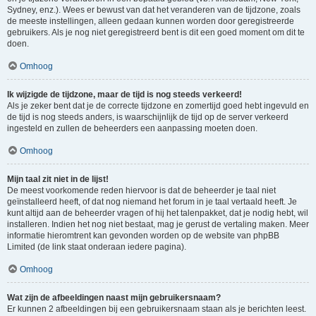
Sydney, enz.). Wees er bewust van dat het veranderen van de tijdzone, zoals
de meeste instellingen, alleen gedaan kunnen worden door geregistreerde
gebruikers. Als je nog niet geregistreerd bent is dit een goed moment om dit te
doen.
Omhoog
Ik wijzigde de tijdzone, maar de tijd is nog steeds verkeerd!
Als je zeker bent dat je de correcte tijdzone en zomertijd goed hebt ingevuld en
de tijd is nog steeds anders, is waarschijnlijk de tijd op de server verkeerd
ingesteld en zullen de beheerders een aanpassing moeten doen.
Omhoog
Mijn taal zit niet in de lijst!
De meest voorkomende reden hiervoor is dat de beheerder je taal niet
geïnstalleerd heeft, of dat nog niemand het forum in je taal vertaald heeft. Je
kunt altijd aan de beheerder vragen of hij het talenpakket, dat je nodig hebt, wil
installeren. Indien het nog niet bestaat, mag je gerust de vertaling maken. Meer
informatie hieromtrent kan gevonden worden op de website van phpBB
Limited (de link staat onderaan iedere pagina).
Omhoog
Wat zijn de afbeeldingen naast mijn gebruikersnaam?
Er kunnen 2 afbeeldingen bij een gebruikersnaam staan als je berichten leest.