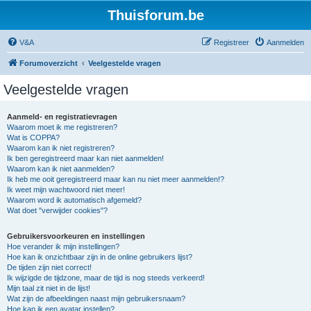
Thuisforum.be
V&A
Registreer
Aanmelden
Forumoverzicht
Veelgestelde vragen
Veelgestelde vragen
Aanmeld- en registratievragen
Waarom moet ik me registreren?
Wat is COPPA?
Waarom kan ik niet registreren?
Ik ben geregistreerd maar kan niet aanmelden!
Waarom kan ik niet aanmelden?
Ik heb me ooit geregistreerd maar kan nu niet meer aanmelden!?
Ik weet mijn wachtwoord niet meer!
Waarom word ik automatisch afgemeld?
Wat doet "verwijder cookies"?
Gebruikersvoorkeuren en instellingen
Hoe verander ik mijn instellingen?
Hoe kan ik onzichtbaar zijn in de online gebruikers lijst?
De tijden zijn niet correct!
Ik wijzigde de tijdzone, maar de tijd is nog steeds verkeerd!
Mijn taal zit niet in de lijst!
Wat zijn de afbeeldingen naast mijn gebruikersnaam?
Hoe kan ik een avatar instellen?