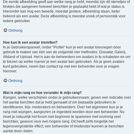
De eerste afbeelding geeft aan welke rang je hebt, meestal zijn dit sterretjes of
blokjes die aangeven hoeveel berichten je geplaatst hebt of wat je status is.
Hieronder kan nog een tweede, meestal grotere, afbeelding staan, beter
bekend als een avatar. Deze afbeelding is meestal uniek of persoonlijk voor
iedere gebruiker.
Omhoog
Hoe kan ik een avatar instellen?
In je Gebruikerspaneel, onder “Profiel” kun je een avatar toevoegen door
gebruik te maken van één van de volgende vier methodes: Gravatar, Galerij,
Afstand of Upload. Het is aan de beheerders om avatars in te schakelen en om
te kiezen op welke manier je een avatar kan gebruiken. Als je geen avatars
kunt gebruiken, neem dan contact op met een beheerder voor je vragen
hierover.
Omhoog
Wat is mijn rang en hoe verander ik mijn rang?
Rangen, welke verschijnen onder je gebruikersnaam, geven een indicatie over
het aantal berchten dat je hebt gemaakt of om bepaalde gebruikers te
identificeren, bijv. moderators en beheerders. Over het algemeen kun je je
rang niet wijzigen, aangezien ze ingesteld worden door een beheerder. Nu
moet je natuurlijk het forum niet beginnen te spammen met onzinnig veel
berichten, gewoon voor een hogere rang. Dit heeft zelfs mogelijk het
tegenovergestelde effect, een beheerder of moderator kunnen je berichten
aantal doen dalen.