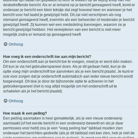
beperkte tijd nadat het geplaatst is) door te klikken op de
wijzig
knop van het
desbetreffende bericht. Als er al iemand op je bericht gereageerd heeft, komt er
onderaan je bericht een klein tekstje dat zegt hoeveel keer en wanneer je het
bericht voor het laatst je gewijzigd hebt. Dit zal niet verschijnen als nog
niemand gereageerd heeft, evenmin als een beheerder of moderator je bericht
gewijzigd heeft. Zij kunnen wel een mededeling toevoegen, waarom ze je
bericht gewijzigd hebben. Het verwijderen van een bericht is niet meer
mogelijk zodra er iemand op gereageerd heeft.
Omhoog
Hoe voeg ik een onderschrift toe aan mijn bericht?
Om een onderschrift aan je bericht toe te voegen, moet je er eerst één maken.
Dit kun je via het gebruikerspaneel doen. Als je dit gedaan hebt, kun je de
optie
voeg mijn onderschrift toe
aanvinken als je een bericht plaatst. Je kunt er
ook voor zorgen dat je onderschrift automatisch aan ieder nieuw bericht wordt
toegevoegd. Dit doe je door de bijhorende optie te activeren in het
gebruikerspaneel (het is nog altijd mogelijk om het onderschrift uit te
schakelen als je het bericht plaatst).
Omhoog
Hoe maak ik een peiling?
Een peiling aanmaken is heel gemakkelijk, als je een nieuw onderwerp
aanmaakt (of het eerste bericht in een onderwerp bewerkt en als je daar
permissies voor hebt) zou je een "voeg peiling toe" tabblad moeten zien
onderaan het berichten-gedeelte (als je dit tabblad niet kan zien, heb je niet de