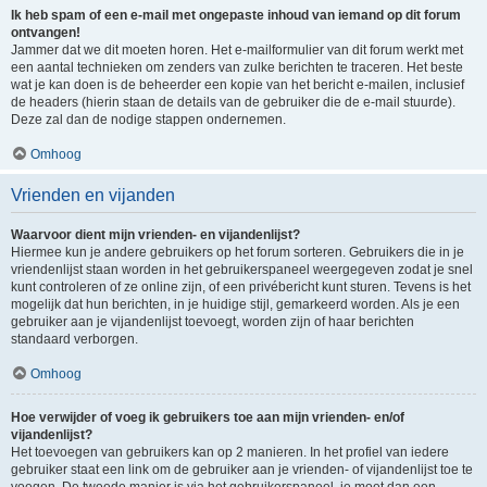
Ik heb spam of een e-mail met ongepaste inhoud van iemand op dit forum
ontvangen!
Jammer dat we dit moeten horen. Het e-mailformulier van dit forum werkt met
een aantal technieken om zenders van zulke berichten te traceren. Het beste
wat je kan doen is de beheerder een kopie van het bericht e-mailen, inclusief
de headers (hierin staan de details van de gebruiker die de e-mail stuurde).
Deze zal dan de nodige stappen ondernemen.
Omhoog
Vrienden en vijanden
Waarvoor dient mijn vrienden- en vijandenlijst?
Hiermee kun je andere gebruikers op het forum sorteren. Gebruikers die in je
vriendenlijst staan worden in het gebruikerspaneel weergegeven zodat je snel
kunt controleren of ze online zijn, of een privébericht kunt sturen. Tevens is het
mogelijk dat hun berichten, in je huidige stijl, gemarkeerd worden. Als je een
gebruiker aan je vijandenlijst toevoegt, worden zijn of haar berichten
standaard verborgen.
Omhoog
Hoe verwijder of voeg ik gebruikers toe aan mijn vrienden- en/of
vijandenlijst?
Het toevoegen van gebruikers kan op 2 manieren. In het profiel van iedere
gebruiker staat een link om de gebruiker aan je vrienden- of vijandenlijst toe te