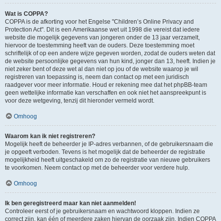
Wat is COPPA?
COPPA is de afkorting voor het Engelse "Children’s Online Privacy and
Protection Act". Dit is een Amerikaanse wet uit 1998 die vereist dat iedere
website die mogelijk gegevens van jongeren onder de 13 jaar verzamelt,
hiervoor de toestemming heeft van de ouders. Deze toestemming moet
schriftelijk of op een andere wijze gegeven worden, zodat de ouders weten dat
de website persoonlijke gegevens van hun kind, jonger dan 13, heeft. Indien je
niet zeker bent of deze wet al dan niet op jou of de website waarop je wil
registreren van toepassing is, neem dan contact op met een juridisch
raadgever voor meer informatie. Houd er rekening mee dat het phpBB-team
geen wettelijke informatie kan verschaffen en ook niet het aanspreekpunt is
voor deze wetgeving, tenzij dit hieronder vermeld wordt.
Omhoog
Waarom kan ik niet registreren?
Mogelijk heeft de beheerder je IP-adres verbannen, of de gebruikersnaam die
je opgeeft verboden. Tevens is het mogelijk dat de beheerder de registratie
mogelijkheid heeft uitgeschakeld om zo de registratie van nieuwe gebruikers
te voorkomen. Neem contact op met de beheerder voor verdere hulp.
Omhoog
Ik ben geregistreerd maar kan niet aanmelden!
Controleer eerst of je gebruikersnaam en wachtwoord kloppen. Indien ze
correct zijn, kan één of meerdere zaken hiervan de oorzaak zijn. Indien COPPA