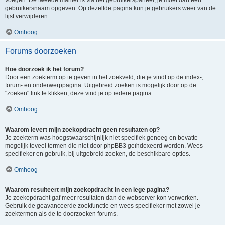
voegen. De tweede manier is via het gebruikerspaneel, je moet dan een
gebruikersnaam opgeven. Op dezelfde pagina kun je gebruikers weer van de
lijst verwijderen.
Omhoog
Forums doorzoeken
Hoe doorzoek ik het forum?
Door een zoekterm op te geven in het zoekveld, die je vindt op de index-,
forum- en onderwerppagina. Uitgebreid zoeken is mogelijk door op de
"zoeken" link te klikken, deze vind je op iedere pagina.
Omhoog
Waarom levert mijn zoekopdracht geen resultaten op?
Je zoekterm was hoogstwaarschijnlijk niet specifiek genoeg en bevatte
mogelijk teveel termen die niet door phpBB3 geïndexeerd worden. Wees
specifieker en gebruik, bij uitgebreid zoeken, de beschikbare opties.
Omhoog
Waarom resulteert mijn zoekopdracht in een lege pagina?
Je zoekopdracht gaf meer resultaten dan de webserver kon verwerken.
Gebruik de geavanceerde zoekfunctie en wees specifieker met zowel je
zoektermen als de te doorzoeken forums.