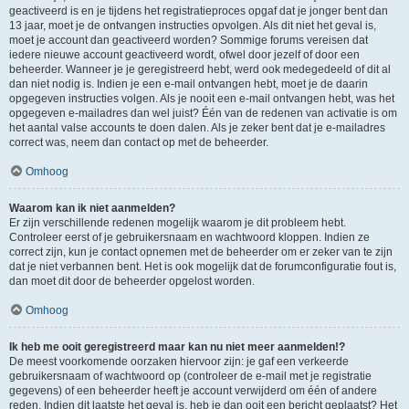
geactiveerd is en je tijdens het registratieproces opgaf dat je jonger bent dan
13 jaar, moet je de ontvangen instructies opvolgen. Als dit niet het geval is,
moet je account dan geactiveerd worden? Sommige forums vereisen dat
iedere nieuwe account geactiveerd wordt, ofwel door jezelf of door een
beheerder. Wanneer je je geregistreerd hebt, werd ook medegedeeld of dit al
dan niet nodig is. Indien je een e-mail ontvangen hebt, moet je de daarin
opgegeven instructies volgen. Als je nooit een e-mail ontvangen hebt, was het
opgegeven e-mailadres dan wel juist? Één van de redenen van activatie is om
het aantal valse accounts te doen dalen. Als je zeker bent dat je e-mailadres
correct was, neem dan contact op met de beheerder.
Omhoog
Waarom kan ik niet aanmelden?
Er zijn verschillende redenen mogelijk waarom je dit probleem hebt.
Controleer eerst of je gebruikersnaam en wachtwoord kloppen. Indien ze
correct zijn, kun je contact opnemen met de beheerder om er zeker van te zijn
dat je niet verbannen bent. Het is ook mogelijk dat de forumconfiguratie fout is,
dan moet dit door de beheerder opgelost worden.
Omhoog
Ik heb me ooit geregistreerd maar kan nu niet meer aanmelden!?
De meest voorkomende oorzaken hiervoor zijn: je gaf een verkeerde
gebruikersnaam of wachtwoord op (controleer de e-mail met je registratie
gegevens) of een beheerder heeft je account verwijderd om één of andere
reden. Indien dit laatste het geval is, heb je dan ooit een bericht geplaatst? Het