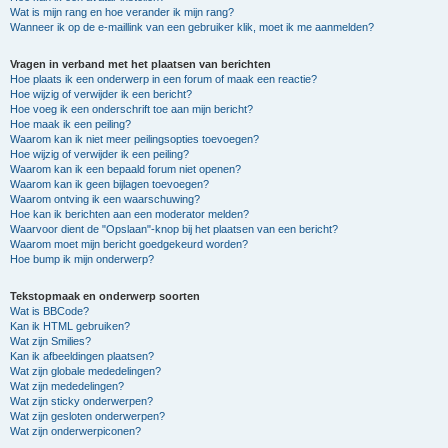
Wat is mijn rang en hoe verander ik mijn rang?
Wanneer ik op de e-maillink van een gebruiker klik, moet ik me aanmelden?
Vragen in verband met het plaatsen van berichten
Hoe plaats ik een onderwerp in een forum of maak een reactie?
Hoe wijzig of verwijder ik een bericht?
Hoe voeg ik een onderschrift toe aan mijn bericht?
Hoe maak ik een peiling?
Waarom kan ik niet meer peilingsopties toevoegen?
Hoe wijzig of verwijder ik een peiling?
Waarom kan ik een bepaald forum niet openen?
Waarom kan ik geen bijlagen toevoegen?
Waarom ontving ik een waarschuwing?
Hoe kan ik berichten aan een moderator melden?
Waarvoor dient de "Opslaan"-knop bij het plaatsen van een bericht?
Waarom moet mijn bericht goedgekeurd worden?
Hoe bump ik mijn onderwerp?
Tekstopmaak en onderwerp soorten
Wat is BBCode?
Kan ik HTML gebruiken?
Wat zijn Smilies?
Kan ik afbeeldingen plaatsen?
Wat zijn globale mededelingen?
Wat zijn mededelingen?
Wat zijn sticky onderwerpen?
Wat zijn gesloten onderwerpen?
Wat zijn onderwerpiconen?