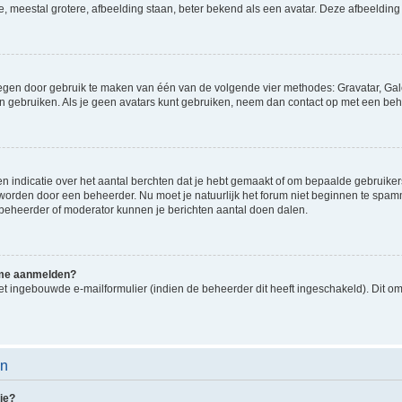
e, meestal grotere, afbeelding staan, beter bekend als een avatar. Deze afbeelding 
oegen door gebruik te maken van één van de volgende vier methodes: Gravatar, Gale
n gebruiken. Als je geen avatars kunt gebruiken, neem dan contact op met een beh
indicatie over het aantal berchten dat je hebt gemaakt of om bepaalde gebruikers 
d worden door een beheerder. Nu moet je natuurlijk het forum niet beginnen te sp
en beheerder of moderator kunnen je berichten aantal doen dalen.
k me aanmelden?
t ingebouwde e-mailformulier (indien de beheerder dit heeft ingeschakeld). Dit o
en
ie?