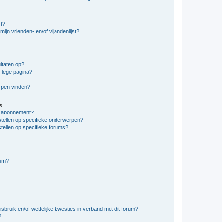
st?
ijn vrienden- en/of vijandenlijst?
ltaten op?
 lege pagina?
erpen vinden?
s
en abonnement?
stellen op specifieke onderwerpen?
tellen op specifieke forums?
rum?
bruik en/of wettelijke kwesties in verband met dit forum?
?