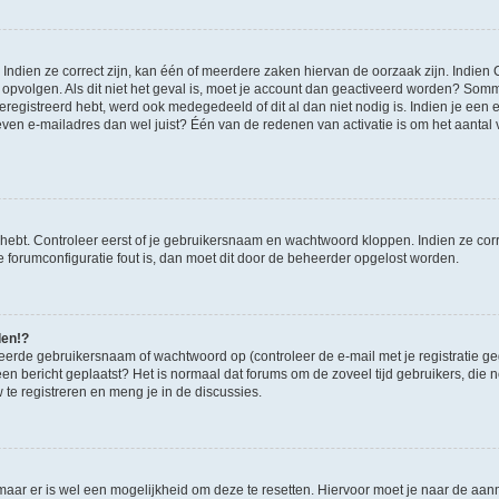
ndien ze correct zijn, kan één of meerdere zaken hiervan de oorzaak zijn. Indien C
es opvolgen. Als dit niet het geval is, moet je account dan geactiveerd worden? S
geregistreerd hebt, werd ook medegedeeld of dit al dan niet nodig is. Indien je een
ven e-mailadres dan wel juist? Één van de redenen van activatie is om het aantal va
 hebt. Controleer eerst of je gebruikersnaam en wachtwoord kloppen. Indien ze cor
 de forumconfiguratie fout is, dan moet dit door de beheerder opgelost worden.
den!?
eerde gebruikersnaam of wachtwoord op (controleer de e-mail met je registratie g
it een bericht geplaatst? Het is normaal dat forums om de zoveel tijd gebruikers, di
e registreren en meng je in de discussies.
 maar er is wel een mogelijkheid om deze te resetten. Hiervoor moet je naar de a