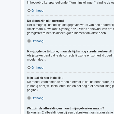
In het gebruikerspaneel onder "foruminstellingen", vind je de o
Omhoog
De tijden zijn niet correct!
Het is mogelijk dat de tijd die gegeven wordt van een andere ti
Amsterdam, New York, Sydney, enz.). Wees er bewust van dat he
geregistreerd bent is dit een goed moment om dit te doen.
Omhoog
Ik wijzigde de tijdzone, maar de tijd is nog steeds verkeerd!
Als je zeker bent dat je de correcte tijdzone en zomertijd goed
moeten doen.
Omhoog
Mijn taal zit niet in de lijst!
De meest voorkomende reden hiervoor is dat de beheerder je taal 
je nodig hebt, wil installeren. Indien het nog niet bestaat, m
pagina).
Omhoog
Wat zijn de afbeeldingen naast mijn gebruikersnaam?
Er kunnen 2 afbeeldingen bij een gebruikersnaam staan als je be