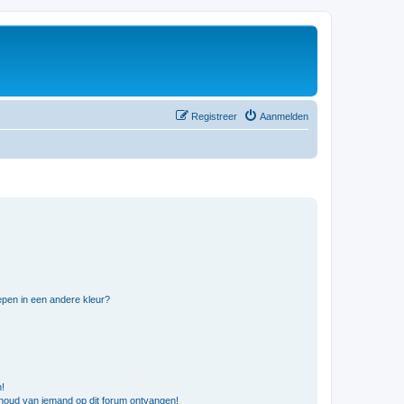
Registreer
Aanmelden
pen in een andere kleur?
n!
nhoud van iemand op dit forum ontvangen!