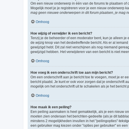
Om een nieuw onderwerp in één van de forums te plaatsen of 
Mogelijk moet je je registreren voor je een nieuw onderwerp k
mag geen nieuwe onderwerpen in dit forum plaatsen, je mag ni
Omhoog
Hoe wijzig of verwijder ik een bericht?
Tenzij je de beheerder of een moderator bent, kun je alleen je 
de
wijzig
knop van het desbetreffende bericht. Als er al iemand o
gewijzigd hebt. Dit zal niet verschijnen als nog niemand gere
gewijzigd hebben. Het verwijderen van een bericht is niet mee
Omhoog
Hoe voeg ik een onderschrift toe aan mijn bericht?
Om een onderschrift aan je bericht toe te voegen, moet je er ee
bericht plaatst. Je kunt er ook voor zorgen dat je onderschrift 
mogelijk om het onderschrift uit te schakelen als je het bericht p
Omhoog
Hoe maak ik een peiling?
Een peiling aanmaken is heel gemakkelijk, als je een nieuw ond
moeten zien onderaan het berichten-gedeelte (als je dit tabblad 
minstens 2 mogelijkheden invullen in het "peilingopties"-tekstg
een gebruiker mag kiezen onder "opties per gebruiker" en een ti