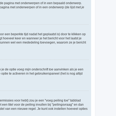
l de pagina met onderwerpen of in een bepaald onderwerp.
 pagina met onderwerpen of in een onderwerp (de lijst met
je
r een beperkte tijd nadat het geplaatst is) door te klikken op
gt hoeveel keer en wanneer je het bericht voor het laatst je
Zij kunnen wel een mededeling toevoegen, waarom ze je bericht
n je de optie
voeg mijn onderschrift toe
aanvinken als je een
optie te activeren in het gebruikerspaneel (het is nog altijd
rmissies voor hebt) zou je een "voeg peiling toe" tabblad
een titel voor de peiling invullen bij "peilingsvraag" en dan
ddel van een nieuwe regel. Je kunt ook instellen hoeveel opties