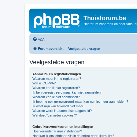
Thuisforum.be
Het forum voor fans en door fans, s
V&A
Forumoverzicht
Veelgestelde vragen
Veelgestelde vragen
Aanmeld- en registratievragen
Waarom moet ik me registreren?
Wat is COPPA?
Waarom kan ik niet registreren?
Ik ben geregistreerd maar kan niet aanmelden!
Waarom kan ik niet aanmelden?
Ik heb me ooit geregistreerd maar kan nu niet meer aanmelden!?
Ik weet mijn wachtwoord niet meer!
Waarom word ik automatisch afgemeld?
Wat doet "verwijder cookies"?
Gebruikersvoorkeuren en instellingen
Hoe verander ik mijn instellingen?
Hoe kan ik onzichtbaar zijn in de online gebruikers lijst?