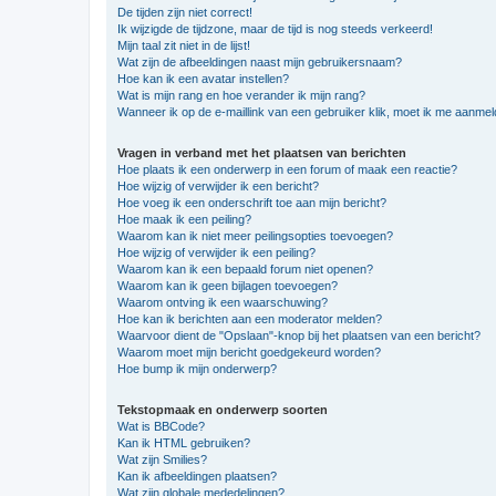
De tijden zijn niet correct!
Ik wijzigde de tijdzone, maar de tijd is nog steeds verkeerd!
Mijn taal zit niet in de lijst!
Wat zijn de afbeeldingen naast mijn gebruikersnaam?
Hoe kan ik een avatar instellen?
Wat is mijn rang en hoe verander ik mijn rang?
Wanneer ik op de e-maillink van een gebruiker klik, moet ik me aanme
Vragen in verband met het plaatsen van berichten
Hoe plaats ik een onderwerp in een forum of maak een reactie?
Hoe wijzig of verwijder ik een bericht?
Hoe voeg ik een onderschrift toe aan mijn bericht?
Hoe maak ik een peiling?
Waarom kan ik niet meer peilingsopties toevoegen?
Hoe wijzig of verwijder ik een peiling?
Waarom kan ik een bepaald forum niet openen?
Waarom kan ik geen bijlagen toevoegen?
Waarom ontving ik een waarschuwing?
Hoe kan ik berichten aan een moderator melden?
Waarvoor dient de "Opslaan"-knop bij het plaatsen van een bericht?
Waarom moet mijn bericht goedgekeurd worden?
Hoe bump ik mijn onderwerp?
Tekstopmaak en onderwerp soorten
Wat is BBCode?
Kan ik HTML gebruiken?
Wat zijn Smilies?
Kan ik afbeeldingen plaatsen?
Wat zijn globale mededelingen?