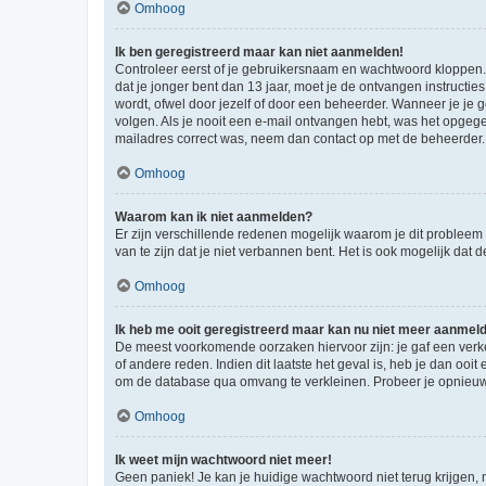
Omhoog
Ik ben geregistreerd maar kan niet aanmelden!
Controleer eerst of je gebruikersnaam en wachtwoord kloppen. I
dat je jonger bent dan 13 jaar, moet je de ontvangen instructi
wordt, ofwel door jezelf of door een beheerder. Wanneer je je 
volgen. Als je nooit een e-mail ontvangen hebt, was het opgege
mailadres correct was, neem dan contact op met de beheerder.
Omhoog
Waarom kan ik niet aanmelden?
Er zijn verschillende redenen mogelijk waarom je dit probleem
van te zijn dat je niet verbannen bent. Het is ook mogelijk dat
Omhoog
Ik heb me ooit geregistreerd maar kan nu niet meer aanmel
De meest voorkomende oorzaken hiervoor zijn: je gaf een verk
of andere reden. Indien dit laatste het geval is, heb je dan oo
om de database qua omvang te verkleinen. Probeer je opnieuw t
Omhoog
Ik weet mijn wachtwoord niet meer!
Geen paniek! Je kan je huidige wachtwoord niet terug krijgen,