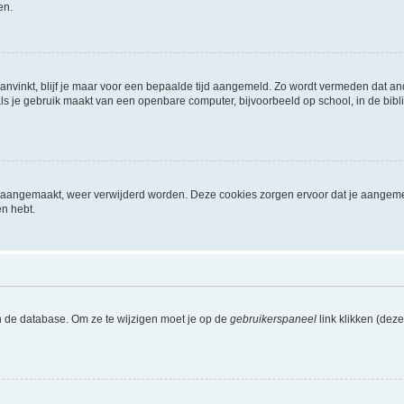
en.
aanvinkt, blijf je maar voor een bepaalde tijd aangemeld. Zo wordt vermeden dat a
ls je gebruik maakt van een openbare computer, bijvoorbeeld op school, in de biblio
ijn aangemaakt, weer verwijderd worden. Deze cookies zorgen ervoor dat je aangem
en hebt.
n de database. Om ze te wijzigen moet je op de
gebruikerspaneel
link klikken (dez