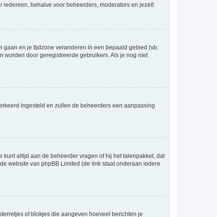
voor iedereen, behalve voor beheerders, moderators en jezelf.
eel gaan en je tijdzone veranderen in een bepaald gebied (vb:
 worden door geregistreerde gebruikers. Als je nog niet
er verkeerd ingesteld en zullen de beheerders een aanpassing
 kunt altijd aan de beheerder vragen of hij het talenpakket, dat
p de website van phpBB Limited (de link staat onderaan iedere
sterretjes of blokjes die aangeven hoeveel berichten je