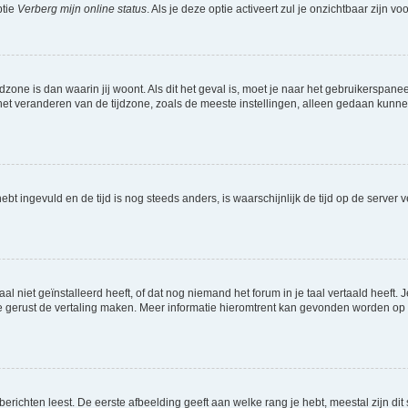
ptie
Verberg mijn online status
. Als je deze optie activeert zul je onzichtbaar zijn 
jdzone is dan waarin jij woont. Als dit het geval is, moet je naar het gebruikerspan
t veranderen van de tijdzone, zoals de meeste instellingen, alleen gedaan kunnen
 hebt ingevuld en de tijd is nog steeds anders, is waarschijnlijk de tijd op de serv
niet geïnstalleerd heeft, of dat nog niemand het forum in je taal vertaald heeft. Je
ag je gerust de vertaling maken. Meer informatie hieromtrent kan gevonden worden o
richten leest. De eerste afbeelding geeft aan welke rang je hebt, meestal zijn dit 