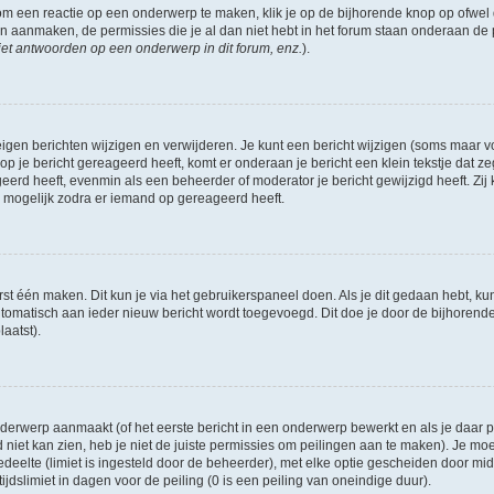
om een reactie op een onderwerp te maken, klik je op de bijhorende knop op ofwe
an aanmaken, de permissies die je al dan niet hebt in het forum staan onderaan de
et antwoorden op een onderwerp in dit forum, enz.
).
eigen berichten wijzigen en verwijderen. Je kunt een bericht wijzigen (soms maar voo
p je bericht gereageerd heeft, komt er onderaan je bericht een klein tekstje dat ze
ageerd heeft, evenmin als een beheerder of moderator je bericht gewijzigd heeft. 
r mogelijk zodra er iemand op gereageerd heeft.
rst één maken. Dit kun je via het gebruikerspaneel doen. Als je dit gedaan hebt, ku
automatisch aan ieder nieuw bericht wordt toegevoegd. Dit doe je door de bijhorende 
laatst).
erwerp aanmaakt (of het eerste bericht in een onderwerp bewerkt en als je daar pe
niet kan zien, heb je niet de juiste permissies om peilingen aan te maken). Je moet 
edeelte (limiet is ingesteld door de beheerder), met elke optie gescheiden door mi
jdslimiet in dagen voor de peiling (0 is een peiling van oneindige duur).