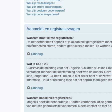
Wat zijn mededelingen?
Wat zijn sticky onderwerpen?
Wat zijn gesloten onderwerpen?
Wat zijn onderwerpiconen?
Aanmeld- en registratievragen
Waarom moet ik me registreren?
De beheerder heeft bepaalt of je al dan niet geregistreerd moet
privéberichten sturen, andere gebruikers e-mailen, lid worden
Omhoog
Wat is COPPA?
COPPA is de afkorting voor het Engelse "Children’s Online Priv
verzamelt, hiervoor de toestemming heeft van de ouders. Deze
kind, jonger dan 13, heeft. Indien je niet zeker bent of deze w
informatie. Houd er rekening mee dat het phpBB-team geen wette
Omhoog
Waarom kan ik niet registreren?
Mogelijk heeft de beheerder je IP-adres verbannen, of de gebru
van nieuwe gebruikers te voorkomen. Neem contact op met de 