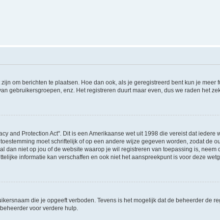
 zijn om berichten te plaatsen. Hoe dan ook, als je geregistreerd bent kun je meer
 van gebruikersgroepen, enz. Het registreren duurt maar even, dus we raden het ze
acy and Protection Act". Dit is een Amerikaanse wet uit 1998 die vereist dat ieder
 toestemming moet schriftelijk of op een andere wijze gegeven worden, zodat de 
et al dan niet op jou of de website waarop je wil registreren van toepassing is, nee
lijke informatie kan verschaffen en ook niet het aanspreekpunt is voor deze wetge
ikersnaam die je opgeeft verboden. Tevens is het mogelijk dat de beheerder de regi
beheerder voor verdere hulp.