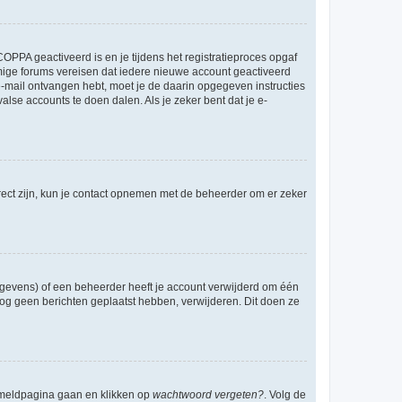
OPPA geactiveerd is en je tijdens het registratieproces opgaf
ommige forums vereisen dat iedere nieuwe account geactiveerd
 e-mail ontvangen hebt, moet je de daarin opgegeven instructies
lse accounts te doen dalen. Als je zeker bent dat je e-
rect zijn, kun je contact opnemen met de beheerder om er zeker
egevens) of een beheerder heeft je account verwijderd om één
e nog geen berichten geplaatst hebben, verwijderen. Dit doen ze
anmeldpagina gaan en klikken op
wachtwoord vergeten?
. Volg de