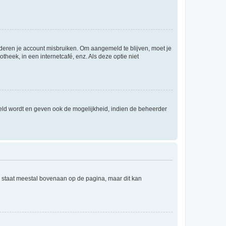
nderen je account misbruiken. Om aangemeld te blijven, moet je
theek, in een internetcafé, enz. Als deze optie niet
eld wordt en geven ook de mogelijkheid, indien de beheerder
e staat meestal bovenaan op de pagina, maar dit kan