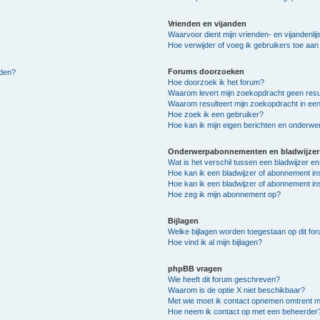
Vrienden en vijanden
Waarvoor dient mijn vrienden- en vijandenlij
Hoe verwijder of voeg ik gebruikers toe aan m
Forums doorzoeken
lden?
Hoe doorzoek ik het forum?
Waarom levert mijn zoekopdracht geen resu
Waarom resulteert mijn zoekopdracht in een
Hoe zoek ik een gebruiker?
Hoe kan ik mijn eigen berichten en onderw
Onderwerpabonnementen en bladwijzer
Wat is het verschil tussen een bladwijzer 
Hoe kan ik een bladwijzer of abonnement in
Hoe kan ik een bladwijzer of abonnement ins
Hoe zeg ik mijn abonnement op?
Bijlagen
Welke bijlagen worden toegestaan op dit fo
Hoe vind ik al mijn bijlagen?
phpBB vragen
Wie heeft dit forum geschreven?
Waarom is de optie X niet beschikbaar?
Met wie moet ik contact opnemen omtrent mis
Hoe neem ik contact op met een beheerder