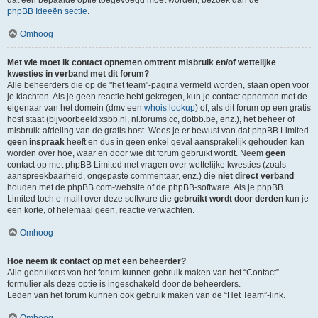
dat een bepaalde optie toegevoegd moet worden, bezoek dan de
phpBB Ideeën sectie
.
Omhoog
Met wie moet ik contact opnemen omtrent misbruik en/of wettelijke
kwesties in verband met dit forum?
Alle beheerders die op de "het team"-pagina vermeld worden, staan open voor
je klachten. Als je geen reactie hebt gekregen, kun je contact opnemen met de
eigenaar van het domein (dmv een
whois lookup
) of, als dit forum op een gratis
host staat (bijvoorbeeld xsbb.nl, nl.forums.cc, dotbb.be, enz.), het beheer of
misbruik-afdeling van de gratis host. Wees je er bewust van dat phpBB Limited
geen inspraak
heeft en dus in geen enkel geval aansprakelijk gehouden kan
worden over hoe, waar en door wie dit forum gebruikt wordt. Neem
geen
contact op met phpBB Limited met vragen over wettelijke kwesties (zoals
aanspreekbaarheid, ongepaste commentaar, enz.) die
niet direct verband
houden met de phpBB.com-website of de phpBB-software. Als je phpBB
Limited toch e-mailt over deze software die
gebruikt wordt door derden
kun je
een korte, of helemaal geen, reactie verwachten.
Omhoog
Hoe neem ik contact op met een beheerder?
Alle gebruikers van het forum kunnen gebruik maken van het “Contact”-
formulier als deze optie is ingeschakeld door de beheerders.
Leden van het forum kunnen ook gebruik maken van de “Het Team”-link.