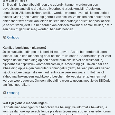
Wat zijn Smilies?
Smilies zijn kleine afbeeldingen die gebruikt kunnen worden om een
gevoelstoestand uit te drukken, bijvoorbeeld :) betekent blij, :( betekent
ongelukkig. Alle beschikbare smilies worden weergegeven als je een bericht
plaatst. Maak geen overdadig gebruik van smilies, ze maken een bericht snel
onleesbaar wat er toe kan leiden dat een moderator je bericht aanpast of heel
je bericht verwijdert. De beheerder kan ook een maximaal aantal smilies, dat in
een bericht gebruikt mag worden, bepaald hebben.
Omhoog
Kan ik afbeeldingen plaatsen?
Ja, je kunt afbeeldingen in je bericht weergeven. Als de beheerder bijlagen
toelaat kun je een afbeelding naar het forum uploaden. Anders moet je er voor
zorgen dat de afbeelding op een andere publieke server beschikbaar is,
bijvoorbeeld http://www.voorbeeld.com/mijn_afbeelding.gif. Linken naar een
afbeelding op je eigen computer is onmogelijk (tenzij het een publieke server
is). Ook afbeeldingen die een authentificatie vereisen zoals in: Hotmail of
Yahoo mailboxen, een wachtwoord beschermde website, enz. kunnen niet
worden weergegeven. Om een afbeelding weer te geven, moet je de BBCode
tag [img] gebruiken.
Omhoog
Wat zijn globale mededelingen?
Globale mededelingen zijn berichten die belangrijke informatie bevatten, je
komt ze dan ook op verschillende plaatsen tegen zoals bovenaan ieder forum