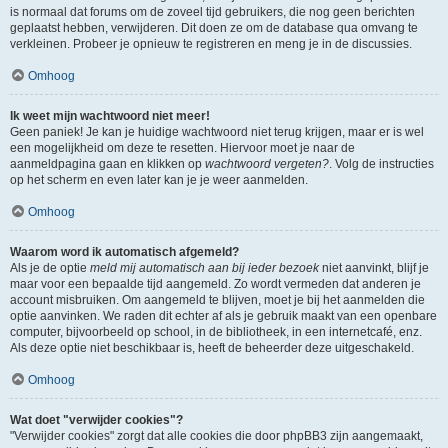
is normaal dat forums om de zoveel tijd gebruikers, die nog geen berichten
geplaatst hebben, verwijderen. Dit doen ze om de database qua omvang te
verkleinen. Probeer je opnieuw te registreren en meng je in de discussies.
Omhoog
Ik weet mijn wachtwoord niet meer!
Geen paniek! Je kan je huidige wachtwoord niet terug krijgen, maar er is wel
een mogelijkheid om deze te resetten. Hiervoor moet je naar de
aanmeldpagina gaan en klikken op
wachtwoord vergeten?
. Volg de instructies
op het scherm en even later kan je je weer aanmelden.
Omhoog
Waarom word ik automatisch afgemeld?
Als je de optie
meld mij automatisch aan bij ieder bezoek
niet aanvinkt, blijf je
maar voor een bepaalde tijd aangemeld. Zo wordt vermeden dat anderen je
account misbruiken. Om aangemeld te blijven, moet je bij het aanmelden die
optie aanvinken. We raden dit echter af als je gebruik maakt van een openbare
computer, bijvoorbeeld op school, in de bibliotheek, in een internetcafé, enz.
Als deze optie niet beschikbaar is, heeft de beheerder deze uitgeschakeld.
Omhoog
Wat doet "verwijder cookies"?
"Verwijder cookies" zorgt dat alle cookies die door phpBB3 zijn aangemaakt,