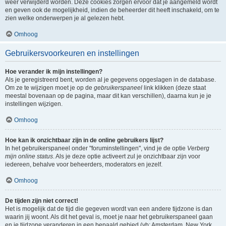
weer verwijderd worden. Deze cookies zorgen ervoor dat je aangemeld wordt
en geven ook de mogelijkheid, indien de beheerder dit heeft inschakeld, om te
zien welke onderwerpen je al gelezen hebt.
Omhoog
Gebruikersvoorkeuren en instellingen
Hoe verander ik mijn instellingen?
Als je geregistreerd bent, worden al je gegevens opgeslagen in de database.
Om ze te wijzigen moet je op de
gebruikerspaneel
link klikken (deze staat
meestal bovenaan op de pagina, maar dit kan verschillen), daarna kun je je
instellingen wijzigen.
Omhoog
Hoe kan ik onzichtbaar zijn in de online gebruikers lijst?
In het gebruikerspaneel onder "foruminstellingen", vind je de optie
Verberg
mijn online status
. Als je deze optie activeert zul je onzichtbaar zijn voor
iedereen, behalve voor beheerders, moderators en jezelf.
Omhoog
De tijden zijn niet correct!
Het is mogelijk dat de tijd die gegeven wordt van een andere tijdzone is dan
waarin jij woont. Als dit het geval is, moet je naar het gebruikerspaneel gaan
en je tijdzone veranderen in een bepaald gebied (vb: Amsterdam, New York,