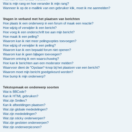
Wat is mijn rang en hoe verander ik mijn rang?
Wanneer ik op de e-maillink van een gebruiker klik, moet ik me aanmelden?
Vragen in verband met het plaatsen van berichten
Hoe plaats ik een onderwerp in een forum of maak een reactie?
Hoe wijzig of verwijder ik een bericht?
Hoe voeg ik een onderschrift toe aan mijn bericht?
Hoe maak ik een peiling?
Waarom kan ik niet meer peilingsopties toevoegen?
Hoe wijzig of verwijder ik een peiling?
Waarom kan ik een bepaald forum niet openen?
Waarom kan ik geen bijlagen toevoegen?
Waarom ontving ik een waarschuwing?
Hoe kan ik berichten aan een moderator melden?
Waarvoor dient de "Opslaan"-knop bij het plaatsen van een bericht?
Waarom moet mijn bericht goedgekeurd worden?
Hoe bump ik mijn onderwerp?
Tekstopmaak en onderwerp soorten
Wat is BBCode?
Kan ik HTML gebruiken?
Wat zijn Smilies?
Kan ik afbeeldingen plaatsen?
Wat zijn globale mededelingen?
Wat zijn mededelingen?
Wat zijn sticky onderwerpen?
Wat zijn gesloten onderwerpen?
Wat zijn onderwerpiconen?