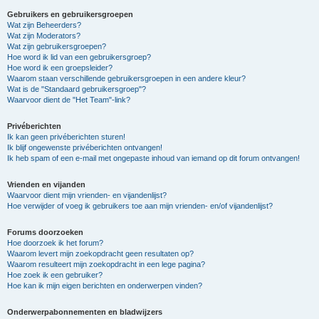
Gebruikers en gebruikersgroepen
Wat zijn Beheerders?
Wat zijn Moderators?
Wat zijn gebruikersgroepen?
Hoe word ik lid van een gebruikersgroep?
Hoe word ik een groepsleider?
Waarom staan verschillende gebruikersgroepen in een andere kleur?
Wat is de "Standaard gebruikersgroep"?
Waarvoor dient de "Het Team"-link?
Privéberichten
Ik kan geen privéberichten sturen!
Ik blijf ongewenste privéberichten ontvangen!
Ik heb spam of een e-mail met ongepaste inhoud van iemand op dit forum ontvangen!
Vrienden en vijanden
Waarvoor dient mijn vrienden- en vijandenlijst?
Hoe verwijder of voeg ik gebruikers toe aan mijn vrienden- en/of vijandenlijst?
Forums doorzoeken
Hoe doorzoek ik het forum?
Waarom levert mijn zoekopdracht geen resultaten op?
Waarom resulteert mijn zoekopdracht in een lege pagina?
Hoe zoek ik een gebruiker?
Hoe kan ik mijn eigen berichten en onderwerpen vinden?
Onderwerpabonnementen en bladwijzers