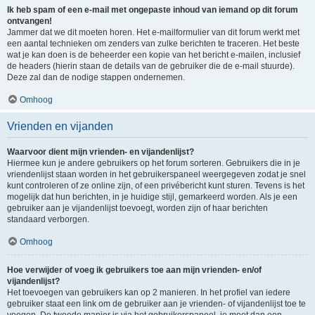
Ik heb spam of een e-mail met ongepaste inhoud van iemand op dit forum
ontvangen!
Jammer dat we dit moeten horen. Het e-mailformulier van dit forum werkt met
een aantal technieken om zenders van zulke berichten te traceren. Het beste
wat je kan doen is de beheerder een kopie van het bericht e-mailen, inclusief
de headers (hierin staan de details van de gebruiker die de e-mail stuurde).
Deze zal dan de nodige stappen ondernemen.
Omhoog
Vrienden en vijanden
Waarvoor dient mijn vrienden- en vijandenlijst?
Hiermee kun je andere gebruikers op het forum sorteren. Gebruikers die in je
vriendenlijst staan worden in het gebruikerspaneel weergegeven zodat je snel
kunt controleren of ze online zijn, of een privébericht kunt sturen. Tevens is het
mogelijk dat hun berichten, in je huidige stijl, gemarkeerd worden. Als je een
gebruiker aan je vijandenlijst toevoegt, worden zijn of haar berichten
standaard verborgen.
Omhoog
Hoe verwijder of voeg ik gebruikers toe aan mijn vrienden- en/of
vijandenlijst?
Het toevoegen van gebruikers kan op 2 manieren. In het profiel van iedere
gebruiker staat een link om de gebruiker aan je vrienden- of vijandenlijst toe te