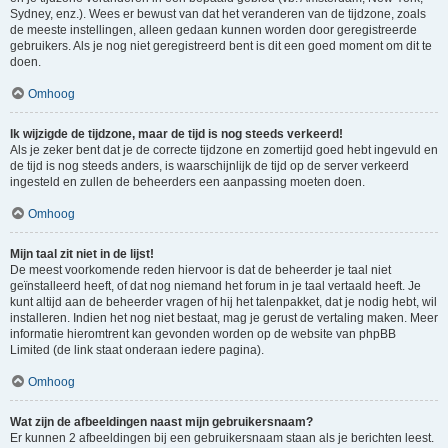
Sydney, enz.). Wees er bewust van dat het veranderen van de tijdzone, zoals
de meeste instellingen, alleen gedaan kunnen worden door geregistreerde
gebruikers. Als je nog niet geregistreerd bent is dit een goed moment om dit te
doen.
Omhoog
Ik wijzigde de tijdzone, maar de tijd is nog steeds verkeerd!
Als je zeker bent dat je de correcte tijdzone en zomertijd goed hebt ingevuld en
de tijd is nog steeds anders, is waarschijnlijk de tijd op de server verkeerd
ingesteld en zullen de beheerders een aanpassing moeten doen.
Omhoog
Mijn taal zit niet in de lijst!
De meest voorkomende reden hiervoor is dat de beheerder je taal niet
geïnstalleerd heeft, of dat nog niemand het forum in je taal vertaald heeft. Je
kunt altijd aan de beheerder vragen of hij het talenpakket, dat je nodig hebt, wil
installeren. Indien het nog niet bestaat, mag je gerust de vertaling maken. Meer
informatie hieromtrent kan gevonden worden op de website van phpBB
Limited (de link staat onderaan iedere pagina).
Omhoog
Wat zijn de afbeeldingen naast mijn gebruikersnaam?
Er kunnen 2 afbeeldingen bij een gebruikersnaam staan als je berichten leest.