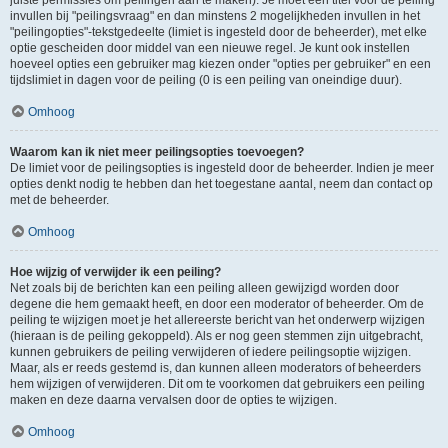
juiste permissies om peilingen aan te maken). Je moet een titel voor de peiling
invullen bij "peilingsvraag" en dan minstens 2 mogelijkheden invullen in het
"peilingopties"-tekstgedeelte (limiet is ingesteld door de beheerder), met elke
optie gescheiden door middel van een nieuwe regel. Je kunt ook instellen
hoeveel opties een gebruiker mag kiezen onder "opties per gebruiker" en een
tijdslimiet in dagen voor de peiling (0 is een peiling van oneindige duur).
Omhoog
Waarom kan ik niet meer peilingsopties toevoegen?
De limiet voor de peilingsopties is ingesteld door de beheerder. Indien je meer
opties denkt nodig te hebben dan het toegestane aantal, neem dan contact op
met de beheerder.
Omhoog
Hoe wijzig of verwijder ik een peiling?
Net zoals bij de berichten kan een peiling alleen gewijzigd worden door
degene die hem gemaakt heeft, en door een moderator of beheerder. Om de
peiling te wijzigen moet je het allereerste bericht van het onderwerp wijzigen
(hieraan is de peiling gekoppeld). Als er nog geen stemmen zijn uitgebracht,
kunnen gebruikers de peiling verwijderen of iedere peilingsoptie wijzigen.
Maar, als er reeds gestemd is, dan kunnen alleen moderators of beheerders
hem wijzigen of verwijderen. Dit om te voorkomen dat gebruikers een peiling
maken en deze daarna vervalsen door de opties te wijzigen.
Omhoog