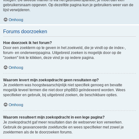
voegen. De tweede manier is via het gebruikerspaneel, je moet dan een
gebruikersnaam opgeven. Op dezelfde pagina kun je gebruikers weer van de
lijst verwijderen.
Omhoog
Forums doorzoeken
Hoe doorzoek ik het forum?
Door een zoekterm op te geven in het zoekveld, die je vindt op de index-,
forum- en onderwerppagina. Uitgebreid zoeken is mogelijk door op de
"zoeken" link te klikken, deze vind je op iedere pagina.
Omhoog
Waarom levert mijn zoekopdracht geen resultaten op?
Je zoekterm was hoogstwaarschijnlijk niet specifiek genoeg en bevatte
mogelijk teveel termen die niet door phpBB3 geïndexeerd worden. Wees
specifieker en gebruik, bij uitgebreid zoeken, de beschikbare opties.
Omhoog
Waarom resulteert mijn zoekopdracht in een lege pagina?
Je zoekopdracht gaf meer resultaten dan de webserver kon verwerken.
Gebruik de geavanceerde zoekfunctie en wees specifieker met zowel je
zoektermen als de te doorzoeken forums.