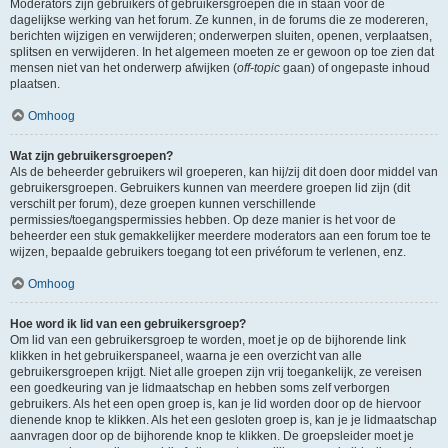
Moderators zijn gebruikers of gebruikersgroepen die in staan voor de
dagelijkse werking van het forum. Ze kunnen, in de forums die ze modereren,
berichten wijzigen en verwijderen; onderwerpen sluiten, openen, verplaatsen,
splitsen en verwijderen. In het algemeen moeten ze er gewoon op toe zien dat
mensen niet van het onderwerp afwijken (
off-topic
gaan) of ongepaste inhoud
plaatsen.
Omhoog
Wat zijn gebruikersgroepen?
Als de beheerder gebruikers wil groeperen, kan hij/zij dit doen door middel van
gebruikersgroepen. Gebruikers kunnen van meerdere groepen lid zijn (dit
verschilt per forum), deze groepen kunnen verschillende
permissies/toegangspermissies hebben. Op deze manier is het voor de
beheerder een stuk gemakkelijker meerdere moderators aan een forum toe te
wijzen, bepaalde gebruikers toegang tot een privéforum te verlenen, enz.
Omhoog
Hoe word ik lid van een gebruikersgroep?
Om lid van een gebruikersgroep te worden, moet je op de bijhorende link
klikken in het gebruikerspaneel, waarna je een overzicht van alle
gebruikersgroepen krijgt. Niet alle groepen zijn vrij toegankelijk, ze vereisen
een goedkeuring van je lidmaatschap en hebben soms zelf verborgen
gebruikers. Als het een open groep is, kan je lid worden door op de hiervoor
dienende knop te klikken. Als het een gesloten groep is, kan je je lidmaatschap
aanvragen door op de bijhorende knop te klikken. De groepsleider moet je