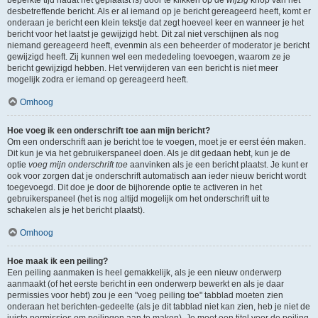
beperkte tijd nadat het geplaatst is) door te klikken op de
wijzig
knop van het
desbetreffende bericht. Als er al iemand op je bericht gereageerd heeft, komt er
onderaan je bericht een klein tekstje dat zegt hoeveel keer en wanneer je het
bericht voor het laatst je gewijzigd hebt. Dit zal niet verschijnen als nog
niemand gereageerd heeft, evenmin als een beheerder of moderator je bericht
gewijzigd heeft. Zij kunnen wel een mededeling toevoegen, waarom ze je
bericht gewijzigd hebben. Het verwijderen van een bericht is niet meer
mogelijk zodra er iemand op gereageerd heeft.
Omhoog
Hoe voeg ik een onderschrift toe aan mijn bericht?
Om een onderschrift aan je bericht toe te voegen, moet je er eerst één maken.
Dit kun je via het gebruikerspaneel doen. Als je dit gedaan hebt, kun je de
optie
voeg mijn onderschrift toe
aanvinken als je een bericht plaatst. Je kunt er
ook voor zorgen dat je onderschrift automatisch aan ieder nieuw bericht wordt
toegevoegd. Dit doe je door de bijhorende optie te activeren in het
gebruikerspaneel (het is nog altijd mogelijk om het onderschrift uit te
schakelen als je het bericht plaatst).
Omhoog
Hoe maak ik een peiling?
Een peiling aanmaken is heel gemakkelijk, als je een nieuw onderwerp
aanmaakt (of het eerste bericht in een onderwerp bewerkt en als je daar
permissies voor hebt) zou je een "voeg peiling toe" tabblad moeten zien
onderaan het berichten-gedeelte (als je dit tabblad niet kan zien, heb je niet de