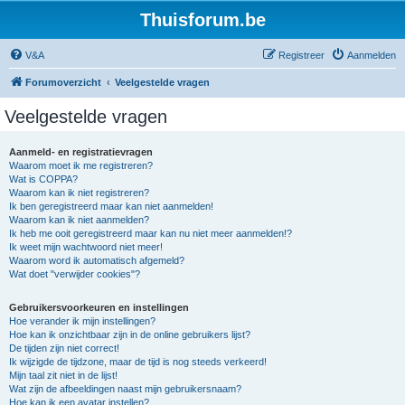
Thuisforum.be
V&A
Registreer
Aanmelden
Forumoverzicht
Veelgestelde vragen
Veelgestelde vragen
Aanmeld- en registratievragen
Waarom moet ik me registreren?
Wat is COPPA?
Waarom kan ik niet registreren?
Ik ben geregistreerd maar kan niet aanmelden!
Waarom kan ik niet aanmelden?
Ik heb me ooit geregistreerd maar kan nu niet meer aanmelden!?
Ik weet mijn wachtwoord niet meer!
Waarom word ik automatisch afgemeld?
Wat doet "verwijder cookies"?
Gebruikersvoorkeuren en instellingen
Hoe verander ik mijn instellingen?
Hoe kan ik onzichtbaar zijn in de online gebruikers lijst?
De tijden zijn niet correct!
Ik wijzigde de tijdzone, maar de tijd is nog steeds verkeerd!
Mijn taal zit niet in de lijst!
Wat zijn de afbeeldingen naast mijn gebruikersnaam?
Hoe kan ik een avatar instellen?