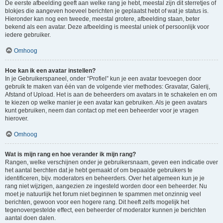
De eerste afbeelding geeft aan welke rang je hebt, meestal zijn dit sterretjes of
blokjes die aangeven hoeveel berichten je geplaatst hebt of wat je status is.
Hieronder kan nog een tweede, meestal grotere, afbeelding staan, beter
bekend als een avatar. Deze afbeelding is meestal uniek of persoonlijk voor
iedere gebruiker.
Omhoog
Hoe kan ik een avatar instellen?
In je Gebruikerspaneel, onder “Profiel” kun je een avatar toevoegen door
gebruik te maken van één van de volgende vier methodes: Gravatar, Galerij,
Afstand of Upload. Het is aan de beheerders om avatars in te schakelen en om
te kiezen op welke manier je een avatar kan gebruiken. Als je geen avatars
kunt gebruiken, neem dan contact op met een beheerder voor je vragen
hierover.
Omhoog
Wat is mijn rang en hoe verander ik mijn rang?
Rangen, welke verschijnen onder je gebruikersnaam, geven een indicatie over
het aantal berchten dat je hebt gemaakt of om bepaalde gebruikers te
identificeren, bijv. moderators en beheerders. Over het algemeen kun je je
rang niet wijzigen, aangezien ze ingesteld worden door een beheerder. Nu
moet je natuurlijk het forum niet beginnen te spammen met onzinnig veel
berichten, gewoon voor een hogere rang. Dit heeft zelfs mogelijk het
tegenovergestelde effect, een beheerder of moderator kunnen je berichten
aantal doen dalen.