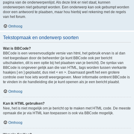
pagina van de onderwerpenlijst. Als deze link er niet staat, kunnen
onderwerpen niet gebumpt worden. Een onderwerp kan ook gebumpt worden
door een antwoord te plaatsen, maar hou hierbij wel rekening met de regels
van het forum.
Omhoog
Tekstopmaak en onderwerp soorten
Wat is BBCode?
BBCode is een vereenvoudigde versie van html, het gebruik ervan is al dan
niet toegestaan door de beheerder (je kunt BBCode ook per bericht
uitschakelen, dit is een optie bij het plaatsen van je bericht). De syntax van
BBCode is ongeveer gelijk aan die van HTML, tags worden tussen vierkante
haakjes [ en ] geplaatst, dus niet < en >. Daarnaast geeft het een grotere
controle over hoe iets wordt weergegeven. Meer informatie omtrent BBCode is
te vinden in de handleiding die je kunt openen als je een bericht plaatst.
Omhoog
Kan ik HTML gebruiken?
Nee, het is niet mogelijk om je bericht op te maken met HTML code. De meeste
opmaak die je via HTML kan toepassen is ook via BBCode mogelijk.
Omhoog