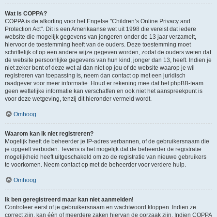
Wat is COPPA?
COPPA is de afkorting voor het Engelse "Children’s Online Privacy and
Protection Act". Dit is een Amerikaanse wet uit 1998 die vereist dat iedere
website die mogelijk gegevens van jongeren onder de 13 jaar verzamelt,
hiervoor de toestemming heeft van de ouders. Deze toestemming moet
schriftelijk of op een andere wijze gegeven worden, zodat de ouders weten dat
de website persoonlijke gegevens van hun kind, jonger dan 13, heeft. Indien je
niet zeker bent of deze wet al dan niet op jou of de website waarop je wil
registreren van toepassing is, neem dan contact op met een juridisch
raadgever voor meer informatie. Houd er rekening mee dat het phpBB-team
geen wettelijke informatie kan verschaffen en ook niet het aanspreekpunt is
voor deze wetgeving, tenzij dit hieronder vermeld wordt.
Omhoog
Waarom kan ik niet registreren?
Mogelijk heeft de beheerder je IP-adres verbannen, of de gebruikersnaam die
je opgeeft verboden. Tevens is het mogelijk dat de beheerder de registratie
mogelijkheid heeft uitgeschakeld om zo de registratie van nieuwe gebruikers
te voorkomen. Neem contact op met de beheerder voor verdere hulp.
Omhoog
Ik ben geregistreerd maar kan niet aanmelden!
Controleer eerst of je gebruikersnaam en wachtwoord kloppen. Indien ze
correct zijn, kan één of meerdere zaken hiervan de oorzaak zijn. Indien COPPA