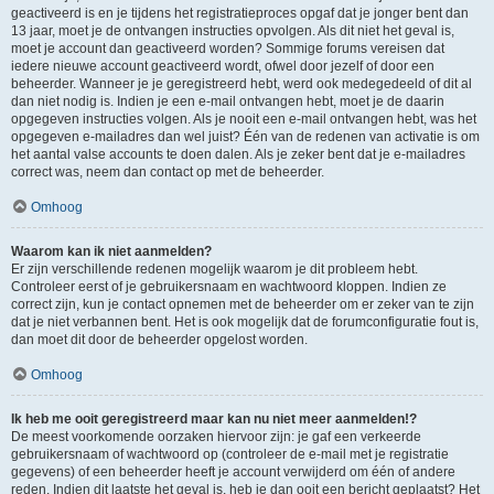
geactiveerd is en je tijdens het registratieproces opgaf dat je jonger bent dan
13 jaar, moet je de ontvangen instructies opvolgen. Als dit niet het geval is,
moet je account dan geactiveerd worden? Sommige forums vereisen dat
iedere nieuwe account geactiveerd wordt, ofwel door jezelf of door een
beheerder. Wanneer je je geregistreerd hebt, werd ook medegedeeld of dit al
dan niet nodig is. Indien je een e-mail ontvangen hebt, moet je de daarin
opgegeven instructies volgen. Als je nooit een e-mail ontvangen hebt, was het
opgegeven e-mailadres dan wel juist? Één van de redenen van activatie is om
het aantal valse accounts te doen dalen. Als je zeker bent dat je e-mailadres
correct was, neem dan contact op met de beheerder.
Omhoog
Waarom kan ik niet aanmelden?
Er zijn verschillende redenen mogelijk waarom je dit probleem hebt.
Controleer eerst of je gebruikersnaam en wachtwoord kloppen. Indien ze
correct zijn, kun je contact opnemen met de beheerder om er zeker van te zijn
dat je niet verbannen bent. Het is ook mogelijk dat de forumconfiguratie fout is,
dan moet dit door de beheerder opgelost worden.
Omhoog
Ik heb me ooit geregistreerd maar kan nu niet meer aanmelden!?
De meest voorkomende oorzaken hiervoor zijn: je gaf een verkeerde
gebruikersnaam of wachtwoord op (controleer de e-mail met je registratie
gegevens) of een beheerder heeft je account verwijderd om één of andere
reden. Indien dit laatste het geval is, heb je dan ooit een bericht geplaatst? Het