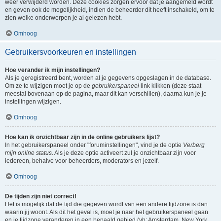
weer verwijderd worden. Deze cookies zorgen ervoor dat je aangemeld wordt
en geven ook de mogelijkheid, indien de beheerder dit heeft inschakeld, om te
zien welke onderwerpen je al gelezen hebt.
Omhoog
Gebruikersvoorkeuren en instellingen
Hoe verander ik mijn instellingen?
Als je geregistreerd bent, worden al je gegevens opgeslagen in de database.
Om ze te wijzigen moet je op de
gebruikerspaneel
link klikken (deze staat
meestal bovenaan op de pagina, maar dit kan verschillen), daarna kun je je
instellingen wijzigen.
Omhoog
Hoe kan ik onzichtbaar zijn in de online gebruikers lijst?
In het gebruikerspaneel onder "foruminstellingen", vind je de optie
Verberg
mijn online status
. Als je deze optie activeert zul je onzichtbaar zijn voor
iedereen, behalve voor beheerders, moderators en jezelf.
Omhoog
De tijden zijn niet correct!
Het is mogelijk dat de tijd die gegeven wordt van een andere tijdzone is dan
waarin jij woont. Als dit het geval is, moet je naar het gebruikerspaneel gaan
en je tijdzone veranderen in een bepaald gebied (vb: Amsterdam, New York,