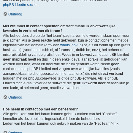
dat een bepaalde optie toegevoegd moet worden, bezoek dan de
phpBB Ideeën sectie
.
Omhoog
Met wie moet ik contact opnemen omtrent misbruik en/of wettelijke
kwesties in verband met dit forum?
Alle beheerders die op de "het team"-pagina vermeld worden, staan open voor
je klachten. Als je geen reactie hebt gekregen, kun je contact opnemen met de
eigenaar van het domein (dmv een
whois lookup
) of, als dit forum op een gratis
host staat (bijvoorbeeld xsbb.nl, nl.forums.cc, dotbb.be, enz.), het beheer of
misbruik-afdeling van de gratis host. Wees je er bewust van dat phpBB Limited
geen inspraak
heeft en dus in geen enkel geval aansprakelijk gehouden kan
worden over hoe, waar en door wie dit forum gebruikt wordt. Neem
geen
contact op met phpBB Limited met vragen over wettelijke kwesties (zoals
aanspreekbaarheid, ongepaste commentaar, enz.) die
niet direct verband
houden met de phpBB.com-website of de phpBB-software. Als je phpBB
Limited toch e-mailt over deze software die
gebruikt wordt door derden
kun je
een korte, of helemaal geen, reactie verwachten.
Omhoog
Hoe neem ik contact op met een beheerder?
Alle gebruikers van het forum kunnen gebruik maken van het “Contact”-
formulier als deze optie is ingeschakeld door de beheerders.
Leden van het forum kunnen ook gebruik maken van de “Het Team”-link.