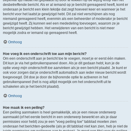
beperkte tijd nadat het geplaatst is) door te klikken op de
wijzig
knop van het
desbetreffende bericht. Als er al iemand op je bericht gereageerd heeft, komt er
onderaan je bericht een klein tekstje dat zegt hoeveel keer en wanneer je het
bericht voor het laatst je gewijzigd hebt. Dit zal niet verschijnen als nog
niemand gereageerd heeft, evenmin als een beheerder of moderator je bericht
gewijzigd heeft. Zij kunnen wel een mededeling toevoegen, waarom ze je
bericht gewijzigd hebben. Het verwijderen van een bericht is niet meer
mogelijk zodra er iemand op gereageerd heeft.
Omhoog
Hoe voeg ik een onderschrift toe aan mijn bericht?
Om een onderschrift aan je bericht toe te voegen, moet je er eerst één maken.
Dit kun je via het gebruikerspaneel doen. Als je dit gedaan hebt, kun je de
optie
voeg mijn onderschrift toe
aanvinken als je een bericht plaatst. Je kunt er
ook voor zorgen dat je onderschrift automatisch aan ieder nieuw bericht wordt
toegevoegd. Dit doe je door de bijhorende optie te activeren in het
gebruikerspaneel (het is nog altijd mogelijk om het onderschrift uit te
schakelen als je het bericht plaatst).
Omhoog
Hoe maak ik een peiling?
Een peiling aanmaken is heel gemakkelijk, als je een nieuw onderwerp
aanmaakt (of het eerste bericht in een onderwerp bewerkt en als je daar
permissies voor hebt) zou je een "voeg peiling toe" tabblad moeten zien
onderaan het berichten-gedeelte (als je dit tabblad niet kan zien, heb je niet de