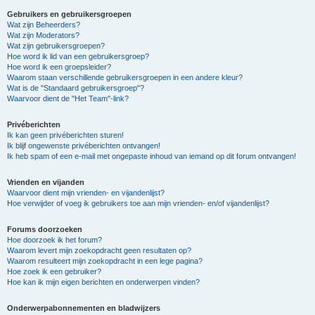
Gebruikers en gebruikersgroepen
Wat zijn Beheerders?
Wat zijn Moderators?
Wat zijn gebruikersgroepen?
Hoe word ik lid van een gebruikersgroep?
Hoe word ik een groepsleider?
Waarom staan verschillende gebruikersgroepen in een andere kleur?
Wat is de "Standaard gebruikersgroep"?
Waarvoor dient de "Het Team"-link?
Privéberichten
Ik kan geen privéberichten sturen!
Ik blijf ongewenste privéberichten ontvangen!
Ik heb spam of een e-mail met ongepaste inhoud van iemand op dit forum ontvangen!
Vrienden en vijanden
Waarvoor dient mijn vrienden- en vijandenlijst?
Hoe verwijder of voeg ik gebruikers toe aan mijn vrienden- en/of vijandenlijst?
Forums doorzoeken
Hoe doorzoek ik het forum?
Waarom levert mijn zoekopdracht geen resultaten op?
Waarom resulteert mijn zoekopdracht in een lege pagina?
Hoe zoek ik een gebruiker?
Hoe kan ik mijn eigen berichten en onderwerpen vinden?
Onderwerpabonnementen en bladwijzers