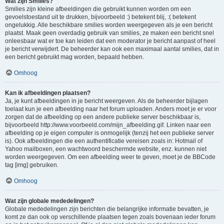
Wat zijn Smilies?
Smilies zijn kleine afbeeldingen die gebruikt kunnen worden om een
gevoelstoestand uit te drukken, bijvoorbeeld :) betekent blij, :( betekent
ongelukkig. Alle beschikbare smilies worden weergegeven als je een bericht
plaatst. Maak geen overdadig gebruik van smilies, ze maken een bericht snel
onleesbaar wat er toe kan leiden dat een moderator je bericht aanpast of heel
je bericht verwijdert. De beheerder kan ook een maximaal aantal smilies, dat in
een bericht gebruikt mag worden, bepaald hebben.
Omhoog
Kan ik afbeeldingen plaatsen?
Ja, je kunt afbeeldingen in je bericht weergeven. Als de beheerder bijlagen
toelaat kun je een afbeelding naar het forum uploaden. Anders moet je er voor
zorgen dat de afbeelding op een andere publieke server beschikbaar is,
bijvoorbeeld http://www.voorbeeld.com/mijn_afbeelding.gif. Linken naar een
afbeelding op je eigen computer is onmogelijk (tenzij het een publieke server
is). Ook afbeeldingen die een authentificatie vereisen zoals in: Hotmail of
Yahoo mailboxen, een wachtwoord beschermde website, enz. kunnen niet
worden weergegeven. Om een afbeelding weer te geven, moet je de BBCode
tag [img] gebruiken.
Omhoog
Wat zijn globale mededelingen?
Globale mededelingen zijn berichten die belangrijke informatie bevatten, je
komt ze dan ook op verschillende plaatsen tegen zoals bovenaan ieder forum