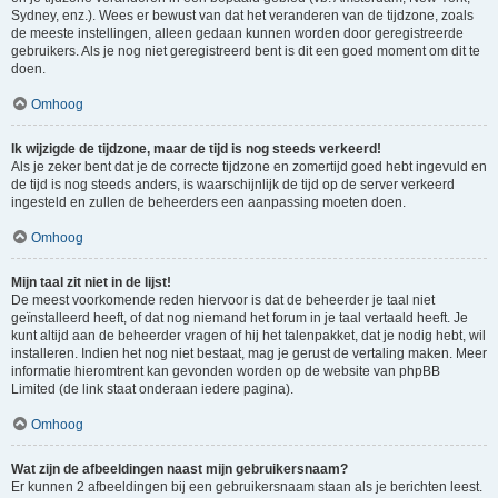
Sydney, enz.). Wees er bewust van dat het veranderen van de tijdzone, zoals
de meeste instellingen, alleen gedaan kunnen worden door geregistreerde
gebruikers. Als je nog niet geregistreerd bent is dit een goed moment om dit te
doen.
Omhoog
Ik wijzigde de tijdzone, maar de tijd is nog steeds verkeerd!
Als je zeker bent dat je de correcte tijdzone en zomertijd goed hebt ingevuld en
de tijd is nog steeds anders, is waarschijnlijk de tijd op de server verkeerd
ingesteld en zullen de beheerders een aanpassing moeten doen.
Omhoog
Mijn taal zit niet in de lijst!
De meest voorkomende reden hiervoor is dat de beheerder je taal niet
geïnstalleerd heeft, of dat nog niemand het forum in je taal vertaald heeft. Je
kunt altijd aan de beheerder vragen of hij het talenpakket, dat je nodig hebt, wil
installeren. Indien het nog niet bestaat, mag je gerust de vertaling maken. Meer
informatie hieromtrent kan gevonden worden op de website van phpBB
Limited (de link staat onderaan iedere pagina).
Omhoog
Wat zijn de afbeeldingen naast mijn gebruikersnaam?
Er kunnen 2 afbeeldingen bij een gebruikersnaam staan als je berichten leest.