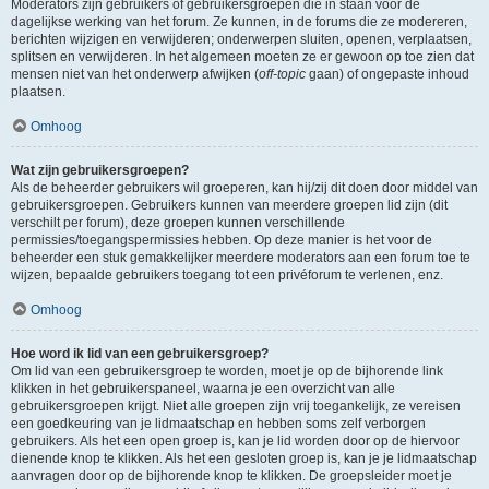
Moderators zijn gebruikers of gebruikersgroepen die in staan voor de
dagelijkse werking van het forum. Ze kunnen, in de forums die ze modereren,
berichten wijzigen en verwijderen; onderwerpen sluiten, openen, verplaatsen,
splitsen en verwijderen. In het algemeen moeten ze er gewoon op toe zien dat
mensen niet van het onderwerp afwijken (
off-topic
gaan) of ongepaste inhoud
plaatsen.
Omhoog
Wat zijn gebruikersgroepen?
Als de beheerder gebruikers wil groeperen, kan hij/zij dit doen door middel van
gebruikersgroepen. Gebruikers kunnen van meerdere groepen lid zijn (dit
verschilt per forum), deze groepen kunnen verschillende
permissies/toegangspermissies hebben. Op deze manier is het voor de
beheerder een stuk gemakkelijker meerdere moderators aan een forum toe te
wijzen, bepaalde gebruikers toegang tot een privéforum te verlenen, enz.
Omhoog
Hoe word ik lid van een gebruikersgroep?
Om lid van een gebruikersgroep te worden, moet je op de bijhorende link
klikken in het gebruikerspaneel, waarna je een overzicht van alle
gebruikersgroepen krijgt. Niet alle groepen zijn vrij toegankelijk, ze vereisen
een goedkeuring van je lidmaatschap en hebben soms zelf verborgen
gebruikers. Als het een open groep is, kan je lid worden door op de hiervoor
dienende knop te klikken. Als het een gesloten groep is, kan je je lidmaatschap
aanvragen door op de bijhorende knop te klikken. De groepsleider moet je