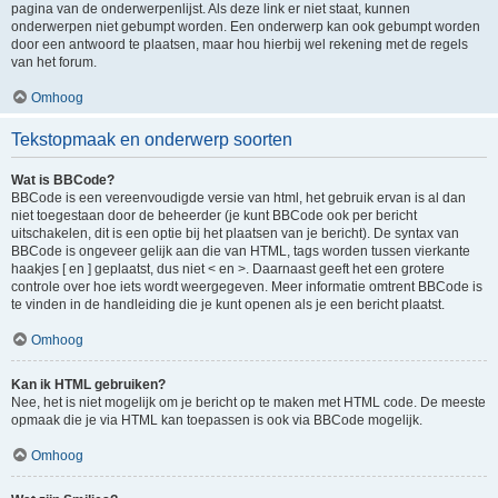
pagina van de onderwerpenlijst. Als deze link er niet staat, kunnen
onderwerpen niet gebumpt worden. Een onderwerp kan ook gebumpt worden
door een antwoord te plaatsen, maar hou hierbij wel rekening met de regels
van het forum.
Omhoog
Tekstopmaak en onderwerp soorten
Wat is BBCode?
BBCode is een vereenvoudigde versie van html, het gebruik ervan is al dan
niet toegestaan door de beheerder (je kunt BBCode ook per bericht
uitschakelen, dit is een optie bij het plaatsen van je bericht). De syntax van
BBCode is ongeveer gelijk aan die van HTML, tags worden tussen vierkante
haakjes [ en ] geplaatst, dus niet < en >. Daarnaast geeft het een grotere
controle over hoe iets wordt weergegeven. Meer informatie omtrent BBCode is
te vinden in de handleiding die je kunt openen als je een bericht plaatst.
Omhoog
Kan ik HTML gebruiken?
Nee, het is niet mogelijk om je bericht op te maken met HTML code. De meeste
opmaak die je via HTML kan toepassen is ook via BBCode mogelijk.
Omhoog