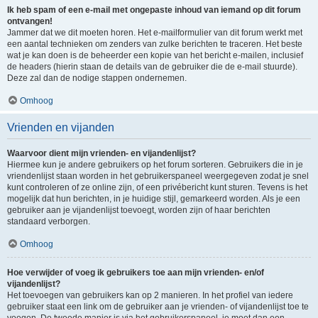
Ik heb spam of een e-mail met ongepaste inhoud van iemand op dit forum
ontvangen!
Jammer dat we dit moeten horen. Het e-mailformulier van dit forum werkt met
een aantal technieken om zenders van zulke berichten te traceren. Het beste
wat je kan doen is de beheerder een kopie van het bericht e-mailen, inclusief
de headers (hierin staan de details van de gebruiker die de e-mail stuurde).
Deze zal dan de nodige stappen ondernemen.
Omhoog
Vrienden en vijanden
Waarvoor dient mijn vrienden- en vijandenlijst?
Hiermee kun je andere gebruikers op het forum sorteren. Gebruikers die in je
vriendenlijst staan worden in het gebruikerspaneel weergegeven zodat je snel
kunt controleren of ze online zijn, of een privébericht kunt sturen. Tevens is het
mogelijk dat hun berichten, in je huidige stijl, gemarkeerd worden. Als je een
gebruiker aan je vijandenlijst toevoegt, worden zijn of haar berichten
standaard verborgen.
Omhoog
Hoe verwijder of voeg ik gebruikers toe aan mijn vrienden- en/of
vijandenlijst?
Het toevoegen van gebruikers kan op 2 manieren. In het profiel van iedere
gebruiker staat een link om de gebruiker aan je vrienden- of vijandenlijst toe te