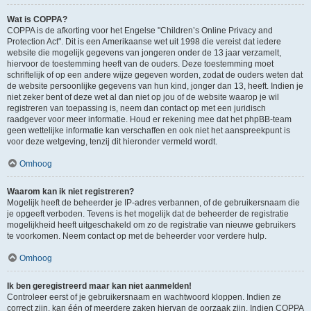
Wat is COPPA?
COPPA is de afkorting voor het Engelse "Children’s Online Privacy and
Protection Act". Dit is een Amerikaanse wet uit 1998 die vereist dat iedere
website die mogelijk gegevens van jongeren onder de 13 jaar verzamelt,
hiervoor de toestemming heeft van de ouders. Deze toestemming moet
schriftelijk of op een andere wijze gegeven worden, zodat de ouders weten dat
de website persoonlijke gegevens van hun kind, jonger dan 13, heeft. Indien je
niet zeker bent of deze wet al dan niet op jou of de website waarop je wil
registreren van toepassing is, neem dan contact op met een juridisch
raadgever voor meer informatie. Houd er rekening mee dat het phpBB-team
geen wettelijke informatie kan verschaffen en ook niet het aanspreekpunt is
voor deze wetgeving, tenzij dit hieronder vermeld wordt.
Omhoog
Waarom kan ik niet registreren?
Mogelijk heeft de beheerder je IP-adres verbannen, of de gebruikersnaam die
je opgeeft verboden. Tevens is het mogelijk dat de beheerder de registratie
mogelijkheid heeft uitgeschakeld om zo de registratie van nieuwe gebruikers
te voorkomen. Neem contact op met de beheerder voor verdere hulp.
Omhoog
Ik ben geregistreerd maar kan niet aanmelden!
Controleer eerst of je gebruikersnaam en wachtwoord kloppen. Indien ze
correct zijn, kan één of meerdere zaken hiervan de oorzaak zijn. Indien COPPA