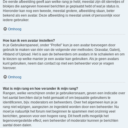
De eerste afbeelding geeft aan welke rang je hebt, meestal zijn dit sterretjes of
blokjes die aangeven hoeveel berichten je geplaatst hebt of wat je status is.
Hieronder kan nog een tweede, meestal grotere, afbeelding staan, beter
bekend als een avatar. Deze afbeelding is meestal uniek of persoonlijk voor
iedere gebruiker.
Omhoog
Hoe kan ik een avatar instellen?
In je Gebruikerspaneel, onder “Profiel” kun je een avatar toevoegen door
gebruik te maken van één van de volgende vier methodes: Gravatar, Galerij,
Afstand of Upload. Het is aan de beheerders om avatars in te schakelen en om
te kiezen op welke manier je een avatar kan gebruiken. Als je geen avatars
kunt gebruiken, neem dan contact op met een beheerder voor je vragen
hierover.
Omhoog
Wat is mijn rang en hoe verander ik mijn rang?
Rangen, welke verschijnen onder je gebruikersnaam, geven een indicatie over
het aantal berchten dat je hebt gemaakt of om bepaalde gebruikers te
identificeren, bijv. moderators en beheerders. Over het algemeen kun je je
rang niet wijzigen, aangezien ze ingesteld worden door een beheerder. Nu
moet je natuurlijk het forum niet beginnen te spammen met onzinnig veel
berichten, gewoon voor een hogere rang. Dit heeft zelfs mogelijk het
tegenovergestelde effect, een beheerder of moderator kunnen je berichten
aantal doen dalen.