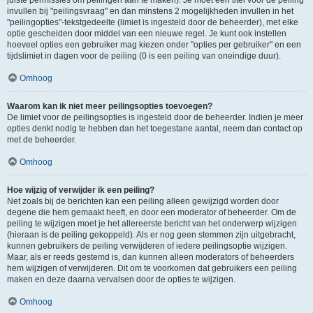
juiste permissies om peilingen aan te maken). Je moet een titel voor de peiling
invullen bij "peilingsvraag" en dan minstens 2 mogelijkheden invullen in het
"peilingopties"-tekstgedeelte (limiet is ingesteld door de beheerder), met elke
optie gescheiden door middel van een nieuwe regel. Je kunt ook instellen
hoeveel opties een gebruiker mag kiezen onder "opties per gebruiker" en een
tijdslimiet in dagen voor de peiling (0 is een peiling van oneindige duur).
Omhoog
Waarom kan ik niet meer peilingsopties toevoegen?
De limiet voor de peilingsopties is ingesteld door de beheerder. Indien je meer
opties denkt nodig te hebben dan het toegestane aantal, neem dan contact op
met de beheerder.
Omhoog
Hoe wijzig of verwijder ik een peiling?
Net zoals bij de berichten kan een peiling alleen gewijzigd worden door
degene die hem gemaakt heeft, en door een moderator of beheerder. Om de
peiling te wijzigen moet je het allereerste bericht van het onderwerp wijzigen
(hieraan is de peiling gekoppeld). Als er nog geen stemmen zijn uitgebracht,
kunnen gebruikers de peiling verwijderen of iedere peilingsoptie wijzigen.
Maar, als er reeds gestemd is, dan kunnen alleen moderators of beheerders
hem wijzigen of verwijderen. Dit om te voorkomen dat gebruikers een peiling
maken en deze daarna vervalsen door de opties te wijzigen.
Omhoog