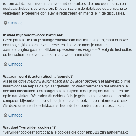
is normaal dat forums om de zoveel tijd gebruikers, die nog geen berichten
geplaatst hebben, verwijderen. Dit doen ze om de database qua omvang te
verkleinen. Probeer je opnieuw te registreren en meng je in de discussies.
Omhoog
Ik weet mijn wachtwoord niet meer!
Geen paniek! Je kan je huidige wachtwoord niet terug krijgen, maar er is wel
een mogelijkheid om deze te resetten. Hiervoor moet je naar de
aanmeldpagina gaan en klikken op
wachtwoord vergeten?
. Volg de instructies
op het scherm en even later kan je je weer aanmelden.
Omhoog
Waarom word ik automatisch afgemeld?
Als je de optie
meld mij automatisch aan bij ieder bezoek
niet aanvinkt, blijf je
maar voor een bepaalde tijd aangemeld. Zo wordt vermeden dat anderen je
account misbruiken. Om aangemeld te blijven, moet je bij het aanmelden die
optie aanvinken. We raden dit echter af als je gebruik maakt van een openbare
computer, bijvoorbeeld op school, in de bibliotheek, in een internetcafé, enz.
Als deze optie niet beschikbaar is, heeft de beheerder deze uitgeschakeld.
Omhoog
Wat doet "verwijder cookies"?
"Verwijder cookies" zorgt dat alle cookies die door phpBB3 zijn aangemaakt,