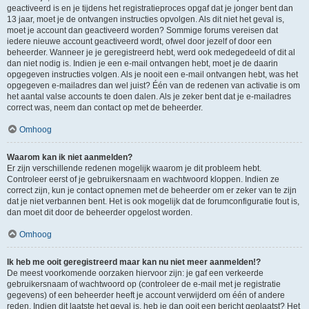
geactiveerd is en je tijdens het registratieproces opgaf dat je jonger bent dan
13 jaar, moet je de ontvangen instructies opvolgen. Als dit niet het geval is,
moet je account dan geactiveerd worden? Sommige forums vereisen dat
iedere nieuwe account geactiveerd wordt, ofwel door jezelf of door een
beheerder. Wanneer je je geregistreerd hebt, werd ook medegedeeld of dit al
dan niet nodig is. Indien je een e-mail ontvangen hebt, moet je de daarin
opgegeven instructies volgen. Als je nooit een e-mail ontvangen hebt, was het
opgegeven e-mailadres dan wel juist? Één van de redenen van activatie is om
het aantal valse accounts te doen dalen. Als je zeker bent dat je e-mailadres
correct was, neem dan contact op met de beheerder.
Omhoog
Waarom kan ik niet aanmelden?
Er zijn verschillende redenen mogelijk waarom je dit probleem hebt.
Controleer eerst of je gebruikersnaam en wachtwoord kloppen. Indien ze
correct zijn, kun je contact opnemen met de beheerder om er zeker van te zijn
dat je niet verbannen bent. Het is ook mogelijk dat de forumconfiguratie fout is,
dan moet dit door de beheerder opgelost worden.
Omhoog
Ik heb me ooit geregistreerd maar kan nu niet meer aanmelden!?
De meest voorkomende oorzaken hiervoor zijn: je gaf een verkeerde
gebruikersnaam of wachtwoord op (controleer de e-mail met je registratie
gegevens) of een beheerder heeft je account verwijderd om één of andere
reden. Indien dit laatste het geval is, heb je dan ooit een bericht geplaatst? Het