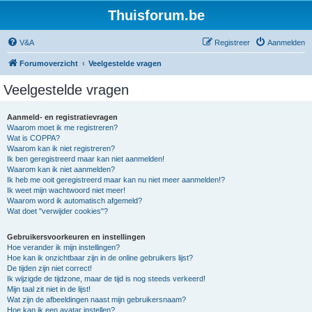
Thuisforum.be
V&A
Registreer
Aanmelden
Forumoverzicht
Veelgestelde vragen
Veelgestelde vragen
Aanmeld- en registratievragen
Waarom moet ik me registreren?
Wat is COPPA?
Waarom kan ik niet registreren?
Ik ben geregistreerd maar kan niet aanmelden!
Waarom kan ik niet aanmelden?
Ik heb me ooit geregistreerd maar kan nu niet meer aanmelden!?
Ik weet mijn wachtwoord niet meer!
Waarom word ik automatisch afgemeld?
Wat doet "verwijder cookies"?
Gebruikersvoorkeuren en instellingen
Hoe verander ik mijn instellingen?
Hoe kan ik onzichtbaar zijn in de online gebruikers lijst?
De tijden zijn niet correct!
Ik wijzigde de tijdzone, maar de tijd is nog steeds verkeerd!
Mijn taal zit niet in de lijst!
Wat zijn de afbeeldingen naast mijn gebruikersnaam?
Hoe kan ik een avatar instellen?