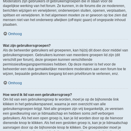
Moderators zijn gebruikers of gebruikersgroepen die in staan voor de
dagelijkse werking van het forum. Ze kunnen, in de forums die ze modereren,
berichten wijzigen en verwijderen; onderwerpen sluiten, openen, verplaatsen,
splitsen en verwijderen. In het algemeen moeten ze er gewoon op toe zien dat
mensen niet van het onderwerp afwijken (
off-topic
gaan) of ongepaste inhoud
plaatsen.
Omhoog
Wat zijn gebruikersgroepen?
Als de beheerder gebruikers wil groeperen, kan hij/zij dit doen door middel van
gebruikersgroepen. Gebruikers kunnen van meerdere groepen lid zijn (dit
verschilt per forum), deze groepen kunnen verschillende
permissies/toegangspermissies hebben. Op deze manier is het voor de
beheerder een stuk gemakkelijker meerdere moderators aan een forum toe te
wijzen, bepaalde gebruikers toegang tot een privéforum te verlenen, enz.
Omhoog
Hoe word ik lid van een gebruikersgroep?
Om lid van een gebruikersgroep te worden, moet je op de bijhorende link
klikken in het gebruikerspaneel, waarna je een overzicht van alle
gebruikersgroepen krijgt. Niet alle groepen zijn vrij toegankelijk, ze vereisen
een goedkeuring van je lidmaatschap en hebben soms zelf verborgen
gebruikers. Als het een open groep is, kan je lid worden door op de hiervoor
dienende knop te klikken. Als het een gesloten groep is, kan je je lidmaatschap
aanvragen door op de bijhorende knop te klikken. De groepsleider moet je