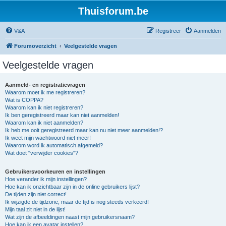
Thuisforum.be
V&A
Registreer
Aanmelden
Forumoverzicht
Veelgestelde vragen
Veelgestelde vragen
Aanmeld- en registratievragen
Waarom moet ik me registreren?
Wat is COPPA?
Waarom kan ik niet registreren?
Ik ben geregistreerd maar kan niet aanmelden!
Waarom kan ik niet aanmelden?
Ik heb me ooit geregistreerd maar kan nu niet meer aanmelden!?
Ik weet mijn wachtwoord niet meer!
Waarom word ik automatisch afgemeld?
Wat doet "verwijder cookies"?
Gebruikersvoorkeuren en instellingen
Hoe verander ik mijn instellingen?
Hoe kan ik onzichtbaar zijn in de online gebruikers lijst?
De tijden zijn niet correct!
Ik wijzigde de tijdzone, maar de tijd is nog steeds verkeerd!
Mijn taal zit niet in de lijst!
Wat zijn de afbeeldingen naast mijn gebruikersnaam?
Hoe kan ik een avatar instellen?