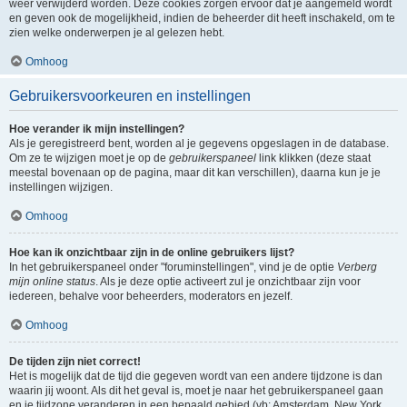
weer verwijderd worden. Deze cookies zorgen ervoor dat je aangemeld wordt
en geven ook de mogelijkheid, indien de beheerder dit heeft inschakeld, om te
zien welke onderwerpen je al gelezen hebt.
Omhoog
Gebruikersvoorkeuren en instellingen
Hoe verander ik mijn instellingen?
Als je geregistreerd bent, worden al je gegevens opgeslagen in de database.
Om ze te wijzigen moet je op de
gebruikerspaneel
link klikken (deze staat
meestal bovenaan op de pagina, maar dit kan verschillen), daarna kun je je
instellingen wijzigen.
Omhoog
Hoe kan ik onzichtbaar zijn in de online gebruikers lijst?
In het gebruikerspaneel onder "foruminstellingen", vind je de optie
Verberg
mijn online status
. Als je deze optie activeert zul je onzichtbaar zijn voor
iedereen, behalve voor beheerders, moderators en jezelf.
Omhoog
De tijden zijn niet correct!
Het is mogelijk dat de tijd die gegeven wordt van een andere tijdzone is dan
waarin jij woont. Als dit het geval is, moet je naar het gebruikerspaneel gaan
en je tijdzone veranderen in een bepaald gebied (vb: Amsterdam, New York,