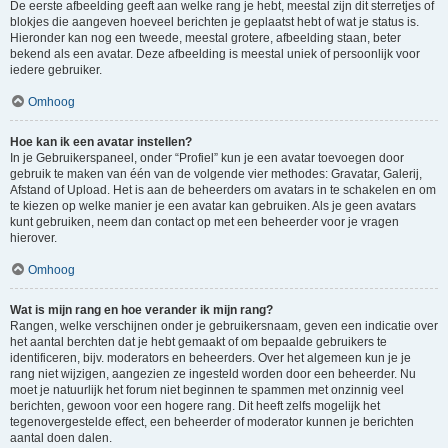
De eerste afbeelding geeft aan welke rang je hebt, meestal zijn dit sterretjes of
blokjes die aangeven hoeveel berichten je geplaatst hebt of wat je status is.
Hieronder kan nog een tweede, meestal grotere, afbeelding staan, beter
bekend als een avatar. Deze afbeelding is meestal uniek of persoonlijk voor
iedere gebruiker.
Omhoog
Hoe kan ik een avatar instellen?
In je Gebruikerspaneel, onder “Profiel” kun je een avatar toevoegen door
gebruik te maken van één van de volgende vier methodes: Gravatar, Galerij,
Afstand of Upload. Het is aan de beheerders om avatars in te schakelen en om
te kiezen op welke manier je een avatar kan gebruiken. Als je geen avatars
kunt gebruiken, neem dan contact op met een beheerder voor je vragen
hierover.
Omhoog
Wat is mijn rang en hoe verander ik mijn rang?
Rangen, welke verschijnen onder je gebruikersnaam, geven een indicatie over
het aantal berchten dat je hebt gemaakt of om bepaalde gebruikers te
identificeren, bijv. moderators en beheerders. Over het algemeen kun je je
rang niet wijzigen, aangezien ze ingesteld worden door een beheerder. Nu
moet je natuurlijk het forum niet beginnen te spammen met onzinnig veel
berichten, gewoon voor een hogere rang. Dit heeft zelfs mogelijk het
tegenovergestelde effect, een beheerder of moderator kunnen je berichten
aantal doen dalen.