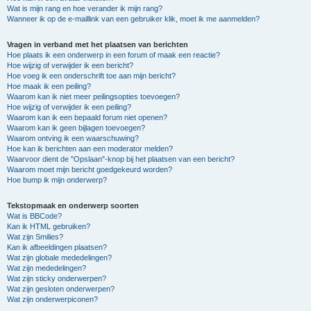
Wat is mijn rang en hoe verander ik mijn rang?
Wanneer ik op de e-maillink van een gebruiker klik, moet ik me aanmelden?
Vragen in verband met het plaatsen van berichten
Hoe plaats ik een onderwerp in een forum of maak een reactie?
Hoe wijzig of verwijder ik een bericht?
Hoe voeg ik een onderschrift toe aan mijn bericht?
Hoe maak ik een peiling?
Waarom kan ik niet meer peilingsopties toevoegen?
Hoe wijzig of verwijder ik een peiling?
Waarom kan ik een bepaald forum niet openen?
Waarom kan ik geen bijlagen toevoegen?
Waarom ontving ik een waarschuwing?
Hoe kan ik berichten aan een moderator melden?
Waarvoor dient de "Opslaan"-knop bij het plaatsen van een bericht?
Waarom moet mijn bericht goedgekeurd worden?
Hoe bump ik mijn onderwerp?
Tekstopmaak en onderwerp soorten
Wat is BBCode?
Kan ik HTML gebruiken?
Wat zijn Smilies?
Kan ik afbeeldingen plaatsen?
Wat zijn globale mededelingen?
Wat zijn mededelingen?
Wat zijn sticky onderwerpen?
Wat zijn gesloten onderwerpen?
Wat zijn onderwerpiconen?