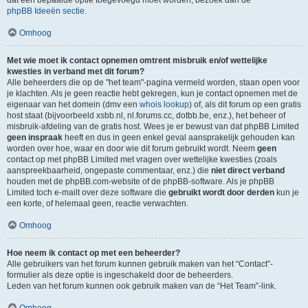
dat een bepaalde optie toegevoegd moet worden, bezoek dan de
phpBB Ideeën sectie
.
Omhoog
Met wie moet ik contact opnemen omtrent misbruik en/of wettelijke
kwesties in verband met dit forum?
Alle beheerders die op de "het team"-pagina vermeld worden, staan open voor
je klachten. Als je geen reactie hebt gekregen, kun je contact opnemen met de
eigenaar van het domein (dmv een
whois lookup
) of, als dit forum op een gratis
host staat (bijvoorbeeld xsbb.nl, nl.forums.cc, dotbb.be, enz.), het beheer of
misbruik-afdeling van de gratis host. Wees je er bewust van dat phpBB Limited
geen inspraak
heeft en dus in geen enkel geval aansprakelijk gehouden kan
worden over hoe, waar en door wie dit forum gebruikt wordt. Neem
geen
contact op met phpBB Limited met vragen over wettelijke kwesties (zoals
aanspreekbaarheid, ongepaste commentaar, enz.) die
niet direct verband
houden met de phpBB.com-website of de phpBB-software. Als je phpBB
Limited toch e-mailt over deze software die
gebruikt wordt door derden
kun je
een korte, of helemaal geen, reactie verwachten.
Omhoog
Hoe neem ik contact op met een beheerder?
Alle gebruikers van het forum kunnen gebruik maken van het “Contact”-
formulier als deze optie is ingeschakeld door de beheerders.
Leden van het forum kunnen ook gebruik maken van de “Het Team”-link.