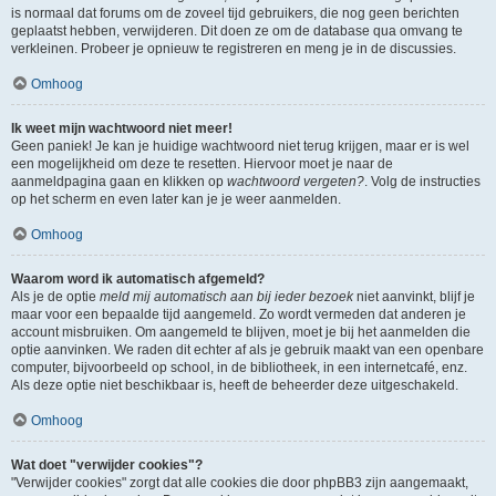
is normaal dat forums om de zoveel tijd gebruikers, die nog geen berichten
geplaatst hebben, verwijderen. Dit doen ze om de database qua omvang te
verkleinen. Probeer je opnieuw te registreren en meng je in de discussies.
Omhoog
Ik weet mijn wachtwoord niet meer!
Geen paniek! Je kan je huidige wachtwoord niet terug krijgen, maar er is wel
een mogelijkheid om deze te resetten. Hiervoor moet je naar de
aanmeldpagina gaan en klikken op
wachtwoord vergeten?
. Volg de instructies
op het scherm en even later kan je je weer aanmelden.
Omhoog
Waarom word ik automatisch afgemeld?
Als je de optie
meld mij automatisch aan bij ieder bezoek
niet aanvinkt, blijf je
maar voor een bepaalde tijd aangemeld. Zo wordt vermeden dat anderen je
account misbruiken. Om aangemeld te blijven, moet je bij het aanmelden die
optie aanvinken. We raden dit echter af als je gebruik maakt van een openbare
computer, bijvoorbeeld op school, in de bibliotheek, in een internetcafé, enz.
Als deze optie niet beschikbaar is, heeft de beheerder deze uitgeschakeld.
Omhoog
Wat doet "verwijder cookies"?
"Verwijder cookies" zorgt dat alle cookies die door phpBB3 zijn aangemaakt,