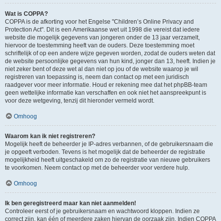
Wat is COPPA?
COPPA is de afkorting voor het Engelse "Children’s Online Privacy and
Protection Act". Dit is een Amerikaanse wet uit 1998 die vereist dat iedere
website die mogelijk gegevens van jongeren onder de 13 jaar verzamelt,
hiervoor de toestemming heeft van de ouders. Deze toestemming moet
schriftelijk of op een andere wijze gegeven worden, zodat de ouders weten dat
de website persoonlijke gegevens van hun kind, jonger dan 13, heeft. Indien je
niet zeker bent of deze wet al dan niet op jou of de website waarop je wil
registreren van toepassing is, neem dan contact op met een juridisch
raadgever voor meer informatie. Houd er rekening mee dat het phpBB-team
geen wettelijke informatie kan verschaffen en ook niet het aanspreekpunt is
voor deze wetgeving, tenzij dit hieronder vermeld wordt.
Omhoog
Waarom kan ik niet registreren?
Mogelijk heeft de beheerder je IP-adres verbannen, of de gebruikersnaam die
je opgeeft verboden. Tevens is het mogelijk dat de beheerder de registratie
mogelijkheid heeft uitgeschakeld om zo de registratie van nieuwe gebruikers
te voorkomen. Neem contact op met de beheerder voor verdere hulp.
Omhoog
Ik ben geregistreerd maar kan niet aanmelden!
Controleer eerst of je gebruikersnaam en wachtwoord kloppen. Indien ze
correct zijn, kan één of meerdere zaken hiervan de oorzaak zijn. Indien COPPA