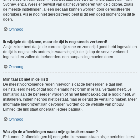
Sydney, enz.). Wees er bewust van dat het veranderen van de tijdzone, zoals
de meeste instellingen, alleen gedaan kunnen worden door geregistreerde
gebruikers. Als je nog niet geregistreerd bent is dit een goed moment om dit te
doen.
Omhoog
Ik wijzigde de tijdzone, maar de tijd is nog steeds verkeerd!
Als je zeker bent dat je de correcte tijdzone en zomertijd goed hebt ingevuld en
de tijd is nog steeds anders, is waarschijnlijk de tijd op de server verkeerd
ingesteld en zullen de beheerders een aanpassing moeten doen.
Omhoog
Mijn taal zit niet in de lijst!
De meest voorkomende reden hiervoor is dat de beheerder je taal niet
geïnstalleerd heeft, of dat nog niemand het forum in je taal vertaald heeft. Je
kunt altijd aan de beheerder vragen of hij het talenpakket, dat je nodig hebt, wil
installeren. Indien het nog niet bestaat, mag je gerust de vertaling maken. Meer
informatie hieromtrent kan gevonden worden op de website van phpBB
Limited (de link staat onderaan iedere pagina).
Omhoog
Wat zijn de afbeeldingen naast mijn gebruikersnaam?
Er kunnen 2 afbeeldingen bij een gebruikersnaam staan als je berichten leest.