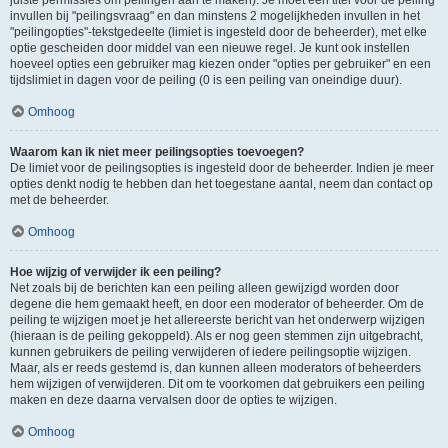
juiste permissies om peilingen aan te maken). Je moet een titel voor de peiling
invullen bij "peilingsvraag" en dan minstens 2 mogelijkheden invullen in het
"peilingopties"-tekstgedeelte (limiet is ingesteld door de beheerder), met elke
optie gescheiden door middel van een nieuwe regel. Je kunt ook instellen
hoeveel opties een gebruiker mag kiezen onder "opties per gebruiker" en een
tijdslimiet in dagen voor de peiling (0 is een peiling van oneindige duur).
Omhoog
Waarom kan ik niet meer peilingsopties toevoegen?
De limiet voor de peilingsopties is ingesteld door de beheerder. Indien je meer
opties denkt nodig te hebben dan het toegestane aantal, neem dan contact op
met de beheerder.
Omhoog
Hoe wijzig of verwijder ik een peiling?
Net zoals bij de berichten kan een peiling alleen gewijzigd worden door
degene die hem gemaakt heeft, en door een moderator of beheerder. Om de
peiling te wijzigen moet je het allereerste bericht van het onderwerp wijzigen
(hieraan is de peiling gekoppeld). Als er nog geen stemmen zijn uitgebracht,
kunnen gebruikers de peiling verwijderen of iedere peilingsoptie wijzigen.
Maar, als er reeds gestemd is, dan kunnen alleen moderators of beheerders
hem wijzigen of verwijderen. Dit om te voorkomen dat gebruikers een peiling
maken en deze daarna vervalsen door de opties te wijzigen.
Omhoog