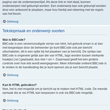
pagina van de onderwerpenlijst. Als deze link er niet staat, kunnen
onderwerpen niet gebumpt worden. Een onderwerp kan ook gebumpt worden
door een antwoord te plaatsen, maar hou hierbij wel rekening met de regels
van het forum.
Omhoog
Tekstopmaak en onderwerp soorten
Wat is BBCode?
BBCode is een vereenvoudigde versie van html, het gebruik ervan is al dan
niet toegestaan door de beheerder (je kunt BBCode ook per bericht
uitschakelen, dit is een optie bij het plaatsen van je bericht). De syntax van
BBCode is ongeveer gelijk aan die van HTML, tags worden tussen vierkante
haakjes [ en ] geplaatst, dus niet < en >. Daarnaast geeft het een grotere
controle over hoe iets wordt weergegeven. Meer informatie omtrent BBCode is
te vinden in de handleiding die je kunt openen als je een bericht plaatst.
Omhoog
Kan ik HTML gebruiken?
Nee, het is niet mogelijk om je bericht op te maken met HTML code. De meeste
opmaak die je via HTML kan toepassen is ook via BBCode mogelijk.
Omhoog