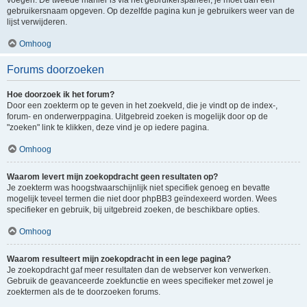
voegen. De tweede manier is via het gebruikerspaneel, je moet dan een
gebruikersnaam opgeven. Op dezelfde pagina kun je gebruikers weer van de
lijst verwijderen.
Omhoog
Forums doorzoeken
Hoe doorzoek ik het forum?
Door een zoekterm op te geven in het zoekveld, die je vindt op de index-,
forum- en onderwerppagina. Uitgebreid zoeken is mogelijk door op de
"zoeken" link te klikken, deze vind je op iedere pagina.
Omhoog
Waarom levert mijn zoekopdracht geen resultaten op?
Je zoekterm was hoogstwaarschijnlijk niet specifiek genoeg en bevatte
mogelijk teveel termen die niet door phpBB3 geïndexeerd worden. Wees
specifieker en gebruik, bij uitgebreid zoeken, de beschikbare opties.
Omhoog
Waarom resulteert mijn zoekopdracht in een lege pagina?
Je zoekopdracht gaf meer resultaten dan de webserver kon verwerken.
Gebruik de geavanceerde zoekfunctie en wees specifieker met zowel je
zoektermen als de te doorzoeken forums.