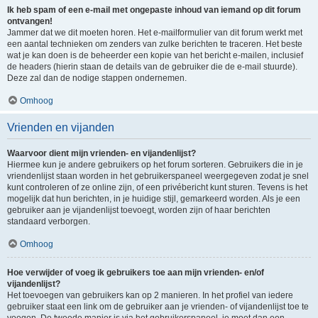
Ik heb spam of een e-mail met ongepaste inhoud van iemand op dit forum
ontvangen!
Jammer dat we dit moeten horen. Het e-mailformulier van dit forum werkt met
een aantal technieken om zenders van zulke berichten te traceren. Het beste
wat je kan doen is de beheerder een kopie van het bericht e-mailen, inclusief
de headers (hierin staan de details van de gebruiker die de e-mail stuurde).
Deze zal dan de nodige stappen ondernemen.
Omhoog
Vrienden en vijanden
Waarvoor dient mijn vrienden- en vijandenlijst?
Hiermee kun je andere gebruikers op het forum sorteren. Gebruikers die in je
vriendenlijst staan worden in het gebruikerspaneel weergegeven zodat je snel
kunt controleren of ze online zijn, of een privébericht kunt sturen. Tevens is het
mogelijk dat hun berichten, in je huidige stijl, gemarkeerd worden. Als je een
gebruiker aan je vijandenlijst toevoegt, worden zijn of haar berichten
standaard verborgen.
Omhoog
Hoe verwijder of voeg ik gebruikers toe aan mijn vrienden- en/of
vijandenlijst?
Het toevoegen van gebruikers kan op 2 manieren. In het profiel van iedere
gebruiker staat een link om de gebruiker aan je vrienden- of vijandenlijst toe te