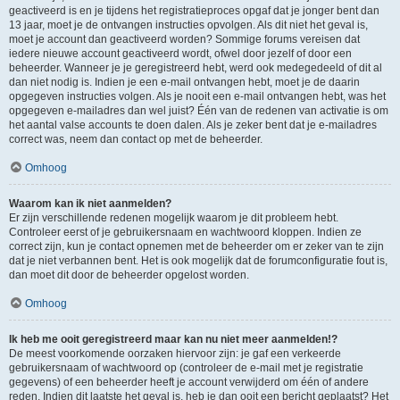
geactiveerd is en je tijdens het registratieproces opgaf dat je jonger bent dan
13 jaar, moet je de ontvangen instructies opvolgen. Als dit niet het geval is,
moet je account dan geactiveerd worden? Sommige forums vereisen dat
iedere nieuwe account geactiveerd wordt, ofwel door jezelf of door een
beheerder. Wanneer je je geregistreerd hebt, werd ook medegedeeld of dit al
dan niet nodig is. Indien je een e-mail ontvangen hebt, moet je de daarin
opgegeven instructies volgen. Als je nooit een e-mail ontvangen hebt, was het
opgegeven e-mailadres dan wel juist? Één van de redenen van activatie is om
het aantal valse accounts te doen dalen. Als je zeker bent dat je e-mailadres
correct was, neem dan contact op met de beheerder.
Omhoog
Waarom kan ik niet aanmelden?
Er zijn verschillende redenen mogelijk waarom je dit probleem hebt.
Controleer eerst of je gebruikersnaam en wachtwoord kloppen. Indien ze
correct zijn, kun je contact opnemen met de beheerder om er zeker van te zijn
dat je niet verbannen bent. Het is ook mogelijk dat de forumconfiguratie fout is,
dan moet dit door de beheerder opgelost worden.
Omhoog
Ik heb me ooit geregistreerd maar kan nu niet meer aanmelden!?
De meest voorkomende oorzaken hiervoor zijn: je gaf een verkeerde
gebruikersnaam of wachtwoord op (controleer de e-mail met je registratie
gegevens) of een beheerder heeft je account verwijderd om één of andere
reden. Indien dit laatste het geval is, heb je dan ooit een bericht geplaatst? Het