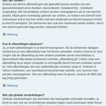
Wat zijn Smilies?
Smilies zijn kleine afbeeldingen die gebruikt kunnen worden om een
gevoelstoestand uit te drukken, bijvoorbeeld :) betekent blij, :( betekent
ongelukkig. Alle beschikbare smilies worden weergegeven als je een bericht
plaatst. Maak geen overdadig gebruik van smilies, ze maken een bericht snel
onleesbaar wat er toe kan leiden dat een moderator je bericht aanpast of heel
je bericht verwijdert. De beheerder kan ook een maximaal aantal smilies, dat in
een bericht gebruikt mag worden, bepaald hebben.
Omhoog
Kan ik afbeeldingen plaatsen?
Ja, je kunt afbeeldingen in je bericht weergeven. Als de beheerder bijlagen
toelaat kun je een afbeelding naar het forum uploaden. Anders moet je er voor
zorgen dat de afbeelding op een andere publieke server beschikbaar is,
bijvoorbeeld http://www.voorbeeld.com/mijn_afbeelding.gif. Linken naar een
afbeelding op je eigen computer is onmogelijk (tenzij het een publieke server
is). Ook afbeeldingen die een authentificatie vereisen zoals in: Hotmail of
Yahoo mailboxen, een wachtwoord beschermde website, enz. kunnen niet
worden weergegeven. Om een afbeelding weer te geven, moet je de BBCode
tag [img] gebruiken.
Omhoog
Wat zijn globale mededelingen?
Globale mededelingen zijn berichten die belangrijke informatie bevatten, je
komt ze dan ook op verschillende plaatsen tegen zoals bovenaan ieder forum