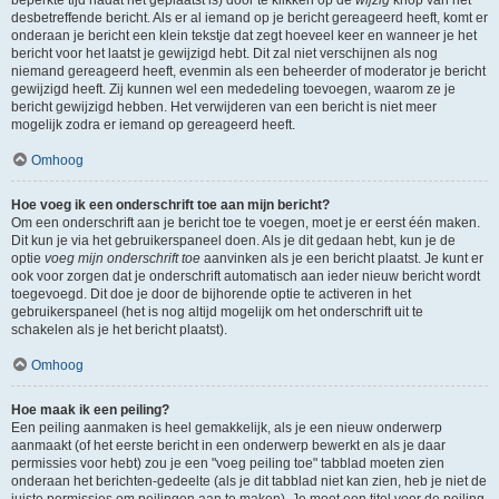
beperkte tijd nadat het geplaatst is) door te klikken op de
wijzig
knop van het
desbetreffende bericht. Als er al iemand op je bericht gereageerd heeft, komt er
onderaan je bericht een klein tekstje dat zegt hoeveel keer en wanneer je het
bericht voor het laatst je gewijzigd hebt. Dit zal niet verschijnen als nog
niemand gereageerd heeft, evenmin als een beheerder of moderator je bericht
gewijzigd heeft. Zij kunnen wel een mededeling toevoegen, waarom ze je
bericht gewijzigd hebben. Het verwijderen van een bericht is niet meer
mogelijk zodra er iemand op gereageerd heeft.
Omhoog
Hoe voeg ik een onderschrift toe aan mijn bericht?
Om een onderschrift aan je bericht toe te voegen, moet je er eerst één maken.
Dit kun je via het gebruikerspaneel doen. Als je dit gedaan hebt, kun je de
optie
voeg mijn onderschrift toe
aanvinken als je een bericht plaatst. Je kunt er
ook voor zorgen dat je onderschrift automatisch aan ieder nieuw bericht wordt
toegevoegd. Dit doe je door de bijhorende optie te activeren in het
gebruikerspaneel (het is nog altijd mogelijk om het onderschrift uit te
schakelen als je het bericht plaatst).
Omhoog
Hoe maak ik een peiling?
Een peiling aanmaken is heel gemakkelijk, als je een nieuw onderwerp
aanmaakt (of het eerste bericht in een onderwerp bewerkt en als je daar
permissies voor hebt) zou je een "voeg peiling toe" tabblad moeten zien
onderaan het berichten-gedeelte (als je dit tabblad niet kan zien, heb je niet de