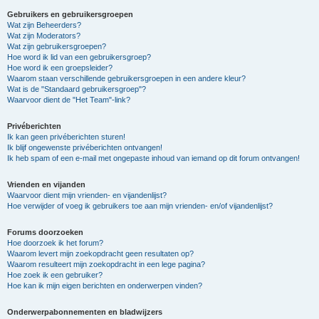
Gebruikers en gebruikersgroepen
Wat zijn Beheerders?
Wat zijn Moderators?
Wat zijn gebruikersgroepen?
Hoe word ik lid van een gebruikersgroep?
Hoe word ik een groepsleider?
Waarom staan verschillende gebruikersgroepen in een andere kleur?
Wat is de "Standaard gebruikersgroep"?
Waarvoor dient de "Het Team"-link?
Privéberichten
Ik kan geen privéberichten sturen!
Ik blijf ongewenste privéberichten ontvangen!
Ik heb spam of een e-mail met ongepaste inhoud van iemand op dit forum ontvangen!
Vrienden en vijanden
Waarvoor dient mijn vrienden- en vijandenlijst?
Hoe verwijder of voeg ik gebruikers toe aan mijn vrienden- en/of vijandenlijst?
Forums doorzoeken
Hoe doorzoek ik het forum?
Waarom levert mijn zoekopdracht geen resultaten op?
Waarom resulteert mijn zoekopdracht in een lege pagina?
Hoe zoek ik een gebruiker?
Hoe kan ik mijn eigen berichten en onderwerpen vinden?
Onderwerpabonnementen en bladwijzers