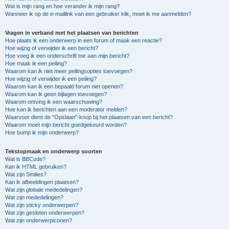
Wat is mijn rang en hoe verander ik mijn rang?
Wanneer ik op de e-maillink van een gebruiker klik, moet ik me aanmelden?
Vragen in verband met het plaatsen van berichten
Hoe plaats ik een onderwerp in een forum of maak een reactie?
Hoe wijzig of verwijder ik een bericht?
Hoe voeg ik een onderschrift toe aan mijn bericht?
Hoe maak ik een peiling?
Waarom kan ik niet meer peilingsopties toevoegen?
Hoe wijzig of verwijder ik een peiling?
Waarom kan ik een bepaald forum niet openen?
Waarom kan ik geen bijlagen toevoegen?
Waarom ontving ik een waarschuwing?
Hoe kan ik berichten aan een moderator melden?
Waarvoor dient de "Opslaan"-knop bij het plaatsen van een bericht?
Waarom moet mijn bericht goedgekeurd worden?
Hoe bump ik mijn onderwerp?
Tekstopmaak en onderwerp soorten
Wat is BBCode?
Kan ik HTML gebruiken?
Wat zijn Smilies?
Kan ik afbeeldingen plaatsen?
Wat zijn globale mededelingen?
Wat zijn mededelingen?
Wat zijn sticky onderwerpen?
Wat zijn gesloten onderwerpen?
Wat zijn onderwerpiconen?