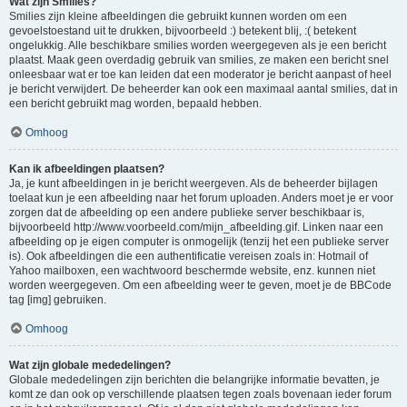
Wat zijn Smilies?
Smilies zijn kleine afbeeldingen die gebruikt kunnen worden om een
gevoelstoestand uit te drukken, bijvoorbeeld :) betekent blij, :( betekent
ongelukkig. Alle beschikbare smilies worden weergegeven als je een bericht
plaatst. Maak geen overdadig gebruik van smilies, ze maken een bericht snel
onleesbaar wat er toe kan leiden dat een moderator je bericht aanpast of heel
je bericht verwijdert. De beheerder kan ook een maximaal aantal smilies, dat in
een bericht gebruikt mag worden, bepaald hebben.
Omhoog
Kan ik afbeeldingen plaatsen?
Ja, je kunt afbeeldingen in je bericht weergeven. Als de beheerder bijlagen
toelaat kun je een afbeelding naar het forum uploaden. Anders moet je er voor
zorgen dat de afbeelding op een andere publieke server beschikbaar is,
bijvoorbeeld http://www.voorbeeld.com/mijn_afbeelding.gif. Linken naar een
afbeelding op je eigen computer is onmogelijk (tenzij het een publieke server
is). Ook afbeeldingen die een authentificatie vereisen zoals in: Hotmail of
Yahoo mailboxen, een wachtwoord beschermde website, enz. kunnen niet
worden weergegeven. Om een afbeelding weer te geven, moet je de BBCode
tag [img] gebruiken.
Omhoog
Wat zijn globale mededelingen?
Globale mededelingen zijn berichten die belangrijke informatie bevatten, je
komt ze dan ook op verschillende plaatsen tegen zoals bovenaan ieder forum