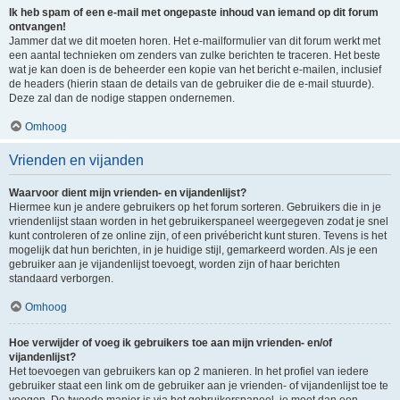
Ik heb spam of een e-mail met ongepaste inhoud van iemand op dit forum
ontvangen!
Jammer dat we dit moeten horen. Het e-mailformulier van dit forum werkt met
een aantal technieken om zenders van zulke berichten te traceren. Het beste
wat je kan doen is de beheerder een kopie van het bericht e-mailen, inclusief
de headers (hierin staan de details van de gebruiker die de e-mail stuurde).
Deze zal dan de nodige stappen ondernemen.
Omhoog
Vrienden en vijanden
Waarvoor dient mijn vrienden- en vijandenlijst?
Hiermee kun je andere gebruikers op het forum sorteren. Gebruikers die in je
vriendenlijst staan worden in het gebruikerspaneel weergegeven zodat je snel
kunt controleren of ze online zijn, of een privébericht kunt sturen. Tevens is het
mogelijk dat hun berichten, in je huidige stijl, gemarkeerd worden. Als je een
gebruiker aan je vijandenlijst toevoegt, worden zijn of haar berichten
standaard verborgen.
Omhoog
Hoe verwijder of voeg ik gebruikers toe aan mijn vrienden- en/of
vijandenlijst?
Het toevoegen van gebruikers kan op 2 manieren. In het profiel van iedere
gebruiker staat een link om de gebruiker aan je vrienden- of vijandenlijst toe te