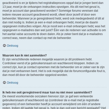
geactiveerd is en je tijdens het registratieproces opgaf dat je jonger bent dan
13 jaar, moet je de ontvangen instructies opvolgen. Als dit niet het geval is,
moet je account dan geactiveerd worden? Sommige forums vereisen dat
iedere nieuwe account geactiveerd wordt, ofwel door jezelf of door een
beheerder. Wanneer je je geregistreerd hebt, werd ook medegedeeld of dit al
dan niet nodig is. Indien je een e-mail ontvangen hebt, moet je de daarin
opgegeven instructies volgen. Als je nooit een e-mail ontvangen hebt, was het
opgegeven e-mailadres dan wel juist? Één van de redenen van activatie is om
het aantal valse accounts te doen dalen. Als je zeker bent dat je e-mailadres
correct was, neem dan contact op met de beheerder.
Omhoog
Waarom kan ik niet aanmelden?
Er zijn verschillende redenen mogelijk waarom je dit probleem hebt.
Controleer eerst of je gebruikersnaam en wachtwoord kloppen. Indien ze
correct zijn, kun je contact opnemen met de beheerder om er zeker van te zijn
dat je niet verbannen bent. Het is ook mogelijk dat de forumconfiguratie fout is,
dan moet dit door de beheerder opgelost worden.
Omhoog
Ik heb me ooit geregistreerd maar kan nu niet meer aanmelden!?
De meest voorkomende oorzaken hiervoor zijn: je gaf een verkeerde
gebruikersnaam of wachtwoord op (controleer de e-mail met je registratie
gegevens) of een beheerder heeft je account verwijderd om één of andere
reden. Indien dit laatste het geval is, heb je dan ooit een bericht geplaatst? Het