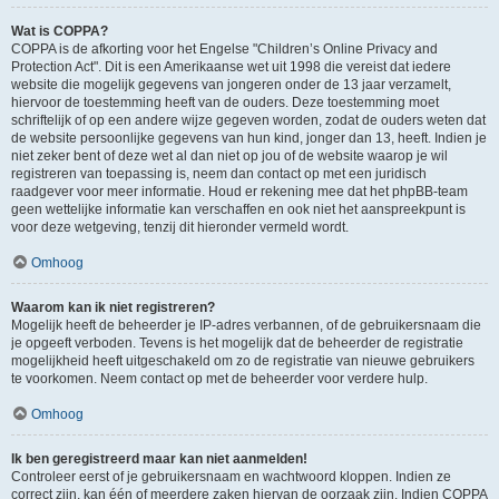
Wat is COPPA?
COPPA is de afkorting voor het Engelse "Children’s Online Privacy and
Protection Act". Dit is een Amerikaanse wet uit 1998 die vereist dat iedere
website die mogelijk gegevens van jongeren onder de 13 jaar verzamelt,
hiervoor de toestemming heeft van de ouders. Deze toestemming moet
schriftelijk of op een andere wijze gegeven worden, zodat de ouders weten dat
de website persoonlijke gegevens van hun kind, jonger dan 13, heeft. Indien je
niet zeker bent of deze wet al dan niet op jou of de website waarop je wil
registreren van toepassing is, neem dan contact op met een juridisch
raadgever voor meer informatie. Houd er rekening mee dat het phpBB-team
geen wettelijke informatie kan verschaffen en ook niet het aanspreekpunt is
voor deze wetgeving, tenzij dit hieronder vermeld wordt.
Omhoog
Waarom kan ik niet registreren?
Mogelijk heeft de beheerder je IP-adres verbannen, of de gebruikersnaam die
je opgeeft verboden. Tevens is het mogelijk dat de beheerder de registratie
mogelijkheid heeft uitgeschakeld om zo de registratie van nieuwe gebruikers
te voorkomen. Neem contact op met de beheerder voor verdere hulp.
Omhoog
Ik ben geregistreerd maar kan niet aanmelden!
Controleer eerst of je gebruikersnaam en wachtwoord kloppen. Indien ze
correct zijn, kan één of meerdere zaken hiervan de oorzaak zijn. Indien COPPA