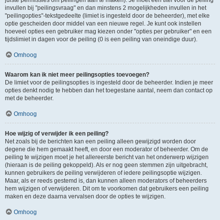
juiste permissies om peilingen aan te maken). Je moet een titel voor de peiling
invullen bij "peilingsvraag" en dan minstens 2 mogelijkheden invullen in het
"peilingopties"-tekstgedeelte (limiet is ingesteld door de beheerder), met elke
optie gescheiden door middel van een nieuwe regel. Je kunt ook instellen
hoeveel opties een gebruiker mag kiezen onder "opties per gebruiker" en een
tijdslimiet in dagen voor de peiling (0 is een peiling van oneindige duur).
Omhoog
Waarom kan ik niet meer peilingsopties toevoegen?
De limiet voor de peilingsopties is ingesteld door de beheerder. Indien je meer
opties denkt nodig te hebben dan het toegestane aantal, neem dan contact op
met de beheerder.
Omhoog
Hoe wijzig of verwijder ik een peiling?
Net zoals bij de berichten kan een peiling alleen gewijzigd worden door
degene die hem gemaakt heeft, en door een moderator of beheerder. Om de
peiling te wijzigen moet je het allereerste bericht van het onderwerp wijzigen
(hieraan is de peiling gekoppeld). Als er nog geen stemmen zijn uitgebracht,
kunnen gebruikers de peiling verwijderen of iedere peilingsoptie wijzigen.
Maar, als er reeds gestemd is, dan kunnen alleen moderators of beheerders
hem wijzigen of verwijderen. Dit om te voorkomen dat gebruikers een peiling
maken en deze daarna vervalsen door de opties te wijzigen.
Omhoog