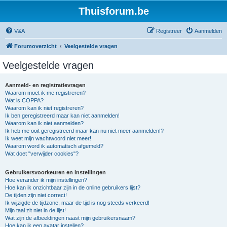
Thuisforum.be
V&A
Registreer
Aanmelden
Forumoverzicht
Veelgestelde vragen
Veelgestelde vragen
Aanmeld- en registratievragen
Waarom moet ik me registreren?
Wat is COPPA?
Waarom kan ik niet registreren?
Ik ben geregistreerd maar kan niet aanmelden!
Waarom kan ik niet aanmelden?
Ik heb me ooit geregistreerd maar kan nu niet meer aanmelden!?
Ik weet mijn wachtwoord niet meer!
Waarom word ik automatisch afgemeld?
Wat doet "verwijder cookies"?
Gebruikersvoorkeuren en instellingen
Hoe verander ik mijn instellingen?
Hoe kan ik onzichtbaar zijn in de online gebruikers lijst?
De tijden zijn niet correct!
Ik wijzigde de tijdzone, maar de tijd is nog steeds verkeerd!
Mijn taal zit niet in de lijst!
Wat zijn de afbeeldingen naast mijn gebruikersnaam?
Hoe kan ik een avatar instellen?