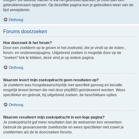
voegen. De tweede manier is via het gebruikerspaneel, je moet dan een
gebruikersnaam opgeven. Op dezelfde pagina kun je gebruikers weer van de
lijst verwijderen.
Omhoog
Forums doorzoeken
Hoe doorzoek ik het forum?
Door een zoekterm op te geven in het zoekveld, die je vindt op de index-,
forum- en onderwerppagina. Uitgebreid zoeken is mogelijk door op de
"zoeken" link te klikken, deze vind je op iedere pagina.
Omhoog
Waarom levert mijn zoekopdracht geen resultaten op?
Je zoekterm was hoogstwaarschijnlijk niet specifiek genoeg en bevatte
mogelijk teveel termen die niet door phpBB3 geïndexeerd worden. Wees
specifieker en gebruik, bij uitgebreid zoeken, de beschikbare opties.
Omhoog
Waarom resulteert mijn zoekopdracht in een lege pagina?
Je zoekopdracht gaf meer resultaten dan de webserver kon verwerken.
Gebruik de geavanceerde zoekfunctie en wees specifieker met zowel je
zoektermen als de te doorzoeken forums.