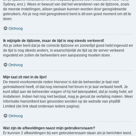
Sydney, enz.). Wees er bewust van dat het veranderen van de tijdzone, zoals
de meeste instellingen, alleen gedaan kunnen worden door geregistreerde
gebruikers. Als je nog niet geregistreerd bent is dit een goed moment om dit te
doen.
Omhoog
Ik wijzigde de tijdzone, maar de tijd is nog steeds verkeerd!
Als je zeker bent dat je de correcte tijdzone en zomertijd goed hebt ingevuld en
de tijd is nog steeds anders, is waarschijnlijk de tijd op de server verkeerd
ingesteld en zullen de beheerders een aanpassing moeten doen.
Omhoog
Mijn taal zit niet in de lijst!
De meest voorkomende reden hiervoor is dat de beheerder je taal niet
geïnstalleerd heeft, of dat nog niemand het forum in je taal vertaald heeft. Je
kunt altijd aan de beheerder vragen of hij het talenpakket, dat je nodig hebt, wil
installeren. Indien het nog niet bestaat, mag je gerust de vertaling maken. Meer
informatie hieromtrent kan gevonden worden op de website van phpBB
Limited (de link staat onderaan iedere pagina).
Omhoog
Wat zijn de afbeeldingen naast mijn gebruikersnaam?
Er kunnen 2 afbeeldingen bij een gebruikersnaam staan als je berichten leest.