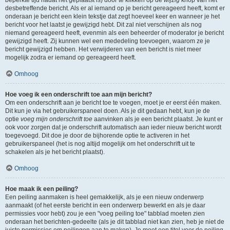
beperkte tijd nadat het geplaatst is) door te klikken op de
wijzig
knop van het
desbetreffende bericht. Als er al iemand op je bericht gereageerd heeft, komt er
onderaan je bericht een klein tekstje dat zegt hoeveel keer en wanneer je het
bericht voor het laatst je gewijzigd hebt. Dit zal niet verschijnen als nog
niemand gereageerd heeft, evenmin als een beheerder of moderator je bericht
gewijzigd heeft. Zij kunnen wel een mededeling toevoegen, waarom ze je
bericht gewijzigd hebben. Het verwijderen van een bericht is niet meer
mogelijk zodra er iemand op gereageerd heeft.
Omhoog
Hoe voeg ik een onderschrift toe aan mijn bericht?
Om een onderschrift aan je bericht toe te voegen, moet je er eerst één maken.
Dit kun je via het gebruikerspaneel doen. Als je dit gedaan hebt, kun je de
optie
voeg mijn onderschrift toe
aanvinken als je een bericht plaatst. Je kunt er
ook voor zorgen dat je onderschrift automatisch aan ieder nieuw bericht wordt
toegevoegd. Dit doe je door de bijhorende optie te activeren in het
gebruikerspaneel (het is nog altijd mogelijk om het onderschrift uit te
schakelen als je het bericht plaatst).
Omhoog
Hoe maak ik een peiling?
Een peiling aanmaken is heel gemakkelijk, als je een nieuw onderwerp
aanmaakt (of het eerste bericht in een onderwerp bewerkt en als je daar
permissies voor hebt) zou je een "voeg peiling toe" tabblad moeten zien
onderaan het berichten-gedeelte (als je dit tabblad niet kan zien, heb je niet de