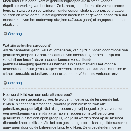
Moderators zijn gebruikers of gebruikersgroepen die in staan voor de
dagelijkse werking van het forum. Ze kunnen, in de forums die ze modereren,
berichten wijzigen en verwijderen; onderwerpen sluiten, openen, verplaatsen,
splitsen en verwijderen. In het algemeen moeten ze er gewoon op toe zien dat
mensen niet van het onderwerp afwijken (
off-topic
gaan) of ongepaste inhoud
plaatsen.
Omhoog
Wat zijn gebruikersgroepen?
Als de beheerder gebruikers wil groeperen, kan hij/zij dit doen door middel van
gebruikersgroepen. Gebruikers kunnen van meerdere groepen lid zijn (dit
verschilt per forum), deze groepen kunnen verschillende
permissies/toegangspermissies hebben. Op deze manier is het voor de
beheerder een stuk gemakkelijker meerdere moderators aan een forum toe te
wijzen, bepaalde gebruikers toegang tot een privéforum te verlenen, enz.
Omhoog
Hoe word ik lid van een gebruikersgroep?
Om lid van een gebruikersgroep te worden, moet je op de bijhorende link
klikken in het gebruikerspaneel, waarna je een overzicht van alle
gebruikersgroepen krijgt. Niet alle groepen zijn vrij toegankelijk, ze vereisen
een goedkeuring van je lidmaatschap en hebben soms zelf verborgen
gebruikers. Als het een open groep is, kan je lid worden door op de hiervoor
dienende knop te klikken. Als het een gesloten groep is, kan je je lidmaatschap
aanvragen door op de bijhorende knop te klikken. De groepsleider moet je