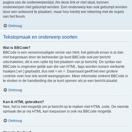
pagina van de onderwerpenlijst. Als deze link er niet staat, kunnen
onderwerpen niet gebumpt worden. Een onderwerp kan ook gebumpt worden
door een antwoord te plaatsen, maar hou hierbij wel rekening met de regels
van het forum.
Omhoog
Tekstopmaak en onderwerp soorten
Wat is BBCode?
BBCode is een vereenvoudigde versie van html, het gebruik ervan is al dan
niet toegestaan door de beheerder (je kunt BBCode ook per bericht
uitschakelen, dit is een optie bij het plaatsen van je bericht). De syntax van
BBCode is ongeveer gelijk aan die van HTML, tags worden tussen vierkante
haakjes [ en ] geplaatst, dus niet < en >. Daarnaast geeft het een grotere
controle over hoe iets wordt weergegeven. Meer informatie omtrent BBCode is
te vinden in de handleiding die je kunt openen als je een bericht plaatst.
Omhoog
Kan ik HTML gebruiken?
Nee, het is niet mogelijk om je bericht op te maken met HTML code. De meeste
opmaak die je via HTML kan toepassen is ook via BBCode mogelijk.
Omhoog