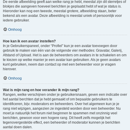
De eerste afbeelding geeft aan welke rang je hebt, meestal zijn dit sterretjes of
blokjes die aangeven hoeveel berichten je geplaatst hebt of wat je status is.
Hieronder kan nog een tweede, meestal grotere, afbeelding staan, beter
bekend als een avatar. Deze afbeelding is meestal uniek of persoonlijk voor
iedere gebruiker.
Omhoog
Hoe kan ik een avatar instellen?
In je Gebruikerspaneel, onder “Profiel” kun je een avatar toevoegen door
gebruik te maken van één van de volgende vier methodes: Gravatar, Galerij,
Afstand of Upload. Het is aan de beheerders om avatars in te schakelen en om
te kiezen op welke manier je een avatar kan gebruiken. Als je geen avatars
kunt gebruiken, neem dan contact op met een beheerder voor je vragen
hierover.
Omhoog
Wat is mijn rang en hoe verander ik mijn rang?
Rangen, welke verschijnen onder je gebruikersnaam, geven een indicatie over
het aantal berchten dat je hebt gemaakt of om bepaalde gebruikers te
identificeren, bijv. moderators en beheerders. Over het algemeen kun je je
rang niet wijzigen, aangezien ze ingesteld worden door een beheerder. Nu
moet je natuurlijk het forum niet beginnen te spammen met onzinnig veel
berichten, gewoon voor een hogere rang. Dit heeft zelfs mogelijk het
tegenovergestelde effect, een beheerder of moderator kunnen je berichten
aantal doen dalen.