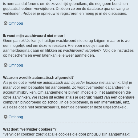
is normaal dat forums om de zoveel tijd gebruikers, die nog geen berichten
geplaatst hebben, verwijderen. Dit doen ze om de database qua omvang te
verkleinen. Probeer je opnieuw te registreren en meng je in de discussies.
Omhoog
Ik weet mijn wachtwoord niet meer!
Geen paniek! Je kan je huidige wachtwoord niet terug krijgen, maar er is wel
een mogelijkheid om deze te resetten. Hiervoor moet je naar de
aanmeldpagina gaan en klikken op
wachtwoord vergeten?
. Volg de instructies
op het scherm en even later kan je je weer aanmelden.
Omhoog
Waarom word ik automatisch afgemeld?
Als je de optie
meld mij automatisch aan bij ieder bezoek
niet aanvinkt, blijf je
maar voor een bepaalde tijd aangemeld. Zo wordt vermeden dat anderen je
account misbruiken. Om aangemeld te blijven, moet je bij het aanmelden die
optie aanvinken. We raden dit echter af als je gebruik maakt van een openbare
computer, bijvoorbeeld op school, in de bibliotheek, in een internetcafé, enz.
Als deze optie niet beschikbaar is, heeft de beheerder deze uitgeschakeld.
Omhoog
Wat doet "verwijder cookies"?
"Verwijder cookies" zorgt dat alle cookies die door phpBB3 zijn aangemaakt,