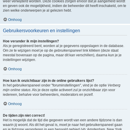
weer verwijderd worden. Deze cookies zorgen ervoor dat je aangemeld wordt
en geven ook de mogelijkheid, indien de beheerder dit heeft inschakeld, om te
zien welke onderwerpen je al gelezen hebt.
Omhoog
Gebruikersvoorkeuren en instellingen
Hoe verander ik mijn instellingen?
Als je geregistreerd bent, worden al je gegevens opgeslagen in de database.
Om ze te wijzigen moet je op de
gebruikerspaneel
link klikken (deze staat
meestal bovenaan op de pagina, maar dit kan verschillen), daarna kun je je
instellingen wijzigen.
Omhoog
Hoe kan ik onzichtbaar zijn in de online gebruikers lijst?
In het gebruikerspaneel onder "foruminstellingen", vind je de optie
Verberg
mijn online status
. Als je deze optie activeert zul je onzichtbaar zijn voor
iedereen, behalve voor beheerders, moderators en jezelf.
Omhoog
De tijden zijn niet correct!
Het is mogelijk dat de tijd die gegeven wordt van een andere tijdzone is dan
waarin jij woont. Als dit het geval is, moet je naar het gebruikerspaneel gaan
en je tijdzone veranderen in een bepaald gebied (vb: Amsterdam, New York,