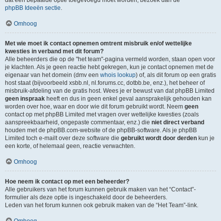
dat een bepaalde optie toegevoegd moet worden, bezoek dan de
phpBB Ideeën sectie
.
Omhoog
Met wie moet ik contact opnemen omtrent misbruik en/of wettelijke
kwesties in verband met dit forum?
Alle beheerders die op de "het team"-pagina vermeld worden, staan open voor
je klachten. Als je geen reactie hebt gekregen, kun je contact opnemen met de
eigenaar van het domein (dmv een
whois lookup
) of, als dit forum op een gratis
host staat (bijvoorbeeld xsbb.nl, nl.forums.cc, dotbb.be, enz.), het beheer of
misbruik-afdeling van de gratis host. Wees je er bewust van dat phpBB Limited
geen inspraak
heeft en dus in geen enkel geval aansprakelijk gehouden kan
worden over hoe, waar en door wie dit forum gebruikt wordt. Neem
geen
contact op met phpBB Limited met vragen over wettelijke kwesties (zoals
aanspreekbaarheid, ongepaste commentaar, enz.) die
niet direct verband
houden met de phpBB.com-website of de phpBB-software. Als je phpBB
Limited toch e-mailt over deze software die
gebruikt wordt door derden
kun je
een korte, of helemaal geen, reactie verwachten.
Omhoog
Hoe neem ik contact op met een beheerder?
Alle gebruikers van het forum kunnen gebruik maken van het “Contact”-
formulier als deze optie is ingeschakeld door de beheerders.
Leden van het forum kunnen ook gebruik maken van de “Het Team”-link.