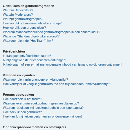
Gebruikers en gebruikersgroepen
Wat zijn Beheerders?
Wat zijn Moderators?
Wat zijn gebruikersgroepen?
Hoe word ik lid van een gebruikersgroep?
Hoe word ik een groepsleider?
Waarom staan verschillende gebruikersgroepen in een andere kleur?
Wat is de "Standaard gebruikersgroep"?
Waarvoor dient de "Het Team"-link?
Privéberichten
Ik kan geen privéberichten sturen!
Ik blijf ongewenste privéberichten ontvangen!
Ik heb spam of een e-mail met ongepaste inhoud van iemand op dit forum ontvangen!
Vrienden en vijanden
Waarvoor dient mijn vrienden- en vijandenlijst?
Hoe verwijder of voeg ik gebruikers toe aan mijn vrienden- en/of vijandenlijst?
Forums doorzoeken
Hoe doorzoek ik het forum?
Waarom levert mijn zoekopdracht geen resultaten op?
Waarom resulteert mijn zoekopdracht in een lege pagina?
Hoe zoek ik een gebruiker?
Hoe kan ik mijn eigen berichten en onderwerpen vinden?
Onderwerpabonnementen en bladwijzers