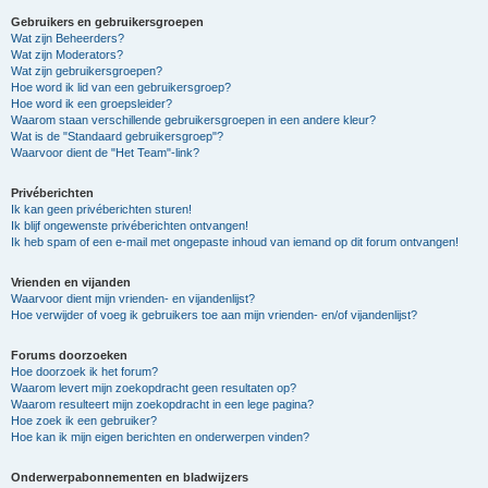
Gebruikers en gebruikersgroepen
Wat zijn Beheerders?
Wat zijn Moderators?
Wat zijn gebruikersgroepen?
Hoe word ik lid van een gebruikersgroep?
Hoe word ik een groepsleider?
Waarom staan verschillende gebruikersgroepen in een andere kleur?
Wat is de "Standaard gebruikersgroep"?
Waarvoor dient de "Het Team"-link?
Privéberichten
Ik kan geen privéberichten sturen!
Ik blijf ongewenste privéberichten ontvangen!
Ik heb spam of een e-mail met ongepaste inhoud van iemand op dit forum ontvangen!
Vrienden en vijanden
Waarvoor dient mijn vrienden- en vijandenlijst?
Hoe verwijder of voeg ik gebruikers toe aan mijn vrienden- en/of vijandenlijst?
Forums doorzoeken
Hoe doorzoek ik het forum?
Waarom levert mijn zoekopdracht geen resultaten op?
Waarom resulteert mijn zoekopdracht in een lege pagina?
Hoe zoek ik een gebruiker?
Hoe kan ik mijn eigen berichten en onderwerpen vinden?
Onderwerpabonnementen en bladwijzers