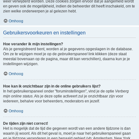
weer verwijderd worden. Deze cookies zorgen ervoor dat je aangemeld wordt
en geven ook de mogelijkheid, indien de beheerder dit heeft inschakeld, om te
zien welke onderwerpen je al gelezen hebt.
Omhoog
Gebruikersvoorkeuren en instellingen
Hoe verander ik mijn instellingen?
Als je geregistreerd bent, worden al je gegevens opgeslagen in de database.
Om ze te wijzigen moet je op de
gebruikerspaneel
link klikken (deze staat
meestal bovenaan op de pagina, maar dit kan verschillen), daarna kun je je
instellingen wijzigen.
Omhoog
Hoe kan ik onzichtbaar zijn in de online gebruikers lijst?
In het gebruikerspaneel onder "foruminstellingen", vind je de optie
Verberg
mijn online status
. Als je deze optie activeert zul je onzichtbaar zijn voor
iedereen, behalve voor beheerders, moderators en jezelf.
Omhoog
De tijden zijn niet correct!
Het is mogelijk dat de tijd die gegeven wordt van een andere tijdzone is dan
waarin jij woont. Als dit het geval is, moet je naar het gebruikerspaneel gaan
en je tijdzone veranderen in een bepaald gebied (vb: Amsterdam, New York,