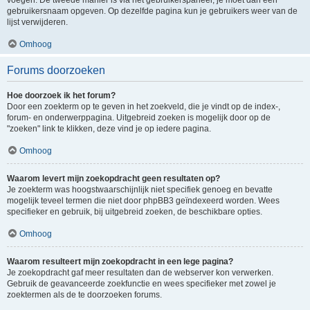
voegen. De tweede manier is via het gebruikerspaneel, je moet dan een
gebruikersnaam opgeven. Op dezelfde pagina kun je gebruikers weer van de
lijst verwijderen.
Omhoog
Forums doorzoeken
Hoe doorzoek ik het forum?
Door een zoekterm op te geven in het zoekveld, die je vindt op de index-,
forum- en onderwerppagina. Uitgebreid zoeken is mogelijk door op de
"zoeken" link te klikken, deze vind je op iedere pagina.
Omhoog
Waarom levert mijn zoekopdracht geen resultaten op?
Je zoekterm was hoogstwaarschijnlijk niet specifiek genoeg en bevatte
mogelijk teveel termen die niet door phpBB3 geïndexeerd worden. Wees
specifieker en gebruik, bij uitgebreid zoeken, de beschikbare opties.
Omhoog
Waarom resulteert mijn zoekopdracht in een lege pagina?
Je zoekopdracht gaf meer resultaten dan de webserver kon verwerken.
Gebruik de geavanceerde zoekfunctie en wees specifieker met zowel je
zoektermen als de te doorzoeken forums.