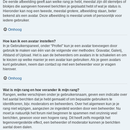
De eerste afbeelding geeft aan welke rang je hebt, meestal zijn dit sterretjes of
blokjes die aangeven hoeveel berichten je geplaatst hebt of wat je status is.
Hieronder kan nog een tweede, meestal grotere, afbeelding staan, beter
bekend als een avatar. Deze afbeelding is meestal uniek of persoonlijk voor
iedere gebruiker.
Omhoog
Hoe kan ik een avatar instellen?
In je Gebruikerspaneel, onder “Profiel” kun je een avatar toevoegen door
gebruik te maken van één van de volgende vier methodes: Gravatar, Galerij,
Afstand of Upload. Het is aan de beheerders om avatars in te schakelen en om
te kiezen op welke manier je een avatar kan gebruiken. Als je geen avatars
kunt gebruiken, neem dan contact op met een beheerder voor je vragen
hierover.
Omhoog
Wat is mijn rang en hoe verander ik mijn rang?
Rangen, welke verschijnen onder je gebruikersnaam, geven een indicatie over
het aantal berchten dat je hebt gemaakt of om bepaalde gebruikers te
identificeren, bijv. moderators en beheerders. Over het algemeen kun je je
rang niet wijzigen, aangezien ze ingesteld worden door een beheerder. Nu
moet je natuurlijk het forum niet beginnen te spammen met onzinnig veel
berichten, gewoon voor een hogere rang. Dit heeft zelfs mogelijk het
tegenovergestelde effect, een beheerder of moderator kunnen je berichten
aantal doen dalen.