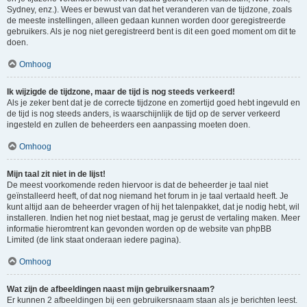
Sydney, enz.). Wees er bewust van dat het veranderen van de tijdzone, zoals
de meeste instellingen, alleen gedaan kunnen worden door geregistreerde
gebruikers. Als je nog niet geregistreerd bent is dit een goed moment om dit te
doen.
Omhoog
Ik wijzigde de tijdzone, maar de tijd is nog steeds verkeerd!
Als je zeker bent dat je de correcte tijdzone en zomertijd goed hebt ingevuld en
de tijd is nog steeds anders, is waarschijnlijk de tijd op de server verkeerd
ingesteld en zullen de beheerders een aanpassing moeten doen.
Omhoog
Mijn taal zit niet in de lijst!
De meest voorkomende reden hiervoor is dat de beheerder je taal niet
geïnstalleerd heeft, of dat nog niemand het forum in je taal vertaald heeft. Je
kunt altijd aan de beheerder vragen of hij het talenpakket, dat je nodig hebt, wil
installeren. Indien het nog niet bestaat, mag je gerust de vertaling maken. Meer
informatie hieromtrent kan gevonden worden op de website van phpBB
Limited (de link staat onderaan iedere pagina).
Omhoog
Wat zijn de afbeeldingen naast mijn gebruikersnaam?
Er kunnen 2 afbeeldingen bij een gebruikersnaam staan als je berichten leest.