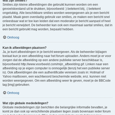
Wat zijn Smilies?
Smilies zijn kleine afbeeldingen die gebruikt kunnen worden om een
gevoelstoestand uit te drukken, bijvoorbeeld :) betekent blij, :( betekent
ongelukkig. Alle beschikbare smilies worden weergegeven als je een bericht
plaatst. Maak geen overdadig gebruik van smilies, ze maken een bericht snel
onleesbaar wat er toe kan leiden dat een moderator je bericht aanpast of heel
je bericht verwijdert. De beheerder kan ook een maximaal aantal smilies, dat in
een bericht gebruikt mag worden, bepaald hebben.
Omhoog
Kan ik afbeeldingen plaatsen?
Ja, je kunt afbeeldingen in je bericht weergeven. Als de beheerder bijlagen
toelaat kun je een afbeelding naar het forum uploaden. Anders moet je er voor
zorgen dat de afbeelding op een andere publieke server beschikbaar is,
bijvoorbeeld http://www.voorbeeld.com/mijn_afbeelding.gif. Linken naar een
afbeelding op je eigen computer is onmogelijk (tenzij het een publieke server
is). Ook afbeeldingen die een authentificatie vereisen zoals in: Hotmail of
Yahoo mailboxen, een wachtwoord beschermde website, enz. kunnen niet
worden weergegeven. Om een afbeelding weer te geven, moet je de BBCode
tag [img] gebruiken.
Omhoog
Wat zijn globale mededelingen?
Globale mededelingen zijn berichten die belangrijke informatie bevatten, je
komt ze dan ook op verschillende plaatsen tegen zoals bovenaan ieder forum