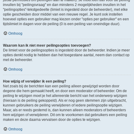
juiste permissies om peilingen aan te maken). Je moet een titel voor de peiling
invullen bij "peilingsvraag" en dan minstens 2 mogelijkheden invullen in het
"peilingopties"-tekstgedeelte (limiet is ingesteld door de beheerder), met elke
optie gescheiden door middel van een nieuwe regel. Je kunt ook instellen
hoeveel opties een gebruiker mag kiezen onder "opties per gebruiker" en een
tijdslimiet in dagen voor de peiling (0 is een peiling van oneindige duur).
Omhoog
Waarom kan ik niet meer peilingsopties toevoegen?
De limiet voor de peilingsopties is ingesteld door de beheerder. Indien je meer
opties denkt nodig te hebben dan het toegestane aantal, neem dan contact op
met de beheerder.
Omhoog
Hoe wijzig of verwijder ik een peiling?
Net zoals bij de berichten kan een peiling alleen gewijzigd worden door
degene die hem gemaakt heeft, en door een moderator of beheerder. Om de
peiling te wijzigen moet je het allereerste bericht van het onderwerp wijzigen
(hieraan is de peiling gekoppeld). Als er nog geen stemmen zijn uitgebracht,
kunnen gebruikers de peiling verwijderen of iedere peilingsoptie wijzigen.
Maar, als er reeds gestemd is, dan kunnen alleen moderators of beheerders
hem wijzigen of verwijderen. Dit om te voorkomen dat gebruikers een peiling
maken en deze daarna vervalsen door de opties te wijzigen.
Omhoog