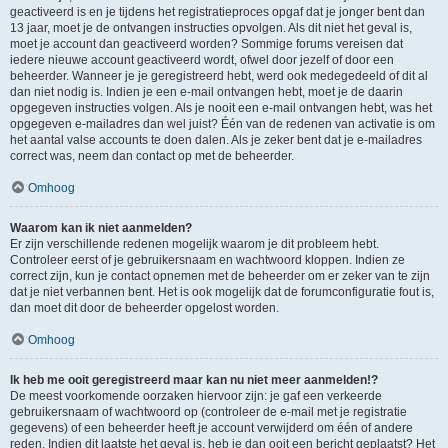
geactiveerd is en je tijdens het registratieproces opgaf dat je jonger bent dan
13 jaar, moet je de ontvangen instructies opvolgen. Als dit niet het geval is,
moet je account dan geactiveerd worden? Sommige forums vereisen dat
iedere nieuwe account geactiveerd wordt, ofwel door jezelf of door een
beheerder. Wanneer je je geregistreerd hebt, werd ook medegedeeld of dit al
dan niet nodig is. Indien je een e-mail ontvangen hebt, moet je de daarin
opgegeven instructies volgen. Als je nooit een e-mail ontvangen hebt, was het
opgegeven e-mailadres dan wel juist? Één van de redenen van activatie is om
het aantal valse accounts te doen dalen. Als je zeker bent dat je e-mailadres
correct was, neem dan contact op met de beheerder.
Omhoog
Waarom kan ik niet aanmelden?
Er zijn verschillende redenen mogelijk waarom je dit probleem hebt.
Controleer eerst of je gebruikersnaam en wachtwoord kloppen. Indien ze
correct zijn, kun je contact opnemen met de beheerder om er zeker van te zijn
dat je niet verbannen bent. Het is ook mogelijk dat de forumconfiguratie fout is,
dan moet dit door de beheerder opgelost worden.
Omhoog
Ik heb me ooit geregistreerd maar kan nu niet meer aanmelden!?
De meest voorkomende oorzaken hiervoor zijn: je gaf een verkeerde
gebruikersnaam of wachtwoord op (controleer de e-mail met je registratie
gegevens) of een beheerder heeft je account verwijderd om één of andere
reden. Indien dit laatste het geval is, heb je dan ooit een bericht geplaatst? Het