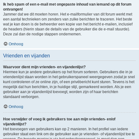
Ik heb spam of een e-mail met ongepaste inhoud van iemand op dit forum
ontvangen!
Jammer dat we dit moeten horen. Het e-mailformulier van dit forum werkt met
een aantal technieken om zenders van zulke berichten te traceren. Het beste
wat je kan doen is de beheerder een kopie van het bericht e-mailen, inclusief
de headers (hierin staan de details van de gebruiker die de e-mail stuurde).
Deze zal dan de nodige stappen ondernemen.
Omhoog
Vrienden en vijanden
Waarvoor dient mijn vrienden- en vijandenlijst?
Hiermee kun je andere gebruikers op het forum sorteren. Gebruikers die in je
vriendenlijst staan worden in het gebruikerspaneel weergegeven zodat je snel
kunt controleren of ze online zijn, of een privébericht kunt sturen. Tevens is het
mogelijk dat hun berichten, in je huidige stijl, gemarkeerd worden. Als je een
gebruiker aan je vijandenlijst toevoegt, worden zijn of haar berichten
standaard verborgen.
Omhoog
Hoe verwijder of voeg ik gebruikers toe aan mijn vrienden- en/of
vijandenlijst?
Het toevoegen van gebruikers kan op 2 manieren. In het profiel van iedere
gebruiker staat een link om de gebruiker aan je vrienden- of vijandenlijst toe te