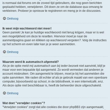
is normaal dat forums om de zoveel tijd gebruikers, die nog geen berichten
geplaatst hebben, verwijderen. Dit doen ze om de database qua omvang te
verkleinen. Probeer je opnieuw te registreren en meng je in de discussies.
Omhoog
Ik weet mijn wachtwoord niet meer!
Geen paniek! Je kan je huidige wachtwoord niet terug krijgen, maar er is wel
een mogelijkheid om deze te resetten. Hiervoor moet je naar de
aanmeldpagina gaan en klikken op
wachtwoord vergeten?
. Volg de instructies
op het scherm en even later kan je je weer aanmelden.
Omhoog
Waarom word ik automatisch afgemeld?
Als je de optie
meld mij automatisch aan bij ieder bezoek
niet aanvinkt, blijf je
maar voor een bepaalde tijd aangemeld. Zo wordt vermeden dat anderen je
account misbruiken. Om aangemeld te blijven, moet je bij het aanmelden die
optie aanvinken. We raden dit echter af als je gebruik maakt van een openbare
computer, bijvoorbeeld op school, in de bibliotheek, in een internetcafé, enz.
Als deze optie niet beschikbaar is, heeft de beheerder deze uitgeschakeld.
Omhoog
Wat doet "verwijder cookies"?
"Verwijder cookies" zorgt dat alle cookies die door phpBB3 zijn aangemaakt,