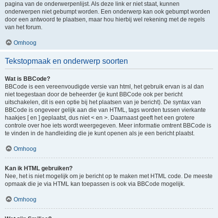
pagina van de onderwerpenlijst. Als deze link er niet staat, kunnen
onderwerpen niet gebumpt worden. Een onderwerp kan ook gebumpt worden
door een antwoord te plaatsen, maar hou hierbij wel rekening met de regels
van het forum.
Omhoog
Tekstopmaak en onderwerp soorten
Wat is BBCode?
BBCode is een vereenvoudigde versie van html, het gebruik ervan is al dan
niet toegestaan door de beheerder (je kunt BBCode ook per bericht
uitschakelen, dit is een optie bij het plaatsen van je bericht). De syntax van
BBCode is ongeveer gelijk aan die van HTML, tags worden tussen vierkante
haakjes [ en ] geplaatst, dus niet < en >. Daarnaast geeft het een grotere
controle over hoe iets wordt weergegeven. Meer informatie omtrent BBCode is
te vinden in de handleiding die je kunt openen als je een bericht plaatst.
Omhoog
Kan ik HTML gebruiken?
Nee, het is niet mogelijk om je bericht op te maken met HTML code. De meeste
opmaak die je via HTML kan toepassen is ook via BBCode mogelijk.
Omhoog