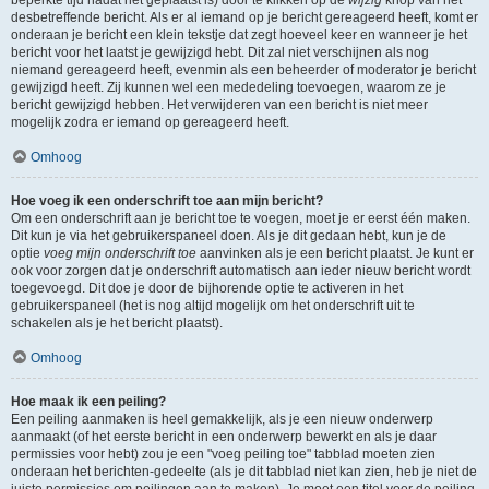
beperkte tijd nadat het geplaatst is) door te klikken op de
wijzig
knop van het
desbetreffende bericht. Als er al iemand op je bericht gereageerd heeft, komt er
onderaan je bericht een klein tekstje dat zegt hoeveel keer en wanneer je het
bericht voor het laatst je gewijzigd hebt. Dit zal niet verschijnen als nog
niemand gereageerd heeft, evenmin als een beheerder of moderator je bericht
gewijzigd heeft. Zij kunnen wel een mededeling toevoegen, waarom ze je
bericht gewijzigd hebben. Het verwijderen van een bericht is niet meer
mogelijk zodra er iemand op gereageerd heeft.
Omhoog
Hoe voeg ik een onderschrift toe aan mijn bericht?
Om een onderschrift aan je bericht toe te voegen, moet je er eerst één maken.
Dit kun je via het gebruikerspaneel doen. Als je dit gedaan hebt, kun je de
optie
voeg mijn onderschrift toe
aanvinken als je een bericht plaatst. Je kunt er
ook voor zorgen dat je onderschrift automatisch aan ieder nieuw bericht wordt
toegevoegd. Dit doe je door de bijhorende optie te activeren in het
gebruikerspaneel (het is nog altijd mogelijk om het onderschrift uit te
schakelen als je het bericht plaatst).
Omhoog
Hoe maak ik een peiling?
Een peiling aanmaken is heel gemakkelijk, als je een nieuw onderwerp
aanmaakt (of het eerste bericht in een onderwerp bewerkt en als je daar
permissies voor hebt) zou je een "voeg peiling toe" tabblad moeten zien
onderaan het berichten-gedeelte (als je dit tabblad niet kan zien, heb je niet de