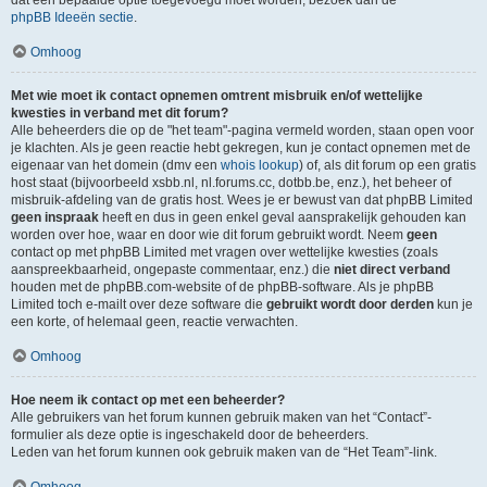
dat een bepaalde optie toegevoegd moet worden, bezoek dan de
phpBB Ideeën sectie
.
Omhoog
Met wie moet ik contact opnemen omtrent misbruik en/of wettelijke
kwesties in verband met dit forum?
Alle beheerders die op de "het team"-pagina vermeld worden, staan open voor
je klachten. Als je geen reactie hebt gekregen, kun je contact opnemen met de
eigenaar van het domein (dmv een
whois lookup
) of, als dit forum op een gratis
host staat (bijvoorbeeld xsbb.nl, nl.forums.cc, dotbb.be, enz.), het beheer of
misbruik-afdeling van de gratis host. Wees je er bewust van dat phpBB Limited
geen inspraak
heeft en dus in geen enkel geval aansprakelijk gehouden kan
worden over hoe, waar en door wie dit forum gebruikt wordt. Neem
geen
contact op met phpBB Limited met vragen over wettelijke kwesties (zoals
aanspreekbaarheid, ongepaste commentaar, enz.) die
niet direct verband
houden met de phpBB.com-website of de phpBB-software. Als je phpBB
Limited toch e-mailt over deze software die
gebruikt wordt door derden
kun je
een korte, of helemaal geen, reactie verwachten.
Omhoog
Hoe neem ik contact op met een beheerder?
Alle gebruikers van het forum kunnen gebruik maken van het “Contact”-
formulier als deze optie is ingeschakeld door de beheerders.
Leden van het forum kunnen ook gebruik maken van de “Het Team”-link.