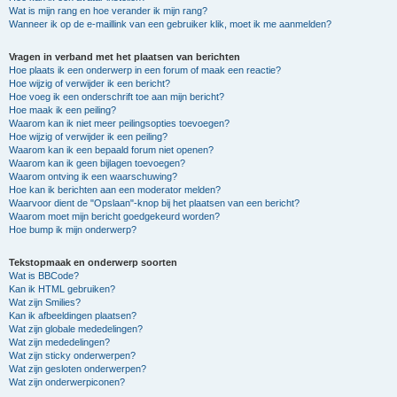
Wat is mijn rang en hoe verander ik mijn rang?
Wanneer ik op de e-maillink van een gebruiker klik, moet ik me aanmelden?
Vragen in verband met het plaatsen van berichten
Hoe plaats ik een onderwerp in een forum of maak een reactie?
Hoe wijzig of verwijder ik een bericht?
Hoe voeg ik een onderschrift toe aan mijn bericht?
Hoe maak ik een peiling?
Waarom kan ik niet meer peilingsopties toevoegen?
Hoe wijzig of verwijder ik een peiling?
Waarom kan ik een bepaald forum niet openen?
Waarom kan ik geen bijlagen toevoegen?
Waarom ontving ik een waarschuwing?
Hoe kan ik berichten aan een moderator melden?
Waarvoor dient de "Opslaan"-knop bij het plaatsen van een bericht?
Waarom moet mijn bericht goedgekeurd worden?
Hoe bump ik mijn onderwerp?
Tekstopmaak en onderwerp soorten
Wat is BBCode?
Kan ik HTML gebruiken?
Wat zijn Smilies?
Kan ik afbeeldingen plaatsen?
Wat zijn globale mededelingen?
Wat zijn mededelingen?
Wat zijn sticky onderwerpen?
Wat zijn gesloten onderwerpen?
Wat zijn onderwerpiconen?