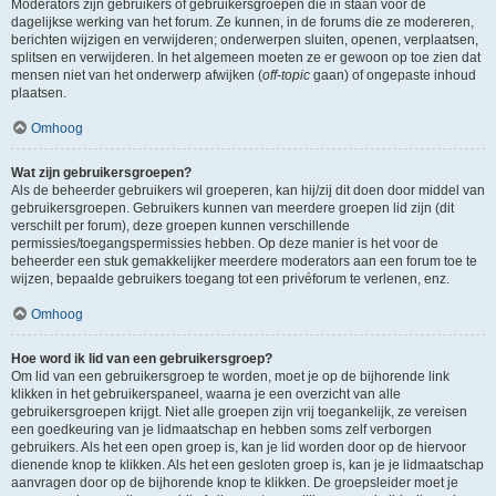
Moderators zijn gebruikers of gebruikersgroepen die in staan voor de
dagelijkse werking van het forum. Ze kunnen, in de forums die ze modereren,
berichten wijzigen en verwijderen; onderwerpen sluiten, openen, verplaatsen,
splitsen en verwijderen. In het algemeen moeten ze er gewoon op toe zien dat
mensen niet van het onderwerp afwijken (
off-topic
gaan) of ongepaste inhoud
plaatsen.
Omhoog
Wat zijn gebruikersgroepen?
Als de beheerder gebruikers wil groeperen, kan hij/zij dit doen door middel van
gebruikersgroepen. Gebruikers kunnen van meerdere groepen lid zijn (dit
verschilt per forum), deze groepen kunnen verschillende
permissies/toegangspermissies hebben. Op deze manier is het voor de
beheerder een stuk gemakkelijker meerdere moderators aan een forum toe te
wijzen, bepaalde gebruikers toegang tot een privéforum te verlenen, enz.
Omhoog
Hoe word ik lid van een gebruikersgroep?
Om lid van een gebruikersgroep te worden, moet je op de bijhorende link
klikken in het gebruikerspaneel, waarna je een overzicht van alle
gebruikersgroepen krijgt. Niet alle groepen zijn vrij toegankelijk, ze vereisen
een goedkeuring van je lidmaatschap en hebben soms zelf verborgen
gebruikers. Als het een open groep is, kan je lid worden door op de hiervoor
dienende knop te klikken. Als het een gesloten groep is, kan je je lidmaatschap
aanvragen door op de bijhorende knop te klikken. De groepsleider moet je