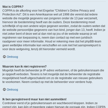
Wat is COPPA?
COPPA is de afkorting voor het Engelse "Children’s Online Privacy and
Protection Act". Dit is een Amerikaanse wet uit 1998 die vereist dat iedere
website die mogelijk gegevens van jongeren onder de 13 jaar verzamelt,
hiervoor de toestemming heeft van de ouders. Deze toestemming moet
schriftelijk of op een andere wijze gegeven worden, zodat de ouders weten dat
de website persoonlijke gegevens van hun kind, jonger dan 13, heeft. Indien je
niet zeker bent of deze wet al dan niet op jou of de website waarop je wil
registreren van toepassing is, neem dan contact op met een juridisch
raadgever voor meer informatie. Houd er rekening mee dat het phpBB-team
geen wettelijke informatie kan verschaffen en ook niet het aanspreekpunt is
voor deze wetgeving, tenzij dit hieronder vermeld wordt.
Omhoog
Waarom kan ik niet registreren?
Mogelijk heeft de beheerder je IP-adres verbannen, of de gebruikersnaam die
je opgeeft verboden. Tevens is het mogelijk dat de beheerder de registratie
mogelijkheid heeft uitgeschakeld om zo de registratie van nieuwe gebruikers
te voorkomen. Neem contact op met de beheerder voor verdere hulp.
Omhoog
Ik ben geregistreerd maar kan niet aanmelden!
Controleer eerst of je gebruikersnaam en wachtwoord kloppen. Indien ze
correct zijn, kan één of meerdere zaken hiervan de oorzaak zijn. Indien COPPA