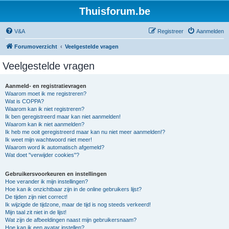
Thuisforum.be
V&A
Registreer
Aanmelden
Forumoverzicht
Veelgestelde vragen
Veelgestelde vragen
Aanmeld- en registratievragen
Waarom moet ik me registreren?
Wat is COPPA?
Waarom kan ik niet registreren?
Ik ben geregistreerd maar kan niet aanmelden!
Waarom kan ik niet aanmelden?
Ik heb me ooit geregistreerd maar kan nu niet meer aanmelden!?
Ik weet mijn wachtwoord niet meer!
Waarom word ik automatisch afgemeld?
Wat doet "verwijder cookies"?
Gebruikersvoorkeuren en instellingen
Hoe verander ik mijn instellingen?
Hoe kan ik onzichtbaar zijn in de online gebruikers lijst?
De tijden zijn niet correct!
Ik wijzigde de tijdzone, maar de tijd is nog steeds verkeerd!
Mijn taal zit niet in de lijst!
Wat zijn de afbeeldingen naast mijn gebruikersnaam?
Hoe kan ik een avatar instellen?