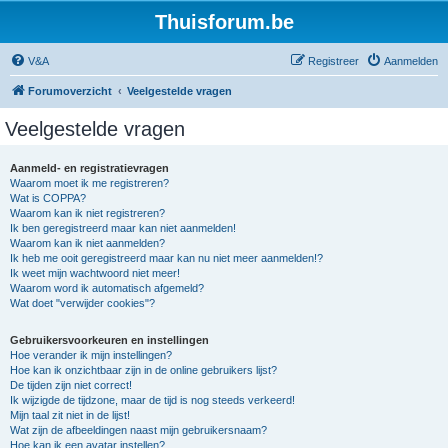
Thuisforum.be
V&A
Registreer
Aanmelden
Forumoverzicht
Veelgestelde vragen
Veelgestelde vragen
Aanmeld- en registratievragen
Waarom moet ik me registreren?
Wat is COPPA?
Waarom kan ik niet registreren?
Ik ben geregistreerd maar kan niet aanmelden!
Waarom kan ik niet aanmelden?
Ik heb me ooit geregistreerd maar kan nu niet meer aanmelden!?
Ik weet mijn wachtwoord niet meer!
Waarom word ik automatisch afgemeld?
Wat doet "verwijder cookies"?
Gebruikersvoorkeuren en instellingen
Hoe verander ik mijn instellingen?
Hoe kan ik onzichtbaar zijn in de online gebruikers lijst?
De tijden zijn niet correct!
Ik wijzigde de tijdzone, maar de tijd is nog steeds verkeerd!
Mijn taal zit niet in de lijst!
Wat zijn de afbeeldingen naast mijn gebruikersnaam?
Hoe kan ik een avatar instellen?