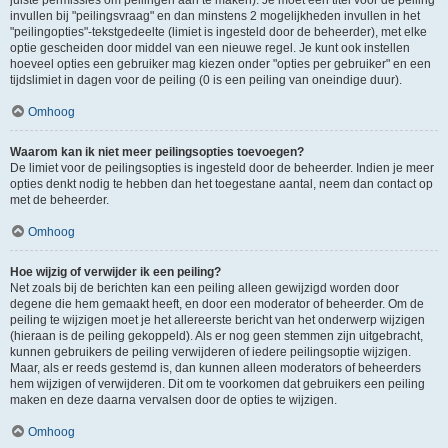
juiste permissies om peilingen aan te maken). Je moet een titel voor de peiling
invullen bij "peilingsvraag" en dan minstens 2 mogelijkheden invullen in het
"peilingopties"-tekstgedeelte (limiet is ingesteld door de beheerder), met elke
optie gescheiden door middel van een nieuwe regel. Je kunt ook instellen
hoeveel opties een gebruiker mag kiezen onder "opties per gebruiker" en een
tijdslimiet in dagen voor de peiling (0 is een peiling van oneindige duur).
Omhoog
Waarom kan ik niet meer peilingsopties toevoegen?
De limiet voor de peilingsopties is ingesteld door de beheerder. Indien je meer
opties denkt nodig te hebben dan het toegestane aantal, neem dan contact op
met de beheerder.
Omhoog
Hoe wijzig of verwijder ik een peiling?
Net zoals bij de berichten kan een peiling alleen gewijzigd worden door
degene die hem gemaakt heeft, en door een moderator of beheerder. Om de
peiling te wijzigen moet je het allereerste bericht van het onderwerp wijzigen
(hieraan is de peiling gekoppeld). Als er nog geen stemmen zijn uitgebracht,
kunnen gebruikers de peiling verwijderen of iedere peilingsoptie wijzigen.
Maar, als er reeds gestemd is, dan kunnen alleen moderators of beheerders
hem wijzigen of verwijderen. Dit om te voorkomen dat gebruikers een peiling
maken en deze daarna vervalsen door de opties te wijzigen.
Omhoog