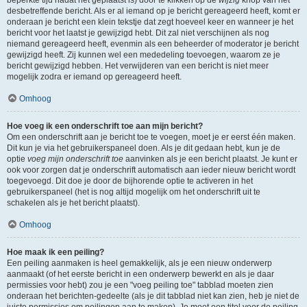
beperkte tijd nadat het geplaatst is) door te klikken op de
wijzig
knop van het
desbetreffende bericht. Als er al iemand op je bericht gereageerd heeft, komt er
onderaan je bericht een klein tekstje dat zegt hoeveel keer en wanneer je het
bericht voor het laatst je gewijzigd hebt. Dit zal niet verschijnen als nog
niemand gereageerd heeft, evenmin als een beheerder of moderator je bericht
gewijzigd heeft. Zij kunnen wel een mededeling toevoegen, waarom ze je
bericht gewijzigd hebben. Het verwijderen van een bericht is niet meer
mogelijk zodra er iemand op gereageerd heeft.
Omhoog
Hoe voeg ik een onderschrift toe aan mijn bericht?
Om een onderschrift aan je bericht toe te voegen, moet je er eerst één maken.
Dit kun je via het gebruikerspaneel doen. Als je dit gedaan hebt, kun je de
optie
voeg mijn onderschrift toe
aanvinken als je een bericht plaatst. Je kunt er
ook voor zorgen dat je onderschrift automatisch aan ieder nieuw bericht wordt
toegevoegd. Dit doe je door de bijhorende optie te activeren in het
gebruikerspaneel (het is nog altijd mogelijk om het onderschrift uit te
schakelen als je het bericht plaatst).
Omhoog
Hoe maak ik een peiling?
Een peiling aanmaken is heel gemakkelijk, als je een nieuw onderwerp
aanmaakt (of het eerste bericht in een onderwerp bewerkt en als je daar
permissies voor hebt) zou je een "voeg peiling toe" tabblad moeten zien
onderaan het berichten-gedeelte (als je dit tabblad niet kan zien, heb je niet de