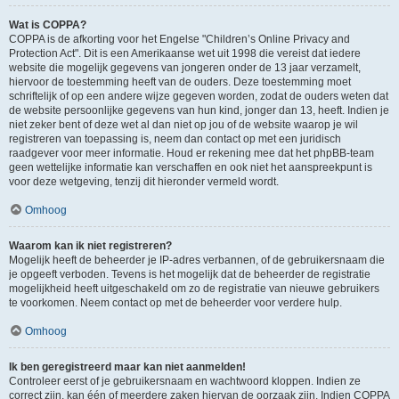
Wat is COPPA?
COPPA is de afkorting voor het Engelse "Children’s Online Privacy and
Protection Act". Dit is een Amerikaanse wet uit 1998 die vereist dat iedere
website die mogelijk gegevens van jongeren onder de 13 jaar verzamelt,
hiervoor de toestemming heeft van de ouders. Deze toestemming moet
schriftelijk of op een andere wijze gegeven worden, zodat de ouders weten dat
de website persoonlijke gegevens van hun kind, jonger dan 13, heeft. Indien je
niet zeker bent of deze wet al dan niet op jou of de website waarop je wil
registreren van toepassing is, neem dan contact op met een juridisch
raadgever voor meer informatie. Houd er rekening mee dat het phpBB-team
geen wettelijke informatie kan verschaffen en ook niet het aanspreekpunt is
voor deze wetgeving, tenzij dit hieronder vermeld wordt.
Omhoog
Waarom kan ik niet registreren?
Mogelijk heeft de beheerder je IP-adres verbannen, of de gebruikersnaam die
je opgeeft verboden. Tevens is het mogelijk dat de beheerder de registratie
mogelijkheid heeft uitgeschakeld om zo de registratie van nieuwe gebruikers
te voorkomen. Neem contact op met de beheerder voor verdere hulp.
Omhoog
Ik ben geregistreerd maar kan niet aanmelden!
Controleer eerst of je gebruikersnaam en wachtwoord kloppen. Indien ze
correct zijn, kan één of meerdere zaken hiervan de oorzaak zijn. Indien COPPA