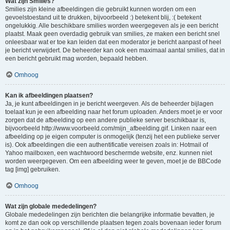
Wat zijn Smilies?
Smilies zijn kleine afbeeldingen die gebruikt kunnen worden om een
gevoelstoestand uit te drukken, bijvoorbeeld :) betekent blij, :( betekent
ongelukkig. Alle beschikbare smilies worden weergegeven als je een bericht
plaatst. Maak geen overdadig gebruik van smilies, ze maken een bericht snel
onleesbaar wat er toe kan leiden dat een moderator je bericht aanpast of heel
je bericht verwijdert. De beheerder kan ook een maximaal aantal smilies, dat in
een bericht gebruikt mag worden, bepaald hebben.
Omhoog
Kan ik afbeeldingen plaatsen?
Ja, je kunt afbeeldingen in je bericht weergeven. Als de beheerder bijlagen
toelaat kun je een afbeelding naar het forum uploaden. Anders moet je er voor
zorgen dat de afbeelding op een andere publieke server beschikbaar is,
bijvoorbeeld http://www.voorbeeld.com/mijn_afbeelding.gif. Linken naar een
afbeelding op je eigen computer is onmogelijk (tenzij het een publieke server
is). Ook afbeeldingen die een authentificatie vereisen zoals in: Hotmail of
Yahoo mailboxen, een wachtwoord beschermde website, enz. kunnen niet
worden weergegeven. Om een afbeelding weer te geven, moet je de BBCode
tag [img] gebruiken.
Omhoog
Wat zijn globale mededelingen?
Globale mededelingen zijn berichten die belangrijke informatie bevatten, je
komt ze dan ook op verschillende plaatsen tegen zoals bovenaan ieder forum