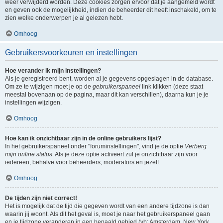
weer verwijderd worden. Deze cookies zorgen ervoor dat je aangemeld wordt
en geven ook de mogelijkheid, indien de beheerder dit heeft inschakeld, om te
zien welke onderwerpen je al gelezen hebt.
Omhoog
Gebruikersvoorkeuren en instellingen
Hoe verander ik mijn instellingen?
Als je geregistreerd bent, worden al je gegevens opgeslagen in de database.
Om ze te wijzigen moet je op de
gebruikerspaneel
link klikken (deze staat
meestal bovenaan op de pagina, maar dit kan verschillen), daarna kun je je
instellingen wijzigen.
Omhoog
Hoe kan ik onzichtbaar zijn in de online gebruikers lijst?
In het gebruikerspaneel onder "foruminstellingen", vind je de optie
Verberg
mijn online status
. Als je deze optie activeert zul je onzichtbaar zijn voor
iedereen, behalve voor beheerders, moderators en jezelf.
Omhoog
De tijden zijn niet correct!
Het is mogelijk dat de tijd die gegeven wordt van een andere tijdzone is dan
waarin jij woont. Als dit het geval is, moet je naar het gebruikerspaneel gaan
en je tijdzone veranderen in een bepaald gebied (vb: Amsterdam, New York,