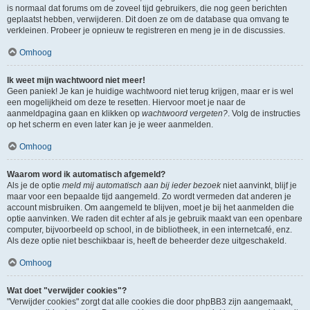
is normaal dat forums om de zoveel tijd gebruikers, die nog geen berichten
geplaatst hebben, verwijderen. Dit doen ze om de database qua omvang te
verkleinen. Probeer je opnieuw te registreren en meng je in de discussies.
Omhoog
Ik weet mijn wachtwoord niet meer!
Geen paniek! Je kan je huidige wachtwoord niet terug krijgen, maar er is wel
een mogelijkheid om deze te resetten. Hiervoor moet je naar de
aanmeldpagina gaan en klikken op
wachtwoord vergeten?
. Volg de instructies
op het scherm en even later kan je je weer aanmelden.
Omhoog
Waarom word ik automatisch afgemeld?
Als je de optie
meld mij automatisch aan bij ieder bezoek
niet aanvinkt, blijf je
maar voor een bepaalde tijd aangemeld. Zo wordt vermeden dat anderen je
account misbruiken. Om aangemeld te blijven, moet je bij het aanmelden die
optie aanvinken. We raden dit echter af als je gebruik maakt van een openbare
computer, bijvoorbeeld op school, in de bibliotheek, in een internetcafé, enz.
Als deze optie niet beschikbaar is, heeft de beheerder deze uitgeschakeld.
Omhoog
Wat doet "verwijder cookies"?
"Verwijder cookies" zorgt dat alle cookies die door phpBB3 zijn aangemaakt,