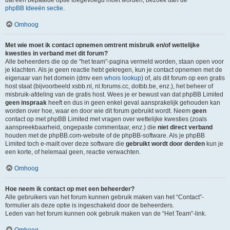
dat een bepaalde optie toegevoegd moet worden, bezoek dan de
phpBB Ideeën sectie
.
Omhoog
Met wie moet ik contact opnemen omtrent misbruik en/of wettelijke
kwesties in verband met dit forum?
Alle beheerders die op de "het team"-pagina vermeld worden, staan open voor
je klachten. Als je geen reactie hebt gekregen, kun je contact opnemen met de
eigenaar van het domein (dmv een
whois lookup
) of, als dit forum op een gratis
host staat (bijvoorbeeld xsbb.nl, nl.forums.cc, dotbb.be, enz.), het beheer of
misbruik-afdeling van de gratis host. Wees je er bewust van dat phpBB Limited
geen inspraak
heeft en dus in geen enkel geval aansprakelijk gehouden kan
worden over hoe, waar en door wie dit forum gebruikt wordt. Neem
geen
contact op met phpBB Limited met vragen over wettelijke kwesties (zoals
aanspreekbaarheid, ongepaste commentaar, enz.) die
niet direct verband
houden met de phpBB.com-website of de phpBB-software. Als je phpBB
Limited toch e-mailt over deze software die
gebruikt wordt door derden
kun je
een korte, of helemaal geen, reactie verwachten.
Omhoog
Hoe neem ik contact op met een beheerder?
Alle gebruikers van het forum kunnen gebruik maken van het “Contact”-
formulier als deze optie is ingeschakeld door de beheerders.
Leden van het forum kunnen ook gebruik maken van de “Het Team”-link.