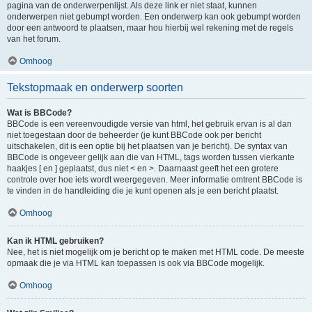
pagina van de onderwerpenlijst. Als deze link er niet staat, kunnen
onderwerpen niet gebumpt worden. Een onderwerp kan ook gebumpt worden
door een antwoord te plaatsen, maar hou hierbij wel rekening met de regels
van het forum.
Omhoog
Tekstopmaak en onderwerp soorten
Wat is BBCode?
BBCode is een vereenvoudigde versie van html, het gebruik ervan is al dan
niet toegestaan door de beheerder (je kunt BBCode ook per bericht
uitschakelen, dit is een optie bij het plaatsen van je bericht). De syntax van
BBCode is ongeveer gelijk aan die van HTML, tags worden tussen vierkante
haakjes [ en ] geplaatst, dus niet < en >. Daarnaast geeft het een grotere
controle over hoe iets wordt weergegeven. Meer informatie omtrent BBCode is
te vinden in de handleiding die je kunt openen als je een bericht plaatst.
Omhoog
Kan ik HTML gebruiken?
Nee, het is niet mogelijk om je bericht op te maken met HTML code. De meeste
opmaak die je via HTML kan toepassen is ook via BBCode mogelijk.
Omhoog