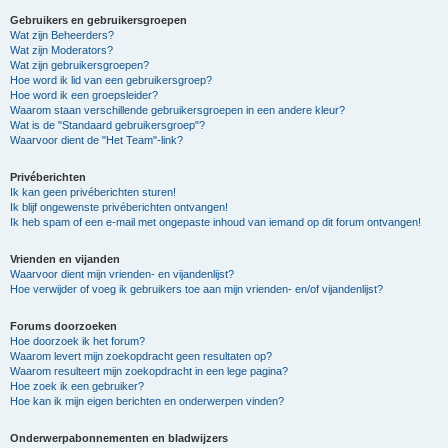
Gebruikers en gebruikersgroepen
Wat zijn Beheerders?
Wat zijn Moderators?
Wat zijn gebruikersgroepen?
Hoe word ik lid van een gebruikersgroep?
Hoe word ik een groepsleider?
Waarom staan verschillende gebruikersgroepen in een andere kleur?
Wat is de "Standaard gebruikersgroep"?
Waarvoor dient de "Het Team"-link?
Privéberichten
Ik kan geen privéberichten sturen!
Ik blijf ongewenste privéberichten ontvangen!
Ik heb spam of een e-mail met ongepaste inhoud van iemand op dit forum ontvangen!
Vrienden en vijanden
Waarvoor dient mijn vrienden- en vijandenlijst?
Hoe verwijder of voeg ik gebruikers toe aan mijn vrienden- en/of vijandenlijst?
Forums doorzoeken
Hoe doorzoek ik het forum?
Waarom levert mijn zoekopdracht geen resultaten op?
Waarom resulteert mijn zoekopdracht in een lege pagina?
Hoe zoek ik een gebruiker?
Hoe kan ik mijn eigen berichten en onderwerpen vinden?
Onderwerpabonnementen en bladwijzers