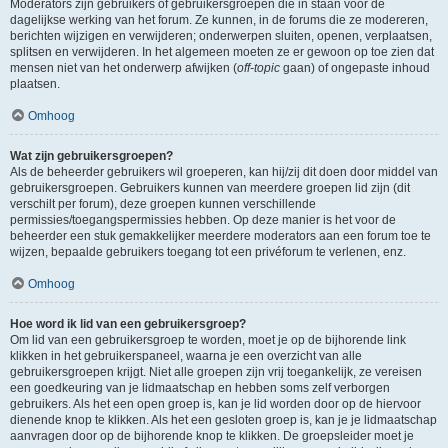
Moderators zijn gebruikers of gebruikersgroepen die in staan voor de
dagelijkse werking van het forum. Ze kunnen, in de forums die ze modereren,
berichten wijzigen en verwijderen; onderwerpen sluiten, openen, verplaatsen,
splitsen en verwijderen. In het algemeen moeten ze er gewoon op toe zien dat
mensen niet van het onderwerp afwijken (
off-topic
gaan) of ongepaste inhoud
plaatsen.
Omhoog
Wat zijn gebruikersgroepen?
Als de beheerder gebruikers wil groeperen, kan hij/zij dit doen door middel van
gebruikersgroepen. Gebruikers kunnen van meerdere groepen lid zijn (dit
verschilt per forum), deze groepen kunnen verschillende
permissies/toegangspermissies hebben. Op deze manier is het voor de
beheerder een stuk gemakkelijker meerdere moderators aan een forum toe te
wijzen, bepaalde gebruikers toegang tot een privéforum te verlenen, enz.
Omhoog
Hoe word ik lid van een gebruikersgroep?
Om lid van een gebruikersgroep te worden, moet je op de bijhorende link
klikken in het gebruikerspaneel, waarna je een overzicht van alle
gebruikersgroepen krijgt. Niet alle groepen zijn vrij toegankelijk, ze vereisen
een goedkeuring van je lidmaatschap en hebben soms zelf verborgen
gebruikers. Als het een open groep is, kan je lid worden door op de hiervoor
dienende knop te klikken. Als het een gesloten groep is, kan je je lidmaatschap
aanvragen door op de bijhorende knop te klikken. De groepsleider moet je