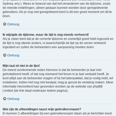
Sydney, enz.). Wees er bewust van dat het veranderen van de tijdzone, zoals
de meeste instellingen, alleen gedaan kunnen worden door geregistreerde
gebruikers. Als je nog niet geregistreerd bent is dit een goed moment om dit te
doen.
Omhoog
Ik wijzigde de tijdzone, maar de tijd is nog steeds verkeerd!
Als je zeker bent dat je de correcte tijdzone en zomertijd goed hebt ingevuld en
de tijd is nog steeds anders, is waarschijnlijk de tijd op de server verkeerd
ingesteld en zullen de beheerders een aanpassing moeten doen.
Omhoog
Mijn taal zit niet in de lijst!
De meest voorkomende reden hiervoor is dat de beheerder je taal niet
geïnstalleerd heeft, of dat nog niemand het forum in je taal vertaald heeft. Je
kunt altijd aan de beheerder vragen of hij het talenpakket, dat je nodig hebt, wil
installeren. Indien het nog niet bestaat, mag je gerust de vertaling maken. Meer
informatie hieromtrent kan gevonden worden op de website van phpBB
Limited (de link staat onderaan iedere pagina).
Omhoog
Wat zijn de afbeeldingen naast mijn gebruikersnaam?
Er kunnen 2 afbeeldingen bij een gebruikersnaam staan als je berichten leest.