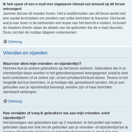
Ik heb spam of een e-mail met ongepaste inhoud van iemand op dit forum
ontvangen!
Jammer dat we dit moeten horen. Het e-mailformulier van dit forum werkt met
een aantal technieken om zenders van zulke berichten te traceren. Het beste
wat je kan doen is de beheerder een kopie van het bericht e-mailen, inclusief
de headers (hierin staan de details van de gebruiker die de e-mail stuurde).
Deze zal dan de nodige stappen ondernemen.
Omhoog
Vrienden en vijanden
Waarvoor dient mijn vrienden- en vijandenlijst?
Hiermee kun je andere gebruikers op het forum sorteren. Gebruikers die in je
vriendenlijst staan worden in het gebruikerspaneel weergegeven zodat je snel
kunt controleren of ze online zijn, of een privébericht kunt sturen. Tevens is het
mogelijk dat hun berichten, in je huidige stijl, gemarkeerd worden. Als je een
gebruiker aan je vijandenlijst toevoegt, worden zijn of haar berichten
standaard verborgen.
Omhoog
Hoe verwijder of voeg ik gebruikers toe aan mijn vrienden- en/of
vijandenlijst?
Het toevoegen van gebruikers kan op 2 manieren. In het profiel van iedere
gebruiker staat een link om de gebruiker aan je vrienden- of vijandenlijst toe te