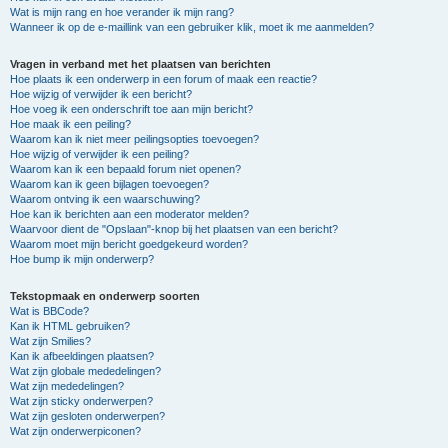
Wat is mijn rang en hoe verander ik mijn rang?
Wanneer ik op de e-maillink van een gebruiker klik, moet ik me aanmelden?
Vragen in verband met het plaatsen van berichten
Hoe plaats ik een onderwerp in een forum of maak een reactie?
Hoe wijzig of verwijder ik een bericht?
Hoe voeg ik een onderschrift toe aan mijn bericht?
Hoe maak ik een peiling?
Waarom kan ik niet meer peilingsopties toevoegen?
Hoe wijzig of verwijder ik een peiling?
Waarom kan ik een bepaald forum niet openen?
Waarom kan ik geen bijlagen toevoegen?
Waarom ontving ik een waarschuwing?
Hoe kan ik berichten aan een moderator melden?
Waarvoor dient de "Opslaan"-knop bij het plaatsen van een bericht?
Waarom moet mijn bericht goedgekeurd worden?
Hoe bump ik mijn onderwerp?
Tekstopmaak en onderwerp soorten
Wat is BBCode?
Kan ik HTML gebruiken?
Wat zijn Smilies?
Kan ik afbeeldingen plaatsen?
Wat zijn globale mededelingen?
Wat zijn mededelingen?
Wat zijn sticky onderwerpen?
Wat zijn gesloten onderwerpen?
Wat zijn onderwerpiconen?