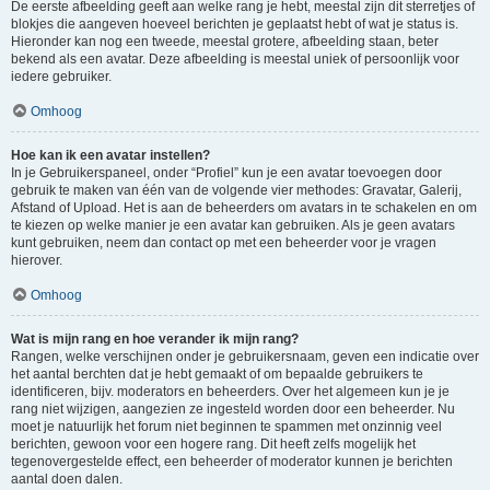
De eerste afbeelding geeft aan welke rang je hebt, meestal zijn dit sterretjes of
blokjes die aangeven hoeveel berichten je geplaatst hebt of wat je status is.
Hieronder kan nog een tweede, meestal grotere, afbeelding staan, beter
bekend als een avatar. Deze afbeelding is meestal uniek of persoonlijk voor
iedere gebruiker.
Omhoog
Hoe kan ik een avatar instellen?
In je Gebruikerspaneel, onder “Profiel” kun je een avatar toevoegen door
gebruik te maken van één van de volgende vier methodes: Gravatar, Galerij,
Afstand of Upload. Het is aan de beheerders om avatars in te schakelen en om
te kiezen op welke manier je een avatar kan gebruiken. Als je geen avatars
kunt gebruiken, neem dan contact op met een beheerder voor je vragen
hierover.
Omhoog
Wat is mijn rang en hoe verander ik mijn rang?
Rangen, welke verschijnen onder je gebruikersnaam, geven een indicatie over
het aantal berchten dat je hebt gemaakt of om bepaalde gebruikers te
identificeren, bijv. moderators en beheerders. Over het algemeen kun je je
rang niet wijzigen, aangezien ze ingesteld worden door een beheerder. Nu
moet je natuurlijk het forum niet beginnen te spammen met onzinnig veel
berichten, gewoon voor een hogere rang. Dit heeft zelfs mogelijk het
tegenovergestelde effect, een beheerder of moderator kunnen je berichten
aantal doen dalen.