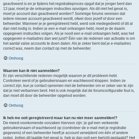
geactiveerd is en je tijdens het registratieproces opgaf dat je jonger bent dan
13 jaar, moet je de ontvangen instructies opvolgen. Als dit niet het geval is,
moet je account dan geactiveerd worden? Sommige forums vereisen dat
iedere nieuwe account geactiveerd wordt, ofwel door jezelf of door een
beheerder. Wanneer je je geregistreerd hebt, werd ook medegedeeld of dit al
dan niet nodig is. Indien je een e-mail ontvangen hebt, moet je de daarin
opgegeven instructies volgen. Als je nooit een e-mail ontvangen hebt, was het
opgegeven e-mailadres dan wel juist? Één van de redenen van activatie is om
het aantal valse accounts te doen dalen. Als je zeker bent dat je e-mailadres
correct was, neem dan contact op met de beheerder.
Omhoog
Waarom kan ik niet aanmelden?
Er zijn verschillende redenen mogelijk waarom je dit probleem hebt.
Controleer eerst of je gebruikersnaam en wachtwoord kloppen. Indien ze
correct zijn, kun je contact opnemen met de beheerder om er zeker van te zijn
dat je niet verbannen bent. Het is ook mogelijk dat de forumconfiguratie fout is,
dan moet dit door de beheerder opgelost worden.
Omhoog
Ik heb me ooit geregistreerd maar kan nu niet meer aanmelden!?
De meest voorkomende oorzaken hiervoor zijn: je gaf een verkeerde
gebruikersnaam of wachtwoord op (controleer de e-mail met je registratie
gegevens) of een beheerder heeft je account verwijderd om één of andere
reden. Indien dit laatste het geval is, heb je dan ooit een bericht geplaatst? Het