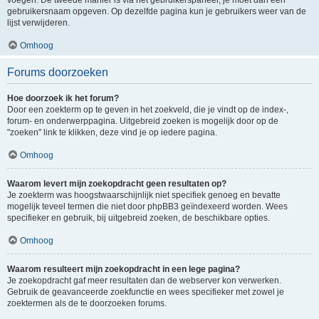
voegen. De tweede manier is via het gebruikerspaneel, je moet dan een
gebruikersnaam opgeven. Op dezelfde pagina kun je gebruikers weer van de
lijst verwijderen.
Omhoog
Forums doorzoeken
Hoe doorzoek ik het forum?
Door een zoekterm op te geven in het zoekveld, die je vindt op de index-,
forum- en onderwerppagina. Uitgebreid zoeken is mogelijk door op de
"zoeken" link te klikken, deze vind je op iedere pagina.
Omhoog
Waarom levert mijn zoekopdracht geen resultaten op?
Je zoekterm was hoogstwaarschijnlijk niet specifiek genoeg en bevatte
mogelijk teveel termen die niet door phpBB3 geïndexeerd worden. Wees
specifieker en gebruik, bij uitgebreid zoeken, de beschikbare opties.
Omhoog
Waarom resulteert mijn zoekopdracht in een lege pagina?
Je zoekopdracht gaf meer resultaten dan de webserver kon verwerken.
Gebruik de geavanceerde zoekfunctie en wees specifieker met zowel je
zoektermen als de te doorzoeken forums.