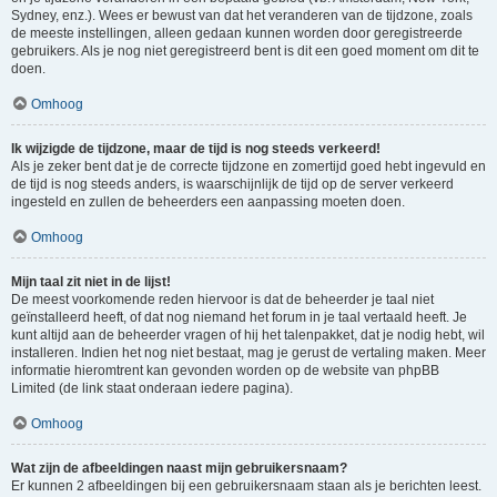
Sydney, enz.). Wees er bewust van dat het veranderen van de tijdzone, zoals
de meeste instellingen, alleen gedaan kunnen worden door geregistreerde
gebruikers. Als je nog niet geregistreerd bent is dit een goed moment om dit te
doen.
Omhoog
Ik wijzigde de tijdzone, maar de tijd is nog steeds verkeerd!
Als je zeker bent dat je de correcte tijdzone en zomertijd goed hebt ingevuld en
de tijd is nog steeds anders, is waarschijnlijk de tijd op de server verkeerd
ingesteld en zullen de beheerders een aanpassing moeten doen.
Omhoog
Mijn taal zit niet in de lijst!
De meest voorkomende reden hiervoor is dat de beheerder je taal niet
geïnstalleerd heeft, of dat nog niemand het forum in je taal vertaald heeft. Je
kunt altijd aan de beheerder vragen of hij het talenpakket, dat je nodig hebt, wil
installeren. Indien het nog niet bestaat, mag je gerust de vertaling maken. Meer
informatie hieromtrent kan gevonden worden op de website van phpBB
Limited (de link staat onderaan iedere pagina).
Omhoog
Wat zijn de afbeeldingen naast mijn gebruikersnaam?
Er kunnen 2 afbeeldingen bij een gebruikersnaam staan als je berichten leest.