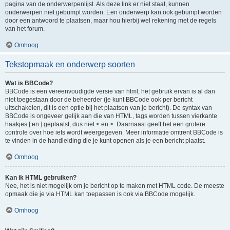
pagina van de onderwerpenlijst. Als deze link er niet staat, kunnen
onderwerpen niet gebumpt worden. Een onderwerp kan ook gebumpt worden
door een antwoord te plaatsen, maar hou hierbij wel rekening met de regels
van het forum.
Omhoog
Tekstopmaak en onderwerp soorten
Wat is BBCode?
BBCode is een vereenvoudigde versie van html, het gebruik ervan is al dan
niet toegestaan door de beheerder (je kunt BBCode ook per bericht
uitschakelen, dit is een optie bij het plaatsen van je bericht). De syntax van
BBCode is ongeveer gelijk aan die van HTML, tags worden tussen vierkante
haakjes [ en ] geplaatst, dus niet < en >. Daarnaast geeft het een grotere
controle over hoe iets wordt weergegeven. Meer informatie omtrent BBCode is
te vinden in de handleiding die je kunt openen als je een bericht plaatst.
Omhoog
Kan ik HTML gebruiken?
Nee, het is niet mogelijk om je bericht op te maken met HTML code. De meeste
opmaak die je via HTML kan toepassen is ook via BBCode mogelijk.
Omhoog