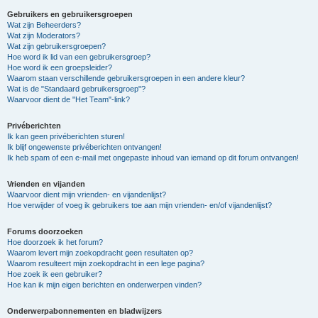
Gebruikers en gebruikersgroepen
Wat zijn Beheerders?
Wat zijn Moderators?
Wat zijn gebruikersgroepen?
Hoe word ik lid van een gebruikersgroep?
Hoe word ik een groepsleider?
Waarom staan verschillende gebruikersgroepen in een andere kleur?
Wat is de "Standaard gebruikersgroep"?
Waarvoor dient de "Het Team"-link?
Privéberichten
Ik kan geen privéberichten sturen!
Ik blijf ongewenste privéberichten ontvangen!
Ik heb spam of een e-mail met ongepaste inhoud van iemand op dit forum ontvangen!
Vrienden en vijanden
Waarvoor dient mijn vrienden- en vijandenlijst?
Hoe verwijder of voeg ik gebruikers toe aan mijn vrienden- en/of vijandenlijst?
Forums doorzoeken
Hoe doorzoek ik het forum?
Waarom levert mijn zoekopdracht geen resultaten op?
Waarom resulteert mijn zoekopdracht in een lege pagina?
Hoe zoek ik een gebruiker?
Hoe kan ik mijn eigen berichten en onderwerpen vinden?
Onderwerpabonnementen en bladwijzers