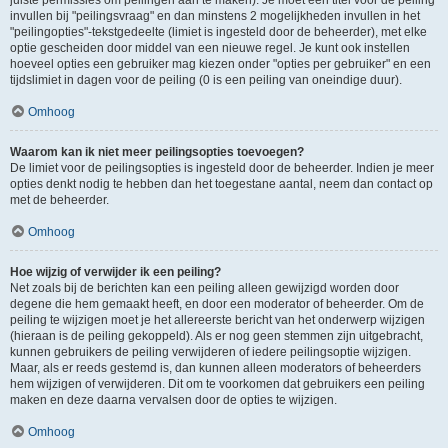
juiste permissies om peilingen aan te maken). Je moet een titel voor de peiling
invullen bij "peilingsvraag" en dan minstens 2 mogelijkheden invullen in het
"peilingopties"-tekstgedeelte (limiet is ingesteld door de beheerder), met elke
optie gescheiden door middel van een nieuwe regel. Je kunt ook instellen
hoeveel opties een gebruiker mag kiezen onder "opties per gebruiker" en een
tijdslimiet in dagen voor de peiling (0 is een peiling van oneindige duur).
Omhoog
Waarom kan ik niet meer peilingsopties toevoegen?
De limiet voor de peilingsopties is ingesteld door de beheerder. Indien je meer
opties denkt nodig te hebben dan het toegestane aantal, neem dan contact op
met de beheerder.
Omhoog
Hoe wijzig of verwijder ik een peiling?
Net zoals bij de berichten kan een peiling alleen gewijzigd worden door
degene die hem gemaakt heeft, en door een moderator of beheerder. Om de
peiling te wijzigen moet je het allereerste bericht van het onderwerp wijzigen
(hieraan is de peiling gekoppeld). Als er nog geen stemmen zijn uitgebracht,
kunnen gebruikers de peiling verwijderen of iedere peilingsoptie wijzigen.
Maar, als er reeds gestemd is, dan kunnen alleen moderators of beheerders
hem wijzigen of verwijderen. Dit om te voorkomen dat gebruikers een peiling
maken en deze daarna vervalsen door de opties te wijzigen.
Omhoog