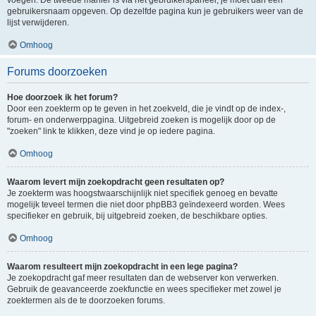
voegen. De tweede manier is via het gebruikerspaneel, je moet dan een
gebruikersnaam opgeven. Op dezelfde pagina kun je gebruikers weer van de
lijst verwijderen.
Omhoog
Forums doorzoeken
Hoe doorzoek ik het forum?
Door een zoekterm op te geven in het zoekveld, die je vindt op de index-,
forum- en onderwerppagina. Uitgebreid zoeken is mogelijk door op de
"zoeken" link te klikken, deze vind je op iedere pagina.
Omhoog
Waarom levert mijn zoekopdracht geen resultaten op?
Je zoekterm was hoogstwaarschijnlijk niet specifiek genoeg en bevatte
mogelijk teveel termen die niet door phpBB3 geïndexeerd worden. Wees
specifieker en gebruik, bij uitgebreid zoeken, de beschikbare opties.
Omhoog
Waarom resulteert mijn zoekopdracht in een lege pagina?
Je zoekopdracht gaf meer resultaten dan de webserver kon verwerken.
Gebruik de geavanceerde zoekfunctie en wees specifieker met zowel je
zoektermen als de te doorzoeken forums.