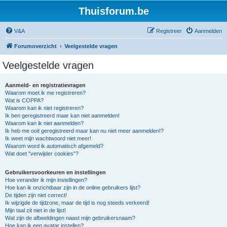
Thuisforum.be
V&A
Registreer
Aanmelden
Forumoverzicht
Veelgestelde vragen
Veelgestelde vragen
Aanmeld- en registratievragen
Waarom moet ik me registreren?
Wat is COPPA?
Waarom kan ik niet registreren?
Ik ben geregistreerd maar kan niet aanmelden!
Waarom kan ik niet aanmelden?
Ik heb me ooit geregistreerd maar kan nu niet meer aanmelden!?
Ik weet mijn wachtwoord niet meer!
Waarom word ik automatisch afgemeld?
Wat doet "verwijder cookies"?
Gebruikersvoorkeuren en instellingen
Hoe verander ik mijn instellingen?
Hoe kan ik onzichtbaar zijn in de online gebruikers lijst?
De tijden zijn niet correct!
Ik wijzigde de tijdzone, maar de tijd is nog steeds verkeerd!
Mijn taal zit niet in de lijst!
Wat zijn de afbeeldingen naast mijn gebruikersnaam?
Hoe kan ik een avatar instellen?