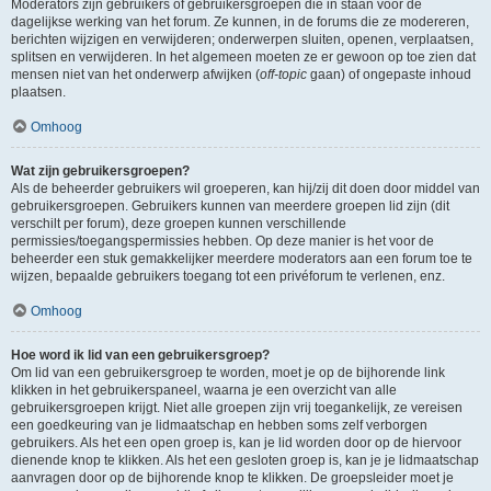
Moderators zijn gebruikers of gebruikersgroepen die in staan voor de
dagelijkse werking van het forum. Ze kunnen, in de forums die ze modereren,
berichten wijzigen en verwijderen; onderwerpen sluiten, openen, verplaatsen,
splitsen en verwijderen. In het algemeen moeten ze er gewoon op toe zien dat
mensen niet van het onderwerp afwijken (
off-topic
gaan) of ongepaste inhoud
plaatsen.
Omhoog
Wat zijn gebruikersgroepen?
Als de beheerder gebruikers wil groeperen, kan hij/zij dit doen door middel van
gebruikersgroepen. Gebruikers kunnen van meerdere groepen lid zijn (dit
verschilt per forum), deze groepen kunnen verschillende
permissies/toegangspermissies hebben. Op deze manier is het voor de
beheerder een stuk gemakkelijker meerdere moderators aan een forum toe te
wijzen, bepaalde gebruikers toegang tot een privéforum te verlenen, enz.
Omhoog
Hoe word ik lid van een gebruikersgroep?
Om lid van een gebruikersgroep te worden, moet je op de bijhorende link
klikken in het gebruikerspaneel, waarna je een overzicht van alle
gebruikersgroepen krijgt. Niet alle groepen zijn vrij toegankelijk, ze vereisen
een goedkeuring van je lidmaatschap en hebben soms zelf verborgen
gebruikers. Als het een open groep is, kan je lid worden door op de hiervoor
dienende knop te klikken. Als het een gesloten groep is, kan je je lidmaatschap
aanvragen door op de bijhorende knop te klikken. De groepsleider moet je