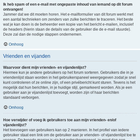
Ik heb spam of een e-mail met ongepaste inhoud van iemand op dit forum
ontvangen!
Jammer dat we dit moeten horen. Het e-mailformulier van dit forum werkt met
een aantal technieken om zenders van zulke berichten te traceren. Het beste
wat je kan doen is de beheerder een kopie van het bericht e-mailen, inclusief
de headers (hierin staan de details van de gebruiker die de e-mail stuurde).
Deze zal dan de nodige stappen ondernemen.
Omhoog
Vrienden en vijanden
Waarvoor dient mijn vrienden- en vijandenlijst?
Hiermee kun je andere gebruikers op het forum sorteren. Gebruikers die in je
vriendenlijst staan worden in het gebruikerspaneel weergegeven zodat je snel
kunt controleren of ze online zijn, of een privébericht kunt sturen. Tevens is het
mogelijk dat hun berichten, in je huidige stijl, gemarkeerd worden. Als je een
gebruiker aan je vijandenlijst toevoegt, worden zijn of haar berichten
standaard verborgen.
Omhoog
Hoe verwijder of voeg ik gebruikers toe aan mijn vrienden- en/of
vijandenlijst?
Het toevoegen van gebruikers kan op 2 manieren. In het profiel van iedere
gebruiker staat een link om de gebruiker aan je vrienden- of vijandenlijst toe te