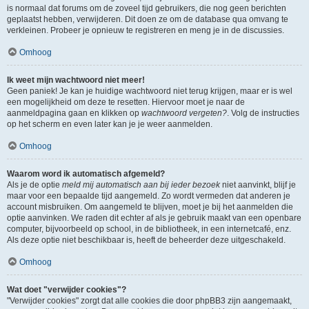
is normaal dat forums om de zoveel tijd gebruikers, die nog geen berichten
geplaatst hebben, verwijderen. Dit doen ze om de database qua omvang te
verkleinen. Probeer je opnieuw te registreren en meng je in de discussies.
Omhoog
Ik weet mijn wachtwoord niet meer!
Geen paniek! Je kan je huidige wachtwoord niet terug krijgen, maar er is wel
een mogelijkheid om deze te resetten. Hiervoor moet je naar de
aanmeldpagina gaan en klikken op
wachtwoord vergeten?
. Volg de instructies
op het scherm en even later kan je je weer aanmelden.
Omhoog
Waarom word ik automatisch afgemeld?
Als je de optie
meld mij automatisch aan bij ieder bezoek
niet aanvinkt, blijf je
maar voor een bepaalde tijd aangemeld. Zo wordt vermeden dat anderen je
account misbruiken. Om aangemeld te blijven, moet je bij het aanmelden die
optie aanvinken. We raden dit echter af als je gebruik maakt van een openbare
computer, bijvoorbeeld op school, in de bibliotheek, in een internetcafé, enz.
Als deze optie niet beschikbaar is, heeft de beheerder deze uitgeschakeld.
Omhoog
Wat doet "verwijder cookies"?
"Verwijder cookies" zorgt dat alle cookies die door phpBB3 zijn aangemaakt,