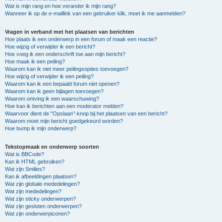
Wat is mijn rang en hoe verander ik mijn rang?
Wanneer ik op de e-maillink van een gebruiker klik, moet ik me aanmelden?
Vragen in verband met het plaatsen van berichten
Hoe plaats ik een onderwerp in een forum of maak een reactie?
Hoe wijzig of verwijder ik een bericht?
Hoe voeg ik een onderschrift toe aan mijn bericht?
Hoe maak ik een peiling?
Waarom kan ik niet meer peilingsopties toevoegen?
Hoe wijzig of verwijder ik een peiling?
Waarom kan ik een bepaald forum niet openen?
Waarom kan ik geen bijlagen toevoegen?
Waarom ontving ik een waarschuwing?
Hoe kan ik berichten aan een moderator melden?
Waarvoor dient de "Opslaan"-knop bij het plaatsen van een bericht?
Waarom moet mijn bericht goedgekeurd worden?
Hoe bump ik mijn onderwerp?
Tekstopmaak en onderwerp soorten
Wat is BBCode?
Kan ik HTML gebruiken?
Wat zijn Smilies?
Kan ik afbeeldingen plaatsen?
Wat zijn globale mededelingen?
Wat zijn mededelingen?
Wat zijn sticky onderwerpen?
Wat zijn gesloten onderwerpen?
Wat zijn onderwerpiconen?