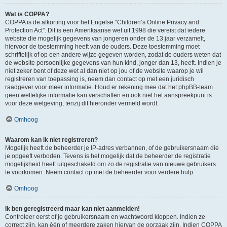
Wat is COPPA?
COPPA is de afkorting voor het Engelse "Children’s Online Privacy and
Protection Act". Dit is een Amerikaanse wet uit 1998 die vereist dat iedere
website die mogelijk gegevens van jongeren onder de 13 jaar verzamelt,
hiervoor de toestemming heeft van de ouders. Deze toestemming moet
schriftelijk of op een andere wijze gegeven worden, zodat de ouders weten dat
de website persoonlijke gegevens van hun kind, jonger dan 13, heeft. Indien je
niet zeker bent of deze wet al dan niet op jou of de website waarop je wil
registreren van toepassing is, neem dan contact op met een juridisch
raadgever voor meer informatie. Houd er rekening mee dat het phpBB-team
geen wettelijke informatie kan verschaffen en ook niet het aanspreekpunt is
voor deze wetgeving, tenzij dit hieronder vermeld wordt.
Omhoog
Waarom kan ik niet registreren?
Mogelijk heeft de beheerder je IP-adres verbannen, of de gebruikersnaam die
je opgeeft verboden. Tevens is het mogelijk dat de beheerder de registratie
mogelijkheid heeft uitgeschakeld om zo de registratie van nieuwe gebruikers
te voorkomen. Neem contact op met de beheerder voor verdere hulp.
Omhoog
Ik ben geregistreerd maar kan niet aanmelden!
Controleer eerst of je gebruikersnaam en wachtwoord kloppen. Indien ze
correct zijn, kan één of meerdere zaken hiervan de oorzaak zijn. Indien COPPA