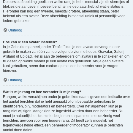
De eerste afbeelding geeft aan welke rang je hebt, meestal zijn dit sterretjes of
blokjes die aangeven hoeveel berichten je geplaatst hebt of wat je status is.
Hieronder kan nog een tweede, meestal grotere, afbeelding staan, beter
bekend als een avatar. Deze afbeelding is meestal uniek of persoonlijk voor
iedere gebruiker.
Omhoog
Hoe kan ik een avatar instellen?
In je Gebruikerspaneel, onder “Profiel” kun je een avatar toevoegen door
gebruik te maken van één van de volgende vier methodes: Gravatar, Galerij,
Afstand of Upload. Het is aan de beheerders om avatars in te schakelen en om
te kiezen op welke manier je een avatar kan gebruiken. Als je geen avatars
kunt gebruiken, neem dan contact op met een beheerder voor je vragen
hierover.
Omhoog
Wat is mijn rang en hoe verander ik mijn rang?
Rangen, welke verschijnen onder je gebruikersnaam, geven een indicatie over
het aantal berchten dat je hebt gemaakt of om bepaalde gebruikers te
identificeren, bijv. moderators en beheerders. Over het algemeen kun je je
rang niet wijzigen, aangezien ze ingesteld worden door een beheerder. Nu
moet je natuurlijk het forum niet beginnen te spammen met onzinnig veel
berichten, gewoon voor een hogere rang. Dit heeft zelfs mogelijk het
tegenovergestelde effect, een beheerder of moderator kunnen je berichten
aantal doen dalen.