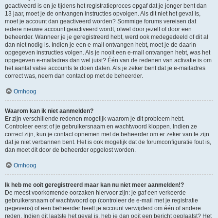
geactiveerd is en je tijdens het registratieproces opgaf dat je jonger bent dan
13 jaar, moet je de ontvangen instructies opvolgen. Als dit niet het geval is,
moet je account dan geactiveerd worden? Sommige forums vereisen dat
iedere nieuwe account geactiveerd wordt, ofwel door jezelf of door een
beheerder. Wanneer je je geregistreerd hebt, werd ook medegedeeld of dit al
dan niet nodig is. Indien je een e-mail ontvangen hebt, moet je de daarin
opgegeven instructies volgen. Als je nooit een e-mail ontvangen hebt, was het
opgegeven e-mailadres dan wel juist? Één van de redenen van activatie is om
het aantal valse accounts te doen dalen. Als je zeker bent dat je e-mailadres
correct was, neem dan contact op met de beheerder.
Omhoog
Waarom kan ik niet aanmelden?
Er zijn verschillende redenen mogelijk waarom je dit probleem hebt.
Controleer eerst of je gebruikersnaam en wachtwoord kloppen. Indien ze
correct zijn, kun je contact opnemen met de beheerder om er zeker van te zijn
dat je niet verbannen bent. Het is ook mogelijk dat de forumconfiguratie fout is,
dan moet dit door de beheerder opgelost worden.
Omhoog
Ik heb me ooit geregistreerd maar kan nu niet meer aanmelden!?
De meest voorkomende oorzaken hiervoor zijn: je gaf een verkeerde
gebruikersnaam of wachtwoord op (controleer de e-mail met je registratie
gegevens) of een beheerder heeft je account verwijderd om één of andere
reden. Indien dit laatste het geval is, heb je dan ooit een bericht geplaatst? Het