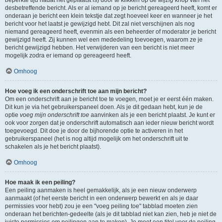
beperkte tijd nadat het geplaatst is) door te klikken op de
wijzig
knop van het
desbetreffende bericht. Als er al iemand op je bericht gereageerd heeft, komt er
onderaan je bericht een klein tekstje dat zegt hoeveel keer en wanneer je het
bericht voor het laatst je gewijzigd hebt. Dit zal niet verschijnen als nog
niemand gereageerd heeft, evenmin als een beheerder of moderator je bericht
gewijzigd heeft. Zij kunnen wel een mededeling toevoegen, waarom ze je
bericht gewijzigd hebben. Het verwijderen van een bericht is niet meer
mogelijk zodra er iemand op gereageerd heeft.
Omhoog
Hoe voeg ik een onderschrift toe aan mijn bericht?
Om een onderschrift aan je bericht toe te voegen, moet je er eerst één maken.
Dit kun je via het gebruikerspaneel doen. Als je dit gedaan hebt, kun je de
optie
voeg mijn onderschrift toe
aanvinken als je een bericht plaatst. Je kunt er
ook voor zorgen dat je onderschrift automatisch aan ieder nieuw bericht wordt
toegevoegd. Dit doe je door de bijhorende optie te activeren in het
gebruikerspaneel (het is nog altijd mogelijk om het onderschrift uit te
schakelen als je het bericht plaatst).
Omhoog
Hoe maak ik een peiling?
Een peiling aanmaken is heel gemakkelijk, als je een nieuw onderwerp
aanmaakt (of het eerste bericht in een onderwerp bewerkt en als je daar
permissies voor hebt) zou je een "voeg peiling toe" tabblad moeten zien
onderaan het berichten-gedeelte (als je dit tabblad niet kan zien, heb je niet de