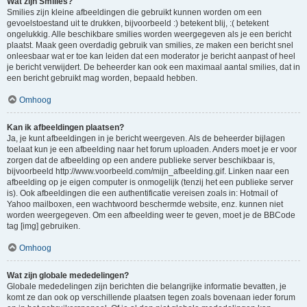
Wat zijn Smilies?
Smilies zijn kleine afbeeldingen die gebruikt kunnen worden om een
gevoelstoestand uit te drukken, bijvoorbeeld :) betekent blij, :( betekent
ongelukkig. Alle beschikbare smilies worden weergegeven als je een bericht
plaatst. Maak geen overdadig gebruik van smilies, ze maken een bericht snel
onleesbaar wat er toe kan leiden dat een moderator je bericht aanpast of heel
je bericht verwijdert. De beheerder kan ook een maximaal aantal smilies, dat in
een bericht gebruikt mag worden, bepaald hebben.
Omhoog
Kan ik afbeeldingen plaatsen?
Ja, je kunt afbeeldingen in je bericht weergeven. Als de beheerder bijlagen
toelaat kun je een afbeelding naar het forum uploaden. Anders moet je er voor
zorgen dat de afbeelding op een andere publieke server beschikbaar is,
bijvoorbeeld http://www.voorbeeld.com/mijn_afbeelding.gif. Linken naar een
afbeelding op je eigen computer is onmogelijk (tenzij het een publieke server
is). Ook afbeeldingen die een authentificatie vereisen zoals in: Hotmail of
Yahoo mailboxen, een wachtwoord beschermde website, enz. kunnen niet
worden weergegeven. Om een afbeelding weer te geven, moet je de BBCode
tag [img] gebruiken.
Omhoog
Wat zijn globale mededelingen?
Globale mededelingen zijn berichten die belangrijke informatie bevatten, je
komt ze dan ook op verschillende plaatsen tegen zoals bovenaan ieder forum