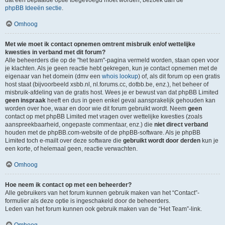
dat een bepaalde optie toegevoegd moet worden, bezoek dan de
phpBB Ideeën sectie
.
Omhoog
Met wie moet ik contact opnemen omtrent misbruik en/of wettelijke
kwesties in verband met dit forum?
Alle beheerders die op de "het team"-pagina vermeld worden, staan open voor
je klachten. Als je geen reactie hebt gekregen, kun je contact opnemen met de
eigenaar van het domein (dmv een
whois lookup
) of, als dit forum op een gratis
host staat (bijvoorbeeld xsbb.nl, nl.forums.cc, dotbb.be, enz.), het beheer of
misbruik-afdeling van de gratis host. Wees je er bewust van dat phpBB Limited
geen inspraak
heeft en dus in geen enkel geval aansprakelijk gehouden kan
worden over hoe, waar en door wie dit forum gebruikt wordt. Neem
geen
contact op met phpBB Limited met vragen over wettelijke kwesties (zoals
aanspreekbaarheid, ongepaste commentaar, enz.) die
niet direct verband
houden met de phpBB.com-website of de phpBB-software. Als je phpBB
Limited toch e-mailt over deze software die
gebruikt wordt door derden
kun je
een korte, of helemaal geen, reactie verwachten.
Omhoog
Hoe neem ik contact op met een beheerder?
Alle gebruikers van het forum kunnen gebruik maken van het “Contact”-
formulier als deze optie is ingeschakeld door de beheerders.
Leden van het forum kunnen ook gebruik maken van de “Het Team”-link.