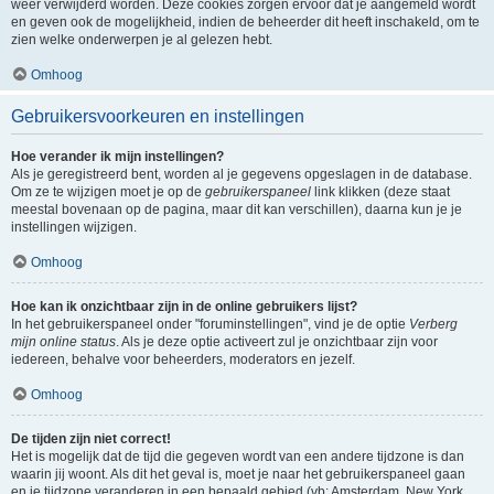
weer verwijderd worden. Deze cookies zorgen ervoor dat je aangemeld wordt
en geven ook de mogelijkheid, indien de beheerder dit heeft inschakeld, om te
zien welke onderwerpen je al gelezen hebt.
Omhoog
Gebruikersvoorkeuren en instellingen
Hoe verander ik mijn instellingen?
Als je geregistreerd bent, worden al je gegevens opgeslagen in de database.
Om ze te wijzigen moet je op de
gebruikerspaneel
link klikken (deze staat
meestal bovenaan op de pagina, maar dit kan verschillen), daarna kun je je
instellingen wijzigen.
Omhoog
Hoe kan ik onzichtbaar zijn in de online gebruikers lijst?
In het gebruikerspaneel onder "foruminstellingen", vind je de optie
Verberg
mijn online status
. Als je deze optie activeert zul je onzichtbaar zijn voor
iedereen, behalve voor beheerders, moderators en jezelf.
Omhoog
De tijden zijn niet correct!
Het is mogelijk dat de tijd die gegeven wordt van een andere tijdzone is dan
waarin jij woont. Als dit het geval is, moet je naar het gebruikerspaneel gaan
en je tijdzone veranderen in een bepaald gebied (vb: Amsterdam, New York,