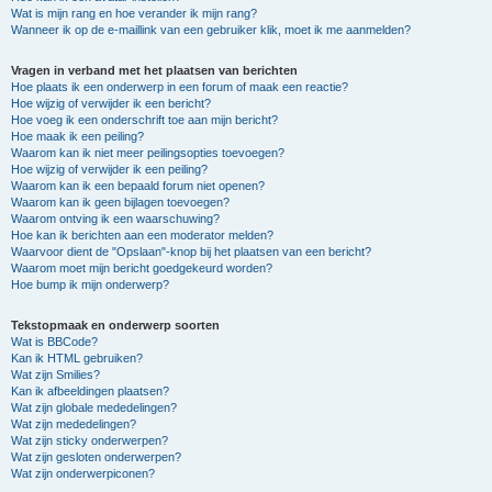
Wat is mijn rang en hoe verander ik mijn rang?
Wanneer ik op de e-maillink van een gebruiker klik, moet ik me aanmelden?
Vragen in verband met het plaatsen van berichten
Hoe plaats ik een onderwerp in een forum of maak een reactie?
Hoe wijzig of verwijder ik een bericht?
Hoe voeg ik een onderschrift toe aan mijn bericht?
Hoe maak ik een peiling?
Waarom kan ik niet meer peilingsopties toevoegen?
Hoe wijzig of verwijder ik een peiling?
Waarom kan ik een bepaald forum niet openen?
Waarom kan ik geen bijlagen toevoegen?
Waarom ontving ik een waarschuwing?
Hoe kan ik berichten aan een moderator melden?
Waarvoor dient de "Opslaan"-knop bij het plaatsen van een bericht?
Waarom moet mijn bericht goedgekeurd worden?
Hoe bump ik mijn onderwerp?
Tekstopmaak en onderwerp soorten
Wat is BBCode?
Kan ik HTML gebruiken?
Wat zijn Smilies?
Kan ik afbeeldingen plaatsen?
Wat zijn globale mededelingen?
Wat zijn mededelingen?
Wat zijn sticky onderwerpen?
Wat zijn gesloten onderwerpen?
Wat zijn onderwerpiconen?