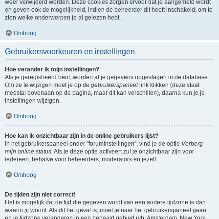
weer verwijderd worden. Deze cookies zorgen ervoor dat je aangemeld wordt
en geven ook de mogelijkheid, indien de beheerder dit heeft inschakeld, om te
zien welke onderwerpen je al gelezen hebt.
Omhoog
Gebruikersvoorkeuren en instellingen
Hoe verander ik mijn instellingen?
Als je geregistreerd bent, worden al je gegevens opgeslagen in de database.
Om ze te wijzigen moet je op de
gebruikerspaneel
link klikken (deze staat
meestal bovenaan op de pagina, maar dit kan verschillen), daarna kun je je
instellingen wijzigen.
Omhoog
Hoe kan ik onzichtbaar zijn in de online gebruikers lijst?
In het gebruikerspaneel onder "foruminstellingen", vind je de optie
Verberg
mijn online status
. Als je deze optie activeert zul je onzichtbaar zijn voor
iedereen, behalve voor beheerders, moderators en jezelf.
Omhoog
De tijden zijn niet correct!
Het is mogelijk dat de tijd die gegeven wordt van een andere tijdzone is dan
waarin jij woont. Als dit het geval is, moet je naar het gebruikerspaneel gaan
en je tijdzone veranderen in een bepaald gebied (vb: Amsterdam, New York,