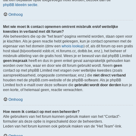
dat een bepaalde optie toegevoegd moet worden, bezoek dan de
phpBB Ideeën sectie
.
Omhoog
Met wie moet ik contact opnemen omtrent misbruik en/of wettelijke
kwesties in verband met dit forum?
Alle beheerders die op de "het team"-pagina vermeld worden, staan open voor
je klachten. Als je geen reactie hebt gekregen, kun je contact opnemen met de
eigenaar van het domein (dmv een
whois lookup
) of, als dit forum op een gratis
host staat (bijvoorbeeld xsbb.nl, nl.forums.cc, dotbb.be, enz.), het beheer of
misbruik-afdeling van de gratis host. Wees je er bewust van dat phpBB Limited
geen inspraak
heeft en dus in geen enkel geval aansprakelijk gehouden kan
worden over hoe, waar en door wie dit forum gebruikt wordt. Neem
geen
contact op met phpBB Limited met vragen over wettelijke kwesties (zoals
aanspreekbaarheid, ongepaste commentaar, enz.) die
niet direct verband
houden met de phpBB.com-website of de phpBB-software. Als je phpBB
Limited toch e-mailt over deze software die
gebruikt wordt door derden
kun je
een korte, of helemaal geen, reactie verwachten.
Omhoog
Hoe neem ik contact op met een beheerder?
Alle gebruikers van het forum kunnen gebruik maken van het “Contact”-
formulier als deze optie is ingeschakeld door de beheerders.
Leden van het forum kunnen ook gebruik maken van de “Het Team”-link.