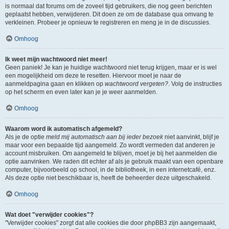
is normaal dat forums om de zoveel tijd gebruikers, die nog geen berichten
geplaatst hebben, verwijderen. Dit doen ze om de database qua omvang te
verkleinen. Probeer je opnieuw te registreren en meng je in de discussies.
Omhoog
Ik weet mijn wachtwoord niet meer!
Geen paniek! Je kan je huidige wachtwoord niet terug krijgen, maar er is wel
een mogelijkheid om deze te resetten. Hiervoor moet je naar de
aanmeldpagina gaan en klikken op
wachtwoord vergeten?
. Volg de instructies
op het scherm en even later kan je je weer aanmelden.
Omhoog
Waarom word ik automatisch afgemeld?
Als je de optie
meld mij automatisch aan bij ieder bezoek
niet aanvinkt, blijf je
maar voor een bepaalde tijd aangemeld. Zo wordt vermeden dat anderen je
account misbruiken. Om aangemeld te blijven, moet je bij het aanmelden die
optie aanvinken. We raden dit echter af als je gebruik maakt van een openbare
computer, bijvoorbeeld op school, in de bibliotheek, in een internetcafé, enz.
Als deze optie niet beschikbaar is, heeft de beheerder deze uitgeschakeld.
Omhoog
Wat doet "verwijder cookies"?
"Verwijder cookies" zorgt dat alle cookies die door phpBB3 zijn aangemaakt,