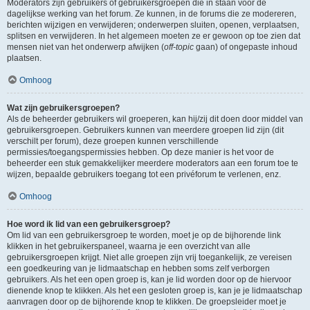
Moderators zijn gebruikers of gebruikersgroepen die in staan voor de
dagelijkse werking van het forum. Ze kunnen, in de forums die ze modereren,
berichten wijzigen en verwijderen; onderwerpen sluiten, openen, verplaatsen,
splitsen en verwijderen. In het algemeen moeten ze er gewoon op toe zien dat
mensen niet van het onderwerp afwijken (
off-topic
gaan) of ongepaste inhoud
plaatsen.
Omhoog
Wat zijn gebruikersgroepen?
Als de beheerder gebruikers wil groeperen, kan hij/zij dit doen door middel van
gebruikersgroepen. Gebruikers kunnen van meerdere groepen lid zijn (dit
verschilt per forum), deze groepen kunnen verschillende
permissies/toegangspermissies hebben. Op deze manier is het voor de
beheerder een stuk gemakkelijker meerdere moderators aan een forum toe te
wijzen, bepaalde gebruikers toegang tot een privéforum te verlenen, enz.
Omhoog
Hoe word ik lid van een gebruikersgroep?
Om lid van een gebruikersgroep te worden, moet je op de bijhorende link
klikken in het gebruikerspaneel, waarna je een overzicht van alle
gebruikersgroepen krijgt. Niet alle groepen zijn vrij toegankelijk, ze vereisen
een goedkeuring van je lidmaatschap en hebben soms zelf verborgen
gebruikers. Als het een open groep is, kan je lid worden door op de hiervoor
dienende knop te klikken. Als het een gesloten groep is, kan je je lidmaatschap
aanvragen door op de bijhorende knop te klikken. De groepsleider moet je