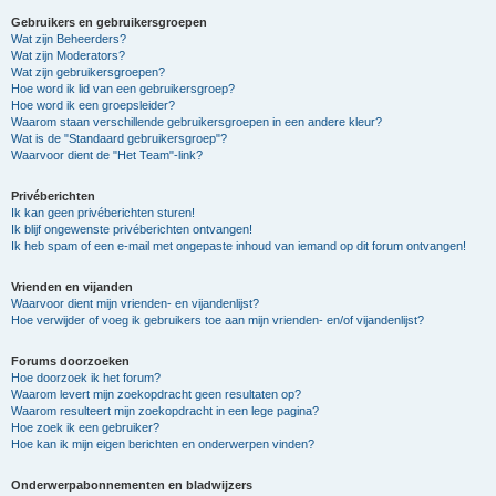
Gebruikers en gebruikersgroepen
Wat zijn Beheerders?
Wat zijn Moderators?
Wat zijn gebruikersgroepen?
Hoe word ik lid van een gebruikersgroep?
Hoe word ik een groepsleider?
Waarom staan verschillende gebruikersgroepen in een andere kleur?
Wat is de "Standaard gebruikersgroep"?
Waarvoor dient de "Het Team"-link?
Privéberichten
Ik kan geen privéberichten sturen!
Ik blijf ongewenste privéberichten ontvangen!
Ik heb spam of een e-mail met ongepaste inhoud van iemand op dit forum ontvangen!
Vrienden en vijanden
Waarvoor dient mijn vrienden- en vijandenlijst?
Hoe verwijder of voeg ik gebruikers toe aan mijn vrienden- en/of vijandenlijst?
Forums doorzoeken
Hoe doorzoek ik het forum?
Waarom levert mijn zoekopdracht geen resultaten op?
Waarom resulteert mijn zoekopdracht in een lege pagina?
Hoe zoek ik een gebruiker?
Hoe kan ik mijn eigen berichten en onderwerpen vinden?
Onderwerpabonnementen en bladwijzers