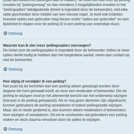
juiste permissies om peilingen aan te maken). Je moet een titel voor de peiling
invullen bij "peilingsvraag" en dan minstens 2 mogelijkheden invullen in het
"peilingopties"-tekstgedeelte (limiet is ingesteld door de beheerder), met elke
optie gescheiden door middel van een nieuwe regel. Je kunt ook instellen
hoeveel opties een gebruiker mag kiezen onder "opties per gebruiker" en een
tijdslimiet in dagen voor de peiling (0 is een peiling van oneindige duur).
Omhoog
Waarom kan ik niet meer peilingsopties toevoegen?
De limiet voor de peilingsopties is ingesteld door de beheerder. Indien je meer
opties denkt nodig te hebben dan het toegestane aantal, neem dan contact op
met de beheerder.
Omhoog
Hoe wijzig of verwijder ik een peiling?
Net zoals bij de berichten kan een peiling alleen gewijzigd worden door
degene die hem gemaakt heeft, en door een moderator of beheerder. Om de
peiling te wijzigen moet je het allereerste bericht van het onderwerp wijzigen
(hieraan is de peiling gekoppeld). Als er nog geen stemmen zijn uitgebracht,
kunnen gebruikers de peiling verwijderen of iedere peilingsoptie wijzigen.
Maar, als er reeds gestemd is, dan kunnen alleen moderators of beheerders
hem wijzigen of verwijderen. Dit om te voorkomen dat gebruikers een peiling
maken en deze daarna vervalsen door de opties te wijzigen.
Omhoog