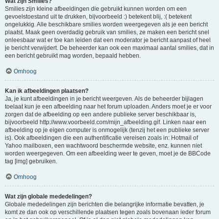
Wat zijn Smilies?
Smilies zijn kleine afbeeldingen die gebruikt kunnen worden om een
gevoelstoestand uit te drukken, bijvoorbeeld :) betekent blij, :( betekent
ongelukkig. Alle beschikbare smilies worden weergegeven als je een bericht
plaatst. Maak geen overdadig gebruik van smilies, ze maken een bericht snel
onleesbaar wat er toe kan leiden dat een moderator je bericht aanpast of heel
je bericht verwijdert. De beheerder kan ook een maximaal aantal smilies, dat in
een bericht gebruikt mag worden, bepaald hebben.
Omhoog
Kan ik afbeeldingen plaatsen?
Ja, je kunt afbeeldingen in je bericht weergeven. Als de beheerder bijlagen
toelaat kun je een afbeelding naar het forum uploaden. Anders moet je er voor
zorgen dat de afbeelding op een andere publieke server beschikbaar is,
bijvoorbeeld http://www.voorbeeld.com/mijn_afbeelding.gif. Linken naar een
afbeelding op je eigen computer is onmogelijk (tenzij het een publieke server
is). Ook afbeeldingen die een authentificatie vereisen zoals in: Hotmail of
Yahoo mailboxen, een wachtwoord beschermde website, enz. kunnen niet
worden weergegeven. Om een afbeelding weer te geven, moet je de BBCode
tag [img] gebruiken.
Omhoog
Wat zijn globale mededelingen?
Globale mededelingen zijn berichten die belangrijke informatie bevatten, je
komt ze dan ook op verschillende plaatsen tegen zoals bovenaan ieder forum