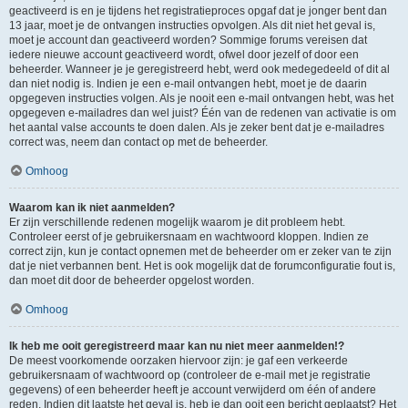
geactiveerd is en je tijdens het registratieproces opgaf dat je jonger bent dan
13 jaar, moet je de ontvangen instructies opvolgen. Als dit niet het geval is,
moet je account dan geactiveerd worden? Sommige forums vereisen dat
iedere nieuwe account geactiveerd wordt, ofwel door jezelf of door een
beheerder. Wanneer je je geregistreerd hebt, werd ook medegedeeld of dit al
dan niet nodig is. Indien je een e-mail ontvangen hebt, moet je de daarin
opgegeven instructies volgen. Als je nooit een e-mail ontvangen hebt, was het
opgegeven e-mailadres dan wel juist? Één van de redenen van activatie is om
het aantal valse accounts te doen dalen. Als je zeker bent dat je e-mailadres
correct was, neem dan contact op met de beheerder.
Omhoog
Waarom kan ik niet aanmelden?
Er zijn verschillende redenen mogelijk waarom je dit probleem hebt.
Controleer eerst of je gebruikersnaam en wachtwoord kloppen. Indien ze
correct zijn, kun je contact opnemen met de beheerder om er zeker van te zijn
dat je niet verbannen bent. Het is ook mogelijk dat de forumconfiguratie fout is,
dan moet dit door de beheerder opgelost worden.
Omhoog
Ik heb me ooit geregistreerd maar kan nu niet meer aanmelden!?
De meest voorkomende oorzaken hiervoor zijn: je gaf een verkeerde
gebruikersnaam of wachtwoord op (controleer de e-mail met je registratie
gegevens) of een beheerder heeft je account verwijderd om één of andere
reden. Indien dit laatste het geval is, heb je dan ooit een bericht geplaatst? Het