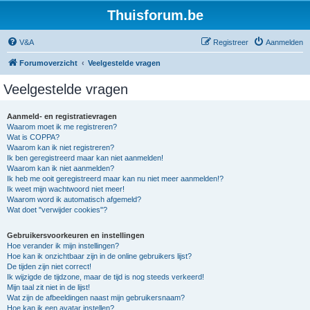
Thuisforum.be
V&A
Registreer
Aanmelden
Forumoverzicht
Veelgestelde vragen
Veelgestelde vragen
Aanmeld- en registratievragen
Waarom moet ik me registreren?
Wat is COPPA?
Waarom kan ik niet registreren?
Ik ben geregistreerd maar kan niet aanmelden!
Waarom kan ik niet aanmelden?
Ik heb me ooit geregistreerd maar kan nu niet meer aanmelden!?
Ik weet mijn wachtwoord niet meer!
Waarom word ik automatisch afgemeld?
Wat doet "verwijder cookies"?
Gebruikersvoorkeuren en instellingen
Hoe verander ik mijn instellingen?
Hoe kan ik onzichtbaar zijn in de online gebruikers lijst?
De tijden zijn niet correct!
Ik wijzigde de tijdzone, maar de tijd is nog steeds verkeerd!
Mijn taal zit niet in de lijst!
Wat zijn de afbeeldingen naast mijn gebruikersnaam?
Hoe kan ik een avatar instellen?