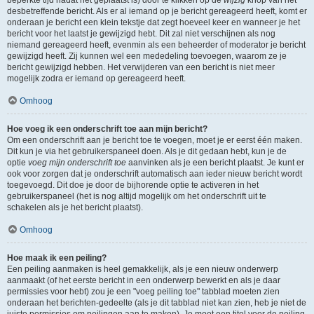
beperkte tijd nadat het geplaatst is) door te klikken op de
wijzig
knop van het
desbetreffende bericht. Als er al iemand op je bericht gereageerd heeft, komt er
onderaan je bericht een klein tekstje dat zegt hoeveel keer en wanneer je het
bericht voor het laatst je gewijzigd hebt. Dit zal niet verschijnen als nog
niemand gereageerd heeft, evenmin als een beheerder of moderator je bericht
gewijzigd heeft. Zij kunnen wel een mededeling toevoegen, waarom ze je
bericht gewijzigd hebben. Het verwijderen van een bericht is niet meer
mogelijk zodra er iemand op gereageerd heeft.
Omhoog
Hoe voeg ik een onderschrift toe aan mijn bericht?
Om een onderschrift aan je bericht toe te voegen, moet je er eerst één maken.
Dit kun je via het gebruikerspaneel doen. Als je dit gedaan hebt, kun je de
optie
voeg mijn onderschrift toe
aanvinken als je een bericht plaatst. Je kunt er
ook voor zorgen dat je onderschrift automatisch aan ieder nieuw bericht wordt
toegevoegd. Dit doe je door de bijhorende optie te activeren in het
gebruikerspaneel (het is nog altijd mogelijk om het onderschrift uit te
schakelen als je het bericht plaatst).
Omhoog
Hoe maak ik een peiling?
Een peiling aanmaken is heel gemakkelijk, als je een nieuw onderwerp
aanmaakt (of het eerste bericht in een onderwerp bewerkt en als je daar
permissies voor hebt) zou je een "voeg peiling toe" tabblad moeten zien
onderaan het berichten-gedeelte (als je dit tabblad niet kan zien, heb je niet de