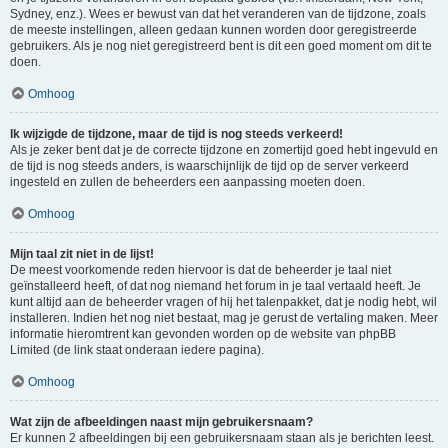
Sydney, enz.). Wees er bewust van dat het veranderen van de tijdzone, zoals
de meeste instellingen, alleen gedaan kunnen worden door geregistreerde
gebruikers. Als je nog niet geregistreerd bent is dit een goed moment om dit te
doen.
Omhoog
Ik wijzigde de tijdzone, maar de tijd is nog steeds verkeerd!
Als je zeker bent dat je de correcte tijdzone en zomertijd goed hebt ingevuld en
de tijd is nog steeds anders, is waarschijnlijk de tijd op de server verkeerd
ingesteld en zullen de beheerders een aanpassing moeten doen.
Omhoog
Mijn taal zit niet in de lijst!
De meest voorkomende reden hiervoor is dat de beheerder je taal niet
geïnstalleerd heeft, of dat nog niemand het forum in je taal vertaald heeft. Je
kunt altijd aan de beheerder vragen of hij het talenpakket, dat je nodig hebt, wil
installeren. Indien het nog niet bestaat, mag je gerust de vertaling maken. Meer
informatie hieromtrent kan gevonden worden op de website van phpBB
Limited (de link staat onderaan iedere pagina).
Omhoog
Wat zijn de afbeeldingen naast mijn gebruikersnaam?
Er kunnen 2 afbeeldingen bij een gebruikersnaam staan als je berichten leest.