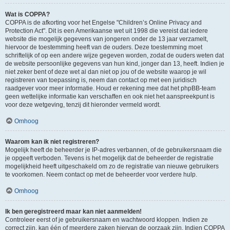
Wat is COPPA?
COPPA is de afkorting voor het Engelse "Children’s Online Privacy and
Protection Act". Dit is een Amerikaanse wet uit 1998 die vereist dat iedere
website die mogelijk gegevens van jongeren onder de 13 jaar verzamelt,
hiervoor de toestemming heeft van de ouders. Deze toestemming moet
schriftelijk of op een andere wijze gegeven worden, zodat de ouders weten dat
de website persoonlijke gegevens van hun kind, jonger dan 13, heeft. Indien je
niet zeker bent of deze wet al dan niet op jou of de website waarop je wil
registreren van toepassing is, neem dan contact op met een juridisch
raadgever voor meer informatie. Houd er rekening mee dat het phpBB-team
geen wettelijke informatie kan verschaffen en ook niet het aanspreekpunt is
voor deze wetgeving, tenzij dit hieronder vermeld wordt.
Omhoog
Waarom kan ik niet registreren?
Mogelijk heeft de beheerder je IP-adres verbannen, of de gebruikersnaam die
je opgeeft verboden. Tevens is het mogelijk dat de beheerder de registratie
mogelijkheid heeft uitgeschakeld om zo de registratie van nieuwe gebruikers
te voorkomen. Neem contact op met de beheerder voor verdere hulp.
Omhoog
Ik ben geregistreerd maar kan niet aanmelden!
Controleer eerst of je gebruikersnaam en wachtwoord kloppen. Indien ze
correct zijn, kan één of meerdere zaken hiervan de oorzaak zijn. Indien COPPA