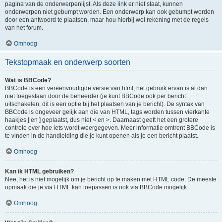
pagina van de onderwerpenlijst. Als deze link er niet staat, kunnen
onderwerpen niet gebumpt worden. Een onderwerp kan ook gebumpt worden
door een antwoord te plaatsen, maar hou hierbij wel rekening met de regels
van het forum.
Omhoog
Tekstopmaak en onderwerp soorten
Wat is BBCode?
BBCode is een vereenvoudigde versie van html, het gebruik ervan is al dan
niet toegestaan door de beheerder (je kunt BBCode ook per bericht
uitschakelen, dit is een optie bij het plaatsen van je bericht). De syntax van
BBCode is ongeveer gelijk aan die van HTML, tags worden tussen vierkante
haakjes [ en ] geplaatst, dus niet < en >. Daarnaast geeft het een grotere
controle over hoe iets wordt weergegeven. Meer informatie omtrent BBCode is
te vinden in de handleiding die je kunt openen als je een bericht plaatst.
Omhoog
Kan ik HTML gebruiken?
Nee, het is niet mogelijk om je bericht op te maken met HTML code. De meeste
opmaak die je via HTML kan toepassen is ook via BBCode mogelijk.
Omhoog