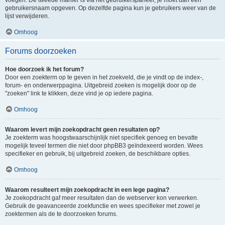
voegen. De tweede manier is via het gebruikerspaneel, je moet dan een
gebruikersnaam opgeven. Op dezelfde pagina kun je gebruikers weer van de
lijst verwijderen.
Omhoog
Forums doorzoeken
Hoe doorzoek ik het forum?
Door een zoekterm op te geven in het zoekveld, die je vindt op de index-,
forum- en onderwerppagina. Uitgebreid zoeken is mogelijk door op de
"zoeken" link te klikken, deze vind je op iedere pagina.
Omhoog
Waarom levert mijn zoekopdracht geen resultaten op?
Je zoekterm was hoogstwaarschijnlijk niet specifiek genoeg en bevatte
mogelijk teveel termen die niet door phpBB3 geïndexeerd worden. Wees
specifieker en gebruik, bij uitgebreid zoeken, de beschikbare opties.
Omhoog
Waarom resulteert mijn zoekopdracht in een lege pagina?
Je zoekopdracht gaf meer resultaten dan de webserver kon verwerken.
Gebruik de geavanceerde zoekfunctie en wees specifieker met zowel je
zoektermen als de te doorzoeken forums.