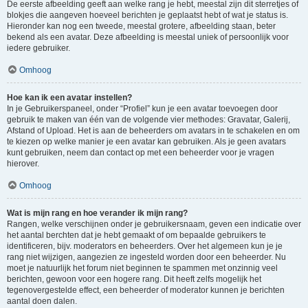
De eerste afbeelding geeft aan welke rang je hebt, meestal zijn dit sterretjes of
blokjes die aangeven hoeveel berichten je geplaatst hebt of wat je status is.
Hieronder kan nog een tweede, meestal grotere, afbeelding staan, beter
bekend als een avatar. Deze afbeelding is meestal uniek of persoonlijk voor
iedere gebruiker.
Omhoog
Hoe kan ik een avatar instellen?
In je Gebruikerspaneel, onder “Profiel” kun je een avatar toevoegen door
gebruik te maken van één van de volgende vier methodes: Gravatar, Galerij,
Afstand of Upload. Het is aan de beheerders om avatars in te schakelen en om
te kiezen op welke manier je een avatar kan gebruiken. Als je geen avatars
kunt gebruiken, neem dan contact op met een beheerder voor je vragen
hierover.
Omhoog
Wat is mijn rang en hoe verander ik mijn rang?
Rangen, welke verschijnen onder je gebruikersnaam, geven een indicatie over
het aantal berchten dat je hebt gemaakt of om bepaalde gebruikers te
identificeren, bijv. moderators en beheerders. Over het algemeen kun je je
rang niet wijzigen, aangezien ze ingesteld worden door een beheerder. Nu
moet je natuurlijk het forum niet beginnen te spammen met onzinnig veel
berichten, gewoon voor een hogere rang. Dit heeft zelfs mogelijk het
tegenovergestelde effect, een beheerder of moderator kunnen je berichten
aantal doen dalen.