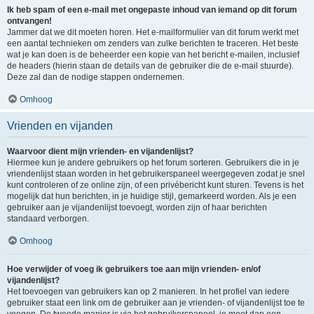
Ik heb spam of een e-mail met ongepaste inhoud van iemand op dit forum
ontvangen!
Jammer dat we dit moeten horen. Het e-mailformulier van dit forum werkt met
een aantal technieken om zenders van zulke berichten te traceren. Het beste
wat je kan doen is de beheerder een kopie van het bericht e-mailen, inclusief
de headers (hierin staan de details van de gebruiker die de e-mail stuurde).
Deze zal dan de nodige stappen ondernemen.
Omhoog
Vrienden en vijanden
Waarvoor dient mijn vrienden- en vijandenlijst?
Hiermee kun je andere gebruikers op het forum sorteren. Gebruikers die in je
vriendenlijst staan worden in het gebruikerspaneel weergegeven zodat je snel
kunt controleren of ze online zijn, of een privébericht kunt sturen. Tevens is het
mogelijk dat hun berichten, in je huidige stijl, gemarkeerd worden. Als je een
gebruiker aan je vijandenlijst toevoegt, worden zijn of haar berichten
standaard verborgen.
Omhoog
Hoe verwijder of voeg ik gebruikers toe aan mijn vrienden- en/of
vijandenlijst?
Het toevoegen van gebruikers kan op 2 manieren. In het profiel van iedere
gebruiker staat een link om de gebruiker aan je vrienden- of vijandenlijst toe te