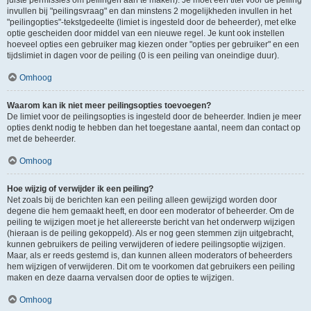
juiste permissies om peilingen aan te maken). Je moet een titel voor de peiling
invullen bij "peilingsvraag" en dan minstens 2 mogelijkheden invullen in het
"peilingopties"-tekstgedeelte (limiet is ingesteld door de beheerder), met elke
optie gescheiden door middel van een nieuwe regel. Je kunt ook instellen
hoeveel opties een gebruiker mag kiezen onder "opties per gebruiker" en een
tijdslimiet in dagen voor de peiling (0 is een peiling van oneindige duur).
Omhoog
Waarom kan ik niet meer peilingsopties toevoegen?
De limiet voor de peilingsopties is ingesteld door de beheerder. Indien je meer
opties denkt nodig te hebben dan het toegestane aantal, neem dan contact op
met de beheerder.
Omhoog
Hoe wijzig of verwijder ik een peiling?
Net zoals bij de berichten kan een peiling alleen gewijzigd worden door
degene die hem gemaakt heeft, en door een moderator of beheerder. Om de
peiling te wijzigen moet je het allereerste bericht van het onderwerp wijzigen
(hieraan is de peiling gekoppeld). Als er nog geen stemmen zijn uitgebracht,
kunnen gebruikers de peiling verwijderen of iedere peilingsoptie wijzigen.
Maar, als er reeds gestemd is, dan kunnen alleen moderators of beheerders
hem wijzigen of verwijderen. Dit om te voorkomen dat gebruikers een peiling
maken en deze daarna vervalsen door de opties te wijzigen.
Omhoog