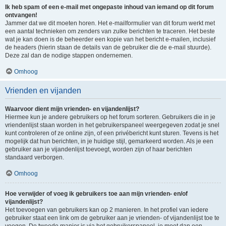
Ik heb spam of een e-mail met ongepaste inhoud van iemand op dit forum
ontvangen!
Jammer dat we dit moeten horen. Het e-mailformulier van dit forum werkt met
een aantal technieken om zenders van zulke berichten te traceren. Het beste
wat je kan doen is de beheerder een kopie van het bericht e-mailen, inclusief
de headers (hierin staan de details van de gebruiker die de e-mail stuurde).
Deze zal dan de nodige stappen ondernemen.
Omhoog
Vrienden en vijanden
Waarvoor dient mijn vrienden- en vijandenlijst?
Hiermee kun je andere gebruikers op het forum sorteren. Gebruikers die in je
vriendenlijst staan worden in het gebruikerspaneel weergegeven zodat je snel
kunt controleren of ze online zijn, of een privébericht kunt sturen. Tevens is het
mogelijk dat hun berichten, in je huidige stijl, gemarkeerd worden. Als je een
gebruiker aan je vijandenlijst toevoegt, worden zijn of haar berichten
standaard verborgen.
Omhoog
Hoe verwijder of voeg ik gebruikers toe aan mijn vrienden- en/of
vijandenlijst?
Het toevoegen van gebruikers kan op 2 manieren. In het profiel van iedere
gebruiker staat een link om de gebruiker aan je vrienden- of vijandenlijst toe te