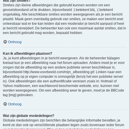
Wat zijn Smilies?
Smilies zijn kleine afbeeldingen die gebruikt kunnen worden om een
gevoelstoestand uit te drukken, bijvoorbeeld :) betekent blij, :( betekent
ongelukkig. Alle beschikbare smilies worden weergegeven als je een bericht
plaatst. Maak geen overdadig gebruik van smilies, ze maken een bericht snel
onleesbaar wat er toe kan leiden dat een moderator je bericht aanpast of heel
je bericht verwijdert. De beheerder kan ook een maximaal aantal smilies, dat in
een bericht gebruikt mag worden, bepaald hebben.
Omhoog
Kan ik afbeeldingen plaatsen?
Ja, je kunt afbeeldingen in je bericht weergeven. Als de beheerder bijlagen
toelaat kun je een afbeelding naar het forum uploaden. Anders moet je er voor
zorgen dat de afbeelding op een andere publieke server beschikbaar is,
bijvoorbeeld http://www.voorbeeld.com/mijn_afbeelding.gif. Linken naar een
afbeelding op je eigen computer is onmogelijk (tenzij het een publieke server
is). Ook afbeeldingen die een authentificatie vereisen zoals in: Hotmail of
Yahoo mailboxen, een wachtwoord beschermde website, enz. kunnen niet
worden weergegeven. Om een afbeelding weer te geven, moet je de BBCode
tag [img] gebruiken.
Omhoog
Wat zijn globale mededelingen?
Globale mededelingen zijn berichten die belangrijke informatie bevatten, je
komt ze dan ook op verschillende plaatsen tegen zoals bovenaan ieder forum