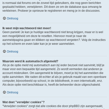
is normaal dat forums om de zoveel tijd gebruikers, die nog geen berichten
geplaatst hebben, verwijderen. Dit doen ze om de database qua omvang te
verkleinen. Probeer je opnieuw te registreren en meng je in de discussies.
Omhoog
Ik weet mijn wachtwoord niet meer!
Geen paniek! Je kan je huidige wachtwoord niet terug krijgen, maar er is wel
een mogelijkheid om deze te resetten. Hiervoor moet je naar de
aanmeldpagina gaan en klikken op
wachtwoord vergeten?
. Volg de instructies
op het scherm en even later kan je je weer aanmelden.
Omhoog
Waarom word ik automatisch afgemeld?
Als je de optie
meld mij automatisch aan bij ieder bezoek
niet aanvinkt, blijf je
maar voor een bepaalde tijd aangemeld. Zo wordt vermeden dat anderen je
account misbruiken. Om aangemeld te blijven, moet je bij het aanmelden die
optie aanvinken. We raden dit echter af als je gebruik maakt van een openbare
computer, bijvoorbeeld op school, in de bibliotheek, in een internetcafé, enz.
Als deze optie niet beschikbaar is, heeft de beheerder deze uitgeschakeld.
Omhoog
Wat doet "verwijder cookies"?
"Verwijder cookies" zorgt dat alle cookies die door phpBB3 zijn aangemaakt,