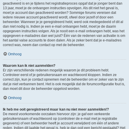
geactiveerd is en je tijdens het registratieproces opgaf dat je jonger bent dan
13 jaar, moet je de ontvangen instructies opvolgen. Als dit niet het geval is,
moet je account dan geactiveerd worden? Sommige forums vereisen dat
iedere nieuwe account geactiveerd wordt, ofwel door jezelf of door een
beheerder. Wanneer je je geregistreerd hebt, werd ook medegedeeld of dit al
dan niet nodig is. Indien je een e-mail ontvangen hebt, moet je de daarin
opgegeven instructies volgen. Als je nooit een e-mail ontvangen hebt, was het
opgegeven e-mailadres dan wel juist? Één van de redenen van activatie is om
het aantal valse accounts te doen dalen. Als je zeker bent dat je e-mailadres
correct was, neem dan contact op met de beheerder.
Omhoog
Waarom kan ik niet aanmelden?
Er zijn verschillende redenen mogelijk waarom je dit probleem hebt.
Controleer eerst of je gebruikersnaam en wachtwoord kloppen. Indien ze
correct zijn, kun je contact opnemen met de beheerder om er zeker van te zijn
dat je niet verbannen bent. Het is ook mogelijk dat de forumconfiguratie fout is,
dan moet dit door de beheerder opgelost worden.
Omhoog
Ik heb me ooit geregistreerd maar kan nu niet meer aanmelden!?
De meest voorkomende oorzaken hiervoor zijn: je gaf een verkeerde
gebruikersnaam of wachtwoord op (controleer de e-mail met je registratie
gegevens) of een beheerder heeft je account verwijderd om één of andere
reden. Indien dit laatste het geval is, heb je dan ooit een bericht geplaatst? Het