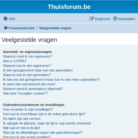
Thuisforum.be
V&A
Registreer
Aanmelden
Forumoverzicht
Veelgestelde vragen
Veelgestelde vragen
Aanmeld- en registratievragen
Waarom moet ik me registreren?
Wat is COPPA?
Waarom kan ik niet registreren?
Ik ben geregistreerd maar kan niet aanmelden!
Waarom kan ik niet aanmelden?
Ik heb me ooit geregistreerd maar kan nu niet meer aanmelden!?
Ik weet mijn wachtwoord niet meer!
Waarom word ik automatisch afgemeld?
Wat doet "verwijder cookies"?
Gebruikersvoorkeuren en instellingen
Hoe verander ik mijn instellingen?
Hoe kan ik onzichtbaar zijn in de online gebruikers lijst?
De tijden zijn niet correct!
Ik wijzigde de tijdzone, maar de tijd is nog steeds verkeerd!
Mijn taal zit niet in de lijst!
Wat zijn de afbeeldingen naast mijn gebruikersnaam?
Hoe kan ik een avatar instellen?