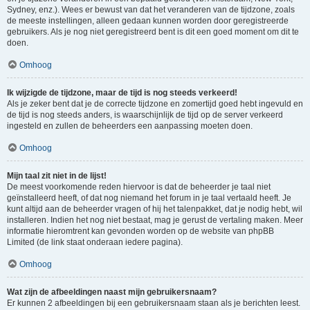
Sydney, enz.). Wees er bewust van dat het veranderen van de tijdzone, zoals
de meeste instellingen, alleen gedaan kunnen worden door geregistreerde
gebruikers. Als je nog niet geregistreerd bent is dit een goed moment om dit te
doen.
Omhoog
Ik wijzigde de tijdzone, maar de tijd is nog steeds verkeerd!
Als je zeker bent dat je de correcte tijdzone en zomertijd goed hebt ingevuld en
de tijd is nog steeds anders, is waarschijnlijk de tijd op de server verkeerd
ingesteld en zullen de beheerders een aanpassing moeten doen.
Omhoog
Mijn taal zit niet in de lijst!
De meest voorkomende reden hiervoor is dat de beheerder je taal niet
geïnstalleerd heeft, of dat nog niemand het forum in je taal vertaald heeft. Je
kunt altijd aan de beheerder vragen of hij het talenpakket, dat je nodig hebt, wil
installeren. Indien het nog niet bestaat, mag je gerust de vertaling maken. Meer
informatie hieromtrent kan gevonden worden op de website van phpBB
Limited (de link staat onderaan iedere pagina).
Omhoog
Wat zijn de afbeeldingen naast mijn gebruikersnaam?
Er kunnen 2 afbeeldingen bij een gebruikersnaam staan als je berichten leest.