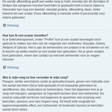
De eerste afbeelding geeft aan welke rang je hebt, meestal zijn dit sterretjes of
blokjes die aangeven hoeveel berichten je geplaatst hebt of wat je status is.
Hieronder kan nog een tweede, meestal grotere, afbeelding staan, beter
bekend als een avatar. Deze afbeelding is meestal uniek of persoonlijk voor
iedere gebruiker.
Omhoog
Hoe kan ik een avatar instellen?
In je Gebruikerspaneel, onder “Profiel” kun je een avatar toevoegen door
gebruik te maken van één van de volgende vier methodes: Gravatar, Galerij,
Afstand of Upload. Het is aan de beheerders om avatars in te schakelen en om
te kiezen op welke manier je een avatar kan gebruiken. Als je geen avatars
kunt gebruiken, neem dan contact op met een beheerder voor je vragen
hierover.
Omhoog
Wat is mijn rang en hoe verander ik mijn rang?
Rangen, welke verschijnen onder je gebruikersnaam, geven een indicatie over
het aantal berchten dat je hebt gemaakt of om bepaalde gebruikers te
identificeren, bijv. moderators en beheerders. Over het algemeen kun je je
rang niet wijzigen, aangezien ze ingesteld worden door een beheerder. Nu
moet je natuurlijk het forum niet beginnen te spammen met onzinnig veel
berichten, gewoon voor een hogere rang. Dit heeft zelfs mogelijk het
tegenovergestelde effect, een beheerder of moderator kunnen je berichten
aantal doen dalen.