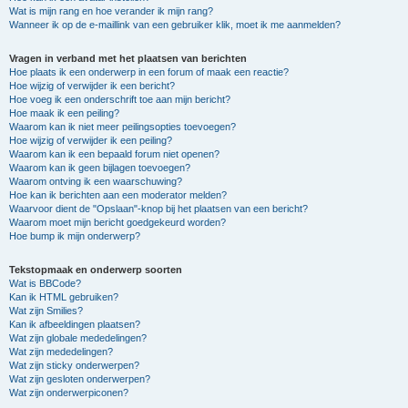
Wat is mijn rang en hoe verander ik mijn rang?
Wanneer ik op de e-maillink van een gebruiker klik, moet ik me aanmelden?
Vragen in verband met het plaatsen van berichten
Hoe plaats ik een onderwerp in een forum of maak een reactie?
Hoe wijzig of verwijder ik een bericht?
Hoe voeg ik een onderschrift toe aan mijn bericht?
Hoe maak ik een peiling?
Waarom kan ik niet meer peilingsopties toevoegen?
Hoe wijzig of verwijder ik een peiling?
Waarom kan ik een bepaald forum niet openen?
Waarom kan ik geen bijlagen toevoegen?
Waarom ontving ik een waarschuwing?
Hoe kan ik berichten aan een moderator melden?
Waarvoor dient de "Opslaan"-knop bij het plaatsen van een bericht?
Waarom moet mijn bericht goedgekeurd worden?
Hoe bump ik mijn onderwerp?
Tekstopmaak en onderwerp soorten
Wat is BBCode?
Kan ik HTML gebruiken?
Wat zijn Smilies?
Kan ik afbeeldingen plaatsen?
Wat zijn globale mededelingen?
Wat zijn mededelingen?
Wat zijn sticky onderwerpen?
Wat zijn gesloten onderwerpen?
Wat zijn onderwerpiconen?