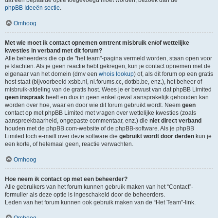
dat een bepaalde optie toegevoegd moet worden, bezoek dan de
phpBB Ideeën sectie
.
Omhoog
Met wie moet ik contact opnemen omtrent misbruik en/of wettelijke
kwesties in verband met dit forum?
Alle beheerders die op de "het team"-pagina vermeld worden, staan open voor
je klachten. Als je geen reactie hebt gekregen, kun je contact opnemen met de
eigenaar van het domein (dmv een
whois lookup
) of, als dit forum op een gratis
host staat (bijvoorbeeld xsbb.nl, nl.forums.cc, dotbb.be, enz.), het beheer of
misbruik-afdeling van de gratis host. Wees je er bewust van dat phpBB Limited
geen inspraak
heeft en dus in geen enkel geval aansprakelijk gehouden kan
worden over hoe, waar en door wie dit forum gebruikt wordt. Neem
geen
contact op met phpBB Limited met vragen over wettelijke kwesties (zoals
aanspreekbaarheid, ongepaste commentaar, enz.) die
niet direct verband
houden met de phpBB.com-website of de phpBB-software. Als je phpBB
Limited toch e-mailt over deze software die
gebruikt wordt door derden
kun je
een korte, of helemaal geen, reactie verwachten.
Omhoog
Hoe neem ik contact op met een beheerder?
Alle gebruikers van het forum kunnen gebruik maken van het “Contact”-
formulier als deze optie is ingeschakeld door de beheerders.
Leden van het forum kunnen ook gebruik maken van de “Het Team”-link.