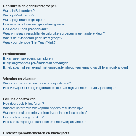
Gebruikers en gebruikersgroepen
Wat zijn Beheerders?
Wat zijn Moderators?
Wat zijn gebruikersgroepen?
Hoe word ik lid van een gebruikersgroep?
Hoe word ik een groepsleider?
Waarom staan verschillende gebruikersgroepen in een andere kleur?
Wat is de "Standaard gebruikersgroep"?
Waarvoor dient de "Het Team"-link?
Privéberichten
Ik kan geen privéberichten sturen!
Ik blijf ongewenste privéberichten ontvangen!
Ik heb spam of een e-mail met ongepaste inhoud van iemand op dit forum ontvangen!
Vrienden en vijanden
Waarvoor dient mijn vrienden- en vijandenlijst?
Hoe verwijder of voeg ik gebruikers toe aan mijn vrienden- en/of vijandenlijst?
Forums doorzoeken
Hoe doorzoek ik het forum?
Waarom levert mijn zoekopdracht geen resultaten op?
Waarom resulteert mijn zoekopdracht in een lege pagina?
Hoe zoek ik een gebruiker?
Hoe kan ik mijn eigen berichten en onderwerpen vinden?
Onderwerpabonnementen en bladwijzers