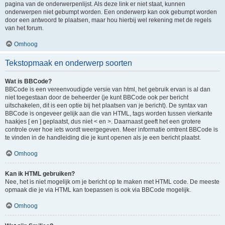
pagina van de onderwerpenlijst. Als deze link er niet staat, kunnen
onderwerpen niet gebumpt worden. Een onderwerp kan ook gebumpt worden
door een antwoord te plaatsen, maar hou hierbij wel rekening met de regels
van het forum.
Omhoog
Tekstopmaak en onderwerp soorten
Wat is BBCode?
BBCode is een vereenvoudigde versie van html, het gebruik ervan is al dan
niet toegestaan door de beheerder (je kunt BBCode ook per bericht
uitschakelen, dit is een optie bij het plaatsen van je bericht). De syntax van
BBCode is ongeveer gelijk aan die van HTML, tags worden tussen vierkante
haakjes [ en ] geplaatst, dus niet < en >. Daarnaast geeft het een grotere
controle over hoe iets wordt weergegeven. Meer informatie omtrent BBCode is
te vinden in de handleiding die je kunt openen als je een bericht plaatst.
Omhoog
Kan ik HTML gebruiken?
Nee, het is niet mogelijk om je bericht op te maken met HTML code. De meeste
opmaak die je via HTML kan toepassen is ook via BBCode mogelijk.
Omhoog