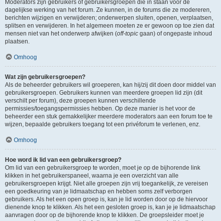
Moderators zijn gebruikers of gebruikersgroepen die in staan voor de
dagelijkse werking van het forum. Ze kunnen, in de forums die ze modereren,
berichten wijzigen en verwijderen; onderwerpen sluiten, openen, verplaatsen,
splitsen en verwijderen. In het algemeen moeten ze er gewoon op toe zien dat
mensen niet van het onderwerp afwijken (
off-topic
gaan) of ongepaste inhoud
plaatsen.
Omhoog
Wat zijn gebruikersgroepen?
Als de beheerder gebruikers wil groeperen, kan hij/zij dit doen door middel van
gebruikersgroepen. Gebruikers kunnen van meerdere groepen lid zijn (dit
verschilt per forum), deze groepen kunnen verschillende
permissies/toegangspermissies hebben. Op deze manier is het voor de
beheerder een stuk gemakkelijker meerdere moderators aan een forum toe te
wijzen, bepaalde gebruikers toegang tot een privéforum te verlenen, enz.
Omhoog
Hoe word ik lid van een gebruikersgroep?
Om lid van een gebruikersgroep te worden, moet je op de bijhorende link
klikken in het gebruikerspaneel, waarna je een overzicht van alle
gebruikersgroepen krijgt. Niet alle groepen zijn vrij toegankelijk, ze vereisen
een goedkeuring van je lidmaatschap en hebben soms zelf verborgen
gebruikers. Als het een open groep is, kan je lid worden door op de hiervoor
dienende knop te klikken. Als het een gesloten groep is, kan je je lidmaatschap
aanvragen door op de bijhorende knop te klikken. De groepsleider moet je