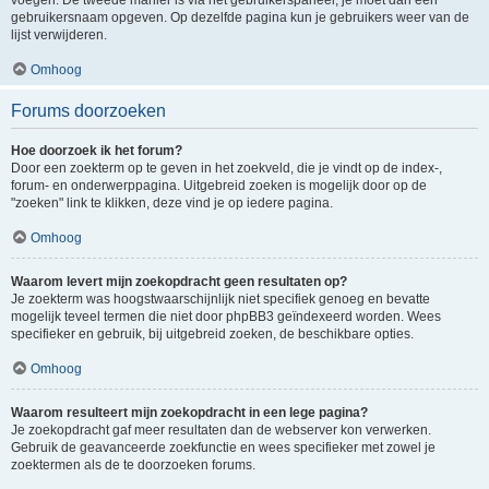
voegen. De tweede manier is via het gebruikerspaneel, je moet dan een
gebruikersnaam opgeven. Op dezelfde pagina kun je gebruikers weer van de
lijst verwijderen.
Omhoog
Forums doorzoeken
Hoe doorzoek ik het forum?
Door een zoekterm op te geven in het zoekveld, die je vindt op de index-,
forum- en onderwerppagina. Uitgebreid zoeken is mogelijk door op de
"zoeken" link te klikken, deze vind je op iedere pagina.
Omhoog
Waarom levert mijn zoekopdracht geen resultaten op?
Je zoekterm was hoogstwaarschijnlijk niet specifiek genoeg en bevatte
mogelijk teveel termen die niet door phpBB3 geïndexeerd worden. Wees
specifieker en gebruik, bij uitgebreid zoeken, de beschikbare opties.
Omhoog
Waarom resulteert mijn zoekopdracht in een lege pagina?
Je zoekopdracht gaf meer resultaten dan de webserver kon verwerken.
Gebruik de geavanceerde zoekfunctie en wees specifieker met zowel je
zoektermen als de te doorzoeken forums.