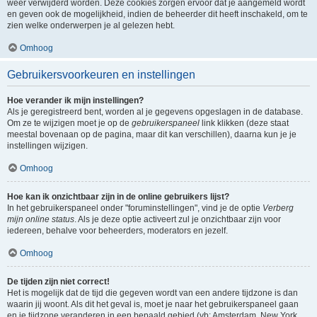
weer verwijderd worden. Deze cookies zorgen ervoor dat je aangemeld wordt
en geven ook de mogelijkheid, indien de beheerder dit heeft inschakeld, om te
zien welke onderwerpen je al gelezen hebt.
Omhoog
Gebruikersvoorkeuren en instellingen
Hoe verander ik mijn instellingen?
Als je geregistreerd bent, worden al je gegevens opgeslagen in de database.
Om ze te wijzigen moet je op de
gebruikerspaneel
link klikken (deze staat
meestal bovenaan op de pagina, maar dit kan verschillen), daarna kun je je
instellingen wijzigen.
Omhoog
Hoe kan ik onzichtbaar zijn in de online gebruikers lijst?
In het gebruikerspaneel onder "foruminstellingen", vind je de optie
Verberg
mijn online status
. Als je deze optie activeert zul je onzichtbaar zijn voor
iedereen, behalve voor beheerders, moderators en jezelf.
Omhoog
De tijden zijn niet correct!
Het is mogelijk dat de tijd die gegeven wordt van een andere tijdzone is dan
waarin jij woont. Als dit het geval is, moet je naar het gebruikerspaneel gaan
en je tijdzone veranderen in een bepaald gebied (vb: Amsterdam, New York,