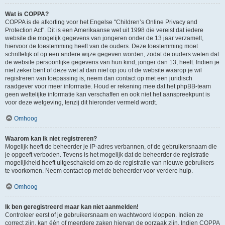
Wat is COPPA?
COPPA is de afkorting voor het Engelse "Children’s Online Privacy and
Protection Act". Dit is een Amerikaanse wet uit 1998 die vereist dat iedere
website die mogelijk gegevens van jongeren onder de 13 jaar verzamelt,
hiervoor de toestemming heeft van de ouders. Deze toestemming moet
schriftelijk of op een andere wijze gegeven worden, zodat de ouders weten dat
de website persoonlijke gegevens van hun kind, jonger dan 13, heeft. Indien je
niet zeker bent of deze wet al dan niet op jou of de website waarop je wil
registreren van toepassing is, neem dan contact op met een juridisch
raadgever voor meer informatie. Houd er rekening mee dat het phpBB-team
geen wettelijke informatie kan verschaffen en ook niet het aanspreekpunt is
voor deze wetgeving, tenzij dit hieronder vermeld wordt.
Omhoog
Waarom kan ik niet registreren?
Mogelijk heeft de beheerder je IP-adres verbannen, of de gebruikersnaam die
je opgeeft verboden. Tevens is het mogelijk dat de beheerder de registratie
mogelijkheid heeft uitgeschakeld om zo de registratie van nieuwe gebruikers
te voorkomen. Neem contact op met de beheerder voor verdere hulp.
Omhoog
Ik ben geregistreerd maar kan niet aanmelden!
Controleer eerst of je gebruikersnaam en wachtwoord kloppen. Indien ze
correct zijn, kan één of meerdere zaken hiervan de oorzaak zijn. Indien COPPA