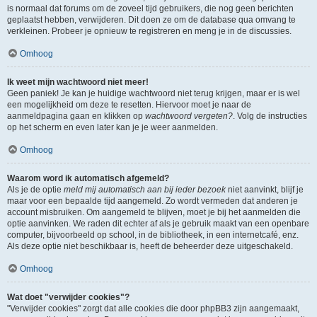
is normaal dat forums om de zoveel tijd gebruikers, die nog geen berichten
geplaatst hebben, verwijderen. Dit doen ze om de database qua omvang te
verkleinen. Probeer je opnieuw te registreren en meng je in de discussies.
Omhoog
Ik weet mijn wachtwoord niet meer!
Geen paniek! Je kan je huidige wachtwoord niet terug krijgen, maar er is wel
een mogelijkheid om deze te resetten. Hiervoor moet je naar de
aanmeldpagina gaan en klikken op
wachtwoord vergeten?
. Volg de instructies
op het scherm en even later kan je je weer aanmelden.
Omhoog
Waarom word ik automatisch afgemeld?
Als je de optie
meld mij automatisch aan bij ieder bezoek
niet aanvinkt, blijf je
maar voor een bepaalde tijd aangemeld. Zo wordt vermeden dat anderen je
account misbruiken. Om aangemeld te blijven, moet je bij het aanmelden die
optie aanvinken. We raden dit echter af als je gebruik maakt van een openbare
computer, bijvoorbeeld op school, in de bibliotheek, in een internetcafé, enz.
Als deze optie niet beschikbaar is, heeft de beheerder deze uitgeschakeld.
Omhoog
Wat doet "verwijder cookies"?
"Verwijder cookies" zorgt dat alle cookies die door phpBB3 zijn aangemaakt,