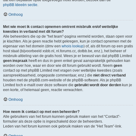
dat een bepaalde optie toegevoegd moet worden, bezoek dan de
phpBB Ideeën sectie
.
Omhoog
Met wie moet ik contact opnemen omtrent misbruik en/of wettelijke
kwesties in verband met dit forum?
Alle beheerders die op de "het team"-pagina vermeld worden, staan open voor
je klachten. Als je geen reactie hebt gekregen, kun je contact opnemen met de
eigenaar van het domein (dmv een
whois lookup
) of, als dit forum op een gratis
host staat (bijvoorbeeld xsbb.nl, nl.forums.cc, dotbb.be, enz.), het beheer of
misbruik-afdeling van de gratis host. Wees je er bewust van dat phpBB Limited
geen inspraak
heeft en dus in geen enkel geval aansprakelijk gehouden kan
worden over hoe, waar en door wie dit forum gebruikt wordt. Neem
geen
contact op met phpBB Limited met vragen over wettelijke kwesties (zoals
aanspreekbaarheid, ongepaste commentaar, enz.) die
niet direct verband
houden met de phpBB.com-website of de phpBB-software. Als je phpBB
Limited toch e-mailt over deze software die
gebruikt wordt door derden
kun je
een korte, of helemaal geen, reactie verwachten.
Omhoog
Hoe neem ik contact op met een beheerder?
Alle gebruikers van het forum kunnen gebruik maken van het “Contact”-
formulier als deze optie is ingeschakeld door de beheerders.
Leden van het forum kunnen ook gebruik maken van de “Het Team”-link.