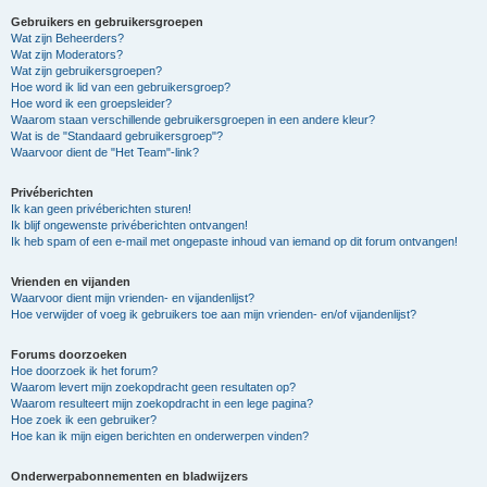
Gebruikers en gebruikersgroepen
Wat zijn Beheerders?
Wat zijn Moderators?
Wat zijn gebruikersgroepen?
Hoe word ik lid van een gebruikersgroep?
Hoe word ik een groepsleider?
Waarom staan verschillende gebruikersgroepen in een andere kleur?
Wat is de "Standaard gebruikersgroep"?
Waarvoor dient de "Het Team"-link?
Privéberichten
Ik kan geen privéberichten sturen!
Ik blijf ongewenste privéberichten ontvangen!
Ik heb spam of een e-mail met ongepaste inhoud van iemand op dit forum ontvangen!
Vrienden en vijanden
Waarvoor dient mijn vrienden- en vijandenlijst?
Hoe verwijder of voeg ik gebruikers toe aan mijn vrienden- en/of vijandenlijst?
Forums doorzoeken
Hoe doorzoek ik het forum?
Waarom levert mijn zoekopdracht geen resultaten op?
Waarom resulteert mijn zoekopdracht in een lege pagina?
Hoe zoek ik een gebruiker?
Hoe kan ik mijn eigen berichten en onderwerpen vinden?
Onderwerpabonnementen en bladwijzers