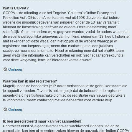
Wat is COPPA?
COPPA is de afkorting voor het Engelse "Children’s Online Privacy and
Protection Act". Dit is een Amerikaanse wet uit 1998 die vereist dat iedere
website die mogelijk gegevens van jongeren onder de 13 jaar verzamelt,
hiervoor de toestemming heeft van de ouders. Deze toestemming moet
schriftelijk of op een andere wijze gegeven worden, zodat de ouders weten dat
de website persoonlijke gegevens van hun kind, jonger dan 13, heeft. Indien je
niet zeker bent of deze wet al dan niet op jou of de website waarop je wil
registreren van toepassing is, neem dan contact op met een juridisch
raadgever voor meer informatie. Houd er rekening mee dat het phpBB-team
geen wettelijke informatie kan verschaffen en ook niet het aanspreekpunt is
voor deze wetgeving, tenzij dit hieronder vermeld wordt.
Omhoog
Waarom kan ik niet registreren?
Mogelijk heeft de beheerder je IP-adres verbannen, of de gebruikersnaam die
je opgeeft verboden. Tevens is het mogelijk dat de beheerder de registratie
mogelijkheid heeft uitgeschakeld om zo de registratie van nieuwe gebruikers
te voorkomen. Neem contact op met de beheerder voor verdere hulp.
Omhoog
Ik ben geregistreerd maar kan niet aanmelden!
Controleer eerst of je gebruikersnaam en wachtwoord kloppen. Indien ze
correct zijn, kan één of meerdere zaken hiervan de oorzaak zijn. Indien COPPA