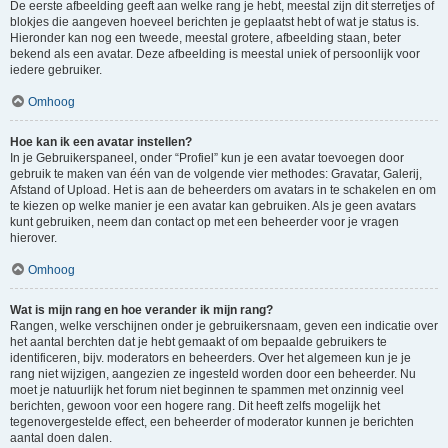
De eerste afbeelding geeft aan welke rang je hebt, meestal zijn dit sterretjes of
blokjes die aangeven hoeveel berichten je geplaatst hebt of wat je status is.
Hieronder kan nog een tweede, meestal grotere, afbeelding staan, beter
bekend als een avatar. Deze afbeelding is meestal uniek of persoonlijk voor
iedere gebruiker.
Omhoog
Hoe kan ik een avatar instellen?
In je Gebruikerspaneel, onder “Profiel” kun je een avatar toevoegen door
gebruik te maken van één van de volgende vier methodes: Gravatar, Galerij,
Afstand of Upload. Het is aan de beheerders om avatars in te schakelen en om
te kiezen op welke manier je een avatar kan gebruiken. Als je geen avatars
kunt gebruiken, neem dan contact op met een beheerder voor je vragen
hierover.
Omhoog
Wat is mijn rang en hoe verander ik mijn rang?
Rangen, welke verschijnen onder je gebruikersnaam, geven een indicatie over
het aantal berchten dat je hebt gemaakt of om bepaalde gebruikers te
identificeren, bijv. moderators en beheerders. Over het algemeen kun je je
rang niet wijzigen, aangezien ze ingesteld worden door een beheerder. Nu
moet je natuurlijk het forum niet beginnen te spammen met onzinnig veel
berichten, gewoon voor een hogere rang. Dit heeft zelfs mogelijk het
tegenovergestelde effect, een beheerder of moderator kunnen je berichten
aantal doen dalen.