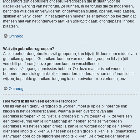
Moderators zijn gebruikers of gebruikersgroepen die in staan voor de
dagelijkse werking van het forum. Ze kunnen, in de forums die ze modereren,
berichten wijzigen en verwijderen; onderwerpen sluiten, openen, verplaatsen,
splitsen en verwijderen. In het algemeen moeten ze er gewoon op toe zien dat
mensen niet van het onderwerp afwijken (
off-topic
gaan) of ongepaste inhoud
plaatsen.
Omhoog
Wat zijn gebruikersgroepen?
Als de beheerder gebruikers wil groeperen, kan hij/zij dit doen door middel van
gebruikersgroepen. Gebruikers kunnen van meerdere groepen lid zijn (dit
verschilt per forum), deze groepen kunnen verschillende
permissies/toegangspermissies hebben. Op deze manier is het voor de
beheerder een stuk gemakkelijker meerdere moderators aan een forum toe te
wijzen, bepaalde gebruikers toegang tot een privéforum te verlenen, enz.
Omhoog
Hoe word ik lid van een gebruikersgroep?
Om lid van een gebruikersgroep te worden, moet je op de bijhorende link
klikken in het gebruikerspaneel, waarna je een overzicht van alle
gebruikersgroepen krijgt. Niet alle groepen zijn vrij toegankelijk, ze vereisen
een goedkeuring van je lidmaatschap en hebben soms zelf verborgen
gebruikers. Als het een open groep is, kan je lid worden door op de hiervoor
dienende knop te klikken. Als het een gesloten groep is, kan je je lidmaatschap
aanvragen door op de bijhorende knop te klikken. De groepsleider moet je