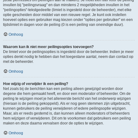
juiste permissies om peilingen aan te maken). Je moet een titel voor de peiling
invullen bij "peilingsvraag" en dan minstens 2 mogelijkheden invullen in het
"peilingopties"-tekstgedeelte (limiet is ingesteld door de beheerder), met elke
optie gescheiden door middel van een nieuwe regel. Je kunt ook instellen
hoeveel opties een gebruiker mag kiezen onder "opties per gebruiker" en een
tijdslimiet in dagen voor de peiling (0 is een peiling van oneindige duur).
Omhoog
Waarom kan ik niet meer peilingsopties toevoegen?
De limiet voor de peilingsopties is ingesteld door de beheerder. Indien je meer
opties denkt nodig te hebben dan het toegestane aantal, neem dan contact op
met de beheerder.
Omhoog
Hoe wijzig of verwijder ik een peiling?
Net zoals bij de berichten kan een peiling alleen gewijzigd worden door
degene die hem gemaakt heeft, en door een moderator of beheerder. Om de
peiling te wijzigen moet je het allereerste bericht van het onderwerp wijzigen
(hieraan is de peiling gekoppeld). Als er nog geen stemmen zijn uitgebracht,
kunnen gebruikers de peiling verwijderen of iedere peilingsoptie wijzigen.
Maar, als er reeds gestemd is, dan kunnen alleen moderators of beheerders
hem wijzigen of verwijderen. Dit om te voorkomen dat gebruikers een peiling
maken en deze daarna vervalsen door de opties te wijzigen.
Omhoog