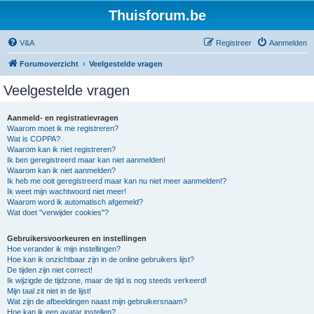
Thuisforum.be
V&A
Registreer
Aanmelden
Forumoverzicht
Veelgestelde vragen
Veelgestelde vragen
Aanmeld- en registratievragen
Waarom moet ik me registreren?
Wat is COPPA?
Waarom kan ik niet registreren?
Ik ben geregistreerd maar kan niet aanmelden!
Waarom kan ik niet aanmelden?
Ik heb me ooit geregistreerd maar kan nu niet meer aanmelden!?
Ik weet mijn wachtwoord niet meer!
Waarom word ik automatisch afgemeld?
Wat doet "verwijder cookies"?
Gebruikersvoorkeuren en instellingen
Hoe verander ik mijn instellingen?
Hoe kan ik onzichtbaar zijn in de online gebruikers lijst?
De tijden zijn niet correct!
Ik wijzigde de tijdzone, maar de tijd is nog steeds verkeerd!
Mijn taal zit niet in de lijst!
Wat zijn de afbeeldingen naast mijn gebruikersnaam?
Hoe kan ik een avatar instellen?