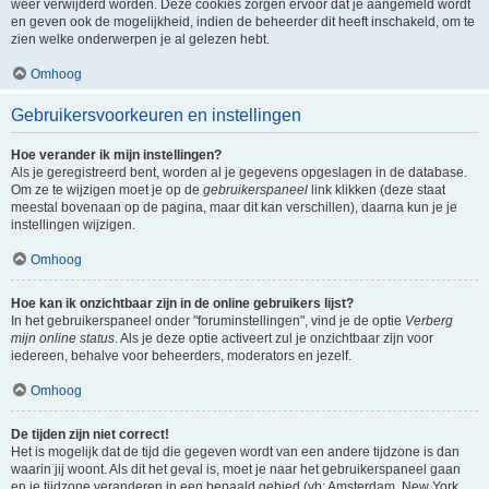
weer verwijderd worden. Deze cookies zorgen ervoor dat je aangemeld wordt
en geven ook de mogelijkheid, indien de beheerder dit heeft inschakeld, om te
zien welke onderwerpen je al gelezen hebt.
Omhoog
Gebruikersvoorkeuren en instellingen
Hoe verander ik mijn instellingen?
Als je geregistreerd bent, worden al je gegevens opgeslagen in de database.
Om ze te wijzigen moet je op de
gebruikerspaneel
link klikken (deze staat
meestal bovenaan op de pagina, maar dit kan verschillen), daarna kun je je
instellingen wijzigen.
Omhoog
Hoe kan ik onzichtbaar zijn in de online gebruikers lijst?
In het gebruikerspaneel onder "foruminstellingen", vind je de optie
Verberg
mijn online status
. Als je deze optie activeert zul je onzichtbaar zijn voor
iedereen, behalve voor beheerders, moderators en jezelf.
Omhoog
De tijden zijn niet correct!
Het is mogelijk dat de tijd die gegeven wordt van een andere tijdzone is dan
waarin jij woont. Als dit het geval is, moet je naar het gebruikerspaneel gaan
en je tijdzone veranderen in een bepaald gebied (vb: Amsterdam, New York,