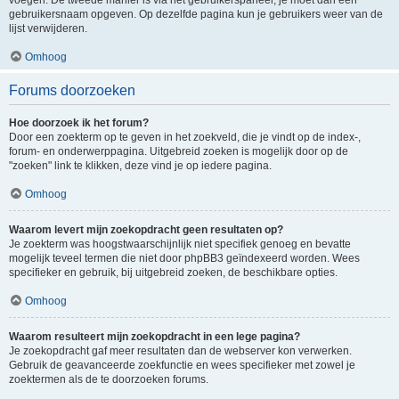
voegen. De tweede manier is via het gebruikerspaneel, je moet dan een
gebruikersnaam opgeven. Op dezelfde pagina kun je gebruikers weer van de
lijst verwijderen.
Omhoog
Forums doorzoeken
Hoe doorzoek ik het forum?
Door een zoekterm op te geven in het zoekveld, die je vindt op de index-,
forum- en onderwerppagina. Uitgebreid zoeken is mogelijk door op de
"zoeken" link te klikken, deze vind je op iedere pagina.
Omhoog
Waarom levert mijn zoekopdracht geen resultaten op?
Je zoekterm was hoogstwaarschijnlijk niet specifiek genoeg en bevatte
mogelijk teveel termen die niet door phpBB3 geïndexeerd worden. Wees
specifieker en gebruik, bij uitgebreid zoeken, de beschikbare opties.
Omhoog
Waarom resulteert mijn zoekopdracht in een lege pagina?
Je zoekopdracht gaf meer resultaten dan de webserver kon verwerken.
Gebruik de geavanceerde zoekfunctie en wees specifieker met zowel je
zoektermen als de te doorzoeken forums.