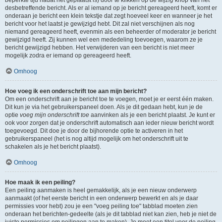
beperkte tijd nadat het geplaatst is) door te klikken op de
wijzig
knop van het
desbetreffende bericht. Als er al iemand op je bericht gereageerd heeft, komt er
onderaan je bericht een klein tekstje dat zegt hoeveel keer en wanneer je het
bericht voor het laatst je gewijzigd hebt. Dit zal niet verschijnen als nog
niemand gereageerd heeft, evenmin als een beheerder of moderator je bericht
gewijzigd heeft. Zij kunnen wel een mededeling toevoegen, waarom ze je
bericht gewijzigd hebben. Het verwijderen van een bericht is niet meer
mogelijk zodra er iemand op gereageerd heeft.
Omhoog
Hoe voeg ik een onderschrift toe aan mijn bericht?
Om een onderschrift aan je bericht toe te voegen, moet je er eerst één maken.
Dit kun je via het gebruikerspaneel doen. Als je dit gedaan hebt, kun je de
optie
voeg mijn onderschrift toe
aanvinken als je een bericht plaatst. Je kunt er
ook voor zorgen dat je onderschrift automatisch aan ieder nieuw bericht wordt
toegevoegd. Dit doe je door de bijhorende optie te activeren in het
gebruikerspaneel (het is nog altijd mogelijk om het onderschrift uit te
schakelen als je het bericht plaatst).
Omhoog
Hoe maak ik een peiling?
Een peiling aanmaken is heel gemakkelijk, als je een nieuw onderwerp
aanmaakt (of het eerste bericht in een onderwerp bewerkt en als je daar
permissies voor hebt) zou je een "voeg peiling toe" tabblad moeten zien
onderaan het berichten-gedeelte (als je dit tabblad niet kan zien, heb je niet de