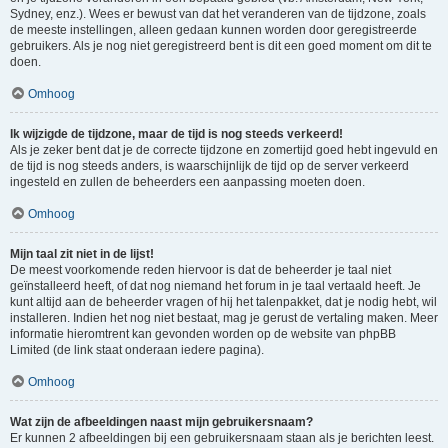
Sydney, enz.). Wees er bewust van dat het veranderen van de tijdzone, zoals
de meeste instellingen, alleen gedaan kunnen worden door geregistreerde
gebruikers. Als je nog niet geregistreerd bent is dit een goed moment om dit te
doen.
Omhoog
Ik wijzigde de tijdzone, maar de tijd is nog steeds verkeerd!
Als je zeker bent dat je de correcte tijdzone en zomertijd goed hebt ingevuld en
de tijd is nog steeds anders, is waarschijnlijk de tijd op de server verkeerd
ingesteld en zullen de beheerders een aanpassing moeten doen.
Omhoog
Mijn taal zit niet in de lijst!
De meest voorkomende reden hiervoor is dat de beheerder je taal niet
geïnstalleerd heeft, of dat nog niemand het forum in je taal vertaald heeft. Je
kunt altijd aan de beheerder vragen of hij het talenpakket, dat je nodig hebt, wil
installeren. Indien het nog niet bestaat, mag je gerust de vertaling maken. Meer
informatie hieromtrent kan gevonden worden op de website van phpBB
Limited (de link staat onderaan iedere pagina).
Omhoog
Wat zijn de afbeeldingen naast mijn gebruikersnaam?
Er kunnen 2 afbeeldingen bij een gebruikersnaam staan als je berichten leest.