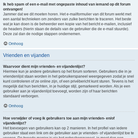
Ik heb spam of een e-mail met ongepaste inhoud van iemand op dit forum
ontvangen!
Jammer dat we dit moeten horen. Het e-mailformulier van dit forum werkt met
een aantal technieken om zenders van zulke berichten te traceren. Het beste
wat je kan doen is de beheerder een kopie van het bericht e-mailen, inclusief
de headers (hierin staan de details van de gebruiker die de e-mail stuurde).
Deze zal dan de nodige stappen ondernemen.
Omhoog
Vrienden en vijanden
Waarvoor dient mijn vrienden- en vijandenlijst?
Hiermee kun je andere gebruikers op het forum sorteren. Gebruikers die in je
vriendenlijst staan worden in het gebruikerspaneel weergegeven zodat je snel
kunt controleren of ze online zijn, of een privébericht kunt sturen. Tevens is het
mogelijk dat hun berichten, in je huidige stijl, gemarkeerd worden. Als je een
gebruiker aan je vijandenlijst toevoegt, worden zijn of haar berichten
standaard verborgen.
Omhoog
Hoe verwijder of voeg ik gebruikers toe aan mijn vrienden- en/of
vijandenlijst?
Het toevoegen van gebruikers kan op 2 manieren. In het profiel van iedere
gebruiker staat een link om de gebruiker aan je vrienden- of vijandenlijst toe te