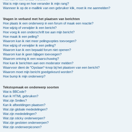
Wat is mijn rang en hoe verander ik mijn rang?
Wanneer ik op de e-maillink van een gebruiker klik, moet ik me aanmelden?
Vragen in verband met het plaatsen van berichten
Hoe plaats ik een onderwerp in een forum of maak een reactie?
Hoe wijzig of verwijder ik een bericht?
Hoe voeg ik een onderschrift toe aan mijn bericht?
Hoe maak ik een peiling?
Waarom kan ik niet meer peilingsopties toevoegen?
Hoe wijzig of verwijder ik een peiling?
Waarom kan ik een bepaald forum niet openen?
Waarom kan ik geen bijlagen toevoegen?
Waarom ontving ik een waarschuwing?
Hoe kan ik berichten aan een moderator melden?
Waarvoor dient de "Opslaan"-knop bij het plaatsen van een bericht?
Waarom moet mijn bericht goedgekeurd worden?
Hoe bump ik mijn onderwerp?
Tekstopmaak en onderwerp soorten
Wat is BBCode?
Kan ik HTML gebruiken?
Wat zijn Smilies?
Kan ik afbeeldingen plaatsen?
Wat zijn globale mededelingen?
Wat zijn mededelingen?
Wat zijn sticky onderwerpen?
Wat zijn gesloten onderwerpen?
Wat zijn onderwerpiconen?