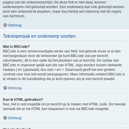
pagina van de onderwerpenlijst. Als deze link er niet staat, kunnen
onderwerpen niet gebumpt worden. Een onderwerp kan ook gebumpt worden
door een antwoord te plaatsen, maar hou hierbij wel rekening met de regels
van het forum.
Omhoog
Tekstopmaak en onderwerp soorten
Wat is BBCode?
BBCode is een vereenvoudigde versie van html, het gebruik ervan is al dan
niet toegestaan door de beheerder (je kunt BBCode ook per bericht
uitschakelen, dit is een optie bij het plaatsen van je bericht). De syntax van
BBCode is ongeveer gelijk aan die van HTML, tags worden tussen vierkante
haakjes [ en ] geplaatst, dus niet < en >. Daarnaast geeft het een grotere
controle over hoe iets wordt weergegeven. Meer informatie omtrent BBCode is
te vinden in de handleiding die je kunt openen als je een bericht plaatst.
Omhoog
Kan ik HTML gebruiken?
Nee, het is niet mogelijk om je bericht op te maken met HTML code. De meeste
opmaak die je via HTML kan toepassen is ook via BBCode mogelijk.
Omhoog