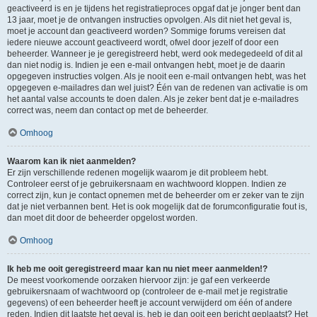
geactiveerd is en je tijdens het registratieproces opgaf dat je jonger bent dan
13 jaar, moet je de ontvangen instructies opvolgen. Als dit niet het geval is,
moet je account dan geactiveerd worden? Sommige forums vereisen dat
iedere nieuwe account geactiveerd wordt, ofwel door jezelf of door een
beheerder. Wanneer je je geregistreerd hebt, werd ook medegedeeld of dit al
dan niet nodig is. Indien je een e-mail ontvangen hebt, moet je de daarin
opgegeven instructies volgen. Als je nooit een e-mail ontvangen hebt, was het
opgegeven e-mailadres dan wel juist? Één van de redenen van activatie is om
het aantal valse accounts te doen dalen. Als je zeker bent dat je e-mailadres
correct was, neem dan contact op met de beheerder.
Omhoog
Waarom kan ik niet aanmelden?
Er zijn verschillende redenen mogelijk waarom je dit probleem hebt.
Controleer eerst of je gebruikersnaam en wachtwoord kloppen. Indien ze
correct zijn, kun je contact opnemen met de beheerder om er zeker van te zijn
dat je niet verbannen bent. Het is ook mogelijk dat de forumconfiguratie fout is,
dan moet dit door de beheerder opgelost worden.
Omhoog
Ik heb me ooit geregistreerd maar kan nu niet meer aanmelden!?
De meest voorkomende oorzaken hiervoor zijn: je gaf een verkeerde
gebruikersnaam of wachtwoord op (controleer de e-mail met je registratie
gegevens) of een beheerder heeft je account verwijderd om één of andere
reden. Indien dit laatste het geval is, heb je dan ooit een bericht geplaatst? Het