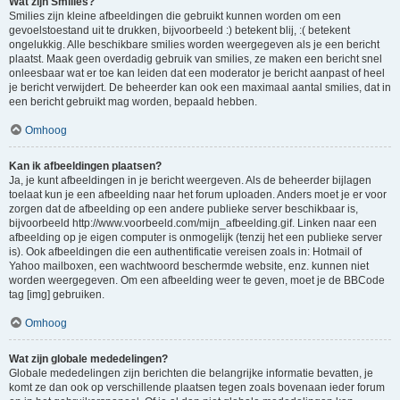
Wat zijn Smilies?
Smilies zijn kleine afbeeldingen die gebruikt kunnen worden om een
gevoelstoestand uit te drukken, bijvoorbeeld :) betekent blij, :( betekent
ongelukkig. Alle beschikbare smilies worden weergegeven als je een bericht
plaatst. Maak geen overdadig gebruik van smilies, ze maken een bericht snel
onleesbaar wat er toe kan leiden dat een moderator je bericht aanpast of heel
je bericht verwijdert. De beheerder kan ook een maximaal aantal smilies, dat in
een bericht gebruikt mag worden, bepaald hebben.
Omhoog
Kan ik afbeeldingen plaatsen?
Ja, je kunt afbeeldingen in je bericht weergeven. Als de beheerder bijlagen
toelaat kun je een afbeelding naar het forum uploaden. Anders moet je er voor
zorgen dat de afbeelding op een andere publieke server beschikbaar is,
bijvoorbeeld http://www.voorbeeld.com/mijn_afbeelding.gif. Linken naar een
afbeelding op je eigen computer is onmogelijk (tenzij het een publieke server
is). Ook afbeeldingen die een authentificatie vereisen zoals in: Hotmail of
Yahoo mailboxen, een wachtwoord beschermde website, enz. kunnen niet
worden weergegeven. Om een afbeelding weer te geven, moet je de BBCode
tag [img] gebruiken.
Omhoog
Wat zijn globale mededelingen?
Globale mededelingen zijn berichten die belangrijke informatie bevatten, je
komt ze dan ook op verschillende plaatsen tegen zoals bovenaan ieder forum