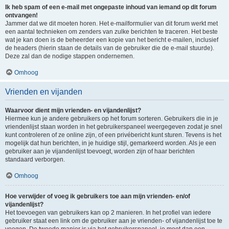
Ik heb spam of een e-mail met ongepaste inhoud van iemand op dit forum
ontvangen!
Jammer dat we dit moeten horen. Het e-mailformulier van dit forum werkt met
een aantal technieken om zenders van zulke berichten te traceren. Het beste
wat je kan doen is de beheerder een kopie van het bericht e-mailen, inclusief
de headers (hierin staan de details van de gebruiker die de e-mail stuurde).
Deze zal dan de nodige stappen ondernemen.
Omhoog
Vrienden en vijanden
Waarvoor dient mijn vrienden- en vijandenlijst?
Hiermee kun je andere gebruikers op het forum sorteren. Gebruikers die in je
vriendenlijst staan worden in het gebruikerspaneel weergegeven zodat je snel
kunt controleren of ze online zijn, of een privébericht kunt sturen. Tevens is het
mogelijk dat hun berichten, in je huidige stijl, gemarkeerd worden. Als je een
gebruiker aan je vijandenlijst toevoegt, worden zijn of haar berichten
standaard verborgen.
Omhoog
Hoe verwijder of voeg ik gebruikers toe aan mijn vrienden- en/of
vijandenlijst?
Het toevoegen van gebruikers kan op 2 manieren. In het profiel van iedere
gebruiker staat een link om de gebruiker aan je vrienden- of vijandenlijst toe te