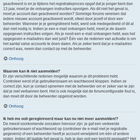
geactiveerd is en je tijdens het registratieproces opgaf dat je jonger bent dan
13 jaar, moet je de ontvangen instructies opvolgen. Als dit niet het geval is,
moet je account dan geactiveerd worden? Sommige forums vereisen dat
iedere nieuwe account geactiveerd wordt, ofwel door jezelf of door een
beheerder. Wanneer je je geregistreerd hebt, werd ook medegedeeld of dit al
dan niet nodig is. Indien je een e-mail ontvangen hebt, moet je de daarin
opgegeven instructies volgen. Als je nooit een e-mail ontvangen hebt, was het
opgegeven e-mailadres dan wel juist? Één van de redenen van activatie is om
het aantal valse accounts te doen dalen. Als je zeker bent dat je e-mailadres
correct was, neem dan contact op met de beheerder.
Omhoog
Waarom kan ik niet aanmelden?
Er zijn verschillende redenen mogelijk waarom je dit probleem hebt.
Controleer eerst of je gebruikersnaam en wachtwoord kloppen. Indien ze
correct zijn, kun je contact opnemen met de beheerder om er zeker van te zijn
dat je niet verbannen bent. Het is ook mogelijk dat de forumconfiguratie fout is,
dan moet dit door de beheerder opgelost worden.
Omhoog
Ik heb me ooit geregistreerd maar kan nu niet meer aanmelden!?
De meest voorkomende oorzaken hiervoor zijn: je gaf een verkeerde
gebruikersnaam of wachtwoord op (controleer de e-mail met je registratie
gegevens) of een beheerder heeft je account verwijderd om één of andere
reden. Indien dit laatste het geval is, heb je dan ooit een bericht geplaatst? Het