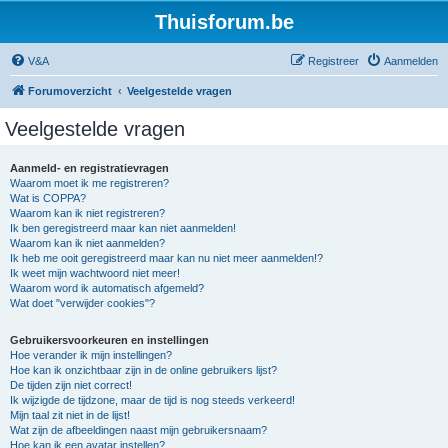
Thuisforum.be
V&A
Registreer
Aanmelden
Forumoverzicht
Veelgestelde vragen
Veelgestelde vragen
Aanmeld- en registratievragen
Waarom moet ik me registreren?
Wat is COPPA?
Waarom kan ik niet registreren?
Ik ben geregistreerd maar kan niet aanmelden!
Waarom kan ik niet aanmelden?
Ik heb me ooit geregistreerd maar kan nu niet meer aanmelden!?
Ik weet mijn wachtwoord niet meer!
Waarom word ik automatisch afgemeld?
Wat doet "verwijder cookies"?
Gebruikersvoorkeuren en instellingen
Hoe verander ik mijn instellingen?
Hoe kan ik onzichtbaar zijn in de online gebruikers lijst?
De tijden zijn niet correct!
Ik wijzigde de tijdzone, maar de tijd is nog steeds verkeerd!
Mijn taal zit niet in de lijst!
Wat zijn de afbeeldingen naast mijn gebruikersnaam?
Hoe kan ik een avatar instellen?