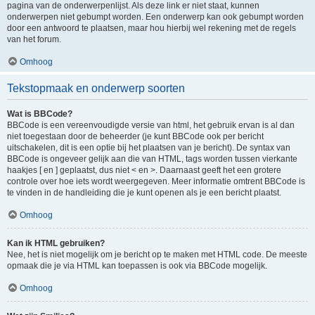
pagina van de onderwerpenlijst. Als deze link er niet staat, kunnen
onderwerpen niet gebumpt worden. Een onderwerp kan ook gebumpt worden
door een antwoord te plaatsen, maar hou hierbij wel rekening met de regels
van het forum.
Omhoog
Tekstopmaak en onderwerp soorten
Wat is BBCode?
BBCode is een vereenvoudigde versie van html, het gebruik ervan is al dan
niet toegestaan door de beheerder (je kunt BBCode ook per bericht
uitschakelen, dit is een optie bij het plaatsen van je bericht). De syntax van
BBCode is ongeveer gelijk aan die van HTML, tags worden tussen vierkante
haakjes [ en ] geplaatst, dus niet < en >. Daarnaast geeft het een grotere
controle over hoe iets wordt weergegeven. Meer informatie omtrent BBCode is
te vinden in de handleiding die je kunt openen als je een bericht plaatst.
Omhoog
Kan ik HTML gebruiken?
Nee, het is niet mogelijk om je bericht op te maken met HTML code. De meeste
opmaak die je via HTML kan toepassen is ook via BBCode mogelijk.
Omhoog