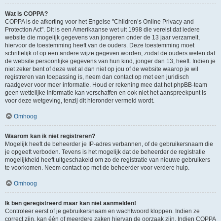
Wat is COPPA?
COPPA is de afkorting voor het Engelse "Children’s Online Privacy and
Protection Act". Dit is een Amerikaanse wet uit 1998 die vereist dat iedere
website die mogelijk gegevens van jongeren onder de 13 jaar verzamelt,
hiervoor de toestemming heeft van de ouders. Deze toestemming moet
schriftelijk of op een andere wijze gegeven worden, zodat de ouders weten dat
de website persoonlijke gegevens van hun kind, jonger dan 13, heeft. Indien je
niet zeker bent of deze wet al dan niet op jou of de website waarop je wil
registreren van toepassing is, neem dan contact op met een juridisch
raadgever voor meer informatie. Houd er rekening mee dat het phpBB-team
geen wettelijke informatie kan verschaffen en ook niet het aanspreekpunt is
voor deze wetgeving, tenzij dit hieronder vermeld wordt.
Omhoog
Waarom kan ik niet registreren?
Mogelijk heeft de beheerder je IP-adres verbannen, of de gebruikersnaam die
je opgeeft verboden. Tevens is het mogelijk dat de beheerder de registratie
mogelijkheid heeft uitgeschakeld om zo de registratie van nieuwe gebruikers
te voorkomen. Neem contact op met de beheerder voor verdere hulp.
Omhoog
Ik ben geregistreerd maar kan niet aanmelden!
Controleer eerst of je gebruikersnaam en wachtwoord kloppen. Indien ze
correct zijn, kan één of meerdere zaken hiervan de oorzaak zijn. Indien COPPA