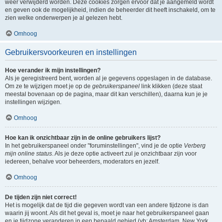
weer verwijderd worden. Deze cookies zorgen ervoor dat je aangemeld wordt
en geven ook de mogelijkheid, indien de beheerder dit heeft inschakeld, om te
zien welke onderwerpen je al gelezen hebt.
Omhoog
Gebruikersvoorkeuren en instellingen
Hoe verander ik mijn instellingen?
Als je geregistreerd bent, worden al je gegevens opgeslagen in de database.
Om ze te wijzigen moet je op de
gebruikerspaneel
link klikken (deze staat
meestal bovenaan op de pagina, maar dit kan verschillen), daarna kun je je
instellingen wijzigen.
Omhoog
Hoe kan ik onzichtbaar zijn in de online gebruikers lijst?
In het gebruikerspaneel onder "foruminstellingen", vind je de optie
Verberg
mijn online status
. Als je deze optie activeert zul je onzichtbaar zijn voor
iedereen, behalve voor beheerders, moderators en jezelf.
Omhoog
De tijden zijn niet correct!
Het is mogelijk dat de tijd die gegeven wordt van een andere tijdzone is dan
waarin jij woont. Als dit het geval is, moet je naar het gebruikerspaneel gaan
en je tijdzone veranderen in een bepaald gebied (vb: Amsterdam, New York,