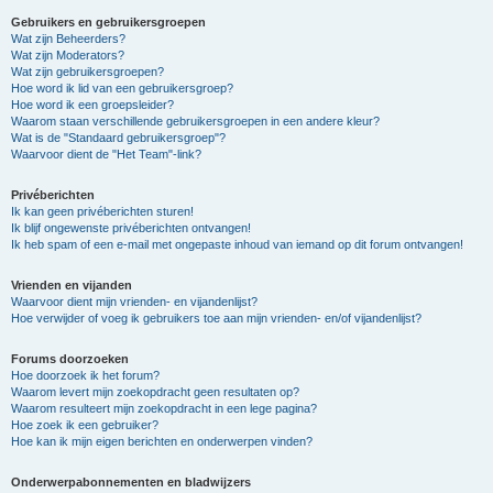
Gebruikers en gebruikersgroepen
Wat zijn Beheerders?
Wat zijn Moderators?
Wat zijn gebruikersgroepen?
Hoe word ik lid van een gebruikersgroep?
Hoe word ik een groepsleider?
Waarom staan verschillende gebruikersgroepen in een andere kleur?
Wat is de "Standaard gebruikersgroep"?
Waarvoor dient de "Het Team"-link?
Privéberichten
Ik kan geen privéberichten sturen!
Ik blijf ongewenste privéberichten ontvangen!
Ik heb spam of een e-mail met ongepaste inhoud van iemand op dit forum ontvangen!
Vrienden en vijanden
Waarvoor dient mijn vrienden- en vijandenlijst?
Hoe verwijder of voeg ik gebruikers toe aan mijn vrienden- en/of vijandenlijst?
Forums doorzoeken
Hoe doorzoek ik het forum?
Waarom levert mijn zoekopdracht geen resultaten op?
Waarom resulteert mijn zoekopdracht in een lege pagina?
Hoe zoek ik een gebruiker?
Hoe kan ik mijn eigen berichten en onderwerpen vinden?
Onderwerpabonnementen en bladwijzers