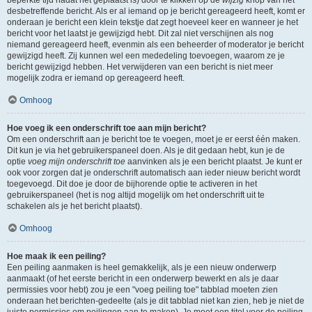
beperkte tijd nadat het geplaatst is) door te klikken op de
wijzig
knop van het
desbetreffende bericht. Als er al iemand op je bericht gereageerd heeft, komt er
onderaan je bericht een klein tekstje dat zegt hoeveel keer en wanneer je het
bericht voor het laatst je gewijzigd hebt. Dit zal niet verschijnen als nog
niemand gereageerd heeft, evenmin als een beheerder of moderator je bericht
gewijzigd heeft. Zij kunnen wel een mededeling toevoegen, waarom ze je
bericht gewijzigd hebben. Het verwijderen van een bericht is niet meer
mogelijk zodra er iemand op gereageerd heeft.
Omhoog
Hoe voeg ik een onderschrift toe aan mijn bericht?
Om een onderschrift aan je bericht toe te voegen, moet je er eerst één maken.
Dit kun je via het gebruikerspaneel doen. Als je dit gedaan hebt, kun je de
optie
voeg mijn onderschrift toe
aanvinken als je een bericht plaatst. Je kunt er
ook voor zorgen dat je onderschrift automatisch aan ieder nieuw bericht wordt
toegevoegd. Dit doe je door de bijhorende optie te activeren in het
gebruikerspaneel (het is nog altijd mogelijk om het onderschrift uit te
schakelen als je het bericht plaatst).
Omhoog
Hoe maak ik een peiling?
Een peiling aanmaken is heel gemakkelijk, als je een nieuw onderwerp
aanmaakt (of het eerste bericht in een onderwerp bewerkt en als je daar
permissies voor hebt) zou je een "voeg peiling toe" tabblad moeten zien
onderaan het berichten-gedeelte (als je dit tabblad niet kan zien, heb je niet de