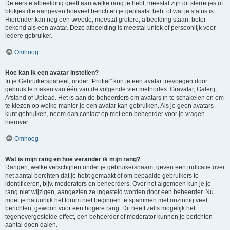
De eerste afbeelding geeft aan welke rang je hebt, meestal zijn dit sterretjes of
blokjes die aangeven hoeveel berichten je geplaatst hebt of wat je status is.
Hieronder kan nog een tweede, meestal grotere, afbeelding staan, beter
bekend als een avatar. Deze afbeelding is meestal uniek of persoonlijk voor
iedere gebruiker.
Omhoog
Hoe kan ik een avatar instellen?
In je Gebruikerspaneel, onder “Profiel” kun je een avatar toevoegen door
gebruik te maken van één van de volgende vier methodes: Gravatar, Galerij,
Afstand of Upload. Het is aan de beheerders om avatars in te schakelen en om
te kiezen op welke manier je een avatar kan gebruiken. Als je geen avatars
kunt gebruiken, neem dan contact op met een beheerder voor je vragen
hierover.
Omhoog
Wat is mijn rang en hoe verander ik mijn rang?
Rangen, welke verschijnen onder je gebruikersnaam, geven een indicatie over
het aantal berchten dat je hebt gemaakt of om bepaalde gebruikers te
identificeren, bijv. moderators en beheerders. Over het algemeen kun je je
rang niet wijzigen, aangezien ze ingesteld worden door een beheerder. Nu
moet je natuurlijk het forum niet beginnen te spammen met onzinnig veel
berichten, gewoon voor een hogere rang. Dit heeft zelfs mogelijk het
tegenovergestelde effect, een beheerder of moderator kunnen je berichten
aantal doen dalen.