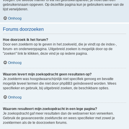
voegen. De tweede manier is via het gebruikerspaneel, je moet dan een
gebruikersnaam opgeven. Op dezelfde pagina kun je gebruikers weer van de
lijst verwijderen.
Omhoog
Forums doorzoeken
Hoe doorzoek ik het forum?
Door een zoekterm op te geven in het zoekveld, die je vindt op de index-,
forum- en onderwerppagina. Uitgebreid zoeken is mogelijk door op de
"zoeken" link te klikken, deze vind je op iedere pagina.
Omhoog
Waarom levert mijn zoekopdracht geen resultaten op?
Je zoekterm was hoogstwaarschijnlijk niet specifiek genoeg en bevatte
mogelijk teveel termen die niet door phpBB3 geïndexeerd worden. Wees
specifieker en gebruik, bij uitgebreid zoeken, de beschikbare opties.
Omhoog
Waarom resulteert mijn zoekopdracht in een lege pagina?
Je zoekopdracht gaf meer resultaten dan de webserver kon verwerken.
Gebruik de geavanceerde zoekfunctie en wees specifieker met zowel je
zoektermen als de te doorzoeken forums.