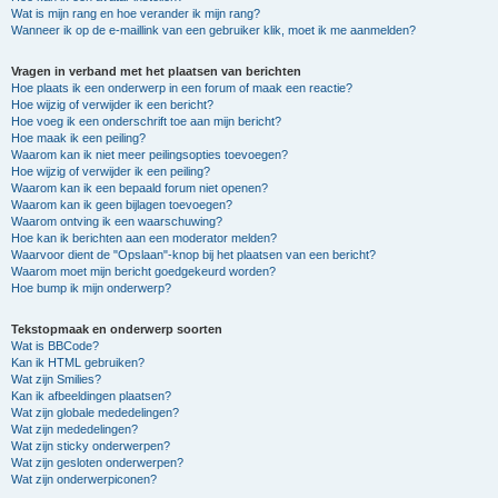
Wat is mijn rang en hoe verander ik mijn rang?
Wanneer ik op de e-maillink van een gebruiker klik, moet ik me aanmelden?
Vragen in verband met het plaatsen van berichten
Hoe plaats ik een onderwerp in een forum of maak een reactie?
Hoe wijzig of verwijder ik een bericht?
Hoe voeg ik een onderschrift toe aan mijn bericht?
Hoe maak ik een peiling?
Waarom kan ik niet meer peilingsopties toevoegen?
Hoe wijzig of verwijder ik een peiling?
Waarom kan ik een bepaald forum niet openen?
Waarom kan ik geen bijlagen toevoegen?
Waarom ontving ik een waarschuwing?
Hoe kan ik berichten aan een moderator melden?
Waarvoor dient de "Opslaan"-knop bij het plaatsen van een bericht?
Waarom moet mijn bericht goedgekeurd worden?
Hoe bump ik mijn onderwerp?
Tekstopmaak en onderwerp soorten
Wat is BBCode?
Kan ik HTML gebruiken?
Wat zijn Smilies?
Kan ik afbeeldingen plaatsen?
Wat zijn globale mededelingen?
Wat zijn mededelingen?
Wat zijn sticky onderwerpen?
Wat zijn gesloten onderwerpen?
Wat zijn onderwerpiconen?