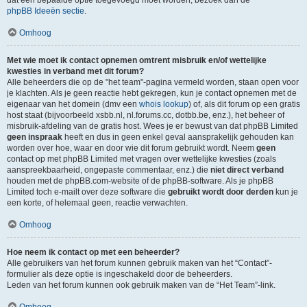
dat een bepaalde optie toegevoegd moet worden, bezoek dan de
phpBB Ideeën sectie
.
Omhoog
Met wie moet ik contact opnemen omtrent misbruik en/of wettelijke
kwesties in verband met dit forum?
Alle beheerders die op de "het team"-pagina vermeld worden, staan open voor
je klachten. Als je geen reactie hebt gekregen, kun je contact opnemen met de
eigenaar van het domein (dmv een
whois lookup
) of, als dit forum op een gratis
host staat (bijvoorbeeld xsbb.nl, nl.forums.cc, dotbb.be, enz.), het beheer of
misbruik-afdeling van de gratis host. Wees je er bewust van dat phpBB Limited
geen inspraak
heeft en dus in geen enkel geval aansprakelijk gehouden kan
worden over hoe, waar en door wie dit forum gebruikt wordt. Neem
geen
contact op met phpBB Limited met vragen over wettelijke kwesties (zoals
aanspreekbaarheid, ongepaste commentaar, enz.) die
niet direct verband
houden met de phpBB.com-website of de phpBB-software. Als je phpBB
Limited toch e-mailt over deze software die
gebruikt wordt door derden
kun je
een korte, of helemaal geen, reactie verwachten.
Omhoog
Hoe neem ik contact op met een beheerder?
Alle gebruikers van het forum kunnen gebruik maken van het “Contact”-
formulier als deze optie is ingeschakeld door de beheerders.
Leden van het forum kunnen ook gebruik maken van de “Het Team”-link.