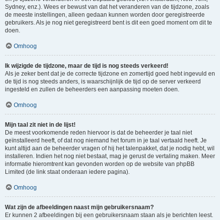
Sydney, enz.). Wees er bewust van dat het veranderen van de tijdzone, zoals
de meeste instellingen, alleen gedaan kunnen worden door geregistreerde
gebruikers. Als je nog niet geregistreerd bent is dit een goed moment om dit te
doen.
Omhoog
Ik wijzigde de tijdzone, maar de tijd is nog steeds verkeerd!
Als je zeker bent dat je de correcte tijdzone en zomertijd goed hebt ingevuld en
de tijd is nog steeds anders, is waarschijnlijk de tijd op de server verkeerd
ingesteld en zullen de beheerders een aanpassing moeten doen.
Omhoog
Mijn taal zit niet in de lijst!
De meest voorkomende reden hiervoor is dat de beheerder je taal niet
geïnstalleerd heeft, of dat nog niemand het forum in je taal vertaald heeft. Je
kunt altijd aan de beheerder vragen of hij het talenpakket, dat je nodig hebt, wil
installeren. Indien het nog niet bestaat, mag je gerust de vertaling maken. Meer
informatie hieromtrent kan gevonden worden op de website van phpBB
Limited (de link staat onderaan iedere pagina).
Omhoog
Wat zijn de afbeeldingen naast mijn gebruikersnaam?
Er kunnen 2 afbeeldingen bij een gebruikersnaam staan als je berichten leest.