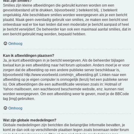
Wat zijn Smilies?
Smilies zijn kleine afbeeldingen die gebruikt kunnen worden om een
gevoelstoestand uit te drukken, bijvoorbeeld :) betekent blij, :( betekent
ongelukkig. Alle beschikbare smilies worden weergegeven als je een bericht
plaatst. Maak geen overdadig gebruik van smilies, ze maken een bericht snel
onleesbaar wat er toe kan leiden dat een moderator je bericht aanpast of heel
je bericht verwijdert. De beheerder kan ook een maximaal aantal smilies, dat in
een bericht gebruikt mag worden, bepaald hebben.
Omhoog
Kan ik afbeeldingen plaatsen?
Ja, je kunt afbeeldingen in je bericht weergeven. Als de beheerder bijlagen
toelaat kun je een afbeelding naar het forum uploaden. Anders moet je er voor
zorgen dat de afbeelding op een andere publieke server beschikbaar is,
bijvoorbeeld http://www.voorbeeld.com/mijn_afbeelding.gif. Linken naar een
afbeelding op je eigen computer is onmogelijk (tenzij het een publieke server
is). Ook afbeeldingen die een authentificatie vereisen zoals in: Hotmail of
Yahoo mailboxen, een wachtwoord beschermde website, enz. kunnen niet
worden weergegeven. Om een afbeelding weer te geven, moet je de BBCode
tag [img] gebruiken.
Omhoog
Wat zijn globale mededelingen?
Globale mededelingen zijn berichten die belangrijke informatie bevatten, je
komt ze dan ook op verschillende plaatsen tegen zoals bovenaan ieder forum