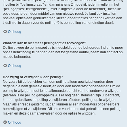
juiste permissies om peilingen aan te maken). Je moet een titel voor de peiling
invullen bij "peilingsvraag" en dan minstens 2 mogelijkheden invullen in het
"peilingopties"-tekstgedeelte (limiet is ingesteld door de beheerder), met elke
optie gescheiden door middel van een nieuwe regel. Je kunt ook instellen
hoeveel opties een gebruiker mag kiezen onder "opties per gebruiker" en een
tijdslimiet in dagen voor de peiling (0 is een peiling van oneindige duur).
Omhoog
Waarom kan ik niet meer peilingsopties toevoegen?
De limiet voor de peilingsopties is ingesteld door de beheerder. Indien je meer
opties denkt nodig te hebben dan het toegestane aantal, neem dan contact op
met de beheerder.
Omhoog
Hoe wijzig of verwijder ik een peiling?
Net zoals bij de berichten kan een peiling alleen gewijzigd worden door
degene die hem gemaakt heeft, en door een moderator of beheerder. Om de
peiling te wijzigen moet je het allereerste bericht van het onderwerp wijzigen
(hieraan is de peiling gekoppeld). Als er nog geen stemmen zijn uitgebracht,
kunnen gebruikers de peiling verwijderen of iedere peilingsoptie wijzigen.
Maar, als er reeds gestemd is, dan kunnen alleen moderators of beheerders
hem wijzigen of verwijderen. Dit om te voorkomen dat gebruikers een peiling
maken en deze daarna vervalsen door de opties te wijzigen.
Omhoog