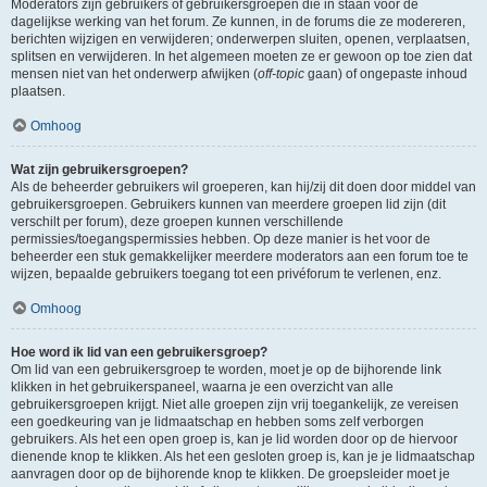
Moderators zijn gebruikers of gebruikersgroepen die in staan voor de
dagelijkse werking van het forum. Ze kunnen, in de forums die ze modereren,
berichten wijzigen en verwijderen; onderwerpen sluiten, openen, verplaatsen,
splitsen en verwijderen. In het algemeen moeten ze er gewoon op toe zien dat
mensen niet van het onderwerp afwijken (
off-topic
gaan) of ongepaste inhoud
plaatsen.
Omhoog
Wat zijn gebruikersgroepen?
Als de beheerder gebruikers wil groeperen, kan hij/zij dit doen door middel van
gebruikersgroepen. Gebruikers kunnen van meerdere groepen lid zijn (dit
verschilt per forum), deze groepen kunnen verschillende
permissies/toegangspermissies hebben. Op deze manier is het voor de
beheerder een stuk gemakkelijker meerdere moderators aan een forum toe te
wijzen, bepaalde gebruikers toegang tot een privéforum te verlenen, enz.
Omhoog
Hoe word ik lid van een gebruikersgroep?
Om lid van een gebruikersgroep te worden, moet je op de bijhorende link
klikken in het gebruikerspaneel, waarna je een overzicht van alle
gebruikersgroepen krijgt. Niet alle groepen zijn vrij toegankelijk, ze vereisen
een goedkeuring van je lidmaatschap en hebben soms zelf verborgen
gebruikers. Als het een open groep is, kan je lid worden door op de hiervoor
dienende knop te klikken. Als het een gesloten groep is, kan je je lidmaatschap
aanvragen door op de bijhorende knop te klikken. De groepsleider moet je