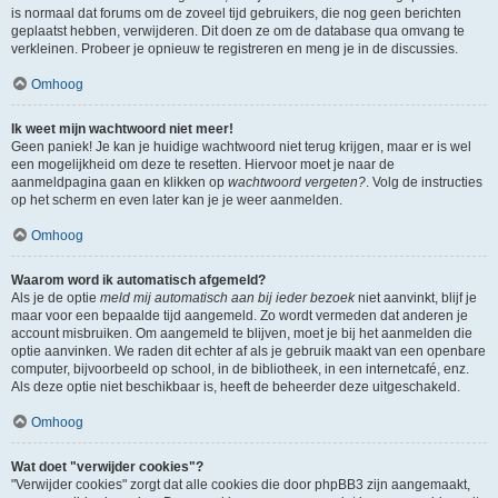
is normaal dat forums om de zoveel tijd gebruikers, die nog geen berichten
geplaatst hebben, verwijderen. Dit doen ze om de database qua omvang te
verkleinen. Probeer je opnieuw te registreren en meng je in de discussies.
Omhoog
Ik weet mijn wachtwoord niet meer!
Geen paniek! Je kan je huidige wachtwoord niet terug krijgen, maar er is wel
een mogelijkheid om deze te resetten. Hiervoor moet je naar de
aanmeldpagina gaan en klikken op
wachtwoord vergeten?
. Volg de instructies
op het scherm en even later kan je je weer aanmelden.
Omhoog
Waarom word ik automatisch afgemeld?
Als je de optie
meld mij automatisch aan bij ieder bezoek
niet aanvinkt, blijf je
maar voor een bepaalde tijd aangemeld. Zo wordt vermeden dat anderen je
account misbruiken. Om aangemeld te blijven, moet je bij het aanmelden die
optie aanvinken. We raden dit echter af als je gebruik maakt van een openbare
computer, bijvoorbeeld op school, in de bibliotheek, in een internetcafé, enz.
Als deze optie niet beschikbaar is, heeft de beheerder deze uitgeschakeld.
Omhoog
Wat doet "verwijder cookies"?
"Verwijder cookies" zorgt dat alle cookies die door phpBB3 zijn aangemaakt,