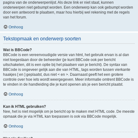
pagina van de onderwerpenlijst. Als deze link er niet staat, kunnen
onderwerpen niet gebumpt worden. Een onderwerp kan ook gebumpt worden
door een antwoord te plaatsen, maar hou hierbij wel rekening met de regels
van het forum.
Omhoog
Tekstopmaak en onderwerp soorten
Wat is BBCode?
BBCode is een vereenvoudigde versie van html, het gebruik ervan is al dan
niet toegestaan door de beheerder (je kunt BBCode ook per bericht
uitschakelen, dit is een optie bij het plaatsen van je bericht). De syntax van
BBCode is ongeveer gelijk aan die van HTML, tags worden tussen vierkante
haakjes [ en ] geplaatst, dus niet < en >. Daarnaast geeft het een grotere
controle over hoe iets wordt weergegeven. Meer informatie omtrent BBCode is
te vinden in de handleiding die je kunt openen als je een bericht plaatst.
Omhoog
Kan ik HTML gebruiken?
Nee, het is niet mogelijk om je bericht op te maken met HTML code. De meeste
opmaak die je via HTML kan toepassen is ook via BBCode mogelijk.
Omhoog