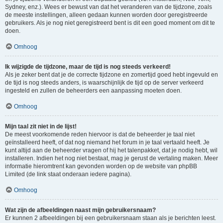
Sydney, enz.). Wees er bewust van dat het veranderen van de tijdzone, zoals
de meeste instellingen, alleen gedaan kunnen worden door geregistreerde
gebruikers. Als je nog niet geregistreerd bent is dit een goed moment om dit te
doen.
Omhoog
Ik wijzigde de tijdzone, maar de tijd is nog steeds verkeerd!
Als je zeker bent dat je de correcte tijdzone en zomertijd goed hebt ingevuld en
de tijd is nog steeds anders, is waarschijnlijk de tijd op de server verkeerd
ingesteld en zullen de beheerders een aanpassing moeten doen.
Omhoog
Mijn taal zit niet in de lijst!
De meest voorkomende reden hiervoor is dat de beheerder je taal niet
geïnstalleerd heeft, of dat nog niemand het forum in je taal vertaald heeft. Je
kunt altijd aan de beheerder vragen of hij het talenpakket, dat je nodig hebt, wil
installeren. Indien het nog niet bestaat, mag je gerust de vertaling maken. Meer
informatie hieromtrent kan gevonden worden op de website van phpBB
Limited (de link staat onderaan iedere pagina).
Omhoog
Wat zijn de afbeeldingen naast mijn gebruikersnaam?
Er kunnen 2 afbeeldingen bij een gebruikersnaam staan als je berichten leest.