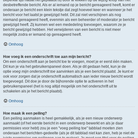
beperkte tijd nadat het geplaatst is) door te klikken op de
wijzig
knop van het
desbetreffende bericht. Als er al iemand op je bericht gereageerd heeft, komt er
onderaan je bericht een klein tekstje dat zegt hoeveel keer en wanneer je het
bericht voor het laatst je gewijzigd hebt. Dit zal niet verschijnen als nog
niemand gereageerd heeft, evenmin als een beheerder of moderator je bericht
gewijzigd heeft. Zij kunnen wel een mededeling toevoegen, waarom ze je
bericht gewijzigd hebben. Het verwijderen van een bericht is niet meer
mogelijk zodra er iemand op gereageerd heeft.
Omhoog
Hoe voeg ik een onderschrift toe aan mijn bericht?
Om een onderschrift aan je bericht toe te voegen, moet je er eerst één maken.
Dit kun je via het gebruikerspaneel doen. Als je dit gedaan hebt, kun je de
optie
voeg mijn onderschrift toe
aanvinken als je een bericht plaatst. Je kunt er
ook voor zorgen dat je onderschrift automatisch aan ieder nieuw bericht wordt
toegevoegd. Dit doe je door de bijhorende optie te activeren in het
gebruikerspaneel (het is nog altijd mogelijk om het onderschrift uit te
schakelen als je het bericht plaatst).
Omhoog
Hoe maak ik een peiling?
Een peiling aanmaken is heel gemakkelijk, als je een nieuw onderwerp
aanmaakt (of het eerste bericht in een onderwerp bewerkt en als je daar
permissies voor hebt) zou je een "voeg peiling toe" tabblad moeten zien
onderaan het berichten-gedeelte (als je dit tabblad niet kan zien, heb je niet de