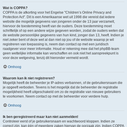
Wat is COPPA?
COPPA is de afkorting voor het Engelse "Children’s Online Privacy and
Protection Act". Dit is een Amerikaanse wet uit 1998 die vereist dat iedere
website die mogelijk gegevens van jongeren onder de 13 jaar verzamelt,
hiervoor de toestemming heeft van de ouders. Deze toestemming moet
schriftelijk of op een andere wijze gegeven worden, zodat de ouders weten dat
de website persoonlijke gegevens van hun kind, jonger dan 13, heeft. Indien je
niet zeker bent of deze wet al dan niet op jou of de website waarop je wil
registreren van toepassing is, neem dan contact op met een juridisch
raadgever voor meer informatie. Houd er rekening mee dat het phpBB-team
geen wettelijke informatie kan verschaffen en ook niet het aanspreekpunt is
voor deze wetgeving, tenzij dit hieronder vermeld wordt.
Omhoog
Waarom kan ik niet registreren?
Mogelijk heeft de beheerder je IP-adres verbannen, of de gebruikersnaam die
je opgeeft verboden. Tevens is het mogelijk dat de beheerder de registratie
mogelijkheid heeft uitgeschakeld om zo de registratie van nieuwe gebruikers
te voorkomen. Neem contact op met de beheerder voor verdere hulp.
Omhoog
Ik ben geregistreerd maar kan niet aanmelden!
Controleer eerst of je gebruikersnaam en wachtwoord kloppen. Indien ze
correct zijn, kan één of meerdere zaken hiervan de oorzaak zijn. Indien COPPA