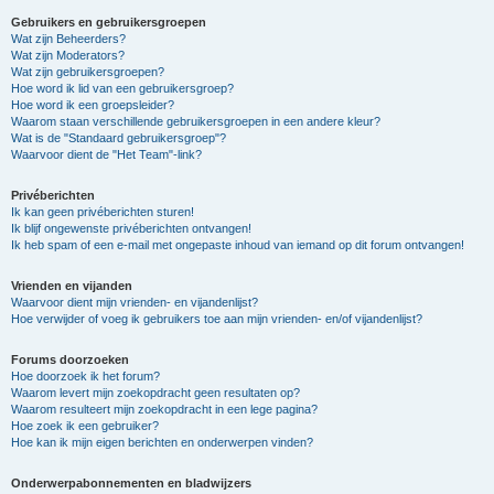
Gebruikers en gebruikersgroepen
Wat zijn Beheerders?
Wat zijn Moderators?
Wat zijn gebruikersgroepen?
Hoe word ik lid van een gebruikersgroep?
Hoe word ik een groepsleider?
Waarom staan verschillende gebruikersgroepen in een andere kleur?
Wat is de "Standaard gebruikersgroep"?
Waarvoor dient de "Het Team"-link?
Privéberichten
Ik kan geen privéberichten sturen!
Ik blijf ongewenste privéberichten ontvangen!
Ik heb spam of een e-mail met ongepaste inhoud van iemand op dit forum ontvangen!
Vrienden en vijanden
Waarvoor dient mijn vrienden- en vijandenlijst?
Hoe verwijder of voeg ik gebruikers toe aan mijn vrienden- en/of vijandenlijst?
Forums doorzoeken
Hoe doorzoek ik het forum?
Waarom levert mijn zoekopdracht geen resultaten op?
Waarom resulteert mijn zoekopdracht in een lege pagina?
Hoe zoek ik een gebruiker?
Hoe kan ik mijn eigen berichten en onderwerpen vinden?
Onderwerpabonnementen en bladwijzers