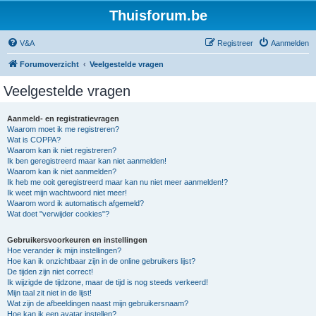
Thuisforum.be
V&A
Registreer
Aanmelden
Forumoverzicht
Veelgestelde vragen
Veelgestelde vragen
Aanmeld- en registratievragen
Waarom moet ik me registreren?
Wat is COPPA?
Waarom kan ik niet registreren?
Ik ben geregistreerd maar kan niet aanmelden!
Waarom kan ik niet aanmelden?
Ik heb me ooit geregistreerd maar kan nu niet meer aanmelden!?
Ik weet mijn wachtwoord niet meer!
Waarom word ik automatisch afgemeld?
Wat doet "verwijder cookies"?
Gebruikersvoorkeuren en instellingen
Hoe verander ik mijn instellingen?
Hoe kan ik onzichtbaar zijn in de online gebruikers lijst?
De tijden zijn niet correct!
Ik wijzigde de tijdzone, maar de tijd is nog steeds verkeerd!
Mijn taal zit niet in de lijst!
Wat zijn de afbeeldingen naast mijn gebruikersnaam?
Hoe kan ik een avatar instellen?