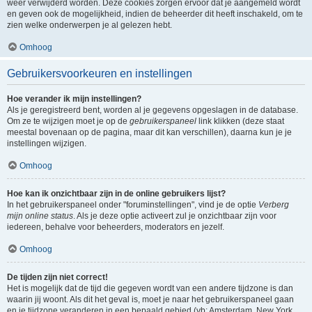
weer verwijderd worden. Deze cookies zorgen ervoor dat je aangemeld wordt
en geven ook de mogelijkheid, indien de beheerder dit heeft inschakeld, om te
zien welke onderwerpen je al gelezen hebt.
Omhoog
Gebruikersvoorkeuren en instellingen
Hoe verander ik mijn instellingen?
Als je geregistreerd bent, worden al je gegevens opgeslagen in de database.
Om ze te wijzigen moet je op de
gebruikerspaneel
link klikken (deze staat
meestal bovenaan op de pagina, maar dit kan verschillen), daarna kun je je
instellingen wijzigen.
Omhoog
Hoe kan ik onzichtbaar zijn in de online gebruikers lijst?
In het gebruikerspaneel onder "foruminstellingen", vind je de optie
Verberg
mijn online status
. Als je deze optie activeert zul je onzichtbaar zijn voor
iedereen, behalve voor beheerders, moderators en jezelf.
Omhoog
De tijden zijn niet correct!
Het is mogelijk dat de tijd die gegeven wordt van een andere tijdzone is dan
waarin jij woont. Als dit het geval is, moet je naar het gebruikerspaneel gaan
en je tijdzone veranderen in een bepaald gebied (vb: Amsterdam, New York,