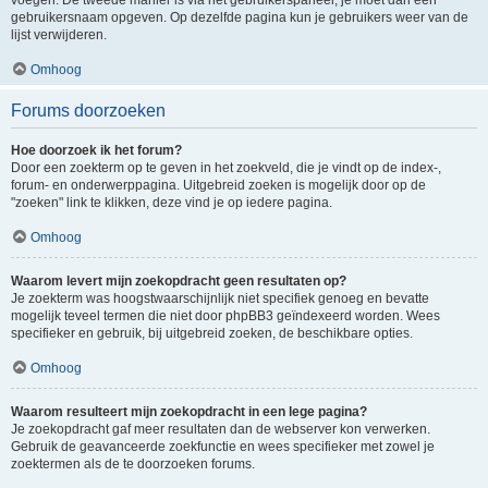
voegen. De tweede manier is via het gebruikerspaneel, je moet dan een
gebruikersnaam opgeven. Op dezelfde pagina kun je gebruikers weer van de
lijst verwijderen.
Omhoog
Forums doorzoeken
Hoe doorzoek ik het forum?
Door een zoekterm op te geven in het zoekveld, die je vindt op de index-,
forum- en onderwerppagina. Uitgebreid zoeken is mogelijk door op de
"zoeken" link te klikken, deze vind je op iedere pagina.
Omhoog
Waarom levert mijn zoekopdracht geen resultaten op?
Je zoekterm was hoogstwaarschijnlijk niet specifiek genoeg en bevatte
mogelijk teveel termen die niet door phpBB3 geïndexeerd worden. Wees
specifieker en gebruik, bij uitgebreid zoeken, de beschikbare opties.
Omhoog
Waarom resulteert mijn zoekopdracht in een lege pagina?
Je zoekopdracht gaf meer resultaten dan de webserver kon verwerken.
Gebruik de geavanceerde zoekfunctie en wees specifieker met zowel je
zoektermen als de te doorzoeken forums.