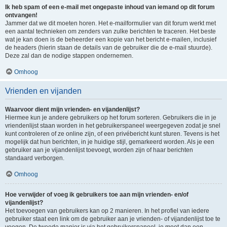
Ik heb spam of een e-mail met ongepaste inhoud van iemand op dit forum
ontvangen!
Jammer dat we dit moeten horen. Het e-mailformulier van dit forum werkt met
een aantal technieken om zenders van zulke berichten te traceren. Het beste
wat je kan doen is de beheerder een kopie van het bericht e-mailen, inclusief
de headers (hierin staan de details van de gebruiker die de e-mail stuurde).
Deze zal dan de nodige stappen ondernemen.
Omhoog
Vrienden en vijanden
Waarvoor dient mijn vrienden- en vijandenlijst?
Hiermee kun je andere gebruikers op het forum sorteren. Gebruikers die in je
vriendenlijst staan worden in het gebruikerspaneel weergegeven zodat je snel
kunt controleren of ze online zijn, of een privébericht kunt sturen. Tevens is het
mogelijk dat hun berichten, in je huidige stijl, gemarkeerd worden. Als je een
gebruiker aan je vijandenlijst toevoegt, worden zijn of haar berichten
standaard verborgen.
Omhoog
Hoe verwijder of voeg ik gebruikers toe aan mijn vrienden- en/of
vijandenlijst?
Het toevoegen van gebruikers kan op 2 manieren. In het profiel van iedere
gebruiker staat een link om de gebruiker aan je vrienden- of vijandenlijst toe te