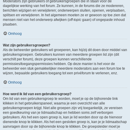
Moderators zijn gebruikers of gebruikersgroepen die in staan voor de
dagelijkse werking van het forum. Ze kunnen, in de forums die ze modereren,
berichten wijzigen en verwijderen; onderwerpen sluiten, openen, verplaatsen,
splitsen en verwijderen. In het algemeen moeten ze er gewoon op toe zien dat
mensen niet van het onderwerp afwijken (
off-topic
gaan) of ongepaste inhoud
plaatsen.
Omhoog
Wat zijn gebruikersgroepen?
Als de beheerder gebruikers wil groeperen, kan hij/zij dit doen door middel van
gebruikersgroepen. Gebruikers kunnen van meerdere groepen lid zijn (dit
verschilt per forum), deze groepen kunnen verschillende
permissies/toegangspermissies hebben. Op deze manier is het voor de
beheerder een stuk gemakkelijker meerdere moderators aan een forum toe te
wijzen, bepaalde gebruikers toegang tot een privéforum te verlenen, enz.
Omhoog
Hoe word ik lid van een gebruikersgroep?
Om lid van een gebruikersgroep te worden, moet je op de bijhorende link
klikken in het gebruikerspaneel, waarna je een overzicht van alle
gebruikersgroepen krijgt. Niet alle groepen zijn vrij toegankelijk, ze vereisen
een goedkeuring van je lidmaatschap en hebben soms zelf verborgen
gebruikers. Als het een open groep is, kan je lid worden door op de hiervoor
dienende knop te klikken. Als het een gesloten groep is, kan je je lidmaatschap
aanvragen door op de bijhorende knop te klikken. De groepsleider moet je