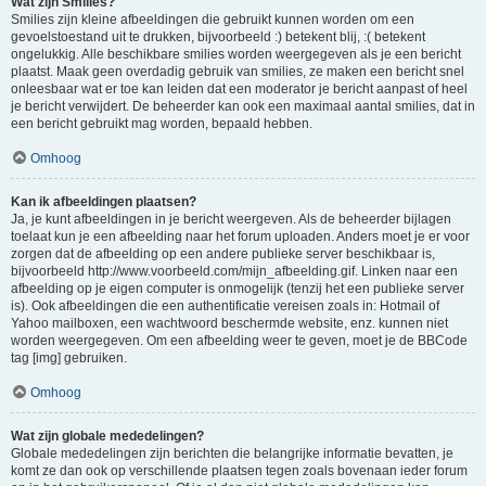
Wat zijn Smilies?
Smilies zijn kleine afbeeldingen die gebruikt kunnen worden om een
gevoelstoestand uit te drukken, bijvoorbeeld :) betekent blij, :( betekent
ongelukkig. Alle beschikbare smilies worden weergegeven als je een bericht
plaatst. Maak geen overdadig gebruik van smilies, ze maken een bericht snel
onleesbaar wat er toe kan leiden dat een moderator je bericht aanpast of heel
je bericht verwijdert. De beheerder kan ook een maximaal aantal smilies, dat in
een bericht gebruikt mag worden, bepaald hebben.
Omhoog
Kan ik afbeeldingen plaatsen?
Ja, je kunt afbeeldingen in je bericht weergeven. Als de beheerder bijlagen
toelaat kun je een afbeelding naar het forum uploaden. Anders moet je er voor
zorgen dat de afbeelding op een andere publieke server beschikbaar is,
bijvoorbeeld http://www.voorbeeld.com/mijn_afbeelding.gif. Linken naar een
afbeelding op je eigen computer is onmogelijk (tenzij het een publieke server
is). Ook afbeeldingen die een authentificatie vereisen zoals in: Hotmail of
Yahoo mailboxen, een wachtwoord beschermde website, enz. kunnen niet
worden weergegeven. Om een afbeelding weer te geven, moet je de BBCode
tag [img] gebruiken.
Omhoog
Wat zijn globale mededelingen?
Globale mededelingen zijn berichten die belangrijke informatie bevatten, je
komt ze dan ook op verschillende plaatsen tegen zoals bovenaan ieder forum