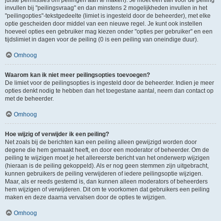
juiste permissies om peilingen aan te maken). Je moet een titel voor de peiling
invullen bij "peilingsvraag" en dan minstens 2 mogelijkheden invullen in het
"peilingopties"-tekstgedeelte (limiet is ingesteld door de beheerder), met elke
optie gescheiden door middel van een nieuwe regel. Je kunt ook instellen
hoeveel opties een gebruiker mag kiezen onder "opties per gebruiker" en een
tijdslimiet in dagen voor de peiling (0 is een peiling van oneindige duur).
Omhoog
Waarom kan ik niet meer peilingsopties toevoegen?
De limiet voor de peilingsopties is ingesteld door de beheerder. Indien je meer
opties denkt nodig te hebben dan het toegestane aantal, neem dan contact op
met de beheerder.
Omhoog
Hoe wijzig of verwijder ik een peiling?
Net zoals bij de berichten kan een peiling alleen gewijzigd worden door
degene die hem gemaakt heeft, en door een moderator of beheerder. Om de
peiling te wijzigen moet je het allereerste bericht van het onderwerp wijzigen
(hieraan is de peiling gekoppeld). Als er nog geen stemmen zijn uitgebracht,
kunnen gebruikers de peiling verwijderen of iedere peilingsoptie wijzigen.
Maar, als er reeds gestemd is, dan kunnen alleen moderators of beheerders
hem wijzigen of verwijderen. Dit om te voorkomen dat gebruikers een peiling
maken en deze daarna vervalsen door de opties te wijzigen.
Omhoog