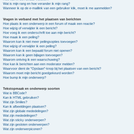
Wat is mijn rang en hoe verander ik mijn rang?
Wanneer ik op de e-maillink van een gebruiker klik, moet ik me aanmelden?
Vragen in verband met het plaatsen van berichten
Hoe plaats ik een onderwerp in een forum of maak een reactie?
Hoe wijzig of verwijder ik een bericht?
Hoe voeg ik een onderschrift toe aan mijn bericht?
Hoe maak ik een peiling?
Waarom kan ik niet meer peilingsopties toevoegen?
Hoe wijzig of verwijder ik een peiling?
Waarom kan ik een bepaald forum niet openen?
Waarom kan ik geen bijlagen toevoegen?
Waarom ontving ik een waarschuwing?
Hoe kan ik berichten aan een moderator melden?
Waarvoor dient de "Opslaan"-knop bij het plaatsen van een bericht?
Waarom moet mijn bericht goedgekeurd worden?
Hoe bump ik mijn onderwerp?
Tekstopmaak en onderwerp soorten
Wat is BBCode?
Kan ik HTML gebruiken?
Wat zijn Smilies?
Kan ik afbeeldingen plaatsen?
Wat zijn globale mededelingen?
Wat zijn mededelingen?
Wat zijn sticky onderwerpen?
Wat zijn gesloten onderwerpen?
Wat zijn onderwerpiconen?