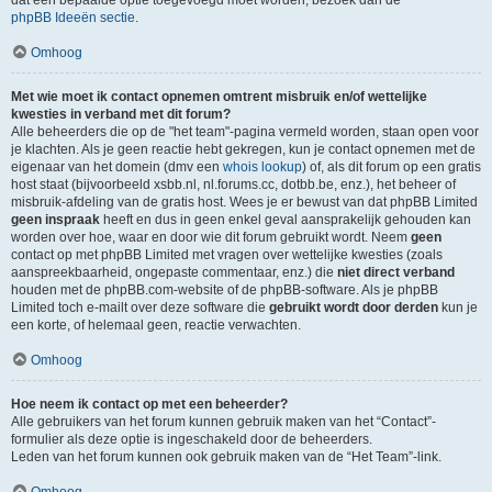
dat een bepaalde optie toegevoegd moet worden, bezoek dan de
phpBB Ideeën sectie
.
Omhoog
Met wie moet ik contact opnemen omtrent misbruik en/of wettelijke
kwesties in verband met dit forum?
Alle beheerders die op de "het team"-pagina vermeld worden, staan open voor
je klachten. Als je geen reactie hebt gekregen, kun je contact opnemen met de
eigenaar van het domein (dmv een
whois lookup
) of, als dit forum op een gratis
host staat (bijvoorbeeld xsbb.nl, nl.forums.cc, dotbb.be, enz.), het beheer of
misbruik-afdeling van de gratis host. Wees je er bewust van dat phpBB Limited
geen inspraak
heeft en dus in geen enkel geval aansprakelijk gehouden kan
worden over hoe, waar en door wie dit forum gebruikt wordt. Neem
geen
contact op met phpBB Limited met vragen over wettelijke kwesties (zoals
aanspreekbaarheid, ongepaste commentaar, enz.) die
niet direct verband
houden met de phpBB.com-website of de phpBB-software. Als je phpBB
Limited toch e-mailt over deze software die
gebruikt wordt door derden
kun je
een korte, of helemaal geen, reactie verwachten.
Omhoog
Hoe neem ik contact op met een beheerder?
Alle gebruikers van het forum kunnen gebruik maken van het “Contact”-
formulier als deze optie is ingeschakeld door de beheerders.
Leden van het forum kunnen ook gebruik maken van de “Het Team”-link.