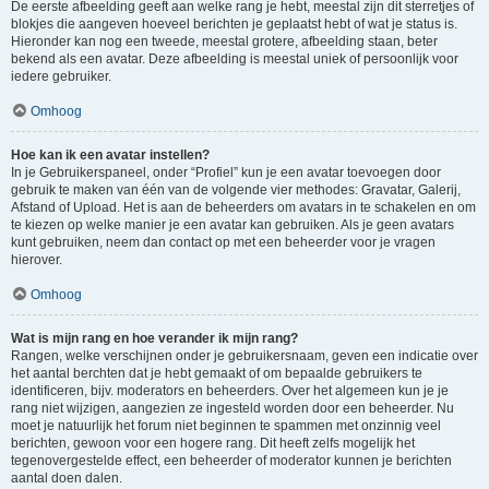
De eerste afbeelding geeft aan welke rang je hebt, meestal zijn dit sterretjes of
blokjes die aangeven hoeveel berichten je geplaatst hebt of wat je status is.
Hieronder kan nog een tweede, meestal grotere, afbeelding staan, beter
bekend als een avatar. Deze afbeelding is meestal uniek of persoonlijk voor
iedere gebruiker.
Omhoog
Hoe kan ik een avatar instellen?
In je Gebruikerspaneel, onder “Profiel” kun je een avatar toevoegen door
gebruik te maken van één van de volgende vier methodes: Gravatar, Galerij,
Afstand of Upload. Het is aan de beheerders om avatars in te schakelen en om
te kiezen op welke manier je een avatar kan gebruiken. Als je geen avatars
kunt gebruiken, neem dan contact op met een beheerder voor je vragen
hierover.
Omhoog
Wat is mijn rang en hoe verander ik mijn rang?
Rangen, welke verschijnen onder je gebruikersnaam, geven een indicatie over
het aantal berchten dat je hebt gemaakt of om bepaalde gebruikers te
identificeren, bijv. moderators en beheerders. Over het algemeen kun je je
rang niet wijzigen, aangezien ze ingesteld worden door een beheerder. Nu
moet je natuurlijk het forum niet beginnen te spammen met onzinnig veel
berichten, gewoon voor een hogere rang. Dit heeft zelfs mogelijk het
tegenovergestelde effect, een beheerder of moderator kunnen je berichten
aantal doen dalen.