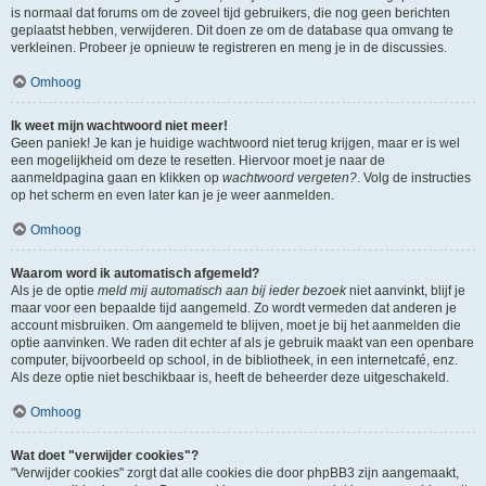
is normaal dat forums om de zoveel tijd gebruikers, die nog geen berichten
geplaatst hebben, verwijderen. Dit doen ze om de database qua omvang te
verkleinen. Probeer je opnieuw te registreren en meng je in de discussies.
Omhoog
Ik weet mijn wachtwoord niet meer!
Geen paniek! Je kan je huidige wachtwoord niet terug krijgen, maar er is wel
een mogelijkheid om deze te resetten. Hiervoor moet je naar de
aanmeldpagina gaan en klikken op
wachtwoord vergeten?
. Volg de instructies
op het scherm en even later kan je je weer aanmelden.
Omhoog
Waarom word ik automatisch afgemeld?
Als je de optie
meld mij automatisch aan bij ieder bezoek
niet aanvinkt, blijf je
maar voor een bepaalde tijd aangemeld. Zo wordt vermeden dat anderen je
account misbruiken. Om aangemeld te blijven, moet je bij het aanmelden die
optie aanvinken. We raden dit echter af als je gebruik maakt van een openbare
computer, bijvoorbeeld op school, in de bibliotheek, in een internetcafé, enz.
Als deze optie niet beschikbaar is, heeft de beheerder deze uitgeschakeld.
Omhoog
Wat doet "verwijder cookies"?
"Verwijder cookies" zorgt dat alle cookies die door phpBB3 zijn aangemaakt,