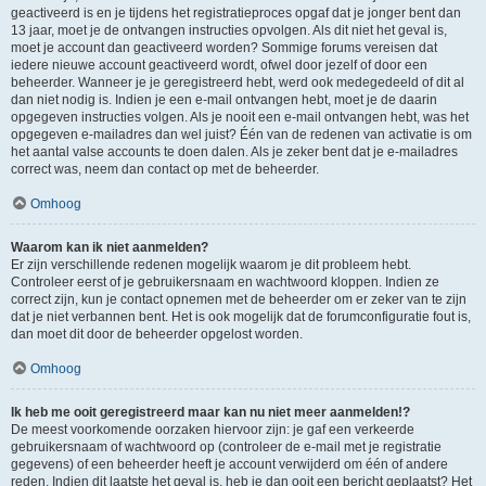
geactiveerd is en je tijdens het registratieproces opgaf dat je jonger bent dan
13 jaar, moet je de ontvangen instructies opvolgen. Als dit niet het geval is,
moet je account dan geactiveerd worden? Sommige forums vereisen dat
iedere nieuwe account geactiveerd wordt, ofwel door jezelf of door een
beheerder. Wanneer je je geregistreerd hebt, werd ook medegedeeld of dit al
dan niet nodig is. Indien je een e-mail ontvangen hebt, moet je de daarin
opgegeven instructies volgen. Als je nooit een e-mail ontvangen hebt, was het
opgegeven e-mailadres dan wel juist? Één van de redenen van activatie is om
het aantal valse accounts te doen dalen. Als je zeker bent dat je e-mailadres
correct was, neem dan contact op met de beheerder.
Omhoog
Waarom kan ik niet aanmelden?
Er zijn verschillende redenen mogelijk waarom je dit probleem hebt.
Controleer eerst of je gebruikersnaam en wachtwoord kloppen. Indien ze
correct zijn, kun je contact opnemen met de beheerder om er zeker van te zijn
dat je niet verbannen bent. Het is ook mogelijk dat de forumconfiguratie fout is,
dan moet dit door de beheerder opgelost worden.
Omhoog
Ik heb me ooit geregistreerd maar kan nu niet meer aanmelden!?
De meest voorkomende oorzaken hiervoor zijn: je gaf een verkeerde
gebruikersnaam of wachtwoord op (controleer de e-mail met je registratie
gegevens) of een beheerder heeft je account verwijderd om één of andere
reden. Indien dit laatste het geval is, heb je dan ooit een bericht geplaatst? Het