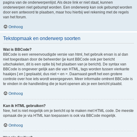
pagina van de onderwerpenlijst. Als deze link er niet staat, kunnen
onderwerpen niet gebumpt worden. Een onderwerp kan ook gebumpt worden
door een antwoord te plaatsen, maar hou hierbij wel rekening met de regels
van het forum.
Omhoog
Tekstopmaak en onderwerp soorten
Wat is BBCode?
BBCode is een vereenvoudigde versie van html, het gebruik ervan is al dan
niet toegestaan door de beheerder (je kunt BBCode ook per bericht
uitschakelen, dit is een optie bij het plaatsen van je bericht). De syntax van
BBCode is ongeveer gelijk aan die van HTML, tags worden tussen vierkante
haakjes [ en ] geplaatst, dus niet < en >. Daarnaast geeft het een grotere
controle over hoe iets wordt weergegeven. Meer informatie omtrent BBCode is
te vinden in de handleiding die je kunt openen als je een bericht plaatst.
Omhoog
Kan ik HTML gebruiken?
Nee, het is niet mogelijk om je bericht op te maken met HTML code. De meeste
opmaak die je via HTML kan toepassen is ook via BBCode mogelijk.
Omhoog