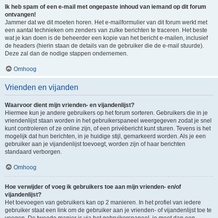
Ik heb spam of een e-mail met ongepaste inhoud van iemand op dit forum
ontvangen!
Jammer dat we dit moeten horen. Het e-mailformulier van dit forum werkt met
een aantal technieken om zenders van zulke berichten te traceren. Het beste
wat je kan doen is de beheerder een kopie van het bericht e-mailen, inclusief
de headers (hierin staan de details van de gebruiker die de e-mail stuurde).
Deze zal dan de nodige stappen ondernemen.
Omhoog
Vrienden en vijanden
Waarvoor dient mijn vrienden- en vijandenlijst?
Hiermee kun je andere gebruikers op het forum sorteren. Gebruikers die in je
vriendenlijst staan worden in het gebruikerspaneel weergegeven zodat je snel
kunt controleren of ze online zijn, of een privébericht kunt sturen. Tevens is het
mogelijk dat hun berichten, in je huidige stijl, gemarkeerd worden. Als je een
gebruiker aan je vijandenlijst toevoegt, worden zijn of haar berichten
standaard verborgen.
Omhoog
Hoe verwijder of voeg ik gebruikers toe aan mijn vrienden- en/of
vijandenlijst?
Het toevoegen van gebruikers kan op 2 manieren. In het profiel van iedere
gebruiker staat een link om de gebruiker aan je vrienden- of vijandenlijst toe te