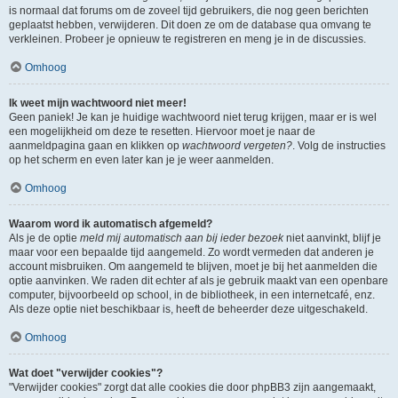
is normaal dat forums om de zoveel tijd gebruikers, die nog geen berichten
geplaatst hebben, verwijderen. Dit doen ze om de database qua omvang te
verkleinen. Probeer je opnieuw te registreren en meng je in de discussies.
Omhoog
Ik weet mijn wachtwoord niet meer!
Geen paniek! Je kan je huidige wachtwoord niet terug krijgen, maar er is wel
een mogelijkheid om deze te resetten. Hiervoor moet je naar de
aanmeldpagina gaan en klikken op
wachtwoord vergeten?
. Volg de instructies
op het scherm en even later kan je je weer aanmelden.
Omhoog
Waarom word ik automatisch afgemeld?
Als je de optie
meld mij automatisch aan bij ieder bezoek
niet aanvinkt, blijf je
maar voor een bepaalde tijd aangemeld. Zo wordt vermeden dat anderen je
account misbruiken. Om aangemeld te blijven, moet je bij het aanmelden die
optie aanvinken. We raden dit echter af als je gebruik maakt van een openbare
computer, bijvoorbeeld op school, in de bibliotheek, in een internetcafé, enz.
Als deze optie niet beschikbaar is, heeft de beheerder deze uitgeschakeld.
Omhoog
Wat doet "verwijder cookies"?
"Verwijder cookies" zorgt dat alle cookies die door phpBB3 zijn aangemaakt,