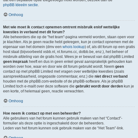
dat een bepaalde optie toegevoegd moet worden, bezoek dan de
phpBB Ideeën sectie
.
Omhoog
Met wie moet ik contact opnemen omtrent misbruik en/of wettelijke
kwesties in verband met dit forum?
Alle beheerders die op de "het team"-pagina vermeld worden, staan open voor
je klachten. Als je geen reactie hebt gekregen, kun je contact opnemen met de
eigenaar van het domein (dmv een
whois lookup
) of, als dit forum op een gratis
host staat (bijvoorbeeld xsbb.nl, nl.forums.cc, dotbb.be, enz.), het beheer of
misbruik-afdeling van de gratis host. Wees je er bewust van dat phpBB Limited
geen inspraak
heeft en dus in geen enkel geval aansprakelijk gehouden kan
worden over hoe, waar en door wie dit forum gebruikt wordt. Neem
geen
contact op met phpBB Limited met vragen over wettelijke kwesties (zoals
aanspreekbaarheid, ongepaste commentaar, enz.) die
niet direct verband
houden met de phpBB.com-website of de phpBB-software. Als je phpBB
Limited toch e-mailt over deze software die
gebruikt wordt door derden
kun je
een korte, of helemaal geen, reactie verwachten.
Omhoog
Hoe neem ik contact op met een beheerder?
Alle gebruikers van het forum kunnen gebruik maken van het “Contact”-
formulier als deze optie is ingeschakeld door de beheerders.
Leden van het forum kunnen ook gebruik maken van de “Het Team”-link.