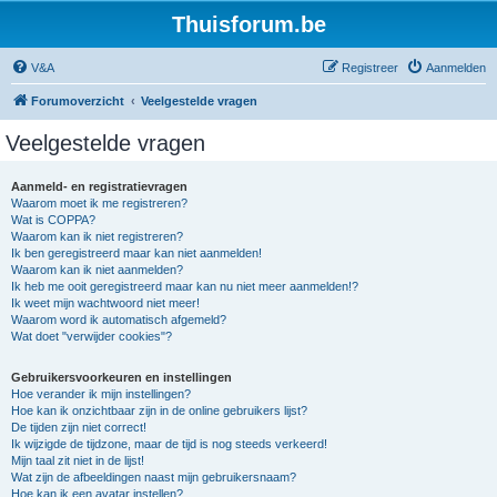
Thuisforum.be
V&A
Registreer
Aanmelden
Forumoverzicht
Veelgestelde vragen
Veelgestelde vragen
Aanmeld- en registratievragen
Waarom moet ik me registreren?
Wat is COPPA?
Waarom kan ik niet registreren?
Ik ben geregistreerd maar kan niet aanmelden!
Waarom kan ik niet aanmelden?
Ik heb me ooit geregistreerd maar kan nu niet meer aanmelden!?
Ik weet mijn wachtwoord niet meer!
Waarom word ik automatisch afgemeld?
Wat doet "verwijder cookies"?
Gebruikersvoorkeuren en instellingen
Hoe verander ik mijn instellingen?
Hoe kan ik onzichtbaar zijn in de online gebruikers lijst?
De tijden zijn niet correct!
Ik wijzigde de tijdzone, maar de tijd is nog steeds verkeerd!
Mijn taal zit niet in de lijst!
Wat zijn de afbeeldingen naast mijn gebruikersnaam?
Hoe kan ik een avatar instellen?