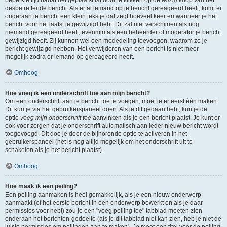
beperkte tijd nadat het geplaatst is) door te klikken op de
wijzig
knop van het
desbetreffende bericht. Als er al iemand op je bericht gereageerd heeft, komt er
onderaan je bericht een klein tekstje dat zegt hoeveel keer en wanneer je het
bericht voor het laatst je gewijzigd hebt. Dit zal niet verschijnen als nog
niemand gereageerd heeft, evenmin als een beheerder of moderator je bericht
gewijzigd heeft. Zij kunnen wel een mededeling toevoegen, waarom ze je
bericht gewijzigd hebben. Het verwijderen van een bericht is niet meer
mogelijk zodra er iemand op gereageerd heeft.
Omhoog
Hoe voeg ik een onderschrift toe aan mijn bericht?
Om een onderschrift aan je bericht toe te voegen, moet je er eerst één maken.
Dit kun je via het gebruikerspaneel doen. Als je dit gedaan hebt, kun je de
optie
voeg mijn onderschrift toe
aanvinken als je een bericht plaatst. Je kunt er
ook voor zorgen dat je onderschrift automatisch aan ieder nieuw bericht wordt
toegevoegd. Dit doe je door de bijhorende optie te activeren in het
gebruikerspaneel (het is nog altijd mogelijk om het onderschrift uit te
schakelen als je het bericht plaatst).
Omhoog
Hoe maak ik een peiling?
Een peiling aanmaken is heel gemakkelijk, als je een nieuw onderwerp
aanmaakt (of het eerste bericht in een onderwerp bewerkt en als je daar
permissies voor hebt) zou je een "voeg peiling toe" tabblad moeten zien
onderaan het berichten-gedeelte (als je dit tabblad niet kan zien, heb je niet de