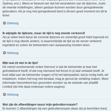
Sydney, enz.). Wees er bewust van dat het veranderen van de tijdzone, zoals
de meeste instellingen, alleen gedaan kunnen worden door geregistreerde
gebruikers. Als je nog niet geregistreerd bent is dit een goed moment om dit te
doen.
Omhoog
Ik wijzigde de tijdzone, maar de tijd is nog steeds verkeerd!
Als je zeker bent dat je de correcte tijdzone en zomertijd goed hebt ingevuld en
de tijd is nog steeds anders, is waarschijnlijk de tijd op de server verkeerd
ingesteld en zullen de beheerders een aanpassing moeten doen.
Omhoog
Mijn taal zit niet in de lijst!
De meest voorkomende reden hiervoor is dat de beheerder je taal niet
geïnstalleerd heeft, of dat nog niemand het forum in je taal vertaald heeft. Je
kunt altijd aan de beheerder vragen of hij het talenpakket, dat je nodig hebt, wil
installeren. Indien het nog niet bestaat, mag je gerust de vertaling maken. Meer
informatie hieromtrent kan gevonden worden op de website van phpBB
Limited (de link staat onderaan iedere pagina).
Omhoog
Wat zijn de afbeeldingen naast mijn gebruikersnaam?
Er kunnen 2 afbeeldingen bij een gebruikersnaam staan als je berichten leest.