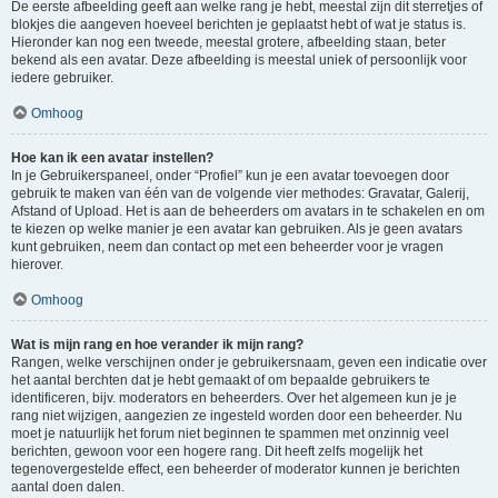
De eerste afbeelding geeft aan welke rang je hebt, meestal zijn dit sterretjes of
blokjes die aangeven hoeveel berichten je geplaatst hebt of wat je status is.
Hieronder kan nog een tweede, meestal grotere, afbeelding staan, beter
bekend als een avatar. Deze afbeelding is meestal uniek of persoonlijk voor
iedere gebruiker.
Omhoog
Hoe kan ik een avatar instellen?
In je Gebruikerspaneel, onder “Profiel” kun je een avatar toevoegen door
gebruik te maken van één van de volgende vier methodes: Gravatar, Galerij,
Afstand of Upload. Het is aan de beheerders om avatars in te schakelen en om
te kiezen op welke manier je een avatar kan gebruiken. Als je geen avatars
kunt gebruiken, neem dan contact op met een beheerder voor je vragen
hierover.
Omhoog
Wat is mijn rang en hoe verander ik mijn rang?
Rangen, welke verschijnen onder je gebruikersnaam, geven een indicatie over
het aantal berchten dat je hebt gemaakt of om bepaalde gebruikers te
identificeren, bijv. moderators en beheerders. Over het algemeen kun je je
rang niet wijzigen, aangezien ze ingesteld worden door een beheerder. Nu
moet je natuurlijk het forum niet beginnen te spammen met onzinnig veel
berichten, gewoon voor een hogere rang. Dit heeft zelfs mogelijk het
tegenovergestelde effect, een beheerder of moderator kunnen je berichten
aantal doen dalen.