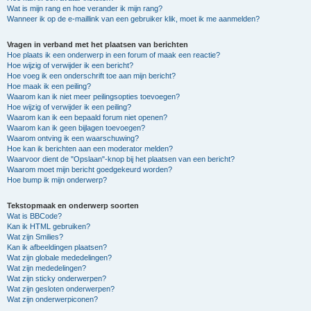
Wat is mijn rang en hoe verander ik mijn rang?
Wanneer ik op de e-maillink van een gebruiker klik, moet ik me aanmelden?
Vragen in verband met het plaatsen van berichten
Hoe plaats ik een onderwerp in een forum of maak een reactie?
Hoe wijzig of verwijder ik een bericht?
Hoe voeg ik een onderschrift toe aan mijn bericht?
Hoe maak ik een peiling?
Waarom kan ik niet meer peilingsopties toevoegen?
Hoe wijzig of verwijder ik een peiling?
Waarom kan ik een bepaald forum niet openen?
Waarom kan ik geen bijlagen toevoegen?
Waarom ontving ik een waarschuwing?
Hoe kan ik berichten aan een moderator melden?
Waarvoor dient de "Opslaan"-knop bij het plaatsen van een bericht?
Waarom moet mijn bericht goedgekeurd worden?
Hoe bump ik mijn onderwerp?
Tekstopmaak en onderwerp soorten
Wat is BBCode?
Kan ik HTML gebruiken?
Wat zijn Smilies?
Kan ik afbeeldingen plaatsen?
Wat zijn globale mededelingen?
Wat zijn mededelingen?
Wat zijn sticky onderwerpen?
Wat zijn gesloten onderwerpen?
Wat zijn onderwerpiconen?