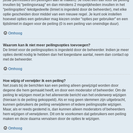
juiste permissies om peilingen aan te maken). Je moet een titel voor de peiling
invullen bij "peilingsvraag" en dan minstens 2 mogelijkheden invullen in het
"peilingopties"-tekstgedeelte (limiet is ingesteld door de beheerder), met elke
optie gescheiden door middel van een nieuwe regel. Je kunt ook instellen
hoeveel opties een gebruiker mag kiezen onder "opties per gebruiker" en een
tijdslimiet in dagen voor de peiling (0 is een peiling van oneindige duur).
Omhoog
Waarom kan ik niet meer peilingsopties toevoegen?
De limiet voor de peilingsopties is ingesteld door de beheerder. Indien je meer
opties denkt nodig te hebben dan het toegestane aantal, neem dan contact op
met de beheerder.
Omhoog
Hoe wijzig of verwijder ik een peiling?
Net zoals bij de berichten kan een peiling alleen gewijzigd worden door
degene die hem gemaakt heeft, en door een moderator of beheerder. Om de
peiling te wijzigen moet je het allereerste bericht van het onderwerp wijzigen
(hieraan is de peiling gekoppeld). Als er nog geen stemmen zijn uitgebracht,
kunnen gebruikers de peiling verwijderen of iedere peilingsoptie wijzigen.
Maar, als er reeds gestemd is, dan kunnen alleen moderators of beheerders
hem wijzigen of verwijderen. Dit om te voorkomen dat gebruikers een peiling
maken en deze daarna vervalsen door de opties te wijzigen.
Omhoog