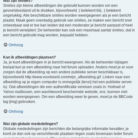
Wat zijn Smilies?
Smilies zijn kleine afbeeldingen die gebruikt kunnen worden om een
gevoelstoestand uit te drukken, bijvoorbeeld :) betekent blij, :( betekent
ongelukkig. Alle beschikbare smilies worden weergegeven als je een bericht
plaatst. Maak geen overdadig gebruik van smilies, ze maken een bericht snel
onleesbaar wat er toe kan leiden dat een moderator je bericht aanpast of heel
je bericht verwijdert. De beheerder kan ook een maximaal aantal smilies, dat in
een bericht gebruikt mag worden, bepaald hebben.
Omhoog
Kan ik afbeeldingen plaatsen?
Ja, je kunt afbeeldingen in je bericht weergeven. Als de beheerder bijlagen
toelaat kun je een afbeelding naar het forum uploaden. Anders moet je er voor
zorgen dat de afbeelding op een andere publieke server beschikbaar is,
bijvoorbeeld http://www.voorbeeld.com/mijn_afbeelding.gif. Linken naar een
afbeelding op je eigen computer is onmogelijk (tenzij het een publieke server
is). Ook afbeeldingen die een authentificatie vereisen zoals in: Hotmail of
Yahoo mailboxen, een wachtwoord beschermde website, enz. kunnen niet
worden weergegeven. Om een afbeelding weer te geven, moet je de BBCode
tag [img] gebruiken.
Omhoog
Wat zijn globale mededelingen?
Globale mededelingen zijn berichten die belangrijke informatie bevatten, je
komt ze dan ook op verschillende plaatsen tegen zoals bovenaan ieder forum