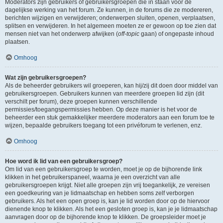
Moderators zijn gebruikers of gebruikersgroepen die in staan voor de
dagelijkse werking van het forum. Ze kunnen, in de forums die ze modereren,
berichten wijzigen en verwijderen; onderwerpen sluiten, openen, verplaatsen,
splitsen en verwijderen. In het algemeen moeten ze er gewoon op toe zien dat
mensen niet van het onderwerp afwijken (
off-topic
gaan) of ongepaste inhoud
plaatsen.
Omhoog
Wat zijn gebruikersgroepen?
Als de beheerder gebruikers wil groeperen, kan hij/zij dit doen door middel van
gebruikersgroepen. Gebruikers kunnen van meerdere groepen lid zijn (dit
verschilt per forum), deze groepen kunnen verschillende
permissies/toegangspermissies hebben. Op deze manier is het voor de
beheerder een stuk gemakkelijker meerdere moderators aan een forum toe te
wijzen, bepaalde gebruikers toegang tot een privéforum te verlenen, enz.
Omhoog
Hoe word ik lid van een gebruikersgroep?
Om lid van een gebruikersgroep te worden, moet je op de bijhorende link
klikken in het gebruikerspaneel, waarna je een overzicht van alle
gebruikersgroepen krijgt. Niet alle groepen zijn vrij toegankelijk, ze vereisen
een goedkeuring van je lidmaatschap en hebben soms zelf verborgen
gebruikers. Als het een open groep is, kan je lid worden door op de hiervoor
dienende knop te klikken. Als het een gesloten groep is, kan je je lidmaatschap
aanvragen door op de bijhorende knop te klikken. De groepsleider moet je