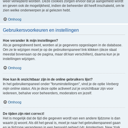
weer verwijderd worden. Deze cookies zorgen ervoor dat je aangemeld wordt
en geven ook de mogelijkheid, indien de beheerder dit heeft inschakeld, om te
zien welke onderwerpen je al gelezen hebt.
Omhoog
Gebruikersvoorkeuren en instellingen
Hoe verander ik mijn instellingen?
Als je geregistreerd bent, worden al je gegevens opgeslagen in de database.
Om ze te wijzigen moet je op de
gebruikerspaneel
link klikken (deze staat
meestal bovenaan op de pagina, maar dit kan verschillen), daarna kun je je
instellingen wijzigen.
Omhoog
Hoe kan ik onzichtbaar zijn in de online gebruikers lijst?
In het gebruikerspaneel onder "foruminstellingen", vind je de optie
Verberg
mijn online status
. Als je deze optie activeert zul je onzichtbaar zijn voor
iedereen, behalve voor beheerders, moderators en jezelf.
Omhoog
De tijden zijn niet correct!
Het is mogelijk dat de tijd die gegeven wordt van een andere tijdzone is dan
waarin jij woont. Als dit het geval is, moet je naar het gebruikerspaneel gaan
en je tijdzone veranderen in een bepaald gebied (vb: Amsterdam, New York,