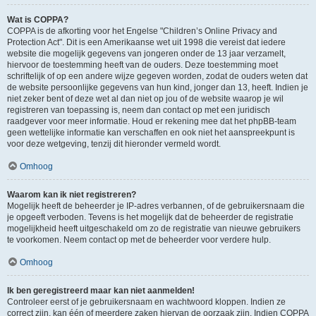
Wat is COPPA?
COPPA is de afkorting voor het Engelse "Children’s Online Privacy and
Protection Act". Dit is een Amerikaanse wet uit 1998 die vereist dat iedere
website die mogelijk gegevens van jongeren onder de 13 jaar verzamelt,
hiervoor de toestemming heeft van de ouders. Deze toestemming moet
schriftelijk of op een andere wijze gegeven worden, zodat de ouders weten dat
de website persoonlijke gegevens van hun kind, jonger dan 13, heeft. Indien je
niet zeker bent of deze wet al dan niet op jou of de website waarop je wil
registreren van toepassing is, neem dan contact op met een juridisch
raadgever voor meer informatie. Houd er rekening mee dat het phpBB-team
geen wettelijke informatie kan verschaffen en ook niet het aanspreekpunt is
voor deze wetgeving, tenzij dit hieronder vermeld wordt.
Omhoog
Waarom kan ik niet registreren?
Mogelijk heeft de beheerder je IP-adres verbannen, of de gebruikersnaam die
je opgeeft verboden. Tevens is het mogelijk dat de beheerder de registratie
mogelijkheid heeft uitgeschakeld om zo de registratie van nieuwe gebruikers
te voorkomen. Neem contact op met de beheerder voor verdere hulp.
Omhoog
Ik ben geregistreerd maar kan niet aanmelden!
Controleer eerst of je gebruikersnaam en wachtwoord kloppen. Indien ze
correct zijn, kan één of meerdere zaken hiervan de oorzaak zijn. Indien COPPA