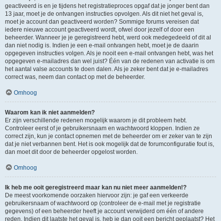
geactiveerd is en je tijdens het registratieproces opgaf dat je jonger bent dan
13 jaar, moet je de ontvangen instructies opvolgen. Als dit niet het geval is,
moet je account dan geactiveerd worden? Sommige forums vereisen dat
iedere nieuwe account geactiveerd wordt, ofwel door jezelf of door een
beheerder. Wanneer je je geregistreerd hebt, werd ook medegedeeld of dit al
dan niet nodig is. Indien je een e-mail ontvangen hebt, moet je de daarin
opgegeven instructies volgen. Als je nooit een e-mail ontvangen hebt, was het
opgegeven e-mailadres dan wel juist? Één van de redenen van activatie is om
het aantal valse accounts te doen dalen. Als je zeker bent dat je e-mailadres
correct was, neem dan contact op met de beheerder.
Omhoog
Waarom kan ik niet aanmelden?
Er zijn verschillende redenen mogelijk waarom je dit probleem hebt.
Controleer eerst of je gebruikersnaam en wachtwoord kloppen. Indien ze
correct zijn, kun je contact opnemen met de beheerder om er zeker van te zijn
dat je niet verbannen bent. Het is ook mogelijk dat de forumconfiguratie fout is,
dan moet dit door de beheerder opgelost worden.
Omhoog
Ik heb me ooit geregistreerd maar kan nu niet meer aanmelden!?
De meest voorkomende oorzaken hiervoor zijn: je gaf een verkeerde
gebruikersnaam of wachtwoord op (controleer de e-mail met je registratie
gegevens) of een beheerder heeft je account verwijderd om één of andere
reden. Indien dit laatste het geval is, heb je dan ooit een bericht geplaatst? Het