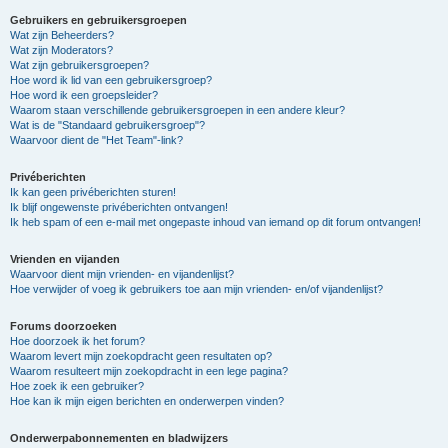
Gebruikers en gebruikersgroepen
Wat zijn Beheerders?
Wat zijn Moderators?
Wat zijn gebruikersgroepen?
Hoe word ik lid van een gebruikersgroep?
Hoe word ik een groepsleider?
Waarom staan verschillende gebruikersgroepen in een andere kleur?
Wat is de "Standaard gebruikersgroep"?
Waarvoor dient de "Het Team"-link?
Privéberichten
Ik kan geen privéberichten sturen!
Ik blijf ongewenste privéberichten ontvangen!
Ik heb spam of een e-mail met ongepaste inhoud van iemand op dit forum ontvangen!
Vrienden en vijanden
Waarvoor dient mijn vrienden- en vijandenlijst?
Hoe verwijder of voeg ik gebruikers toe aan mijn vrienden- en/of vijandenlijst?
Forums doorzoeken
Hoe doorzoek ik het forum?
Waarom levert mijn zoekopdracht geen resultaten op?
Waarom resulteert mijn zoekopdracht in een lege pagina?
Hoe zoek ik een gebruiker?
Hoe kan ik mijn eigen berichten en onderwerpen vinden?
Onderwerpabonnementen en bladwijzers