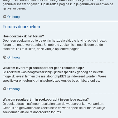
voegen. De tweede manier is via het gebruikerspaneel, je moet dan een
gebruikersnaam opgeven. Op dezelfde pagina kun je gebruikers weer van de
lijst verwijderen.
Omhoog
Forums doorzoeken
Hoe doorzoek ik het forum?
Door een zoekterm op te geven in het zoekveld, die je vindt op de index-,
forum- en onderwerppagina. Uitgebreid zoeken is mogelijk door op de
"zoeken" link te klikken, deze vind je op iedere pagina.
Omhoog
Waarom levert mijn zoekopdracht geen resultaten op?
Je zoekterm was hoogstwaarschijnlijk niet specifiek genoeg en bevatte
mogelijk teveel termen die niet door phpBB3 geïndexeerd worden. Wees
specifieker en gebruik, bij uitgebreid zoeken, de beschikbare opties.
Omhoog
Waarom resulteert mijn zoekopdracht in een lege pagina?
Je zoekopdracht gaf meer resultaten dan de webserver kon verwerken.
Gebruik de geavanceerde zoekfunctie en wees specifieker met zowel je
zoektermen als de te doorzoeken forums.