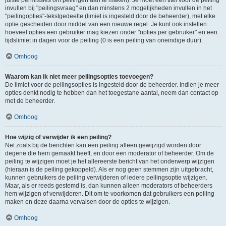
juiste permissies om peilingen aan te maken). Je moet een titel voor de peiling
invullen bij "peilingsvraag" en dan minstens 2 mogelijkheden invullen in het
"peilingopties"-tekstgedeelte (limiet is ingesteld door de beheerder), met elke
optie gescheiden door middel van een nieuwe regel. Je kunt ook instellen
hoeveel opties een gebruiker mag kiezen onder "opties per gebruiker" en een
tijdslimiet in dagen voor de peiling (0 is een peiling van oneindige duur).
Omhoog
Waarom kan ik niet meer peilingsopties toevoegen?
De limiet voor de peilingsopties is ingesteld door de beheerder. Indien je meer
opties denkt nodig te hebben dan het toegestane aantal, neem dan contact op
met de beheerder.
Omhoog
Hoe wijzig of verwijder ik een peiling?
Net zoals bij de berichten kan een peiling alleen gewijzigd worden door
degene die hem gemaakt heeft, en door een moderator of beheerder. Om de
peiling te wijzigen moet je het allereerste bericht van het onderwerp wijzigen
(hieraan is de peiling gekoppeld). Als er nog geen stemmen zijn uitgebracht,
kunnen gebruikers de peiling verwijderen of iedere peilingsoptie wijzigen.
Maar, als er reeds gestemd is, dan kunnen alleen moderators of beheerders
hem wijzigen of verwijderen. Dit om te voorkomen dat gebruikers een peiling
maken en deze daarna vervalsen door de opties te wijzigen.
Omhoog