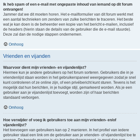
Ik heb spam of een e-mail met ongepaste inhoud van iemand op dit forum
ontvangen!
Jammer dat we dit moeten horen. Het e-mailformulier van dit forum werkt met
een aantal technieken om zenders van zulke berichten te traceren. Het beste
wat je kan doen is de beheerder een kopie van het bericht e-mailen, inclusief
de headers (hierin staan de details van de gebruiker die de e-mail stuurde).
Deze zal dan de nodige stappen ondernemen.
Omhoog
Vrienden en vijanden
Waarvoor dient mijn vrienden- en vijandenlijst?
Hiermee kun je andere gebruikers op het forum sorteren. Gebruikers die in je
vriendenlijst staan worden in het gebruikerspaneel weergegeven zodat je snel
kunt controleren of ze online zijn, of een privébericht kunt sturen. Tevens is het
mogelijk dat hun berichten, in je huidige stijl, gemarkeerd worden. Als je een
gebruiker aan je vijandenlijst toevoegt, worden zijn of haar berichten
standaard verborgen.
Omhoog
Hoe verwijder of voeg ik gebruikers toe aan mijn vrienden- en/of
vijandenlijst?
Het toevoegen van gebruikers kan op 2 manieren. In het profiel van iedere
gebruiker staat een link om de gebruiker aan je vrienden- of vijandenlijst toe te