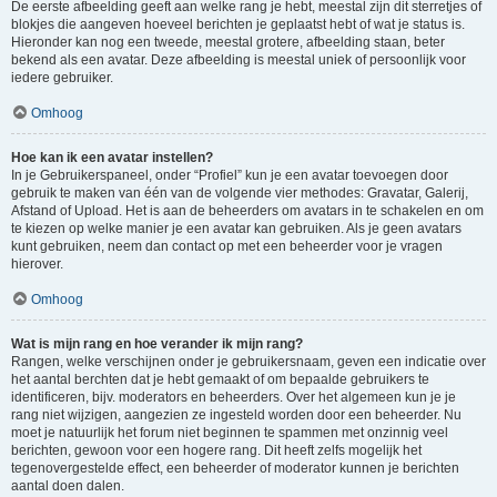
De eerste afbeelding geeft aan welke rang je hebt, meestal zijn dit sterretjes of
blokjes die aangeven hoeveel berichten je geplaatst hebt of wat je status is.
Hieronder kan nog een tweede, meestal grotere, afbeelding staan, beter
bekend als een avatar. Deze afbeelding is meestal uniek of persoonlijk voor
iedere gebruiker.
Omhoog
Hoe kan ik een avatar instellen?
In je Gebruikerspaneel, onder “Profiel” kun je een avatar toevoegen door
gebruik te maken van één van de volgende vier methodes: Gravatar, Galerij,
Afstand of Upload. Het is aan de beheerders om avatars in te schakelen en om
te kiezen op welke manier je een avatar kan gebruiken. Als je geen avatars
kunt gebruiken, neem dan contact op met een beheerder voor je vragen
hierover.
Omhoog
Wat is mijn rang en hoe verander ik mijn rang?
Rangen, welke verschijnen onder je gebruikersnaam, geven een indicatie over
het aantal berchten dat je hebt gemaakt of om bepaalde gebruikers te
identificeren, bijv. moderators en beheerders. Over het algemeen kun je je
rang niet wijzigen, aangezien ze ingesteld worden door een beheerder. Nu
moet je natuurlijk het forum niet beginnen te spammen met onzinnig veel
berichten, gewoon voor een hogere rang. Dit heeft zelfs mogelijk het
tegenovergestelde effect, een beheerder of moderator kunnen je berichten
aantal doen dalen.