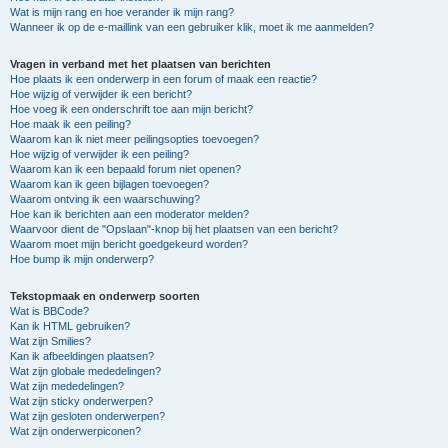
Wat is mijn rang en hoe verander ik mijn rang?
Wanneer ik op de e-maillink van een gebruiker klik, moet ik me aanmelden?
Vragen in verband met het plaatsen van berichten
Hoe plaats ik een onderwerp in een forum of maak een reactie?
Hoe wijzig of verwijder ik een bericht?
Hoe voeg ik een onderschrift toe aan mijn bericht?
Hoe maak ik een peiling?
Waarom kan ik niet meer peilingsopties toevoegen?
Hoe wijzig of verwijder ik een peiling?
Waarom kan ik een bepaald forum niet openen?
Waarom kan ik geen bijlagen toevoegen?
Waarom ontving ik een waarschuwing?
Hoe kan ik berichten aan een moderator melden?
Waarvoor dient de "Opslaan"-knop bij het plaatsen van een bericht?
Waarom moet mijn bericht goedgekeurd worden?
Hoe bump ik mijn onderwerp?
Tekstopmaak en onderwerp soorten
Wat is BBCode?
Kan ik HTML gebruiken?
Wat zijn Smilies?
Kan ik afbeeldingen plaatsen?
Wat zijn globale mededelingen?
Wat zijn mededelingen?
Wat zijn sticky onderwerpen?
Wat zijn gesloten onderwerpen?
Wat zijn onderwerpiconen?