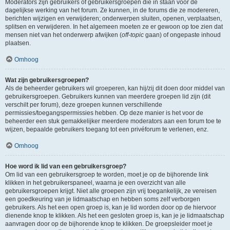
Moderators zijn gebruikers of gebruikersgroepen die in staan voor de
dagelijkse werking van het forum. Ze kunnen, in de forums die ze modereren,
berichten wijzigen en verwijderen; onderwerpen sluiten, openen, verplaatsen,
splitsen en verwijderen. In het algemeen moeten ze er gewoon op toe zien dat
mensen niet van het onderwerp afwijken (
off-topic
gaan) of ongepaste inhoud
plaatsen.
Omhoog
Wat zijn gebruikersgroepen?
Als de beheerder gebruikers wil groeperen, kan hij/zij dit doen door middel van
gebruikersgroepen. Gebruikers kunnen van meerdere groepen lid zijn (dit
verschilt per forum), deze groepen kunnen verschillende
permissies/toegangspermissies hebben. Op deze manier is het voor de
beheerder een stuk gemakkelijker meerdere moderators aan een forum toe te
wijzen, bepaalde gebruikers toegang tot een privéforum te verlenen, enz.
Omhoog
Hoe word ik lid van een gebruikersgroep?
Om lid van een gebruikersgroep te worden, moet je op de bijhorende link
klikken in het gebruikerspaneel, waarna je een overzicht van alle
gebruikersgroepen krijgt. Niet alle groepen zijn vrij toegankelijk, ze vereisen
een goedkeuring van je lidmaatschap en hebben soms zelf verborgen
gebruikers. Als het een open groep is, kan je lid worden door op de hiervoor
dienende knop te klikken. Als het een gesloten groep is, kan je je lidmaatschap
aanvragen door op de bijhorende knop te klikken. De groepsleider moet je