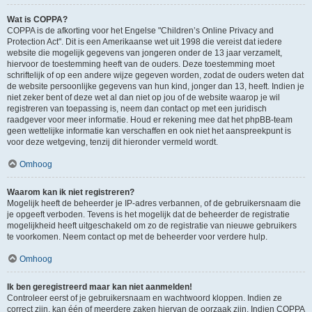
Wat is COPPA?
COPPA is de afkorting voor het Engelse "Children’s Online Privacy and
Protection Act". Dit is een Amerikaanse wet uit 1998 die vereist dat iedere
website die mogelijk gegevens van jongeren onder de 13 jaar verzamelt,
hiervoor de toestemming heeft van de ouders. Deze toestemming moet
schriftelijk of op een andere wijze gegeven worden, zodat de ouders weten dat
de website persoonlijke gegevens van hun kind, jonger dan 13, heeft. Indien je
niet zeker bent of deze wet al dan niet op jou of de website waarop je wil
registreren van toepassing is, neem dan contact op met een juridisch
raadgever voor meer informatie. Houd er rekening mee dat het phpBB-team
geen wettelijke informatie kan verschaffen en ook niet het aanspreekpunt is
voor deze wetgeving, tenzij dit hieronder vermeld wordt.
Omhoog
Waarom kan ik niet registreren?
Mogelijk heeft de beheerder je IP-adres verbannen, of de gebruikersnaam die
je opgeeft verboden. Tevens is het mogelijk dat de beheerder de registratie
mogelijkheid heeft uitgeschakeld om zo de registratie van nieuwe gebruikers
te voorkomen. Neem contact op met de beheerder voor verdere hulp.
Omhoog
Ik ben geregistreerd maar kan niet aanmelden!
Controleer eerst of je gebruikersnaam en wachtwoord kloppen. Indien ze
correct zijn, kan één of meerdere zaken hiervan de oorzaak zijn. Indien COPPA