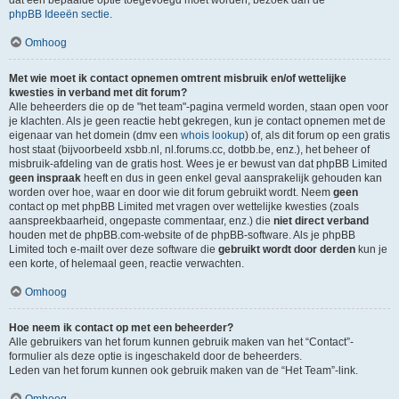
dat een bepaalde optie toegevoegd moet worden, bezoek dan de
phpBB Ideeën sectie
.
Omhoog
Met wie moet ik contact opnemen omtrent misbruik en/of wettelijke
kwesties in verband met dit forum?
Alle beheerders die op de "het team"-pagina vermeld worden, staan open voor
je klachten. Als je geen reactie hebt gekregen, kun je contact opnemen met de
eigenaar van het domein (dmv een
whois lookup
) of, als dit forum op een gratis
host staat (bijvoorbeeld xsbb.nl, nl.forums.cc, dotbb.be, enz.), het beheer of
misbruik-afdeling van de gratis host. Wees je er bewust van dat phpBB Limited
geen inspraak
heeft en dus in geen enkel geval aansprakelijk gehouden kan
worden over hoe, waar en door wie dit forum gebruikt wordt. Neem
geen
contact op met phpBB Limited met vragen over wettelijke kwesties (zoals
aanspreekbaarheid, ongepaste commentaar, enz.) die
niet direct verband
houden met de phpBB.com-website of de phpBB-software. Als je phpBB
Limited toch e-mailt over deze software die
gebruikt wordt door derden
kun je
een korte, of helemaal geen, reactie verwachten.
Omhoog
Hoe neem ik contact op met een beheerder?
Alle gebruikers van het forum kunnen gebruik maken van het “Contact”-
formulier als deze optie is ingeschakeld door de beheerders.
Leden van het forum kunnen ook gebruik maken van de “Het Team”-link.