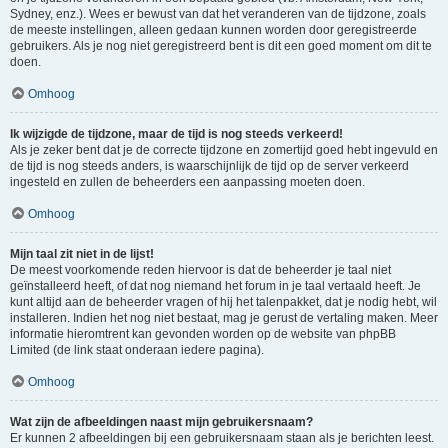
Sydney, enz.). Wees er bewust van dat het veranderen van de tijdzone, zoals
de meeste instellingen, alleen gedaan kunnen worden door geregistreerde
gebruikers. Als je nog niet geregistreerd bent is dit een goed moment om dit te
doen.
Omhoog
Ik wijzigde de tijdzone, maar de tijd is nog steeds verkeerd!
Als je zeker bent dat je de correcte tijdzone en zomertijd goed hebt ingevuld en
de tijd is nog steeds anders, is waarschijnlijk de tijd op de server verkeerd
ingesteld en zullen de beheerders een aanpassing moeten doen.
Omhoog
Mijn taal zit niet in de lijst!
De meest voorkomende reden hiervoor is dat de beheerder je taal niet
geïnstalleerd heeft, of dat nog niemand het forum in je taal vertaald heeft. Je
kunt altijd aan de beheerder vragen of hij het talenpakket, dat je nodig hebt, wil
installeren. Indien het nog niet bestaat, mag je gerust de vertaling maken. Meer
informatie hieromtrent kan gevonden worden op de website van phpBB
Limited (de link staat onderaan iedere pagina).
Omhoog
Wat zijn de afbeeldingen naast mijn gebruikersnaam?
Er kunnen 2 afbeeldingen bij een gebruikersnaam staan als je berichten leest.