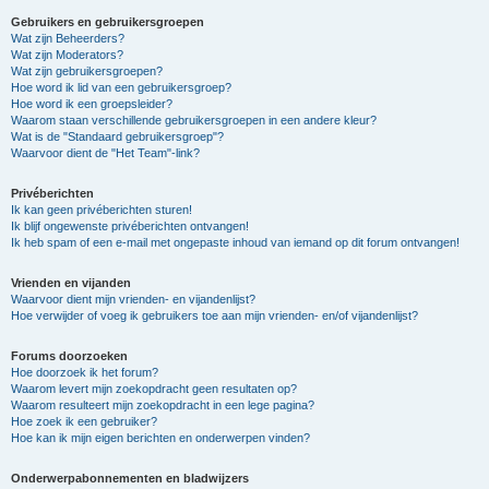
Gebruikers en gebruikersgroepen
Wat zijn Beheerders?
Wat zijn Moderators?
Wat zijn gebruikersgroepen?
Hoe word ik lid van een gebruikersgroep?
Hoe word ik een groepsleider?
Waarom staan verschillende gebruikersgroepen in een andere kleur?
Wat is de "Standaard gebruikersgroep"?
Waarvoor dient de "Het Team"-link?
Privéberichten
Ik kan geen privéberichten sturen!
Ik blijf ongewenste privéberichten ontvangen!
Ik heb spam of een e-mail met ongepaste inhoud van iemand op dit forum ontvangen!
Vrienden en vijanden
Waarvoor dient mijn vrienden- en vijandenlijst?
Hoe verwijder of voeg ik gebruikers toe aan mijn vrienden- en/of vijandenlijst?
Forums doorzoeken
Hoe doorzoek ik het forum?
Waarom levert mijn zoekopdracht geen resultaten op?
Waarom resulteert mijn zoekopdracht in een lege pagina?
Hoe zoek ik een gebruiker?
Hoe kan ik mijn eigen berichten en onderwerpen vinden?
Onderwerpabonnementen en bladwijzers