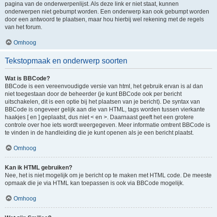
pagina van de onderwerpenlijst. Als deze link er niet staat, kunnen
onderwerpen niet gebumpt worden. Een onderwerp kan ook gebumpt worden
door een antwoord te plaatsen, maar hou hierbij wel rekening met de regels
van het forum.
Omhoog
Tekstopmaak en onderwerp soorten
Wat is BBCode?
BBCode is een vereenvoudigde versie van html, het gebruik ervan is al dan
niet toegestaan door de beheerder (je kunt BBCode ook per bericht
uitschakelen, dit is een optie bij het plaatsen van je bericht). De syntax van
BBCode is ongeveer gelijk aan die van HTML, tags worden tussen vierkante
haakjes [ en ] geplaatst, dus niet < en >. Daarnaast geeft het een grotere
controle over hoe iets wordt weergegeven. Meer informatie omtrent BBCode is
te vinden in de handleiding die je kunt openen als je een bericht plaatst.
Omhoog
Kan ik HTML gebruiken?
Nee, het is niet mogelijk om je bericht op te maken met HTML code. De meeste
opmaak die je via HTML kan toepassen is ook via BBCode mogelijk.
Omhoog