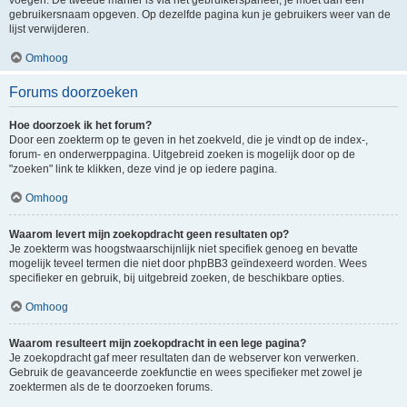
voegen. De tweede manier is via het gebruikerspaneel, je moet dan een
gebruikersnaam opgeven. Op dezelfde pagina kun je gebruikers weer van de
lijst verwijderen.
Omhoog
Forums doorzoeken
Hoe doorzoek ik het forum?
Door een zoekterm op te geven in het zoekveld, die je vindt op de index-,
forum- en onderwerppagina. Uitgebreid zoeken is mogelijk door op de
"zoeken" link te klikken, deze vind je op iedere pagina.
Omhoog
Waarom levert mijn zoekopdracht geen resultaten op?
Je zoekterm was hoogstwaarschijnlijk niet specifiek genoeg en bevatte
mogelijk teveel termen die niet door phpBB3 geïndexeerd worden. Wees
specifieker en gebruik, bij uitgebreid zoeken, de beschikbare opties.
Omhoog
Waarom resulteert mijn zoekopdracht in een lege pagina?
Je zoekopdracht gaf meer resultaten dan de webserver kon verwerken.
Gebruik de geavanceerde zoekfunctie en wees specifieker met zowel je
zoektermen als de te doorzoeken forums.