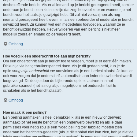
beperkte tijd nadat het geplaatst is) door te klikken op de
wijzig
knop van het
desbetreffende bericht. Als er al iemand op je bericht gereageerd heeft, komt er
onderaan je bericht een klein tekstje dat zegt hoeveel keer en wanneer je het
bericht voor het laatst je gewijzigd hebt. Dit zal niet verschijnen als nog
niemand gereageerd heeft, evenmin als een beheerder of moderator je bericht
gewijzigd heeft. Zij kunnen wel een mededeling toevoegen, waarom ze je
bericht gewijzigd hebben. Het verwijderen van een bericht is niet meer
mogelijk zodra er iemand op gereageerd heeft.
Omhoog
Hoe voeg ik een onderschrift toe aan mijn bericht?
Om een onderschrift aan je bericht toe te voegen, moet je er eerst één maken.
Dit kun je via het gebruikerspaneel doen. Als je dit gedaan hebt, kun je de
optie
voeg mijn onderschrift toe
aanvinken als je een bericht plaatst. Je kunt er
ook voor zorgen dat je onderschrift automatisch aan ieder nieuw bericht wordt
toegevoegd. Dit doe je door de bijhorende optie te activeren in het
gebruikerspaneel (het is nog altijd mogelijk om het onderschrift uit te
schakelen als je het bericht plaatst).
Omhoog
Hoe maak ik een peiling?
Een peiling aanmaken is heel gemakkelijk, als je een nieuw onderwerp
aanmaakt (of het eerste bericht in een onderwerp bewerkt en als je daar
permissies voor hebt) zou je een "voeg peiling toe" tabblad moeten zien
onderaan het berichten-gedeelte (als je dit tabblad niet kan zien, heb je niet de