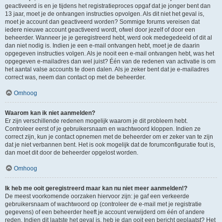
geactiveerd is en je tijdens het registratieproces opgaf dat je jonger bent dan
13 jaar, moet je de ontvangen instructies opvolgen. Als dit niet het geval is,
moet je account dan geactiveerd worden? Sommige forums vereisen dat
iedere nieuwe account geactiveerd wordt, ofwel door jezelf of door een
beheerder. Wanneer je je geregistreerd hebt, werd ook medegedeeld of dit al
dan niet nodig is. Indien je een e-mail ontvangen hebt, moet je de daarin
opgegeven instructies volgen. Als je nooit een e-mail ontvangen hebt, was het
opgegeven e-mailadres dan wel juist? Één van de redenen van activatie is om
het aantal valse accounts te doen dalen. Als je zeker bent dat je e-mailadres
correct was, neem dan contact op met de beheerder.
Omhoog
Waarom kan ik niet aanmelden?
Er zijn verschillende redenen mogelijk waarom je dit probleem hebt.
Controleer eerst of je gebruikersnaam en wachtwoord kloppen. Indien ze
correct zijn, kun je contact opnemen met de beheerder om er zeker van te zijn
dat je niet verbannen bent. Het is ook mogelijk dat de forumconfiguratie fout is,
dan moet dit door de beheerder opgelost worden.
Omhoog
Ik heb me ooit geregistreerd maar kan nu niet meer aanmelden!?
De meest voorkomende oorzaken hiervoor zijn: je gaf een verkeerde
gebruikersnaam of wachtwoord op (controleer de e-mail met je registratie
gegevens) of een beheerder heeft je account verwijderd om één of andere
reden. Indien dit laatste het geval is, heb je dan ooit een bericht geplaatst? Het