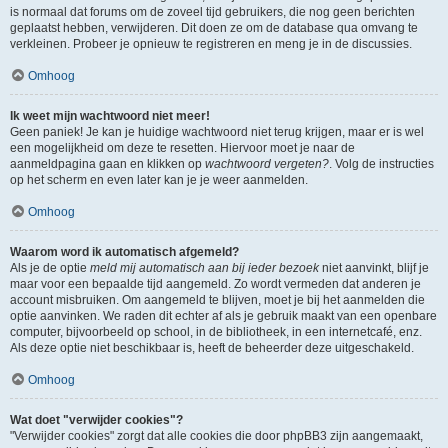
is normaal dat forums om de zoveel tijd gebruikers, die nog geen berichten
geplaatst hebben, verwijderen. Dit doen ze om de database qua omvang te
verkleinen. Probeer je opnieuw te registreren en meng je in de discussies.
Omhoog
Ik weet mijn wachtwoord niet meer!
Geen paniek! Je kan je huidige wachtwoord niet terug krijgen, maar er is wel
een mogelijkheid om deze te resetten. Hiervoor moet je naar de
aanmeldpagina gaan en klikken op
wachtwoord vergeten?
. Volg de instructies
op het scherm en even later kan je je weer aanmelden.
Omhoog
Waarom word ik automatisch afgemeld?
Als je de optie
meld mij automatisch aan bij ieder bezoek
niet aanvinkt, blijf je
maar voor een bepaalde tijd aangemeld. Zo wordt vermeden dat anderen je
account misbruiken. Om aangemeld te blijven, moet je bij het aanmelden die
optie aanvinken. We raden dit echter af als je gebruik maakt van een openbare
computer, bijvoorbeeld op school, in de bibliotheek, in een internetcafé, enz.
Als deze optie niet beschikbaar is, heeft de beheerder deze uitgeschakeld.
Omhoog
Wat doet "verwijder cookies"?
"Verwijder cookies" zorgt dat alle cookies die door phpBB3 zijn aangemaakt,