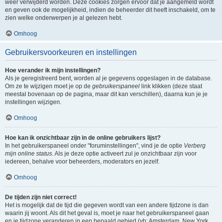
weer verwijderd worden. Deze cookies zorgen ervoor dat je aangemeld wordt
en geven ook de mogelijkheid, indien de beheerder dit heeft inschakeld, om te
zien welke onderwerpen je al gelezen hebt.
Omhoog
Gebruikersvoorkeuren en instellingen
Hoe verander ik mijn instellingen?
Als je geregistreerd bent, worden al je gegevens opgeslagen in de database.
Om ze te wijzigen moet je op de
gebruikerspaneel
link klikken (deze staat
meestal bovenaan op de pagina, maar dit kan verschillen), daarna kun je je
instellingen wijzigen.
Omhoog
Hoe kan ik onzichtbaar zijn in de online gebruikers lijst?
In het gebruikerspaneel onder "foruminstellingen", vind je de optie
Verberg
mijn online status
. Als je deze optie activeert zul je onzichtbaar zijn voor
iedereen, behalve voor beheerders, moderators en jezelf.
Omhoog
De tijden zijn niet correct!
Het is mogelijk dat de tijd die gegeven wordt van een andere tijdzone is dan
waarin jij woont. Als dit het geval is, moet je naar het gebruikerspaneel gaan
en je tijdzone veranderen in een bepaald gebied (vb: Amsterdam, New York,