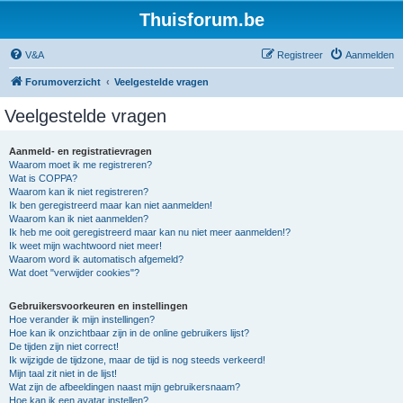
Thuisforum.be
V&A
Registreer
Aanmelden
Forumoverzicht
Veelgestelde vragen
Veelgestelde vragen
Aanmeld- en registratievragen
Waarom moet ik me registreren?
Wat is COPPA?
Waarom kan ik niet registreren?
Ik ben geregistreerd maar kan niet aanmelden!
Waarom kan ik niet aanmelden?
Ik heb me ooit geregistreerd maar kan nu niet meer aanmelden!?
Ik weet mijn wachtwoord niet meer!
Waarom word ik automatisch afgemeld?
Wat doet "verwijder cookies"?
Gebruikersvoorkeuren en instellingen
Hoe verander ik mijn instellingen?
Hoe kan ik onzichtbaar zijn in de online gebruikers lijst?
De tijden zijn niet correct!
Ik wijzigde de tijdzone, maar de tijd is nog steeds verkeerd!
Mijn taal zit niet in de lijst!
Wat zijn de afbeeldingen naast mijn gebruikersnaam?
Hoe kan ik een avatar instellen?