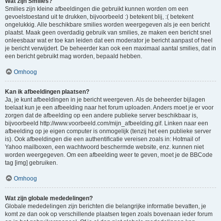
Wat zijn Smilies?
Smilies zijn kleine afbeeldingen die gebruikt kunnen worden om een
gevoelstoestand uit te drukken, bijvoorbeeld :) betekent blij, :( betekent
ongelukkig. Alle beschikbare smilies worden weergegeven als je een bericht
plaatst. Maak geen overdadig gebruik van smilies, ze maken een bericht snel
onleesbaar wat er toe kan leiden dat een moderator je bericht aanpast of heel
je bericht verwijdert. De beheerder kan ook een maximaal aantal smilies, dat in
een bericht gebruikt mag worden, bepaald hebben.
Omhoog
Kan ik afbeeldingen plaatsen?
Ja, je kunt afbeeldingen in je bericht weergeven. Als de beheerder bijlagen
toelaat kun je een afbeelding naar het forum uploaden. Anders moet je er voor
zorgen dat de afbeelding op een andere publieke server beschikbaar is,
bijvoorbeeld http://www.voorbeeld.com/mijn_afbeelding.gif. Linken naar een
afbeelding op je eigen computer is onmogelijk (tenzij het een publieke server
is). Ook afbeeldingen die een authentificatie vereisen zoals in: Hotmail of
Yahoo mailboxen, een wachtwoord beschermde website, enz. kunnen niet
worden weergegeven. Om een afbeelding weer te geven, moet je de BBCode
tag [img] gebruiken.
Omhoog
Wat zijn globale mededelingen?
Globale mededelingen zijn berichten die belangrijke informatie bevatten, je
komt ze dan ook op verschillende plaatsen tegen zoals bovenaan ieder forum