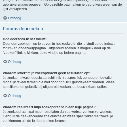
voegen. De tweede manier is via het gebruikerspaneel, je moet dan een
gebruikersnaam opgeven. Op dezelfde pagina kun je gebruikers weer van de
lijst verwijderen.
Omhoog
Forums doorzoeken
Hoe doorzoek ik het forum?
Door een zoekterm op te geven in het zoekveld, die je vindt op de index-,
forum- en onderwerppagina. Uitgebreid zoeken is mogelijk door op de
"zoeken" link te klikken, deze vind je op iedere pagina.
Omhoog
Waarom levert mijn zoekopdracht geen resultaten op?
Je zoekterm was hoogstwaarschijnlijk niet specifiek genoeg en bevatte
mogelijk teveel termen die niet door phpBB3 geïndexeerd worden. Wees
specifieker en gebruik, bij uitgebreid zoeken, de beschikbare opties.
Omhoog
Waarom resulteert mijn zoekopdracht in een lege pagina?
Je zoekopdracht gaf meer resultaten dan de webserver kon verwerken.
Gebruik de geavanceerde zoekfunctie en wees specifieker met zowel je
zoektermen als de te doorzoeken forums.