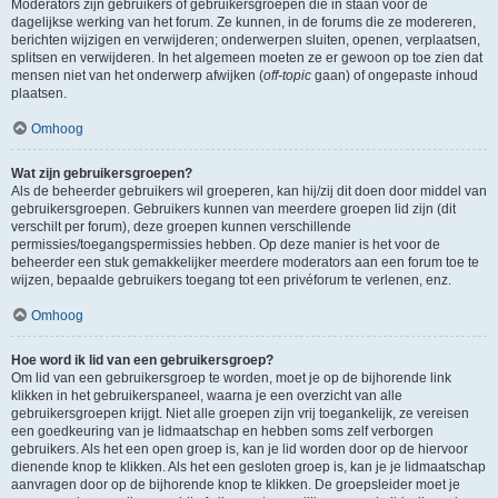
Moderators zijn gebruikers of gebruikersgroepen die in staan voor de
dagelijkse werking van het forum. Ze kunnen, in de forums die ze modereren,
berichten wijzigen en verwijderen; onderwerpen sluiten, openen, verplaatsen,
splitsen en verwijderen. In het algemeen moeten ze er gewoon op toe zien dat
mensen niet van het onderwerp afwijken (
off-topic
gaan) of ongepaste inhoud
plaatsen.
Omhoog
Wat zijn gebruikersgroepen?
Als de beheerder gebruikers wil groeperen, kan hij/zij dit doen door middel van
gebruikersgroepen. Gebruikers kunnen van meerdere groepen lid zijn (dit
verschilt per forum), deze groepen kunnen verschillende
permissies/toegangspermissies hebben. Op deze manier is het voor de
beheerder een stuk gemakkelijker meerdere moderators aan een forum toe te
wijzen, bepaalde gebruikers toegang tot een privéforum te verlenen, enz.
Omhoog
Hoe word ik lid van een gebruikersgroep?
Om lid van een gebruikersgroep te worden, moet je op de bijhorende link
klikken in het gebruikerspaneel, waarna je een overzicht van alle
gebruikersgroepen krijgt. Niet alle groepen zijn vrij toegankelijk, ze vereisen
een goedkeuring van je lidmaatschap en hebben soms zelf verborgen
gebruikers. Als het een open groep is, kan je lid worden door op de hiervoor
dienende knop te klikken. Als het een gesloten groep is, kan je je lidmaatschap
aanvragen door op de bijhorende knop te klikken. De groepsleider moet je