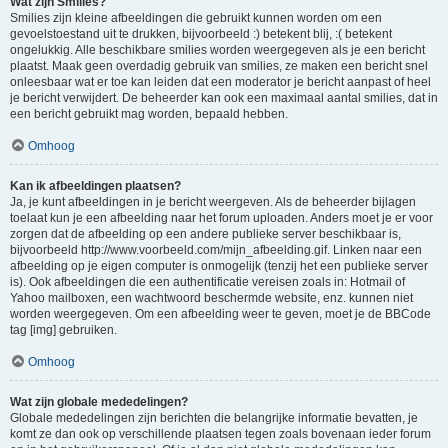
Wat zijn Smilies?
Smilies zijn kleine afbeeldingen die gebruikt kunnen worden om een
gevoelstoestand uit te drukken, bijvoorbeeld :) betekent blij, :( betekent
ongelukkig. Alle beschikbare smilies worden weergegeven als je een bericht
plaatst. Maak geen overdadig gebruik van smilies, ze maken een bericht snel
onleesbaar wat er toe kan leiden dat een moderator je bericht aanpast of heel
je bericht verwijdert. De beheerder kan ook een maximaal aantal smilies, dat in
een bericht gebruikt mag worden, bepaald hebben.
Omhoog
Kan ik afbeeldingen plaatsen?
Ja, je kunt afbeeldingen in je bericht weergeven. Als de beheerder bijlagen
toelaat kun je een afbeelding naar het forum uploaden. Anders moet je er voor
zorgen dat de afbeelding op een andere publieke server beschikbaar is,
bijvoorbeeld http://www.voorbeeld.com/mijn_afbeelding.gif. Linken naar een
afbeelding op je eigen computer is onmogelijk (tenzij het een publieke server
is). Ook afbeeldingen die een authentificatie vereisen zoals in: Hotmail of
Yahoo mailboxen, een wachtwoord beschermde website, enz. kunnen niet
worden weergegeven. Om een afbeelding weer te geven, moet je de BBCode
tag [img] gebruiken.
Omhoog
Wat zijn globale mededelingen?
Globale mededelingen zijn berichten die belangrijke informatie bevatten, je
komt ze dan ook op verschillende plaatsen tegen zoals bovenaan ieder forum