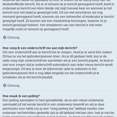
beperkte tijd nadat het geplaatst is) door te klikken op de
wijzig
knop van het
desbetreffende bericht. Als er al iemand op je bericht gereageerd heeft, komt er
onderaan je bericht een klein tekstje dat zegt hoeveel keer en wanneer je het
bericht voor het laatst je gewijzigd hebt. Dit zal niet verschijnen als nog
niemand gereageerd heeft, evenmin als een beheerder of moderator je bericht
gewijzigd heeft. Zij kunnen wel een mededeling toevoegen, waarom ze je
bericht gewijzigd hebben. Het verwijderen van een bericht is niet meer
mogelijk zodra er iemand op gereageerd heeft.
Omhoog
Hoe voeg ik een onderschrift toe aan mijn bericht?
Om een onderschrift aan je bericht toe te voegen, moet je er eerst één maken.
Dit kun je via het gebruikerspaneel doen. Als je dit gedaan hebt, kun je de
optie
voeg mijn onderschrift toe
aanvinken als je een bericht plaatst. Je kunt er
ook voor zorgen dat je onderschrift automatisch aan ieder nieuw bericht wordt
toegevoegd. Dit doe je door de bijhorende optie te activeren in het
gebruikerspaneel (het is nog altijd mogelijk om het onderschrift uit te
schakelen als je het bericht plaatst).
Omhoog
Hoe maak ik een peiling?
Een peiling aanmaken is heel gemakkelijk, als je een nieuw onderwerp
aanmaakt (of het eerste bericht in een onderwerp bewerkt en als je daar
permissies voor hebt) zou je een "voeg peiling toe" tabblad moeten zien
onderaan het berichten-gedeelte (als je dit tabblad niet kan zien, heb je niet de