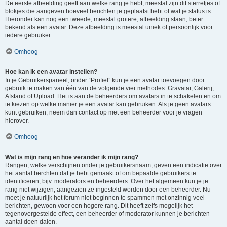
De eerste afbeelding geeft aan welke rang je hebt, meestal zijn dit sterretjes of
blokjes die aangeven hoeveel berichten je geplaatst hebt of wat je status is.
Hieronder kan nog een tweede, meestal grotere, afbeelding staan, beter
bekend als een avatar. Deze afbeelding is meestal uniek of persoonlijk voor
iedere gebruiker.
Omhoog
Hoe kan ik een avatar instellen?
In je Gebruikerspaneel, onder “Profiel” kun je een avatar toevoegen door
gebruik te maken van één van de volgende vier methodes: Gravatar, Galerij,
Afstand of Upload. Het is aan de beheerders om avatars in te schakelen en om
te kiezen op welke manier je een avatar kan gebruiken. Als je geen avatars
kunt gebruiken, neem dan contact op met een beheerder voor je vragen
hierover.
Omhoog
Wat is mijn rang en hoe verander ik mijn rang?
Rangen, welke verschijnen onder je gebruikersnaam, geven een indicatie over
het aantal berchten dat je hebt gemaakt of om bepaalde gebruikers te
identificeren, bijv. moderators en beheerders. Over het algemeen kun je je
rang niet wijzigen, aangezien ze ingesteld worden door een beheerder. Nu
moet je natuurlijk het forum niet beginnen te spammen met onzinnig veel
berichten, gewoon voor een hogere rang. Dit heeft zelfs mogelijk het
tegenovergestelde effect, een beheerder of moderator kunnen je berichten
aantal doen dalen.