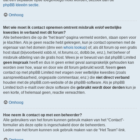
dat een bepaalde optie toegevoegd moet worden, bezoek dan de
phpBB Ideeën sectie
.
Omhoog
Met wie moet ik contact opnemen omtrent misbruik en/of wettelijke
kwesties in verband met dit forum?
Alle beheerders die op de "het team"-pagina vermeld worden, staan open voor
je klachten. Als je geen reactie hebt gekregen, kun je contact opnemen met de
eigenaar van het domein (dmv een
whois lookup
) of, als dit forum op een gratis
host staat (bijvoorbeeld xsbb.nl, nl.forums.cc, dotbb.be, enz.), het beheer of
misbruik-afdeling van de gratis host. Wees je er bewust van dat phpBB Limited
geen inspraak
heeft en dus in geen enkel geval aansprakelijk gehouden kan
worden over hoe, waar en door wie dit forum gebruikt wordt. Neem
geen
contact op met phpBB Limited met vragen over wettelijke kwesties (zoals
aanspreekbaarheid, ongepaste commentaar, enz.) die
niet direct verband
houden met de phpBB.com-website of de phpBB-software. Als je phpBB
Limited toch e-mailt over deze software die
gebruikt wordt door derden
kun je
een korte, of helemaal geen, reactie verwachten.
Omhoog
Hoe neem ik contact op met een beheerder?
Alle gebruikers van het forum kunnen gebruik maken van het “Contact”-
formulier als deze optie is ingeschakeld door de beheerders.
Leden van het forum kunnen ook gebruik maken van de “Het Team”-link.