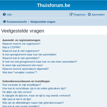
Thuisforum.be
V&A
Registreer
Aanmelden
Forumoverzicht
Veelgestelde vragen
Veelgestelde vragen
Aanmeld- en registratievragen
Waarom moet ik me registreren?
Wat is COPPA?
Waarom kan ik niet registreren?
Ik ben geregistreerd maar kan niet aanmelden!
Waarom kan ik niet aanmelden?
Ik heb me ooit geregistreerd maar kan nu niet meer aanmelden!?
Ik weet mijn wachtwoord niet meer!
Waarom word ik automatisch afgemeld?
Wat doet "verwijder cookies"?
Gebruikersvoorkeuren en instellingen
Hoe verander ik mijn instellingen?
Hoe kan ik onzichtbaar zijn in de online gebruikers lijst?
De tijden zijn niet correct!
Ik wijzigde de tijdzone, maar de tijd is nog steeds verkeerd!
Mijn taal zit niet in de lijst!
Wat zijn de afbeeldingen naast mijn gebruikersnaam?
Hoe kan ik een avatar instellen?