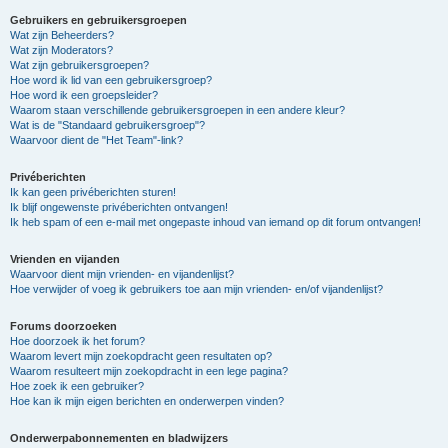
Gebruikers en gebruikersgroepen
Wat zijn Beheerders?
Wat zijn Moderators?
Wat zijn gebruikersgroepen?
Hoe word ik lid van een gebruikersgroep?
Hoe word ik een groepsleider?
Waarom staan verschillende gebruikersgroepen in een andere kleur?
Wat is de "Standaard gebruikersgroep"?
Waarvoor dient de "Het Team"-link?
Privéberichten
Ik kan geen privéberichten sturen!
Ik blijf ongewenste privéberichten ontvangen!
Ik heb spam of een e-mail met ongepaste inhoud van iemand op dit forum ontvangen!
Vrienden en vijanden
Waarvoor dient mijn vrienden- en vijandenlijst?
Hoe verwijder of voeg ik gebruikers toe aan mijn vrienden- en/of vijandenlijst?
Forums doorzoeken
Hoe doorzoek ik het forum?
Waarom levert mijn zoekopdracht geen resultaten op?
Waarom resulteert mijn zoekopdracht in een lege pagina?
Hoe zoek ik een gebruiker?
Hoe kan ik mijn eigen berichten en onderwerpen vinden?
Onderwerpabonnementen en bladwijzers