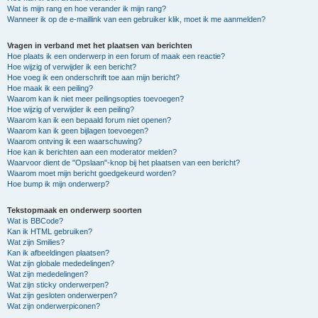
Wat is mijn rang en hoe verander ik mijn rang?
Wanneer ik op de e-maillink van een gebruiker klik, moet ik me aanmelden?
Vragen in verband met het plaatsen van berichten
Hoe plaats ik een onderwerp in een forum of maak een reactie?
Hoe wijzig of verwijder ik een bericht?
Hoe voeg ik een onderschrift toe aan mijn bericht?
Hoe maak ik een peiling?
Waarom kan ik niet meer peilingsopties toevoegen?
Hoe wijzig of verwijder ik een peiling?
Waarom kan ik een bepaald forum niet openen?
Waarom kan ik geen bijlagen toevoegen?
Waarom ontving ik een waarschuwing?
Hoe kan ik berichten aan een moderator melden?
Waarvoor dient de "Opslaan"-knop bij het plaatsen van een bericht?
Waarom moet mijn bericht goedgekeurd worden?
Hoe bump ik mijn onderwerp?
Tekstopmaak en onderwerp soorten
Wat is BBCode?
Kan ik HTML gebruiken?
Wat zijn Smilies?
Kan ik afbeeldingen plaatsen?
Wat zijn globale mededelingen?
Wat zijn mededelingen?
Wat zijn sticky onderwerpen?
Wat zijn gesloten onderwerpen?
Wat zijn onderwerpiconen?