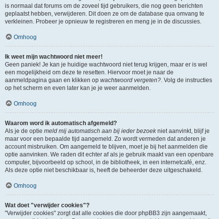
is normaal dat forums om de zoveel tijd gebruikers, die nog geen berichten
geplaatst hebben, verwijderen. Dit doen ze om de database qua omvang te
verkleinen. Probeer je opnieuw te registreren en meng je in de discussies.
Omhoog
Ik weet mijn wachtwoord niet meer!
Geen paniek! Je kan je huidige wachtwoord niet terug krijgen, maar er is wel
een mogelijkheid om deze te resetten. Hiervoor moet je naar de
aanmeldpagina gaan en klikken op
wachtwoord vergeten?
. Volg de instructies
op het scherm en even later kan je je weer aanmelden.
Omhoog
Waarom word ik automatisch afgemeld?
Als je de optie
meld mij automatisch aan bij ieder bezoek
niet aanvinkt, blijf je
maar voor een bepaalde tijd aangemeld. Zo wordt vermeden dat anderen je
account misbruiken. Om aangemeld te blijven, moet je bij het aanmelden die
optie aanvinken. We raden dit echter af als je gebruik maakt van een openbare
computer, bijvoorbeeld op school, in de bibliotheek, in een internetcafé, enz.
Als deze optie niet beschikbaar is, heeft de beheerder deze uitgeschakeld.
Omhoog
Wat doet "verwijder cookies"?
"Verwijder cookies" zorgt dat alle cookies die door phpBB3 zijn aangemaakt,