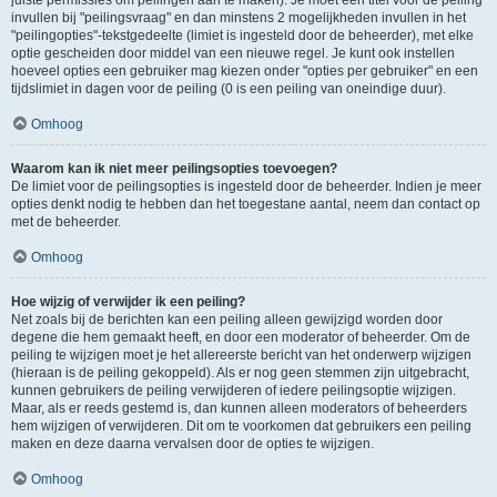
juiste permissies om peilingen aan te maken). Je moet een titel voor de peiling
invullen bij "peilingsvraag" en dan minstens 2 mogelijkheden invullen in het
"peilingopties"-tekstgedeelte (limiet is ingesteld door de beheerder), met elke
optie gescheiden door middel van een nieuwe regel. Je kunt ook instellen
hoeveel opties een gebruiker mag kiezen onder "opties per gebruiker" en een
tijdslimiet in dagen voor de peiling (0 is een peiling van oneindige duur).
Omhoog
Waarom kan ik niet meer peilingsopties toevoegen?
De limiet voor de peilingsopties is ingesteld door de beheerder. Indien je meer
opties denkt nodig te hebben dan het toegestane aantal, neem dan contact op
met de beheerder.
Omhoog
Hoe wijzig of verwijder ik een peiling?
Net zoals bij de berichten kan een peiling alleen gewijzigd worden door
degene die hem gemaakt heeft, en door een moderator of beheerder. Om de
peiling te wijzigen moet je het allereerste bericht van het onderwerp wijzigen
(hieraan is de peiling gekoppeld). Als er nog geen stemmen zijn uitgebracht,
kunnen gebruikers de peiling verwijderen of iedere peilingsoptie wijzigen.
Maar, als er reeds gestemd is, dan kunnen alleen moderators of beheerders
hem wijzigen of verwijderen. Dit om te voorkomen dat gebruikers een peiling
maken en deze daarna vervalsen door de opties te wijzigen.
Omhoog