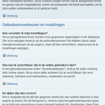
weer verwijderd worden. Deze cookies zorgen ervoor dat je aangemeld wordt
en geven ook de mogelijkheid, indien de beheerder dit heeft inschakeld, om te
zien welke onderwerpen je al gelezen hebt.
Omhoog
Gebruikersvoorkeuren en instellingen
Hoe verander ik mijn instellingen?
Als je geregistreerd bent, worden al je gegevens opgeslagen in de database.
Om ze te wijzigen moet je op de
gebruikerspaneel
link klikken (deze staat
meestal bovenaan op de pagina, maar dit kan verschillen), daarna kun je je
instellingen wijzigen.
Omhoog
Hoe kan ik onzichtbaar zijn in de online gebruikers lijst?
In het gebruikerspaneel onder "foruminstellingen", vind je de optie
Verberg
mijn online status
. Als je deze optie activeert zul je onzichtbaar zijn voor
iedereen, behalve voor beheerders, moderators en jezelf.
Omhoog
De tijden zijn niet correct!
Het is mogelijk dat de tijd die gegeven wordt van een andere tijdzone is dan
waarin jij woont. Als dit het geval is, moet je naar het gebruikerspaneel gaan
en je tijdzone veranderen in een bepaald gebied (vb: Amsterdam, New York,