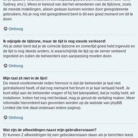
Sydney, enz.). Wees er bewust van dat het veranderen van de tijdzone, zoals
de meeste instellingen, alleen gedaan kunnen worden door geregistreerde
gebruikers. Als je nog niet geregistreerd bent is dit een goed moment om dit te
doen.
Omhoog
Ik wijzigde de tijdzone, maar de tijd is nog steeds verkeerd!
Als je zeker bent dat je de correcte tijdzone en zomertijd goed hebt ingevuld en
de tijd is nog steeds anders, is waarschijnlijk de tijd op de server verkeerd
ingesteld en zullen de beheerders een aanpassing moeten doen.
Omhoog
Mijn taal zit niet in de lijst!
De meest voorkomende reden hiervoor is dat de beheerder je taal niet
geïnstalleerd heeft, of dat nog niemand het forum in je taal vertaald heeft. Je
kunt altijd aan de beheerder vragen of hij het talenpakket, dat je nodig hebt, wil
installeren. Indien het nog niet bestaat, mag je gerust de vertaling maken. Meer
informatie hieromtrent kan gevonden worden op de website van phpBB
Limited (de link staat onderaan iedere pagina).
Omhoog
Wat zijn de afbeeldingen naast mijn gebruikersnaam?
Er kunnen 2 afbeeldingen bij een gebruikersnaam staan als je berichten leest.