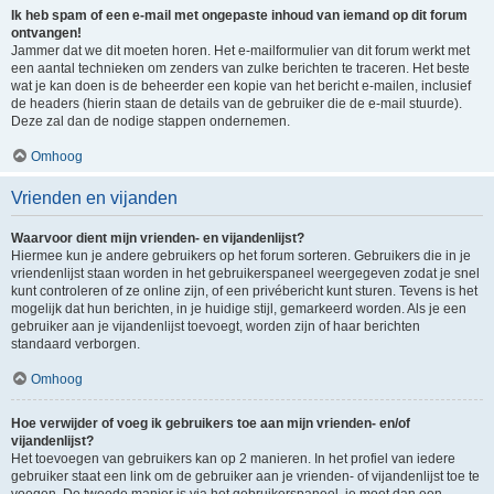
Ik heb spam of een e-mail met ongepaste inhoud van iemand op dit forum
ontvangen!
Jammer dat we dit moeten horen. Het e-mailformulier van dit forum werkt met
een aantal technieken om zenders van zulke berichten te traceren. Het beste
wat je kan doen is de beheerder een kopie van het bericht e-mailen, inclusief
de headers (hierin staan de details van de gebruiker die de e-mail stuurde).
Deze zal dan de nodige stappen ondernemen.
Omhoog
Vrienden en vijanden
Waarvoor dient mijn vrienden- en vijandenlijst?
Hiermee kun je andere gebruikers op het forum sorteren. Gebruikers die in je
vriendenlijst staan worden in het gebruikerspaneel weergegeven zodat je snel
kunt controleren of ze online zijn, of een privébericht kunt sturen. Tevens is het
mogelijk dat hun berichten, in je huidige stijl, gemarkeerd worden. Als je een
gebruiker aan je vijandenlijst toevoegt, worden zijn of haar berichten
standaard verborgen.
Omhoog
Hoe verwijder of voeg ik gebruikers toe aan mijn vrienden- en/of
vijandenlijst?
Het toevoegen van gebruikers kan op 2 manieren. In het profiel van iedere
gebruiker staat een link om de gebruiker aan je vrienden- of vijandenlijst toe te