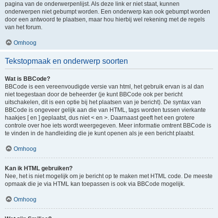
pagina van de onderwerpenlijst. Als deze link er niet staat, kunnen
onderwerpen niet gebumpt worden. Een onderwerp kan ook gebumpt worden
door een antwoord te plaatsen, maar hou hierbij wel rekening met de regels
van het forum.
Omhoog
Tekstopmaak en onderwerp soorten
Wat is BBCode?
BBCode is een vereenvoudigde versie van html, het gebruik ervan is al dan
niet toegestaan door de beheerder (je kunt BBCode ook per bericht
uitschakelen, dit is een optie bij het plaatsen van je bericht). De syntax van
BBCode is ongeveer gelijk aan die van HTML, tags worden tussen vierkante
haakjes [ en ] geplaatst, dus niet < en >. Daarnaast geeft het een grotere
controle over hoe iets wordt weergegeven. Meer informatie omtrent BBCode is
te vinden in de handleiding die je kunt openen als je een bericht plaatst.
Omhoog
Kan ik HTML gebruiken?
Nee, het is niet mogelijk om je bericht op te maken met HTML code. De meeste
opmaak die je via HTML kan toepassen is ook via BBCode mogelijk.
Omhoog