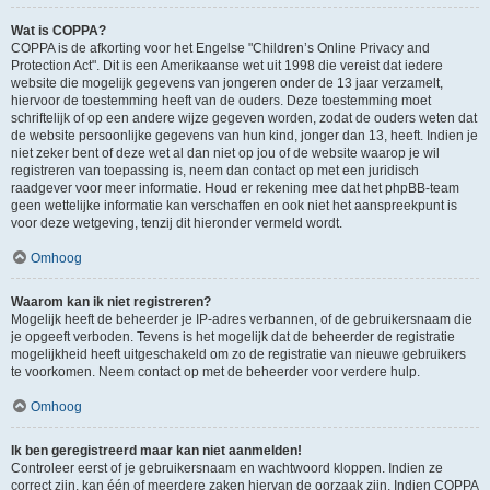
Wat is COPPA?
COPPA is de afkorting voor het Engelse "Children’s Online Privacy and
Protection Act". Dit is een Amerikaanse wet uit 1998 die vereist dat iedere
website die mogelijk gegevens van jongeren onder de 13 jaar verzamelt,
hiervoor de toestemming heeft van de ouders. Deze toestemming moet
schriftelijk of op een andere wijze gegeven worden, zodat de ouders weten dat
de website persoonlijke gegevens van hun kind, jonger dan 13, heeft. Indien je
niet zeker bent of deze wet al dan niet op jou of de website waarop je wil
registreren van toepassing is, neem dan contact op met een juridisch
raadgever voor meer informatie. Houd er rekening mee dat het phpBB-team
geen wettelijke informatie kan verschaffen en ook niet het aanspreekpunt is
voor deze wetgeving, tenzij dit hieronder vermeld wordt.
Omhoog
Waarom kan ik niet registreren?
Mogelijk heeft de beheerder je IP-adres verbannen, of de gebruikersnaam die
je opgeeft verboden. Tevens is het mogelijk dat de beheerder de registratie
mogelijkheid heeft uitgeschakeld om zo de registratie van nieuwe gebruikers
te voorkomen. Neem contact op met de beheerder voor verdere hulp.
Omhoog
Ik ben geregistreerd maar kan niet aanmelden!
Controleer eerst of je gebruikersnaam en wachtwoord kloppen. Indien ze
correct zijn, kan één of meerdere zaken hiervan de oorzaak zijn. Indien COPPA