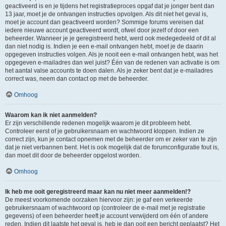
geactiveerd is en je tijdens het registratieproces opgaf dat je jonger bent dan
13 jaar, moet je de ontvangen instructies opvolgen. Als dit niet het geval is,
moet je account dan geactiveerd worden? Sommige forums vereisen dat
iedere nieuwe account geactiveerd wordt, ofwel door jezelf of door een
beheerder. Wanneer je je geregistreerd hebt, werd ook medegedeeld of dit al
dan niet nodig is. Indien je een e-mail ontvangen hebt, moet je de daarin
opgegeven instructies volgen. Als je nooit een e-mail ontvangen hebt, was het
opgegeven e-mailadres dan wel juist? Één van de redenen van activatie is om
het aantal valse accounts te doen dalen. Als je zeker bent dat je e-mailadres
correct was, neem dan contact op met de beheerder.
Omhoog
Waarom kan ik niet aanmelden?
Er zijn verschillende redenen mogelijk waarom je dit probleem hebt.
Controleer eerst of je gebruikersnaam en wachtwoord kloppen. Indien ze
correct zijn, kun je contact opnemen met de beheerder om er zeker van te zijn
dat je niet verbannen bent. Het is ook mogelijk dat de forumconfiguratie fout is,
dan moet dit door de beheerder opgelost worden.
Omhoog
Ik heb me ooit geregistreerd maar kan nu niet meer aanmelden!?
De meest voorkomende oorzaken hiervoor zijn: je gaf een verkeerde
gebruikersnaam of wachtwoord op (controleer de e-mail met je registratie
gegevens) of een beheerder heeft je account verwijderd om één of andere
reden. Indien dit laatste het geval is, heb je dan ooit een bericht geplaatst? Het