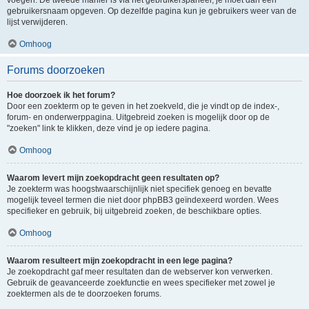
voegen. De tweede manier is via het gebruikerspaneel, je moet dan een
gebruikersnaam opgeven. Op dezelfde pagina kun je gebruikers weer van de
lijst verwijderen.
Omhoog
Forums doorzoeken
Hoe doorzoek ik het forum?
Door een zoekterm op te geven in het zoekveld, die je vindt op de index-,
forum- en onderwerppagina. Uitgebreid zoeken is mogelijk door op de
"zoeken" link te klikken, deze vind je op iedere pagina.
Omhoog
Waarom levert mijn zoekopdracht geen resultaten op?
Je zoekterm was hoogstwaarschijnlijk niet specifiek genoeg en bevatte
mogelijk teveel termen die niet door phpBB3 geïndexeerd worden. Wees
specifieker en gebruik, bij uitgebreid zoeken, de beschikbare opties.
Omhoog
Waarom resulteert mijn zoekopdracht in een lege pagina?
Je zoekopdracht gaf meer resultaten dan de webserver kon verwerken.
Gebruik de geavanceerde zoekfunctie en wees specifieker met zowel je
zoektermen als de te doorzoeken forums.