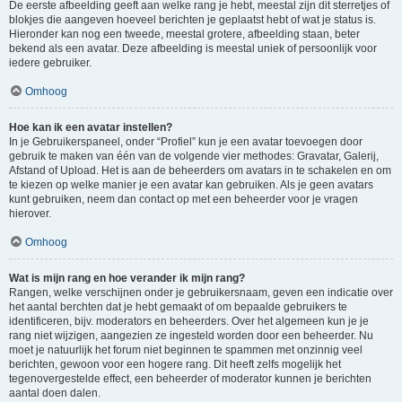
De eerste afbeelding geeft aan welke rang je hebt, meestal zijn dit sterretjes of
blokjes die aangeven hoeveel berichten je geplaatst hebt of wat je status is.
Hieronder kan nog een tweede, meestal grotere, afbeelding staan, beter
bekend als een avatar. Deze afbeelding is meestal uniek of persoonlijk voor
iedere gebruiker.
Omhoog
Hoe kan ik een avatar instellen?
In je Gebruikerspaneel, onder “Profiel” kun je een avatar toevoegen door
gebruik te maken van één van de volgende vier methodes: Gravatar, Galerij,
Afstand of Upload. Het is aan de beheerders om avatars in te schakelen en om
te kiezen op welke manier je een avatar kan gebruiken. Als je geen avatars
kunt gebruiken, neem dan contact op met een beheerder voor je vragen
hierover.
Omhoog
Wat is mijn rang en hoe verander ik mijn rang?
Rangen, welke verschijnen onder je gebruikersnaam, geven een indicatie over
het aantal berchten dat je hebt gemaakt of om bepaalde gebruikers te
identificeren, bijv. moderators en beheerders. Over het algemeen kun je je
rang niet wijzigen, aangezien ze ingesteld worden door een beheerder. Nu
moet je natuurlijk het forum niet beginnen te spammen met onzinnig veel
berichten, gewoon voor een hogere rang. Dit heeft zelfs mogelijk het
tegenovergestelde effect, een beheerder of moderator kunnen je berichten
aantal doen dalen.