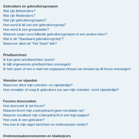
Gebruikers en gebruikersgroepen
Wat zijn Beheerders?
Wat zijn Moderators?
Wat zijn gebruikersgroepen?
Hoe word ik lid van een gebruikersgroep?
Hoe word ik een groepsleider?
Waarom staan verschillende gebruikersgroepen in een andere kleur?
Wat is de "Standaard gebruikersgroep"?
Waarvoor dient de "Het Team"-link?
Privéberichten
Ik kan geen privéberichten sturen!
Ik blijf ongewenste privéberichten ontvangen!
Ik heb spam of een e-mail met ongepaste inhoud van iemand op dit forum ontvangen!
Vrienden en vijanden
Waarvoor dient mijn vrienden- en vijandenlijst?
Hoe verwijder of voeg ik gebruikers toe aan mijn vrienden- en/of vijandenlijst?
Forums doorzoeken
Hoe doorzoek ik het forum?
Waarom levert mijn zoekopdracht geen resultaten op?
Waarom resulteert mijn zoekopdracht in een lege pagina?
Hoe zoek ik een gebruiker?
Hoe kan ik mijn eigen berichten en onderwerpen vinden?
Onderwerpabonnementen en bladwijzers