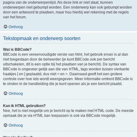
pagina van de onderwerpenlijst. Als deze link er niet staat, kunnen
onderwerpen niet gebumpt worden. Een onderwerp kan ook gebumpt worden
door een antwoord te plaatsen, maar hou hierbij wel rekening met de regels
van het forum.
Omhoog
Tekstopmaak en onderwerp soorten
Wat is BBCode?
BBCode is een vereenvoudigde versie van html, het gebruik ervan is al dan
niet toegestaan door de beheerder (je kunt BBCode ook per bericht
uitschakelen, dit is een optie bij het plaatsen van je bericht). De syntax van
BBCode is ongeveer gelijk aan die van HTML, tags worden tussen vierkante
haakjes [ en ] geplaatst, dus niet < en >. Daarnaast geeft het een grotere
controle over hoe iets wordt weergegeven. Meer informatie omtrent BBCode is
te vinden in de handleiding die je kunt openen als je een bericht plaatst.
Omhoog
Kan ik HTML gebruiken?
Nee, het is niet mogelijk om je bericht op te maken met HTML code. De meeste
opmaak die je via HTML kan toepassen is ook via BBCode mogelijk.
Omhoog