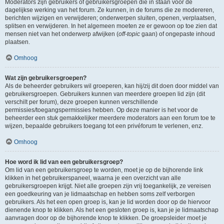
Moderators zijn gebruikers of gebruikersgroepen die in staan voor de
dagelijkse werking van het forum. Ze kunnen, in de forums die ze modereren,
berichten wijzigen en verwijderen; onderwerpen sluiten, openen, verplaatsen,
splitsen en verwijderen. In het algemeen moeten ze er gewoon op toe zien dat
mensen niet van het onderwerp afwijken (
off-topic
gaan) of ongepaste inhoud
plaatsen.
Omhoog
Wat zijn gebruikersgroepen?
Als de beheerder gebruikers wil groeperen, kan hij/zij dit doen door middel van
gebruikersgroepen. Gebruikers kunnen van meerdere groepen lid zijn (dit
verschilt per forum), deze groepen kunnen verschillende
permissies/toegangspermissies hebben. Op deze manier is het voor de
beheerder een stuk gemakkelijker meerdere moderators aan een forum toe te
wijzen, bepaalde gebruikers toegang tot een privéforum te verlenen, enz.
Omhoog
Hoe word ik lid van een gebruikersgroep?
Om lid van een gebruikersgroep te worden, moet je op de bijhorende link
klikken in het gebruikerspaneel, waarna je een overzicht van alle
gebruikersgroepen krijgt. Niet alle groepen zijn vrij toegankelijk, ze vereisen
een goedkeuring van je lidmaatschap en hebben soms zelf verborgen
gebruikers. Als het een open groep is, kan je lid worden door op de hiervoor
dienende knop te klikken. Als het een gesloten groep is, kan je je lidmaatschap
aanvragen door op de bijhorende knop te klikken. De groepsleider moet je