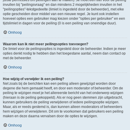
juiste permissies om peilingen aan te maken). Je moet een titel voor de peiling
invullen bij "peilingsvraag" en dan minstens 2 mogelijkheden invullen in het
"peilingopties"-tekstgedeelte (limiet is ingesteld door de beheerder), met elke
optie gescheiden door middel van een nieuwe regel. Je kunt ook instellen
hoeveel opties een gebruiker mag kiezen onder "opties per gebruiker" en een
tijdslimiet in dagen voor de peiling (0 is een peiling van oneindige duur).
Omhoog
Waarom kan ik niet meer peilingsopties toevoegen?
De limiet voor de peilingsopties is ingesteld door de beheerder. Indien je meer
opties denkt nodig te hebben dan het toegestane aantal, neem dan contact op
met de beheerder.
Omhoog
Hoe wijzig of verwijder ik een peiling?
Net zoals bij de berichten kan een peiling alleen gewijzigd worden door
degene die hem gemaakt heeft, en door een moderator of beheerder. Om de
peiling te wijzigen moet je het allereerste bericht van het onderwerp wijzigen
(hieraan is de peiling gekoppeld). Als er nog geen stemmen zijn uitgebracht,
kunnen gebruikers de peiling verwijderen of iedere peilingsoptie wijzigen.
Maar, als er reeds gestemd is, dan kunnen alleen moderators of beheerders
hem wijzigen of verwijderen. Dit om te voorkomen dat gebruikers een peiling
maken en deze daarna vervalsen door de opties te wijzigen.
Omhoog