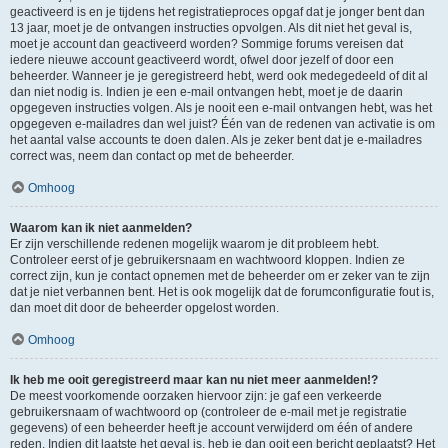
geactiveerd is en je tijdens het registratieproces opgaf dat je jonger bent dan
13 jaar, moet je de ontvangen instructies opvolgen. Als dit niet het geval is,
moet je account dan geactiveerd worden? Sommige forums vereisen dat
iedere nieuwe account geactiveerd wordt, ofwel door jezelf of door een
beheerder. Wanneer je je geregistreerd hebt, werd ook medegedeeld of dit al
dan niet nodig is. Indien je een e-mail ontvangen hebt, moet je de daarin
opgegeven instructies volgen. Als je nooit een e-mail ontvangen hebt, was het
opgegeven e-mailadres dan wel juist? Één van de redenen van activatie is om
het aantal valse accounts te doen dalen. Als je zeker bent dat je e-mailadres
correct was, neem dan contact op met de beheerder.
Omhoog
Waarom kan ik niet aanmelden?
Er zijn verschillende redenen mogelijk waarom je dit probleem hebt.
Controleer eerst of je gebruikersnaam en wachtwoord kloppen. Indien ze
correct zijn, kun je contact opnemen met de beheerder om er zeker van te zijn
dat je niet verbannen bent. Het is ook mogelijk dat de forumconfiguratie fout is,
dan moet dit door de beheerder opgelost worden.
Omhoog
Ik heb me ooit geregistreerd maar kan nu niet meer aanmelden!?
De meest voorkomende oorzaken hiervoor zijn: je gaf een verkeerde
gebruikersnaam of wachtwoord op (controleer de e-mail met je registratie
gegevens) of een beheerder heeft je account verwijderd om één of andere
reden. Indien dit laatste het geval is, heb je dan ooit een bericht geplaatst? Het