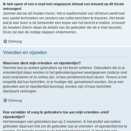
Ik heb spam of een e-mail met ongepaste inhoud van iemand op dit forum
ontvangen!
Jammer dat we dit moeten horen. Het e-mailformulier van dit forum werkt met
een aantal technieken om zenders van zulke berichten te traceren. Het beste
wat je kan doen is de beheerder een kopie van het bericht e-mailen, inclusief
de headers (hierin staan de details van de gebruiker die de e-mail stuurde).
Deze zal dan de nodige stappen ondernemen.
Omhoog
Vrienden en vijanden
Waarvoor dient mijn vrienden- en vijandenlijst?
Hiermee kun je andere gebruikers op het forum sorteren. Gebruikers die in je
vriendenlijst staan worden in het gebruikerspaneel weergegeven zodat je snel
kunt controleren of ze online zijn, of een privébericht kunt sturen. Tevens is het
mogelijk dat hun berichten, in je huidige stijl, gemarkeerd worden. Als je een
gebruiker aan je vijandenlijst toevoegt, worden zijn of haar berichten
standaard verborgen.
Omhoog
Hoe verwijder of voeg ik gebruikers toe aan mijn vrienden- en/of
vijandenlijst?
Het toevoegen van gebruikers kan op 2 manieren. In het profiel van iedere
gebruiker staat een link om de gebruiker aan je vrienden- of vijandenlijst toe te