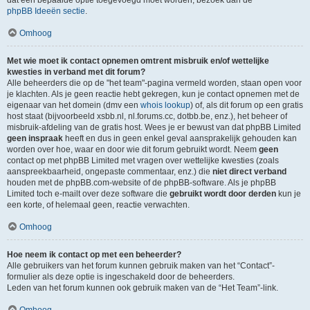
dat een bepaalde optie toegevoegd moet worden, bezoek dan de
phpBB Ideeën sectie
.
Omhoog
Met wie moet ik contact opnemen omtrent misbruik en/of wettelijke
kwesties in verband met dit forum?
Alle beheerders die op de "het team"-pagina vermeld worden, staan open voor
je klachten. Als je geen reactie hebt gekregen, kun je contact opnemen met de
eigenaar van het domein (dmv een
whois lookup
) of, als dit forum op een gratis
host staat (bijvoorbeeld xsbb.nl, nl.forums.cc, dotbb.be, enz.), het beheer of
misbruik-afdeling van de gratis host. Wees je er bewust van dat phpBB Limited
geen inspraak
heeft en dus in geen enkel geval aansprakelijk gehouden kan
worden over hoe, waar en door wie dit forum gebruikt wordt. Neem
geen
contact op met phpBB Limited met vragen over wettelijke kwesties (zoals
aanspreekbaarheid, ongepaste commentaar, enz.) die
niet direct verband
houden met de phpBB.com-website of de phpBB-software. Als je phpBB
Limited toch e-mailt over deze software die
gebruikt wordt door derden
kun je
een korte, of helemaal geen, reactie verwachten.
Omhoog
Hoe neem ik contact op met een beheerder?
Alle gebruikers van het forum kunnen gebruik maken van het “Contact”-
formulier als deze optie is ingeschakeld door de beheerders.
Leden van het forum kunnen ook gebruik maken van de “Het Team”-link.