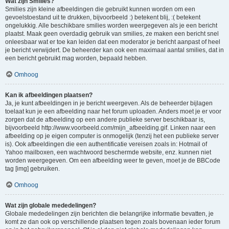
Wat zijn Smilies?
Smilies zijn kleine afbeeldingen die gebruikt kunnen worden om een
gevoelstoestand uit te drukken, bijvoorbeeld :) betekent blij, :( betekent
ongelukkig. Alle beschikbare smilies worden weergegeven als je een bericht
plaatst. Maak geen overdadig gebruik van smilies, ze maken een bericht snel
onleesbaar wat er toe kan leiden dat een moderator je bericht aanpast of heel
je bericht verwijdert. De beheerder kan ook een maximaal aantal smilies, dat in
een bericht gebruikt mag worden, bepaald hebben.
Omhoog
Kan ik afbeeldingen plaatsen?
Ja, je kunt afbeeldingen in je bericht weergeven. Als de beheerder bijlagen
toelaat kun je een afbeelding naar het forum uploaden. Anders moet je er voor
zorgen dat de afbeelding op een andere publieke server beschikbaar is,
bijvoorbeeld http://www.voorbeeld.com/mijn_afbeelding.gif. Linken naar een
afbeelding op je eigen computer is onmogelijk (tenzij het een publieke server
is). Ook afbeeldingen die een authentificatie vereisen zoals in: Hotmail of
Yahoo mailboxen, een wachtwoord beschermde website, enz. kunnen niet
worden weergegeven. Om een afbeelding weer te geven, moet je de BBCode
tag [img] gebruiken.
Omhoog
Wat zijn globale mededelingen?
Globale mededelingen zijn berichten die belangrijke informatie bevatten, je
komt ze dan ook op verschillende plaatsen tegen zoals bovenaan ieder forum