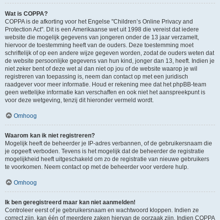
Wat is COPPA?
COPPA is de afkorting voor het Engelse "Children’s Online Privacy and
Protection Act". Dit is een Amerikaanse wet uit 1998 die vereist dat iedere
website die mogelijk gegevens van jongeren onder de 13 jaar verzamelt,
hiervoor de toestemming heeft van de ouders. Deze toestemming moet
schriftelijk of op een andere wijze gegeven worden, zodat de ouders weten dat
de website persoonlijke gegevens van hun kind, jonger dan 13, heeft. Indien je
niet zeker bent of deze wet al dan niet op jou of de website waarop je wil
registreren van toepassing is, neem dan contact op met een juridisch
raadgever voor meer informatie. Houd er rekening mee dat het phpBB-team
geen wettelijke informatie kan verschaffen en ook niet het aanspreekpunt is
voor deze wetgeving, tenzij dit hieronder vermeld wordt.
Omhoog
Waarom kan ik niet registreren?
Mogelijk heeft de beheerder je IP-adres verbannen, of de gebruikersnaam die
je opgeeft verboden. Tevens is het mogelijk dat de beheerder de registratie
mogelijkheid heeft uitgeschakeld om zo de registratie van nieuwe gebruikers
te voorkomen. Neem contact op met de beheerder voor verdere hulp.
Omhoog
Ik ben geregistreerd maar kan niet aanmelden!
Controleer eerst of je gebruikersnaam en wachtwoord kloppen. Indien ze
correct zijn, kan één of meerdere zaken hiervan de oorzaak zijn. Indien COPPA