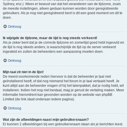
Sydney, enz.). Wees er bewust van dat het veranderen van de tijdzone, zoals
de meeste instellingen, alleen gedaan kunnen worden door geregistreerde
gebruikers. Als je nog niet geregistreerd bent is dit een goed moment om dit te
doen.
Omhoog
Ik wijzigde de tijdzone, maar de tijd is nog steeds verkeerd!
Als je zeker bent dat je de correcte tijdzone en zomertijd goed hebt ingevuld en
de tijd is nog steeds anders, is waarschijnlijk de tijd op de server verkeerd
ingesteld en zullen de beheerders een aanpassing moeten doen.
Omhoog
Mijn taal zit niet in de lijst!
De meest voorkomende reden hiervoor is dat de beheerder je taal niet
geïnstalleerd heeft, of dat nog niemand het forum in je taal vertaald heeft. Je
kunt altijd aan de beheerder vragen of hij het talenpakket, dat je nodig hebt, wil
installeren. Indien het nog niet bestaat, mag je gerust de vertaling maken. Meer
informatie hieromtrent kan gevonden worden op de website van phpBB
Limited (de link staat onderaan iedere pagina).
Omhoog
Wat zijn de afbeeldingen naast mijn gebruikersnaam?
Er kunnen 2 afbeeldingen bij een gebruikersnaam staan als je berichten leest.