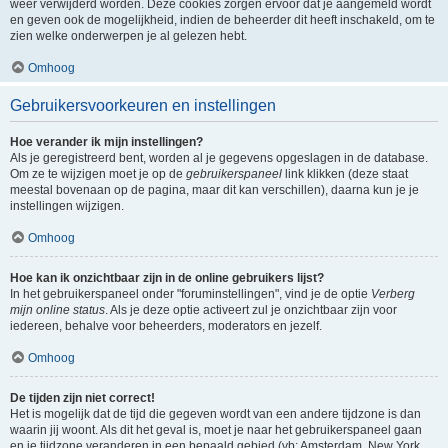
weer verwijderd worden. Deze cookies zorgen ervoor dat je aangemeld wordt
en geven ook de mogelijkheid, indien de beheerder dit heeft inschakeld, om te
zien welke onderwerpen je al gelezen hebt.
Omhoog
Gebruikersvoorkeuren en instellingen
Hoe verander ik mijn instellingen?
Als je geregistreerd bent, worden al je gegevens opgeslagen in de database.
Om ze te wijzigen moet je op de
gebruikerspaneel
link klikken (deze staat
meestal bovenaan op de pagina, maar dit kan verschillen), daarna kun je je
instellingen wijzigen.
Omhoog
Hoe kan ik onzichtbaar zijn in de online gebruikers lijst?
In het gebruikerspaneel onder "foruminstellingen", vind je de optie
Verberg
mijn online status
. Als je deze optie activeert zul je onzichtbaar zijn voor
iedereen, behalve voor beheerders, moderators en jezelf.
Omhoog
De tijden zijn niet correct!
Het is mogelijk dat de tijd die gegeven wordt van een andere tijdzone is dan
waarin jij woont. Als dit het geval is, moet je naar het gebruikerspaneel gaan
en je tijdzone veranderen in een bepaald gebied (vb: Amsterdam, New York,