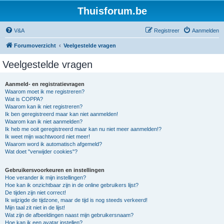
Thuisforum.be
V&A
Registreer
Aanmelden
Forumoverzicht
Veelgestelde vragen
Veelgestelde vragen
Aanmeld- en registratievragen
Waarom moet ik me registreren?
Wat is COPPA?
Waarom kan ik niet registreren?
Ik ben geregistreerd maar kan niet aanmelden!
Waarom kan ik niet aanmelden?
Ik heb me ooit geregistreerd maar kan nu niet meer aanmelden!?
Ik weet mijn wachtwoord niet meer!
Waarom word ik automatisch afgemeld?
Wat doet "verwijder cookies"?
Gebruikersvoorkeuren en instellingen
Hoe verander ik mijn instellingen?
Hoe kan ik onzichtbaar zijn in de online gebruikers lijst?
De tijden zijn niet correct!
Ik wijzigde de tijdzone, maar de tijd is nog steeds verkeerd!
Mijn taal zit niet in de lijst!
Wat zijn de afbeeldingen naast mijn gebruikersnaam?
Hoe kan ik een avatar instellen?