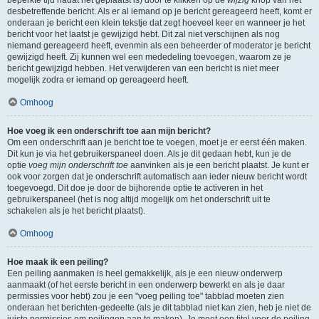
beperkte tijd nadat het geplaatst is) door te klikken op de
wijzig
knop van het
desbetreffende bericht. Als er al iemand op je bericht gereageerd heeft, komt er
onderaan je bericht een klein tekstje dat zegt hoeveel keer en wanneer je het
bericht voor het laatst je gewijzigd hebt. Dit zal niet verschijnen als nog
niemand gereageerd heeft, evenmin als een beheerder of moderator je bericht
gewijzigd heeft. Zij kunnen wel een mededeling toevoegen, waarom ze je
bericht gewijzigd hebben. Het verwijderen van een bericht is niet meer
mogelijk zodra er iemand op gereageerd heeft.
Omhoog
Hoe voeg ik een onderschrift toe aan mijn bericht?
Om een onderschrift aan je bericht toe te voegen, moet je er eerst één maken.
Dit kun je via het gebruikerspaneel doen. Als je dit gedaan hebt, kun je de
optie
voeg mijn onderschrift toe
aanvinken als je een bericht plaatst. Je kunt er
ook voor zorgen dat je onderschrift automatisch aan ieder nieuw bericht wordt
toegevoegd. Dit doe je door de bijhorende optie te activeren in het
gebruikerspaneel (het is nog altijd mogelijk om het onderschrift uit te
schakelen als je het bericht plaatst).
Omhoog
Hoe maak ik een peiling?
Een peiling aanmaken is heel gemakkelijk, als je een nieuw onderwerp
aanmaakt (of het eerste bericht in een onderwerp bewerkt en als je daar
permissies voor hebt) zou je een "voeg peiling toe" tabblad moeten zien
onderaan het berichten-gedeelte (als je dit tabblad niet kan zien, heb je niet de