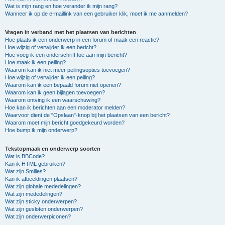
Wat is mijn rang en hoe verander ik mijn rang?
Wanneer ik op de e-maillink van een gebruiker klik, moet ik me aanmelden?
Vragen in verband met het plaatsen van berichten
Hoe plaats ik een onderwerp in een forum of maak een reactie?
Hoe wijzig of verwijder ik een bericht?
Hoe voeg ik een onderschrift toe aan mijn bericht?
Hoe maak ik een peiling?
Waarom kan ik niet meer peilingsopties toevoegen?
Hoe wijzig of verwijder ik een peiling?
Waarom kan ik een bepaald forum niet openen?
Waarom kan ik geen bijlagen toevoegen?
Waarom ontving ik een waarschuwing?
Hoe kan ik berichten aan een moderator melden?
Waarvoor dient de "Opslaan"-knop bij het plaatsen van een bericht?
Waarom moet mijn bericht goedgekeurd worden?
Hoe bump ik mijn onderwerp?
Tekstopmaak en onderwerp soorten
Wat is BBCode?
Kan ik HTML gebruiken?
Wat zijn Smilies?
Kan ik afbeeldingen plaatsen?
Wat zijn globale mededelingen?
Wat zijn mededelingen?
Wat zijn sticky onderwerpen?
Wat zijn gesloten onderwerpen?
Wat zijn onderwerpiconen?