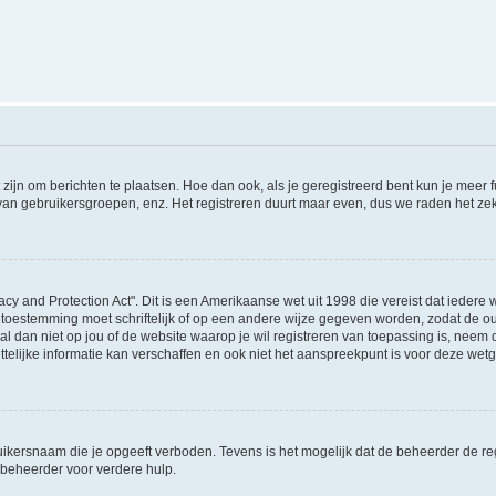
 zijn om berichten te plaatsen. Hoe dan ook, als je geregistreerd bent kun je meer
 van gebruikersgroepen, enz. Het registreren duurt maar even, dus we raden het ze
acy and Protection Act". Dit is een Amerikaanse wet uit 1998 die vereist dat ieder
 toestemming moet schriftelijk of op een andere wijze gegeven worden, zodat de 
et al dan niet op jou of de website waarop je wil registreren van toepassing is, nee
lijke informatie kan verschaffen en ook niet het aanspreekpunt is voor deze wetge
ikersnaam die je opgeeft verboden. Tevens is het mogelijk dat de beheerder de regi
beheerder voor verdere hulp.