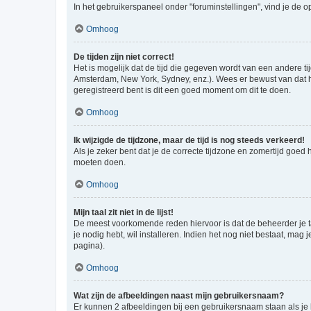
In het gebruikerspaneel onder "foruminstellingen", vind je de o
Omhoog
De tijden zijn niet correct!
Het is mogelijk dat de tijd die gegeven wordt van een andere ti
Amsterdam, New York, Sydney, enz.). Wees er bewust van dat he
geregistreerd bent is dit een goed moment om dit te doen.
Omhoog
Ik wijzigde de tijdzone, maar de tijd is nog steeds verkeerd!
Als je zeker bent dat je de correcte tijdzone en zomertijd goed
moeten doen.
Omhoog
Mijn taal zit niet in de lijst!
De meest voorkomende reden hiervoor is dat de beheerder je taal 
je nodig hebt, wil installeren. Indien het nog niet bestaat, m
pagina).
Omhoog
Wat zijn de afbeeldingen naast mijn gebruikersnaam?
Er kunnen 2 afbeeldingen bij een gebruikersnaam staan als je be