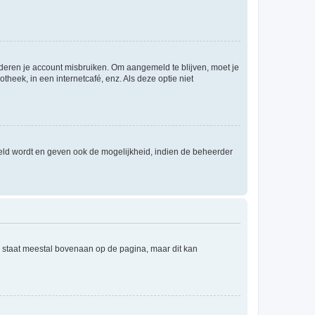
nderen je account misbruiken. Om aangemeld te blijven, moet je
theek, in een internetcafé, enz. Als deze optie niet
eld wordt en geven ook de mogelijkheid, indien de beheerder
e staat meestal bovenaan op de pagina, maar dit kan