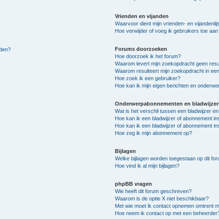
Vrienden en vijanden
Waarvoor dient mijn vrienden- en vijandenlij
Hoe verwijder of voeg ik gebruikers toe aan m
Forums doorzoeken
lden?
Hoe doorzoek ik het forum?
Waarom levert mijn zoekopdracht geen resu
Waarom resulteert mijn zoekopdracht in een
Hoe zoek ik een gebruiker?
Hoe kan ik mijn eigen berichten en onderw
Onderwerpabonnementen en bladwijzer
Wat is het verschil tussen een bladwijzer 
Hoe kan ik een bladwijzer of abonnement in
Hoe kan ik een bladwijzer of abonnement ins
Hoe zeg ik mijn abonnement op?
Bijlagen
Welke bijlagen worden toegestaan op dit fo
Hoe vind ik al mijn bijlagen?
phpBB vragen
Wie heeft dit forum geschreven?
Waarom is de optie X niet beschikbaar?
Met wie moet ik contact opnemen omtrent mis
Hoe neem ik contact op met een beheerder