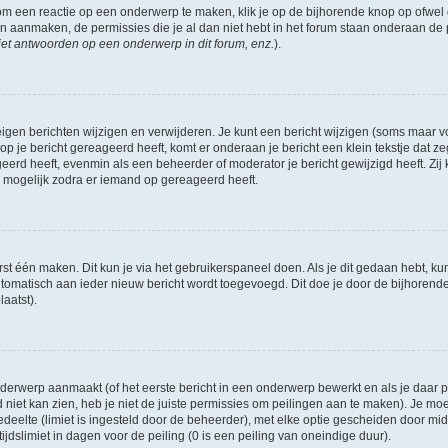
om een reactie op een onderwerp te maken, klik je op de bijhorende knop op ofwe
an aanmaken, de permissies die je al dan niet hebt in het forum staan onderaan de
et antwoorden op een onderwerp in dit forum, enz.
).
eigen berichten wijzigen en verwijderen. Je kunt een bericht wijzigen (soms maar voo
p je bericht gereageerd heeft, komt er onderaan je bericht een klein tekstje dat ze
ageerd heeft, evenmin als een beheerder of moderator je bericht gewijzigd heeft. 
r mogelijk zodra er iemand op gereageerd heeft.
rst één maken. Dit kun je via het gebruikerspaneel doen. Als je dit gedaan hebt, ku
automatisch aan ieder nieuw bericht wordt toegevoegd. Dit doe je door de bijhorende 
laatst).
erwerp aanmaakt (of het eerste bericht in een onderwerp bewerkt en als je daar pe
niet kan zien, heb je niet de juiste permissies om peilingen aan te maken). Je moet 
edeelte (limiet is ingesteld door de beheerder), met elke optie gescheiden door mi
jdslimiet in dagen voor de peiling (0 is een peiling van oneindige duur).