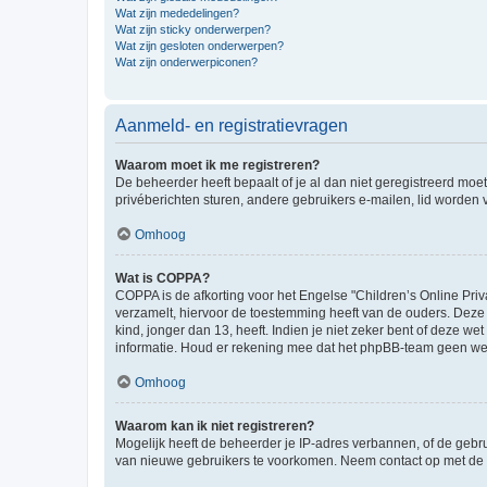
Wat zijn mededelingen?
Wat zijn sticky onderwerpen?
Wat zijn gesloten onderwerpen?
Wat zijn onderwerpiconen?
Aanmeld- en registratievragen
Waarom moet ik me registreren?
De beheerder heeft bepaalt of je al dan niet geregistreerd moet
privéberichten sturen, andere gebruikers e-mailen, lid worden
Omhoog
Wat is COPPA?
COPPA is de afkorting voor het Engelse "Children’s Online Priv
verzamelt, hiervoor de toestemming heeft van de ouders. Deze
kind, jonger dan 13, heeft. Indien je niet zeker bent of deze w
informatie. Houd er rekening mee dat het phpBB-team geen wette
Omhoog
Waarom kan ik niet registreren?
Mogelijk heeft de beheerder je IP-adres verbannen, of de gebru
van nieuwe gebruikers te voorkomen. Neem contact op met de 