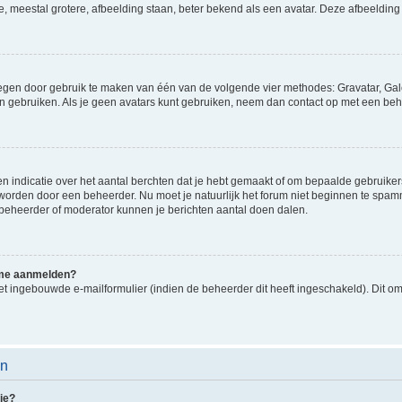
e, meestal grotere, afbeelding staan, beter bekend als een avatar. Deze afbeelding 
oegen door gebruik te maken van één van de volgende vier methodes: Gravatar, Gale
n gebruiken. Als je geen avatars kunt gebruiken, neem dan contact op met een beh
indicatie over het aantal berchten dat je hebt gemaakt of om bepaalde gebruikers 
d worden door een beheerder. Nu moet je natuurlijk het forum niet beginnen te sp
en beheerder of moderator kunnen je berichten aantal doen dalen.
k me aanmelden?
t ingebouwde e-mailformulier (indien de beheerder dit heeft ingeschakeld). Dit o
en
ie?