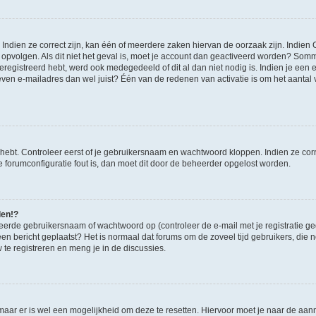
ndien ze correct zijn, kan één of meerdere zaken hiervan de oorzaak zijn. Indien C
es opvolgen. Als dit niet het geval is, moet je account dan geactiveerd worden? S
geregistreerd hebt, werd ook medegedeeld of dit al dan niet nodig is. Indien je een
ven e-mailadres dan wel juist? Één van de redenen van activatie is om het aantal va
 hebt. Controleer eerst of je gebruikersnaam en wachtwoord kloppen. Indien ze cor
 de forumconfiguratie fout is, dan moet dit door de beheerder opgelost worden.
den!?
eerde gebruikersnaam of wachtwoord op (controleer de e-mail met je registratie g
it een bericht geplaatst? Het is normaal dat forums om de zoveel tijd gebruikers, di
e registreren en meng je in de discussies.
 maar er is wel een mogelijkheid om deze te resetten. Hiervoor moet je naar de a