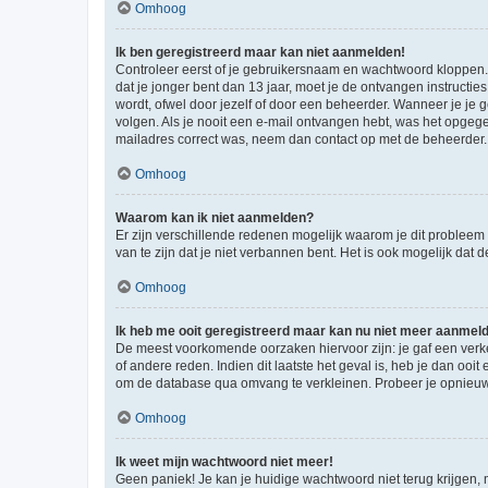
Omhoog
Ik ben geregistreerd maar kan niet aanmelden!
Controleer eerst of je gebruikersnaam en wachtwoord kloppen. I
dat je jonger bent dan 13 jaar, moet je de ontvangen instructi
wordt, ofwel door jezelf of door een beheerder. Wanneer je je 
volgen. Als je nooit een e-mail ontvangen hebt, was het opgege
mailadres correct was, neem dan contact op met de beheerder.
Omhoog
Waarom kan ik niet aanmelden?
Er zijn verschillende redenen mogelijk waarom je dit probleem
van te zijn dat je niet verbannen bent. Het is ook mogelijk dat
Omhoog
Ik heb me ooit geregistreerd maar kan nu niet meer aanmel
De meest voorkomende oorzaken hiervoor zijn: je gaf een verk
of andere reden. Indien dit laatste het geval is, heb je dan oo
om de database qua omvang te verkleinen. Probeer je opnieuw t
Omhoog
Ik weet mijn wachtwoord niet meer!
Geen paniek! Je kan je huidige wachtwoord niet terug krijgen,