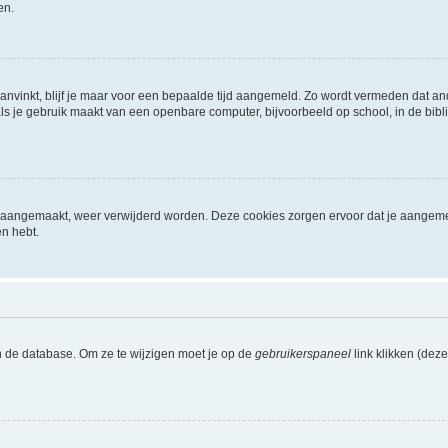
en.
aanvinkt, blijf je maar voor een bepaalde tijd aangemeld. Zo wordt vermeden dat a
ls je gebruik maakt van een openbare computer, bijvoorbeeld op school, in de biblio
ijn aangemaakt, weer verwijderd worden. Deze cookies zorgen ervoor dat je aangem
en hebt.
n de database. Om ze te wijzigen moet je op de
gebruikerspaneel
link klikken (dez