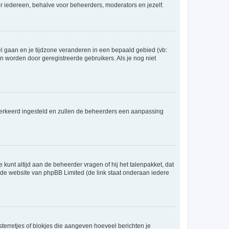
voor iedereen, behalve voor beheerders, moderators en jezelf.
eel gaan en je tijdzone veranderen in een bepaald gebied (vb:
 worden door geregistreerde gebruikers. Als je nog niet
er verkeerd ingesteld en zullen de beheerders een aanpassing
 kunt altijd aan de beheerder vragen of hij het talenpakket, dat
p de website van phpBB Limited (de link staat onderaan iedere
sterretjes of blokjes die aangeven hoeveel berichten je