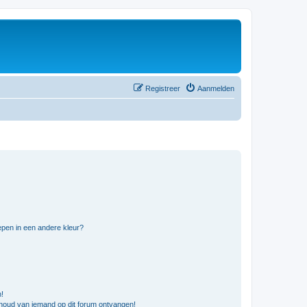
Registreer
Aanmelden
pen in een andere kleur?
n!
nhoud van iemand op dit forum ontvangen!