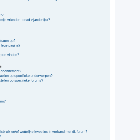
st?
ijn vrienden- en/of vijandenlijst?
ltaten op?
 lege pagina?
erpen vinden?
s
en abonnement?
stellen op specifieke onderwerpen?
tellen op specifieke forums?
rum?
bruik en/of wettelijke kwesties in verband met dit forum?
?