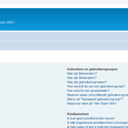
inds 2004 !
Gebruikers en gebruikersgroepen
Wat zijn Beheerders?
Wat zijn Moderators?
Wat zijn gebruikersgroepen?
Hoe word ik lid van een gebruikersgroep?
Hoe word ik een groepsleider?
Waarom staan verschillende gebruikersgroe
Wat is de "Standaard gebruikersgroep"?
Waarvoor dient de "Het Team"-link?
Privéberichten
Ik kan geen privéberichten sturen!
Ik blijf ongewenste privéberichten ontvange
Ik heb spam of een e-mail met ongepaste i