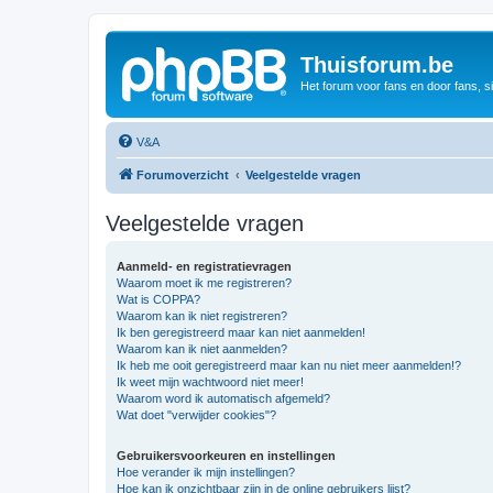
Thuisforum.be
Het forum voor fans en door fans, s
V&A
Forumoverzicht
Veelgestelde vragen
Veelgestelde vragen
Aanmeld- en registratievragen
Waarom moet ik me registreren?
Wat is COPPA?
Waarom kan ik niet registreren?
Ik ben geregistreerd maar kan niet aanmelden!
Waarom kan ik niet aanmelden?
Ik heb me ooit geregistreerd maar kan nu niet meer aanmelden!?
Ik weet mijn wachtwoord niet meer!
Waarom word ik automatisch afgemeld?
Wat doet "verwijder cookies"?
Gebruikersvoorkeuren en instellingen
Hoe verander ik mijn instellingen?
Hoe kan ik onzichtbaar zijn in de online gebruikers lijst?