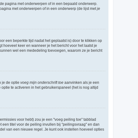
l de pagina met onderwerpen of in een bepaald onderwerp.
 pagina met onderwerpen of in een onderwerp (de lijst met
je
r een beperkte tijd nadat het geplaatst is) door te klikken op
gt hoeveel keer en wanneer je het bericht voor het laatst je
Zij kunnen wel een mededeling toevoegen, waarom ze je bericht
n je de optie
voeg mijn onderschrift toe
aanvinken als je een
optie te activeren in het gebruikerspaneel (het is nog altijd
rmissies voor hebt) zou je een "voeg peiling toe" tabblad
een titel voor de peiling invullen bij "peilingsvraag" en dan
ddel van een nieuwe regel. Je kunt ook instellen hoeveel opties