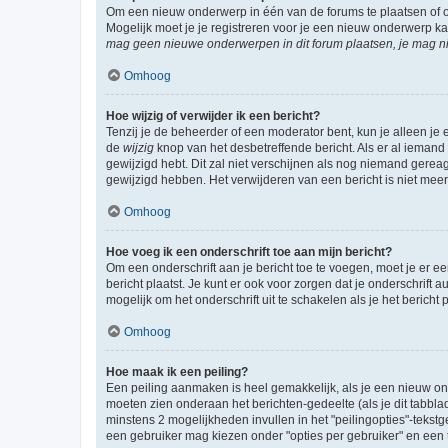
Om een nieuw onderwerp in één van de forums te plaatsen of 
Mogelijk moet je je registreren voor je een nieuw onderwerp k
mag geen nieuwe onderwerpen in dit forum plaatsen, je mag ni
Omhoog
Hoe wijzig of verwijder ik een bericht?
Tenzij je de beheerder of een moderator bent, kun je alleen je 
de
wijzig
knop van het desbetreffende bericht. Als er al iemand o
gewijzigd hebt. Dit zal niet verschijnen als nog niemand gere
gewijzigd hebben. Het verwijderen van een bericht is niet mee
Omhoog
Hoe voeg ik een onderschrift toe aan mijn bericht?
Om een onderschrift aan je bericht toe te voegen, moet je er ee
bericht plaatst. Je kunt er ook voor zorgen dat je onderschrift 
mogelijk om het onderschrift uit te schakelen als je het bericht p
Omhoog
Hoe maak ik een peiling?
Een peiling aanmaken is heel gemakkelijk, als je een nieuw ond
moeten zien onderaan het berichten-gedeelte (als je dit tabblad 
minstens 2 mogelijkheden invullen in het "peilingopties"-tekstg
een gebruiker mag kiezen onder "opties per gebruiker" en een ti