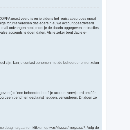
OPPA geactiveerd is en je tijdens het registratieproces opgaf
ommige forums vereisen dat iedere nieuwe account geactiveerd
 e-mail ontvangen hebt, moet je de daarin opgegeven instructies
lse accounts te doen dalen. Als je zeker bent dat je e-
rect zijn, kun je contact opnemen met de beheerder om er zeker
egevens) of een beheerder heeft je account verwijderd om één
e nog geen berichten geplaatst hebben, verwijderen. Dit doen ze
anmeldpagina gaan en klikken op
wachtwoord vergeten?
. Volg de