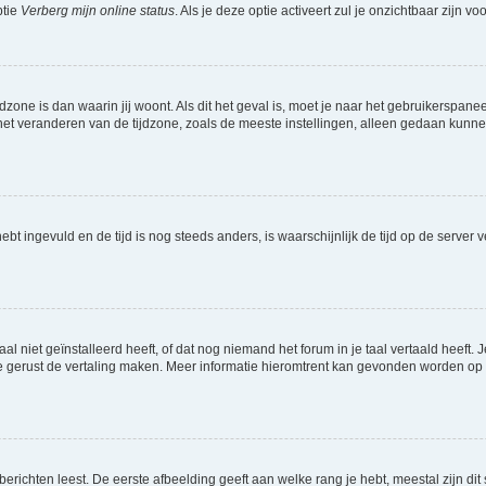
ptie
Verberg mijn online status
. Als je deze optie activeert zul je onzichtbaar zijn 
jdzone is dan waarin jij woont. Als dit het geval is, moet je naar het gebruikerspan
t veranderen van de tijdzone, zoals de meeste instellingen, alleen gedaan kunnen
 hebt ingevuld en de tijd is nog steeds anders, is waarschijnlijk de tijd op de serv
niet geïnstalleerd heeft, of dat nog niemand het forum in je taal vertaald heeft. Je
ag je gerust de vertaling maken. Meer informatie hieromtrent kan gevonden worden o
richten leest. De eerste afbeelding geeft aan welke rang je hebt, meestal zijn dit 