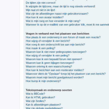
De tijden zijn niet correct!
Ik wijzigde de tijdzone, maar de tijd is nog steeds verkeerd!
Mijn taal zit niet in de lijst!
Wat zijn de afbeeldingen naast mijn gebruikersnaam?
Hoe kan ik een avatar instellen?
Wat is mijn rang en hoe verander ik mijn rang?
Wanneer ik op de e-maillink van een gebruiker klik, moet ik me aanme
Vragen in verband met het plaatsen van berichten
Hoe plaats ik een onderwerp in een forum of maak een reactie?
Hoe wijzig of verwijder ik een bericht?
Hoe voeg ik een onderschrift toe aan mijn bericht?
Hoe maak ik een peiling?
Waarom kan ik niet meer peilingsopties toevoegen?
Hoe wijzig of verwijder ik een peiling?
Waarom kan ik een bepaald forum niet openen?
Waarom kan ik geen bijlagen toevoegen?
Waarom ontving ik een waarschuwing?
Hoe kan ik berichten aan een moderator melden?
Waarvoor dient de "Opslaan"-knop bij het plaatsen van een bericht?
Waarom moet mijn bericht goedgekeurd worden?
Hoe bump ik mijn onderwerp?
Tekstopmaak en onderwerp soorten
Wat is BBCode?
Kan ik HTML gebruiken?
Wat zijn Smilies?
Kan ik afbeeldingen plaatsen?
Wat zijn globale mededelingen?