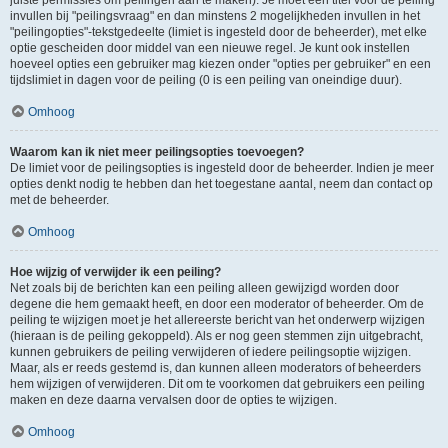
juiste permissies om peilingen aan te maken). Je moet een titel voor de peiling
invullen bij "peilingsvraag" en dan minstens 2 mogelijkheden invullen in het
"peilingopties"-tekstgedeelte (limiet is ingesteld door de beheerder), met elke
optie gescheiden door middel van een nieuwe regel. Je kunt ook instellen
hoeveel opties een gebruiker mag kiezen onder "opties per gebruiker" en een
tijdslimiet in dagen voor de peiling (0 is een peiling van oneindige duur).
Omhoog
Waarom kan ik niet meer peilingsopties toevoegen?
De limiet voor de peilingsopties is ingesteld door de beheerder. Indien je meer
opties denkt nodig te hebben dan het toegestane aantal, neem dan contact op
met de beheerder.
Omhoog
Hoe wijzig of verwijder ik een peiling?
Net zoals bij de berichten kan een peiling alleen gewijzigd worden door
degene die hem gemaakt heeft, en door een moderator of beheerder. Om de
peiling te wijzigen moet je het allereerste bericht van het onderwerp wijzigen
(hieraan is de peiling gekoppeld). Als er nog geen stemmen zijn uitgebracht,
kunnen gebruikers de peiling verwijderen of iedere peilingsoptie wijzigen.
Maar, als er reeds gestemd is, dan kunnen alleen moderators of beheerders
hem wijzigen of verwijderen. Dit om te voorkomen dat gebruikers een peiling
maken en deze daarna vervalsen door de opties te wijzigen.
Omhoog