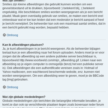
Wat zijn Smilies?
Smilies zijn kleine afbeeldingen die gebruikt kunnen worden om een
gevoelstoestand uit te drukken, bijvoorbeeld :) betekent blij, :( betekent
ongelukkig. Alle beschikbare smilies worden weergegeven als je een bericht
plaatst. Maak geen overdadig gebruik van smilies, ze maken een bericht snel
onleesbaar wat er toe kan leiden dat een moderator je bericht aanpast of heel
je bericht verwijdert. De beheerder kan ook een maximaal aantal smilies, dat in
een bericht gebruikt mag worden, bepaald hebben.
Omhoog
Kan ik afbeeldingen plaatsen?
Ja, je kunt afbeeldingen in je bericht weergeven. Als de beheerder bijlagen
toelaat kun je een afbeelding naar het forum uploaden. Anders moet je er voor
zorgen dat de afbeelding op een andere publieke server beschikbaar is,
bijvoorbeeld http://www.voorbeeld.com/mijn_afbeelding.gif. Linken naar een
afbeelding op je eigen computer is onmogelijk (tenzij het een publieke server
is). Ook afbeeldingen die een authentificatie vereisen zoals in: Hotmail of
Yahoo mailboxen, een wachtwoord beschermde website, enz. kunnen niet
worden weergegeven. Om een afbeelding weer te geven, moet je de BBCode
tag [img] gebruiken.
Omhoog
Wat zijn globale mededelingen?
Globale mededelingen zijn berichten die belangrijke informatie bevatten, je
komt ze dan ook op verschillende plaatsen tegen zoals bovenaan ieder forum