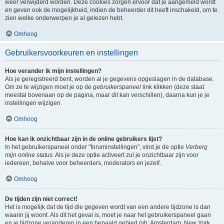
weer verwijderd worden. Deze cookies zorgen ervoor dat je aangemeld wordt
en geven ook de mogelijkheid, indien de beheerder dit heeft inschakeld, om te
zien welke onderwerpen je al gelezen hebt.
Omhoog
Gebruikersvoorkeuren en instellingen
Hoe verander ik mijn instellingen?
Als je geregistreerd bent, worden al je gegevens opgeslagen in de database.
Om ze te wijzigen moet je op de
gebruikerspaneel
link klikken (deze staat
meestal bovenaan op de pagina, maar dit kan verschillen), daarna kun je je
instellingen wijzigen.
Omhoog
Hoe kan ik onzichtbaar zijn in de online gebruikers lijst?
In het gebruikerspaneel onder "foruminstellingen", vind je de optie
Verberg
mijn online status
. Als je deze optie activeert zul je onzichtbaar zijn voor
iedereen, behalve voor beheerders, moderators en jezelf.
Omhoog
De tijden zijn niet correct!
Het is mogelijk dat de tijd die gegeven wordt van een andere tijdzone is dan
waarin jij woont. Als dit het geval is, moet je naar het gebruikerspaneel gaan
en je tijdzone veranderen in een bepaald gebied (vb: Amsterdam, New York,