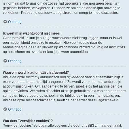
is normaal dat forums om de zoveel tijd gebruikers, die nog geen berichten
geplaatst hebben, verwijderen. Dit doen ze om de database qua omvang te
verkleinen. Probeer je opnieuw te registreren en meng je in de discussies.
Omhoog
Ik weet mijn wachtwoord niet meer!
Geen paniek! Je kan je huidige wachtwoord niet terug krijgen, maar er is wel
een mogelijkheid om deze te resetten. Hiervoor moet je naar de
aanmeldpagina gaan en klikken op
wachtwoord vergeten?
. Volg de instructies
op het scherm en even later kan je je weer aanmelden.
Omhoog
Waarom word ik automatisch afgemeld?
Als je de optie
meld mij automatisch aan bij ieder bezoek
niet aanvinkt, blijf je
maar voor een bepaalde tijd aangemeld. Zo wordt vermeden dat anderen je
account misbruiken. Om aangemeld te blijven, moet je bij het aanmelden die
optie aanvinken. We raden dit echter af als je gebruik maakt van een openbare
computer, bijvoorbeeld op school, in de bibliotheek, in een internetcafé, enz.
Als deze optie niet beschikbaar is, heeft de beheerder deze uitgeschakeld.
Omhoog
Wat doet "verwijder cookies"?
"Verwijder cookies" zorgt dat alle cookies die door phpBB3 zijn aangemaakt,