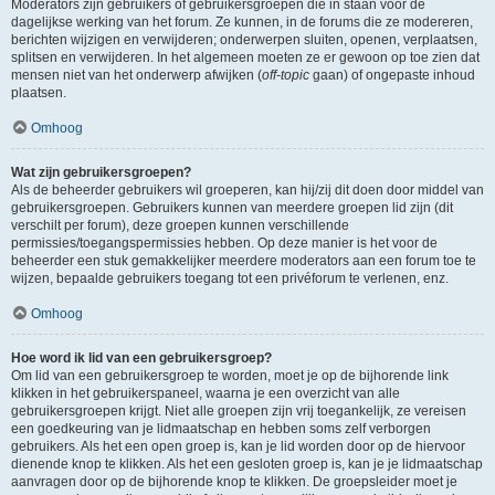
Moderators zijn gebruikers of gebruikersgroepen die in staan voor de
dagelijkse werking van het forum. Ze kunnen, in de forums die ze modereren,
berichten wijzigen en verwijderen; onderwerpen sluiten, openen, verplaatsen,
splitsen en verwijderen. In het algemeen moeten ze er gewoon op toe zien dat
mensen niet van het onderwerp afwijken (
off-topic
gaan) of ongepaste inhoud
plaatsen.
Omhoog
Wat zijn gebruikersgroepen?
Als de beheerder gebruikers wil groeperen, kan hij/zij dit doen door middel van
gebruikersgroepen. Gebruikers kunnen van meerdere groepen lid zijn (dit
verschilt per forum), deze groepen kunnen verschillende
permissies/toegangspermissies hebben. Op deze manier is het voor de
beheerder een stuk gemakkelijker meerdere moderators aan een forum toe te
wijzen, bepaalde gebruikers toegang tot een privéforum te verlenen, enz.
Omhoog
Hoe word ik lid van een gebruikersgroep?
Om lid van een gebruikersgroep te worden, moet je op de bijhorende link
klikken in het gebruikerspaneel, waarna je een overzicht van alle
gebruikersgroepen krijgt. Niet alle groepen zijn vrij toegankelijk, ze vereisen
een goedkeuring van je lidmaatschap en hebben soms zelf verborgen
gebruikers. Als het een open groep is, kan je lid worden door op de hiervoor
dienende knop te klikken. Als het een gesloten groep is, kan je je lidmaatschap
aanvragen door op de bijhorende knop te klikken. De groepsleider moet je