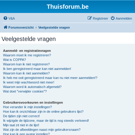
Thuisforum.be
V&A
Registreer
Aanmelden
Forumoverzicht
Veelgestelde vragen
Veelgestelde vragen
Aanmeld- en registratievragen
Waarom moet ik me registreren?
Wat is COPPA?
Waarom kan ik niet registreren?
Ik ben geregistreerd maar kan niet aanmelden!
Waarom kan ik niet aanmelden?
Ik heb me ooit geregistreerd maar kan nu niet meer aanmelden!?
Ik weet mijn wachtwoord niet meer!
Waarom word ik automatisch afgemeld?
Wat doet "verwijder cookies"?
Gebruikersvoorkeuren en instellingen
Hoe verander ik mijn instellingen?
Hoe kan ik onzichtbaar zijn in de online gebruikers lijst?
De tijden zijn niet correct!
Ik wijzigde de tijdzone, maar de tijd is nog steeds verkeerd!
Mijn taal zit niet in de lijst!
Wat zijn de afbeeldingen naast mijn gebruikersnaam?
Hoe kan ik een avatar instellen?