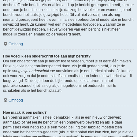
beperkte tijd nadat het geplaatst is) door te klikken op de
wijzig
knop van het
desbetreffende bericht. Als er al iemand op je bericht gereageerd heeft, komt er
onderaan je bericht een klein tekstje dat zegt hoeveel keer en wanneer je het
bericht voor het laatst je gewijzigd hebt. Dit zal niet verschijnen als nog
niemand gereageerd heeft, evenmin als een beheerder of moderator je bericht
gewijzigd heeft. Zij kunnen wel een mededeling toevoegen, waarom ze je
bericht gewijzigd hebben. Het verwijderen van een bericht is niet meer
mogelijk zodra er iemand op gereageerd heeft.
Omhoog
Hoe voeg ik een onderschrift toe aan mijn bericht?
Om een onderschrift aan je bericht toe te voegen, moet je er eerst één maken.
Dit kun je via het gebruikerspaneel doen. Als je dit gedaan hebt, kun je de
optie
voeg mijn onderschrift toe
aanvinken als je een bericht plaatst. Je kunt er
ook voor zorgen dat je onderschrift automatisch aan ieder nieuw bericht wordt
toegevoegd. Dit doe je door de bijhorende optie te activeren in het
gebruikerspaneel (het is nog altijd mogelijk om het onderschrift uit te
schakelen als je het bericht plaatst).
Omhoog
Hoe maak ik een peiling?
Een peiling aanmaken is heel gemakkelijk, als je een nieuw onderwerp
aanmaakt (of het eerste bericht in een onderwerp bewerkt en als je daar
permissies voor hebt) zou je een "voeg peiling toe" tabblad moeten zien
onderaan het berichten-gedeelte (als je dit tabblad niet kan zien, heb je niet de