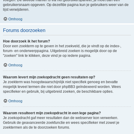
voegen. De tweede manier is via het gebruikerspaneel, je moet dan een
gebruikersnaam opgeven. Op dezelfde pagina kun je gebruikers weer van de
lijst verwijderen.
Omhoog
Forums doorzoeken
Hoe doorzoek ik het forum?
Door een zoekterm op te geven in het zoekveld, die je vindt op de index-,
forum- en onderwerppagina. Uitgebreid zoeken is mogelijk door op de
"zoeken" link te klikken, deze vind je op iedere pagina.
Omhoog
Waarom levert mijn zoekopdracht geen resultaten op?
Je zoekterm was hoogstwaarschijnlijk niet specifiek genoeg en bevatte
mogelijk teveel termen die niet door phpBB3 geïndexeerd worden. Wees
specifieker en gebruik, bij uitgebreid zoeken, de beschikbare opties.
Omhoog
Waarom resulteert mijn zoekopdracht in een lege pagina?
Je zoekopdracht gaf meer resultaten dan de webserver kon verwerken.
Gebruik de geavanceerde zoekfunctie en wees specifieker met zowel je
zoektermen als de te doorzoeken forums.