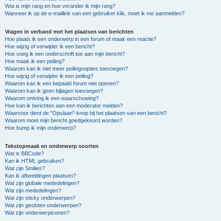
Wat is mijn rang en hoe verander ik mijn rang?
Wanneer ik op de e-maillink van een gebruiker klik, moet ik me aanmelden?
Vragen in verband met het plaatsen van berichten
Hoe plaats ik een onderwerp in een forum of maak een reactie?
Hoe wijzig of verwijder ik een bericht?
Hoe voeg ik een onderschrift toe aan mijn bericht?
Hoe maak ik een peiling?
Waarom kan ik niet meer peilingsopties toevoegen?
Hoe wijzig of verwijder ik een peiling?
Waarom kan ik een bepaald forum niet openen?
Waarom kan ik geen bijlagen toevoegen?
Waarom ontving ik een waarschuwing?
Hoe kan ik berichten aan een moderator melden?
Waarvoor dient de "Opslaan"-knop bij het plaatsen van een bericht?
Waarom moet mijn bericht goedgekeurd worden?
Hoe bump ik mijn onderwerp?
Tekstopmaak en onderwerp soorten
Wat is BBCode?
Kan ik HTML gebruiken?
Wat zijn Smilies?
Kan ik afbeeldingen plaatsen?
Wat zijn globale mededelingen?
Wat zijn mededelingen?
Wat zijn sticky onderwerpen?
Wat zijn gesloten onderwerpen?
Wat zijn onderwerpiconen?