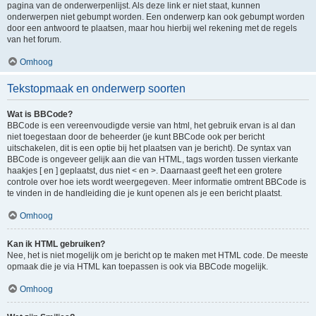
pagina van de onderwerpenlijst. Als deze link er niet staat, kunnen
onderwerpen niet gebumpt worden. Een onderwerp kan ook gebumpt worden
door een antwoord te plaatsen, maar hou hierbij wel rekening met de regels
van het forum.
Omhoog
Tekstopmaak en onderwerp soorten
Wat is BBCode?
BBCode is een vereenvoudigde versie van html, het gebruik ervan is al dan
niet toegestaan door de beheerder (je kunt BBCode ook per bericht
uitschakelen, dit is een optie bij het plaatsen van je bericht). De syntax van
BBCode is ongeveer gelijk aan die van HTML, tags worden tussen vierkante
haakjes [ en ] geplaatst, dus niet < en >. Daarnaast geeft het een grotere
controle over hoe iets wordt weergegeven. Meer informatie omtrent BBCode is
te vinden in de handleiding die je kunt openen als je een bericht plaatst.
Omhoog
Kan ik HTML gebruiken?
Nee, het is niet mogelijk om je bericht op te maken met HTML code. De meeste
opmaak die je via HTML kan toepassen is ook via BBCode mogelijk.
Omhoog