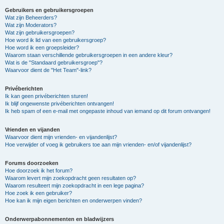
Gebruikers en gebruikersgroepen
Wat zijn Beheerders?
Wat zijn Moderators?
Wat zijn gebruikersgroepen?
Hoe word ik lid van een gebruikersgroep?
Hoe word ik een groepsleider?
Waarom staan verschillende gebruikersgroepen in een andere kleur?
Wat is de "Standaard gebruikersgroep"?
Waarvoor dient de "Het Team"-link?
Privéberichten
Ik kan geen privéberichten sturen!
Ik blijf ongewenste privéberichten ontvangen!
Ik heb spam of een e-mail met ongepaste inhoud van iemand op dit forum ontvangen!
Vrienden en vijanden
Waarvoor dient mijn vrienden- en vijandenlijst?
Hoe verwijder of voeg ik gebruikers toe aan mijn vrienden- en/of vijandenlijst?
Forums doorzoeken
Hoe doorzoek ik het forum?
Waarom levert mijn zoekopdracht geen resultaten op?
Waarom resulteert mijn zoekopdracht in een lege pagina?
Hoe zoek ik een gebruiker?
Hoe kan ik mijn eigen berichten en onderwerpen vinden?
Onderwerpabonnementen en bladwijzers