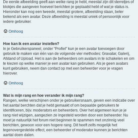
De eerste afbeelding geeft aan welke rang je hebt, meestal zijn dit sterretjes of
blokjes die aangeven hoeveel berichten je geplaatst hebt of wat je status is.
Hieronder kan nog een tweede, meestal grotere, afbeelding staan, beter
bekend als een avatar. Deze afbeelding is meestal uniek of persoonlijk voor
iedere gebruiker.
Omhoog
Hoe kan ik een avatar instellen?
In je Gebruikerspaneel, onder “Profiel” kun je een avatar toevoegen door
gebruik te maken van één van de volgende vier methodes: Gravatar, Galerij,
Afstand of Upload. Het is aan de beheerders om avatars in te schakelen en om
te kiezen op welke manier je een avatar kan gebruiken. Als je geen avatars
kunt gebruiken, neem dan contact op met een beheerder voor je vragen
hierover.
Omhoog
Wat is mijn rang en hoe verander ik mijn rang?
Rangen, welke verschijnen onder je gebruikersnaam, geven een indicatie over
het aantal berchten dat je hebt gemaakt of om bepaalde gebruikers te
identificeren, bijv. moderators en beheerders. Over het algemeen kun je je
rang niet wijzigen, aangezien ze ingesteld worden door een beheerder. Nu
moet je natuurlijk het forum niet beginnen te spammen met onzinnig veel
berichten, gewoon voor een hogere rang. Dit heeft zelfs mogelijk het
tegenovergestelde effect, een beheerder of moderator kunnen je berichten
aantal doen dalen.