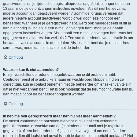
geactiveerd is en je tijdens het registratieproces opgaf dat je jonger bent dan
13 jaar, moet je de ontvangen instructies opvolgen. Als dit niet het geval is,
moet je account dan geactiveerd worden? Sommige forums vereisen dat
iedere nieuwe account geactiveerd wordt, ofwel door jezelf of door een
beheerder. Wanneer je je geregistreerd hebt, werd ook medegedeeld of dit al
dan niet nodig is. Indien je een e-mail ontvangen hebt, moet je de daarin
opgegeven instructies volgen. Als je nooit een e-mail ontvangen hebt, was het
opgegeven e-mailadres dan wel juist? Één van de redenen van activatie is om
het aantal valse accounts te doen dalen. Als je zeker bent dat je e-mailadres
correct was, neem dan contact op met de beheerder.
Omhoog
Waarom kan ik niet aanmelden?
Er zijn verschillende redenen mogelijk waarom je dit probleem hebt.
Controleer eerst of je gebruikersnaam en wachtwoord kloppen. Indien ze
correct zijn, kun je contact opnemen met de beheerder om er zeker van te zijn
dat je niet verbannen bent. Het is ook mogelijk dat de forumconfiguratie fout is,
dan moet dit door de beheerder opgelost worden.
Omhoog
Ik heb me ooit geregistreerd maar kan nu niet meer aanmelden!?
De meest voorkomende oorzaken hiervoor zijn: je gaf een verkeerde
gebruikersnaam of wachtwoord op (controleer de e-mail met je registratie
gegevens) of een beheerder heeft je account verwijderd om één of andere
reden. Indien dit laatste het geval is, heb je dan ooit een bericht geplaatst? Het