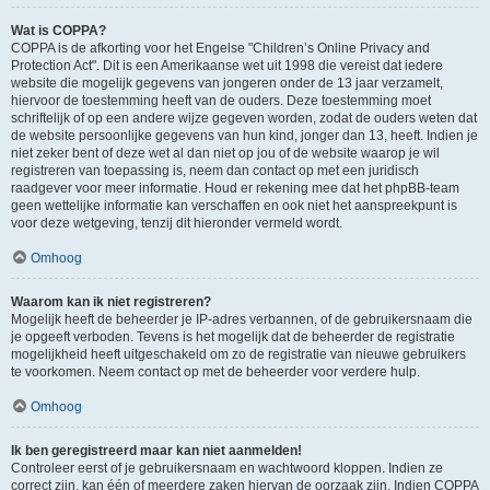
Wat is COPPA?
COPPA is de afkorting voor het Engelse "Children’s Online Privacy and
Protection Act". Dit is een Amerikaanse wet uit 1998 die vereist dat iedere
website die mogelijk gegevens van jongeren onder de 13 jaar verzamelt,
hiervoor de toestemming heeft van de ouders. Deze toestemming moet
schriftelijk of op een andere wijze gegeven worden, zodat de ouders weten dat
de website persoonlijke gegevens van hun kind, jonger dan 13, heeft. Indien je
niet zeker bent of deze wet al dan niet op jou of de website waarop je wil
registreren van toepassing is, neem dan contact op met een juridisch
raadgever voor meer informatie. Houd er rekening mee dat het phpBB-team
geen wettelijke informatie kan verschaffen en ook niet het aanspreekpunt is
voor deze wetgeving, tenzij dit hieronder vermeld wordt.
Omhoog
Waarom kan ik niet registreren?
Mogelijk heeft de beheerder je IP-adres verbannen, of de gebruikersnaam die
je opgeeft verboden. Tevens is het mogelijk dat de beheerder de registratie
mogelijkheid heeft uitgeschakeld om zo de registratie van nieuwe gebruikers
te voorkomen. Neem contact op met de beheerder voor verdere hulp.
Omhoog
Ik ben geregistreerd maar kan niet aanmelden!
Controleer eerst of je gebruikersnaam en wachtwoord kloppen. Indien ze
correct zijn, kan één of meerdere zaken hiervan de oorzaak zijn. Indien COPPA