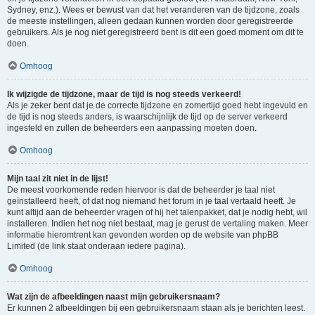
Sydney, enz.). Wees er bewust van dat het veranderen van de tijdzone, zoals
de meeste instellingen, alleen gedaan kunnen worden door geregistreerde
gebruikers. Als je nog niet geregistreerd bent is dit een goed moment om dit te
doen.
Omhoog
Ik wijzigde de tijdzone, maar de tijd is nog steeds verkeerd!
Als je zeker bent dat je de correcte tijdzone en zomertijd goed hebt ingevuld en
de tijd is nog steeds anders, is waarschijnlijk de tijd op de server verkeerd
ingesteld en zullen de beheerders een aanpassing moeten doen.
Omhoog
Mijn taal zit niet in de lijst!
De meest voorkomende reden hiervoor is dat de beheerder je taal niet
geïnstalleerd heeft, of dat nog niemand het forum in je taal vertaald heeft. Je
kunt altijd aan de beheerder vragen of hij het talenpakket, dat je nodig hebt, wil
installeren. Indien het nog niet bestaat, mag je gerust de vertaling maken. Meer
informatie hieromtrent kan gevonden worden op de website van phpBB
Limited (de link staat onderaan iedere pagina).
Omhoog
Wat zijn de afbeeldingen naast mijn gebruikersnaam?
Er kunnen 2 afbeeldingen bij een gebruikersnaam staan als je berichten leest.