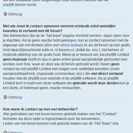
dat een bepaalde optie toegevoegd moet worden, bezoek dan de
phpBB Ideeën sectie
.
Omhoog
Met wie moet ik contact opnemen omtrent misbruik en/of wettelijke
kwesties in verband met dit forum?
Alle beheerders die op de "het team"-pagina vermeld worden, staan open voor
je klachten. Als je geen reactie hebt gekregen, kun je contact opnemen met de
eigenaar van het domein (dmv een
whois lookup
) of, als dit forum op een gratis
host staat (bijvoorbeeld xsbb.nl, nl.forums.cc, dotbb.be, enz.), het beheer of
misbruik-afdeling van de gratis host. Wees je er bewust van dat phpBB Limited
geen inspraak
heeft en dus in geen enkel geval aansprakelijk gehouden kan
worden over hoe, waar en door wie dit forum gebruikt wordt. Neem
geen
contact op met phpBB Limited met vragen over wettelijke kwesties (zoals
aanspreekbaarheid, ongepaste commentaar, enz.) die
niet direct verband
houden met de phpBB.com-website of de phpBB-software. Als je phpBB
Limited toch e-mailt over deze software die
gebruikt wordt door derden
kun je
een korte, of helemaal geen, reactie verwachten.
Omhoog
Hoe neem ik contact op met een beheerder?
Alle gebruikers van het forum kunnen gebruik maken van het “Contact”-
formulier als deze optie is ingeschakeld door de beheerders.
Leden van het forum kunnen ook gebruik maken van de “Het Team”-link.