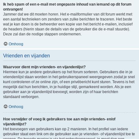
Ik heb spam of een e-mail met ongepaste inhoud van iemand op dit forum
ontvangen!
Jammer dat we dit moeten horen. Het e-mailformulier van dit forum werkt met
een aantal technieken om zenders van zulke berichten te traceren. Het beste
wat je kan doen is de beheerder een kopie van het bericht e-mailen, inclusief
de headers (hierin staan de details van de gebruiker die de e-mail stuurde).
Deze zal dan de nodige stappen ondernemen.
Omhoog
Vrienden en vijanden
Waarvoor dient mijn vrienden- en vijandenlijst?
Hiermee kun je andere gebruikers op het forum sorteren. Gebruikers die in je
vriendenlijst staan worden in het gebruikerspaneel weergegeven zodat je snel
kunt controleren of ze online zijn, of een privébericht kunt sturen. Tevens is het
mogelijk dat hun berichten, in je huidige stijl, gemarkeerd worden. Als je een
gebruiker aan je vijandenlijst toevoegt, worden zijn of haar berichten
standaard verborgen.
Omhoog
Hoe verwijder of voeg ik gebruikers toe aan mijn vrienden- en/of
vijandenlijst?
Het toevoegen van gebruikers kan op 2 manieren. In het profiel van iedere
gebruiker staat een link om de gebruiker aan je vrienden- of vijandenlijst toe te