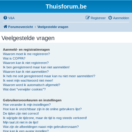
Thuisforum.be
V&A
Registreer
Aanmelden
Forumoverzicht
Veelgestelde vragen
Veelgestelde vragen
Aanmeld- en registratievragen
Waarom moet ik me registreren?
Wat is COPPA?
Waarom kan ik niet registreren?
Ik ben geregistreerd maar kan niet aanmelden!
Waarom kan ik niet aanmelden?
Ik heb me ooit geregistreerd maar kan nu niet meer aanmelden!?
Ik weet mijn wachtwoord niet meer!
Waarom word ik automatisch afgemeld?
Wat doet "verwijder cookies"?
Gebruikersvoorkeuren en instellingen
Hoe verander ik mijn instellingen?
Hoe kan ik onzichtbaar zijn in de online gebruikers lijst?
De tijden zijn niet correct!
Ik wijzigde de tijdzone, maar de tijd is nog steeds verkeerd!
Mijn taal zit niet in de lijst!
Wat zijn de afbeeldingen naast mijn gebruikersnaam?
Hoe kan ik een avatar instellen?