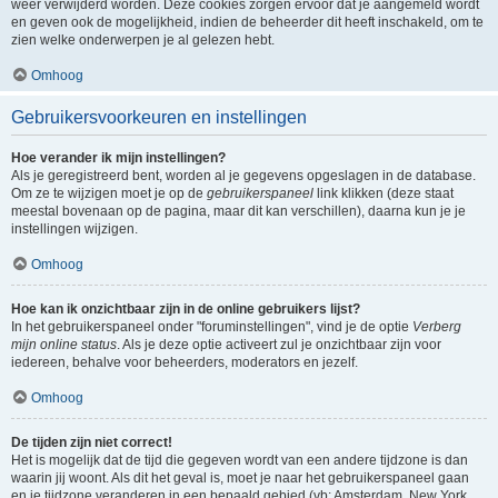
weer verwijderd worden. Deze cookies zorgen ervoor dat je aangemeld wordt
en geven ook de mogelijkheid, indien de beheerder dit heeft inschakeld, om te
zien welke onderwerpen je al gelezen hebt.
Omhoog
Gebruikersvoorkeuren en instellingen
Hoe verander ik mijn instellingen?
Als je geregistreerd bent, worden al je gegevens opgeslagen in de database.
Om ze te wijzigen moet je op de
gebruikerspaneel
link klikken (deze staat
meestal bovenaan op de pagina, maar dit kan verschillen), daarna kun je je
instellingen wijzigen.
Omhoog
Hoe kan ik onzichtbaar zijn in de online gebruikers lijst?
In het gebruikerspaneel onder "foruminstellingen", vind je de optie
Verberg
mijn online status
. Als je deze optie activeert zul je onzichtbaar zijn voor
iedereen, behalve voor beheerders, moderators en jezelf.
Omhoog
De tijden zijn niet correct!
Het is mogelijk dat de tijd die gegeven wordt van een andere tijdzone is dan
waarin jij woont. Als dit het geval is, moet je naar het gebruikerspaneel gaan
en je tijdzone veranderen in een bepaald gebied (vb: Amsterdam, New York,