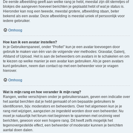
De eerste afbeelding geeft aan welke rang je hebt, meestal zijn dit sterretjes of
blokjes die aangeven hoeveel berichten je geplaatst hebt of wat je status is.
Hieronder kan nog een tweede, meestal grotere, afbeelding staan, beter
bekend als een avatar. Deze afbeelding is meestal uniek of persoonlijk voor
iedere gebruiker.
Omhoog
Hoe kan ik een avatar instellen?
In je Gebruikerspaneel, onder “Profiel” kun je een avatar toevoegen door
gebruik te maken van één van de volgende vier methodes: Gravatar, Galerij,
Afstand of Upload. Het is aan de beheerders om avatars in te schakelen en om
te kiezen op welke manier je een avatar kan gebruiken. Als je geen avatars
kunt gebruiken, neem dan contact op met een beheerder voor je vragen
hierover.
Omhoog
Wat is mijn rang en hoe verander ik mijn rang?
Rangen, welke verschijnen onder je gebruikersnaam, geven een indicatie over
het aantal berchten dat je hebt gemaakt of om bepaalde gebruikers te
identificeren, bijv. moderators en beheerders. Over het algemeen kun je je
rang niet wijzigen, aangezien ze ingesteld worden door een beheerder. Nu
moet je natuurlijk het forum niet beginnen te spammen met onzinnig veel
berichten, gewoon voor een hogere rang. Dit heeft zelfs mogelijk het
tegenovergestelde effect, een beheerder of moderator kunnen je berichten
aantal doen dalen.