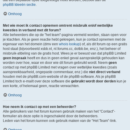
dat een bepaalde optie toegevoegd moet worden, bezoek dan de
phpBB Ideeën sectie
.
Omhoog
Met wie moet ik contact opnemen omtrent misbruik en/of wettelijke
kwesties in verband met dit forum?
Alle beheerders die op de "het team"-pagina vermeld worden, staan open voor
je klachten. Als je geen reactie hebt gekregen, kun je contact opnemen met de
eigenaar van het domein (dmv een
whois lookup
) of, als dit forum op een gratis
host staat (bijvoorbeeld xsbb.nl, nl.forums.cc, dotbb.be, enz.), het beheer of
misbruik-afdeling van de gratis host. Wees je er bewust van dat phpBB Limited
geen inspraak
heeft en dus in geen enkel geval aansprakelijk gehouden kan
worden over hoe, waar en door wie dit forum gebruikt wordt. Neem
geen
contact op met phpBB Limited met vragen over wettelijke kwesties (zoals
aanspreekbaarheid, ongepaste commentaar, enz.) die
niet direct verband
houden met de phpBB.com-website of de phpBB-software. Als je phpBB
Limited toch e-mailt over deze software die
gebruikt wordt door derden
kun je
een korte, of helemaal geen, reactie verwachten.
Omhoog
Hoe neem ik contact op met een beheerder?
Alle gebruikers van het forum kunnen gebruik maken van het “Contact”-
formulier als deze optie is ingeschakeld door de beheerders.
Leden van het forum kunnen ook gebruik maken van de “Het Team”-link.