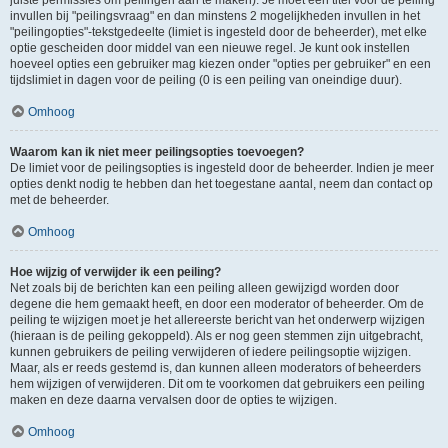
juiste permissies om peilingen aan te maken). Je moet een titel voor de peiling
invullen bij "peilingsvraag" en dan minstens 2 mogelijkheden invullen in het
"peilingopties"-tekstgedeelte (limiet is ingesteld door de beheerder), met elke
optie gescheiden door middel van een nieuwe regel. Je kunt ook instellen
hoeveel opties een gebruiker mag kiezen onder "opties per gebruiker" en een
tijdslimiet in dagen voor de peiling (0 is een peiling van oneindige duur).
Omhoog
Waarom kan ik niet meer peilingsopties toevoegen?
De limiet voor de peilingsopties is ingesteld door de beheerder. Indien je meer
opties denkt nodig te hebben dan het toegestane aantal, neem dan contact op
met de beheerder.
Omhoog
Hoe wijzig of verwijder ik een peiling?
Net zoals bij de berichten kan een peiling alleen gewijzigd worden door
degene die hem gemaakt heeft, en door een moderator of beheerder. Om de
peiling te wijzigen moet je het allereerste bericht van het onderwerp wijzigen
(hieraan is de peiling gekoppeld). Als er nog geen stemmen zijn uitgebracht,
kunnen gebruikers de peiling verwijderen of iedere peilingsoptie wijzigen.
Maar, als er reeds gestemd is, dan kunnen alleen moderators of beheerders
hem wijzigen of verwijderen. Dit om te voorkomen dat gebruikers een peiling
maken en deze daarna vervalsen door de opties te wijzigen.
Omhoog