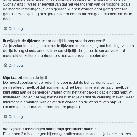
Sydney, enz.). Wees er bewust van dat het veranderen van de tijdzone, zoals
de meeste instellingen, alleen gedaan kunnen worden door geregistreerde
gebruikers. Als je nog niet geregistreerd bent is dit een goed moment om dit te
doen.
Omhoog
Ik wijzigde de tijdzone, maar de tijd is nog steeds verkeerd!
Als je zeker bent dat je de correcte tijdzone en zomertijd goed hebt ingevuld en
de tijd is nog steeds anders, is waarschijnlijk de tijd op de server verkeerd
ingesteld en zullen de beheerders een aanpassing moeten doen.
Omhoog
Mijn taal zit niet in de lijst!
De meest voorkomende reden hiervoor is dat de beheerder je taal niet
geïnstalleerd heeft, of dat nog niemand het forum in je taal vertaald heeft. Je
kunt altijd aan de beheerder vragen of hij het talenpakket, dat je nodig hebt, wil
installeren. Indien het nog niet bestaat, mag je gerust de vertaling maken. Meer
informatie hieromtrent kan gevonden worden op de website van phpBB
Limited (de link staat onderaan iedere pagina).
Omhoog
Wat zijn de afbeeldingen naast mijn gebruikersnaam?
Er kunnen 2 afbeeldingen bij een gebruikersnaam staan als je berichten leest.