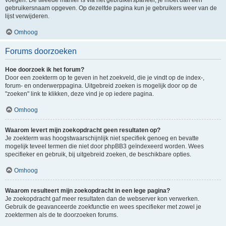
voegen. De tweede manier is via het gebruikerspaneel, je moet dan een
gebruikersnaam opgeven. Op dezelfde pagina kun je gebruikers weer van de
lijst verwijderen.
Omhoog
Forums doorzoeken
Hoe doorzoek ik het forum?
Door een zoekterm op te geven in het zoekveld, die je vindt op de index-,
forum- en onderwerppagina. Uitgebreid zoeken is mogelijk door op de
"zoeken" link te klikken, deze vind je op iedere pagina.
Omhoog
Waarom levert mijn zoekopdracht geen resultaten op?
Je zoekterm was hoogstwaarschijnlijk niet specifiek genoeg en bevatte
mogelijk teveel termen die niet door phpBB3 geïndexeerd worden. Wees
specifieker en gebruik, bij uitgebreid zoeken, de beschikbare opties.
Omhoog
Waarom resulteert mijn zoekopdracht in een lege pagina?
Je zoekopdracht gaf meer resultaten dan de webserver kon verwerken.
Gebruik de geavanceerde zoekfunctie en wees specifieker met zowel je
zoektermen als de te doorzoeken forums.