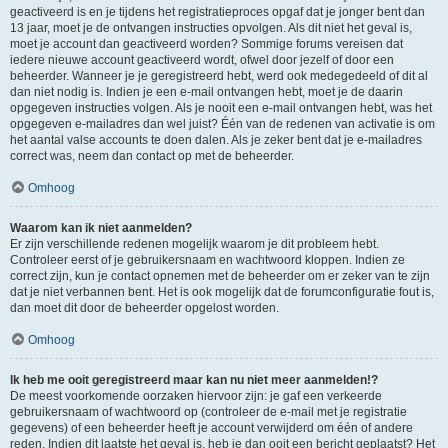
geactiveerd is en je tijdens het registratieproces opgaf dat je jonger bent dan
13 jaar, moet je de ontvangen instructies opvolgen. Als dit niet het geval is,
moet je account dan geactiveerd worden? Sommige forums vereisen dat
iedere nieuwe account geactiveerd wordt, ofwel door jezelf of door een
beheerder. Wanneer je je geregistreerd hebt, werd ook medegedeeld of dit al
dan niet nodig is. Indien je een e-mail ontvangen hebt, moet je de daarin
opgegeven instructies volgen. Als je nooit een e-mail ontvangen hebt, was het
opgegeven e-mailadres dan wel juist? Één van de redenen van activatie is om
het aantal valse accounts te doen dalen. Als je zeker bent dat je e-mailadres
correct was, neem dan contact op met de beheerder.
Omhoog
Waarom kan ik niet aanmelden?
Er zijn verschillende redenen mogelijk waarom je dit probleem hebt.
Controleer eerst of je gebruikersnaam en wachtwoord kloppen. Indien ze
correct zijn, kun je contact opnemen met de beheerder om er zeker van te zijn
dat je niet verbannen bent. Het is ook mogelijk dat de forumconfiguratie fout is,
dan moet dit door de beheerder opgelost worden.
Omhoog
Ik heb me ooit geregistreerd maar kan nu niet meer aanmelden!?
De meest voorkomende oorzaken hiervoor zijn: je gaf een verkeerde
gebruikersnaam of wachtwoord op (controleer de e-mail met je registratie
gegevens) of een beheerder heeft je account verwijderd om één of andere
reden. Indien dit laatste het geval is, heb je dan ooit een bericht geplaatst? Het