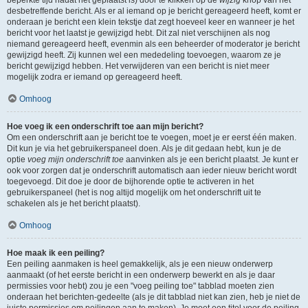
beperkte tijd nadat het geplaatst is) door te klikken op de
wijzig
knop van het
desbetreffende bericht. Als er al iemand op je bericht gereageerd heeft, komt er
onderaan je bericht een klein tekstje dat zegt hoeveel keer en wanneer je het
bericht voor het laatst je gewijzigd hebt. Dit zal niet verschijnen als nog
niemand gereageerd heeft, evenmin als een beheerder of moderator je bericht
gewijzigd heeft. Zij kunnen wel een mededeling toevoegen, waarom ze je
bericht gewijzigd hebben. Het verwijderen van een bericht is niet meer
mogelijk zodra er iemand op gereageerd heeft.
Omhoog
Hoe voeg ik een onderschrift toe aan mijn bericht?
Om een onderschrift aan je bericht toe te voegen, moet je er eerst één maken.
Dit kun je via het gebruikerspaneel doen. Als je dit gedaan hebt, kun je de
optie
voeg mijn onderschrift toe
aanvinken als je een bericht plaatst. Je kunt er
ook voor zorgen dat je onderschrift automatisch aan ieder nieuw bericht wordt
toegevoegd. Dit doe je door de bijhorende optie te activeren in het
gebruikerspaneel (het is nog altijd mogelijk om het onderschrift uit te
schakelen als je het bericht plaatst).
Omhoog
Hoe maak ik een peiling?
Een peiling aanmaken is heel gemakkelijk, als je een nieuw onderwerp
aanmaakt (of het eerste bericht in een onderwerp bewerkt en als je daar
permissies voor hebt) zou je een "voeg peiling toe" tabblad moeten zien
onderaan het berichten-gedeelte (als je dit tabblad niet kan zien, heb je niet de