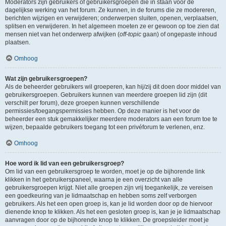
Moderators zijn gebruikers of gebruikersgroepen die in staan voor de
dagelijkse werking van het forum. Ze kunnen, in de forums die ze modereren,
berichten wijzigen en verwijderen; onderwerpen sluiten, openen, verplaatsen,
splitsen en verwijderen. In het algemeen moeten ze er gewoon op toe zien dat
mensen niet van het onderwerp afwijken (
off-topic
gaan) of ongepaste inhoud
plaatsen.
Omhoog
Wat zijn gebruikersgroepen?
Als de beheerder gebruikers wil groeperen, kan hij/zij dit doen door middel van
gebruikersgroepen. Gebruikers kunnen van meerdere groepen lid zijn (dit
verschilt per forum), deze groepen kunnen verschillende
permissies/toegangspermissies hebben. Op deze manier is het voor de
beheerder een stuk gemakkelijker meerdere moderators aan een forum toe te
wijzen, bepaalde gebruikers toegang tot een privéforum te verlenen, enz.
Omhoog
Hoe word ik lid van een gebruikersgroep?
Om lid van een gebruikersgroep te worden, moet je op de bijhorende link
klikken in het gebruikerspaneel, waarna je een overzicht van alle
gebruikersgroepen krijgt. Niet alle groepen zijn vrij toegankelijk, ze vereisen
een goedkeuring van je lidmaatschap en hebben soms zelf verborgen
gebruikers. Als het een open groep is, kan je lid worden door op de hiervoor
dienende knop te klikken. Als het een gesloten groep is, kan je je lidmaatschap
aanvragen door op de bijhorende knop te klikken. De groepsleider moet je