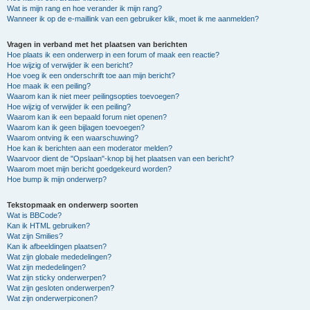
Wat is mijn rang en hoe verander ik mijn rang?
Wanneer ik op de e-maillink van een gebruiker klik, moet ik me aanmelden?
Vragen in verband met het plaatsen van berichten
Hoe plaats ik een onderwerp in een forum of maak een reactie?
Hoe wijzig of verwijder ik een bericht?
Hoe voeg ik een onderschrift toe aan mijn bericht?
Hoe maak ik een peiling?
Waarom kan ik niet meer peilingsopties toevoegen?
Hoe wijzig of verwijder ik een peiling?
Waarom kan ik een bepaald forum niet openen?
Waarom kan ik geen bijlagen toevoegen?
Waarom ontving ik een waarschuwing?
Hoe kan ik berichten aan een moderator melden?
Waarvoor dient de "Opslaan"-knop bij het plaatsen van een bericht?
Waarom moet mijn bericht goedgekeurd worden?
Hoe bump ik mijn onderwerp?
Tekstopmaak en onderwerp soorten
Wat is BBCode?
Kan ik HTML gebruiken?
Wat zijn Smilies?
Kan ik afbeeldingen plaatsen?
Wat zijn globale mededelingen?
Wat zijn mededelingen?
Wat zijn sticky onderwerpen?
Wat zijn gesloten onderwerpen?
Wat zijn onderwerpiconen?