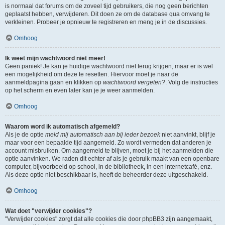
is normaal dat forums om de zoveel tijd gebruikers, die nog geen berichten
geplaatst hebben, verwijderen. Dit doen ze om de database qua omvang te
verkleinen. Probeer je opnieuw te registreren en meng je in de discussies.
Omhoog
Ik weet mijn wachtwoord niet meer!
Geen paniek! Je kan je huidige wachtwoord niet terug krijgen, maar er is wel
een mogelijkheid om deze te resetten. Hiervoor moet je naar de
aanmeldpagina gaan en klikken op
wachtwoord vergeten?
. Volg de instructies
op het scherm en even later kan je je weer aanmelden.
Omhoog
Waarom word ik automatisch afgemeld?
Als je de optie
meld mij automatisch aan bij ieder bezoek
niet aanvinkt, blijf je
maar voor een bepaalde tijd aangemeld. Zo wordt vermeden dat anderen je
account misbruiken. Om aangemeld te blijven, moet je bij het aanmelden die
optie aanvinken. We raden dit echter af als je gebruik maakt van een openbare
computer, bijvoorbeeld op school, in de bibliotheek, in een internetcafé, enz.
Als deze optie niet beschikbaar is, heeft de beheerder deze uitgeschakeld.
Omhoog
Wat doet "verwijder cookies"?
"Verwijder cookies" zorgt dat alle cookies die door phpBB3 zijn aangemaakt,