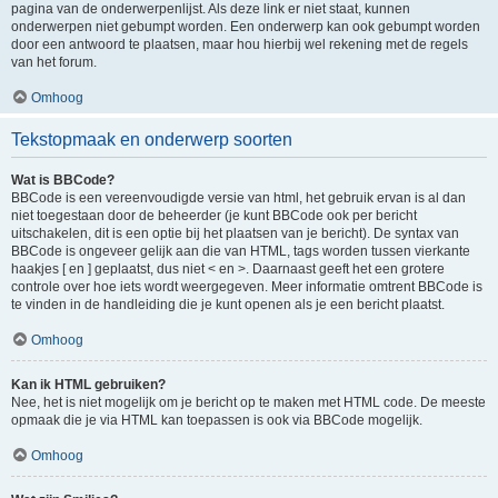
pagina van de onderwerpenlijst. Als deze link er niet staat, kunnen
onderwerpen niet gebumpt worden. Een onderwerp kan ook gebumpt worden
door een antwoord te plaatsen, maar hou hierbij wel rekening met de regels
van het forum.
Omhoog
Tekstopmaak en onderwerp soorten
Wat is BBCode?
BBCode is een vereenvoudigde versie van html, het gebruik ervan is al dan
niet toegestaan door de beheerder (je kunt BBCode ook per bericht
uitschakelen, dit is een optie bij het plaatsen van je bericht). De syntax van
BBCode is ongeveer gelijk aan die van HTML, tags worden tussen vierkante
haakjes [ en ] geplaatst, dus niet < en >. Daarnaast geeft het een grotere
controle over hoe iets wordt weergegeven. Meer informatie omtrent BBCode is
te vinden in de handleiding die je kunt openen als je een bericht plaatst.
Omhoog
Kan ik HTML gebruiken?
Nee, het is niet mogelijk om je bericht op te maken met HTML code. De meeste
opmaak die je via HTML kan toepassen is ook via BBCode mogelijk.
Omhoog