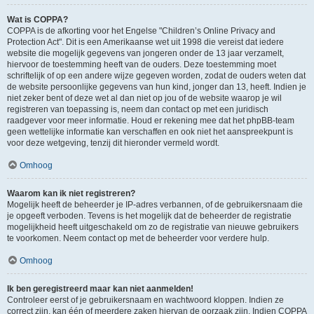
Wat is COPPA?
COPPA is de afkorting voor het Engelse "Children’s Online Privacy and
Protection Act". Dit is een Amerikaanse wet uit 1998 die vereist dat iedere
website die mogelijk gegevens van jongeren onder de 13 jaar verzamelt,
hiervoor de toestemming heeft van de ouders. Deze toestemming moet
schriftelijk of op een andere wijze gegeven worden, zodat de ouders weten dat
de website persoonlijke gegevens van hun kind, jonger dan 13, heeft. Indien je
niet zeker bent of deze wet al dan niet op jou of de website waarop je wil
registreren van toepassing is, neem dan contact op met een juridisch
raadgever voor meer informatie. Houd er rekening mee dat het phpBB-team
geen wettelijke informatie kan verschaffen en ook niet het aanspreekpunt is
voor deze wetgeving, tenzij dit hieronder vermeld wordt.
Omhoog
Waarom kan ik niet registreren?
Mogelijk heeft de beheerder je IP-adres verbannen, of de gebruikersnaam die
je opgeeft verboden. Tevens is het mogelijk dat de beheerder de registratie
mogelijkheid heeft uitgeschakeld om zo de registratie van nieuwe gebruikers
te voorkomen. Neem contact op met de beheerder voor verdere hulp.
Omhoog
Ik ben geregistreerd maar kan niet aanmelden!
Controleer eerst of je gebruikersnaam en wachtwoord kloppen. Indien ze
correct zijn, kan één of meerdere zaken hiervan de oorzaak zijn. Indien COPPA