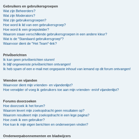
Gebruikers en gebruikersgroepen
Wat zijn Beheerders?
Wat zijn Moderators?
Wat zijn gebruikersgroepen?
Hoe word ik lid van een gebruikersgroep?
Hoe word ik een groepsleider?
Waarom staan verschillende gebruikersgroepen in een andere kleur?
Wat is de "Standaard gebruikersgroep"?
Waarvoor dient de "Het Team"-link?
Privéberichten
Ik kan geen privéberichten sturen!
Ik blijf ongewenste privéberichten ontvangen!
Ik heb spam of een e-mail met ongepaste inhoud van iemand op dit forum ontvangen!
Vrienden en vijanden
Waarvoor dient mijn vrienden- en vijandenlijst?
Hoe verwijder of voeg ik gebruikers toe aan mijn vrienden- en/of vijandenlijst?
Forums doorzoeken
Hoe doorzoek ik het forum?
Waarom levert mijn zoekopdracht geen resultaten op?
Waarom resulteert mijn zoekopdracht in een lege pagina?
Hoe zoek ik een gebruiker?
Hoe kan ik mijn eigen berichten en onderwerpen vinden?
Onderwerpabonnementen en bladwijzers