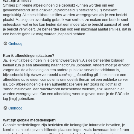
Wat zijn Smilies?
Smilies zijn kleine afbeeldingen die gebruikt kunnen worden om een
gevoelstoestand uit te drukken, bijvoorbeeld :) betekent blij, :( betekent
ongelukkig. Alle beschikbare smilies worden weergegeven als je een bericht
plaatst. Maak geen overdadig gebruik van smilies, ze maken een bericht snel
onleesbaar wat er toe kan leiden dat een moderator je bericht aanpast of heel
je bericht verwijdert. De beheerder kan ook een maximaal aantal smilies, dat in
een bericht gebruikt mag worden, bepaald hebben.
Omhoog
Kan ik afbeeldingen plaatsen?
Ja, je kunt afbeeldingen in je bericht weergeven. Als de beheerder bijlagen
toelaat kun je een afbeelding naar het forum uploaden. Anders moet je er voor
zorgen dat de afbeelding op een andere publieke server beschikbaar is,
bijvoorbeeld http://www.voorbeeld.com/mijn_afbeelding.gif. Linken naar een
afbeelding op je eigen computer is onmogelijk (tenzij het een publieke server
is). Ook afbeeldingen die een authentificatie vereisen zoals in: Hotmail of
Yahoo mailboxen, een wachtwoord beschermde website, enz. kunnen niet
worden weergegeven. Om een afbeelding weer te geven, moet je de BBCode
tag [img] gebruiken.
Omhoog
Wat zijn globale mededelingen?
Globale mededelingen zijn berichten die belangrijke informatie bevatten, je
komt ze dan ook op verschillende plaatsen tegen zoals bovenaan ieder forum