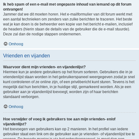
Ik heb spam of een e-mail met ongepaste inhoud van iemand op dit forum
ontvangen!
Jammer dat we dit moeten horen. Het e-mailformulier van dit forum werkt met
een aantal technieken om zenders van zulke berichten te traceren. Het beste
wat je kan doen is de beheerder een kopie van het bericht e-mailen, inclusief
de headers (hierin staan de details van de gebruiker die de e-mail stuurde).
Deze zal dan de nodige stappen ondernemen.
Omhoog
Vrienden en vijanden
Waarvoor dient mijn vrienden- en vijandenlijst?
Hiermee kun je andere gebruikers op het forum sorteren. Gebruikers die in je
vriendenlijst staan worden in het gebruikerspaneel weergegeven zodat je snel
kunt controleren of ze online zijn, of een privébericht kunt sturen. Tevens is het
mogelijk dat hun berichten, in je huidige stijl, gemarkeerd worden. Als je een
gebruiker aan je vijandenlijst toevoegt, worden zijn of haar berichten
standaard verborgen.
Omhoog
Hoe verwijder of voeg ik gebruikers toe aan mijn vrienden- en/of
vijandenlijst?
Het toevoegen van gebruikers kan op 2 manieren. In het profiel van iedere
gebruiker staat een link om de gebruiker aan je vrienden- of vijandenlijst toe te