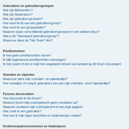
Gebruikers en gebruikersgroepen
Wat zijn Beheerders?
Wat zijn Moderators?
Wat zijn gebruikersgroepen?
Hoe word ik lid van een gebruikersgroep?
Hoe word ik een groepsleider?
Waarom staan verschillende gebruikersgroepen in een andere kleur?
Wat is de "Standaard gebruikersgroep"?
Waarvoor dient de "Het Team"-link?
Privéberichten
Ik kan geen privéberichten sturen!
Ik blijf ongewenste privéberichten ontvangen!
Ik heb spam of een e-mail met ongepaste inhoud van iemand op dit forum ontvangen!
Vrienden en vijanden
Waarvoor dient mijn vrienden- en vijandenlijst?
Hoe verwijder of voeg ik gebruikers toe aan mijn vrienden- en/of vijandenlijst?
Forums doorzoeken
Hoe doorzoek ik het forum?
Waarom levert mijn zoekopdracht geen resultaten op?
Waarom resulteert mijn zoekopdracht in een lege pagina?
Hoe zoek ik een gebruiker?
Hoe kan ik mijn eigen berichten en onderwerpen vinden?
Onderwerpabonnementen en bladwijzers