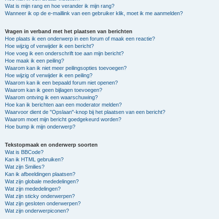
Wat is mijn rang en hoe verander ik mijn rang?
Wanneer ik op de e-maillink van een gebruiker klik, moet ik me aanmelden?
Vragen in verband met het plaatsen van berichten
Hoe plaats ik een onderwerp in een forum of maak een reactie?
Hoe wijzig of verwijder ik een bericht?
Hoe voeg ik een onderschrift toe aan mijn bericht?
Hoe maak ik een peiling?
Waarom kan ik niet meer peilingsopties toevoegen?
Hoe wijzig of verwijder ik een peiling?
Waarom kan ik een bepaald forum niet openen?
Waarom kan ik geen bijlagen toevoegen?
Waarom ontving ik een waarschuwing?
Hoe kan ik berichten aan een moderator melden?
Waarvoor dient de "Opslaan"-knop bij het plaatsen van een bericht?
Waarom moet mijn bericht goedgekeurd worden?
Hoe bump ik mijn onderwerp?
Tekstopmaak en onderwerp soorten
Wat is BBCode?
Kan ik HTML gebruiken?
Wat zijn Smilies?
Kan ik afbeeldingen plaatsen?
Wat zijn globale mededelingen?
Wat zijn mededelingen?
Wat zijn sticky onderwerpen?
Wat zijn gesloten onderwerpen?
Wat zijn onderwerpiconen?