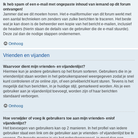
Ik heb spam of een e-mail met ongepaste inhoud van iemand op dit forum
ontvangen!
Jammer dat we dit moeten horen. Het e-mailformulier van dit forum werkt met
een aantal technieken om zenders van zulke berichten te traceren. Het beste
wat je kan doen is de beheerder een kopie van het bericht e-mailen, inclusief
de headers (hierin staan de details van de gebruiker die de e-mail stuurde).
Deze zal dan de nodige stappen ondernemen.
Omhoog
Vrienden en vijanden
Waarvoor dient mijn vrienden- en vijandenlijst?
Hiermee kun je andere gebruikers op het forum sorteren. Gebruikers die in je
vriendenlijst staan worden in het gebruikerspaneel weergegeven zodat je snel
kunt controleren of ze online zijn, of een privébericht kunt sturen. Tevens is het
mogelijk dat hun berichten, in je huidige stijl, gemarkeerd worden. Als je een
gebruiker aan je vijandenlijst toevoegt, worden zijn of haar berichten
standaard verborgen.
Omhoog
Hoe verwijder of voeg ik gebruikers toe aan mijn vrienden- en/of
vijandenlijst?
Het toevoegen van gebruikers kan op 2 manieren. In het profiel van iedere
gebruiker staat een link om de gebruiker aan je vrienden- of vijandenlijst toe te