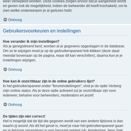
weer verwijderd worden. Deze cookies zorgen ervoor dat je aangemeld wordt
en geven ook de mogelijkheid, indien de beheerder dit heeft inschakeld, om te
zien welke onderwerpen je al gelezen hebt.
Omhoog
Gebruikersvoorkeuren en instellingen
Hoe verander ik mijn instellingen?
Als je geregistreerd bent, worden al je gegevens opgeslagen in de database.
Om ze te wijzigen moet je op de
gebruikerspaneel
link klikken (deze staat
meestal bovenaan op de pagina, maar dit kan verschillen), daarna kun je je
instellingen wijzigen.
Omhoog
Hoe kan ik onzichtbaar zijn in de online gebruikers lijst?
In het gebruikerspaneel onder "foruminstellingen", vind je de optie
Verberg
mijn online status
. Als je deze optie activeert zul je onzichtbaar zijn voor
iedereen, behalve voor beheerders, moderators en jezelf.
Omhoog
De tijden zijn niet correct!
Het is mogelijk dat de tijd die gegeven wordt van een andere tijdzone is dan
waarin jij woont. Als dit het geval is, moet je naar het gebruikerspaneel gaan
en je tijdzone veranderen in een bepaald gebied (vb: Amsterdam, New York,