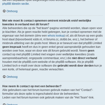
dat een bepaalde optie toegevoegd moet worden, bezoek dan de
phpBB Ideeën sectie
.
Omhoog
Met wie moet ik contact opnemen omtrent misbruik en/of wettelijke
kwesties in verband met dit forum?
Alle beheerders die op de "het team"-pagina vermeld worden, staan open voor
je klachten. Als je geen reactie hebt gekregen, kun je contact opnemen met de
eigenaar van het domein (dmv een
whois lookup
) of, als dit forum op een gratis
host staat (bijvoorbeeld xsbb.nl, nl.forums.cc, dotbb.be, enz.), het beheer of
misbruik-afdeling van de gratis host. Wees je er bewust van dat phpBB Limited
geen inspraak
heeft en dus in geen enkel geval aansprakelijk gehouden kan
worden over hoe, waar en door wie dit forum gebruikt wordt. Neem
geen
contact op met phpBB Limited met vragen over wettelijke kwesties (zoals
aanspreekbaarheid, ongepaste commentaar, enz.) die
niet direct verband
houden met de phpBB.com-website of de phpBB-software. Als je phpBB
Limited toch e-mailt over deze software die
gebruikt wordt door derden
kun je
een korte, of helemaal geen, reactie verwachten.
Omhoog
Hoe neem ik contact op met een beheerder?
Alle gebruikers van het forum kunnen gebruik maken van het “Contact”-
formulier als deze optie is ingeschakeld door de beheerders.
Leden van het forum kunnen ook gebruik maken van de “Het Team”-link.