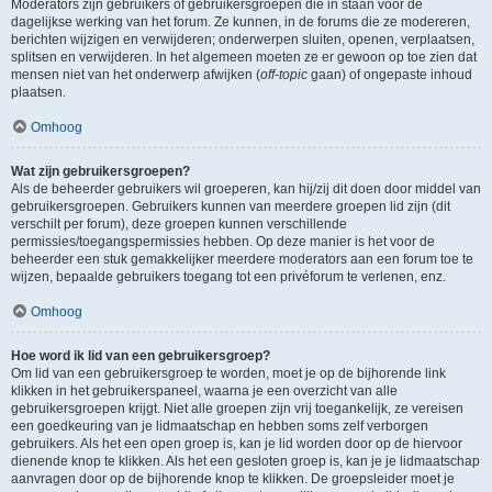
Moderators zijn gebruikers of gebruikersgroepen die in staan voor de
dagelijkse werking van het forum. Ze kunnen, in de forums die ze modereren,
berichten wijzigen en verwijderen; onderwerpen sluiten, openen, verplaatsen,
splitsen en verwijderen. In het algemeen moeten ze er gewoon op toe zien dat
mensen niet van het onderwerp afwijken (
off-topic
gaan) of ongepaste inhoud
plaatsen.
Omhoog
Wat zijn gebruikersgroepen?
Als de beheerder gebruikers wil groeperen, kan hij/zij dit doen door middel van
gebruikersgroepen. Gebruikers kunnen van meerdere groepen lid zijn (dit
verschilt per forum), deze groepen kunnen verschillende
permissies/toegangspermissies hebben. Op deze manier is het voor de
beheerder een stuk gemakkelijker meerdere moderators aan een forum toe te
wijzen, bepaalde gebruikers toegang tot een privéforum te verlenen, enz.
Omhoog
Hoe word ik lid van een gebruikersgroep?
Om lid van een gebruikersgroep te worden, moet je op de bijhorende link
klikken in het gebruikerspaneel, waarna je een overzicht van alle
gebruikersgroepen krijgt. Niet alle groepen zijn vrij toegankelijk, ze vereisen
een goedkeuring van je lidmaatschap en hebben soms zelf verborgen
gebruikers. Als het een open groep is, kan je lid worden door op de hiervoor
dienende knop te klikken. Als het een gesloten groep is, kan je je lidmaatschap
aanvragen door op de bijhorende knop te klikken. De groepsleider moet je