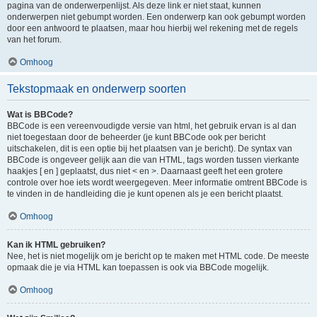
pagina van de onderwerpenlijst. Als deze link er niet staat, kunnen
onderwerpen niet gebumpt worden. Een onderwerp kan ook gebumpt worden
door een antwoord te plaatsen, maar hou hierbij wel rekening met de regels
van het forum.
Omhoog
Tekstopmaak en onderwerp soorten
Wat is BBCode?
BBCode is een vereenvoudigde versie van html, het gebruik ervan is al dan
niet toegestaan door de beheerder (je kunt BBCode ook per bericht
uitschakelen, dit is een optie bij het plaatsen van je bericht). De syntax van
BBCode is ongeveer gelijk aan die van HTML, tags worden tussen vierkante
haakjes [ en ] geplaatst, dus niet < en >. Daarnaast geeft het een grotere
controle over hoe iets wordt weergegeven. Meer informatie omtrent BBCode is
te vinden in de handleiding die je kunt openen als je een bericht plaatst.
Omhoog
Kan ik HTML gebruiken?
Nee, het is niet mogelijk om je bericht op te maken met HTML code. De meeste
opmaak die je via HTML kan toepassen is ook via BBCode mogelijk.
Omhoog