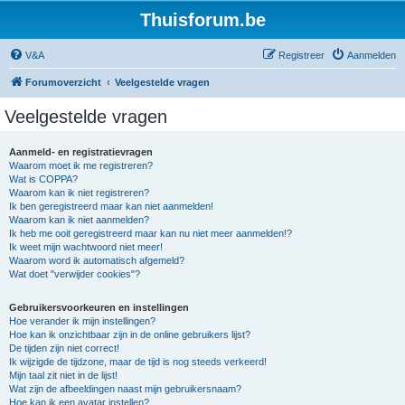
Thuisforum.be
V&A
Registreer
Aanmelden
Forumoverzicht
Veelgestelde vragen
Veelgestelde vragen
Aanmeld- en registratievragen
Waarom moet ik me registreren?
Wat is COPPA?
Waarom kan ik niet registreren?
Ik ben geregistreerd maar kan niet aanmelden!
Waarom kan ik niet aanmelden?
Ik heb me ooit geregistreerd maar kan nu niet meer aanmelden!?
Ik weet mijn wachtwoord niet meer!
Waarom word ik automatisch afgemeld?
Wat doet "verwijder cookies"?
Gebruikersvoorkeuren en instellingen
Hoe verander ik mijn instellingen?
Hoe kan ik onzichtbaar zijn in de online gebruikers lijst?
De tijden zijn niet correct!
Ik wijzigde de tijdzone, maar de tijd is nog steeds verkeerd!
Mijn taal zit niet in de lijst!
Wat zijn de afbeeldingen naast mijn gebruikersnaam?
Hoe kan ik een avatar instellen?