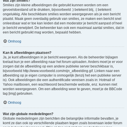
Wat zijn Smilies?
Smilies zijn kleine afbeeldingen die gebruikt kunnen worden om een
gevoelstoestand uit te drukken, bijvoorbeeld :) betekent blij, :( betekent
ongelukkig. Alle beschikbare smilies worden weergegeven als je een bericht
plaatst. Maak geen overdadig gebruik van smilies, ze maken een bericht snel
onleesbaar wat er toe kan leiden dat een moderator je bericht aanpast of heel
je bericht verwijdert. De beheerder kan ook een maximaal aantal smilies, dat in
een bericht gebruikt mag worden, bepaald hebben.
Omhoog
Kan ik afbeeldingen plaatsen?
Ja, je kunt afbeeldingen in je bericht weergeven. Als de beheerder bijlagen
toelaat kun je een afbeelding naar het forum uploaden. Anders moet je er voor
zorgen dat de afbeelding op een andere publieke server beschikbaar is,
bijvoorbeeld http://www.voorbeeld.com/mijn_afbeelding.gif. Linken naar een
afbeelding op je eigen computer is onmogelijk (tenzij het een publieke server
is). Ook afbeeldingen die een authentificatie vereisen zoals in: Hotmail of
Yahoo mailboxen, een wachtwoord beschermde website, enz. kunnen niet
worden weergegeven. Om een afbeelding weer te geven, moet je de BBCode
tag [img] gebruiken.
Omhoog
Wat zijn globale mededelingen?
Globale mededelingen zijn berichten die belangrijke informatie bevatten, je
komt ze dan ook op verschillende plaatsen tegen zoals bovenaan ieder forum