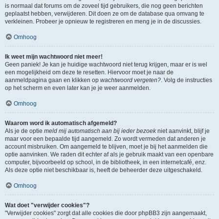
is normaal dat forums om de zoveel tijd gebruikers, die nog geen berichten
geplaatst hebben, verwijderen. Dit doen ze om de database qua omvang te
verkleinen. Probeer je opnieuw te registreren en meng je in de discussies.
Omhoog
Ik weet mijn wachtwoord niet meer!
Geen paniek! Je kan je huidige wachtwoord niet terug krijgen, maar er is wel
een mogelijkheid om deze te resetten. Hiervoor moet je naar de
aanmeldpagina gaan en klikken op
wachtwoord vergeten?
. Volg de instructies
op het scherm en even later kan je je weer aanmelden.
Omhoog
Waarom word ik automatisch afgemeld?
Als je de optie
meld mij automatisch aan bij ieder bezoek
niet aanvinkt, blijf je
maar voor een bepaalde tijd aangemeld. Zo wordt vermeden dat anderen je
account misbruiken. Om aangemeld te blijven, moet je bij het aanmelden die
optie aanvinken. We raden dit echter af als je gebruik maakt van een openbare
computer, bijvoorbeeld op school, in de bibliotheek, in een internetcafé, enz.
Als deze optie niet beschikbaar is, heeft de beheerder deze uitgeschakeld.
Omhoog
Wat doet "verwijder cookies"?
"Verwijder cookies" zorgt dat alle cookies die door phpBB3 zijn aangemaakt,