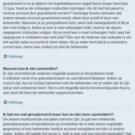
geactiveerd is en je tijdens het registratieproces opgaf dat je jonger bent dan
13 jaar, moet je de ontvangen instructies opvolgen. Als dit niet het geval is,
moet je account dan geactiveerd worden? Sommige forums vereisen dat
iedere nieuwe account geactiveerd wordt, ofwel door jezelf of door een
beheerder. Wanneer je je geregistreerd hebt, werd ook medegedeeld of dit al
dan niet nodig is. Indien je een e-mail ontvangen hebt, moet je de daarin
opgegeven instructies volgen. Als je nooit een e-mail ontvangen hebt, was het
opgegeven e-mailadres dan wel juist? Één van de redenen van activatie is om
het aantal valse accounts te doen dalen. Als je zeker bent dat je e-mailadres
correct was, neem dan contact op met de beheerder.
Omhoog
Waarom kan ik niet aanmelden?
Er zijn verschillende redenen mogelijk waarom je dit probleem hebt.
Controleer eerst of je gebruikersnaam en wachtwoord kloppen. Indien ze
correct zijn, kun je contact opnemen met de beheerder om er zeker van te zijn
dat je niet verbannen bent. Het is ook mogelijk dat de forumconfiguratie fout is,
dan moet dit door de beheerder opgelost worden.
Omhoog
Ik heb me ooit geregistreerd maar kan nu niet meer aanmelden!?
De meest voorkomende oorzaken hiervoor zijn: je gaf een verkeerde
gebruikersnaam of wachtwoord op (controleer de e-mail met je registratie
gegevens) of een beheerder heeft je account verwijderd om één of andere
reden. Indien dit laatste het geval is, heb je dan ooit een bericht geplaatst? Het