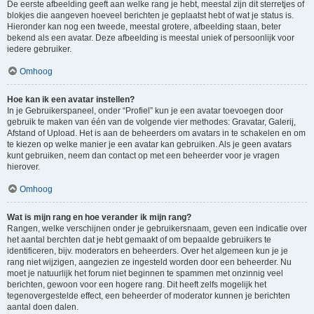
De eerste afbeelding geeft aan welke rang je hebt, meestal zijn dit sterretjes of
blokjes die aangeven hoeveel berichten je geplaatst hebt of wat je status is.
Hieronder kan nog een tweede, meestal grotere, afbeelding staan, beter
bekend als een avatar. Deze afbeelding is meestal uniek of persoonlijk voor
iedere gebruiker.
Omhoog
Hoe kan ik een avatar instellen?
In je Gebruikerspaneel, onder “Profiel” kun je een avatar toevoegen door
gebruik te maken van één van de volgende vier methodes: Gravatar, Galerij,
Afstand of Upload. Het is aan de beheerders om avatars in te schakelen en om
te kiezen op welke manier je een avatar kan gebruiken. Als je geen avatars
kunt gebruiken, neem dan contact op met een beheerder voor je vragen
hierover.
Omhoog
Wat is mijn rang en hoe verander ik mijn rang?
Rangen, welke verschijnen onder je gebruikersnaam, geven een indicatie over
het aantal berchten dat je hebt gemaakt of om bepaalde gebruikers te
identificeren, bijv. moderators en beheerders. Over het algemeen kun je je
rang niet wijzigen, aangezien ze ingesteld worden door een beheerder. Nu
moet je natuurlijk het forum niet beginnen te spammen met onzinnig veel
berichten, gewoon voor een hogere rang. Dit heeft zelfs mogelijk het
tegenovergestelde effect, een beheerder of moderator kunnen je berichten
aantal doen dalen.