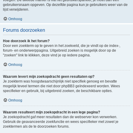
voegen. De tweede manier is via het gebruikerspaneel, je moet dan een
gebruikersnaam opgeven. Op dezelfde pagina kun je gebruikers weer van de
lijst verwijderen.
Omhoog
Forums doorzoeken
Hoe doorzoek ik het forum?
Door een zoekterm op te geven in het zoekveld, die je vindt op de index-,
forum- en onderwerppagina. Uitgebreid zoeken is mogelijk door op de
"zoeken" link te klikken, deze vind je op iedere pagina.
Omhoog
Waarom levert mijn zoekopdracht geen resultaten op?
Je zoekterm was hoogstwaarschijnlijk niet specifiek genoeg en bevatte
mogelijk teveel termen die niet door phpBB3 geïndexeerd worden. Wees
specifieker en gebruik, bij uitgebreid zoeken, de beschikbare opties.
Omhoog
Waarom resulteert mijn zoekopdracht in een lege pagina?
Je zoekopdracht gaf meer resultaten dan de webserver kon verwerken.
Gebruik de geavanceerde zoekfunctie en wees specifieker met zowel je
zoektermen als de te doorzoeken forums.