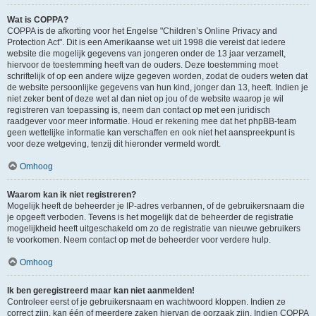
Wat is COPPA?
COPPA is de afkorting voor het Engelse "Children’s Online Privacy and
Protection Act". Dit is een Amerikaanse wet uit 1998 die vereist dat iedere
website die mogelijk gegevens van jongeren onder de 13 jaar verzamelt,
hiervoor de toestemming heeft van de ouders. Deze toestemming moet
schriftelijk of op een andere wijze gegeven worden, zodat de ouders weten dat
de website persoonlijke gegevens van hun kind, jonger dan 13, heeft. Indien je
niet zeker bent of deze wet al dan niet op jou of de website waarop je wil
registreren van toepassing is, neem dan contact op met een juridisch
raadgever voor meer informatie. Houd er rekening mee dat het phpBB-team
geen wettelijke informatie kan verschaffen en ook niet het aanspreekpunt is
voor deze wetgeving, tenzij dit hieronder vermeld wordt.
Omhoog
Waarom kan ik niet registreren?
Mogelijk heeft de beheerder je IP-adres verbannen, of de gebruikersnaam die
je opgeeft verboden. Tevens is het mogelijk dat de beheerder de registratie
mogelijkheid heeft uitgeschakeld om zo de registratie van nieuwe gebruikers
te voorkomen. Neem contact op met de beheerder voor verdere hulp.
Omhoog
Ik ben geregistreerd maar kan niet aanmelden!
Controleer eerst of je gebruikersnaam en wachtwoord kloppen. Indien ze
correct zijn, kan één of meerdere zaken hiervan de oorzaak zijn. Indien COPPA