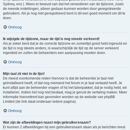
Sydney, enz.). Wees er bewust van dat het veranderen van de tijdzone, zoals
de meeste instellingen, alleen gedaan kunnen worden door geregistreerde
gebruikers. Als je nog niet geregistreerd bent is dit een goed moment om dit te
doen.
Omhoog
Ik wijzigde de tijdzone, maar de tijd is nog steeds verkeerd!
Als je zeker bent dat je de correcte tijdzone en zomertijd goed hebt ingevuld en
de tijd is nog steeds anders, is waarschijnlijk de tijd op de server verkeerd
ingesteld en zullen de beheerders een aanpassing moeten doen.
Omhoog
Mijn taal zit niet in de lijst!
De meest voorkomende reden hiervoor is dat de beheerder je taal niet
geïnstalleerd heeft, of dat nog niemand het forum in je taal vertaald heeft. Je
kunt altijd aan de beheerder vragen of hij het talenpakket, dat je nodig hebt, wil
installeren. Indien het nog niet bestaat, mag je gerust de vertaling maken. Meer
informatie hieromtrent kan gevonden worden op de website van phpBB
Limited (de link staat onderaan iedere pagina).
Omhoog
Wat zijn de afbeeldingen naast mijn gebruikersnaam?
Er kunnen 2 afbeeldingen bij een gebruikersnaam staan als je berichten leest.