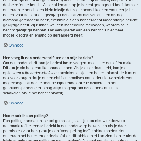
beperkte tijd nadat het geplaatst is) door te klikken op de
wijzig
knop van het
desbetreffende bericht. Als er al iemand op je bericht gereageerd heeft, komt er
onderaan je bericht een klein tekstje dat zegt hoeveel keer en wanneer je het
bericht voor het laatst je gewijzigd hebt. Dit zal niet verschijnen als nog
niemand gereageerd heeft, evenmin als een beheerder of moderator je bericht
gewijzigd heeft. Zij kunnen wel een mededeling toevoegen, waarom ze je
bericht gewijzigd hebben. Het verwijderen van een bericht is niet meer
mogelijk zodra er iemand op gereageerd heeft.
Omhoog
Hoe voeg ik een onderschrift toe aan mijn bericht?
Om een onderschrift aan je bericht toe te voegen, moet je er eerst één maken.
Dit kun je via het gebruikerspaneel doen. Als je dit gedaan hebt, kun je de
optie
voeg mijn onderschrift toe
aanvinken als je een bericht plaatst. Je kunt er
ook voor zorgen dat je onderschrift automatisch aan ieder nieuw bericht wordt
toegevoegd. Dit doe je door de bijhorende optie te activeren in het
gebruikerspaneel (het is nog altijd mogelijk om het onderschrift uit te
schakelen als je het bericht plaatst).
Omhoog
Hoe maak ik een peiling?
Een peiling aanmaken is heel gemakkelijk, als je een nieuw onderwerp
aanmaakt (of het eerste bericht in een onderwerp bewerkt en als je daar
permissies voor hebt) zou je een "voeg peiling toe" tabblad moeten zien
onderaan het berichten-gedeelte (als je dit tabblad niet kan zien, heb je niet de