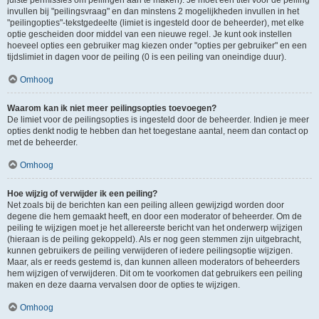
juiste permissies om peilingen aan te maken). Je moet een titel voor de peiling
invullen bij "peilingsvraag" en dan minstens 2 mogelijkheden invullen in het
"peilingopties"-tekstgedeelte (limiet is ingesteld door de beheerder), met elke
optie gescheiden door middel van een nieuwe regel. Je kunt ook instellen
hoeveel opties een gebruiker mag kiezen onder "opties per gebruiker" en een
tijdslimiet in dagen voor de peiling (0 is een peiling van oneindige duur).
Omhoog
Waarom kan ik niet meer peilingsopties toevoegen?
De limiet voor de peilingsopties is ingesteld door de beheerder. Indien je meer
opties denkt nodig te hebben dan het toegestane aantal, neem dan contact op
met de beheerder.
Omhoog
Hoe wijzig of verwijder ik een peiling?
Net zoals bij de berichten kan een peiling alleen gewijzigd worden door
degene die hem gemaakt heeft, en door een moderator of beheerder. Om de
peiling te wijzigen moet je het allereerste bericht van het onderwerp wijzigen
(hieraan is de peiling gekoppeld). Als er nog geen stemmen zijn uitgebracht,
kunnen gebruikers de peiling verwijderen of iedere peilingsoptie wijzigen.
Maar, als er reeds gestemd is, dan kunnen alleen moderators of beheerders
hem wijzigen of verwijderen. Dit om te voorkomen dat gebruikers een peiling
maken en deze daarna vervalsen door de opties te wijzigen.
Omhoog