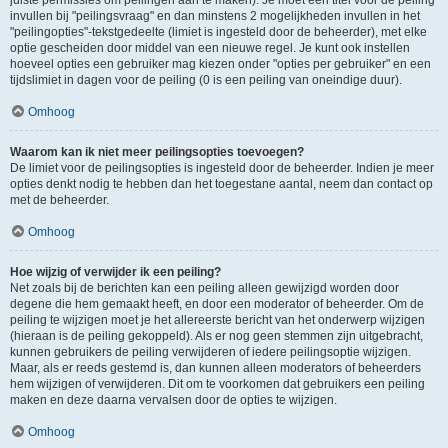
juiste permissies om peilingen aan te maken). Je moet een titel voor de peiling
invullen bij "peilingsvraag" en dan minstens 2 mogelijkheden invullen in het
"peilingopties"-tekstgedeelte (limiet is ingesteld door de beheerder), met elke
optie gescheiden door middel van een nieuwe regel. Je kunt ook instellen
hoeveel opties een gebruiker mag kiezen onder "opties per gebruiker" en een
tijdslimiet in dagen voor de peiling (0 is een peiling van oneindige duur).
Omhoog
Waarom kan ik niet meer peilingsopties toevoegen?
De limiet voor de peilingsopties is ingesteld door de beheerder. Indien je meer
opties denkt nodig te hebben dan het toegestane aantal, neem dan contact op
met de beheerder.
Omhoog
Hoe wijzig of verwijder ik een peiling?
Net zoals bij de berichten kan een peiling alleen gewijzigd worden door
degene die hem gemaakt heeft, en door een moderator of beheerder. Om de
peiling te wijzigen moet je het allereerste bericht van het onderwerp wijzigen
(hieraan is de peiling gekoppeld). Als er nog geen stemmen zijn uitgebracht,
kunnen gebruikers de peiling verwijderen of iedere peilingsoptie wijzigen.
Maar, als er reeds gestemd is, dan kunnen alleen moderators of beheerders
hem wijzigen of verwijderen. Dit om te voorkomen dat gebruikers een peiling
maken en deze daarna vervalsen door de opties te wijzigen.
Omhoog