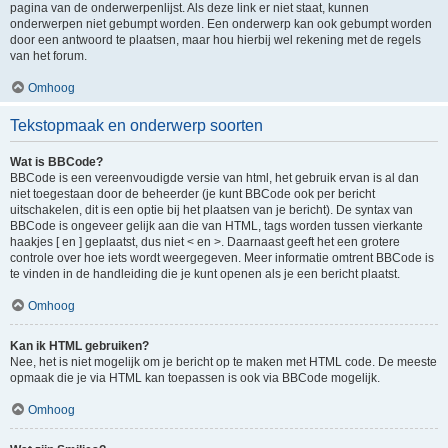
pagina van de onderwerpenlijst. Als deze link er niet staat, kunnen
onderwerpen niet gebumpt worden. Een onderwerp kan ook gebumpt worden
door een antwoord te plaatsen, maar hou hierbij wel rekening met de regels
van het forum.
Omhoog
Tekstopmaak en onderwerp soorten
Wat is BBCode?
BBCode is een vereenvoudigde versie van html, het gebruik ervan is al dan
niet toegestaan door de beheerder (je kunt BBCode ook per bericht
uitschakelen, dit is een optie bij het plaatsen van je bericht). De syntax van
BBCode is ongeveer gelijk aan die van HTML, tags worden tussen vierkante
haakjes [ en ] geplaatst, dus niet < en >. Daarnaast geeft het een grotere
controle over hoe iets wordt weergegeven. Meer informatie omtrent BBCode is
te vinden in de handleiding die je kunt openen als je een bericht plaatst.
Omhoog
Kan ik HTML gebruiken?
Nee, het is niet mogelijk om je bericht op te maken met HTML code. De meeste
opmaak die je via HTML kan toepassen is ook via BBCode mogelijk.
Omhoog