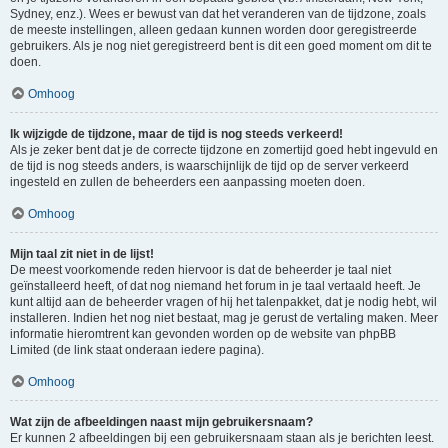
Sydney, enz.). Wees er bewust van dat het veranderen van de tijdzone, zoals
de meeste instellingen, alleen gedaan kunnen worden door geregistreerde
gebruikers. Als je nog niet geregistreerd bent is dit een goed moment om dit te
doen.
Omhoog
Ik wijzigde de tijdzone, maar de tijd is nog steeds verkeerd!
Als je zeker bent dat je de correcte tijdzone en zomertijd goed hebt ingevuld en
de tijd is nog steeds anders, is waarschijnlijk de tijd op de server verkeerd
ingesteld en zullen de beheerders een aanpassing moeten doen.
Omhoog
Mijn taal zit niet in de lijst!
De meest voorkomende reden hiervoor is dat de beheerder je taal niet
geïnstalleerd heeft, of dat nog niemand het forum in je taal vertaald heeft. Je
kunt altijd aan de beheerder vragen of hij het talenpakket, dat je nodig hebt, wil
installeren. Indien het nog niet bestaat, mag je gerust de vertaling maken. Meer
informatie hieromtrent kan gevonden worden op de website van phpBB
Limited (de link staat onderaan iedere pagina).
Omhoog
Wat zijn de afbeeldingen naast mijn gebruikersnaam?
Er kunnen 2 afbeeldingen bij een gebruikersnaam staan als je berichten leest.