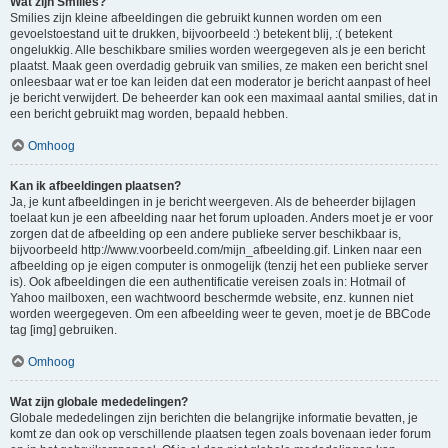
Wat zijn Smilies?
Smilies zijn kleine afbeeldingen die gebruikt kunnen worden om een
gevoelstoestand uit te drukken, bijvoorbeeld :) betekent blij, :( betekent
ongelukkig. Alle beschikbare smilies worden weergegeven als je een bericht
plaatst. Maak geen overdadig gebruik van smilies, ze maken een bericht snel
onleesbaar wat er toe kan leiden dat een moderator je bericht aanpast of heel
je bericht verwijdert. De beheerder kan ook een maximaal aantal smilies, dat in
een bericht gebruikt mag worden, bepaald hebben.
Omhoog
Kan ik afbeeldingen plaatsen?
Ja, je kunt afbeeldingen in je bericht weergeven. Als de beheerder bijlagen
toelaat kun je een afbeelding naar het forum uploaden. Anders moet je er voor
zorgen dat de afbeelding op een andere publieke server beschikbaar is,
bijvoorbeeld http://www.voorbeeld.com/mijn_afbeelding.gif. Linken naar een
afbeelding op je eigen computer is onmogelijk (tenzij het een publieke server
is). Ook afbeeldingen die een authentificatie vereisen zoals in: Hotmail of
Yahoo mailboxen, een wachtwoord beschermde website, enz. kunnen niet
worden weergegeven. Om een afbeelding weer te geven, moet je de BBCode
tag [img] gebruiken.
Omhoog
Wat zijn globale mededelingen?
Globale mededelingen zijn berichten die belangrijke informatie bevatten, je
komt ze dan ook op verschillende plaatsen tegen zoals bovenaan ieder forum