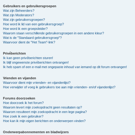
Gebruikers en gebruikersgroepen
Wat zijn Beheerders?
Wat zijn Moderators?
Wat zijn gebruikersgroepen?
Hoe word ik lid van een gebruikersgroep?
Hoe word ik een groepsleider?
Waarom staan verschillende gebruikersgroepen in een andere kleur?
Wat is de "Standaard gebruikersgroep"?
Waarvoor dient de "Het Team"-link?
Privéberichten
Ik kan geen privéberichten sturen!
Ik blijf ongewenste privéberichten ontvangen!
Ik heb spam of een e-mail met ongepaste inhoud van iemand op dit forum ontvangen!
Vrienden en vijanden
Waarvoor dient mijn vrienden- en vijandenlijst?
Hoe verwijder of voeg ik gebruikers toe aan mijn vrienden- en/of vijandenlijst?
Forums doorzoeken
Hoe doorzoek ik het forum?
Waarom levert mijn zoekopdracht geen resultaten op?
Waarom resulteert mijn zoekopdracht in een lege pagina?
Hoe zoek ik een gebruiker?
Hoe kan ik mijn eigen berichten en onderwerpen vinden?
Onderwerpabonnementen en bladwijzers