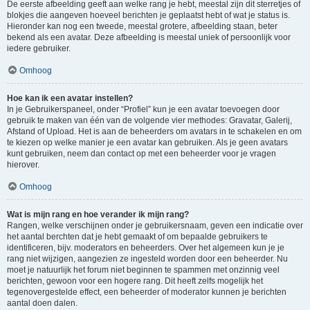
De eerste afbeelding geeft aan welke rang je hebt, meestal zijn dit sterretjes of
blokjes die aangeven hoeveel berichten je geplaatst hebt of wat je status is.
Hieronder kan nog een tweede, meestal grotere, afbeelding staan, beter
bekend als een avatar. Deze afbeelding is meestal uniek of persoonlijk voor
iedere gebruiker.
Omhoog
Hoe kan ik een avatar instellen?
In je Gebruikerspaneel, onder “Profiel” kun je een avatar toevoegen door
gebruik te maken van één van de volgende vier methodes: Gravatar, Galerij,
Afstand of Upload. Het is aan de beheerders om avatars in te schakelen en om
te kiezen op welke manier je een avatar kan gebruiken. Als je geen avatars
kunt gebruiken, neem dan contact op met een beheerder voor je vragen
hierover.
Omhoog
Wat is mijn rang en hoe verander ik mijn rang?
Rangen, welke verschijnen onder je gebruikersnaam, geven een indicatie over
het aantal berchten dat je hebt gemaakt of om bepaalde gebruikers te
identificeren, bijv. moderators en beheerders. Over het algemeen kun je je
rang niet wijzigen, aangezien ze ingesteld worden door een beheerder. Nu
moet je natuurlijk het forum niet beginnen te spammen met onzinnig veel
berichten, gewoon voor een hogere rang. Dit heeft zelfs mogelijk het
tegenovergestelde effect, een beheerder of moderator kunnen je berichten
aantal doen dalen.