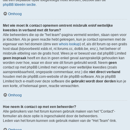
dat een bepaalde optie toegevoegd moet worden, bezoek dan de
phpBB Ideeën sectie
.
Omhoog
Met wie moet ik contact opnemen omtrent misbruik en/of wettelijke
kwesties in verband met dit forum?
Alle beheerders die op de "het team"-pagina vermeld worden, staan open voor
je klachten. Als je geen reactie hebt gekregen, kun je contact opnemen met de
eigenaar van het domein (dmv een
whois lookup
) of, als dit forum op een gratis
host staat (bijvoorbeeld xsbb.nl, nl.forums.cc, dotbb.be, enz.), het beheer of
misbruik-afdeling van de gratis host. Wees je er bewust van dat phpBB Limited
geen inspraak
heeft en dus in geen enkel geval aansprakelijk gehouden kan
worden over hoe, waar en door wie dit forum gebruikt wordt. Neem
geen
contact op met phpBB Limited met vragen over wettelijke kwesties (zoals
aanspreekbaarheid, ongepaste commentaar, enz.) die
niet direct verband
houden met de phpBB.com-website of de phpBB-software. Als je phpBB
Limited toch e-mailt over deze software die
gebruikt wordt door derden
kun je
een korte, of helemaal geen, reactie verwachten.
Omhoog
Hoe neem ik contact op met een beheerder?
Alle gebruikers van het forum kunnen gebruik maken van het “Contact”-
formulier als deze optie is ingeschakeld door de beheerders.
Leden van het forum kunnen ook gebruik maken van de “Het Team”-link.