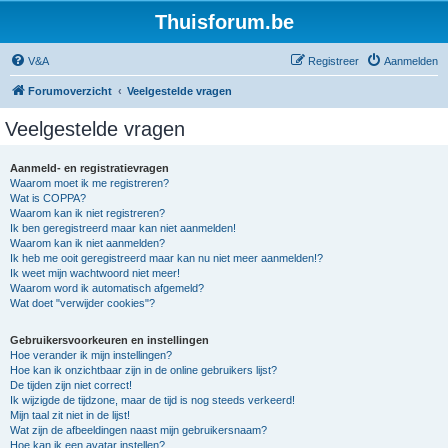
Thuisforum.be
V&A
Registreer
Aanmelden
Forumoverzicht
Veelgestelde vragen
Veelgestelde vragen
Aanmeld- en registratievragen
Waarom moet ik me registreren?
Wat is COPPA?
Waarom kan ik niet registreren?
Ik ben geregistreerd maar kan niet aanmelden!
Waarom kan ik niet aanmelden?
Ik heb me ooit geregistreerd maar kan nu niet meer aanmelden!?
Ik weet mijn wachtwoord niet meer!
Waarom word ik automatisch afgemeld?
Wat doet "verwijder cookies"?
Gebruikersvoorkeuren en instellingen
Hoe verander ik mijn instellingen?
Hoe kan ik onzichtbaar zijn in de online gebruikers lijst?
De tijden zijn niet correct!
Ik wijzigde de tijdzone, maar de tijd is nog steeds verkeerd!
Mijn taal zit niet in de lijst!
Wat zijn de afbeeldingen naast mijn gebruikersnaam?
Hoe kan ik een avatar instellen?