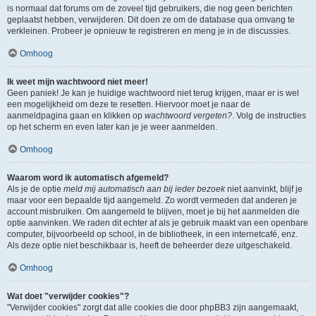
is normaal dat forums om de zoveel tijd gebruikers, die nog geen berichten
geplaatst hebben, verwijderen. Dit doen ze om de database qua omvang te
verkleinen. Probeer je opnieuw te registreren en meng je in de discussies.
Omhoog
Ik weet mijn wachtwoord niet meer!
Geen paniek! Je kan je huidige wachtwoord niet terug krijgen, maar er is wel
een mogelijkheid om deze te resetten. Hiervoor moet je naar de
aanmeldpagina gaan en klikken op
wachtwoord vergeten?
. Volg de instructies
op het scherm en even later kan je je weer aanmelden.
Omhoog
Waarom word ik automatisch afgemeld?
Als je de optie
meld mij automatisch aan bij ieder bezoek
niet aanvinkt, blijf je
maar voor een bepaalde tijd aangemeld. Zo wordt vermeden dat anderen je
account misbruiken. Om aangemeld te blijven, moet je bij het aanmelden die
optie aanvinken. We raden dit echter af als je gebruik maakt van een openbare
computer, bijvoorbeeld op school, in de bibliotheek, in een internetcafé, enz.
Als deze optie niet beschikbaar is, heeft de beheerder deze uitgeschakeld.
Omhoog
Wat doet "verwijder cookies"?
"Verwijder cookies" zorgt dat alle cookies die door phpBB3 zijn aangemaakt,