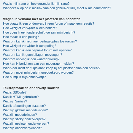
Wat is mijn rang en hoe verander ik mijn rang?
Wanneer ik op de e-maillink van een gebruiker klik, moet ik me aanmelden?
Vragen in verband met het plaatsen van berichten
Hoe plaats ik een onderwerp in een forum of maak een reactie?
Hoe wijzig of verwijder ik een bericht?
Hoe voeg ik een onderschrift toe aan mijn bericht?
Hoe maak ik een peiling?
Waarom kan ik niet meer peilingsopties toevoegen?
Hoe wijzig of verwijder ik een peiling?
Waarom kan ik een bepaald forum niet openen?
Waarom kan ik geen bijlagen toevoegen?
Waarom ontving ik een waarschuwing?
Hoe kan ik berichten aan een moderator melden?
Waarvoor dient de "Opslaan"-knop bij het plaatsen van een bericht?
Waarom moet mijn bericht goedgekeurd worden?
Hoe bump ik mijn onderwerp?
Tekstopmaak en onderwerp soorten
Wat is BBCode?
Kan ik HTML gebruiken?
Wat zijn Smilies?
Kan ik afbeeldingen plaatsen?
Wat zijn globale mededelingen?
Wat zijn mededelingen?
Wat zijn sticky onderwerpen?
Wat zijn gesloten onderwerpen?
Wat zijn onderwerpiconen?