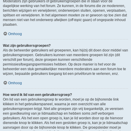
Moderators zijn gebruikers of gebruikersgroepen die in staan voor de
dagelijkse werking van het forum. Ze kunnen, in de forums die ze modereren,
berichten wijzigen en verwijderen; onderwerpen sluiten, openen, verplaatsen,
splitsen en verwijderen. In het algemeen moeten ze er gewoon op toe zien dat
mensen niet van het onderwerp afwijken (
off-topic
gaan) of ongepaste inhoud
plaatsen.
Omhoog
Wat zijn gebruikersgroepen?
Als de beheerder gebruikers wil groeperen, kan hij/zij dit doen door middel van
gebruikersgroepen. Gebruikers kunnen van meerdere groepen lid zijn (dit
verschilt per forum), deze groepen kunnen verschillende
permissies/toegangspermissies hebben. Op deze manier is het voor de
beheerder een stuk gemakkelijker meerdere moderators aan een forum toe te
wijzen, bepaalde gebruikers toegang tot een privéforum te verlenen, enz.
Omhoog
Hoe word ik lid van een gebruikersgroep?
Om lid van een gebruikersgroep te worden, moet je op de bijhorende link
klikken in het gebruikerspaneel, waarna je een overzicht van alle
gebruikersgroepen krijgt. Niet alle groepen zijn vrij toegankelijk, ze vereisen
een goedkeuring van je lidmaatschap en hebben soms zelf verborgen
gebruikers. Als het een open groep is, kan je lid worden door op de hiervoor
dienende knop te klikken. Als het een gesloten groep is, kan je je lidmaatschap
aanvragen door op de bijhorende knop te klikken. De groepsleider moet je