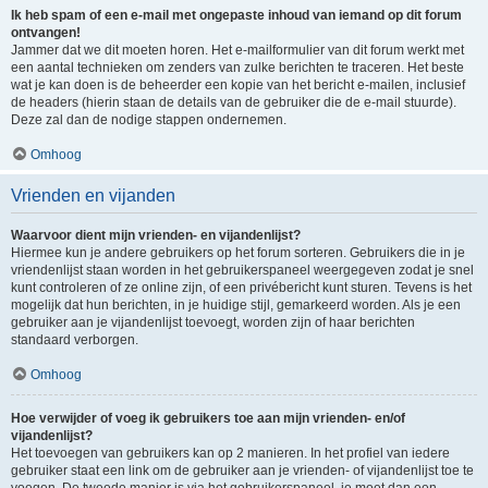
Ik heb spam of een e-mail met ongepaste inhoud van iemand op dit forum
ontvangen!
Jammer dat we dit moeten horen. Het e-mailformulier van dit forum werkt met
een aantal technieken om zenders van zulke berichten te traceren. Het beste
wat je kan doen is de beheerder een kopie van het bericht e-mailen, inclusief
de headers (hierin staan de details van de gebruiker die de e-mail stuurde).
Deze zal dan de nodige stappen ondernemen.
Omhoog
Vrienden en vijanden
Waarvoor dient mijn vrienden- en vijandenlijst?
Hiermee kun je andere gebruikers op het forum sorteren. Gebruikers die in je
vriendenlijst staan worden in het gebruikerspaneel weergegeven zodat je snel
kunt controleren of ze online zijn, of een privébericht kunt sturen. Tevens is het
mogelijk dat hun berichten, in je huidige stijl, gemarkeerd worden. Als je een
gebruiker aan je vijandenlijst toevoegt, worden zijn of haar berichten
standaard verborgen.
Omhoog
Hoe verwijder of voeg ik gebruikers toe aan mijn vrienden- en/of
vijandenlijst?
Het toevoegen van gebruikers kan op 2 manieren. In het profiel van iedere
gebruiker staat een link om de gebruiker aan je vrienden- of vijandenlijst toe te