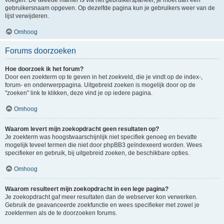
voegen. De tweede manier is via het gebruikerspaneel, je moet dan een
gebruikersnaam opgeven. Op dezelfde pagina kun je gebruikers weer van de
lijst verwijderen.
Omhoog
Forums doorzoeken
Hoe doorzoek ik het forum?
Door een zoekterm op te geven in het zoekveld, die je vindt op de index-,
forum- en onderwerppagina. Uitgebreid zoeken is mogelijk door op de
"zoeken" link te klikken, deze vind je op iedere pagina.
Omhoog
Waarom levert mijn zoekopdracht geen resultaten op?
Je zoekterm was hoogstwaarschijnlijk niet specifiek genoeg en bevatte
mogelijk teveel termen die niet door phpBB3 geïndexeerd worden. Wees
specifieker en gebruik, bij uitgebreid zoeken, de beschikbare opties.
Omhoog
Waarom resulteert mijn zoekopdracht in een lege pagina?
Je zoekopdracht gaf meer resultaten dan de webserver kon verwerken.
Gebruik de geavanceerde zoekfunctie en wees specifieker met zowel je
zoektermen als de te doorzoeken forums.