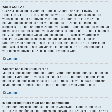
Wat is COPPA?
COPPA is de afkorting voor het Engelse "Children’s Online Privacy and
Protection Act". Dit is een Amerikaanse wet uit 1998 die vereist dat iedere
website die mogelijk gegevens van jongeren onder de 13 jaar verzamelt,
hiervoor de toestemming heeft van de ouders. Deze toestemming moet
schriftelijk of op een andere wijze gegeven worden, zodat de ouders weten dat
de website persoonlijke gegevens van hun kind, jonger dan 13, heeft. Indien je
niet zeker bent of deze wet al dan niet op jou of de website waarop je wil
registreren van toepassing is, neem dan contact op met een juridisch
raadgever voor meer informatie. Houd er rekening mee dat het phpBB-team
geen wettelijke informatie kan verschaffen en ook niet het aanspreekpunt is
voor deze wetgeving, tenzij dit hieronder vermeld wordt.
Omhoog
Waarom kan ik niet registreren?
Mogelijk heeft de beheerder je IP-adres verbannen, of de gebruikersnaam die
je opgeeft verboden. Tevens is het mogelijk dat de beheerder de registratie
mogelijkheid heeft uitgeschakeld om zo de registratie van nieuwe gebruikers
te voorkomen. Neem contact op met de beheerder voor verdere hulp.
Omhoog
Ik ben geregistreerd maar kan niet aanmelden!
Controleer eerst of je gebruikersnaam en wachtwoord kloppen. Indien ze
correct zijn, kan één of meerdere zaken hiervan de oorzaak zijn. Indien COPPA