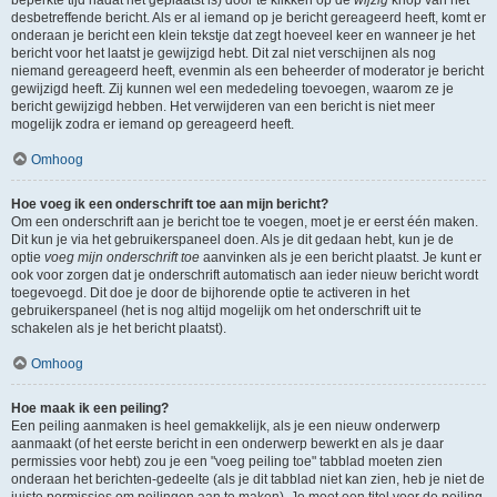
beperkte tijd nadat het geplaatst is) door te klikken op de
wijzig
knop van het
desbetreffende bericht. Als er al iemand op je bericht gereageerd heeft, komt er
onderaan je bericht een klein tekstje dat zegt hoeveel keer en wanneer je het
bericht voor het laatst je gewijzigd hebt. Dit zal niet verschijnen als nog
niemand gereageerd heeft, evenmin als een beheerder of moderator je bericht
gewijzigd heeft. Zij kunnen wel een mededeling toevoegen, waarom ze je
bericht gewijzigd hebben. Het verwijderen van een bericht is niet meer
mogelijk zodra er iemand op gereageerd heeft.
Omhoog
Hoe voeg ik een onderschrift toe aan mijn bericht?
Om een onderschrift aan je bericht toe te voegen, moet je er eerst één maken.
Dit kun je via het gebruikerspaneel doen. Als je dit gedaan hebt, kun je de
optie
voeg mijn onderschrift toe
aanvinken als je een bericht plaatst. Je kunt er
ook voor zorgen dat je onderschrift automatisch aan ieder nieuw bericht wordt
toegevoegd. Dit doe je door de bijhorende optie te activeren in het
gebruikerspaneel (het is nog altijd mogelijk om het onderschrift uit te
schakelen als je het bericht plaatst).
Omhoog
Hoe maak ik een peiling?
Een peiling aanmaken is heel gemakkelijk, als je een nieuw onderwerp
aanmaakt (of het eerste bericht in een onderwerp bewerkt en als je daar
permissies voor hebt) zou je een "voeg peiling toe" tabblad moeten zien
onderaan het berichten-gedeelte (als je dit tabblad niet kan zien, heb je niet de