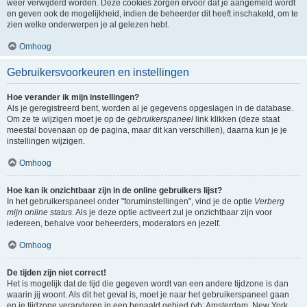
weer verwijderd worden. Deze cookies zorgen ervoor dat je aangemeld wordt
en geven ook de mogelijkheid, indien de beheerder dit heeft inschakeld, om te
zien welke onderwerpen je al gelezen hebt.
Omhoog
Gebruikersvoorkeuren en instellingen
Hoe verander ik mijn instellingen?
Als je geregistreerd bent, worden al je gegevens opgeslagen in de database.
Om ze te wijzigen moet je op de
gebruikerspaneel
link klikken (deze staat
meestal bovenaan op de pagina, maar dit kan verschillen), daarna kun je je
instellingen wijzigen.
Omhoog
Hoe kan ik onzichtbaar zijn in de online gebruikers lijst?
In het gebruikerspaneel onder "foruminstellingen", vind je de optie
Verberg
mijn online status
. Als je deze optie activeert zul je onzichtbaar zijn voor
iedereen, behalve voor beheerders, moderators en jezelf.
Omhoog
De tijden zijn niet correct!
Het is mogelijk dat de tijd die gegeven wordt van een andere tijdzone is dan
waarin jij woont. Als dit het geval is, moet je naar het gebruikerspaneel gaan
en je tijdzone veranderen in een bepaald gebied (vb: Amsterdam, New York,