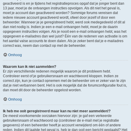
geactiveerd is en je tijdens het registratieproces opgaf dat je jonger bent dan
13 jaar, moet je de ontvangen instructies opvolgen. Als dit niet het geval is,
moet je account dan geactiveerd worden? Sommige forums vereisen dat
iedere nieuwe account geactiveerd wordt, ofwel door jezelf of door een
beheerder. Wanneer je je geregistreerd hebt, werd ook medegedeeld of dit al
dan niet nodig is. Indien je een e-mail ontvangen hebt, moet je de daarin
opgegeven instructies volgen. Als je nooit een e-mail ontvangen hebt, was het
opgegeven e-mailadres dan wel juist? Één van de redenen van activatie is om
het aantal valse accounts te doen dalen. Als je zeker bent dat je e-mailadres
correct was, neem dan contact op met de beheerder.
Omhoog
Waarom kan ik niet aanmelden?
Er zijn verschillende redenen mogelijk waarom je dit probleem hebt.
Controleer eerst of je gebruikersnaam en wachtwoord kloppen. Indien ze
correct zijn, kun je contact opnemen met de beheerder om er zeker van te zijn
dat je niet verbannen bent. Het is ook mogelijk dat de forumconfiguratie fout is,
dan moet dit door de beheerder opgelost worden.
Omhoog
Ik heb me ooit geregistreerd maar kan nu niet meer aanmelden!?
De meest voorkomende oorzaken hiervoor zijn: je gaf een verkeerde
gebruikersnaam of wachtwoord op (controleer de e-mail met je registratie
gegevens) of een beheerder heeft je account verwijderd om één of andere
reden. Indien dit laatste het geval is, heb je dan ooit een bericht geplaatst? Het