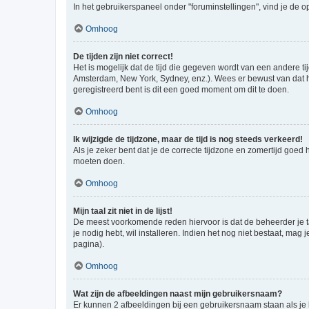
In het gebruikerspaneel onder "foruminstellingen", vind je de o
Omhoog
De tijden zijn niet correct!
Het is mogelijk dat de tijd die gegeven wordt van een andere ti
Amsterdam, New York, Sydney, enz.). Wees er bewust van dat he
geregistreerd bent is dit een goed moment om dit te doen.
Omhoog
Ik wijzigde de tijdzone, maar de tijd is nog steeds verkeerd!
Als je zeker bent dat je de correcte tijdzone en zomertijd goed
moeten doen.
Omhoog
Mijn taal zit niet in de lijst!
De meest voorkomende reden hiervoor is dat de beheerder je taal 
je nodig hebt, wil installeren. Indien het nog niet bestaat, m
pagina).
Omhoog
Wat zijn de afbeeldingen naast mijn gebruikersnaam?
Er kunnen 2 afbeeldingen bij een gebruikersnaam staan als je be