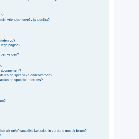
st?
ijn vrienden- en/of vijandenlijst?
ltaten op?
 lege pagina?
erpen vinden?
s
en abonnement?
stellen op specifieke onderwerpen?
tellen op specifieke forums?
rum?
bruik en/of wettelijke kwesties in verband met dit forum?
?