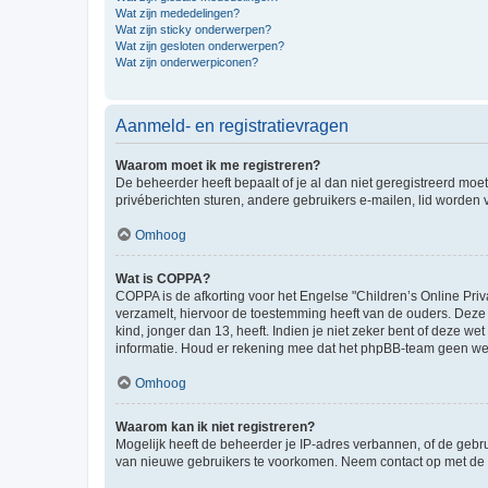
Wat zijn mededelingen?
Wat zijn sticky onderwerpen?
Wat zijn gesloten onderwerpen?
Wat zijn onderwerpiconen?
Aanmeld- en registratievragen
Waarom moet ik me registreren?
De beheerder heeft bepaalt of je al dan niet geregistreerd moet
privéberichten sturen, andere gebruikers e-mailen, lid worden
Omhoog
Wat is COPPA?
COPPA is de afkorting voor het Engelse "Children’s Online Priv
verzamelt, hiervoor de toestemming heeft van de ouders. Deze
kind, jonger dan 13, heeft. Indien je niet zeker bent of deze w
informatie. Houd er rekening mee dat het phpBB-team geen wette
Omhoog
Waarom kan ik niet registreren?
Mogelijk heeft de beheerder je IP-adres verbannen, of de gebru
van nieuwe gebruikers te voorkomen. Neem contact op met de 