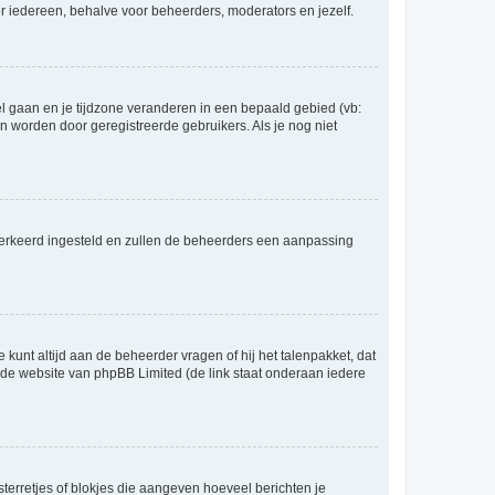
voor iedereen, behalve voor beheerders, moderators en jezelf.
eel gaan en je tijdzone veranderen in een bepaald gebied (vb:
 worden door geregistreerde gebruikers. Als je nog niet
er verkeerd ingesteld en zullen de beheerders een aanpassing
 kunt altijd aan de beheerder vragen of hij het talenpakket, dat
p de website van phpBB Limited (de link staat onderaan iedere
sterretjes of blokjes die aangeven hoeveel berichten je