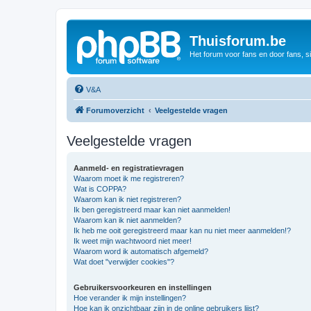
Thuisforum.be
Het forum voor fans en door fans, s
V&A
Forumoverzicht
Veelgestelde vragen
Veelgestelde vragen
Aanmeld- en registratievragen
Waarom moet ik me registreren?
Wat is COPPA?
Waarom kan ik niet registreren?
Ik ben geregistreerd maar kan niet aanmelden!
Waarom kan ik niet aanmelden?
Ik heb me ooit geregistreerd maar kan nu niet meer aanmelden!?
Ik weet mijn wachtwoord niet meer!
Waarom word ik automatisch afgemeld?
Wat doet "verwijder cookies"?
Gebruikersvoorkeuren en instellingen
Hoe verander ik mijn instellingen?
Hoe kan ik onzichtbaar zijn in de online gebruikers lijst?