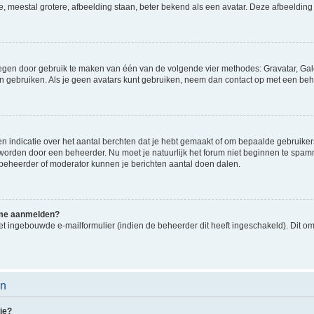
e, meestal grotere, afbeelding staan, beter bekend als een avatar. Deze afbeelding 
oegen door gebruik te maken van één van de volgende vier methodes: Gravatar, Gale
n gebruiken. Als je geen avatars kunt gebruiken, neem dan contact op met een beh
indicatie over het aantal berchten dat je hebt gemaakt of om bepaalde gebruikers 
d worden door een beheerder. Nu moet je natuurlijk het forum niet beginnen te sp
en beheerder of moderator kunnen je berichten aantal doen dalen.
k me aanmelden?
t ingebouwde e-mailformulier (indien de beheerder dit heeft ingeschakeld). Dit o
en
ie?