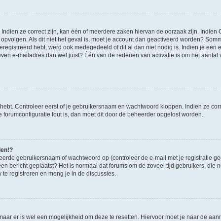
ndien ze correct zijn, kan één of meerdere zaken hiervan de oorzaak zijn. Indien C
es opvolgen. Als dit niet het geval is, moet je account dan geactiveerd worden? S
geregistreerd hebt, werd ook medegedeeld of dit al dan niet nodig is. Indien je een
ven e-mailadres dan wel juist? Één van de redenen van activatie is om het aantal va
 hebt. Controleer eerst of je gebruikersnaam en wachtwoord kloppen. Indien ze cor
 de forumconfiguratie fout is, dan moet dit door de beheerder opgelost worden.
den!?
eerde gebruikersnaam of wachtwoord op (controleer de e-mail met je registratie g
it een bericht geplaatst? Het is normaal dat forums om de zoveel tijd gebruikers, di
e registreren en meng je in de discussies.
 maar er is wel een mogelijkheid om deze te resetten. Hiervoor moet je naar de a