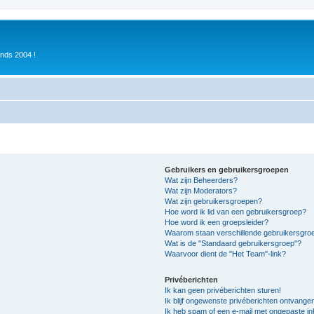
inds 2004 !
Gebruikers en gebruikersgroepen
Wat zijn Beheerders?
Wat zijn Moderators?
Wat zijn gebruikersgroepen?
Hoe word ik lid van een gebruikersgroep?
Hoe word ik een groepsleider?
Waarom staan verschillende gebruikersgroe
Wat is de "Standaard gebruikersgroep"?
Waarvoor dient de "Het Team"-link?
Privéberichten
Ik kan geen privéberichten sturen!
Ik blijf ongewenste privéberichten ontvange
Ik heb spam of een e-mail met ongepaste i