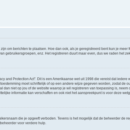
 zijn om berichten te plaatsen. Hoe dan ook, als je geregistreerd bent kun je meer
 van gebruikersgroepen, enz. Het registreren duurt maar even, dus we raden het ze
acy and Protection Act". Dit is een Amerikaanse wet uit 1998 die vereist dat ieder
 toestemming moet schriftelijk of op een andere wijze gegeven worden, zodat de 
et al dan niet op jou of de website waarop je wil registreren van toepassing is, nee
lijke informatie kan verschaffen en ook niet het aanspreekpunt is voor deze wetge
ikersnaam die je opgeeft verboden. Tevens is het mogelijk dat de beheerder de regi
beheerder voor verdere hulp.