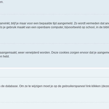
en.
aanvinkt, blijf je maar voor een bepaalde tijd aangemeld. Zo wordt vermeden dat a
ls je gebruik maakt van een openbare computer, bijvoorbeeld op school, in de biblio
ijn aangemaakt, weer verwijderd worden. Deze cookies zorgen ervoor dat je aangem
en hebt.
n de database. Om ze te wijzigen moet je op de
gebruikerspaneel
link klikken (dez