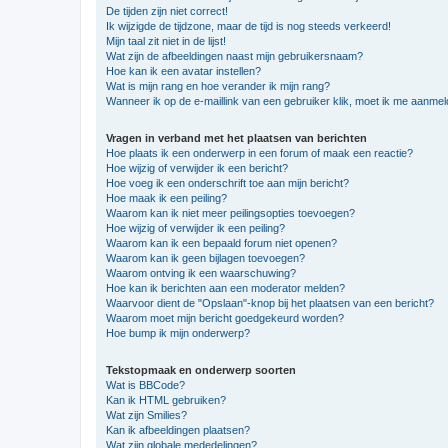
De tijden zijn niet correct!
Ik wijzigde de tijdzone, maar de tijd is nog steeds verkeerd!
Mijn taal zit niet in de lijst!
Wat zijn de afbeeldingen naast mijn gebruikersnaam?
Hoe kan ik een avatar instellen?
Wat is mijn rang en hoe verander ik mijn rang?
Wanneer ik op de e-maillink van een gebruiker klik, moet ik me aanme
Vragen in verband met het plaatsen van berichten
Hoe plaats ik een onderwerp in een forum of maak een reactie?
Hoe wijzig of verwijder ik een bericht?
Hoe voeg ik een onderschrift toe aan mijn bericht?
Hoe maak ik een peiling?
Waarom kan ik niet meer peilingsopties toevoegen?
Hoe wijzig of verwijder ik een peiling?
Waarom kan ik een bepaald forum niet openen?
Waarom kan ik geen bijlagen toevoegen?
Waarom ontving ik een waarschuwing?
Hoe kan ik berichten aan een moderator melden?
Waarvoor dient de "Opslaan"-knop bij het plaatsen van een bericht?
Waarom moet mijn bericht goedgekeurd worden?
Hoe bump ik mijn onderwerp?
Tekstopmaak en onderwerp soorten
Wat is BBCode?
Kan ik HTML gebruiken?
Wat zijn Smilies?
Kan ik afbeeldingen plaatsen?
Wat zijn globale mededelingen?