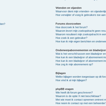
Vrienden en vijanden
Waarvoor dient mijn vrienden- en vijandenlij
Hoe verwijder of voeg ik gebruikers toe aan m
Forums doorzoeken
lden?
Hoe doorzoek ik het forum?
Waarom levert mijn zoekopdracht geen resu
Waarom resulteert mijn zoekopdracht in een
Hoe zoek ik een gebruiker?
Hoe kan ik mijn eigen berichten en onderw
Onderwerpabonnementen en bladwijzer
Wat is het verschil tussen een bladwijzer 
Hoe kan ik een bladwijzer of abonnement in
Hoe kan ik een bladwijzer of abonnement ins
Hoe zeg ik mijn abonnement op?
Bijlagen
Welke bijlagen worden toegestaan op dit fo
Hoe vind ik al mijn bijlagen?
phpBB vragen
Wie heeft dit forum geschreven?
Waarom is de optie X niet beschikbaar?
Met wie moet ik contact opnemen omtrent mis
Hoe neem ik contact op met een beheerder