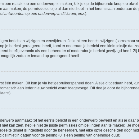
om een reactie op een onderwerp te maken, klik je op de bijhorende knop op ofwe
an aanmaken, de permissies die je al dan niet hebt in het forum staan onderaan de
et antwoorden op een onderwerp in dit forum, enz.
).
eigen berichten wijzigen en verwijderen. Je kunt een bericht wijzigen (soms maar voo
p je bericht gereageerd heeft, komt er onderaan je bericht een klein tekstje dat ze
ageerd heeft, evenmin als een beheerder of moderator je bericht gewijzigd heeft. 
r mogelijk zodra er iemand op gereageerd heeft.
rst één maken. Dit kun je via het gebruikerspaneel doen. Als je dit gedaan hebt, ku
automatisch aan ieder nieuw bericht wordt toegevoegd. Dit doe je door de bijhorende 
laatst).
erwerp aanmaakt (of het eerste bericht in een onderwerp bewerkt en als je daar pe
niet kan zien, heb je niet de juiste permissies om peilingen aan te maken). Je moet 
edeelte (limiet is ingesteld door de beheerder), met elke optie gescheiden door mi
jdslimiet in dagen voor de peiling (0 is een peiling van oneindige duur).