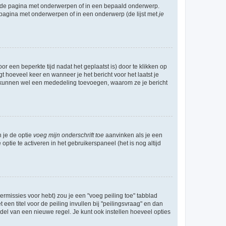
l de pagina met onderwerpen of in een bepaald onderwerp.
 pagina met onderwerpen of in een onderwerp (de lijst met
je
r een beperkte tijd nadat het geplaatst is) door te klikken op
gt hoeveel keer en wanneer je het bericht voor het laatst je
Zij kunnen wel een mededeling toevoegen, waarom ze je bericht
n je de optie
voeg mijn onderschrift toe
aanvinken als je een
optie te activeren in het gebruikerspaneel (het is nog altijd
rmissies voor hebt) zou je een "voeg peiling toe" tabblad
een titel voor de peiling invullen bij "peilingsvraag" en dan
ddel van een nieuwe regel. Je kunt ook instellen hoeveel opties