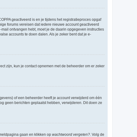
OPPA geactiveerd is en je tijdens het registratieproces opgaf
ommige forums vereisen dat iedere nieuwe account geactiveerd
 e-mail ontvangen hebt, moet je de daarin opgegeven instructies
lse accounts te doen dalen. Als je zeker bent dat je e-
rect zijn, kun je contact opnemen met de beheerder om er zeker
egevens) of een beheerder heeft je account verwijderd om één
e nog geen berichten geplaatst hebben, verwijderen. Dit doen ze
anmeldpagina gaan en klikken op
wachtwoord vergeten?
. Volg de