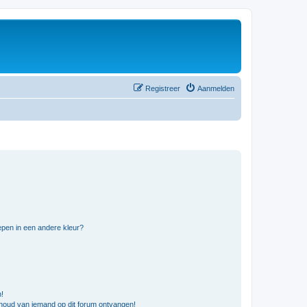
Registreer
Aanmelden
pen in een andere kleur?
n!
nhoud van iemand op dit forum ontvangen!