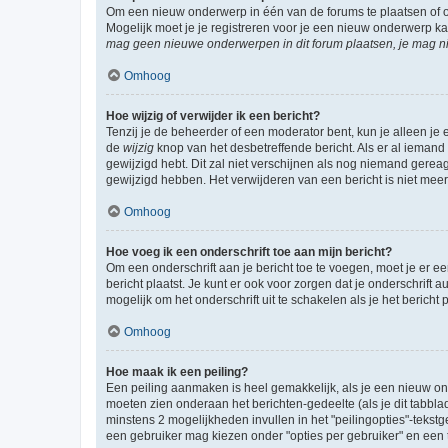
Om een nieuw onderwerp in één van de forums te plaatsen of 
Mogelijk moet je je registreren voor je een nieuw onderwerp k
mag geen nieuwe onderwerpen in dit forum plaatsen, je mag ni
Omhoog
Hoe wijzig of verwijder ik een bericht?
Tenzij je de beheerder of een moderator bent, kun je alleen je 
de
wijzig
knop van het desbetreffende bericht. Als er al iemand o
gewijzigd hebt. Dit zal niet verschijnen als nog niemand gere
gewijzigd hebben. Het verwijderen van een bericht is niet mee
Omhoog
Hoe voeg ik een onderschrift toe aan mijn bericht?
Om een onderschrift aan je bericht toe te voegen, moet je er ee
bericht plaatst. Je kunt er ook voor zorgen dat je onderschrift 
mogelijk om het onderschrift uit te schakelen als je het bericht p
Omhoog
Hoe maak ik een peiling?
Een peiling aanmaken is heel gemakkelijk, als je een nieuw ond
moeten zien onderaan het berichten-gedeelte (als je dit tabblad 
minstens 2 mogelijkheden invullen in het "peilingopties"-tekstg
een gebruiker mag kiezen onder "opties per gebruiker" en een ti