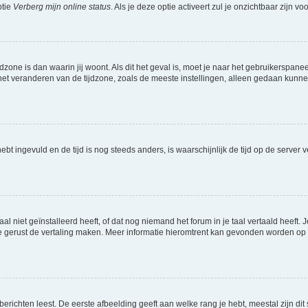
ptie
Verberg mijn online status
. Als je deze optie activeert zul je onzichtbaar zijn 
jdzone is dan waarin jij woont. Als dit het geval is, moet je naar het gebruikerspan
t veranderen van de tijdzone, zoals de meeste instellingen, alleen gedaan kunnen
 hebt ingevuld en de tijd is nog steeds anders, is waarschijnlijk de tijd op de serv
niet geïnstalleerd heeft, of dat nog niemand het forum in je taal vertaald heeft. Je
ag je gerust de vertaling maken. Meer informatie hieromtrent kan gevonden worden o
richten leest. De eerste afbeelding geeft aan welke rang je hebt, meestal zijn dit 