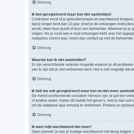
Omhoog
Ik ben geregistreerd maar kan niet aanmelden!
Controleer eerst of je gebruikersnaam en wachtwoord kloppen. I
dat je jonger bent dan 13 jaar, moet je de ontvangen instructi
wordt, ofwel door jezelf of door een beheerder. Wanneer je je 
volgen. Als je nooit een e-mail ontvangen hebt, was het opgege
mailadres correct was, neem dan contact op met de beheerder.
Omhoog
Waarom kan ik niet aanmelden?
Er zijn verschillende redenen mogelijk waarom je dit probleem
van te zijn dat je niet verbannen bent. Het is ook mogelijk dat
Omhoog
Ik heb me ooit geregistreerd maar kan nu niet meer aanmel
De meest voorkomende oorzaken hiervoor zijn: je gaf een verk
of andere reden. Indien dit laatste het geval is, heb je dan oo
om de database qua omvang te verkleinen. Probeer je opnieuw t
Omhoog
Ik weet mijn wachtwoord niet meer!
Geen paniek! Je kan je huidige wachtwoord niet terug krijgen,