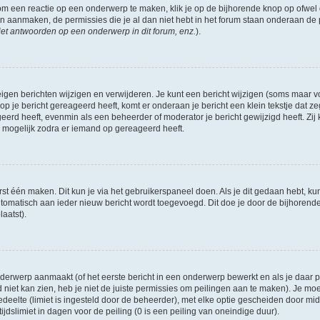
om een reactie op een onderwerp te maken, klik je op de bijhorende knop op ofwe
an aanmaken, de permissies die je al dan niet hebt in het forum staan onderaan de
et antwoorden op een onderwerp in dit forum, enz.
).
eigen berichten wijzigen en verwijderen. Je kunt een bericht wijzigen (soms maar voo
p je bericht gereageerd heeft, komt er onderaan je bericht een klein tekstje dat ze
ageerd heeft, evenmin als een beheerder of moderator je bericht gewijzigd heeft. 
r mogelijk zodra er iemand op gereageerd heeft.
rst één maken. Dit kun je via het gebruikerspaneel doen. Als je dit gedaan hebt, ku
automatisch aan ieder nieuw bericht wordt toegevoegd. Dit doe je door de bijhorende 
laatst).
erwerp aanmaakt (of het eerste bericht in een onderwerp bewerkt en als je daar pe
niet kan zien, heb je niet de juiste permissies om peilingen aan te maken). Je moet 
edeelte (limiet is ingesteld door de beheerder), met elke optie gescheiden door mi
jdslimiet in dagen voor de peiling (0 is een peiling van oneindige duur).