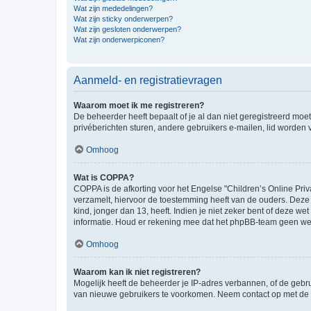
Wat zijn mededelingen?
Wat zijn sticky onderwerpen?
Wat zijn gesloten onderwerpen?
Wat zijn onderwerpiconen?
Aanmeld- en registratievragen
Waarom moet ik me registreren?
De beheerder heeft bepaalt of je al dan niet geregistreerd moet
privéberichten sturen, andere gebruikers e-mailen, lid worden
Omhoog
Wat is COPPA?
COPPA is de afkorting voor het Engelse "Children’s Online Priv
verzamelt, hiervoor de toestemming heeft van de ouders. Deze
kind, jonger dan 13, heeft. Indien je niet zeker bent of deze w
informatie. Houd er rekening mee dat het phpBB-team geen wette
Omhoog
Waarom kan ik niet registreren?
Mogelijk heeft de beheerder je IP-adres verbannen, of de gebru
van nieuwe gebruikers te voorkomen. Neem contact op met de 