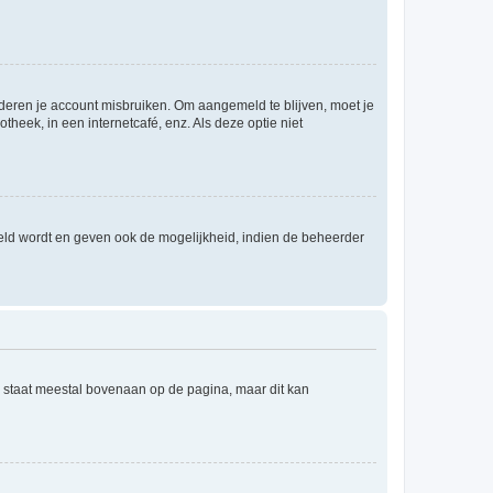
nderen je account misbruiken. Om aangemeld te blijven, moet je
theek, in een internetcafé, enz. Als deze optie niet
eld wordt en geven ook de mogelijkheid, indien de beheerder
e staat meestal bovenaan op de pagina, maar dit kan