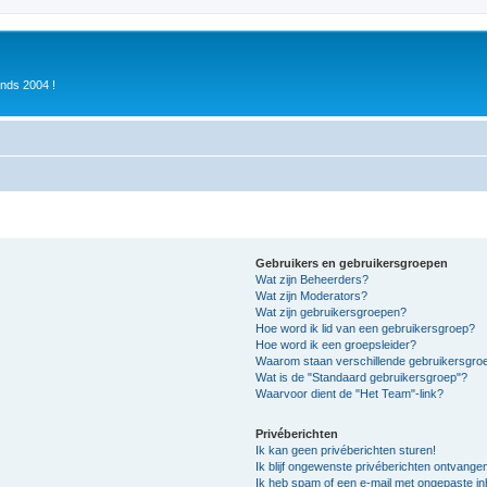
inds 2004 !
Gebruikers en gebruikersgroepen
Wat zijn Beheerders?
Wat zijn Moderators?
Wat zijn gebruikersgroepen?
Hoe word ik lid van een gebruikersgroep?
Hoe word ik een groepsleider?
Waarom staan verschillende gebruikersgroe
Wat is de "Standaard gebruikersgroep"?
Waarvoor dient de "Het Team"-link?
Privéberichten
Ik kan geen privéberichten sturen!
Ik blijf ongewenste privéberichten ontvange
Ik heb spam of een e-mail met ongepaste i