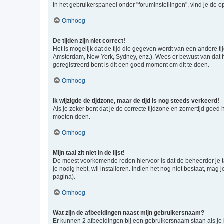
In het gebruikerspaneel onder "foruminstellingen", vind je de o
Omhoog
De tijden zijn niet correct!
Het is mogelijk dat de tijd die gegeven wordt van een andere ti
Amsterdam, New York, Sydney, enz.). Wees er bewust van dat he
geregistreerd bent is dit een goed moment om dit te doen.
Omhoog
Ik wijzigde de tijdzone, maar de tijd is nog steeds verkeerd!
Als je zeker bent dat je de correcte tijdzone en zomertijd goed
moeten doen.
Omhoog
Mijn taal zit niet in de lijst!
De meest voorkomende reden hiervoor is dat de beheerder je taal 
je nodig hebt, wil installeren. Indien het nog niet bestaat, m
pagina).
Omhoog
Wat zijn de afbeeldingen naast mijn gebruikersnaam?
Er kunnen 2 afbeeldingen bij een gebruikersnaam staan als je be