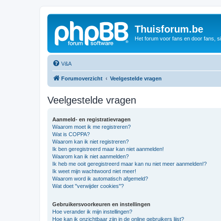
Thuisforum.be
Het forum voor fans en door fans, s
V&A
Forumoverzicht
Veelgestelde vragen
Veelgestelde vragen
Aanmeld- en registratievragen
Waarom moet ik me registreren?
Wat is COPPA?
Waarom kan ik niet registreren?
Ik ben geregistreerd maar kan niet aanmelden!
Waarom kan ik niet aanmelden?
Ik heb me ooit geregistreerd maar kan nu niet meer aanmelden!?
Ik weet mijn wachtwoord niet meer!
Waarom word ik automatisch afgemeld?
Wat doet "verwijder cookies"?
Gebruikersvoorkeuren en instellingen
Hoe verander ik mijn instellingen?
Hoe kan ik onzichtbaar zijn in de online gebruikers lijst?