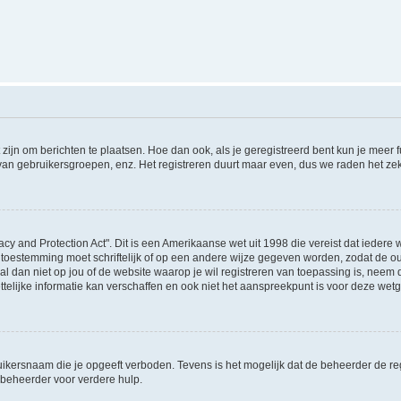
 zijn om berichten te plaatsen. Hoe dan ook, als je geregistreerd bent kun je meer
 van gebruikersgroepen, enz. Het registreren duurt maar even, dus we raden het ze
acy and Protection Act". Dit is een Amerikaanse wet uit 1998 die vereist dat ieder
 toestemming moet schriftelijk of op een andere wijze gegeven worden, zodat de 
et al dan niet op jou of de website waarop je wil registreren van toepassing is, nee
lijke informatie kan verschaffen en ook niet het aanspreekpunt is voor deze wetge
ikersnaam die je opgeeft verboden. Tevens is het mogelijk dat de beheerder de regi
beheerder voor verdere hulp.