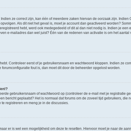
ndien ze correct zijn, kan één of meerdere zaken hiervan de oorzaak zijn. Indien C
es opvolgen. Als dit niet het geval is, moet je account dan geactiveerd worden? S
geregistreerd hebt, werd ook medegedeeld of dit al dan niet nodig is. Indien je een
ven e-mailadres dan wel juist? Één van de redenen van activatie is om het aantal va
 hebt. Controleer eerst of je gebruikersnaam en wachtwoord kloppen. Indien ze cor
 de forumconfiguratie fout is, dan moet dit door de beheerder opgelost worden.
den!?
eerde gebruikersnaam of wachtwoord op (controleer de e-mail met je registratie g
it een bericht geplaatst? Het is normaal dat forums om de zoveel tijd gebruikers, di
e registreren en meng je in de discussies.
 maar er is wel een mogelijkheid om deze te resetten. Hiervoor moet je naar de a