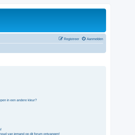
Registreer
Aanmelden
pen in een andere kleur?
n!
nhoud van iemand op dit forum ontvangen!