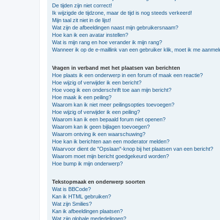
De tijden zijn niet correct!
Ik wijzigde de tijdzone, maar de tijd is nog steeds verkeerd!
Mijn taal zit niet in de lijst!
Wat zijn de afbeeldingen naast mijn gebruikersnaam?
Hoe kan ik een avatar instellen?
Wat is mijn rang en hoe verander ik mijn rang?
Wanneer ik op de e-maillink van een gebruiker klik, moet ik me aanme
Vragen in verband met het plaatsen van berichten
Hoe plaats ik een onderwerp in een forum of maak een reactie?
Hoe wijzig of verwijder ik een bericht?
Hoe voeg ik een onderschrift toe aan mijn bericht?
Hoe maak ik een peiling?
Waarom kan ik niet meer peilingsopties toevoegen?
Hoe wijzig of verwijder ik een peiling?
Waarom kan ik een bepaald forum niet openen?
Waarom kan ik geen bijlagen toevoegen?
Waarom ontving ik een waarschuwing?
Hoe kan ik berichten aan een moderator melden?
Waarvoor dient de "Opslaan"-knop bij het plaatsen van een bericht?
Waarom moet mijn bericht goedgekeurd worden?
Hoe bump ik mijn onderwerp?
Tekstopmaak en onderwerp soorten
Wat is BBCode?
Kan ik HTML gebruiken?
Wat zijn Smilies?
Kan ik afbeeldingen plaatsen?
Wat zijn globale mededelingen?