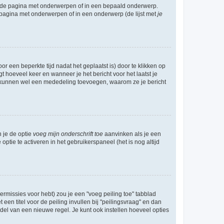
l de pagina met onderwerpen of in een bepaald onderwerp.
 pagina met onderwerpen of in een onderwerp (de lijst met
je
r een beperkte tijd nadat het geplaatst is) door te klikken op
gt hoeveel keer en wanneer je het bericht voor het laatst je
Zij kunnen wel een mededeling toevoegen, waarom ze je bericht
n je de optie
voeg mijn onderschrift toe
aanvinken als je een
optie te activeren in het gebruikerspaneel (het is nog altijd
rmissies voor hebt) zou je een "voeg peiling toe" tabblad
een titel voor de peiling invullen bij "peilingsvraag" en dan
ddel van een nieuwe regel. Je kunt ook instellen hoeveel opties