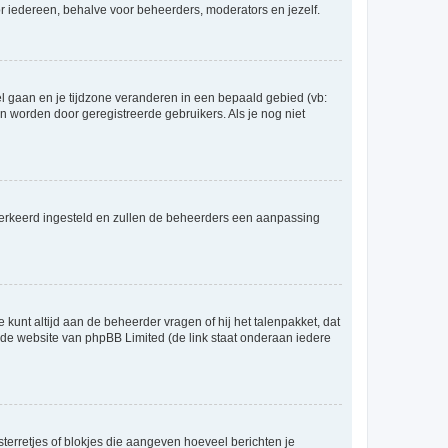
voor iedereen, behalve voor beheerders, moderators en jezelf.
eel gaan en je tijdzone veranderen in een bepaald gebied (vb:
 worden door geregistreerde gebruikers. Als je nog niet
er verkeerd ingesteld en zullen de beheerders een aanpassing
 kunt altijd aan de beheerder vragen of hij het talenpakket, dat
p de website van phpBB Limited (de link staat onderaan iedere
sterretjes of blokjes die aangeven hoeveel berichten je