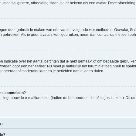
e, meestal grotere, afbeelding staan, beter bekend als een avatar. Deze afbeelding 
oegen door gebruik te maken van één van de volgende vier methodes: Gravatar, Gale
n gebruiken. Als je geen avatars kunt gebruiken, neem dan contact op met een beh
indicatie over het aantal berchten dat je hebt gemaakt of om bepaalde gebruikers 
d worden door een beheerder. Nu moet je natuurlijk het forum niet beginnen te sp
en beheerder of moderator kunnen je berichten aantal doen dalen.
k me aanmelden?
t ingebouwde e-mailformulier (indien de beheerder dit heeft ingeschakeld). Dit o
en
ie?