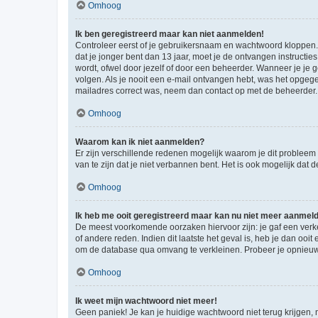
Omhoog
Ik ben geregistreerd maar kan niet aanmelden!
Controleer eerst of je gebruikersnaam en wachtwoord kloppen. I
dat je jonger bent dan 13 jaar, moet je de ontvangen instructi
wordt, ofwel door jezelf of door een beheerder. Wanneer je je 
volgen. Als je nooit een e-mail ontvangen hebt, was het opgege
mailadres correct was, neem dan contact op met de beheerder.
Omhoog
Waarom kan ik niet aanmelden?
Er zijn verschillende redenen mogelijk waarom je dit probleem
van te zijn dat je niet verbannen bent. Het is ook mogelijk dat
Omhoog
Ik heb me ooit geregistreerd maar kan nu niet meer aanmel
De meest voorkomende oorzaken hiervoor zijn: je gaf een verk
of andere reden. Indien dit laatste het geval is, heb je dan oo
om de database qua omvang te verkleinen. Probeer je opnieuw t
Omhoog
Ik weet mijn wachtwoord niet meer!
Geen paniek! Je kan je huidige wachtwoord niet terug krijgen,