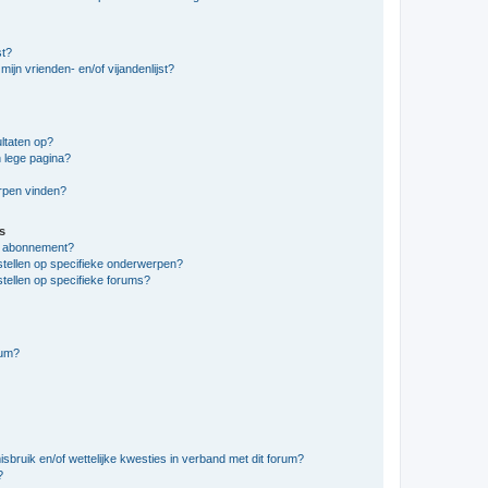
st?
ijn vrienden- en/of vijandenlijst?
ltaten op?
 lege pagina?
erpen vinden?
s
en abonnement?
stellen op specifieke onderwerpen?
tellen op specifieke forums?
rum?
bruik en/of wettelijke kwesties in verband met dit forum?
?