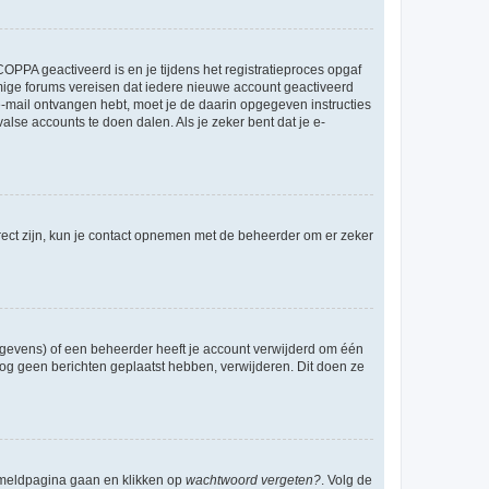
OPPA geactiveerd is en je tijdens het registratieproces opgaf
ommige forums vereisen dat iedere nieuwe account geactiveerd
 e-mail ontvangen hebt, moet je de daarin opgegeven instructies
lse accounts te doen dalen. Als je zeker bent dat je e-
rect zijn, kun je contact opnemen met de beheerder om er zeker
egevens) of een beheerder heeft je account verwijderd om één
e nog geen berichten geplaatst hebben, verwijderen. Dit doen ze
anmeldpagina gaan en klikken op
wachtwoord vergeten?
. Volg de