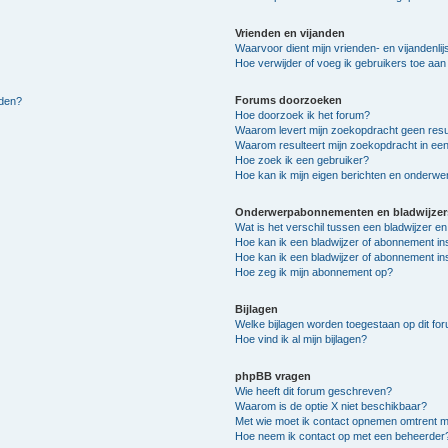
Vrienden en vijanden
Waarvoor dient mijn vrienden- en vijandenlij
Hoe verwijder of voeg ik gebruikers toe aan m
Forums doorzoeken
lden?
Hoe doorzoek ik het forum?
Waarom levert mijn zoekopdracht geen resu
Waarom resulteert mijn zoekopdracht in een
Hoe zoek ik een gebruiker?
Hoe kan ik mijn eigen berichten en onderw
Onderwerpabonnementen en bladwijzer
Wat is het verschil tussen een bladwijzer 
Hoe kan ik een bladwijzer of abonnement in
Hoe kan ik een bladwijzer of abonnement ins
Hoe zeg ik mijn abonnement op?
Bijlagen
Welke bijlagen worden toegestaan op dit fo
Hoe vind ik al mijn bijlagen?
phpBB vragen
Wie heeft dit forum geschreven?
Waarom is de optie X niet beschikbaar?
Met wie moet ik contact opnemen omtrent mis
Hoe neem ik contact op met een beheerder