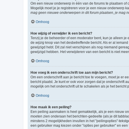
Om een nieuw onderwerp in één van de forums te plaatsen of 
Mogelijk moet je je registreren voor je een nieuw onderwerp k
mag geen nieuwe onderwerpen in dit forum plaatsen, je mag ni
Omhoog
Hoe wijzig of verwijder ik een bericht?
Tenzij je de beheerder of een moderator bent, kun je alleen je 
de
wijzig
knop van het desbetreffende bericht. Als er al iemand o
gewijzigd hebt. Dit zal niet verschijnen als nog niemand gere
gewijzigd hebben. Het verwijderen van een bericht is niet mee
Omhoog
Hoe voeg ik een onderschrift toe aan mijn bericht?
Om een onderschrift aan je bericht toe te voegen, moet je er ee
bericht plaatst. Je kunt er ook voor zorgen dat je onderschrift 
mogelijk om het onderschrift uit te schakelen als je het bericht p
Omhoog
Hoe maak ik een peiling?
Een peiling aanmaken is heel gemakkelijk, als je een nieuw ond
moeten zien onderaan het berichten-gedeelte (als je dit tabblad 
minstens 2 mogelijkheden invullen in het "peilingopties"-tekstg
een gebruiker mag kiezen onder "opties per gebruiker" en een ti