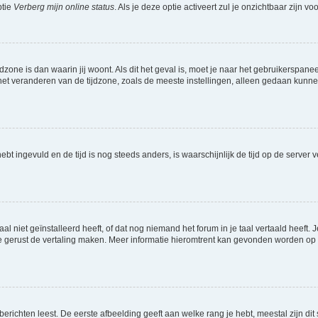
ptie
Verberg mijn online status
. Als je deze optie activeert zul je onzichtbaar zijn 
jdzone is dan waarin jij woont. Als dit het geval is, moet je naar het gebruikerspan
t veranderen van de tijdzone, zoals de meeste instellingen, alleen gedaan kunnen
 hebt ingevuld en de tijd is nog steeds anders, is waarschijnlijk de tijd op de serv
niet geïnstalleerd heeft, of dat nog niemand het forum in je taal vertaald heeft. Je
ag je gerust de vertaling maken. Meer informatie hieromtrent kan gevonden worden o
richten leest. De eerste afbeelding geeft aan welke rang je hebt, meestal zijn dit 