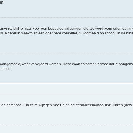
en.
aanvinkt, blijf je maar voor een bepaalde tijd aangemeld. Zo wordt vermeden dat a
ls je gebruik maakt van een openbare computer, bijvoorbeeld op school, in de biblio
ijn aangemaakt, weer verwijderd worden. Deze cookies zorgen ervoor dat je aangem
en hebt.
n de database. Om ze te wijzigen moet je op de
gebruikerspaneel
link klikken (dez