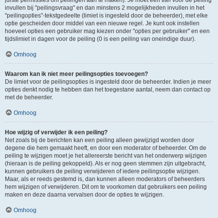
juiste permissies om peilingen aan te maken). Je moet een titel voor de peiling
invullen bij "peilingsvraag" en dan minstens 2 mogelijkheden invullen in het
"peilingopties"-tekstgedeelte (limiet is ingesteld door de beheerder), met elke
optie gescheiden door middel van een nieuwe regel. Je kunt ook instellen
hoeveel opties een gebruiker mag kiezen onder "opties per gebruiker" en een
tijdslimiet in dagen voor de peiling (0 is een peiling van oneindige duur).
Omhoog
Waarom kan ik niet meer peilingsopties toevoegen?
De limiet voor de peilingsopties is ingesteld door de beheerder. Indien je meer
opties denkt nodig te hebben dan het toegestane aantal, neem dan contact op
met de beheerder.
Omhoog
Hoe wijzig of verwijder ik een peiling?
Net zoals bij de berichten kan een peiling alleen gewijzigd worden door
degene die hem gemaakt heeft, en door een moderator of beheerder. Om de
peiling te wijzigen moet je het allereerste bericht van het onderwerp wijzigen
(hieraan is de peiling gekoppeld). Als er nog geen stemmen zijn uitgebracht,
kunnen gebruikers de peiling verwijderen of iedere peilingsoptie wijzigen.
Maar, als er reeds gestemd is, dan kunnen alleen moderators of beheerders
hem wijzigen of verwijderen. Dit om te voorkomen dat gebruikers een peiling
maken en deze daarna vervalsen door de opties te wijzigen.
Omhoog