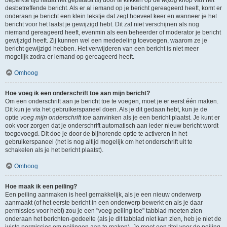
beperkte tijd nadat het geplaatst is) door te klikken op de
wijzig
knop van het
desbetreffende bericht. Als er al iemand op je bericht gereageerd heeft, komt er
onderaan je bericht een klein tekstje dat zegt hoeveel keer en wanneer je het
bericht voor het laatst je gewijzigd hebt. Dit zal niet verschijnen als nog
niemand gereageerd heeft, evenmin als een beheerder of moderator je bericht
gewijzigd heeft. Zij kunnen wel een mededeling toevoegen, waarom ze je
bericht gewijzigd hebben. Het verwijderen van een bericht is niet meer
mogelijk zodra er iemand op gereageerd heeft.
Omhoog
Hoe voeg ik een onderschrift toe aan mijn bericht?
Om een onderschrift aan je bericht toe te voegen, moet je er eerst één maken.
Dit kun je via het gebruikerspaneel doen. Als je dit gedaan hebt, kun je de
optie
voeg mijn onderschrift toe
aanvinken als je een bericht plaatst. Je kunt er
ook voor zorgen dat je onderschrift automatisch aan ieder nieuw bericht wordt
toegevoegd. Dit doe je door de bijhorende optie te activeren in het
gebruikerspaneel (het is nog altijd mogelijk om het onderschrift uit te
schakelen als je het bericht plaatst).
Omhoog
Hoe maak ik een peiling?
Een peiling aanmaken is heel gemakkelijk, als je een nieuw onderwerp
aanmaakt (of het eerste bericht in een onderwerp bewerkt en als je daar
permissies voor hebt) zou je een "voeg peiling toe" tabblad moeten zien
onderaan het berichten-gedeelte (als je dit tabblad niet kan zien, heb je niet de