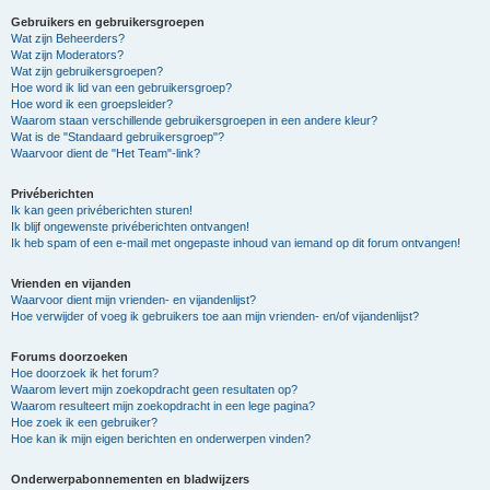
Gebruikers en gebruikersgroepen
Wat zijn Beheerders?
Wat zijn Moderators?
Wat zijn gebruikersgroepen?
Hoe word ik lid van een gebruikersgroep?
Hoe word ik een groepsleider?
Waarom staan verschillende gebruikersgroepen in een andere kleur?
Wat is de "Standaard gebruikersgroep"?
Waarvoor dient de "Het Team"-link?
Privéberichten
Ik kan geen privéberichten sturen!
Ik blijf ongewenste privéberichten ontvangen!
Ik heb spam of een e-mail met ongepaste inhoud van iemand op dit forum ontvangen!
Vrienden en vijanden
Waarvoor dient mijn vrienden- en vijandenlijst?
Hoe verwijder of voeg ik gebruikers toe aan mijn vrienden- en/of vijandenlijst?
Forums doorzoeken
Hoe doorzoek ik het forum?
Waarom levert mijn zoekopdracht geen resultaten op?
Waarom resulteert mijn zoekopdracht in een lege pagina?
Hoe zoek ik een gebruiker?
Hoe kan ik mijn eigen berichten en onderwerpen vinden?
Onderwerpabonnementen en bladwijzers