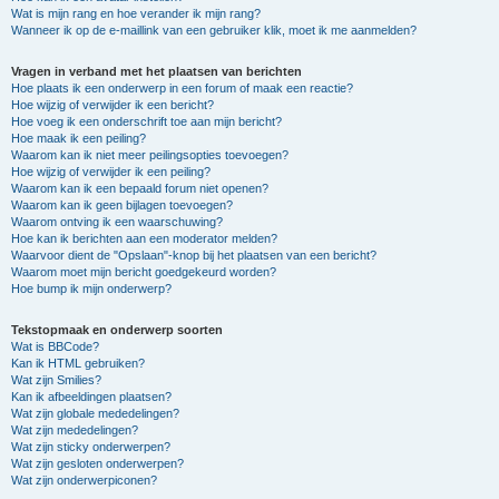
Wat is mijn rang en hoe verander ik mijn rang?
Wanneer ik op de e-maillink van een gebruiker klik, moet ik me aanmelden?
Vragen in verband met het plaatsen van berichten
Hoe plaats ik een onderwerp in een forum of maak een reactie?
Hoe wijzig of verwijder ik een bericht?
Hoe voeg ik een onderschrift toe aan mijn bericht?
Hoe maak ik een peiling?
Waarom kan ik niet meer peilingsopties toevoegen?
Hoe wijzig of verwijder ik een peiling?
Waarom kan ik een bepaald forum niet openen?
Waarom kan ik geen bijlagen toevoegen?
Waarom ontving ik een waarschuwing?
Hoe kan ik berichten aan een moderator melden?
Waarvoor dient de "Opslaan"-knop bij het plaatsen van een bericht?
Waarom moet mijn bericht goedgekeurd worden?
Hoe bump ik mijn onderwerp?
Tekstopmaak en onderwerp soorten
Wat is BBCode?
Kan ik HTML gebruiken?
Wat zijn Smilies?
Kan ik afbeeldingen plaatsen?
Wat zijn globale mededelingen?
Wat zijn mededelingen?
Wat zijn sticky onderwerpen?
Wat zijn gesloten onderwerpen?
Wat zijn onderwerpiconen?