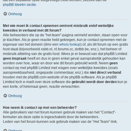
dat een bepaalde optie toegevoegd moet worden, bezoek dan de
phpBB Ideeën sectie
.
Omhoog
Met wie moet ik contact opnemen omtrent misbruik en/of wettelijke
kwesties in verband met dit forum?
Alle beheerders die op de "het team"-pagina vermeld worden, staan open voor
je klachten. Als je geen reactie hebt gekregen, kun je contact opnemen met de
eigenaar van het domein (dmv een
whois lookup
) of, als dit forum op een gratis
host staat (bijvoorbeeld xsbb.nl, nl.forums.cc, dotbb.be, enz.), het beheer of
misbruik-afdeling van de gratis host. Wees je er bewust van dat phpBB Limited
geen inspraak
heeft en dus in geen enkel geval aansprakelijk gehouden kan
worden over hoe, waar en door wie dit forum gebruikt wordt. Neem
geen
contact op met phpBB Limited met vragen over wettelijke kwesties (zoals
aanspreekbaarheid, ongepaste commentaar, enz.) die
niet direct verband
houden met de phpBB.com-website of de phpBB-software. Als je phpBB
Limited toch e-mailt over deze software die
gebruikt wordt door derden
kun je
een korte, of helemaal geen, reactie verwachten.
Omhoog
Hoe neem ik contact op met een beheerder?
Alle gebruikers van het forum kunnen gebruik maken van het “Contact”-
formulier als deze optie is ingeschakeld door de beheerders.
Leden van het forum kunnen ook gebruik maken van de “Het Team”-link.