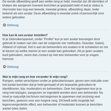
De eerste afbeelding geeft aan welke rang je hebt, meestal zijn dit sterretjes of
blokjes die aangeven hoeveel berichten je geplaatst hebt of wat je status is.
Hieronder kan nog een tweede, meestal grotere, afbeelding staan, beter
bekend als een avatar. Deze afbeelding is meestal uniek of persoonlijk voor
iedere gebruiker.
Omhoog
Hoe kan ik een avatar instellen?
In je Gebruikerspaneel, onder “Profiel” kun je een avatar toevoegen door
gebruik te maken van één van de volgende vier methodes: Gravatar, Galerij,
Afstand of Upload. Het is aan de beheerders om avatars in te schakelen en om
te kiezen op welke manier je een avatar kan gebruiken. Als je geen avatars
kunt gebruiken, neem dan contact op met een beheerder voor je vragen
hierover.
Omhoog
Wat is mijn rang en hoe verander ik mijn rang?
Rangen, welke verschijnen onder je gebruikersnaam, geven een indicatie over
het aantal berchten dat je hebt gemaakt of om bepaalde gebruikers te
identificeren, bijv. moderators en beheerders. Over het algemeen kun je je
rang niet wijzigen, aangezien ze ingesteld worden door een beheerder. Nu
moet je natuurlijk het forum niet beginnen te spammen met onzinnig veel
berichten, gewoon voor een hogere rang. Dit heeft zelfs mogelijk het
tegenovergestelde effect, een beheerder of moderator kunnen je berichten
aantal doen dalen.