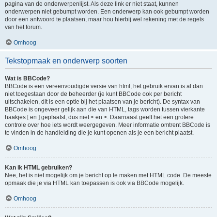
pagina van de onderwerpenlijst. Als deze link er niet staat, kunnen
onderwerpen niet gebumpt worden. Een onderwerp kan ook gebumpt worden
door een antwoord te plaatsen, maar hou hierbij wel rekening met de regels
van het forum.
Omhoog
Tekstopmaak en onderwerp soorten
Wat is BBCode?
BBCode is een vereenvoudigde versie van html, het gebruik ervan is al dan
niet toegestaan door de beheerder (je kunt BBCode ook per bericht
uitschakelen, dit is een optie bij het plaatsen van je bericht). De syntax van
BBCode is ongeveer gelijk aan die van HTML, tags worden tussen vierkante
haakjes [ en ] geplaatst, dus niet < en >. Daarnaast geeft het een grotere
controle over hoe iets wordt weergegeven. Meer informatie omtrent BBCode is
te vinden in de handleiding die je kunt openen als je een bericht plaatst.
Omhoog
Kan ik HTML gebruiken?
Nee, het is niet mogelijk om je bericht op te maken met HTML code. De meeste
opmaak die je via HTML kan toepassen is ook via BBCode mogelijk.
Omhoog