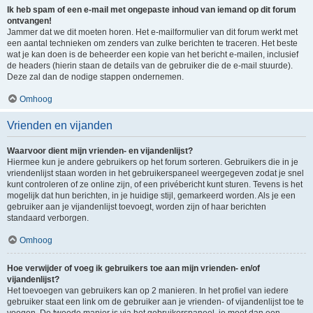
Ik heb spam of een e-mail met ongepaste inhoud van iemand op dit forum
ontvangen!
Jammer dat we dit moeten horen. Het e-mailformulier van dit forum werkt met
een aantal technieken om zenders van zulke berichten te traceren. Het beste
wat je kan doen is de beheerder een kopie van het bericht e-mailen, inclusief
de headers (hierin staan de details van de gebruiker die de e-mail stuurde).
Deze zal dan de nodige stappen ondernemen.
Omhoog
Vrienden en vijanden
Waarvoor dient mijn vrienden- en vijandenlijst?
Hiermee kun je andere gebruikers op het forum sorteren. Gebruikers die in je
vriendenlijst staan worden in het gebruikerspaneel weergegeven zodat je snel
kunt controleren of ze online zijn, of een privébericht kunt sturen. Tevens is het
mogelijk dat hun berichten, in je huidige stijl, gemarkeerd worden. Als je een
gebruiker aan je vijandenlijst toevoegt, worden zijn of haar berichten
standaard verborgen.
Omhoog
Hoe verwijder of voeg ik gebruikers toe aan mijn vrienden- en/of
vijandenlijst?
Het toevoegen van gebruikers kan op 2 manieren. In het profiel van iedere
gebruiker staat een link om de gebruiker aan je vrienden- of vijandenlijst toe te