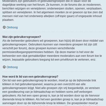
Moderators zijn gebruikers of gebruikersgroepen die in staan voor de
dagelijkse werking van het forum. Ze kunnen, in de forums die ze modereren,
berichten wijzigen en verwijderen; onderwerpen sluiten, openen, verplaatsen,
splitsen en verwijderen. In het algemeen moeten ze er gewoon op toe zien dat
mensen niet van het onderwerp afwijken (
off-topic
gaan) of ongepaste inhoud
plaatsen.
Omhoog
Wat zijn gebruikersgroepen?
Als de beheerder gebruikers wil groeperen, kan hij/zij dit doen door middel van
gebruikersgroepen. Gebruikers kunnen van meerdere groepen lid zijn (dit
verschilt per forum), deze groepen kunnen verschillende
permissies/toegangspermissies hebben. Op deze manier is het voor de
beheerder een stuk gemakkelijker meerdere moderators aan een forum toe te
wijzen, bepaalde gebruikers toegang tot een privéforum te verlenen, enz.
Omhoog
Hoe word ik lid van een gebruikersgroep?
Om lid van een gebruikersgroep te worden, moet je op de bijhorende link
klikken in het gebruikerspaneel, waarna je een overzicht van alle
gebruikersgroepen krijgt. Niet alle groepen zijn vrij toegankelijk, ze vereisen
een goedkeuring van je lidmaatschap en hebben soms zelf verborgen
gebruikers. Als het een open groep is, kan je lid worden door op de hiervoor
dienende knop te klikken. Als het een gesloten groep is, kan je je lidmaatschap
aanvragen door op de bijhorende knop te klikken. De groepsleider moet je