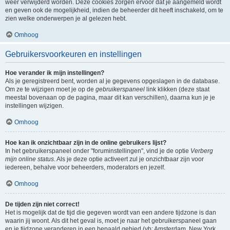
weer verwijderd worden. Deze cookies zorgen ervoor dat je aangemeld wordt
en geven ook de mogelijkheid, indien de beheerder dit heeft inschakeld, om te
zien welke onderwerpen je al gelezen hebt.
Omhoog
Gebruikersvoorkeuren en instellingen
Hoe verander ik mijn instellingen?
Als je geregistreerd bent, worden al je gegevens opgeslagen in de database.
Om ze te wijzigen moet je op de
gebruikerspaneel
link klikken (deze staat
meestal bovenaan op de pagina, maar dit kan verschillen), daarna kun je je
instellingen wijzigen.
Omhoog
Hoe kan ik onzichtbaar zijn in de online gebruikers lijst?
In het gebruikerspaneel onder "foruminstellingen", vind je de optie
Verberg
mijn online status
. Als je deze optie activeert zul je onzichtbaar zijn voor
iedereen, behalve voor beheerders, moderators en jezelf.
Omhoog
De tijden zijn niet correct!
Het is mogelijk dat de tijd die gegeven wordt van een andere tijdzone is dan
waarin jij woont. Als dit het geval is, moet je naar het gebruikerspaneel gaan
en je tijdzone veranderen in een bepaald gebied (vb: Amsterdam, New York,