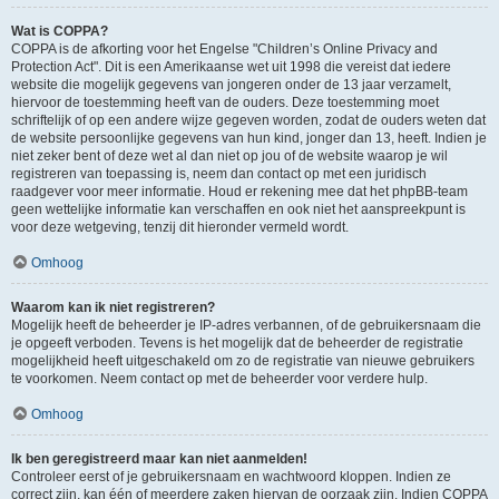
Wat is COPPA?
COPPA is de afkorting voor het Engelse "Children’s Online Privacy and
Protection Act". Dit is een Amerikaanse wet uit 1998 die vereist dat iedere
website die mogelijk gegevens van jongeren onder de 13 jaar verzamelt,
hiervoor de toestemming heeft van de ouders. Deze toestemming moet
schriftelijk of op een andere wijze gegeven worden, zodat de ouders weten dat
de website persoonlijke gegevens van hun kind, jonger dan 13, heeft. Indien je
niet zeker bent of deze wet al dan niet op jou of de website waarop je wil
registreren van toepassing is, neem dan contact op met een juridisch
raadgever voor meer informatie. Houd er rekening mee dat het phpBB-team
geen wettelijke informatie kan verschaffen en ook niet het aanspreekpunt is
voor deze wetgeving, tenzij dit hieronder vermeld wordt.
Omhoog
Waarom kan ik niet registreren?
Mogelijk heeft de beheerder je IP-adres verbannen, of de gebruikersnaam die
je opgeeft verboden. Tevens is het mogelijk dat de beheerder de registratie
mogelijkheid heeft uitgeschakeld om zo de registratie van nieuwe gebruikers
te voorkomen. Neem contact op met de beheerder voor verdere hulp.
Omhoog
Ik ben geregistreerd maar kan niet aanmelden!
Controleer eerst of je gebruikersnaam en wachtwoord kloppen. Indien ze
correct zijn, kan één of meerdere zaken hiervan de oorzaak zijn. Indien COPPA