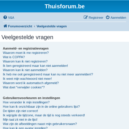
Thuisforum.be
V&A
Registreer
Aanmelden
Forumoverzicht
Veelgestelde vragen
Veelgestelde vragen
Aanmeld- en registratievragen
Waarom moet ik me registreren?
Wat is COPPA?
Waarom kan ik niet registreren?
Ik ben geregistreerd maar kan niet aanmelden!
Waarom kan ik niet aanmelden?
Ik heb me ooit geregistreerd maar kan nu niet meer aanmelden!?
Ik weet mijn wachtwoord niet meer!
Waarom word ik automatisch afgemeld?
Wat doet "verwijder cookies"?
Gebruikersvoorkeuren en instellingen
Hoe verander ik mijn instellingen?
Hoe kan ik onzichtbaar zijn in de online gebruikers lijst?
De tijden zijn niet correct!
Ik wijzigde de tijdzone, maar de tijd is nog steeds verkeerd!
Mijn taal zit niet in de lijst!
Wat zijn de afbeeldingen naast mijn gebruikersnaam?
Hoe kan ik een avatar instellen?