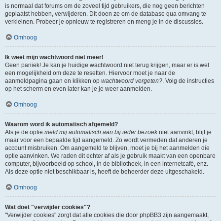
is normaal dat forums om de zoveel tijd gebruikers, die nog geen berichten
geplaatst hebben, verwijderen. Dit doen ze om de database qua omvang te
verkleinen. Probeer je opnieuw te registreren en meng je in de discussies.
Omhoog
Ik weet mijn wachtwoord niet meer!
Geen paniek! Je kan je huidige wachtwoord niet terug krijgen, maar er is wel
een mogelijkheid om deze te resetten. Hiervoor moet je naar de
aanmeldpagina gaan en klikken op
wachtwoord vergeten?
. Volg de instructies
op het scherm en even later kan je je weer aanmelden.
Omhoog
Waarom word ik automatisch afgemeld?
Als je de optie
meld mij automatisch aan bij ieder bezoek
niet aanvinkt, blijf je
maar voor een bepaalde tijd aangemeld. Zo wordt vermeden dat anderen je
account misbruiken. Om aangemeld te blijven, moet je bij het aanmelden die
optie aanvinken. We raden dit echter af als je gebruik maakt van een openbare
computer, bijvoorbeeld op school, in de bibliotheek, in een internetcafé, enz.
Als deze optie niet beschikbaar is, heeft de beheerder deze uitgeschakeld.
Omhoog
Wat doet "verwijder cookies"?
"Verwijder cookies" zorgt dat alle cookies die door phpBB3 zijn aangemaakt,