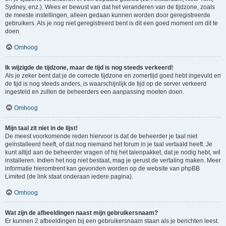
Sydney, enz.). Wees er bewust van dat het veranderen van de tijdzone, zoals
de meeste instellingen, alleen gedaan kunnen worden door geregistreerde
gebruikers. Als je nog niet geregistreerd bent is dit een goed moment om dit te
doen.
Omhoog
Ik wijzigde de tijdzone, maar de tijd is nog steeds verkeerd!
Als je zeker bent dat je de correcte tijdzone en zomertijd goed hebt ingevuld en
de tijd is nog steeds anders, is waarschijnlijk de tijd op de server verkeerd
ingesteld en zullen de beheerders een aanpassing moeten doen.
Omhoog
Mijn taal zit niet in de lijst!
De meest voorkomende reden hiervoor is dat de beheerder je taal niet
geïnstalleerd heeft, of dat nog niemand het forum in je taal vertaald heeft. Je
kunt altijd aan de beheerder vragen of hij het talenpakket, dat je nodig hebt, wil
installeren. Indien het nog niet bestaat, mag je gerust de vertaling maken. Meer
informatie hieromtrent kan gevonden worden op de website van phpBB
Limited (de link staat onderaan iedere pagina).
Omhoog
Wat zijn de afbeeldingen naast mijn gebruikersnaam?
Er kunnen 2 afbeeldingen bij een gebruikersnaam staan als je berichten leest.