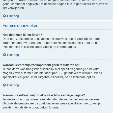
voegen. De tweede manier is via het gebruikerspaneel, je moet dan een
gebruikersnaam opgeven. Op dezelfde pagina kun je gebruikers weer van de
lijst verwijderen.
Omhoog
Forums doorzoeken
Hoe doorzoek ik het forum?
Door een zoekterm op te geven in het zoekveld, die je vindt op de index-,
forum- en onderwerppagina. Uitgebreid zoeken is mogelijk door op de
"zoeken" link te klikken, deze vind je op iedere pagina.
Omhoog
Waarom levert mijn zoekopdracht geen resultaten op?
Je zoekterm was hoogstwaarschijnlijk niet specifiek genoeg en bevatte
mogelijk teveel termen die niet door phpBB3 geïndexeerd worden. Wees
specifieker en gebruik, bij uitgebreid zoeken, de beschikbare opties.
Omhoog
Waarom resulteert mijn zoekopdracht in een lege pagina?
Je zoekopdracht gaf meer resultaten dan de webserver kon verwerken.
Gebruik de geavanceerde zoekfunctie en wees specifieker met zowel je
zoektermen als de te doorzoeken forums.