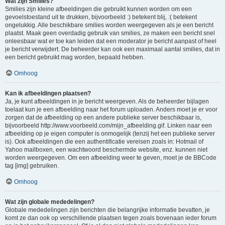
Wat zijn Smilies?
Smilies zijn kleine afbeeldingen die gebruikt kunnen worden om een
gevoelstoestand uit te drukken, bijvoorbeeld :) betekent blij, :( betekent
ongelukkig. Alle beschikbare smilies worden weergegeven als je een bericht
plaatst. Maak geen overdadig gebruik van smilies, ze maken een bericht snel
onleesbaar wat er toe kan leiden dat een moderator je bericht aanpast of heel
je bericht verwijdert. De beheerder kan ook een maximaal aantal smilies, dat in
een bericht gebruikt mag worden, bepaald hebben.
Omhoog
Kan ik afbeeldingen plaatsen?
Ja, je kunt afbeeldingen in je bericht weergeven. Als de beheerder bijlagen
toelaat kun je een afbeelding naar het forum uploaden. Anders moet je er voor
zorgen dat de afbeelding op een andere publieke server beschikbaar is,
bijvoorbeeld http://www.voorbeeld.com/mijn_afbeelding.gif. Linken naar een
afbeelding op je eigen computer is onmogelijk (tenzij het een publieke server
is). Ook afbeeldingen die een authentificatie vereisen zoals in: Hotmail of
Yahoo mailboxen, een wachtwoord beschermde website, enz. kunnen niet
worden weergegeven. Om een afbeelding weer te geven, moet je de BBCode
tag [img] gebruiken.
Omhoog
Wat zijn globale mededelingen?
Globale mededelingen zijn berichten die belangrijke informatie bevatten, je
komt ze dan ook op verschillende plaatsen tegen zoals bovenaan ieder forum