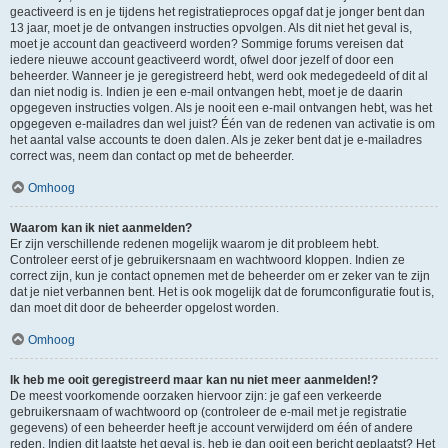
geactiveerd is en je tijdens het registratieproces opgaf dat je jonger bent dan
13 jaar, moet je de ontvangen instructies opvolgen. Als dit niet het geval is,
moet je account dan geactiveerd worden? Sommige forums vereisen dat
iedere nieuwe account geactiveerd wordt, ofwel door jezelf of door een
beheerder. Wanneer je je geregistreerd hebt, werd ook medegedeeld of dit al
dan niet nodig is. Indien je een e-mail ontvangen hebt, moet je de daarin
opgegeven instructies volgen. Als je nooit een e-mail ontvangen hebt, was het
opgegeven e-mailadres dan wel juist? Één van de redenen van activatie is om
het aantal valse accounts te doen dalen. Als je zeker bent dat je e-mailadres
correct was, neem dan contact op met de beheerder.
Omhoog
Waarom kan ik niet aanmelden?
Er zijn verschillende redenen mogelijk waarom je dit probleem hebt.
Controleer eerst of je gebruikersnaam en wachtwoord kloppen. Indien ze
correct zijn, kun je contact opnemen met de beheerder om er zeker van te zijn
dat je niet verbannen bent. Het is ook mogelijk dat de forumconfiguratie fout is,
dan moet dit door de beheerder opgelost worden.
Omhoog
Ik heb me ooit geregistreerd maar kan nu niet meer aanmelden!?
De meest voorkomende oorzaken hiervoor zijn: je gaf een verkeerde
gebruikersnaam of wachtwoord op (controleer de e-mail met je registratie
gegevens) of een beheerder heeft je account verwijderd om één of andere
reden. Indien dit laatste het geval is, heb je dan ooit een bericht geplaatst? Het