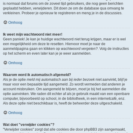
is normaal dat forums om de zoveel tijd gebruikers, die nog geen berichten
geplaatst hebben, verwijderen. Dit doen ze om de database qua omvang te
verkleinen. Probeer je opnieuw te registreren en meng je in de discussies.
Omhoog
Ik weet mijn wachtwoord niet meer!
Geen paniek! Je kan je huidige wachtwoord niet terug krijgen, maar er is wel
een mogelijkheid om deze te resetten. Hiervoor moet je naar de
aanmeldpagina gaan en klikken op
wachtwoord vergeten?
. Volg de instructies
op het scherm en even later kan je je weer aanmelden.
Omhoog
Waarom word ik automatisch afgemeld?
Als je de optie
meld mij automatisch aan bij ieder bezoek
niet aanvinkt, blijf je
maar voor een bepaalde tijd aangemeld. Zo wordt vermeden dat anderen je
account misbruiken. Om aangemeld te blijven, moet je bij het aanmelden die
optie aanvinken. We raden dit echter af als je gebruik maakt van een openbare
computer, bijvoorbeeld op school, in de bibliotheek, in een internetcafé, enz.
Als deze optie niet beschikbaar is, heeft de beheerder deze uitgeschakeld.
Omhoog
Wat doet "verwijder cookies"?
"Verwijder cookies" zorgt dat alle cookies die door phpBB3 zijn aangemaakt,