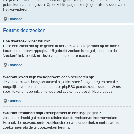
voegen. De tweede manier is via het gebruikerspaneel, je moet dan een
gebruikersnaam opgeven. Op dezelfde pagina kun je gebruikers weer van de
lijst verwijderen.
Omhoog
Forums doorzoeken
Hoe doorzoek ik het forum?
Door een zoekterm op te geven in het zoekveld, die je vindt op de index-,
forum- en onderwerppagina. Uitgebreid zoeken is mogelijk door op de
"zoeken" link te klikken, deze vind je op iedere pagina.
Omhoog
Waarom levert mijn zoekopdracht geen resultaten op?
Je zoekterm was hoogstwaarschijnlijk niet specifiek genoeg en bevatte
mogelijk teveel termen die niet door phpBB3 geïndexeerd worden. Wees
specifieker en gebruik, bij uitgebreid zoeken, de beschikbare opties.
Omhoog
Waarom resulteert mijn zoekopdracht in een lege pagina?
Je zoekopdracht gaf meer resultaten dan de webserver kon verwerken.
Gebruik de geavanceerde zoekfunctie en wees specifieker met zowel je
zoektermen als de te doorzoeken forums.