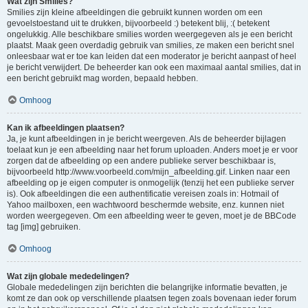
Wat zijn Smilies?
Smilies zijn kleine afbeeldingen die gebruikt kunnen worden om een
gevoelstoestand uit te drukken, bijvoorbeeld :) betekent blij, :( betekent
ongelukkig. Alle beschikbare smilies worden weergegeven als je een bericht
plaatst. Maak geen overdadig gebruik van smilies, ze maken een bericht snel
onleesbaar wat er toe kan leiden dat een moderator je bericht aanpast of heel
je bericht verwijdert. De beheerder kan ook een maximaal aantal smilies, dat in
een bericht gebruikt mag worden, bepaald hebben.
Omhoog
Kan ik afbeeldingen plaatsen?
Ja, je kunt afbeeldingen in je bericht weergeven. Als de beheerder bijlagen
toelaat kun je een afbeelding naar het forum uploaden. Anders moet je er voor
zorgen dat de afbeelding op een andere publieke server beschikbaar is,
bijvoorbeeld http://www.voorbeeld.com/mijn_afbeelding.gif. Linken naar een
afbeelding op je eigen computer is onmogelijk (tenzij het een publieke server
is). Ook afbeeldingen die een authentificatie vereisen zoals in: Hotmail of
Yahoo mailboxen, een wachtwoord beschermde website, enz. kunnen niet
worden weergegeven. Om een afbeelding weer te geven, moet je de BBCode
tag [img] gebruiken.
Omhoog
Wat zijn globale mededelingen?
Globale mededelingen zijn berichten die belangrijke informatie bevatten, je
komt ze dan ook op verschillende plaatsen tegen zoals bovenaan ieder forum