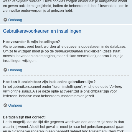
weer verwijderd worden. Deze cookies zorgen ervoor dat je aangemeld wordt
en geven ook de mogelijkheid, indien de beheerder dit heeft inschakeld, om te
zien welke onderwerpen je al gelezen hebt.
Omhoog
Gebruikersvoorkeuren en instellingen
Hoe verander ik mijn instellingen?
Als je geregistreerd bent, worden al je gegevens opgeslagen in de database.
Om ze te wijzigen moet je op de
gebruikerspaneel
link klikken (deze staat
meestal bovenaan op de pagina, maar dit kan verschillen), daarna kun je je
instellingen wijzigen.
Omhoog
Hoe kan ik onzichtbaar zijn in de online gebruikers lijst?
In het gebruikerspaneel onder "foruminstellingen", vind je de optie
Verberg
mijn online status
. Als je deze optie activeert zul je onzichtbaar zijn voor
iedereen, behalve voor beheerders, moderators en jezelf.
Omhoog
De tijden zijn niet correct!
Het is mogelijk dat de tijd die gegeven wordt van een andere tijdzone is dan
waarin jij woont. Als dit het geval is, moet je naar het gebruikerspaneel gaan
en je tijdzone veranderen in een bepaald gebied (vb: Amsterdam, New York,