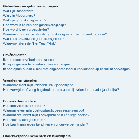
Gebruikers en gebruikersgroepen
Wat zijn Beheerders?
Wat zijn Moderators?
Wat zijn gebruikersgroepen?
Hoe word ik lid van een gebruikersgroep?
Hoe word ik een groepsleider?
Waarom staan verschillende gebruikersgroepen in een andere kleur?
Wat is de "Standaard gebruikersgroep"?
Waarvoor dient de "Het Team"-link?
Privéberichten
Ik kan geen privéberichten sturen!
Ik blijf ongewenste privéberichten ontvangen!
Ik heb spam of een e-mail met ongepaste inhoud van iemand op dit forum ontvangen!
Vrienden en vijanden
Waarvoor dient mijn vrienden- en vijandenlijst?
Hoe verwijder of voeg ik gebruikers toe aan mijn vrienden- en/of vijandenlijst?
Forums doorzoeken
Hoe doorzoek ik het forum?
Waarom levert mijn zoekopdracht geen resultaten op?
Waarom resulteert mijn zoekopdracht in een lege pagina?
Hoe zoek ik een gebruiker?
Hoe kan ik mijn eigen berichten en onderwerpen vinden?
Onderwerpabonnementen en bladwijzers