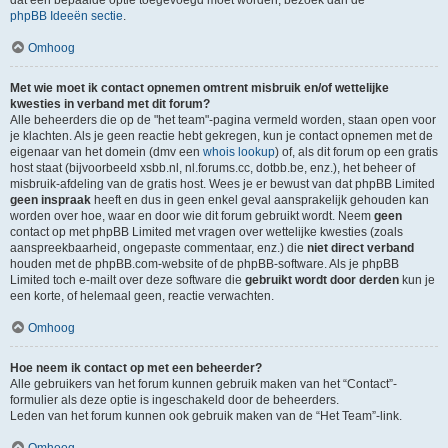
dat een bepaalde optie toegevoegd moet worden, bezoek dan de
phpBB Ideeën sectie
.
Omhoog
Met wie moet ik contact opnemen omtrent misbruik en/of wettelijke
kwesties in verband met dit forum?
Alle beheerders die op de "het team"-pagina vermeld worden, staan open voor
je klachten. Als je geen reactie hebt gekregen, kun je contact opnemen met de
eigenaar van het domein (dmv een
whois lookup
) of, als dit forum op een gratis
host staat (bijvoorbeeld xsbb.nl, nl.forums.cc, dotbb.be, enz.), het beheer of
misbruik-afdeling van de gratis host. Wees je er bewust van dat phpBB Limited
geen inspraak
heeft en dus in geen enkel geval aansprakelijk gehouden kan
worden over hoe, waar en door wie dit forum gebruikt wordt. Neem
geen
contact op met phpBB Limited met vragen over wettelijke kwesties (zoals
aanspreekbaarheid, ongepaste commentaar, enz.) die
niet direct verband
houden met de phpBB.com-website of de phpBB-software. Als je phpBB
Limited toch e-mailt over deze software die
gebruikt wordt door derden
kun je
een korte, of helemaal geen, reactie verwachten.
Omhoog
Hoe neem ik contact op met een beheerder?
Alle gebruikers van het forum kunnen gebruik maken van het “Contact”-
formulier als deze optie is ingeschakeld door de beheerders.
Leden van het forum kunnen ook gebruik maken van de “Het Team”-link.