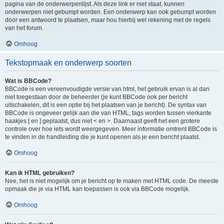
pagina van de onderwerpenlijst. Als deze link er niet staat, kunnen
onderwerpen niet gebumpt worden. Een onderwerp kan ook gebumpt worden
door een antwoord te plaatsen, maar hou hierbij wel rekening met de regels
van het forum.
Omhoog
Tekstopmaak en onderwerp soorten
Wat is BBCode?
BBCode is een vereenvoudigde versie van html, het gebruik ervan is al dan
niet toegestaan door de beheerder (je kunt BBCode ook per bericht
uitschakelen, dit is een optie bij het plaatsen van je bericht). De syntax van
BBCode is ongeveer gelijk aan die van HTML, tags worden tussen vierkante
haakjes [ en ] geplaatst, dus niet < en >. Daarnaast geeft het een grotere
controle over hoe iets wordt weergegeven. Meer informatie omtrent BBCode is
te vinden in de handleiding die je kunt openen als je een bericht plaatst.
Omhoog
Kan ik HTML gebruiken?
Nee, het is niet mogelijk om je bericht op te maken met HTML code. De meeste
opmaak die je via HTML kan toepassen is ook via BBCode mogelijk.
Omhoog