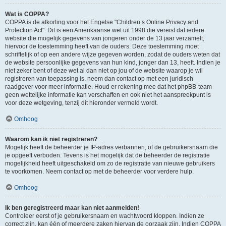
Wat is COPPA?
COPPA is de afkorting voor het Engelse "Children’s Online Privacy and
Protection Act". Dit is een Amerikaanse wet uit 1998 die vereist dat iedere
website die mogelijk gegevens van jongeren onder de 13 jaar verzamelt,
hiervoor de toestemming heeft van de ouders. Deze toestemming moet
schriftelijk of op een andere wijze gegeven worden, zodat de ouders weten dat
de website persoonlijke gegevens van hun kind, jonger dan 13, heeft. Indien je
niet zeker bent of deze wet al dan niet op jou of de website waarop je wil
registreren van toepassing is, neem dan contact op met een juridisch
raadgever voor meer informatie. Houd er rekening mee dat het phpBB-team
geen wettelijke informatie kan verschaffen en ook niet het aanspreekpunt is
voor deze wetgeving, tenzij dit hieronder vermeld wordt.
Omhoog
Waarom kan ik niet registreren?
Mogelijk heeft de beheerder je IP-adres verbannen, of de gebruikersnaam die
je opgeeft verboden. Tevens is het mogelijk dat de beheerder de registratie
mogelijkheid heeft uitgeschakeld om zo de registratie van nieuwe gebruikers
te voorkomen. Neem contact op met de beheerder voor verdere hulp.
Omhoog
Ik ben geregistreerd maar kan niet aanmelden!
Controleer eerst of je gebruikersnaam en wachtwoord kloppen. Indien ze
correct zijn, kan één of meerdere zaken hiervan de oorzaak zijn. Indien COPPA