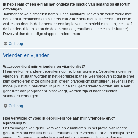
Ik heb spam of een e-mail met ongepaste inhoud van iemand op dit forum
ontvangen!
Jammer dat we dit moeten horen. Het e-mailformulier van dit forum werkt met
een aantal technieken om zenders van zulke berichten te traceren. Het beste
wat je kan doen is de beheerder een kopie van het bericht e-mailen, inclusief
de headers (hierin staan de details van de gebruiker die de e-mail stuurde).
Deze zal dan de nodige stappen ondernemen.
Omhoog
Vrienden en vijanden
Waarvoor dient mijn vrienden- en vijandenlijst?
Hiermee kun je andere gebruikers op het forum sorteren. Gebruikers die in je
vriendenlijst staan worden in het gebruikerspaneel weergegeven zodat je snel
kunt controleren of ze online zijn, of een privébericht kunt sturen. Tevens is het
mogelijk dat hun berichten, in je huidige stijl, gemarkeerd worden. Als je een
gebruiker aan je vijandenlijst toevoegt, worden zijn of haar berichten
standaard verborgen.
Omhoog
Hoe verwijder of voeg ik gebruikers toe aan mijn vrienden- en/of
vijandenlijst?
Het toevoegen van gebruikers kan op 2 manieren. In het profiel van iedere
gebruiker staat een link om de gebruiker aan je vrienden- of vijandenlijst toe te