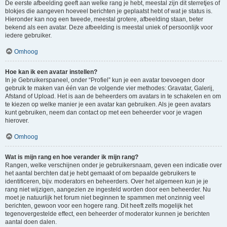
De eerste afbeelding geeft aan welke rang je hebt, meestal zijn dit sterretjes of
blokjes die aangeven hoeveel berichten je geplaatst hebt of wat je status is.
Hieronder kan nog een tweede, meestal grotere, afbeelding staan, beter
bekend als een avatar. Deze afbeelding is meestal uniek of persoonlijk voor
iedere gebruiker.
Omhoog
Hoe kan ik een avatar instellen?
In je Gebruikerspaneel, onder “Profiel” kun je een avatar toevoegen door
gebruik te maken van één van de volgende vier methodes: Gravatar, Galerij,
Afstand of Upload. Het is aan de beheerders om avatars in te schakelen en om
te kiezen op welke manier je een avatar kan gebruiken. Als je geen avatars
kunt gebruiken, neem dan contact op met een beheerder voor je vragen
hierover.
Omhoog
Wat is mijn rang en hoe verander ik mijn rang?
Rangen, welke verschijnen onder je gebruikersnaam, geven een indicatie over
het aantal berchten dat je hebt gemaakt of om bepaalde gebruikers te
identificeren, bijv. moderators en beheerders. Over het algemeen kun je je
rang niet wijzigen, aangezien ze ingesteld worden door een beheerder. Nu
moet je natuurlijk het forum niet beginnen te spammen met onzinnig veel
berichten, gewoon voor een hogere rang. Dit heeft zelfs mogelijk het
tegenovergestelde effect, een beheerder of moderator kunnen je berichten
aantal doen dalen.