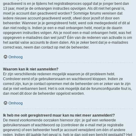
geactiveerd is en je tijdens het registratieproces opgaf dat je jonger bent dan
13 jaar, moet je de ontvangen instructies opvolgen. Als dit niet het geval is,
moet je account dan geactiveerd worden? Sommige forums vereisen dat
iedere nieuwe account geactiveerd wordt, ofwel door jezelf of door een
beheerder. Wanneer je je geregistreerd hebt, werd ook medegedeeld of dit al
dan niet nodig is. Indien je een e-mail ontvangen hebt, moet je de daarin
opgegeven instructies volgen. Als je nooit een e-mail ontvangen hebt, was het
opgegeven e-mailadres dan wel juist? Één van de redenen van activatie is om
het aantal valse accounts te doen dalen. Als je zeker bent dat je e-mailadres
correct was, neem dan contact op met de beheerder.
Omhoog
Waarom kan ik niet aanmelden?
Er zijn verschillende redenen mogelijk waarom je dit probleem hebt.
Controleer eerst of je gebruikersnaam en wachtwoord kloppen. Indien ze
correct zijn, kun je contact opnemen met de beheerder om er zeker van te zijn
dat je niet verbannen bent. Het is ook mogelijk dat de forumconfiguratie fout is,
dan moet dit door de beheerder opgelost worden.
Omhoog
Ik heb me ooit geregistreerd maar kan nu niet meer aanmelden!?
De meest voorkomende oorzaken hiervoor zijn: je gaf een verkeerde
gebruikersnaam of wachtwoord op (controleer de e-mail met je registratie
gegevens) of een beheerder heeft je account verwijderd om één of andere
reden. Indien dit laatste het geval is, heb je dan ooit een bericht geplaatst? Het