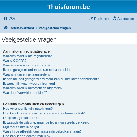
Thuisforum.be
V&A
Registreer
Aanmelden
Forumoverzicht
Veelgestelde vragen
Veelgestelde vragen
Aanmeld- en registratievragen
Waarom moet ik me registreren?
Wat is COPPA?
Waarom kan ik niet registreren?
Ik ben geregistreerd maar kan niet aanmelden!
Waarom kan ik niet aanmelden?
Ik heb me ooit geregistreerd maar kan nu niet meer aanmelden!?
Ik weet mijn wachtwoord niet meer!
Waarom word ik automatisch afgemeld?
Wat doet "verwijder cookies"?
Gebruikersvoorkeuren en instellingen
Hoe verander ik mijn instellingen?
Hoe kan ik onzichtbaar zijn in de online gebruikers lijst?
De tijden zijn niet correct!
Ik wijzigde de tijdzone, maar de tijd is nog steeds verkeerd!
Mijn taal zit niet in de lijst!
Wat zijn de afbeeldingen naast mijn gebruikersnaam?
Hoe kan ik een avatar instellen?