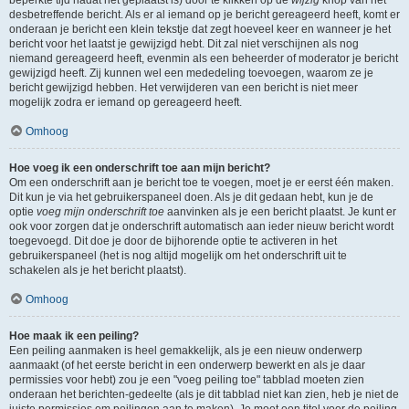
beperkte tijd nadat het geplaatst is) door te klikken op de
wijzig
knop van het
desbetreffende bericht. Als er al iemand op je bericht gereageerd heeft, komt er
onderaan je bericht een klein tekstje dat zegt hoeveel keer en wanneer je het
bericht voor het laatst je gewijzigd hebt. Dit zal niet verschijnen als nog
niemand gereageerd heeft, evenmin als een beheerder of moderator je bericht
gewijzigd heeft. Zij kunnen wel een mededeling toevoegen, waarom ze je
bericht gewijzigd hebben. Het verwijderen van een bericht is niet meer
mogelijk zodra er iemand op gereageerd heeft.
Omhoog
Hoe voeg ik een onderschrift toe aan mijn bericht?
Om een onderschrift aan je bericht toe te voegen, moet je er eerst één maken.
Dit kun je via het gebruikerspaneel doen. Als je dit gedaan hebt, kun je de
optie
voeg mijn onderschrift toe
aanvinken als je een bericht plaatst. Je kunt er
ook voor zorgen dat je onderschrift automatisch aan ieder nieuw bericht wordt
toegevoegd. Dit doe je door de bijhorende optie te activeren in het
gebruikerspaneel (het is nog altijd mogelijk om het onderschrift uit te
schakelen als je het bericht plaatst).
Omhoog
Hoe maak ik een peiling?
Een peiling aanmaken is heel gemakkelijk, als je een nieuw onderwerp
aanmaakt (of het eerste bericht in een onderwerp bewerkt en als je daar
permissies voor hebt) zou je een "voeg peiling toe" tabblad moeten zien
onderaan het berichten-gedeelte (als je dit tabblad niet kan zien, heb je niet de