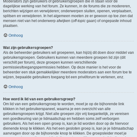
Moderators zijn gebruikers of gebruikersgroepen die in staan voor de
dagelijkse werking van het forum. Ze kunnen, in de forums die ze modereren,
berichten wijzigen en verwijderen; onderwerpen sluiten, openen, verplaatsen,
splitsen en verwijderen. In het algemeen moeten ze er gewoon op toe zien dat
mensen niet van het onderwerp afwijken (
off-topic
gaan) of ongepaste inhoud
plaatsen.
Omhoog
Wat zijn gebruikersgroepen?
Als de beheerder gebruikers wil groeperen, kan hij/zij dit doen door middel van
gebruikersgroepen. Gebruikers kunnen van meerdere groepen lid zijn (dit
verschilt per forum), deze groepen kunnen verschillende
permissies/toegangspermissies hebben. Op deze manier is het voor de
beheerder een stuk gemakkelijker meerdere moderators aan een forum toe te
wijzen, bepaalde gebruikers toegang tot een privéforum te verlenen, enz.
Omhoog
Hoe word ik lid van een gebruikersgroep?
Om lid van een gebruikersgroep te worden, moet je op de bijhorende link
klikken in het gebruikerspaneel, waarna je een overzicht van alle
gebruikersgroepen krijgt. Niet alle groepen zijn vrij toegankelijk, ze vereisen
een goedkeuring van je lidmaatschap en hebben soms zelf verborgen
gebruikers. Als het een open groep is, kan je lid worden door op de hiervoor
dienende knop te klikken. Als het een gesloten groep is, kan je je lidmaatschap
aanvragen door op de bijhorende knop te klikken. De groepsleider moet je