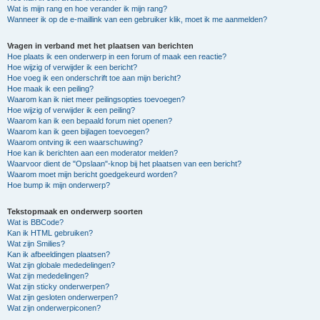
Wat is mijn rang en hoe verander ik mijn rang?
Wanneer ik op de e-maillink van een gebruiker klik, moet ik me aanmelden?
Vragen in verband met het plaatsen van berichten
Hoe plaats ik een onderwerp in een forum of maak een reactie?
Hoe wijzig of verwijder ik een bericht?
Hoe voeg ik een onderschrift toe aan mijn bericht?
Hoe maak ik een peiling?
Waarom kan ik niet meer peilingsopties toevoegen?
Hoe wijzig of verwijder ik een peiling?
Waarom kan ik een bepaald forum niet openen?
Waarom kan ik geen bijlagen toevoegen?
Waarom ontving ik een waarschuwing?
Hoe kan ik berichten aan een moderator melden?
Waarvoor dient de "Opslaan"-knop bij het plaatsen van een bericht?
Waarom moet mijn bericht goedgekeurd worden?
Hoe bump ik mijn onderwerp?
Tekstopmaak en onderwerp soorten
Wat is BBCode?
Kan ik HTML gebruiken?
Wat zijn Smilies?
Kan ik afbeeldingen plaatsen?
Wat zijn globale mededelingen?
Wat zijn mededelingen?
Wat zijn sticky onderwerpen?
Wat zijn gesloten onderwerpen?
Wat zijn onderwerpiconen?