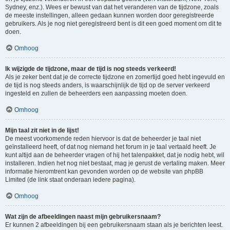
Sydney, enz.). Wees er bewust van dat het veranderen van de tijdzone, zoals
de meeste instellingen, alleen gedaan kunnen worden door geregistreerde
gebruikers. Als je nog niet geregistreerd bent is dit een goed moment om dit te
doen.
Omhoog
Ik wijzigde de tijdzone, maar de tijd is nog steeds verkeerd!
Als je zeker bent dat je de correcte tijdzone en zomertijd goed hebt ingevuld en
de tijd is nog steeds anders, is waarschijnlijk de tijd op de server verkeerd
ingesteld en zullen de beheerders een aanpassing moeten doen.
Omhoog
Mijn taal zit niet in de lijst!
De meest voorkomende reden hiervoor is dat de beheerder je taal niet
geïnstalleerd heeft, of dat nog niemand het forum in je taal vertaald heeft. Je
kunt altijd aan de beheerder vragen of hij het talenpakket, dat je nodig hebt, wil
installeren. Indien het nog niet bestaat, mag je gerust de vertaling maken. Meer
informatie hieromtrent kan gevonden worden op de website van phpBB
Limited (de link staat onderaan iedere pagina).
Omhoog
Wat zijn de afbeeldingen naast mijn gebruikersnaam?
Er kunnen 2 afbeeldingen bij een gebruikersnaam staan als je berichten leest.