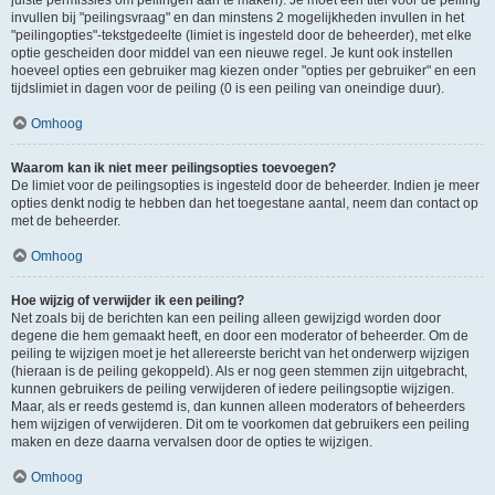
juiste permissies om peilingen aan te maken). Je moet een titel voor de peiling
invullen bij "peilingsvraag" en dan minstens 2 mogelijkheden invullen in het
"peilingopties"-tekstgedeelte (limiet is ingesteld door de beheerder), met elke
optie gescheiden door middel van een nieuwe regel. Je kunt ook instellen
hoeveel opties een gebruiker mag kiezen onder "opties per gebruiker" en een
tijdslimiet in dagen voor de peiling (0 is een peiling van oneindige duur).
Omhoog
Waarom kan ik niet meer peilingsopties toevoegen?
De limiet voor de peilingsopties is ingesteld door de beheerder. Indien je meer
opties denkt nodig te hebben dan het toegestane aantal, neem dan contact op
met de beheerder.
Omhoog
Hoe wijzig of verwijder ik een peiling?
Net zoals bij de berichten kan een peiling alleen gewijzigd worden door
degene die hem gemaakt heeft, en door een moderator of beheerder. Om de
peiling te wijzigen moet je het allereerste bericht van het onderwerp wijzigen
(hieraan is de peiling gekoppeld). Als er nog geen stemmen zijn uitgebracht,
kunnen gebruikers de peiling verwijderen of iedere peilingsoptie wijzigen.
Maar, als er reeds gestemd is, dan kunnen alleen moderators of beheerders
hem wijzigen of verwijderen. Dit om te voorkomen dat gebruikers een peiling
maken en deze daarna vervalsen door de opties te wijzigen.
Omhoog