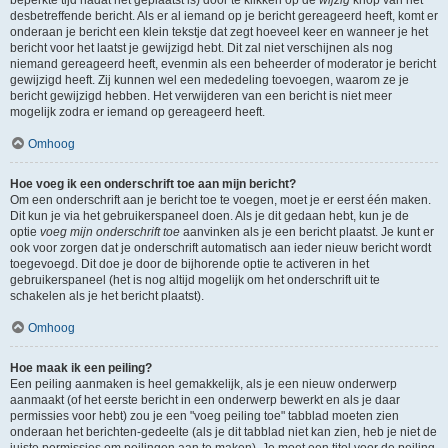
beperkte tijd nadat het geplaatst is) door te klikken op de
wijzig
knop van het
desbetreffende bericht. Als er al iemand op je bericht gereageerd heeft, komt er
onderaan je bericht een klein tekstje dat zegt hoeveel keer en wanneer je het
bericht voor het laatst je gewijzigd hebt. Dit zal niet verschijnen als nog
niemand gereageerd heeft, evenmin als een beheerder of moderator je bericht
gewijzigd heeft. Zij kunnen wel een mededeling toevoegen, waarom ze je
bericht gewijzigd hebben. Het verwijderen van een bericht is niet meer
mogelijk zodra er iemand op gereageerd heeft.
Omhoog
Hoe voeg ik een onderschrift toe aan mijn bericht?
Om een onderschrift aan je bericht toe te voegen, moet je er eerst één maken.
Dit kun je via het gebruikerspaneel doen. Als je dit gedaan hebt, kun je de
optie
voeg mijn onderschrift toe
aanvinken als je een bericht plaatst. Je kunt er
ook voor zorgen dat je onderschrift automatisch aan ieder nieuw bericht wordt
toegevoegd. Dit doe je door de bijhorende optie te activeren in het
gebruikerspaneel (het is nog altijd mogelijk om het onderschrift uit te
schakelen als je het bericht plaatst).
Omhoog
Hoe maak ik een peiling?
Een peiling aanmaken is heel gemakkelijk, als je een nieuw onderwerp
aanmaakt (of het eerste bericht in een onderwerp bewerkt en als je daar
permissies voor hebt) zou je een "voeg peiling toe" tabblad moeten zien
onderaan het berichten-gedeelte (als je dit tabblad niet kan zien, heb je niet de