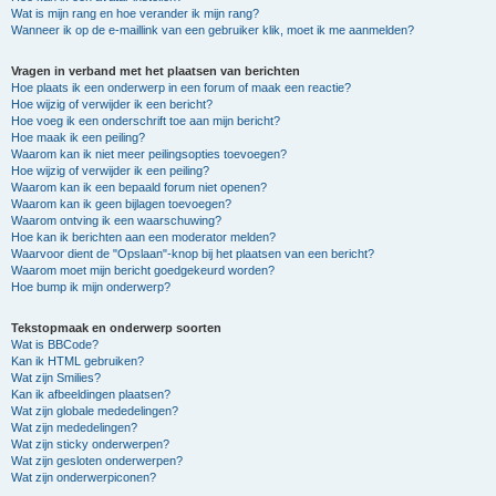
Wat is mijn rang en hoe verander ik mijn rang?
Wanneer ik op de e-maillink van een gebruiker klik, moet ik me aanmelden?
Vragen in verband met het plaatsen van berichten
Hoe plaats ik een onderwerp in een forum of maak een reactie?
Hoe wijzig of verwijder ik een bericht?
Hoe voeg ik een onderschrift toe aan mijn bericht?
Hoe maak ik een peiling?
Waarom kan ik niet meer peilingsopties toevoegen?
Hoe wijzig of verwijder ik een peiling?
Waarom kan ik een bepaald forum niet openen?
Waarom kan ik geen bijlagen toevoegen?
Waarom ontving ik een waarschuwing?
Hoe kan ik berichten aan een moderator melden?
Waarvoor dient de "Opslaan"-knop bij het plaatsen van een bericht?
Waarom moet mijn bericht goedgekeurd worden?
Hoe bump ik mijn onderwerp?
Tekstopmaak en onderwerp soorten
Wat is BBCode?
Kan ik HTML gebruiken?
Wat zijn Smilies?
Kan ik afbeeldingen plaatsen?
Wat zijn globale mededelingen?
Wat zijn mededelingen?
Wat zijn sticky onderwerpen?
Wat zijn gesloten onderwerpen?
Wat zijn onderwerpiconen?