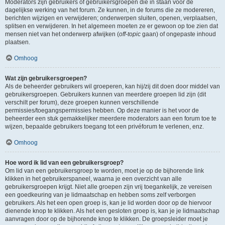
Moderators zijn gebruikers of gebruikersgroepen die in staan voor de
dagelijkse werking van het forum. Ze kunnen, in de forums die ze modereren,
berichten wijzigen en verwijderen; onderwerpen sluiten, openen, verplaatsen,
splitsen en verwijderen. In het algemeen moeten ze er gewoon op toe zien dat
mensen niet van het onderwerp afwijken (
off-topic
gaan) of ongepaste inhoud
plaatsen.
Omhoog
Wat zijn gebruikersgroepen?
Als de beheerder gebruikers wil groeperen, kan hij/zij dit doen door middel van
gebruikersgroepen. Gebruikers kunnen van meerdere groepen lid zijn (dit
verschilt per forum), deze groepen kunnen verschillende
permissies/toegangspermissies hebben. Op deze manier is het voor de
beheerder een stuk gemakkelijker meerdere moderators aan een forum toe te
wijzen, bepaalde gebruikers toegang tot een privéforum te verlenen, enz.
Omhoog
Hoe word ik lid van een gebruikersgroep?
Om lid van een gebruikersgroep te worden, moet je op de bijhorende link
klikken in het gebruikerspaneel, waarna je een overzicht van alle
gebruikersgroepen krijgt. Niet alle groepen zijn vrij toegankelijk, ze vereisen
een goedkeuring van je lidmaatschap en hebben soms zelf verborgen
gebruikers. Als het een open groep is, kan je lid worden door op de hiervoor
dienende knop te klikken. Als het een gesloten groep is, kan je je lidmaatschap
aanvragen door op de bijhorende knop te klikken. De groepsleider moet je