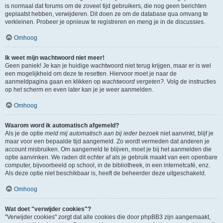
is normaal dat forums om de zoveel tijd gebruikers, die nog geen berichten
geplaatst hebben, verwijderen. Dit doen ze om de database qua omvang te
verkleinen. Probeer je opnieuw te registreren en meng je in de discussies.
Omhoog
Ik weet mijn wachtwoord niet meer!
Geen paniek! Je kan je huidige wachtwoord niet terug krijgen, maar er is wel
een mogelijkheid om deze te resetten. Hiervoor moet je naar de
aanmeldpagina gaan en klikken op
wachtwoord vergeten?
. Volg de instructies
op het scherm en even later kan je je weer aanmelden.
Omhoog
Waarom word ik automatisch afgemeld?
Als je de optie
meld mij automatisch aan bij ieder bezoek
niet aanvinkt, blijf je
maar voor een bepaalde tijd aangemeld. Zo wordt vermeden dat anderen je
account misbruiken. Om aangemeld te blijven, moet je bij het aanmelden die
optie aanvinken. We raden dit echter af als je gebruik maakt van een openbare
computer, bijvoorbeeld op school, in de bibliotheek, in een internetcafé, enz.
Als deze optie niet beschikbaar is, heeft de beheerder deze uitgeschakeld.
Omhoog
Wat doet "verwijder cookies"?
"Verwijder cookies" zorgt dat alle cookies die door phpBB3 zijn aangemaakt,