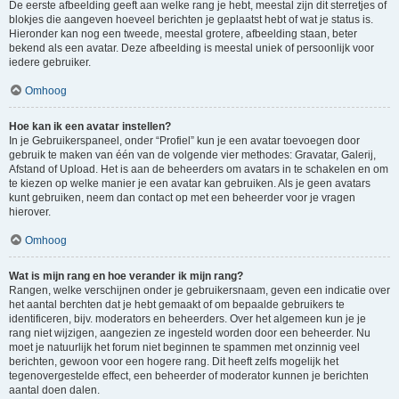
De eerste afbeelding geeft aan welke rang je hebt, meestal zijn dit sterretjes of
blokjes die aangeven hoeveel berichten je geplaatst hebt of wat je status is.
Hieronder kan nog een tweede, meestal grotere, afbeelding staan, beter
bekend als een avatar. Deze afbeelding is meestal uniek of persoonlijk voor
iedere gebruiker.
Omhoog
Hoe kan ik een avatar instellen?
In je Gebruikerspaneel, onder “Profiel” kun je een avatar toevoegen door
gebruik te maken van één van de volgende vier methodes: Gravatar, Galerij,
Afstand of Upload. Het is aan de beheerders om avatars in te schakelen en om
te kiezen op welke manier je een avatar kan gebruiken. Als je geen avatars
kunt gebruiken, neem dan contact op met een beheerder voor je vragen
hierover.
Omhoog
Wat is mijn rang en hoe verander ik mijn rang?
Rangen, welke verschijnen onder je gebruikersnaam, geven een indicatie over
het aantal berchten dat je hebt gemaakt of om bepaalde gebruikers te
identificeren, bijv. moderators en beheerders. Over het algemeen kun je je
rang niet wijzigen, aangezien ze ingesteld worden door een beheerder. Nu
moet je natuurlijk het forum niet beginnen te spammen met onzinnig veel
berichten, gewoon voor een hogere rang. Dit heeft zelfs mogelijk het
tegenovergestelde effect, een beheerder of moderator kunnen je berichten
aantal doen dalen.