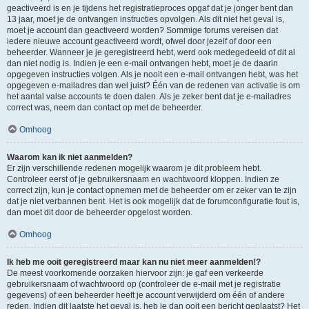
geactiveerd is en je tijdens het registratieproces opgaf dat je jonger bent dan
13 jaar, moet je de ontvangen instructies opvolgen. Als dit niet het geval is,
moet je account dan geactiveerd worden? Sommige forums vereisen dat
iedere nieuwe account geactiveerd wordt, ofwel door jezelf of door een
beheerder. Wanneer je je geregistreerd hebt, werd ook medegedeeld of dit al
dan niet nodig is. Indien je een e-mail ontvangen hebt, moet je de daarin
opgegeven instructies volgen. Als je nooit een e-mail ontvangen hebt, was het
opgegeven e-mailadres dan wel juist? Één van de redenen van activatie is om
het aantal valse accounts te doen dalen. Als je zeker bent dat je e-mailadres
correct was, neem dan contact op met de beheerder.
Omhoog
Waarom kan ik niet aanmelden?
Er zijn verschillende redenen mogelijk waarom je dit probleem hebt.
Controleer eerst of je gebruikersnaam en wachtwoord kloppen. Indien ze
correct zijn, kun je contact opnemen met de beheerder om er zeker van te zijn
dat je niet verbannen bent. Het is ook mogelijk dat de forumconfiguratie fout is,
dan moet dit door de beheerder opgelost worden.
Omhoog
Ik heb me ooit geregistreerd maar kan nu niet meer aanmelden!?
De meest voorkomende oorzaken hiervoor zijn: je gaf een verkeerde
gebruikersnaam of wachtwoord op (controleer de e-mail met je registratie
gegevens) of een beheerder heeft je account verwijderd om één of andere
reden. Indien dit laatste het geval is, heb je dan ooit een bericht geplaatst? Het