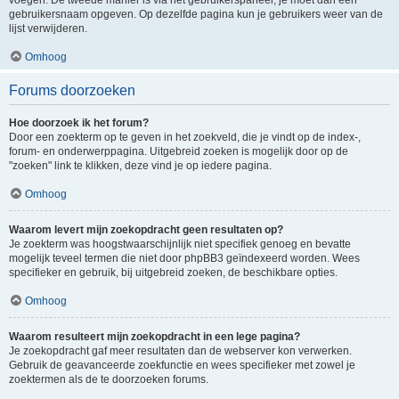
voegen. De tweede manier is via het gebruikerspaneel, je moet dan een
gebruikersnaam opgeven. Op dezelfde pagina kun je gebruikers weer van de
lijst verwijderen.
Omhoog
Forums doorzoeken
Hoe doorzoek ik het forum?
Door een zoekterm op te geven in het zoekveld, die je vindt op de index-,
forum- en onderwerppagina. Uitgebreid zoeken is mogelijk door op de
"zoeken" link te klikken, deze vind je op iedere pagina.
Omhoog
Waarom levert mijn zoekopdracht geen resultaten op?
Je zoekterm was hoogstwaarschijnlijk niet specifiek genoeg en bevatte
mogelijk teveel termen die niet door phpBB3 geïndexeerd worden. Wees
specifieker en gebruik, bij uitgebreid zoeken, de beschikbare opties.
Omhoog
Waarom resulteert mijn zoekopdracht in een lege pagina?
Je zoekopdracht gaf meer resultaten dan de webserver kon verwerken.
Gebruik de geavanceerde zoekfunctie en wees specifieker met zowel je
zoektermen als de te doorzoeken forums.