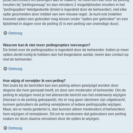
juiste permissies om peilingen aan te maken). Je moet een titel voor de peiling
invullen bij "peilingsvraag" en dan minstens 2 mogelijkheden invullen in het
"peilingopties"-tekstgedeelte (limiet is ingesteld door de beheerder), met elke
optie gescheiden door middel van een nieuwe regel. Je kunt ook instellen
hoeveel opties een gebruiker mag kiezen onder "opties per gebruiker" en een
tijdslimiet in dagen voor de peiling (0 is een peiling van oneindige duur).
Omhoog
Waarom kan ik niet meer peilingsopties toevoegen?
De limiet voor de peilingsopties is ingesteld door de beheerder. Indien je meer
opties denkt nodig te hebben dan het toegestane aantal, neem dan contact op
met de beheerder.
Omhoog
Hoe wijzig of verwijder ik een peiling?
Net zoals bij de berichten kan een peiling alleen gewijzigd worden door
degene die hem gemaakt heeft, en door een moderator of beheerder. Om de
peiling te wijzigen moet je het allereerste bericht van het onderwerp wijzigen
(hieraan is de peiling gekoppeld). Als er nog geen stemmen zijn uitgebracht,
kunnen gebruikers de peiling verwijderen of iedere peilingsoptie wijzigen.
Maar, als er reeds gestemd is, dan kunnen alleen moderators of beheerders
hem wijzigen of verwijderen. Dit om te voorkomen dat gebruikers een peiling
maken en deze daarna vervalsen door de opties te wijzigen.
Omhoog