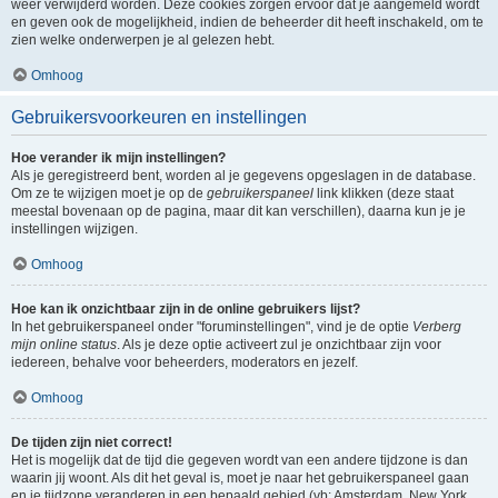
weer verwijderd worden. Deze cookies zorgen ervoor dat je aangemeld wordt
en geven ook de mogelijkheid, indien de beheerder dit heeft inschakeld, om te
zien welke onderwerpen je al gelezen hebt.
Omhoog
Gebruikersvoorkeuren en instellingen
Hoe verander ik mijn instellingen?
Als je geregistreerd bent, worden al je gegevens opgeslagen in de database.
Om ze te wijzigen moet je op de
gebruikerspaneel
link klikken (deze staat
meestal bovenaan op de pagina, maar dit kan verschillen), daarna kun je je
instellingen wijzigen.
Omhoog
Hoe kan ik onzichtbaar zijn in de online gebruikers lijst?
In het gebruikerspaneel onder "foruminstellingen", vind je de optie
Verberg
mijn online status
. Als je deze optie activeert zul je onzichtbaar zijn voor
iedereen, behalve voor beheerders, moderators en jezelf.
Omhoog
De tijden zijn niet correct!
Het is mogelijk dat de tijd die gegeven wordt van een andere tijdzone is dan
waarin jij woont. Als dit het geval is, moet je naar het gebruikerspaneel gaan
en je tijdzone veranderen in een bepaald gebied (vb: Amsterdam, New York,