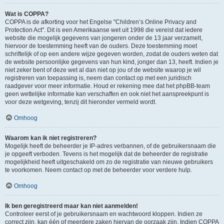
Wat is COPPA?
COPPA is de afkorting voor het Engelse "Children’s Online Privacy and
Protection Act". Dit is een Amerikaanse wet uit 1998 die vereist dat iedere
website die mogelijk gegevens van jongeren onder de 13 jaar verzamelt,
hiervoor de toestemming heeft van de ouders. Deze toestemming moet
schriftelijk of op een andere wijze gegeven worden, zodat de ouders weten dat
de website persoonlijke gegevens van hun kind, jonger dan 13, heeft. Indien je
niet zeker bent of deze wet al dan niet op jou of de website waarop je wil
registreren van toepassing is, neem dan contact op met een juridisch
raadgever voor meer informatie. Houd er rekening mee dat het phpBB-team
geen wettelijke informatie kan verschaffen en ook niet het aanspreekpunt is
voor deze wetgeving, tenzij dit hieronder vermeld wordt.
Omhoog
Waarom kan ik niet registreren?
Mogelijk heeft de beheerder je IP-adres verbannen, of de gebruikersnaam die
je opgeeft verboden. Tevens is het mogelijk dat de beheerder de registratie
mogelijkheid heeft uitgeschakeld om zo de registratie van nieuwe gebruikers
te voorkomen. Neem contact op met de beheerder voor verdere hulp.
Omhoog
Ik ben geregistreerd maar kan niet aanmelden!
Controleer eerst of je gebruikersnaam en wachtwoord kloppen. Indien ze
correct zijn, kan één of meerdere zaken hiervan de oorzaak zijn. Indien COPPA