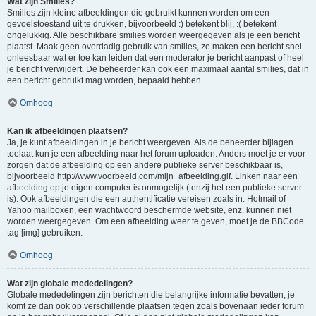
Wat zijn Smilies?
Smilies zijn kleine afbeeldingen die gebruikt kunnen worden om een
gevoelstoestand uit te drukken, bijvoorbeeld :) betekent blij, :( betekent
ongelukkig. Alle beschikbare smilies worden weergegeven als je een bericht
plaatst. Maak geen overdadig gebruik van smilies, ze maken een bericht snel
onleesbaar wat er toe kan leiden dat een moderator je bericht aanpast of heel
je bericht verwijdert. De beheerder kan ook een maximaal aantal smilies, dat in
een bericht gebruikt mag worden, bepaald hebben.
Omhoog
Kan ik afbeeldingen plaatsen?
Ja, je kunt afbeeldingen in je bericht weergeven. Als de beheerder bijlagen
toelaat kun je een afbeelding naar het forum uploaden. Anders moet je er voor
zorgen dat de afbeelding op een andere publieke server beschikbaar is,
bijvoorbeeld http://www.voorbeeld.com/mijn_afbeelding.gif. Linken naar een
afbeelding op je eigen computer is onmogelijk (tenzij het een publieke server
is). Ook afbeeldingen die een authentificatie vereisen zoals in: Hotmail of
Yahoo mailboxen, een wachtwoord beschermde website, enz. kunnen niet
worden weergegeven. Om een afbeelding weer te geven, moet je de BBCode
tag [img] gebruiken.
Omhoog
Wat zijn globale mededelingen?
Globale mededelingen zijn berichten die belangrijke informatie bevatten, je
komt ze dan ook op verschillende plaatsen tegen zoals bovenaan ieder forum