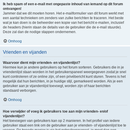
Ik heb spam of een e-mail met ongepaste inhoud van iemand op dit forum
ontvangen!
Jammer dat we dit moeten horen. Het e-mailformulier van dit forum werkt met
een aantal technieken om zenders van zulke berichten te traceren. Het beste
wat je kan doen is de beheerder een kopie van het bericht e-mailen, inclusief
de headers (hierin staan de details van de gebruiker die de e-mail stuurde).
Deze zal dan de nodige stappen ondernemen.
Omhoog
Vrienden en vijanden
Waarvoor dient mijn vrienden- en vijandenlijst?
Hiermee kun je andere gebruikers op het forum sorteren. Gebruikers die in je
vriendenlijst staan worden in het gebruikerspaneel weergegeven zodat je snel
kunt controleren of ze online zijn, of een privébericht kunt sturen. Tevens is het
mogelijk dat hun berichten, in je huidige stijl, gemarkeerd worden. Als je een
gebruiker aan je vijandenlijst toevoegt, worden zijn of haar berichten
standaard verborgen.
Omhoog
Hoe verwijder of voeg ik gebruikers toe aan mijn vrienden- en/of
vijandenlijst?
Het toevoegen van gebruikers kan op 2 manieren. In het profiel van iedere
gebruiker staat een link om de gebruiker aan je vrienden- of vijandenlijst toe te