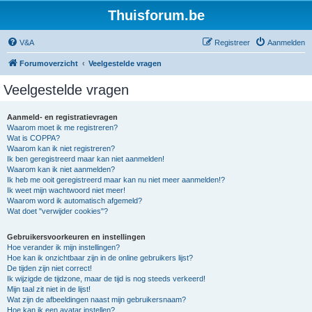
Thuisforum.be
V&A
Registreer
Aanmelden
Forumoverzicht
Veelgestelde vragen
Veelgestelde vragen
Aanmeld- en registratievragen
Waarom moet ik me registreren?
Wat is COPPA?
Waarom kan ik niet registreren?
Ik ben geregistreerd maar kan niet aanmelden!
Waarom kan ik niet aanmelden?
Ik heb me ooit geregistreerd maar kan nu niet meer aanmelden!?
Ik weet mijn wachtwoord niet meer!
Waarom word ik automatisch afgemeld?
Wat doet "verwijder cookies"?
Gebruikersvoorkeuren en instellingen
Hoe verander ik mijn instellingen?
Hoe kan ik onzichtbaar zijn in de online gebruikers lijst?
De tijden zijn niet correct!
Ik wijzigde de tijdzone, maar de tijd is nog steeds verkeerd!
Mijn taal zit niet in de lijst!
Wat zijn de afbeeldingen naast mijn gebruikersnaam?
Hoe kan ik een avatar instellen?