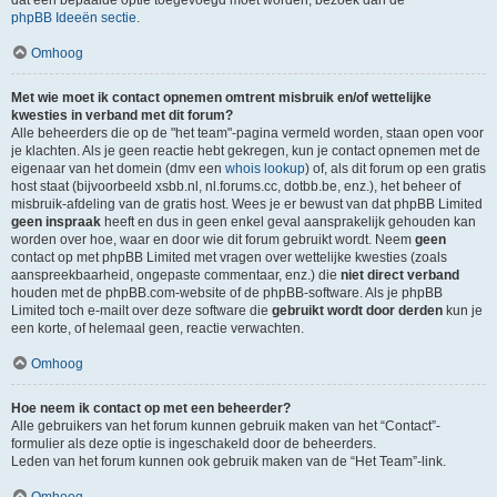
dat een bepaalde optie toegevoegd moet worden, bezoek dan de
phpBB Ideeën sectie
.
Omhoog
Met wie moet ik contact opnemen omtrent misbruik en/of wettelijke
kwesties in verband met dit forum?
Alle beheerders die op de "het team"-pagina vermeld worden, staan open voor
je klachten. Als je geen reactie hebt gekregen, kun je contact opnemen met de
eigenaar van het domein (dmv een
whois lookup
) of, als dit forum op een gratis
host staat (bijvoorbeeld xsbb.nl, nl.forums.cc, dotbb.be, enz.), het beheer of
misbruik-afdeling van de gratis host. Wees je er bewust van dat phpBB Limited
geen inspraak
heeft en dus in geen enkel geval aansprakelijk gehouden kan
worden over hoe, waar en door wie dit forum gebruikt wordt. Neem
geen
contact op met phpBB Limited met vragen over wettelijke kwesties (zoals
aanspreekbaarheid, ongepaste commentaar, enz.) die
niet direct verband
houden met de phpBB.com-website of de phpBB-software. Als je phpBB
Limited toch e-mailt over deze software die
gebruikt wordt door derden
kun je
een korte, of helemaal geen, reactie verwachten.
Omhoog
Hoe neem ik contact op met een beheerder?
Alle gebruikers van het forum kunnen gebruik maken van het “Contact”-
formulier als deze optie is ingeschakeld door de beheerders.
Leden van het forum kunnen ook gebruik maken van de “Het Team”-link.