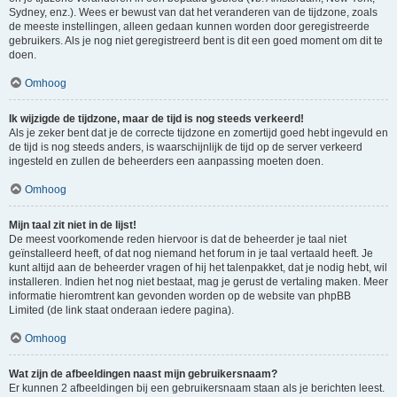
Sydney, enz.). Wees er bewust van dat het veranderen van de tijdzone, zoals
de meeste instellingen, alleen gedaan kunnen worden door geregistreerde
gebruikers. Als je nog niet geregistreerd bent is dit een goed moment om dit te
doen.
Omhoog
Ik wijzigde de tijdzone, maar de tijd is nog steeds verkeerd!
Als je zeker bent dat je de correcte tijdzone en zomertijd goed hebt ingevuld en
de tijd is nog steeds anders, is waarschijnlijk de tijd op de server verkeerd
ingesteld en zullen de beheerders een aanpassing moeten doen.
Omhoog
Mijn taal zit niet in de lijst!
De meest voorkomende reden hiervoor is dat de beheerder je taal niet
geïnstalleerd heeft, of dat nog niemand het forum in je taal vertaald heeft. Je
kunt altijd aan de beheerder vragen of hij het talenpakket, dat je nodig hebt, wil
installeren. Indien het nog niet bestaat, mag je gerust de vertaling maken. Meer
informatie hieromtrent kan gevonden worden op de website van phpBB
Limited (de link staat onderaan iedere pagina).
Omhoog
Wat zijn de afbeeldingen naast mijn gebruikersnaam?
Er kunnen 2 afbeeldingen bij een gebruikersnaam staan als je berichten leest.