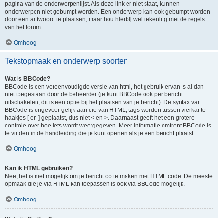
pagina van de onderwerpenlijst. Als deze link er niet staat, kunnen
onderwerpen niet gebumpt worden. Een onderwerp kan ook gebumpt worden
door een antwoord te plaatsen, maar hou hierbij wel rekening met de regels
van het forum.
Omhoog
Tekstopmaak en onderwerp soorten
Wat is BBCode?
BBCode is een vereenvoudigde versie van html, het gebruik ervan is al dan
niet toegestaan door de beheerder (je kunt BBCode ook per bericht
uitschakelen, dit is een optie bij het plaatsen van je bericht). De syntax van
BBCode is ongeveer gelijk aan die van HTML, tags worden tussen vierkante
haakjes [ en ] geplaatst, dus niet < en >. Daarnaast geeft het een grotere
controle over hoe iets wordt weergegeven. Meer informatie omtrent BBCode is
te vinden in de handleiding die je kunt openen als je een bericht plaatst.
Omhoog
Kan ik HTML gebruiken?
Nee, het is niet mogelijk om je bericht op te maken met HTML code. De meeste
opmaak die je via HTML kan toepassen is ook via BBCode mogelijk.
Omhoog