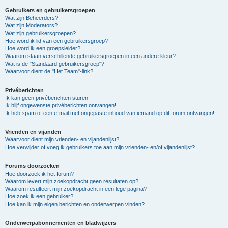
Gebruikers en gebruikersgroepen
Wat zijn Beheerders?
Wat zijn Moderators?
Wat zijn gebruikersgroepen?
Hoe word ik lid van een gebruikersgroep?
Hoe word ik een groepsleider?
Waarom staan verschillende gebruikersgroepen in een andere kleur?
Wat is de "Standaard gebruikersgroep"?
Waarvoor dient de "Het Team"-link?
Privéberichten
Ik kan geen privéberichten sturen!
Ik blijf ongewenste privéberichten ontvangen!
Ik heb spam of een e-mail met ongepaste inhoud van iemand op dit forum ontvangen!
Vrienden en vijanden
Waarvoor dient mijn vrienden- en vijandenlijst?
Hoe verwijder of voeg ik gebruikers toe aan mijn vrienden- en/of vijandenlijst?
Forums doorzoeken
Hoe doorzoek ik het forum?
Waarom levert mijn zoekopdracht geen resultaten op?
Waarom resulteert mijn zoekopdracht in een lege pagina?
Hoe zoek ik een gebruiker?
Hoe kan ik mijn eigen berichten en onderwerpen vinden?
Onderwerpabonnementen en bladwijzers