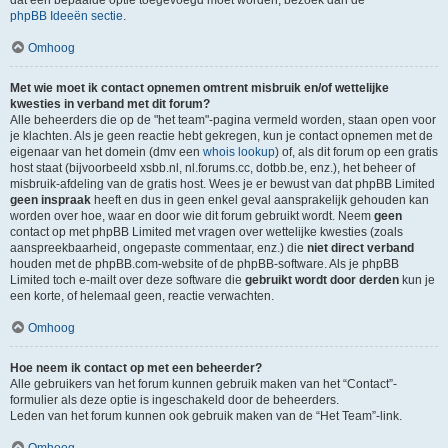
dat een bepaalde optie toegevoegd moet worden, bezoek dan de
phpBB Ideeën sectie
.
Omhoog
Met wie moet ik contact opnemen omtrent misbruik en/of wettelijke
kwesties in verband met dit forum?
Alle beheerders die op de "het team"-pagina vermeld worden, staan open voor
je klachten. Als je geen reactie hebt gekregen, kun je contact opnemen met de
eigenaar van het domein (dmv een
whois lookup
) of, als dit forum op een gratis
host staat (bijvoorbeeld xsbb.nl, nl.forums.cc, dotbb.be, enz.), het beheer of
misbruik-afdeling van de gratis host. Wees je er bewust van dat phpBB Limited
geen inspraak
heeft en dus in geen enkel geval aansprakelijk gehouden kan
worden over hoe, waar en door wie dit forum gebruikt wordt. Neem
geen
contact op met phpBB Limited met vragen over wettelijke kwesties (zoals
aanspreekbaarheid, ongepaste commentaar, enz.) die
niet direct verband
houden met de phpBB.com-website of de phpBB-software. Als je phpBB
Limited toch e-mailt over deze software die
gebruikt wordt door derden
kun je
een korte, of helemaal geen, reactie verwachten.
Omhoog
Hoe neem ik contact op met een beheerder?
Alle gebruikers van het forum kunnen gebruik maken van het “Contact”-
formulier als deze optie is ingeschakeld door de beheerders.
Leden van het forum kunnen ook gebruik maken van de “Het Team”-link.