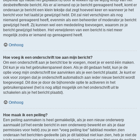
beperkte tijd nadat het geplaatst is) door te klikken op de
wijzig
knop van het
desbetreffende bericht. Als er al iemand op je bericht gereageerd heeft, komt er
onderaan je bericht een klein tekstje dat zegt hoeveel keer en wanneer je het
bericht voor het laatst je gewijzigd hebt. Dit zal niet verschijnen als nog
niemand gereageerd heeft, evenmin als een beheerder of moderator je bericht
gewijzigd heeft. Zij kunnen wel een mededeling toevoegen, waarom ze je
bericht gewijzigd hebben. Het verwijderen van een bericht is niet meer
mogelijk zodra er iemand op gereageerd heeft.
Omhoog
Hoe voeg ik een onderschrift toe aan mijn bericht?
Om een onderschrift aan je bericht toe te voegen, moet je er eerst één maken.
Dit kun je via het gebruikerspaneel doen. Als je dit gedaan hebt, kun je de
optie
voeg mijn onderschrift toe
aanvinken als je een bericht plaatst. Je kunt er
ook voor zorgen dat je onderschrift automatisch aan ieder nieuw bericht wordt
toegevoegd. Dit doe je door de bijhorende optie te activeren in het
gebruikerspaneel (het is nog altijd mogelijk om het onderschrift uit te
schakelen als je het bericht plaatst).
Omhoog
Hoe maak ik een peiling?
Een peiling aanmaken is heel gemakkelijk, als je een nieuw onderwerp
aanmaakt (of het eerste bericht in een onderwerp bewerkt en als je daar
permissies voor hebt) zou je een "voeg peiling toe" tabblad moeten zien
onderaan het berichten-gedeelte (als je dit tabblad niet kan zien, heb je niet de