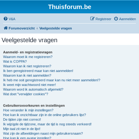
Thuisforum.be
V&A
Registreer
Aanmelden
Forumoverzicht
Veelgestelde vragen
Veelgestelde vragen
Aanmeld- en registratievragen
Waarom moet ik me registreren?
Wat is COPPA?
Waarom kan ik niet registreren?
Ik ben geregistreerd maar kan niet aanmelden!
Waarom kan ik niet aanmelden?
Ik heb me ooit geregistreerd maar kan nu niet meer aanmelden!?
Ik weet mijn wachtwoord niet meer!
Waarom word ik automatisch afgemeld?
Wat doet "verwijder cookies"?
Gebruikersvoorkeuren en instellingen
Hoe verander ik mijn instellingen?
Hoe kan ik onzichtbaar zijn in de online gebruikers lijst?
De tijden zijn niet correct!
Ik wijzigde de tijdzone, maar de tijd is nog steeds verkeerd!
Mijn taal zit niet in de lijst!
Wat zijn de afbeeldingen naast mijn gebruikersnaam?
Hoe kan ik een avatar instellen?