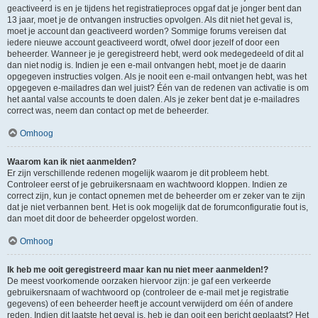
geactiveerd is en je tijdens het registratieproces opgaf dat je jonger bent dan
13 jaar, moet je de ontvangen instructies opvolgen. Als dit niet het geval is,
moet je account dan geactiveerd worden? Sommige forums vereisen dat
iedere nieuwe account geactiveerd wordt, ofwel door jezelf of door een
beheerder. Wanneer je je geregistreerd hebt, werd ook medegedeeld of dit al
dan niet nodig is. Indien je een e-mail ontvangen hebt, moet je de daarin
opgegeven instructies volgen. Als je nooit een e-mail ontvangen hebt, was het
opgegeven e-mailadres dan wel juist? Één van de redenen van activatie is om
het aantal valse accounts te doen dalen. Als je zeker bent dat je e-mailadres
correct was, neem dan contact op met de beheerder.
Omhoog
Waarom kan ik niet aanmelden?
Er zijn verschillende redenen mogelijk waarom je dit probleem hebt.
Controleer eerst of je gebruikersnaam en wachtwoord kloppen. Indien ze
correct zijn, kun je contact opnemen met de beheerder om er zeker van te zijn
dat je niet verbannen bent. Het is ook mogelijk dat de forumconfiguratie fout is,
dan moet dit door de beheerder opgelost worden.
Omhoog
Ik heb me ooit geregistreerd maar kan nu niet meer aanmelden!?
De meest voorkomende oorzaken hiervoor zijn: je gaf een verkeerde
gebruikersnaam of wachtwoord op (controleer de e-mail met je registratie
gegevens) of een beheerder heeft je account verwijderd om één of andere
reden. Indien dit laatste het geval is, heb je dan ooit een bericht geplaatst? Het