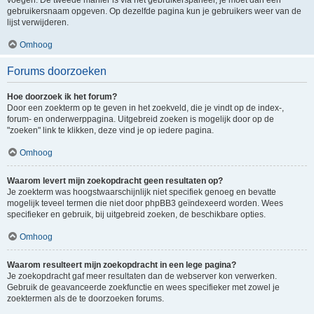
voegen. De tweede manier is via het gebruikerspaneel, je moet dan een
gebruikersnaam opgeven. Op dezelfde pagina kun je gebruikers weer van de
lijst verwijderen.
Omhoog
Forums doorzoeken
Hoe doorzoek ik het forum?
Door een zoekterm op te geven in het zoekveld, die je vindt op de index-,
forum- en onderwerppagina. Uitgebreid zoeken is mogelijk door op de
"zoeken" link te klikken, deze vind je op iedere pagina.
Omhoog
Waarom levert mijn zoekopdracht geen resultaten op?
Je zoekterm was hoogstwaarschijnlijk niet specifiek genoeg en bevatte
mogelijk teveel termen die niet door phpBB3 geïndexeerd worden. Wees
specifieker en gebruik, bij uitgebreid zoeken, de beschikbare opties.
Omhoog
Waarom resulteert mijn zoekopdracht in een lege pagina?
Je zoekopdracht gaf meer resultaten dan de webserver kon verwerken.
Gebruik de geavanceerde zoekfunctie en wees specifieker met zowel je
zoektermen als de te doorzoeken forums.