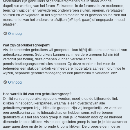
Moderators zijn gebruikers of gebruikersgroepen die in staan voor de
dagelijkse werking van het forum. Ze kunnen, in de forums die ze modereren,
berichten wijzigen en verwijderen; onderwerpen sluiten, openen, verplaatsen,
splitsen en verwijderen. In het algemeen moeten ze er gewoon op toe zien dat
mensen niet van het onderwerp afwijken (
off-topic
gaan) of ongepaste inhoud
plaatsen.
Omhoog
Wat zijn gebruikersgroepen?
Als de beheerder gebruikers wil groeperen, kan hij/zij dit doen door middel van
gebruikersgroepen. Gebruikers kunnen van meerdere groepen lid zijn (dit
verschilt per forum), deze groepen kunnen verschillende
permissies/toegangspermissies hebben. Op deze manier is het voor de
beheerder een stuk gemakkelijker meerdere moderators aan een forum toe te
wijzen, bepaalde gebruikers toegang tot een privéforum te verlenen, enz.
Omhoog
Hoe word ik lid van een gebruikersgroep?
Om lid van een gebruikersgroep te worden, moet je op de bijhorende link
klikken in het gebruikerspaneel, waarna je een overzicht van alle
gebruikersgroepen krijgt. Niet alle groepen zijn vrij toegankelijk, ze vereisen
een goedkeuring van je lidmaatschap en hebben soms zelf verborgen
gebruikers. Als het een open groep is, kan je lid worden door op de hiervoor
dienende knop te klikken. Als het een gesloten groep is, kan je je lidmaatschap
aanvragen door op de bijhorende knop te klikken. De groepsleider moet je