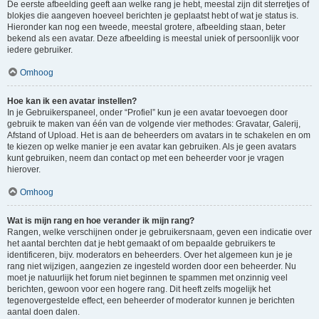
De eerste afbeelding geeft aan welke rang je hebt, meestal zijn dit sterretjes of
blokjes die aangeven hoeveel berichten je geplaatst hebt of wat je status is.
Hieronder kan nog een tweede, meestal grotere, afbeelding staan, beter
bekend als een avatar. Deze afbeelding is meestal uniek of persoonlijk voor
iedere gebruiker.
Omhoog
Hoe kan ik een avatar instellen?
In je Gebruikerspaneel, onder “Profiel” kun je een avatar toevoegen door
gebruik te maken van één van de volgende vier methodes: Gravatar, Galerij,
Afstand of Upload. Het is aan de beheerders om avatars in te schakelen en om
te kiezen op welke manier je een avatar kan gebruiken. Als je geen avatars
kunt gebruiken, neem dan contact op met een beheerder voor je vragen
hierover.
Omhoog
Wat is mijn rang en hoe verander ik mijn rang?
Rangen, welke verschijnen onder je gebruikersnaam, geven een indicatie over
het aantal berchten dat je hebt gemaakt of om bepaalde gebruikers te
identificeren, bijv. moderators en beheerders. Over het algemeen kun je je
rang niet wijzigen, aangezien ze ingesteld worden door een beheerder. Nu
moet je natuurlijk het forum niet beginnen te spammen met onzinnig veel
berichten, gewoon voor een hogere rang. Dit heeft zelfs mogelijk het
tegenovergestelde effect, een beheerder of moderator kunnen je berichten
aantal doen dalen.