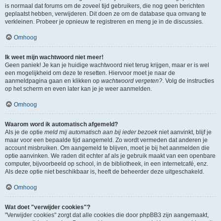
is normaal dat forums om de zoveel tijd gebruikers, die nog geen berichten
geplaatst hebben, verwijderen. Dit doen ze om de database qua omvang te
verkleinen. Probeer je opnieuw te registreren en meng je in de discussies.
Omhoog
Ik weet mijn wachtwoord niet meer!
Geen paniek! Je kan je huidige wachtwoord niet terug krijgen, maar er is wel
een mogelijkheid om deze te resetten. Hiervoor moet je naar de
aanmeldpagina gaan en klikken op
wachtwoord vergeten?
. Volg de instructies
op het scherm en even later kan je je weer aanmelden.
Omhoog
Waarom word ik automatisch afgemeld?
Als je de optie
meld mij automatisch aan bij ieder bezoek
niet aanvinkt, blijf je
maar voor een bepaalde tijd aangemeld. Zo wordt vermeden dat anderen je
account misbruiken. Om aangemeld te blijven, moet je bij het aanmelden die
optie aanvinken. We raden dit echter af als je gebruik maakt van een openbare
computer, bijvoorbeeld op school, in de bibliotheek, in een internetcafé, enz.
Als deze optie niet beschikbaar is, heeft de beheerder deze uitgeschakeld.
Omhoog
Wat doet "verwijder cookies"?
"Verwijder cookies" zorgt dat alle cookies die door phpBB3 zijn aangemaakt,