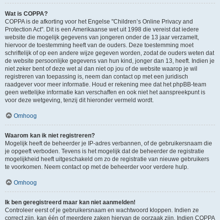
Wat is COPPA?
COPPA is de afkorting voor het Engelse "Children’s Online Privacy and
Protection Act". Dit is een Amerikaanse wet uit 1998 die vereist dat iedere
website die mogelijk gegevens van jongeren onder de 13 jaar verzamelt,
hiervoor de toestemming heeft van de ouders. Deze toestemming moet
schriftelijk of op een andere wijze gegeven worden, zodat de ouders weten dat
de website persoonlijke gegevens van hun kind, jonger dan 13, heeft. Indien je
niet zeker bent of deze wet al dan niet op jou of de website waarop je wil
registreren van toepassing is, neem dan contact op met een juridisch
raadgever voor meer informatie. Houd er rekening mee dat het phpBB-team
geen wettelijke informatie kan verschaffen en ook niet het aanspreekpunt is
voor deze wetgeving, tenzij dit hieronder vermeld wordt.
Omhoog
Waarom kan ik niet registreren?
Mogelijk heeft de beheerder je IP-adres verbannen, of de gebruikersnaam die
je opgeeft verboden. Tevens is het mogelijk dat de beheerder de registratie
mogelijkheid heeft uitgeschakeld om zo de registratie van nieuwe gebruikers
te voorkomen. Neem contact op met de beheerder voor verdere hulp.
Omhoog
Ik ben geregistreerd maar kan niet aanmelden!
Controleer eerst of je gebruikersnaam en wachtwoord kloppen. Indien ze
correct zijn, kan één of meerdere zaken hiervan de oorzaak zijn. Indien COPPA