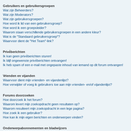
Gebruikers en gebruikersgroepen
Wat zijn Beheerders?
Wat zijn Moderators?
Wat zijn gebruikersgroepen?
Hoe word ik lid van een gebruikersgroep?
Hoe word ik een groepsleider?
Waarom staan verschillende gebruikersgroepen in een andere kleur?
Wat is de "Standaard gebruikersgroep"?
Waarvoor dient de "Het Team"-link?
Privéberichten
Ik kan geen privéberichten sturen!
Ik blijf ongewenste privéberichten ontvangen!
Ik heb spam of een e-mail met ongepaste inhoud van iemand op dit forum ontvangen!
Vrienden en vijanden
Waarvoor dient mijn vrienden- en vijandenlijst?
Hoe verwijder of voeg ik gebruikers toe aan mijn vrienden- en/of vijandenlijst?
Forums doorzoeken
Hoe doorzoek ik het forum?
Waarom levert mijn zoekopdracht geen resultaten op?
Waarom resulteert mijn zoekopdracht in een lege pagina?
Hoe zoek ik een gebruiker?
Hoe kan ik mijn eigen berichten en onderwerpen vinden?
Onderwerpabonnementen en bladwijzers