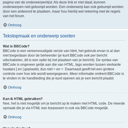
pagina van de onderwerpenlijst. Als deze link er niet staat, kunnen
onderwerpen niet gebumpt worden. Een onderwerp kan ook gebumpt worden
door een antwoord te plaatsen, maar hou hierbij wel rekening met de regels
van het forum.
Omhoog
Tekstopmaak en onderwerp soorten
Wat is BBCode?
BBCode is een vereenvoudigde versie van html, het gebruik ervan is al dan
niet toegestaan door de beheerder (je kunt BBCode ook per bericht
uitschakelen, dit is een optie bij het plaatsen van je bericht). De syntax van
BBCode is ongeveer gelijk aan die van HTML, tags worden tussen vierkante
haakjes [ en ] geplaatst, dus niet < en >. Daarnaast geeft het een grotere
controle over hoe iets wordt weergegeven. Meer informatie omtrent BBCode is
te vinden in de handleiding die je kunt openen als je een bericht plaatst.
Omhoog
Kan ik HTML gebruiken?
Nee, het is niet mogelijk om je bericht op te maken met HTML code. De meeste
opmaak die je via HTML kan toepassen is ook via BBCode mogelijk.
Omhoog