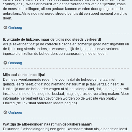
Sydney, enz.). Wees er bewust van dat het veranderen van de tijdzone, zoals
de meeste instellingen, alleen gedaan kunnen worden door geregistreerde
gebruikers. Als je nog niet geregistreerd bent is dit een goed moment om dit te
doen.
Omhoog
Ik wijzigde de tijdzone, maar de tijd is nog steeds verkeerd!
Als je zeker bent dat je de correcte tijdzone en zomertijd goed hebt ingevuld en
de tijd is nog steeds anders, is waarschijnlijk de tijd op de server verkeerd
ingesteld en zullen de beheerders een aanpassing moeten doen.
Omhoog
Mijn taal zit niet in de lijst!
De meest voorkomende reden hiervoor is dat de beheerder je taal niet
geïnstalleerd heeft, of dat nog niemand het forum in je taal vertaald heeft. Je
kunt altijd aan de beheerder vragen of hij het talenpakket, dat je nodig hebt, wil
installeren. Indien het nog niet bestaat, mag je gerust de vertaling maken. Meer
informatie hieromtrent kan gevonden worden op de website van phpBB
Limited (de link staat onderaan iedere pagina).
Omhoog
Wat zijn de afbeeldingen naast mijn gebruikersnaam?
Er kunnen 2 afbeeldingen bij een gebruikersnaam staan als je berichten leest.