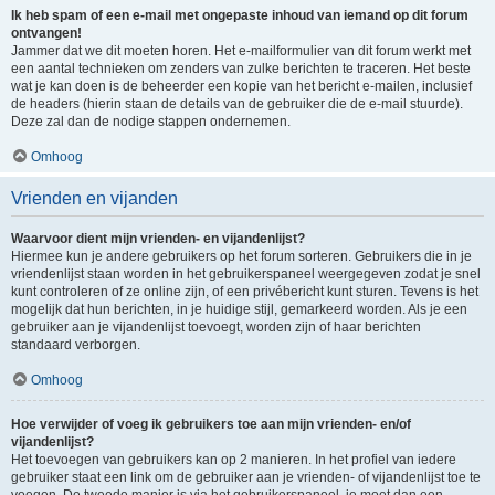
Ik heb spam of een e-mail met ongepaste inhoud van iemand op dit forum
ontvangen!
Jammer dat we dit moeten horen. Het e-mailformulier van dit forum werkt met
een aantal technieken om zenders van zulke berichten te traceren. Het beste
wat je kan doen is de beheerder een kopie van het bericht e-mailen, inclusief
de headers (hierin staan de details van de gebruiker die de e-mail stuurde).
Deze zal dan de nodige stappen ondernemen.
Omhoog
Vrienden en vijanden
Waarvoor dient mijn vrienden- en vijandenlijst?
Hiermee kun je andere gebruikers op het forum sorteren. Gebruikers die in je
vriendenlijst staan worden in het gebruikerspaneel weergegeven zodat je snel
kunt controleren of ze online zijn, of een privébericht kunt sturen. Tevens is het
mogelijk dat hun berichten, in je huidige stijl, gemarkeerd worden. Als je een
gebruiker aan je vijandenlijst toevoegt, worden zijn of haar berichten
standaard verborgen.
Omhoog
Hoe verwijder of voeg ik gebruikers toe aan mijn vrienden- en/of
vijandenlijst?
Het toevoegen van gebruikers kan op 2 manieren. In het profiel van iedere
gebruiker staat een link om de gebruiker aan je vrienden- of vijandenlijst toe te