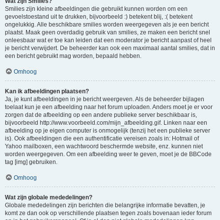
Wat zijn Smilies?
Smilies zijn kleine afbeeldingen die gebruikt kunnen worden om een
gevoelstoestand uit te drukken, bijvoorbeeld :) betekent blij, :( betekent
ongelukkig. Alle beschikbare smilies worden weergegeven als je een bericht
plaatst. Maak geen overdadig gebruik van smilies, ze maken een bericht snel
onleesbaar wat er toe kan leiden dat een moderator je bericht aanpast of heel
je bericht verwijdert. De beheerder kan ook een maximaal aantal smilies, dat in
een bericht gebruikt mag worden, bepaald hebben.
Omhoog
Kan ik afbeeldingen plaatsen?
Ja, je kunt afbeeldingen in je bericht weergeven. Als de beheerder bijlagen
toelaat kun je een afbeelding naar het forum uploaden. Anders moet je er voor
zorgen dat de afbeelding op een andere publieke server beschikbaar is,
bijvoorbeeld http://www.voorbeeld.com/mijn_afbeelding.gif. Linken naar een
afbeelding op je eigen computer is onmogelijk (tenzij het een publieke server
is). Ook afbeeldingen die een authentificatie vereisen zoals in: Hotmail of
Yahoo mailboxen, een wachtwoord beschermde website, enz. kunnen niet
worden weergegeven. Om een afbeelding weer te geven, moet je de BBCode
tag [img] gebruiken.
Omhoog
Wat zijn globale mededelingen?
Globale mededelingen zijn berichten die belangrijke informatie bevatten, je
komt ze dan ook op verschillende plaatsen tegen zoals bovenaan ieder forum