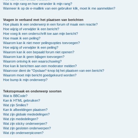
Wat is mijn rang en hoe verander ik mijn rang?
Wanneer ik op de e-maillink van een gebruiker klik, moet ik me aanmelden?
Vragen in verband met het plaatsen van berichten
Hoe plaats ik een onderwerp in een forum of maak een reactie?
Hoe wijzig of verwijder ik een bericht?
Hoe voeg ik een onderschrift toe aan mijn bericht?
Hoe maak ik een peiling?
Waarom kan ik niet meer peilingsopties toevoegen?
Hoe wijzig of verwijder ik een peiling?
Waarom kan ik een bepaald forum niet openen?
Waarom kan ik geen bijlagen toevoegen?
Waarom ontving ik een waarschuwing?
Hoe kan ik berichten aan een moderator melden?
Waarvoor dient de "Opslaan"-knop bij het plaatsen van een bericht?
Waarom moet mijn bericht goedgekeurd worden?
Hoe bump ik mijn onderwerp?
Tekstopmaak en onderwerp soorten
Wat is BBCode?
Kan ik HTML gebruiken?
Wat zijn Smilies?
Kan ik afbeeldingen plaatsen?
Wat zijn globale mededelingen?
Wat zijn mededelingen?
Wat zijn sticky onderwerpen?
Wat zijn gesloten onderwerpen?
Wat zijn onderwerpiconen?