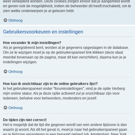
weer verwijderd worden. Deze cookies zorgen ervoor dat je aangemeld wordt
en geven ook de mogelijkheid, indien de beheerder dit heeft inschakeld, om te
zien welke onderwerpen je al gelezen hebt.
Omhoog
Gebruikersvoorkeuren en instellingen
Hoe verander ik mijn instellingen?
Als je geregistreerd bent, worden al je gegevens opgeslagen in de database.
Om ze te wijzigen moet je op de
gebruikerspaneel
link klikken (deze staat
meestal bovenaan op de pagina, maar dit kan verschillen), daarna kun je je
instellingen wijzigen.
Omhoog
Hoe kan ik onzichtbaar zijn in de online gebruikers lijst?
In het gebruikerspaneel onder "foruminstellingen", vind je de optie
Verberg
mijn online status
. Als je deze optie activeert zul je onzichtbaar zijn voor
iedereen, behalve voor beheerders, moderators en jezelf.
Omhoog
De tijden zijn niet correct!
Het is mogelijk dat de tijd die gegeven wordt van een andere tijdzone is dan
waarin jij woont. Als dit het geval is, moet je naar het gebruikerspaneel gaan
en je tijdzone veranderen in een bepaald gebied (vb: Amsterdam, New York,