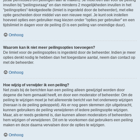
juiste permissies om peilingen aan te maken). Je moet een titel voor de peiling
invullen bij "peilingsvraag" en dan minstens 2 mogelijkheden invullen in het
"peilingopties"-tekstgedeelte (limiet is ingesteld door de beheerder), met elke
optie gescheiden door middel van een nieuwe regel. Je kunt ook instellen
hoeveel opties een gebruiker mag kiezen onder "opties per gebruiker" en een
tijdslimiet in dagen voor de peiling (0 is een peiling van oneindige duur).
Omhoog
Waarom kan ik niet meer peilingsopties toevoegen?
De limiet voor de peilingsopties is ingesteld door de beheerder. Indien je meer
opties denkt nodig te hebben dan het toegestane aantal, neem dan contact op
met de beheerder.
Omhoog
Hoe wijzig of verwijder ik een peiling?
Net zoals bij de berichten kan een peiling alleen gewijzigd worden door
degene die hem gemaakt heeft, en door een moderator of beheerder. Om de
peiling te wijzigen moet je het allereerste bericht van het onderwerp wijzigen
(hieraan is de peiling gekoppeld). Als er nog geen stemmen zijn uitgebracht,
kunnen gebruikers de peiling verwijderen of iedere peilingsoptie wijzigen.
Maar, als er reeds gestemd is, dan kunnen alleen moderators of beheerders
hem wijzigen of verwijderen. Dit om te voorkomen dat gebruikers een peiling
maken en deze daarna vervalsen door de opties te wijzigen.
Omhoog