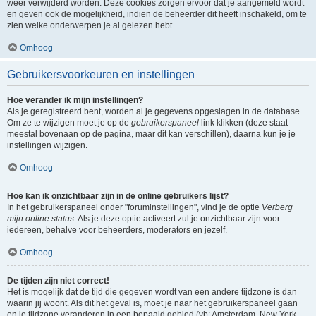
weer verwijderd worden. Deze cookies zorgen ervoor dat je aangemeld wordt
en geven ook de mogelijkheid, indien de beheerder dit heeft inschakeld, om te
zien welke onderwerpen je al gelezen hebt.
Omhoog
Gebruikersvoorkeuren en instellingen
Hoe verander ik mijn instellingen?
Als je geregistreerd bent, worden al je gegevens opgeslagen in de database.
Om ze te wijzigen moet je op de
gebruikerspaneel
link klikken (deze staat
meestal bovenaan op de pagina, maar dit kan verschillen), daarna kun je je
instellingen wijzigen.
Omhoog
Hoe kan ik onzichtbaar zijn in de online gebruikers lijst?
In het gebruikerspaneel onder "foruminstellingen", vind je de optie
Verberg
mijn online status
. Als je deze optie activeert zul je onzichtbaar zijn voor
iedereen, behalve voor beheerders, moderators en jezelf.
Omhoog
De tijden zijn niet correct!
Het is mogelijk dat de tijd die gegeven wordt van een andere tijdzone is dan
waarin jij woont. Als dit het geval is, moet je naar het gebruikerspaneel gaan
en je tijdzone veranderen in een bepaald gebied (vb: Amsterdam, New York,