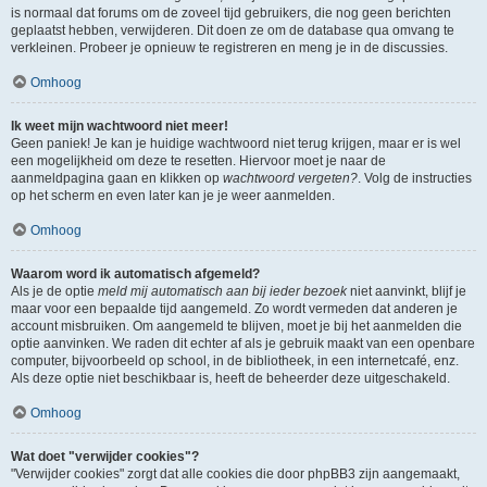
is normaal dat forums om de zoveel tijd gebruikers, die nog geen berichten
geplaatst hebben, verwijderen. Dit doen ze om de database qua omvang te
verkleinen. Probeer je opnieuw te registreren en meng je in de discussies.
Omhoog
Ik weet mijn wachtwoord niet meer!
Geen paniek! Je kan je huidige wachtwoord niet terug krijgen, maar er is wel
een mogelijkheid om deze te resetten. Hiervoor moet je naar de
aanmeldpagina gaan en klikken op
wachtwoord vergeten?
. Volg de instructies
op het scherm en even later kan je je weer aanmelden.
Omhoog
Waarom word ik automatisch afgemeld?
Als je de optie
meld mij automatisch aan bij ieder bezoek
niet aanvinkt, blijf je
maar voor een bepaalde tijd aangemeld. Zo wordt vermeden dat anderen je
account misbruiken. Om aangemeld te blijven, moet je bij het aanmelden die
optie aanvinken. We raden dit echter af als je gebruik maakt van een openbare
computer, bijvoorbeeld op school, in de bibliotheek, in een internetcafé, enz.
Als deze optie niet beschikbaar is, heeft de beheerder deze uitgeschakeld.
Omhoog
Wat doet "verwijder cookies"?
"Verwijder cookies" zorgt dat alle cookies die door phpBB3 zijn aangemaakt,