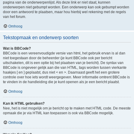
pagina van de onderwerpenlijst. Als deze link er niet staat, kunnen
onderwerpen niet gebumpt worden. Een onderwerp kan ook gebumpt worden
door een antwoord te plaatsen, maar hou hierbij wel rekening met de regels
van het forum.
Omhoog
Tekstopmaak en onderwerp soorten
Wat is BBCode?
BBCode is een vereenvoudigde versie van html, het gebruik ervan is al dan
niet toegestaan door de beheerder (je kunt BBCode ook per bericht
uitschakelen, dit is een optie bij het plaatsen van je bericht). De syntax van
BBCode is ongeveer gelijk aan die van HTML, tags worden tussen vierkante
haakjes [ en ] geplaatst, dus niet < en >. Daarnaast geeft het een grotere
controle over hoe iets wordt weergegeven. Meer informatie omtrent BBCode is
te vinden in de handleiding die je kunt openen als je een bericht plaatst.
Omhoog
Kan ik HTML gebruiken?
Nee, het is niet mogelijk om je bericht op te maken met HTML code. De meeste
opmaak die je via HTML kan toepassen is ook via BBCode mogelijk.
Omhoog