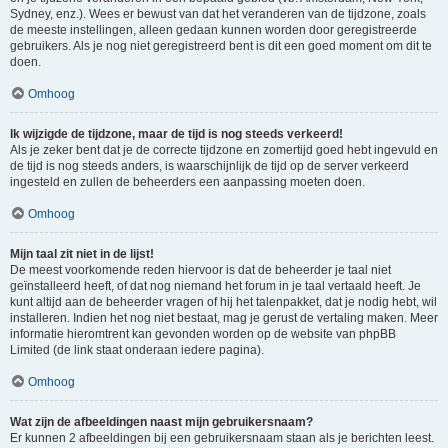
Sydney, enz.). Wees er bewust van dat het veranderen van de tijdzone, zoals
de meeste instellingen, alleen gedaan kunnen worden door geregistreerde
gebruikers. Als je nog niet geregistreerd bent is dit een goed moment om dit te
doen.
Omhoog
Ik wijzigde de tijdzone, maar de tijd is nog steeds verkeerd!
Als je zeker bent dat je de correcte tijdzone en zomertijd goed hebt ingevuld en
de tijd is nog steeds anders, is waarschijnlijk de tijd op de server verkeerd
ingesteld en zullen de beheerders een aanpassing moeten doen.
Omhoog
Mijn taal zit niet in de lijst!
De meest voorkomende reden hiervoor is dat de beheerder je taal niet
geïnstalleerd heeft, of dat nog niemand het forum in je taal vertaald heeft. Je
kunt altijd aan de beheerder vragen of hij het talenpakket, dat je nodig hebt, wil
installeren. Indien het nog niet bestaat, mag je gerust de vertaling maken. Meer
informatie hieromtrent kan gevonden worden op de website van phpBB
Limited (de link staat onderaan iedere pagina).
Omhoog
Wat zijn de afbeeldingen naast mijn gebruikersnaam?
Er kunnen 2 afbeeldingen bij een gebruikersnaam staan als je berichten leest.