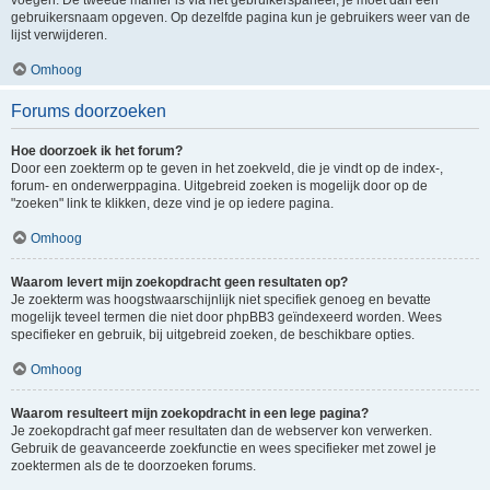
voegen. De tweede manier is via het gebruikerspaneel, je moet dan een
gebruikersnaam opgeven. Op dezelfde pagina kun je gebruikers weer van de
lijst verwijderen.
Omhoog
Forums doorzoeken
Hoe doorzoek ik het forum?
Door een zoekterm op te geven in het zoekveld, die je vindt op de index-,
forum- en onderwerppagina. Uitgebreid zoeken is mogelijk door op de
"zoeken" link te klikken, deze vind je op iedere pagina.
Omhoog
Waarom levert mijn zoekopdracht geen resultaten op?
Je zoekterm was hoogstwaarschijnlijk niet specifiek genoeg en bevatte
mogelijk teveel termen die niet door phpBB3 geïndexeerd worden. Wees
specifieker en gebruik, bij uitgebreid zoeken, de beschikbare opties.
Omhoog
Waarom resulteert mijn zoekopdracht in een lege pagina?
Je zoekopdracht gaf meer resultaten dan de webserver kon verwerken.
Gebruik de geavanceerde zoekfunctie en wees specifieker met zowel je
zoektermen als de te doorzoeken forums.