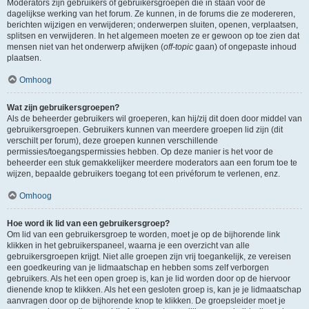
Moderators zijn gebruikers of gebruikersgroepen die in staan voor de
dagelijkse werking van het forum. Ze kunnen, in de forums die ze modereren,
berichten wijzigen en verwijderen; onderwerpen sluiten, openen, verplaatsen,
splitsen en verwijderen. In het algemeen moeten ze er gewoon op toe zien dat
mensen niet van het onderwerp afwijken (
off-topic
gaan) of ongepaste inhoud
plaatsen.
Omhoog
Wat zijn gebruikersgroepen?
Als de beheerder gebruikers wil groeperen, kan hij/zij dit doen door middel van
gebruikersgroepen. Gebruikers kunnen van meerdere groepen lid zijn (dit
verschilt per forum), deze groepen kunnen verschillende
permissies/toegangspermissies hebben. Op deze manier is het voor de
beheerder een stuk gemakkelijker meerdere moderators aan een forum toe te
wijzen, bepaalde gebruikers toegang tot een privéforum te verlenen, enz.
Omhoog
Hoe word ik lid van een gebruikersgroep?
Om lid van een gebruikersgroep te worden, moet je op de bijhorende link
klikken in het gebruikerspaneel, waarna je een overzicht van alle
gebruikersgroepen krijgt. Niet alle groepen zijn vrij toegankelijk, ze vereisen
een goedkeuring van je lidmaatschap en hebben soms zelf verborgen
gebruikers. Als het een open groep is, kan je lid worden door op de hiervoor
dienende knop te klikken. Als het een gesloten groep is, kan je je lidmaatschap
aanvragen door op de bijhorende knop te klikken. De groepsleider moet je