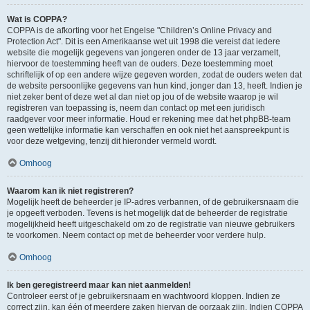
Wat is COPPA?
COPPA is de afkorting voor het Engelse "Children’s Online Privacy and
Protection Act". Dit is een Amerikaanse wet uit 1998 die vereist dat iedere
website die mogelijk gegevens van jongeren onder de 13 jaar verzamelt,
hiervoor de toestemming heeft van de ouders. Deze toestemming moet
schriftelijk of op een andere wijze gegeven worden, zodat de ouders weten dat
de website persoonlijke gegevens van hun kind, jonger dan 13, heeft. Indien je
niet zeker bent of deze wet al dan niet op jou of de website waarop je wil
registreren van toepassing is, neem dan contact op met een juridisch
raadgever voor meer informatie. Houd er rekening mee dat het phpBB-team
geen wettelijke informatie kan verschaffen en ook niet het aanspreekpunt is
voor deze wetgeving, tenzij dit hieronder vermeld wordt.
Omhoog
Waarom kan ik niet registreren?
Mogelijk heeft de beheerder je IP-adres verbannen, of de gebruikersnaam die
je opgeeft verboden. Tevens is het mogelijk dat de beheerder de registratie
mogelijkheid heeft uitgeschakeld om zo de registratie van nieuwe gebruikers
te voorkomen. Neem contact op met de beheerder voor verdere hulp.
Omhoog
Ik ben geregistreerd maar kan niet aanmelden!
Controleer eerst of je gebruikersnaam en wachtwoord kloppen. Indien ze
correct zijn, kan één of meerdere zaken hiervan de oorzaak zijn. Indien COPPA