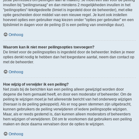
juiste permissies om peilingen aan te maken). Je moet een titel voor de peiling
invullen bij "peilingsvraag" en dan minstens 2 mogelijkheden invullen in het
"peilingopties"-tekstgedeelte (limiet is ingesteld door de beheerder), met elke
optie gescheiden door middel van een nieuwe regel. Je kunt ook instellen
hoeveel opties een gebruiker mag kiezen onder "opties per gebruiker" en een
tijdslimiet in dagen voor de peiling (0 is een peiling van oneindige duur).
Omhoog
Waarom kan ik niet meer peilingsopties toevoegen?
De limiet voor de peilingsopties is ingesteld door de beheerder. Indien je meer
opties denkt nodig te hebben dan het toegestane aantal, neem dan contact op
met de beheerder.
Omhoog
Hoe wijzig of verwijder ik een peiling?
Net zoals bij de berichten kan een peiling alleen gewijzigd worden door
degene die hem gemaakt heeft, en door een moderator of beheerder. Om de
peiling te wijzigen moet je het allereerste bericht van het onderwerp wijzigen
(hieraan is de peiling gekoppeld). Als er nog geen stemmen zijn uitgebracht,
kunnen gebruikers de peiling verwijderen of iedere peilingsoptie wijzigen.
Maar, als er reeds gestemd is, dan kunnen alleen moderators of beheerders
hem wijzigen of verwijderen. Dit om te voorkomen dat gebruikers een peiling
maken en deze daarna vervalsen door de opties te wijzigen.
Omhoog