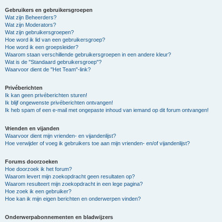
Gebruikers en gebruikersgroepen
Wat zijn Beheerders?
Wat zijn Moderators?
Wat zijn gebruikersgroepen?
Hoe word ik lid van een gebruikersgroep?
Hoe word ik een groepsleider?
Waarom staan verschillende gebruikersgroepen in een andere kleur?
Wat is de "Standaard gebruikersgroep"?
Waarvoor dient de "Het Team"-link?
Privéberichten
Ik kan geen privéberichten sturen!
Ik blijf ongewenste privéberichten ontvangen!
Ik heb spam of een e-mail met ongepaste inhoud van iemand op dit forum ontvangen!
Vrienden en vijanden
Waarvoor dient mijn vrienden- en vijandenlijst?
Hoe verwijder of voeg ik gebruikers toe aan mijn vrienden- en/of vijandenlijst?
Forums doorzoeken
Hoe doorzoek ik het forum?
Waarom levert mijn zoekopdracht geen resultaten op?
Waarom resulteert mijn zoekopdracht in een lege pagina?
Hoe zoek ik een gebruiker?
Hoe kan ik mijn eigen berichten en onderwerpen vinden?
Onderwerpabonnementen en bladwijzers