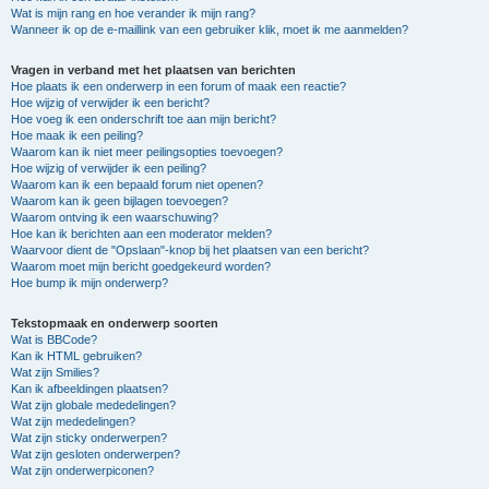
Wat is mijn rang en hoe verander ik mijn rang?
Wanneer ik op de e-maillink van een gebruiker klik, moet ik me aanmelden?
Vragen in verband met het plaatsen van berichten
Hoe plaats ik een onderwerp in een forum of maak een reactie?
Hoe wijzig of verwijder ik een bericht?
Hoe voeg ik een onderschrift toe aan mijn bericht?
Hoe maak ik een peiling?
Waarom kan ik niet meer peilingsopties toevoegen?
Hoe wijzig of verwijder ik een peiling?
Waarom kan ik een bepaald forum niet openen?
Waarom kan ik geen bijlagen toevoegen?
Waarom ontving ik een waarschuwing?
Hoe kan ik berichten aan een moderator melden?
Waarvoor dient de "Opslaan"-knop bij het plaatsen van een bericht?
Waarom moet mijn bericht goedgekeurd worden?
Hoe bump ik mijn onderwerp?
Tekstopmaak en onderwerp soorten
Wat is BBCode?
Kan ik HTML gebruiken?
Wat zijn Smilies?
Kan ik afbeeldingen plaatsen?
Wat zijn globale mededelingen?
Wat zijn mededelingen?
Wat zijn sticky onderwerpen?
Wat zijn gesloten onderwerpen?
Wat zijn onderwerpiconen?