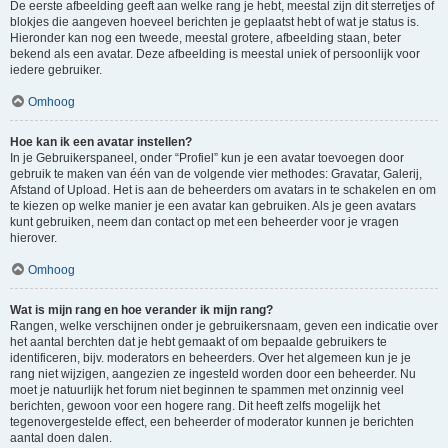
De eerste afbeelding geeft aan welke rang je hebt, meestal zijn dit sterretjes of
blokjes die aangeven hoeveel berichten je geplaatst hebt of wat je status is.
Hieronder kan nog een tweede, meestal grotere, afbeelding staan, beter
bekend als een avatar. Deze afbeelding is meestal uniek of persoonlijk voor
iedere gebruiker.
Omhoog
Hoe kan ik een avatar instellen?
In je Gebruikerspaneel, onder “Profiel” kun je een avatar toevoegen door
gebruik te maken van één van de volgende vier methodes: Gravatar, Galerij,
Afstand of Upload. Het is aan de beheerders om avatars in te schakelen en om
te kiezen op welke manier je een avatar kan gebruiken. Als je geen avatars
kunt gebruiken, neem dan contact op met een beheerder voor je vragen
hierover.
Omhoog
Wat is mijn rang en hoe verander ik mijn rang?
Rangen, welke verschijnen onder je gebruikersnaam, geven een indicatie over
het aantal berchten dat je hebt gemaakt of om bepaalde gebruikers te
identificeren, bijv. moderators en beheerders. Over het algemeen kun je je
rang niet wijzigen, aangezien ze ingesteld worden door een beheerder. Nu
moet je natuurlijk het forum niet beginnen te spammen met onzinnig veel
berichten, gewoon voor een hogere rang. Dit heeft zelfs mogelijk het
tegenovergestelde effect, een beheerder of moderator kunnen je berichten
aantal doen dalen.