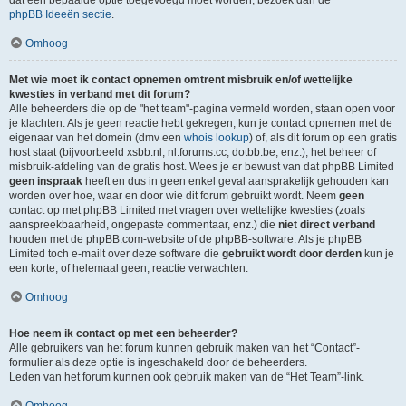
dat een bepaalde optie toegevoegd moet worden, bezoek dan de
phpBB Ideeën sectie
.
Omhoog
Met wie moet ik contact opnemen omtrent misbruik en/of wettelijke
kwesties in verband met dit forum?
Alle beheerders die op de "het team"-pagina vermeld worden, staan open voor
je klachten. Als je geen reactie hebt gekregen, kun je contact opnemen met de
eigenaar van het domein (dmv een
whois lookup
) of, als dit forum op een gratis
host staat (bijvoorbeeld xsbb.nl, nl.forums.cc, dotbb.be, enz.), het beheer of
misbruik-afdeling van de gratis host. Wees je er bewust van dat phpBB Limited
geen inspraak
heeft en dus in geen enkel geval aansprakelijk gehouden kan
worden over hoe, waar en door wie dit forum gebruikt wordt. Neem
geen
contact op met phpBB Limited met vragen over wettelijke kwesties (zoals
aanspreekbaarheid, ongepaste commentaar, enz.) die
niet direct verband
houden met de phpBB.com-website of de phpBB-software. Als je phpBB
Limited toch e-mailt over deze software die
gebruikt wordt door derden
kun je
een korte, of helemaal geen, reactie verwachten.
Omhoog
Hoe neem ik contact op met een beheerder?
Alle gebruikers van het forum kunnen gebruik maken van het “Contact”-
formulier als deze optie is ingeschakeld door de beheerders.
Leden van het forum kunnen ook gebruik maken van de “Het Team”-link.