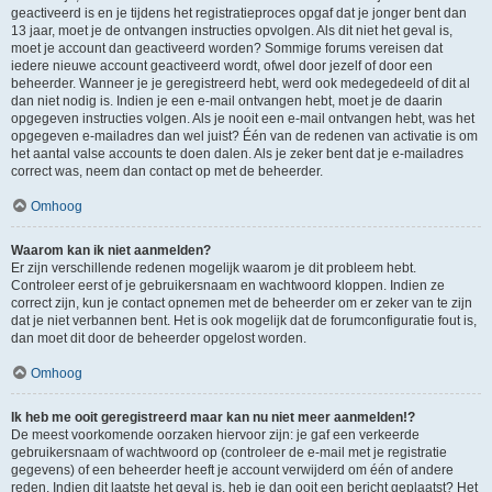
geactiveerd is en je tijdens het registratieproces opgaf dat je jonger bent dan
13 jaar, moet je de ontvangen instructies opvolgen. Als dit niet het geval is,
moet je account dan geactiveerd worden? Sommige forums vereisen dat
iedere nieuwe account geactiveerd wordt, ofwel door jezelf of door een
beheerder. Wanneer je je geregistreerd hebt, werd ook medegedeeld of dit al
dan niet nodig is. Indien je een e-mail ontvangen hebt, moet je de daarin
opgegeven instructies volgen. Als je nooit een e-mail ontvangen hebt, was het
opgegeven e-mailadres dan wel juist? Één van de redenen van activatie is om
het aantal valse accounts te doen dalen. Als je zeker bent dat je e-mailadres
correct was, neem dan contact op met de beheerder.
Omhoog
Waarom kan ik niet aanmelden?
Er zijn verschillende redenen mogelijk waarom je dit probleem hebt.
Controleer eerst of je gebruikersnaam en wachtwoord kloppen. Indien ze
correct zijn, kun je contact opnemen met de beheerder om er zeker van te zijn
dat je niet verbannen bent. Het is ook mogelijk dat de forumconfiguratie fout is,
dan moet dit door de beheerder opgelost worden.
Omhoog
Ik heb me ooit geregistreerd maar kan nu niet meer aanmelden!?
De meest voorkomende oorzaken hiervoor zijn: je gaf een verkeerde
gebruikersnaam of wachtwoord op (controleer de e-mail met je registratie
gegevens) of een beheerder heeft je account verwijderd om één of andere
reden. Indien dit laatste het geval is, heb je dan ooit een bericht geplaatst? Het