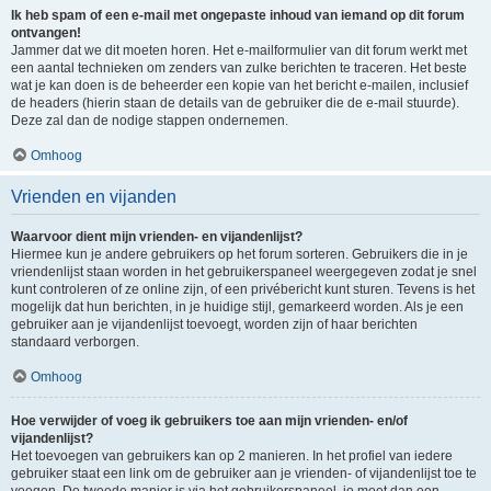
Ik heb spam of een e-mail met ongepaste inhoud van iemand op dit forum
ontvangen!
Jammer dat we dit moeten horen. Het e-mailformulier van dit forum werkt met
een aantal technieken om zenders van zulke berichten te traceren. Het beste
wat je kan doen is de beheerder een kopie van het bericht e-mailen, inclusief
de headers (hierin staan de details van de gebruiker die de e-mail stuurde).
Deze zal dan de nodige stappen ondernemen.
Omhoog
Vrienden en vijanden
Waarvoor dient mijn vrienden- en vijandenlijst?
Hiermee kun je andere gebruikers op het forum sorteren. Gebruikers die in je
vriendenlijst staan worden in het gebruikerspaneel weergegeven zodat je snel
kunt controleren of ze online zijn, of een privébericht kunt sturen. Tevens is het
mogelijk dat hun berichten, in je huidige stijl, gemarkeerd worden. Als je een
gebruiker aan je vijandenlijst toevoegt, worden zijn of haar berichten
standaard verborgen.
Omhoog
Hoe verwijder of voeg ik gebruikers toe aan mijn vrienden- en/of
vijandenlijst?
Het toevoegen van gebruikers kan op 2 manieren. In het profiel van iedere
gebruiker staat een link om de gebruiker aan je vrienden- of vijandenlijst toe te