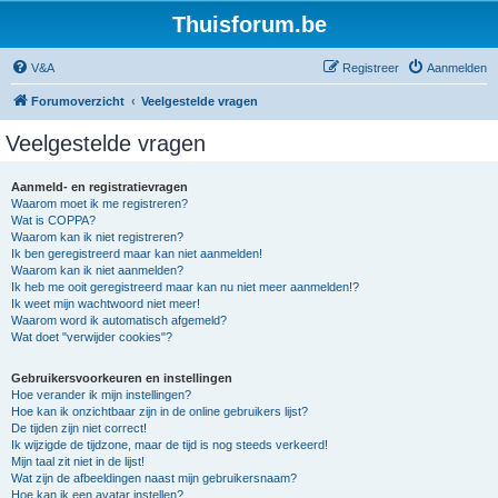
Thuisforum.be
V&A
Registreer
Aanmelden
Forumoverzicht
Veelgestelde vragen
Veelgestelde vragen
Aanmeld- en registratievragen
Waarom moet ik me registreren?
Wat is COPPA?
Waarom kan ik niet registreren?
Ik ben geregistreerd maar kan niet aanmelden!
Waarom kan ik niet aanmelden?
Ik heb me ooit geregistreerd maar kan nu niet meer aanmelden!?
Ik weet mijn wachtwoord niet meer!
Waarom word ik automatisch afgemeld?
Wat doet "verwijder cookies"?
Gebruikersvoorkeuren en instellingen
Hoe verander ik mijn instellingen?
Hoe kan ik onzichtbaar zijn in de online gebruikers lijst?
De tijden zijn niet correct!
Ik wijzigde de tijdzone, maar de tijd is nog steeds verkeerd!
Mijn taal zit niet in de lijst!
Wat zijn de afbeeldingen naast mijn gebruikersnaam?
Hoe kan ik een avatar instellen?