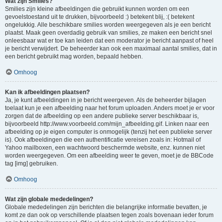
Wat zijn Smilies?
Smilies zijn kleine afbeeldingen die gebruikt kunnen worden om een
gevoelstoestand uit te drukken, bijvoorbeeld :) betekent blij, :( betekent
ongelukkig. Alle beschikbare smilies worden weergegeven als je een bericht
plaatst. Maak geen overdadig gebruik van smilies, ze maken een bericht snel
onleesbaar wat er toe kan leiden dat een moderator je bericht aanpast of heel
je bericht verwijdert. De beheerder kan ook een maximaal aantal smilies, dat in
een bericht gebruikt mag worden, bepaald hebben.
Omhoog
Kan ik afbeeldingen plaatsen?
Ja, je kunt afbeeldingen in je bericht weergeven. Als de beheerder bijlagen
toelaat kun je een afbeelding naar het forum uploaden. Anders moet je er voor
zorgen dat de afbeelding op een andere publieke server beschikbaar is,
bijvoorbeeld http://www.voorbeeld.com/mijn_afbeelding.gif. Linken naar een
afbeelding op je eigen computer is onmogelijk (tenzij het een publieke server
is). Ook afbeeldingen die een authentificatie vereisen zoals in: Hotmail of
Yahoo mailboxen, een wachtwoord beschermde website, enz. kunnen niet
worden weergegeven. Om een afbeelding weer te geven, moet je de BBCode
tag [img] gebruiken.
Omhoog
Wat zijn globale mededelingen?
Globale mededelingen zijn berichten die belangrijke informatie bevatten, je
komt ze dan ook op verschillende plaatsen tegen zoals bovenaan ieder forum