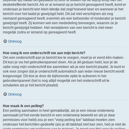
beperkte tijd nadat het geplaatst is) door te klikken op de
wijzig
knop van het
desbetreffende bericht. Als er al iemand op je bericht gereageerd heeft, komt er
onderaan je bericht een klein tekstje dat zegt hoeveel keer en wanneer je het
bericht voor het laatst je gewijzigd hebt. Dit zal niet verschijnen als nog
niemand gereageerd heeft, evenmin als een beheerder of moderator je bericht
gewijzigd heeft. Zij kunnen wel een mededeling toevoegen, waarom ze je
bericht gewijzigd hebben. Het verwijderen van een bericht is niet meer
mogelijk zodra er iemand op gereageerd heeft.
Omhoog
Hoe voeg ik een onderschrift toe aan mijn bericht?
Om een onderschrift aan je bericht toe te voegen, moet je er eerst één maken.
Dit kun je via het gebruikerspaneel doen. Als je dit gedaan hebt, kun je de
optie
voeg mijn onderschrift toe
aanvinken als je een bericht plaatst. Je kunt er
ook voor zorgen dat je onderschrift automatisch aan ieder nieuw bericht wordt
toegevoegd. Dit doe je door de bijhorende optie te activeren in het
gebruikerspaneel (het is nog altijd mogelijk om het onderschrift uit te
schakelen als je het bericht plaatst).
Omhoog
Hoe maak ik een peiling?
Een peiling aanmaken is heel gemakkelijk, als je een nieuw onderwerp
aanmaakt (of het eerste bericht in een onderwerp bewerkt en als je daar
permissies voor hebt) zou je een "voeg peiling toe" tabblad moeten zien
onderaan het berichten-gedeelte (als je dit tabblad niet kan zien, heb je niet de